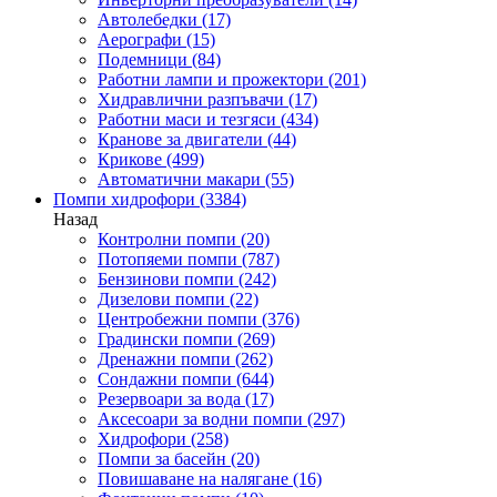
Автолебедки
(17)
Аерографи
(15)
Подемници
(84)
Работни лампи и прожектори
(201)
Хидравлични разпъвачи
(17)
Работни маси и тезгяси
(434)
Кранове за двигатели
(44)
Крикове
(499)
Автоматични макари
(55)
Помпи хидрофори
(3384)
Назад
Контролни помпи
(20)
Потопяеми помпи
(787)
Бензинови помпи
(242)
Дизелови помпи
(22)
Центробежни помпи
(376)
Градински помпи
(269)
Дренажни помпи
(262)
Сондажни помпи
(644)
Резервоари за вода
(17)
Аксесоари за водни помпи
(297)
Хидрофори
(258)
Помпи за басейн
(20)
Повишаване на налягане
(16)