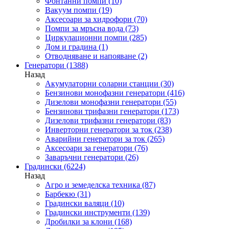
Фонтанни помпи
(10)
Вакуум помпи
(19)
Аксесоари за хидрофори
(70)
Помпи за мръсна вода
(73)
Циркулационни помпи
(285)
Дом и градина
(1)
Отводняване и напояване
(2)
Генератори
(1388)
Назад
Акумулаторни соларни станции
(30)
Бензинови монофазни генератори
(416)
Дизелови монофазни генератори
(55)
Бензинови трифазни генератори
(173)
Дизелови трифазни генератори
(83)
Инверторни генератори за ток
(238)
Аварийни генератори за ток
(265)
Аксесоари за генератори
(76)
Заваръчни генератори
(26)
Градински
(6224)
Назад
Агро и земеделска техника
(87)
Барбекю
(31)
Градински валяци
(10)
Градински инструменти
(139)
Дробилки за клони
(168)