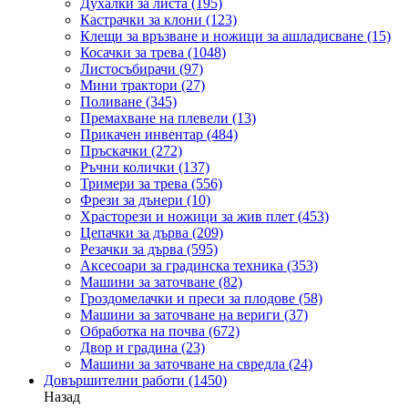
Духалки за листа
(195)
Кастрачки за клони
(123)
Клещи за връзване и ножици за ашладисване
(15)
Косачки за трева
(1048)
Листосъбирачи
(97)
Мини трактори
(27)
Поливане
(345)
Премахване на плевели
(13)
Прикачен инвентар
(484)
Пръскачки
(272)
Ръчни колички
(137)
Тримери за трева
(556)
Фрези за дънери
(10)
Храсторези и ножици за жив плет
(453)
Цепачки за дърва
(209)
Резачки за дърва
(595)
Аксесоари за градинска техника
(353)
Машини за заточване
(82)
Гроздомелачки и преси за плодове
(58)
Машини за заточване на вериги
(37)
Обработка на почва
(672)
Двор и градина
(23)
Машини за заточване на свредла
(24)
Довършителни работи
(1450)
Назад