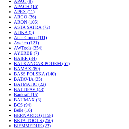
APAC
(8)
APACH
(16)
APEX
(11)
ARGO
(36)
ARON
(105)
ASTA SATRA
(72)
ATIKA
(5)
Atlas Copco
(111)
Awelco
(121)
AWTools
(354)
AYERBE
(7)
BAIER
(34)
BALKANCAR PODEM
(51)
BAMAX
(80)
BASS POLSKA
(140)
BATAVIA
(35)
BATMATIC
(22)
BATTIPAV
(43)
Baukraft
(15)
BAUMAX
(3)
BCS
(94)
Belle
(16)
BERNARDO
(1158)
BETA TOOLS
(250)
BIEMMEDUE
(23)