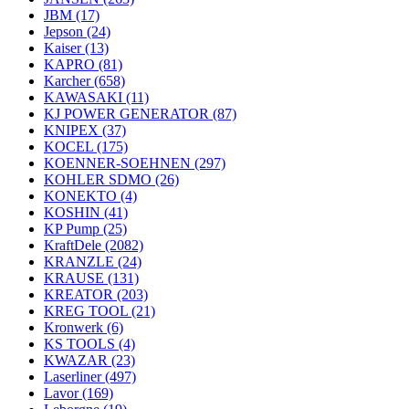
JBM
(17)
Jepson
(24)
Kaiser
(13)
KAPRO
(81)
Karcher
(658)
KAWASAKI
(11)
KJ POWER GENERATOR
(87)
KNIPEX
(37)
KOCEL
(175)
KOENNER-SOEHNEN
(297)
KOHLER SDMO
(26)
KONEKTO
(4)
KOSHIN
(41)
KP Pump
(25)
KraftDele
(2082)
KRANZLE
(24)
KRAUSE
(131)
KREATOR
(203)
KREG TOOL
(21)
Kronwerk
(6)
KS TOOLS
(4)
KWAZAR
(23)
Laserliner
(497)
Lavor
(169)