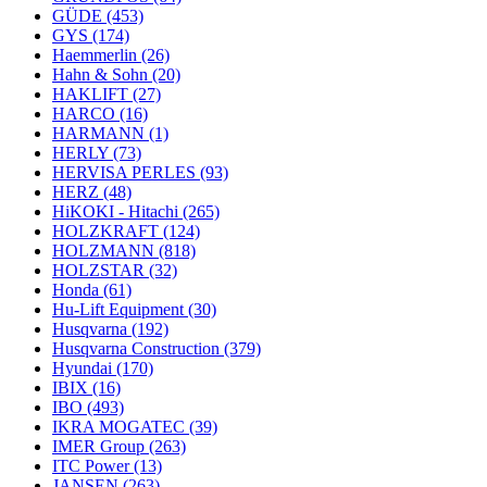
GÜDE
(453)
GYS
(174)
Haemmerlin
(26)
Hahn & Sohn
(20)
HAKLIFT
(27)
HARCO
(16)
HARMANN
(1)
HERLY
(73)
HERVISA PERLES
(93)
HERZ
(48)
HiKOKI - Hitachi
(265)
HOLZKRAFT
(124)
HOLZMANN
(818)
HOLZSTAR
(32)
Honda
(61)
Hu-Lift Equipment
(30)
Husqvarna
(192)
Husqvarna Construction
(379)
Hyundai
(170)
IBIX
(16)
IBO
(493)
IKRA MOGATEC
(39)
IMER Group
(263)
ITC Power
(13)
JANSEN
(263)