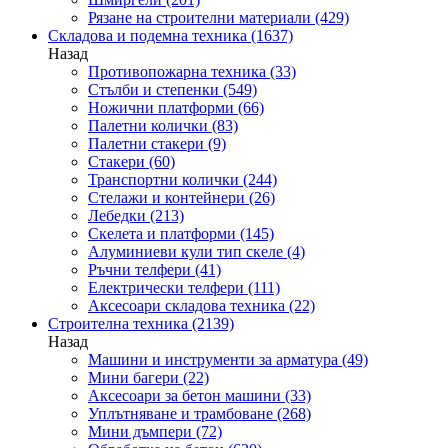
Рязане на строителни материали
(429)
Складова и подемна техника
(1637)
Назад
Противопожарна техника
(33)
Стълби и степенки
(549)
Ножични платформи
(66)
Палетни колички
(83)
Палетни стакери
(9)
Стакери
(60)
Транспортни колички
(244)
Стелажи и контейнери
(26)
Лебедки
(213)
Скелета и платформи
(145)
Алуминиеви кули тип скеле
(4)
Ръчни телфери
(41)
Електрически телфери
(111)
Аксесоари складова техника
(22)
Строителна техника
(2139)
Назад
Машини и инструменти за арматура
(49)
Мини багери
(22)
Аксесоари за бетон машини
(33)
Уплътняване и трамбоване
(268)
Мини дъмпери
(72)