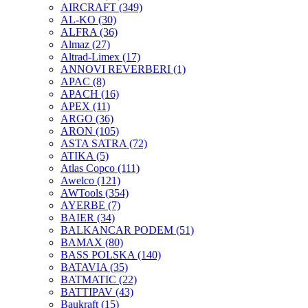
AIRCRAFT
(349)
AL-KO
(30)
ALFRA
(36)
Almaz
(27)
Altrad-Limex
(17)
ANNOVI REVERBERI
(1)
APAC
(8)
APACH
(16)
APEX
(11)
ARGO
(36)
ARON
(105)
ASTA SATRA
(72)
ATIKA
(5)
Atlas Copco
(111)
Awelco
(121)
AWTools
(354)
AYERBE
(7)
BAIER
(34)
BALKANCAR PODEM
(51)
BAMAX
(80)
BASS POLSKA
(140)
BATAVIA
(35)
BATMATIC
(22)
BATTIPAV
(43)
Baukraft
(15)