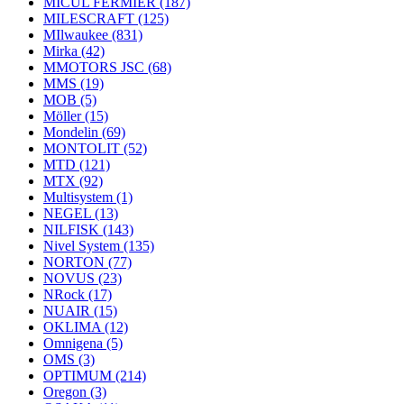
MICUL FERMIER
(187)
MILESCRAFT
(125)
MIlwaukee
(831)
Mirka
(42)
MMOTORS JSC
(68)
MMS
(19)
MOB
(5)
Möller
(15)
Mondelin
(69)
MONTOLIT
(52)
MTD
(121)
MTX
(92)
Multisystem
(1)
NEGEL
(13)
NILFISK
(143)
Nivel System
(135)
NORTON
(77)
NOVUS
(23)
NRock
(17)
NUAIR
(15)
OKLIMA
(12)
Omnigena
(5)
OMS
(3)
OPTIMUM
(214)
Oregon
(3)