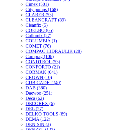
Cimex
(501)
City pumps
(168)
CLABER
(53)
CLEANCRAFT
(89)
Cleanfix
(5)
COELBO
(65)
Collomix
(27)
COLUMBIA
(1)
COMET
(76)
COMPAC HIDRAULIK
(28)
Comprag
(106)
CONDTROL
(53)
CONFORTO
(21)
CORMAK
(641)
CROWN
(10)
CUB CADET
(40)
DAB
(380)
Daewoo
(251)
Deca
(62)
DECOREX
(6)
DEL
(27)
DELKO TOOLS
(89)
DEMA
(122)
DEN-SIN
(3)
DENZEL
(122)