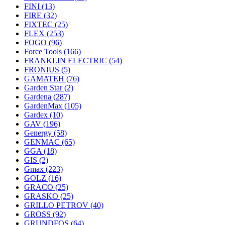
FINI
(13)
FIRE
(32)
FIXTEC
(25)
FLEX
(253)
FOGO
(96)
Force Tools
(166)
FRANKLIN ELECTRIC
(54)
FRONIUS
(5)
GAMATEH
(76)
Garden Star
(2)
Gardena
(287)
GardenMax
(105)
Gardex
(10)
GAV
(196)
Genergy
(58)
GENMAC
(65)
GGA
(18)
GIS
(2)
Gmax
(223)
GOLZ
(16)
GRACO
(25)
GRASKO
(25)
GRILLO PETROV
(40)
GROSS
(92)
GRUNDFOS
(64)