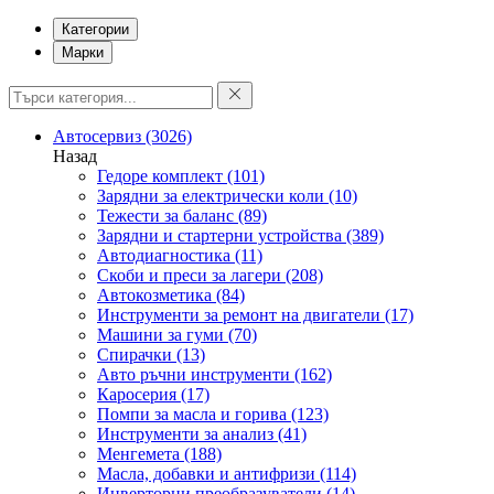
Категории
Марки
Автосервиз
(3026)
Назад
Гедоре комплект
(101)
Зарядни за електрически коли
(10)
Тежести за баланс
(89)
Зарядни и стартерни устройства
(389)
Автодиагностика
(11)
Скоби и преси за лагери
(208)
Автокозметика
(84)
Инструменти за ремонт на двигатели
(17)
Машини за гуми
(70)
Спирачки
(13)
Авто ръчни инструменти
(162)
Каросерия
(17)
Помпи за масла и горива
(123)
Инструменти за анализ
(41)
Менгемета
(188)
Масла, добавки и антифризи
(114)
Инверторни преобразуватели
(14)