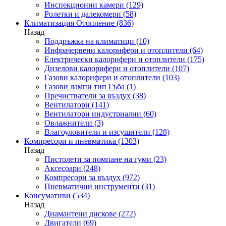
Инспекционни камери
(129)
Ролетки и далекомери
(58)
Климатизация Отопление
(836)
Назад
Поддръжка на климатици
(10)
Инфрачервени калорифери и отоплители
(64)
Електрически калорифери и отоплители
(175)
Дизелови калорифери и отоплители
(107)
Газови калорифери и отоплители
(103)
Газови лампи тип Гъба
(1)
Пречистватели за въздух
(38)
Вентилатори
(141)
Вентилатори индустриални
(60)
Овлажнители
(3)
Влагоуловители и изсушители
(128)
Компресори и пневматика
(1303)
Назад
Пистолети за помпане на гуми
(23)
Аксесоари
(248)
Компресори за въздух
(972)
Пневматични инструменти
(31)
Консумативи
(534)
Назад
Диамантени дискове
(272)
Двигатели
(69)