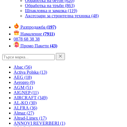
Обработка на бетон
(620)
Обработка на тръби
(863)
Шпакловка и замазка
(119)
Аксесоари за строителна техника
(48)
Разпродажба
(197)
Намаление
(7911)
0878 68 38 38
Промо Пакети
(43)
Abac
(56)
Activa Polska
(13)
AEG
(18)
Aeropro
(9)
AGM
(51)
AIGNEP
(11)
AIRCRAFT
(349)
AL-KO
(30)
ALFRA
(36)
Almaz
(27)
Altrad-Limex
(17)
ANNOVI REVERBERI
(1)