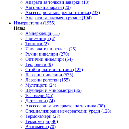
Апарати за точкови заварки
(13)
Аргонови апарати
(20)
Аксесоари за заваръчна техника
(233)
Апарати за плазмено рязане
(104)
Измервателни
(1955)
Назад
Амперклещи
(11)
Приемници
(4)
Триноги
(2)
Измервателни колела
(25)
Ръчни нивелири
(270)
Оптични нивелири
(54)
Теодолити
(9)
Стойки, лати и стативи
(122)
Лазерни нивелири
(535)
Лазерни ролетки
(155)
Мултицети
(24)
Шублери и микрометри
(36)
Ъгломери
(45)
Детектори
(74)
Аксесоари за измервателна техника
(98)
Специализирани измервателни уреди
(128)
Термокамери
(27)
Термометри
(46)
Влагомери
(70)