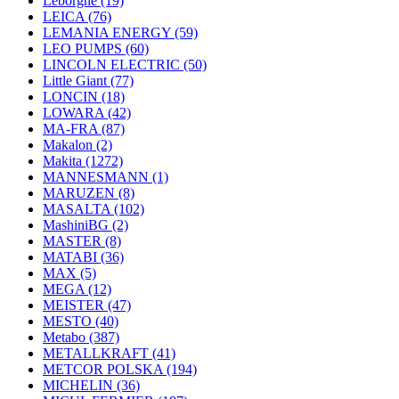
Leborgne
(19)
LEICA
(76)
LEMANIA ENERGY
(59)
LEO PUMPS
(60)
LINCOLN ELECTRIC
(50)
Little Giant
(77)
LONCIN
(18)
LOWARA
(42)
MA-FRA
(87)
Makalon
(2)
Makita
(1272)
MANNESMANN
(1)
MARUZEN
(8)
MASALTA
(102)
MashiniBG
(2)
MASTER
(8)
MATABI
(36)
MAX
(5)
MEGA
(12)
MEISTER
(47)
MESTO
(40)
Metabo
(387)
METALLKRAFT
(41)
METCOR POLSKA
(194)
MICHELIN
(36)