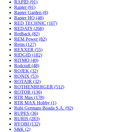
RAPID
(91)
Rapter
(91)
Rapter Garden
(8)
Rapter HQ
(48)
RED TECHNIC
(107)
REDATS
(268)
Redback
(82)
REM Power
(82)
Rems
(127)
REXXER
(55)
RIDGID
(182)
RITMO
(40)
Rodcraft
(48)
ROJEK
(32)
RONIX
(53)
ROTAIR
(32)
ROTHENBERGER
(512)
ROTOR
(136)
RTR Max
(178)
RTR MAX Hobby
(1)
Rubi Germans Boada S.A.
(92)
RUPES
(36)
RURIS
(283)
RYOBI
(132)
S&K
(2)