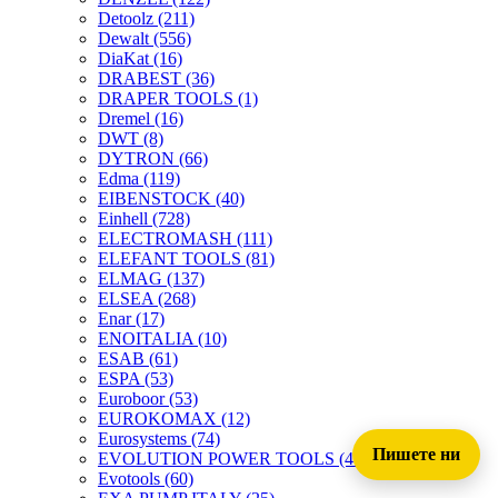
Detoolz
(211)
Dewalt
(556)
DiaKat
(16)
DRABEST
(36)
DRAPER TOOLS
(1)
Dremel
(16)
DWT
(8)
DYTRON
(66)
Edma
(119)
EIBENSTOCK
(40)
Einhell
(728)
ELECTROMASH
(111)
ELEFANT TOOLS
(81)
ELMAG
(137)
ELSEA
(268)
Enar
(17)
ENOITALIA
(10)
ESAB
(61)
ESPA
(53)
Euroboor
(53)
EUROKOMAX
(12)
Eurosystems
(74)
Пишете ни
EVOLUTION POWER TOOLS
(45)
Evotools
(60)