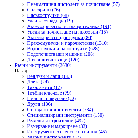
Пневматични пистолети за почистване
(57)
Снегорини
(76)
Пясъкоструйки
(68)
Улеи за отпадъци
(19)
Аксесоари за почистваща техника
(191)
Уреди за почистване на прозорци
(15)
Аксесоари за водоструйки
(80)
Прахосмукачки и парочистачки
(1310)
Водоструйки и пароструйки
(628)
Подопочистващи машини
(286)
Други почистващи
(120)
Ръчни инструменти
(2630)
Назад
Вендузи и лапи
(143)
Длета
(24)
Такаламити
(17)
Тръбни ключове
(79)
Пилене и шкурене
(22)
Други
(136)
Стандартни инструменти
(784)
Специализирани инструменти
(158)
Режещи и строителни
(492)
Измерване и маркиране
(32)
Инструменти за лепене на винил
(45)
Ударни инструменти
(37)