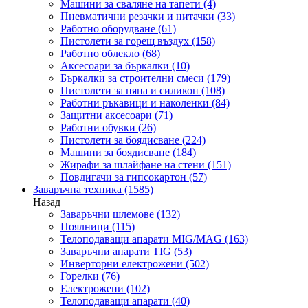
Машини за сваляне на тапети
(4)
Пневматични резачки и нитачки
(33)
Работно оборудване
(61)
Пистолети за горещ въздух
(158)
Работно облекло
(68)
Аксесоари за бъркалки
(10)
Бъркалки за строителни смеси
(179)
Пистолети за пяна и силикон
(108)
Работни ръкавици и наколенки
(84)
Защитни аксесоари
(71)
Работни обувки
(26)
Пистолети за боядисване
(224)
Машини за боядисване
(184)
Жирафи за шлайфане на стени
(151)
Повдигачи за гипсокартон
(57)
Заваръчна техника
(1585)
Назад
Заваръчни шлемове
(132)
Поялници
(115)
Телоподаващи апарати MIG/MAG
(163)
Заваръчни апарати TIG
(53)
Инверторни електрожени
(502)
Горелки
(76)
Електрожени
(102)
Телоподаващи апарати
(40)