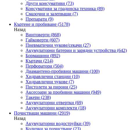
Други консумативи
(73)
Консумативи за градинска техника
(89)
Смазочни и залепващи
(7)
Препарати
(9)
Къртене и пробиване
(5178)
Назад
Винтоверти
(868)
Гайковерти
(607)
Пневматични чукове/секачи
(27)
Акумулаторни батерии и зарядни устройства
(642)
Бормашини
(892)
Къртачи
(214)
Перфоратори
(504)
Диамантено-пробивни машини
(100)
Хидравлични станции
(10)
Хидравлични чукове
(7)
Пистолети за пирони
(25)
Аксесоари за пробивни машини
(949)
Такери
(238)
Акумулаторни отвертки
(69)
Акумулаторни комплекти
(18)
Почистващи машини
(2919)
Назад
Акумулаторни водоструйки
(39)
Колички за почистване
(23)