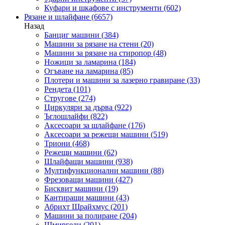
Куфари и шкафове с инструменти
(602)
Рязане и шлайфане
(6657)
Назад
Банциг машини
(384)
Машини за рязане на стени
(20)
Машини за рязане на стиропор
(48)
Ножици за ламарина
(184)
Огъване на ламарина
(85)
Плотери и машини за лазерно гравиране
(33)
Рендета
(101)
Стругове
(274)
Циркуляри за дърва
(922)
Ъглошлайфи
(822)
Аксесоари за шлайфане
(176)
Аксесоари за режещи машини
(519)
Триони
(468)
Режещи машини
(62)
Шлайфащи машини
(938)
Мултифункционални машини
(88)
Фрезоващи машини
(427)
Бисквит машини
(19)
Кантиращи машини
(43)
Абрихт Щрайхмус
(201)
Машини за полиране
(204)
Шмиргели
(201)