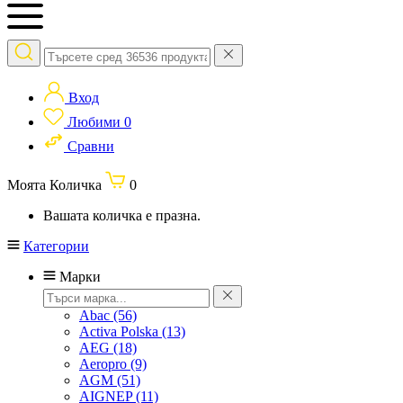
Вход
Любими
0
Сравни
Моята Количка
0
Вашата количка е празна.
Категории
Марки
Abac
(56)
Activa Polska
(13)
AEG
(18)
Aeropro
(9)
AGM
(51)
AIGNEP
(11)