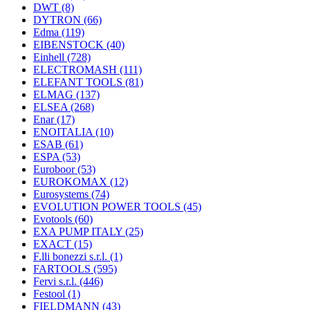
DWT
(8)
DYTRON
(66)
Edma
(119)
EIBENSTOCK
(40)
Einhell
(728)
ELECTROMASH
(111)
ELEFANT TOOLS
(81)
ELMAG
(137)
ELSEA
(268)
Enar
(17)
ENOITALIA
(10)
ESAB
(61)
ESPA
(53)
Euroboor
(53)
EUROKOMAX
(12)
Eurosystems
(74)
EVOLUTION POWER TOOLS
(45)
Evotools
(60)
EXA PUMP ITALY
(25)
EXACT
(15)
F.lli bonezzi s.r.l.
(1)
FARTOOLS
(595)
Fervi s.r.l.
(446)
Festool
(1)
FIELDMANN
(43)