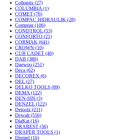
Collomix
(27)
COLUMBIA
(1)
COMET
(76)
COMPAC HIDRAULIK
(28)
Comprag
(106)
CONDTROL
(53)
CONFORTO
(21)
CORMAK
(641)
CROWN
(10)
CUB CADET
(40)
DAB
(380)
Daewoo
(251)
Deca
(62)
DECOREX
(6)
DEL
(27)
DELKO TOOLS
(89)
DEMA
(122)
DEN-SIN
(3)
DENZEL
(122)
Detoolz
(211)
Dewalt
(556)
DiaKat
(16)
DRABEST
(36)
DRAPER TOOLS
(1)
Dremel
(16)