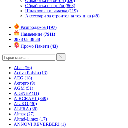
Обработка на бетон
(620)
Обработка на тръби
(863)
Шпакловка и замазка
(119)
Аксесоари за строителна техника
(48)
Разпродажба
(197)
Намаление
(7911)
0878 68 38 38
Промо Пакети
(43)
Abac
(56)
Activa Polska
(13)
AEG
(18)
Aeropro
(9)
AGM
(51)
AIGNEP
(11)
AIRCRAFT
(349)
AL-KO
(30)
ALFRA
(36)
Almaz
(27)
Altrad-Limex
(17)
ANNOVI REVERBERI
(1)