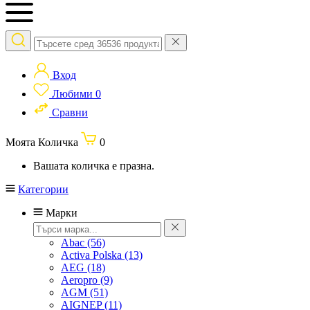
Вход
Любими
0
Сравни
Моята Количка
0
Вашата количка е празна.
Категории
Марки
Abac
(56)
Activa Polska
(13)
AEG
(18)
Aeropro
(9)
AGM
(51)
AIGNEP
(11)