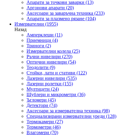
Апарати за точкови заварки
(13)
Аргонови апарати
(20)
Аксесоари за заваръчна техника
(233)
Апарати за плазмено рязане
(104)
Измервателни
(1955)
Назад
Амперклещи
(11)
Приемници
(4)
Триноги
(2)
Измервателни колела
(25)
Ръчни нивелири
(270)
Оптични нивелири
(54)
Теодолити
(9)
Стойки, лати и стативи
(122)
Лазерни нивелири
(535)
Лазерни ролетки
(155)
Мултицети
(24)
Шублери и микрометри
(36)
Ъгломери
(45)
Детектори
(74)
Аксесоари за измервателна техника
(98)
Специализирани измервателни уреди
(128)
Термокамери
(27)
Термометри
(46)
Влагомери
(70)