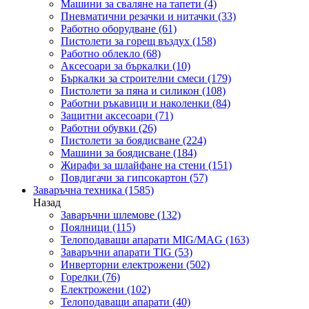
Машини за сваляне на тапети
(4)
Пневматични резачки и нитачки
(33)
Работно оборудване
(61)
Пистолети за горещ въздух
(158)
Работно облекло
(68)
Аксесоари за бъркалки
(10)
Бъркалки за строителни смеси
(179)
Пистолети за пяна и силикон
(108)
Работни ръкавици и наколенки
(84)
Защитни аксесоари
(71)
Работни обувки
(26)
Пистолети за боядисване
(224)
Машини за боядисване
(184)
Жирафи за шлайфане на стени
(151)
Повдигачи за гипсокартон
(57)
Заваръчна техника
(1585)
Назад
Заваръчни шлемове
(132)
Поялници
(115)
Телоподаващи апарати MIG/MAG
(163)
Заваръчни апарати TIG
(53)
Инверторни електрожени
(502)
Горелки
(76)
Електрожени
(102)
Телоподаващи апарати
(40)