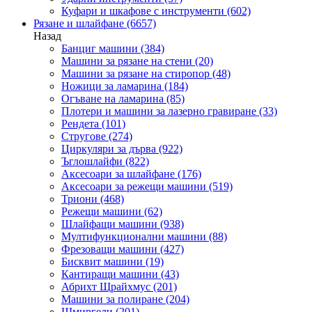
Куфари и шкафове с инструменти
(602)
Рязане и шлайфане
(6657)
Назад
Банциг машини
(384)
Машини за рязане на стени
(20)
Машини за рязане на стиропор
(48)
Ножици за ламарина
(184)
Огъване на ламарина
(85)
Плотери и машини за лазерно гравиране
(33)
Рендета
(101)
Стругове
(274)
Циркуляри за дърва
(922)
Ъглошлайфи
(822)
Аксесоари за шлайфане
(176)
Аксесоари за режещи машини
(519)
Триони
(468)
Режещи машини
(62)
Шлайфащи машини
(938)
Мултифункционални машини
(88)
Фрезоващи машини
(427)
Бисквит машини
(19)
Кантиращи машини
(43)
Абрихт Щрайхмус
(201)
Машини за полиране
(204)
Шмиргели
(201)