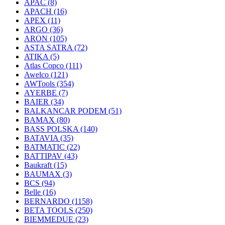
APAC
(8)
APACH
(16)
APEX
(11)
ARGO
(36)
ARON
(105)
ASTA SATRA
(72)
ATIKA
(5)
Atlas Copco
(111)
Awelco
(121)
AWTools
(354)
AYERBE
(7)
BAIER
(34)
BALKANCAR PODEM
(51)
BAMAX
(80)
BASS POLSKA
(140)
BATAVIA
(35)
BATMATIC
(22)
BATTIPAV
(43)
Baukraft
(15)
BAUMAX
(3)
BCS
(94)
Belle
(16)
BERNARDO
(1158)
BETA TOOLS
(250)
BIEMMEDUE
(23)