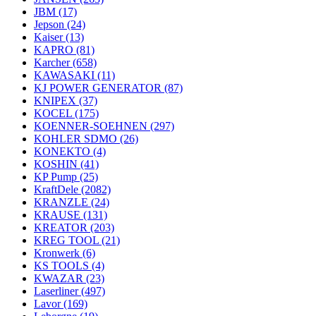
JBM
(17)
Jepson
(24)
Kaiser
(13)
KAPRO
(81)
Karcher
(658)
KAWASAKI
(11)
KJ POWER GENERATOR
(87)
KNIPEX
(37)
KOCEL
(175)
KOENNER-SOEHNEN
(297)
KOHLER SDMO
(26)
KONEKTO
(4)
KOSHIN
(41)
KP Pump
(25)
KraftDele
(2082)
KRANZLE
(24)
KRAUSE
(131)
KREATOR
(203)
KREG TOOL
(21)
Kronwerk
(6)
KS TOOLS
(4)
KWAZAR
(23)
Laserliner
(497)
Lavor
(169)