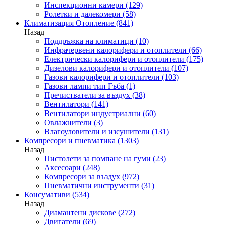
Инспекционни камери
(129)
Ролетки и далекомери
(58)
Климатизация Отопление
(841)
Назад
Поддръжка на климатици
(10)
Инфрачервени калорифери и отоплители
(66)
Електрически калорифери и отоплители
(175)
Дизелови калорифери и отоплители
(107)
Газови калорифери и отоплители
(103)
Газови лампи тип Гъба
(1)
Пречистватели за въздух
(38)
Вентилатори
(141)
Вентилатори индустриални
(60)
Овлажнители
(3)
Влагоуловители и изсушители
(131)
Компресори и пневматика
(1303)
Назад
Пистолети за помпане на гуми
(23)
Аксесоари
(248)
Компресори за въздух
(972)
Пневматични инструменти
(31)
Консумативи
(534)
Назад
Диамантени дискове
(272)
Двигатели
(69)