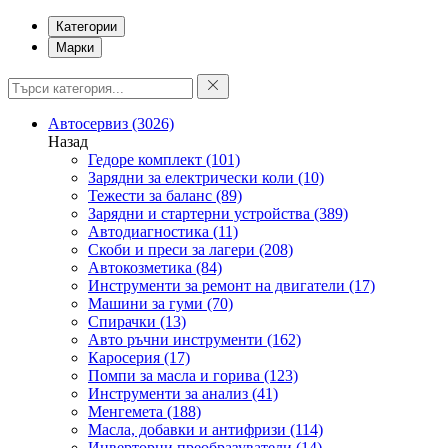
Категории
Марки
Автосервиз
(3026)
Назад
Гедоре комплект
(101)
Зарядни за електрически коли
(10)
Тежести за баланс
(89)
Зарядни и стартерни устройства
(389)
Автодиагностика
(11)
Скоби и преси за лагери
(208)
Автокозметика
(84)
Инструменти за ремонт на двигатели
(17)
Машини за гуми
(70)
Спирачки
(13)
Авто ръчни инструменти
(162)
Каросерия
(17)
Помпи за масла и горива
(123)
Инструменти за анализ
(41)
Менгемета
(188)
Масла, добавки и антифризи
(114)
Инверторни преобразуватели
(14)