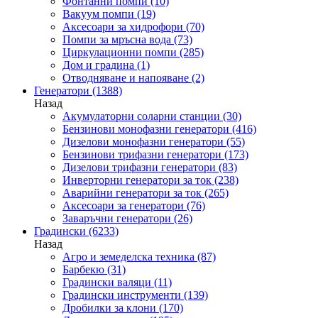
Фонтанни помпи
(10)
Вакуум помпи
(19)
Аксесоари за хидрофори
(70)
Помпи за мръсна вода
(73)
Циркулационни помпи
(285)
Дом и градина
(1)
Отводняване и напояване
(2)
Генератори
(1388)
Назад
Акумулаторни соларни станции
(30)
Бензинови монофазни генератори
(416)
Дизелови монофазни генератори
(55)
Бензинови трифазни генератори
(173)
Дизелови трифазни генератори
(83)
Инверторни генератори за ток
(238)
Аварийни генератори за ток
(265)
Аксесоари за генератори
(76)
Заваръчни генератори
(26)
Градински
(6233)
Назад
Агро и земеделска техника
(87)
Барбекю
(31)
Градински валяци
(11)
Градински инструменти
(139)
Дробилки за клони
(170)