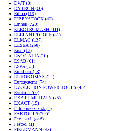
DWT
(8)
DYTRON
(66)
Edma
(119)
EIBENSTOCK
(40)
Einhell
(728)
ELECTROMASH
(111)
ELEFANT TOOLS
(81)
ELMAG
(137)
ELSEA
(268)
Enar
(17)
ENOITALIA
(10)
ESAB
(61)
ESPA
(53)
Euroboor
(53)
EUROKOMAX
(12)
Eurosystems
(74)
EVOLUTION POWER TOOLS
(45)
Evotools
(60)
EXA PUMP ITALY
(25)
EXACT
(15)
F.lli bonezzi s.r.l.
(1)
FARTOOLS
(595)
Fervi s.r.l.
(446)
Festool
(1)
FIELDMANN
(43)