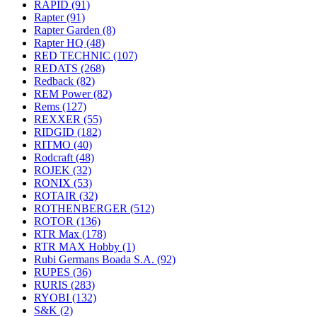
RAPID
(91)
Rapter
(91)
Rapter Garden
(8)
Rapter HQ
(48)
RED TECHNIC
(107)
REDATS
(268)
Redback
(82)
REM Power
(82)
Rems
(127)
REXXER
(55)
RIDGID
(182)
RITMO
(40)
Rodcraft
(48)
ROJEK
(32)
RONIX
(53)
ROTAIR
(32)
ROTHENBERGER
(512)
ROTOR
(136)
RTR Max
(178)
RTR MAX Hobby
(1)
Rubi Germans Boada S.A.
(92)
RUPES
(36)
RURIS
(283)
RYOBI
(132)
S&K
(2)