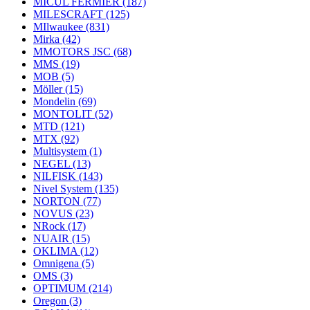
MICUL FERMIER
(187)
MILESCRAFT
(125)
MIlwaukee
(831)
Mirka
(42)
MMOTORS JSC
(68)
MMS
(19)
MOB
(5)
Möller
(15)
Mondelin
(69)
MONTOLIT
(52)
MTD
(121)
MTX
(92)
Multisystem
(1)
NEGEL
(13)
NILFISK
(143)
Nivel System
(135)
NORTON
(77)
NOVUS
(23)
NRock
(17)
NUAIR
(15)
OKLIMA
(12)
Omnigena
(5)
OMS
(3)
OPTIMUM
(214)
Oregon
(3)