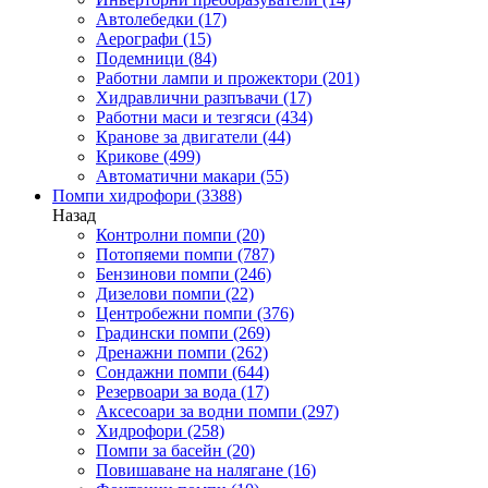
Автолебедки
(17)
Аерографи
(15)
Подемници
(84)
Работни лампи и прожектори
(201)
Хидравлични разпъвачи
(17)
Работни маси и тезгяси
(434)
Кранове за двигатели
(44)
Крикове
(499)
Автоматични макари
(55)
Помпи хидрофори
(3388)
Назад
Контролни помпи
(20)
Потопяеми помпи
(787)
Бензинови помпи
(246)
Дизелови помпи
(22)
Центробежни помпи
(376)
Градински помпи
(269)
Дренажни помпи
(262)
Сондажни помпи
(644)
Резервоари за вода
(17)
Аксесоари за водни помпи
(297)
Хидрофори
(258)
Помпи за басейн
(20)
Повишаване на налягане
(16)