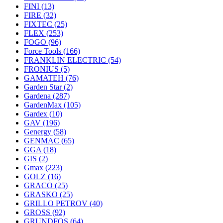
FINI
(13)
FIRE
(32)
FIXTEC
(25)
FLEX
(253)
FOGO
(96)
Force Tools
(166)
FRANKLIN ELECTRIC
(54)
FRONIUS
(5)
GAMATEH
(76)
Garden Star
(2)
Gardena
(287)
GardenMax
(105)
Gardex
(10)
GAV
(196)
Genergy
(58)
GENMAC
(65)
GGA
(18)
GIS
(2)
Gmax
(223)
GOLZ
(16)
GRACO
(25)
GRASKO
(25)
GRILLO PETROV
(40)
GROSS
(92)
GRUNDFOS
(64)