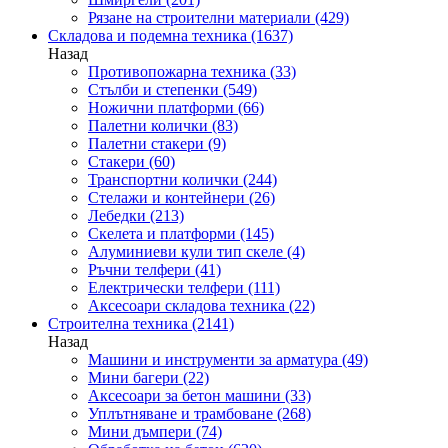
Рязане на строителни материали
(429)
Складова и подемна техника
(1637)
Назад
Противопожарна техника
(33)
Стълби и степенки
(549)
Ножични платформи
(66)
Палетни колички
(83)
Палетни стакери
(9)
Стакери
(60)
Транспортни колички
(244)
Стелажи и контейнери
(26)
Лебедки
(213)
Скелета и платформи
(145)
Алуминиеви кули тип скеле
(4)
Ръчни телфери
(41)
Електрически телфери
(111)
Аксесоари складова техника
(22)
Строителна техника
(2141)
Назад
Машини и инструменти за арматура
(49)
Мини багери
(22)
Аксесоари за бетон машини
(33)
Уплътняване и трамбоване
(268)
Мини дъмпери
(74)