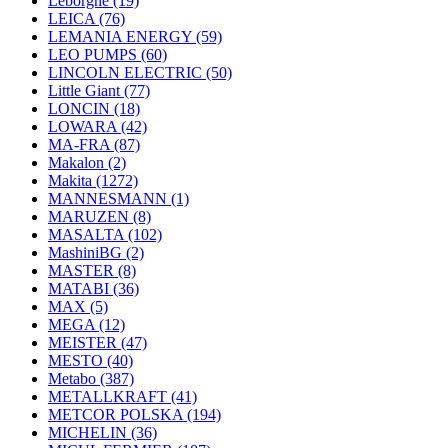
Leborgne
(19)
LEICA
(76)
LEMANIA ENERGY
(59)
LEO PUMPS
(60)
LINCOLN ELECTRIC
(50)
Little Giant
(77)
LONCIN
(18)
LOWARA
(42)
MA-FRA
(87)
Makalon
(2)
Makita
(1272)
MANNESMANN
(1)
MARUZEN
(8)
MASALTA
(102)
MashiniBG
(2)
MASTER
(8)
MATABI
(36)
MAX
(5)
MEGA
(12)
MEISTER
(47)
MESTO
(40)
Metabo
(387)
METALLKRAFT
(41)
METCOR POLSKA
(194)
MICHELIN
(36)