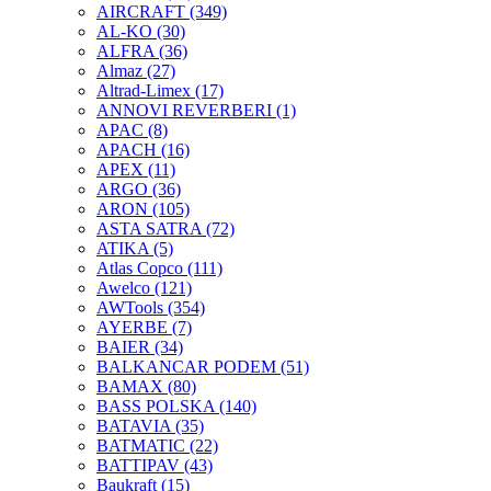
AIRCRAFT
(349)
AL-KO
(30)
ALFRA
(36)
Almaz
(27)
Altrad-Limex
(17)
ANNOVI REVERBERI
(1)
APAC
(8)
APACH
(16)
APEX
(11)
ARGO
(36)
ARON
(105)
ASTA SATRA
(72)
ATIKA
(5)
Atlas Copco
(111)
Awelco
(121)
AWTools
(354)
AYERBE
(7)
BAIER
(34)
BALKANCAR PODEM
(51)
BAMAX
(80)
BASS POLSKA
(140)
BATAVIA
(35)
BATMATIC
(22)
BATTIPAV
(43)
Baukraft
(15)