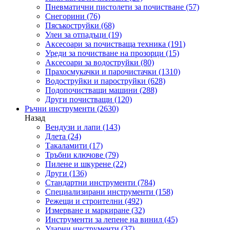
Пневматични пистолети за почистване
(57)
Снегорини
(76)
Пясъкоструйки
(68)
Улеи за отпадъци
(19)
Аксесоари за почистваща техника
(191)
Уреди за почистване на прозорци
(15)
Аксесоари за водоструйки
(80)
Прахосмукачки и парочистачки
(1310)
Водоструйки и пароструйки
(628)
Подопочистващи машини
(288)
Други почистващи
(120)
Ръчни инструменти
(2630)
Назад
Вендузи и лапи
(143)
Длета
(24)
Такаламити
(17)
Тръбни ключове
(79)
Пилене и шкурене
(22)
Други
(136)
Стандартни инструменти
(784)
Специализирани инструменти
(158)
Режещи и строителни
(492)
Измерване и маркиране
(32)
Инструменти за лепене на винил
(45)
Ударни инструменти
(37)