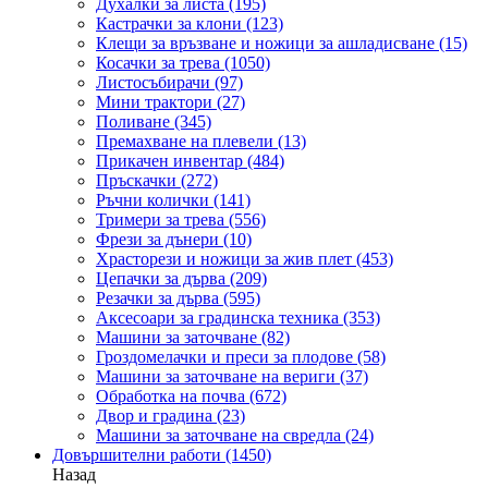
Духалки за листа
(195)
Кастрачки за клони
(123)
Клещи за връзване и ножици за ашладисване
(15)
Косачки за трева
(1050)
Листосъбирачи
(97)
Мини трактори
(27)
Поливане
(345)
Премахване на плевели
(13)
Прикачен инвентар
(484)
Пръскачки
(272)
Ръчни колички
(141)
Тримери за трева
(556)
Фрези за дънери
(10)
Храсторези и ножици за жив плет
(453)
Цепачки за дърва
(209)
Резачки за дърва
(595)
Аксесоари за градинска техника
(353)
Машини за заточване
(82)
Гроздомелачки и преси за плодове
(58)
Машини за заточване на вериги
(37)
Обработка на почва
(672)
Двор и градина
(23)
Машини за заточване на свредла
(24)
Довършителни работи
(1450)
Назад