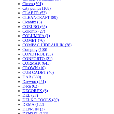
Cimex
(501)
City pumps
(168)
CLABER
(53)
CLEANCRAFT
(89)
Cleanfix
(5)
COELBO
(65)
Collomix
(27)
COLUMBIA
(1)
COMET
(76)
COMPAC HIDRAULIK
(28)
Comprag
(106)
CONDTROL
(53)
CONFORTO
(21)
CORMAK
(641)
CROWN
(10)
CUB CADET
(40)
DAB
(380)
Daewoo
(251)
Deca
(62)
DECOREX
(6)
DEL
(27)
DELKO TOOLS
(89)
DEMA
(122)
DEN-SIN
(3)
DENZEL
(122)