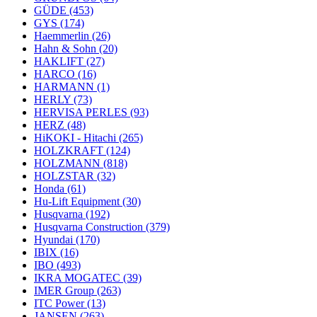
GÜDE
(453)
GYS
(174)
Haemmerlin
(26)
Hahn & Sohn
(20)
HAKLIFT
(27)
HARCO
(16)
HARMANN
(1)
HERLY
(73)
HERVISA PERLES
(93)
HERZ
(48)
HiKOKI - Hitachi
(265)
HOLZKRAFT
(124)
HOLZMANN
(818)
HOLZSTAR
(32)
Honda
(61)
Hu-Lift Equipment
(30)
Husqvarna
(192)
Husqvarna Construction
(379)
Hyundai
(170)
IBIX
(16)
IBO
(493)
IKRA MOGATEC
(39)
IMER Group
(263)
ITC Power
(13)
JANSEN
(263)