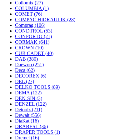
Collomix
(27)
COLUMBIA
(1)
COMET
(76)
COMPAC HIDRAULIK
(28)
Comprag
(106)
CONDTROL
(53)
CONFORTO
(21)
CORMAK
(641)
CROWN
(10)
CUB CADET
(40)
DAB
(380)
Daewoo
(251)
Deca
(62)
DECOREX
(6)
DEL
(27)
DELKO TOOLS
(89)
DEMA
(122)
DEN-SIN
(3)
DENZEL
(122)
Detoolz
(211)
Dewalt
(556)
DiaKat
(16)
DRABEST
(36)
DRAPER TOOLS
(1)
Dremel
(16)