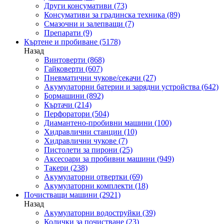
Други консумативи
(73)
Консумативи за градинска техника
(89)
Смазочни и залепващи
(7)
Препарати
(9)
Къртене и пробиване
(5178)
Назад
Винтоверти
(868)
Гайковерти
(607)
Пневматични чукове/секачи
(27)
Акумулаторни батерии и зарядни устройства
(642)
Бормашини
(892)
Къртачи
(214)
Перфоратори
(504)
Диамантено-пробивни машини
(100)
Хидравлични станции
(10)
Хидравлични чукове
(7)
Пистолети за пирони
(25)
Аксесоари за пробивни машини
(949)
Такери
(238)
Акумулаторни отвертки
(69)
Акумулаторни комплекти
(18)
Почистващи машини
(2921)
Назад
Акумулаторни водоструйки
(39)
Колички за почистване
(23)