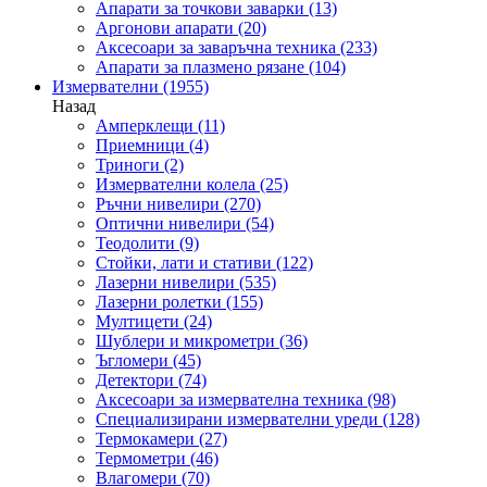
Апарати за точкови заварки
(13)
Аргонови апарати
(20)
Аксесоари за заваръчна техника
(233)
Апарати за плазмено рязане
(104)
Измервателни
(1955)
Назад
Амперклещи
(11)
Приемници
(4)
Триноги
(2)
Измервателни колела
(25)
Ръчни нивелири
(270)
Оптични нивелири
(54)
Теодолити
(9)
Стойки, лати и стативи
(122)
Лазерни нивелири
(535)
Лазерни ролетки
(155)
Мултицети
(24)
Шублери и микрометри
(36)
Ъгломери
(45)
Детектори
(74)
Аксесоари за измервателна техника
(98)
Специализирани измервателни уреди
(128)
Термокамери
(27)
Термометри
(46)
Влагомери
(70)