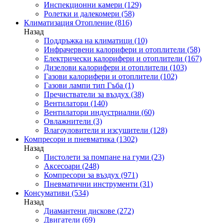
Инспекционни камери
(129)
Ролетки и далекомери
(58)
Климатизация Отопление
(816)
Назад
Поддръжка на климатици
(10)
Инфрачервени калорифери и отоплители
(58)
Електрически калорифери и отоплители
(167)
Дизелови калорифери и отоплители
(103)
Газови калорифери и отоплители
(102)
Газови лампи тип Гъба
(1)
Пречистватели за въздух
(38)
Вентилатори
(140)
Вентилатори индустриални
(60)
Овлажнители
(3)
Влагоуловители и изсушители
(128)
Компресори и пневматика
(1302)
Назад
Пистолети за помпане на гуми
(23)
Аксесоари
(248)
Компресори за въздух
(971)
Пневматични инструменти
(31)
Консумативи
(534)
Назад
Диамантени дискове
(272)
Двигатели
(69)