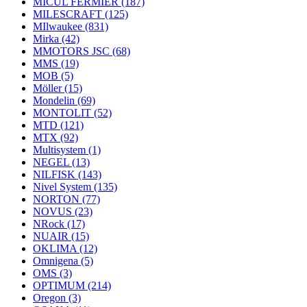
MICUL FERMIER
(187)
MILESCRAFT
(125)
MIlwaukee
(831)
Mirka
(42)
MMOTORS JSC
(68)
MMS
(19)
MOB
(5)
Möller
(15)
Mondelin
(69)
MONTOLIT
(52)
MTD
(121)
MTX
(92)
Multisystem
(1)
NEGEL
(13)
NILFISK
(143)
Nivel System
(135)
NORTON
(77)
NOVUS
(23)
NRock
(17)
NUAIR
(15)
OKLIMA
(12)
Omnigena
(5)
OMS
(3)
OPTIMUM
(214)
Oregon
(3)