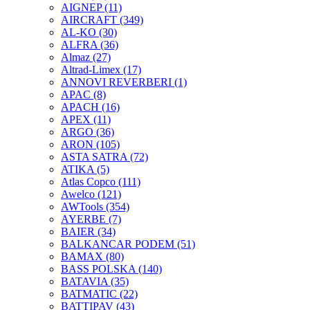
AIGNEP
(11)
AIRCRAFT
(349)
AL-KO
(30)
ALFRA
(36)
Almaz
(27)
Altrad-Limex
(17)
ANNOVI REVERBERI
(1)
APAC
(8)
APACH
(16)
APEX
(11)
ARGO
(36)
ARON
(105)
ASTA SATRA
(72)
ATIKA
(5)
Atlas Copco
(111)
Awelco
(121)
AWTools
(354)
AYERBE
(7)
BAIER
(34)
BALKANCAR PODEM
(51)
BAMAX
(80)
BASS POLSKA
(140)
BATAVIA
(35)
BATMATIC
(22)
BATTIPAV
(43)