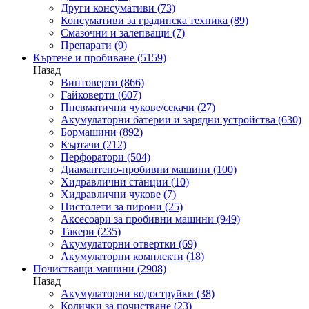
Други консумативи
(73)
Консумативи за градинска техника
(89)
Смазочни и залепващи
(7)
Препарати
(9)
Къртене и пробиване
(5159)
Назад
Винтоверти
(866)
Гайковерти
(607)
Пневматични чукове/секачи
(27)
Акумулаторни батерии и зарядни устройства
(630)
Бормашини
(892)
Къртачи
(212)
Перфоратори
(504)
Диамантено-пробивни машини
(100)
Хидравлични станции
(10)
Хидравлични чукове
(7)
Пистолети за пирони
(25)
Аксесоари за пробивни машини
(949)
Такери
(235)
Акумулаторни отвертки
(69)
Акумулаторни комплекти
(18)
Почистващи машини
(2908)
Назад
Акумулаторни водоструйки
(38)
Колички за почистване
(23)