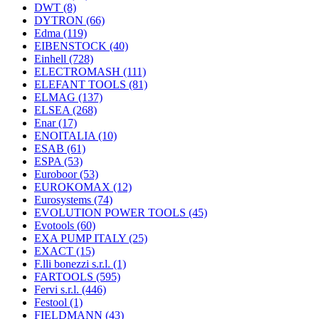
DWT
(8)
DYTRON
(66)
Edma
(119)
EIBENSTOCK
(40)
Einhell
(728)
ELECTROMASH
(111)
ELEFANT TOOLS
(81)
ELMAG
(137)
ELSEA
(268)
Enar
(17)
ENOITALIA
(10)
ESAB
(61)
ESPA
(53)
Euroboor
(53)
EUROKOMAX
(12)
Eurosystems
(74)
EVOLUTION POWER TOOLS
(45)
Evotools
(60)
EXA PUMP ITALY
(25)
EXACT
(15)
F.lli bonezzi s.r.l.
(1)
FARTOOLS
(595)
Fervi s.r.l.
(446)
Festool
(1)
FIELDMANN
(43)