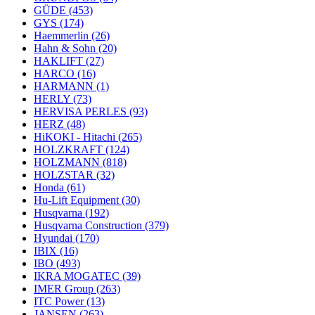
GÜDE
(453)
GYS
(174)
Haemmerlin
(26)
Hahn & Sohn
(20)
HAKLIFT
(27)
HARCO
(16)
HARMANN
(1)
HERLY
(73)
HERVISA PERLES
(93)
HERZ
(48)
HiKOKI - Hitachi
(265)
HOLZKRAFT
(124)
HOLZMANN
(818)
HOLZSTAR
(32)
Honda
(61)
Hu-Lift Equipment
(30)
Husqvarna
(192)
Husqvarna Construction
(379)
Hyundai
(170)
IBIX
(16)
IBO
(493)
IKRA MOGATEC
(39)
IMER Group
(263)
ITC Power
(13)
JANSEN
(263)