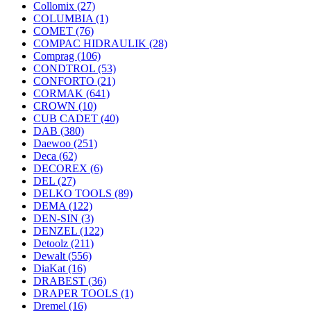
Collomix
(27)
COLUMBIA
(1)
COMET
(76)
COMPAC HIDRAULIK
(28)
Comprag
(106)
CONDTROL
(53)
CONFORTO
(21)
CORMAK
(641)
CROWN
(10)
CUB CADET
(40)
DAB
(380)
Daewoo
(251)
Deca
(62)
DECOREX
(6)
DEL
(27)
DELKO TOOLS
(89)
DEMA
(122)
DEN-SIN
(3)
DENZEL
(122)
Detoolz
(211)
Dewalt
(556)
DiaKat
(16)
DRABEST
(36)
DRAPER TOOLS
(1)
Dremel
(16)