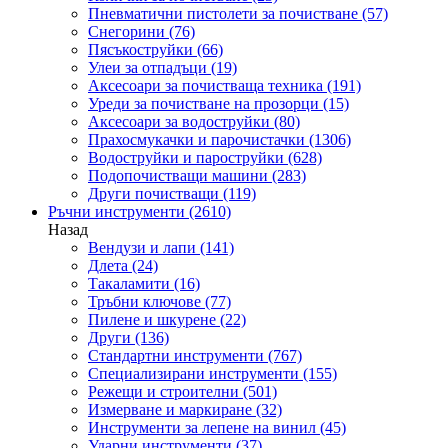
Пневматични пистолети за почистване
(57)
Снегорини
(76)
Пясъкоструйки
(66)
Улеи за отпадъци
(19)
Аксесоари за почистваща техника
(191)
Уреди за почистване на прозорци
(15)
Аксесоари за водоструйки
(80)
Прахосмукачки и парочистачки
(1306)
Водоструйки и пароструйки
(628)
Подопочистващи машини
(283)
Други почистващи
(119)
Ръчни инструменти
(2610)
Назад
Вендузи и лапи
(141)
Длета
(24)
Такаламити
(16)
Тръбни ключове
(77)
Пилене и шкурене
(22)
Други
(136)
Стандартни инструменти
(767)
Специализирани инструменти
(155)
Режещи и строителни
(501)
Измерване и маркиране
(32)
Инструменти за лепене на винил
(45)
Ударни инструменти
(37)