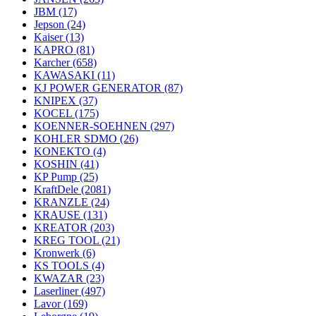
JBM
(17)
Jepson
(24)
Kaiser
(13)
KAPRO
(81)
Karcher
(658)
KAWASAKI
(11)
KJ POWER GENERATOR
(87)
KNIPEX
(37)
KOCEL
(175)
KOENNER-SOEHNEN
(297)
KOHLER SDMO
(26)
KONEKTO
(4)
KOSHIN
(41)
KP Pump
(25)
KraftDele
(2081)
KRANZLE
(24)
KRAUSE
(131)
KREATOR
(203)
KREG TOOL
(21)
Kronwerk
(6)
KS TOOLS
(4)
KWAZAR
(23)
Laserliner
(497)
Lavor
(169)