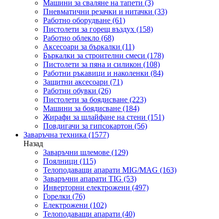
Машини за сваляне на тапети
(3)
Пневматични резачки и нитачки
(33)
Работно оборудване
(61)
Пистолети за горещ въздух
(158)
Работно облекло
(68)
Аксесоари за бъркалки
(11)
Бъркалки за строителни смеси
(178)
Пистолети за пяна и силикон
(108)
Работни ръкавици и наколенки
(84)
Защитни аксесоари
(71)
Работни обувки
(26)
Пистолети за боядисване
(223)
Машини за боядисване
(184)
Жирафи за шлайфане на стени
(151)
Повдигачи за гипсокартон
(56)
Заваръчна техника
(1577)
Назад
Заваръчни шлемове
(129)
Поялници
(115)
Телоподаващи апарати MIG/MAG
(163)
Заваръчни апарати TIG
(53)
Инверторни електрожени
(497)
Горелки
(76)
Електрожени
(102)
Телоподаващи апарати
(40)