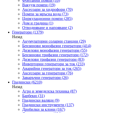
Фонтанни помпи
(10)
Вакуум помпи
(19)
Аксесоари за хидрофори
(70)
Помпи за мръсна вода
(73)
Циркулационни помпи
(285)
Дом и градина
(1)
Отводняване и напояване
(2)
Генератори
(1379)
Назад
Акумулаторни соларни станции
(29)
Бензинови монофазни генератори
(414)
Дизелови монофазни генератори
(55)
Бензинови трифазни генератори
(172)
Дизелови трифазни генератори
(83)
Инверторни генератори за ток
(233)
Аварийни генератори за ток
(265)
Аксесоари за генератори
(76)
Заваръчни генератори
(26)
Градински
(6210)
Назад
Агро и земеделска техника
(87)
Барбекю
(31)
Градински валяци
(9)
Градински инструменти
(137)
Дробилки за клони
(167)