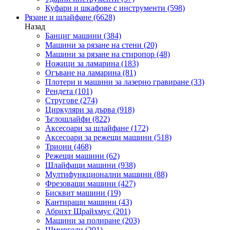
Куфари и шкафове с инструменти
(598)
Рязане и шлайфане
(6628)
Назад
Банциг машини
(384)
Машини за рязане на стени
(20)
Машини за рязане на стиропор
(48)
Ножици за ламарина
(183)
Огъване на ламарина
(81)
Плотери и машини за лазерно гравиране
(33)
Рендета
(101)
Стругове
(274)
Циркуляри за дърва
(918)
Ъглошлайфи
(822)
Аксесоари за шлайфане
(172)
Аксесоари за режещи машини
(518)
Триони
(468)
Режещи машини
(62)
Шлайфащи машини
(938)
Мултифункционални машини
(88)
Фрезоващи машини
(427)
Бисквит машини
(19)
Кантиращи машини
(43)
Абрихт Щрайхмус
(201)
Машини за полиране
(203)
Шмиргели
(201)