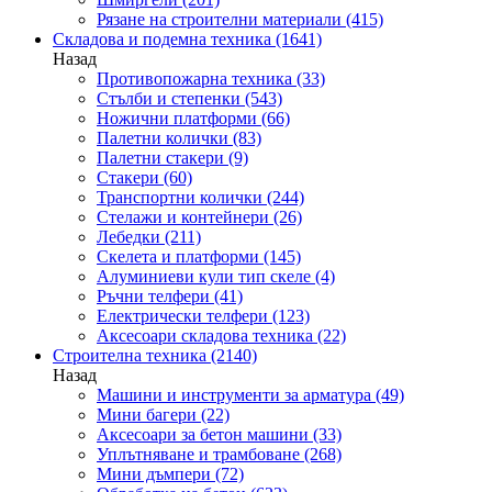
Рязане на строителни материали
(415)
Складова и подемна техника
(1641)
Назад
Противопожарна техника
(33)
Стълби и степенки
(543)
Ножични платформи
(66)
Палетни колички
(83)
Палетни стакери
(9)
Стакери
(60)
Транспортни колички
(244)
Стелажи и контейнери
(26)
Лебедки
(211)
Скелета и платформи
(145)
Алуминиеви кули тип скеле
(4)
Ръчни телфери
(41)
Електрически телфери
(123)
Аксесоари складова техника
(22)
Строителна техника
(2140)
Назад
Машини и инструменти за арматура
(49)
Мини багери
(22)
Аксесоари за бетон машини
(33)
Уплътняване и трамбоване
(268)
Мини дъмпери
(72)