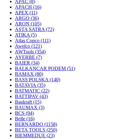
APAC
(8)
APACH
(16)
APEX
(11)
ARGO
(36)
ARON
(105)
ASTA SATRA
(72)
ATIKA
(5)
Atlas Copco
(111)
Awelco
(121)
AWTools
(354)
AYERBE
(7)
BAIER
(34)
BALKANCAR PODEM
(51)
BAMAX
(80)
BASS POLSKA
(140)
BATAVIA
(35)
BATMATIC
(22)
BATTIPAV
(43)
Baukraft
(15)
BAUMAX
(3)
BCS
(94)
Belle
(16)
BERNARDO
(1158)
BETA TOOLS
(250)
BIEMMEDUE
(23)