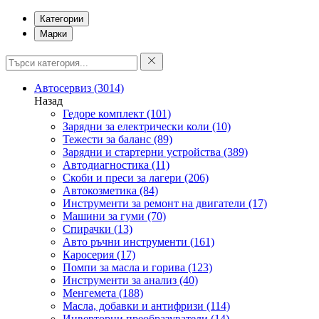
Категории
Марки
Автосервиз
(3014)
Назад
Гедоре комплект
(101)
Зарядни за електрически коли
(10)
Тежести за баланс
(89)
Зарядни и стартерни устройства
(389)
Автодиагностика
(11)
Скоби и преси за лагери
(206)
Автокозметика
(84)
Инструменти за ремонт на двигатели
(17)
Машини за гуми
(70)
Спирачки
(13)
Авто ръчни инструменти
(161)
Каросерия
(17)
Помпи за масла и горива
(123)
Инструменти за анализ
(40)
Менгемета
(188)
Масла, добавки и антифризи
(114)
Инверторни преобразуватели
(14)