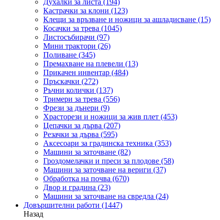
Духалки за листа
(194)
Кастрачки за клони
(123)
Клещи за връзване и ножици за ашладисване
(15)
Косачки за трева
(1045)
Листосъбирачи
(97)
Мини трактори
(26)
Поливане
(345)
Премахване на плевели
(13)
Прикачен инвентар
(484)
Пръскачки
(272)
Ръчни колички
(137)
Тримери за трева
(556)
Фрези за дънери
(9)
Храсторези и ножици за жив плет
(453)
Цепачки за дърва
(207)
Резачки за дърва
(595)
Аксесоари за градинска техника
(353)
Машини за заточване
(82)
Гроздомелачки и преси за плодове
(58)
Машини за заточване на вериги
(37)
Обработка на почва
(670)
Двор и градина
(23)
Машини за заточване на свредла
(24)
Довършителни работи
(1447)
Назад