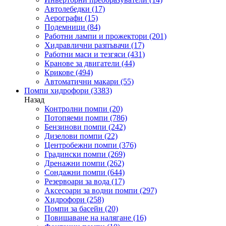
Автолебедки
(17)
Аерографи
(15)
Подемници
(84)
Работни лампи и прожектори
(201)
Хидравлични разпъвачи
(17)
Работни маси и тезгяси
(431)
Кранове за двигатели
(44)
Крикове
(494)
Автоматични макари
(55)
Помпи хидрофори
(3383)
Назад
Контролни помпи
(20)
Потопяеми помпи
(786)
Бензинови помпи
(242)
Дизелови помпи
(22)
Центробежни помпи
(376)
Градински помпи
(269)
Дренажни помпи
(262)
Сондажни помпи
(644)
Резервоари за вода
(17)
Аксесоари за водни помпи
(297)
Хидрофори
(258)
Помпи за басейн
(20)
Повишаване на налягане
(16)