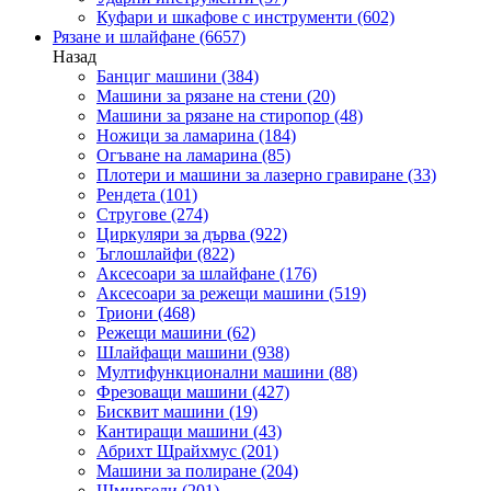
Куфари и шкафове с инструменти
(602)
Рязане и шлайфане
(6657)
Назад
Банциг машини
(384)
Машини за рязане на стени
(20)
Машини за рязане на стиропор
(48)
Ножици за ламарина
(184)
Огъване на ламарина
(85)
Плотери и машини за лазерно гравиране
(33)
Рендета
(101)
Стругове
(274)
Циркуляри за дърва
(922)
Ъглошлайфи
(822)
Аксесоари за шлайфане
(176)
Аксесоари за режещи машини
(519)
Триони
(468)
Режещи машини
(62)
Шлайфащи машини
(938)
Мултифункционални машини
(88)
Фрезоващи машини
(427)
Бисквит машини
(19)
Кантиращи машини
(43)
Абрихт Щрайхмус
(201)
Машини за полиране
(204)
Шмиргели
(201)