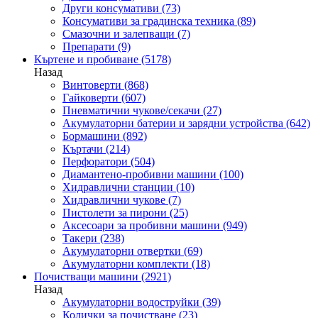
Други консумативи
(73)
Консумативи за градинска техника
(89)
Смазочни и залепващи
(7)
Препарати
(9)
Къртене и пробиване
(5178)
Назад
Винтоверти
(868)
Гайковерти
(607)
Пневматични чукове/секачи
(27)
Акумулаторни батерии и зарядни устройства
(642)
Бормашини
(892)
Къртачи
(214)
Перфоратори
(504)
Диамантено-пробивни машини
(100)
Хидравлични станции
(10)
Хидравлични чукове
(7)
Пистолети за пирони
(25)
Аксесоари за пробивни машини
(949)
Такери
(238)
Акумулаторни отвертки
(69)
Акумулаторни комплекти
(18)
Почистващи машини
(2921)
Назад
Акумулаторни водоструйки
(39)
Колички за почистване
(23)