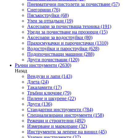
Пневматични пистолети за почистване
(57)
Снегорини
(76)
Пясъкоструйки
(68)
Улеи за отпадъци
(19)
Аксесоари за почистваща техника
(191)
Уреди за почистване на прозорци
(15)
Аксесоари за водоструйки
(80)
Прахосмукачки и парочистачки
(1310)
Водоструйки и пароструйки
(628)
Подопочистващи машини
(288)
Други почистващи
(120)
Ръчни инструменти
(2630)
Назад
Вендузи и лапи
(143)
Длета
(24)
Такаламити
(17)
Тръбни ключове
(79)
Пилене и шкурене
(22)
Други
(136)
Стандартни инструменти
(784)
Специализирани инструменти
(158)
Режещи и строителни
(492)
Измерване и маркиране
(32)
Инструменти за лепене на винил
(45)
Ударни инструменти
(37)