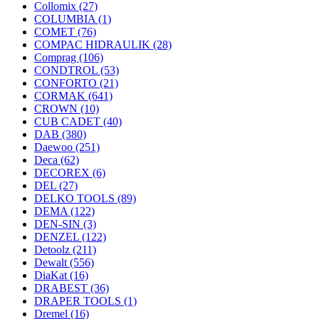
Collomix
(27)
COLUMBIA
(1)
COMET
(76)
COMPAC HIDRAULIK
(28)
Comprag
(106)
CONDTROL
(53)
CONFORTO
(21)
CORMAK
(641)
CROWN
(10)
CUB CADET
(40)
DAB
(380)
Daewoo
(251)
Deca
(62)
DECOREX
(6)
DEL
(27)
DELKO TOOLS
(89)
DEMA
(122)
DEN-SIN
(3)
DENZEL
(122)
Detoolz
(211)
Dewalt
(556)
DiaKat
(16)
DRABEST
(36)
DRAPER TOOLS
(1)
Dremel
(16)