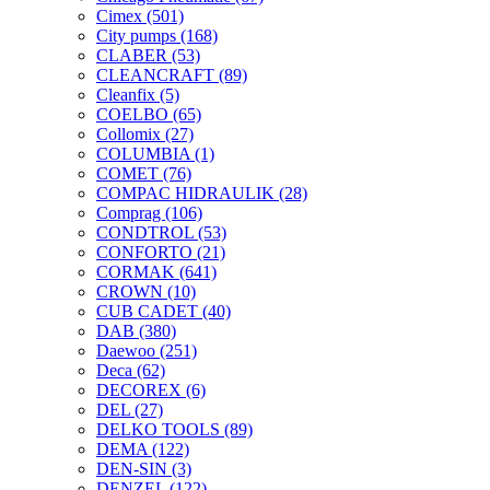
Cimex
(501)
City pumps
(168)
CLABER
(53)
CLEANCRAFT
(89)
Cleanfix
(5)
COELBO
(65)
Collomix
(27)
COLUMBIA
(1)
COMET
(76)
COMPAC HIDRAULIK
(28)
Comprag
(106)
CONDTROL
(53)
CONFORTO
(21)
CORMAK
(641)
CROWN
(10)
CUB CADET
(40)
DAB
(380)
Daewoo
(251)
Deca
(62)
DECOREX
(6)
DEL
(27)
DELKO TOOLS
(89)
DEMA
(122)
DEN-SIN
(3)
DENZEL
(122)