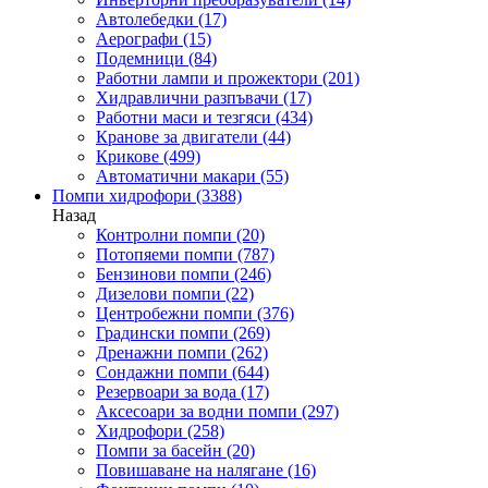
Автолебедки
(17)
Аерографи
(15)
Подемници
(84)
Работни лампи и прожектори
(201)
Хидравлични разпъвачи
(17)
Работни маси и тезгяси
(434)
Кранове за двигатели
(44)
Крикове
(499)
Автоматични макари
(55)
Помпи хидрофори
(3388)
Назад
Контролни помпи
(20)
Потопяеми помпи
(787)
Бензинови помпи
(246)
Дизелови помпи
(22)
Центробежни помпи
(376)
Градински помпи
(269)
Дренажни помпи
(262)
Сондажни помпи
(644)
Резервоари за вода
(17)
Аксесоари за водни помпи
(297)
Хидрофори
(258)
Помпи за басейн
(20)
Повишаване на налягане
(16)