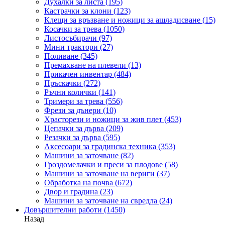
Духалки за листа
(195)
Кастрачки за клони
(123)
Клещи за връзване и ножици за ашладисване
(15)
Косачки за трева
(1050)
Листосъбирачи
(97)
Мини трактори
(27)
Поливане
(345)
Премахване на плевели
(13)
Прикачен инвентар
(484)
Пръскачки
(272)
Ръчни колички
(141)
Тримери за трева
(556)
Фрези за дънери
(10)
Храсторези и ножици за жив плет
(453)
Цепачки за дърва
(209)
Резачки за дърва
(595)
Аксесоари за градинска техника
(353)
Машини за заточване
(82)
Гроздомелачки и преси за плодове
(58)
Машини за заточване на вериги
(37)
Обработка на почва
(672)
Двор и градина
(23)
Машини за заточване на свредла
(24)
Довършителни работи
(1450)
Назад