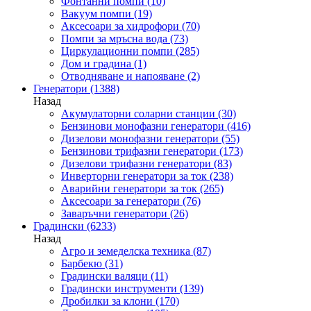
Фонтанни помпи
(10)
Вакуум помпи
(19)
Аксесоари за хидрофори
(70)
Помпи за мръсна вода
(73)
Циркулационни помпи
(285)
Дом и градина
(1)
Отводняване и напояване
(2)
Генератори
(1388)
Назад
Акумулаторни соларни станции
(30)
Бензинови монофазни генератори
(416)
Дизелови монофазни генератори
(55)
Бензинови трифазни генератори
(173)
Дизелови трифазни генератори
(83)
Инверторни генератори за ток
(238)
Аварийни генератори за ток
(265)
Аксесоари за генератори
(76)
Заваръчни генератори
(26)
Градински
(6233)
Назад
Агро и земеделска техника
(87)
Барбекю
(31)
Градински валяци
(11)
Градински инструменти
(139)
Дробилки за клони
(170)