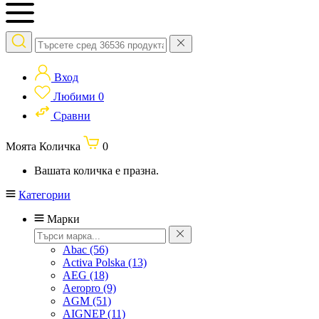
Вход
Любими
0
Сравни
Моята Количка
0
Вашата количка е празна.
Категории
Марки
Abac
(56)
Activa Polska
(13)
AEG
(18)
Aeropro
(9)
AGM
(51)
AIGNEP
(11)