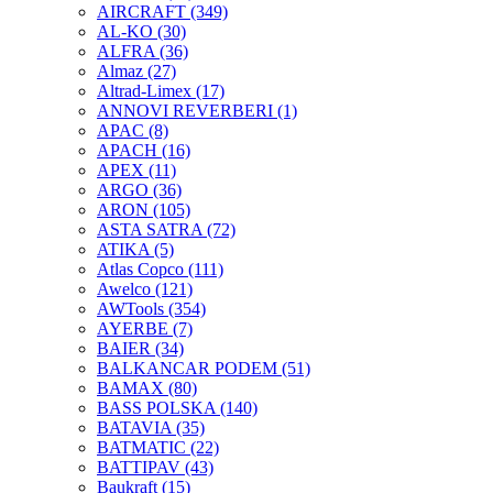
AIRCRAFT
(349)
AL-KO
(30)
ALFRA
(36)
Almaz
(27)
Altrad-Limex
(17)
ANNOVI REVERBERI
(1)
APAC
(8)
APACH
(16)
APEX
(11)
ARGO
(36)
ARON
(105)
ASTA SATRA
(72)
ATIKA
(5)
Atlas Copco
(111)
Awelco
(121)
AWTools
(354)
AYERBE
(7)
BAIER
(34)
BALKANCAR PODEM
(51)
BAMAX
(80)
BASS POLSKA
(140)
BATAVIA
(35)
BATMATIC
(22)
BATTIPAV
(43)
Baukraft
(15)