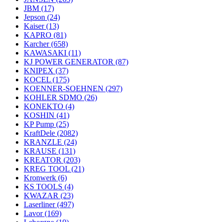
JBM
(17)
Jepson
(24)
Kaiser
(13)
KAPRO
(81)
Karcher
(658)
KAWASAKI
(11)
KJ POWER GENERATOR
(87)
KNIPEX
(37)
KOCEL
(175)
KOENNER-SOEHNEN
(297)
KOHLER SDMO
(26)
KONEKTO
(4)
KOSHIN
(41)
KP Pump
(25)
KraftDele
(2082)
KRANZLE
(24)
KRAUSE
(131)
KREATOR
(203)
KREG TOOL
(21)
Kronwerk
(6)
KS TOOLS
(4)
KWAZAR
(23)
Laserliner
(497)
Lavor
(169)