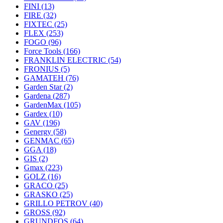
FINI
(13)
FIRE
(32)
FIXTEC
(25)
FLEX
(253)
FOGO
(96)
Force Tools
(166)
FRANKLIN ELECTRIC
(54)
FRONIUS
(5)
GAMATEH
(76)
Garden Star
(2)
Gardena
(287)
GardenMax
(105)
Gardex
(10)
GAV
(196)
Genergy
(58)
GENMAC
(65)
GGA
(18)
GIS
(2)
Gmax
(223)
GOLZ
(16)
GRACO
(25)
GRASKO
(25)
GRILLO PETROV
(40)
GROSS
(92)
GRUNDFOS
(64)