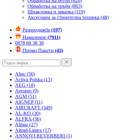
Обработка на бетон
(620)
Обработка на тръби
(863)
Шпакловка и замазка
(119)
Аксесоари за строителна техника
(48)
Разпродажба
(197)
Намаление
(7911)
0878 68 38 38
Промо Пакети
(43)
Abac
(56)
Activa Polska
(13)
AEG
(18)
Aeropro
(9)
AGM
(51)
AIGNEP
(11)
AIRCRAFT
(349)
AL-KO
(30)
ALFRA
(36)
Almaz
(27)
Altrad-Limex
(17)
ANNOVI REVERBERI
(1)