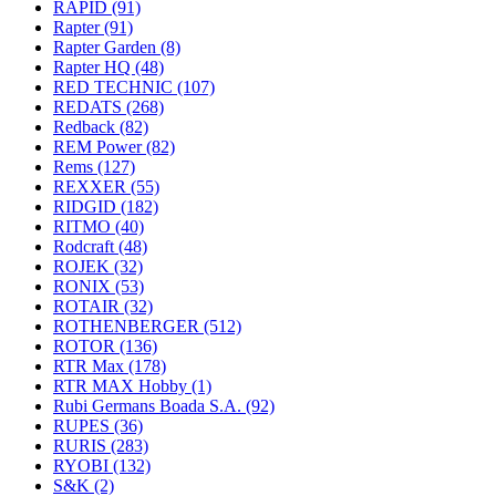
RAPID
(91)
Rapter
(91)
Rapter Garden
(8)
Rapter HQ
(48)
RED TECHNIC
(107)
REDATS
(268)
Redback
(82)
REM Power
(82)
Rems
(127)
REXXER
(55)
RIDGID
(182)
RITMO
(40)
Rodcraft
(48)
ROJEK
(32)
RONIX
(53)
ROTAIR
(32)
ROTHENBERGER
(512)
ROTOR
(136)
RTR Max
(178)
RTR MAX Hobby
(1)
Rubi Germans Boada S.A.
(92)
RUPES
(36)
RURIS
(283)
RYOBI
(132)
S&K
(2)