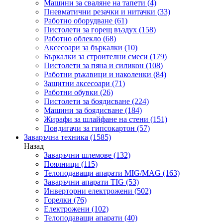
Машини за сваляне на тапети
(4)
Пневматични резачки и нитачки
(33)
Работно оборудване
(61)
Пистолети за горещ въздух
(158)
Работно облекло
(68)
Аксесоари за бъркалки
(10)
Бъркалки за строителни смеси
(179)
Пистолети за пяна и силикон
(108)
Работни ръкавици и наколенки
(84)
Защитни аксесоари
(71)
Работни обувки
(26)
Пистолети за боядисване
(224)
Машини за боядисване
(184)
Жирафи за шлайфане на стени
(151)
Повдигачи за гипсокартон
(57)
Заваръчна техника
(1585)
Назад
Заваръчни шлемове
(132)
Поялници
(115)
Телоподаващи апарати MIG/MAG
(163)
Заваръчни апарати TIG
(53)
Инверторни електрожени
(502)
Горелки
(76)
Електрожени
(102)
Телоподаващи апарати
(40)