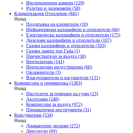
Инспекционни камери
(129)
Ролетки и далекомери
(58)
Климатизация Отопление
(841)
Назад
Поддръжка на климатици
(10)
Инфрачервени калорифери и отоплители
(66)
Електрически калорифери и отоплители
(175)
Дизелови калорифери и отоплители
(107)
Газови калорифери и отоплители
(103)
Газови лампи тип Гъба
(1)
Пречистватели за въздух
(38)
Вентилатори
(141)
Вентилатори индустриални
(60)
Овлажнители
(3)
Влагоуловители и изсушители
(131)
Компресори и пневматика
(1303)
Назад
Пистолети за помпане на гуми
(23)
Аксесоари
(248)
Компресори за въздух
(972)
Пневматични инструменти
(31)
Консумативи
(534)
Назад
Диамантени дискове
(272)
Двигатели
(69)