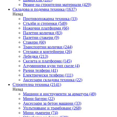
Рязане на строителни материали
(429)
Складова и подемна техника
(1637)
Назад
Противопожарна техника
(33)
Стълби и степенки
(549)
Ножични платформи
(66)
Палетни колички
(83)
Палетни стакери
(9)
Стакери
(60)
Транспортни колички
(244)
Стелажи и контейнери
(26)
Лебедки
(213)
Скелета и платформи
(145)
Алуминиеви кули тип скеле
(4)
Ръчни телфери
(41)
Електрически телфери
(111)
Аксесоари складова техника
(22)
Строителна техника
(2141)
Назад
Машини и инструменти за арматура
(49)
Мини багери
(22)
Аксесоари за бетон машини
(33)
Уплътняване и трамбоване
(268)
Мини дъмпери
(74)