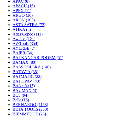
APAC
(8)
APACH
(16)
APEX
(11)
ARGO
(36)
ARON
(105)
ASTA SATRA
(72)
ATIKA
(5)
Atlas Copco
(111)
Awelco
(121)
AWTools
(354)
AYERBE
(7)
BAIER
(34)
BALKANCAR PODEM
(51)
BAMAX
(80)
BASS POLSKA
(140)
BATAVIA
(35)
BATMATIC
(22)
BATTIPAV
(43)
Baukraft
(15)
BAUMAX
(3)
BCS
(94)
Belle
(16)
BERNARDO
(1158)
BETA TOOLS
(250)
BIEMMEDUE
(23)