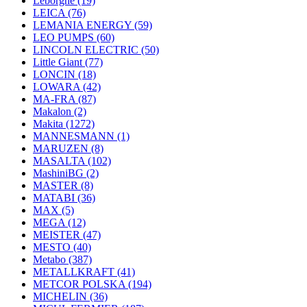
Leborgne
(19)
LEICA
(76)
LEMANIA ENERGY
(59)
LEO PUMPS
(60)
LINCOLN ELECTRIC
(50)
Little Giant
(77)
LONCIN
(18)
LOWARA
(42)
MA-FRA
(87)
Makalon
(2)
Makita
(1272)
MANNESMANN
(1)
MARUZEN
(8)
MASALTA
(102)
MashiniBG
(2)
MASTER
(8)
MATABI
(36)
MAX
(5)
MEGA
(12)
MEISTER
(47)
MESTO
(40)
Metabo
(387)
METALLKRAFT
(41)
METCOR POLSKA
(194)
MICHELIN
(36)