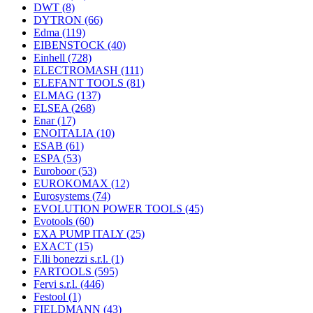
DWT
(8)
DYTRON
(66)
Edma
(119)
EIBENSTOCK
(40)
Einhell
(728)
ELECTROMASH
(111)
ELEFANT TOOLS
(81)
ELMAG
(137)
ELSEA
(268)
Enar
(17)
ENOITALIA
(10)
ESAB
(61)
ESPA
(53)
Euroboor
(53)
EUROKOMAX
(12)
Eurosystems
(74)
EVOLUTION POWER TOOLS
(45)
Evotools
(60)
EXA PUMP ITALY
(25)
EXACT
(15)
F.lli bonezzi s.r.l.
(1)
FARTOOLS
(595)
Fervi s.r.l.
(446)
Festool
(1)
FIELDMANN
(43)