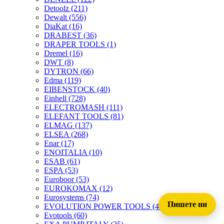
Detoolz
(211)
Dewalt
(556)
DiaKat
(16)
DRABEST
(36)
DRAPER TOOLS
(1)
Dremel
(16)
DWT
(8)
DYTRON
(66)
Edma
(119)
EIBENSTOCK
(40)
Einhell
(728)
ELECTROMASH
(111)
ELEFANT TOOLS
(81)
ELMAG
(137)
ELSEA
(268)
Enar
(17)
ENOITALIA
(10)
ESAB
(61)
ESPA
(53)
Euroboor
(53)
EUROKOMAX
(12)
Eurosystems
(74)
Пишете ни
EVOLUTION POWER TOOLS
(45)
Evotools
(60)