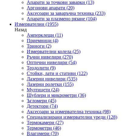
Апарати за точкови заварки
(13)
Аргонови апарати
(20)
Аксесоари за заваръчна техника
(233)
Апарати за плазмено рязане
(104)
Измервателни
(1955)
Назад
Амперклещи
(11)
Приемници
(4)
Триноги
(2)
Измервателни колела
(25)
Ръчни нивелири
(270)
Оптични нивелири
(54)
Теодолити
(9)
Стойки, лати и стативи
(122)
Лазерни нивелири
(535)
Лазерни ролетки
(155)
Мултицети
(24)
Шублери и микрометри
(36)
Ъгломери
(45)
Детектори
(74)
Аксесоари за измервателна техника
(98)
Специализирани измервателни уреди
(128)
Термокамери
(27)
Термометри
(46)
Влагомери
(70)