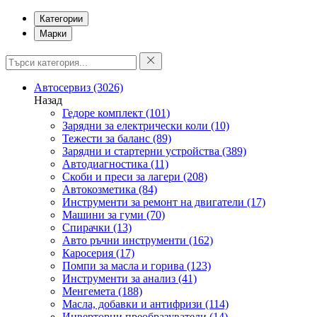
Категории
Марки
Автосервиз
(3026)
Назад
Гедоре комплект
(101)
Зарядни за електрически коли
(10)
Тежести за баланс
(89)
Зарядни и стартерни устройства
(389)
Автодиагностика
(11)
Скоби и преси за лагери
(208)
Автокозметика
(84)
Инструменти за ремонт на двигатели
(17)
Машини за гуми
(70)
Спирачки
(13)
Авто ръчни инструменти
(162)
Каросерия
(17)
Помпи за масла и горива
(123)
Инструменти за анализ
(41)
Менгемета
(188)
Масла, добавки и антифризи
(114)
Инверторни преобразуватели
(14)