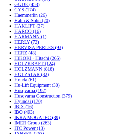
GÜDE
(453)
GYS
(174)
Haemmerlin
(26)
Hahn & Sohn
(20)
HAKLIFT
(27)
HARCO
(16)
HARMANN
(1)
HERLY
(73)
HERVISA PERLES
(93)
HERZ
(48)
HiKOKI - Hitachi
(265)
HOLZKRAFT
(124)
HOLZMANN
(818)
HOLZSTAR
(32)
Honda
(61)
Hu-Lift Equipment
(30)
Husqvarna
(192)
Husqvarna Construction
(379)
Hyundai
(170)
IBIX
(16)
IBO
(493)
IKRA MOGATEC
(39)
IMER Group
(263)
ITC Power
(13)
JANSEN
(263)