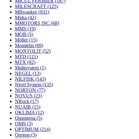
MICUL FERMIER
(187)
MILESCRAFT
(125)
MIlwaukee
(831)
Mirka
(42)
MMOTORS JSC
(68)
MMS
(19)
MOB
(5)
Möller
(15)
Mondelin
(69)
MONTOLIT
(52)
MTD
(121)
MTX
(92)
Multisystem
(1)
NEGEL
(13)
NILFISK
(143)
Nivel System
(135)
NORTON
(77)
NOVUS
(23)
NRock
(17)
NUAIR
(15)
OKLIMA
(12)
Omnigena
(5)
OMS
(3)
OPTIMUM
(214)
Oregon
(3)