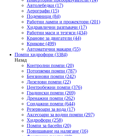
Автолебедки
(17)
Аерографи
(15)
Подемници
(84)
Работни лампи и прожектори
(201)
Хидравлични разпъвачи
(17)
Работни маси и тезгяси
(434)
Кранове за двигатели
(44)
Крикове
(499)
Автоматични макари
(55)
Помпи хидрофори
(3384)
Назад
Контролни помпи
(20)
Потопяеми помпи
(787)
Бензинови помпи
(242)
Дизелови помпи
(22)
Центробежни помпи
(376)
Градински помпи
(269)
Дренажни помпи
(262)
Сондажни помпи
(644)
Резервоари за вода
(17)
Аксесоари за водни помпи
(297)
Хидрофори
(258)
Помпи за басейн
(20)
Повишаване на налягане
(16)