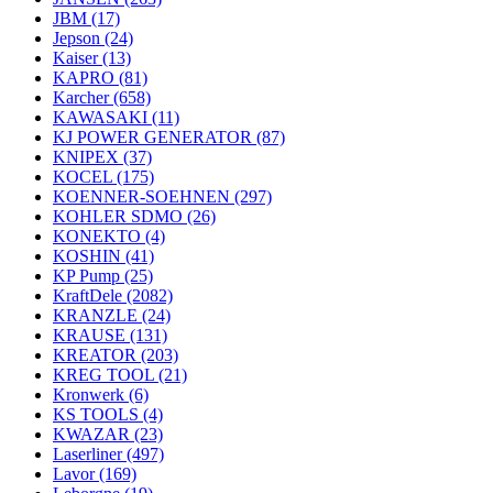
JBM
(17)
Jepson
(24)
Kaiser
(13)
KAPRO
(81)
Karcher
(658)
KAWASAKI
(11)
KJ POWER GENERATOR
(87)
KNIPEX
(37)
KOCEL
(175)
KOENNER-SOEHNEN
(297)
KOHLER SDMO
(26)
KONEKTO
(4)
KOSHIN
(41)
KP Pump
(25)
KraftDele
(2082)
KRANZLE
(24)
KRAUSE
(131)
KREATOR
(203)
KREG TOOL
(21)
Kronwerk
(6)
KS TOOLS
(4)
KWAZAR
(23)
Laserliner
(497)
Lavor
(169)