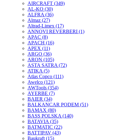
AIRCRAFT
(349)
AL-KO
(30)
ALFRA
(36)
Almaz
(27)
Altrad-Limex
(17)
ANNOVI REVERBERI
(1)
APAC
(8)
APACH
(16)
APEX
(11)
ARGO
(36)
ARON
(105)
ASTA SATRA
(72)
ATIKA
(5)
Atlas Copco
(111)
Awelco
(121)
AWTools
(354)
AYERBE
(7)
BAIER
(34)
BALKANCAR PODEM
(51)
BAMAX
(80)
BASS POLSKA
(140)
BATAVIA
(35)
BATMATIC
(22)
BATTIPAV
(43)
Baukraft
(15)