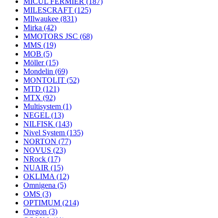
MICUL FERMIER
(187)
MILESCRAFT
(125)
MIlwaukee
(831)
Mirka
(42)
MMOTORS JSC
(68)
MMS
(19)
MOB
(5)
Möller
(15)
Mondelin
(69)
MONTOLIT
(52)
MTD
(121)
MTX
(92)
Multisystem
(1)
NEGEL
(13)
NILFISK
(143)
Nivel System
(135)
NORTON
(77)
NOVUS
(23)
NRock
(17)
NUAIR
(15)
OKLIMA
(12)
Omnigena
(5)
OMS
(3)
OPTIMUM
(214)
Oregon
(3)