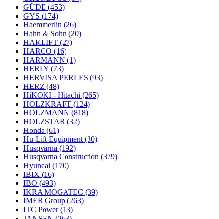
GÜDE
(453)
GYS
(174)
Haemmerlin
(26)
Hahn & Sohn
(20)
HAKLIFT
(27)
HARCO
(16)
HARMANN
(1)
HERLY
(73)
HERVISA PERLES
(93)
HERZ
(48)
HiKOKI - Hitachi
(265)
HOLZKRAFT
(124)
HOLZMANN
(818)
HOLZSTAR
(32)
Honda
(61)
Hu-Lift Equipment
(30)
Husqvarna
(192)
Husqvarna Construction
(379)
Hyundai
(170)
IBIX
(16)
IBO
(493)
IKRA MOGATEC
(39)
IMER Group
(263)
ITC Power
(13)
JANSEN
(263)