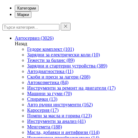
Категории
Марки
Автосервиз
(3026)
Назад
Гедоре комплект
(101)
Зарядни за електрически коли
(10)
Тежести за баланс
(89)
Зарядни и стартерни устройства
(389)
Автодиагностика
(11)
Скоби и преси за лагери
(208)
Автокозметика
(84)
Инструменти за ремонт на двигатели
(17)
Машини за гуми
(70)
Спирачки
(13)
Авто ръчни инструменти
(162)
Каросерия
(17)
Помпи за масла и горива
(123)
Инструменти за анализ
(41)
Менгемета
(188)
Масла, добавки и антифризи
(114)
Инверторни преобразуватели
(14)