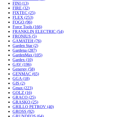
FINI
(13)
FIRE
(32)
FIXTEC
(25)
FLEX
(253)
FOGO
(96)
Force Tools
(166)
FRANKLIN ELECTRIC
(54)
FRONIUS
(5)
GAMATEH
(76)
Garden Star
(2)
Gardena
(287)
GardenMax
(105)
Gardex
(10)
GAV
(196)
Genergy
(58)
GENMAC
(65)
GGA
(18)
GIS
(2)
Gmax
(223)
GOLZ
(16)
GRACO
(25)
GRASKO
(25)
GRILLO PETROV
(40)
GROSS
(92)
GRUNDFOS
(64)