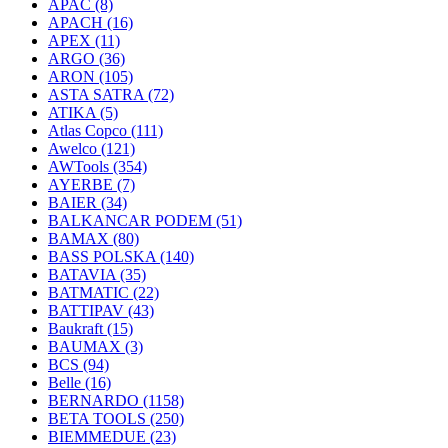
APAC
(8)
APACH
(16)
APEX
(11)
ARGO
(36)
ARON
(105)
ASTA SATRA
(72)
ATIKA
(5)
Atlas Copco
(111)
Awelco
(121)
AWTools
(354)
AYERBE
(7)
BAIER
(34)
BALKANCAR PODEM
(51)
BAMAX
(80)
BASS POLSKA
(140)
BATAVIA
(35)
BATMATIC
(22)
BATTIPAV
(43)
Baukraft
(15)
BAUMAX
(3)
BCS
(94)
Belle
(16)
BERNARDO
(1158)
BETA TOOLS
(250)
BIEMMEDUE
(23)