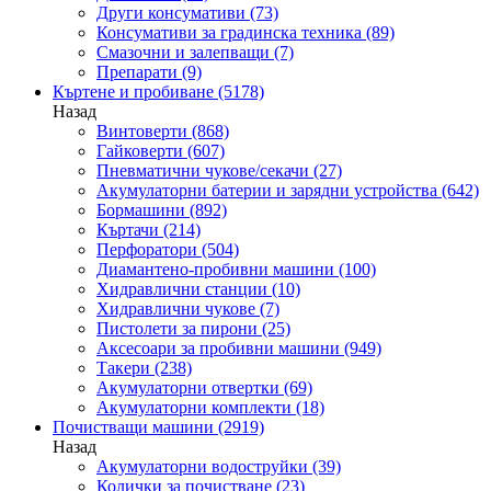
Други консумативи
(73)
Консумативи за градинска техника
(89)
Смазочни и залепващи
(7)
Препарати
(9)
Къртене и пробиване
(5178)
Назад
Винтоверти
(868)
Гайковерти
(607)
Пневматични чукове/секачи
(27)
Акумулаторни батерии и зарядни устройства
(642)
Бормашини
(892)
Къртачи
(214)
Перфоратори
(504)
Диамантено-пробивни машини
(100)
Хидравлични станции
(10)
Хидравлични чукове
(7)
Пистолети за пирони
(25)
Аксесоари за пробивни машини
(949)
Такери
(238)
Акумулаторни отвертки
(69)
Акумулаторни комплекти
(18)
Почистващи машини
(2919)
Назад
Акумулаторни водоструйки
(39)
Колички за почистване
(23)