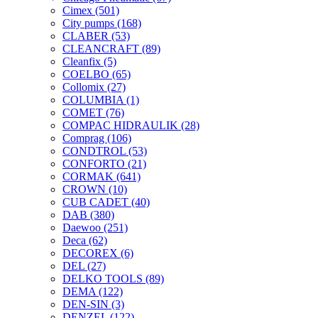
Cimex
(501)
City pumps
(168)
CLABER
(53)
CLEANCRAFT
(89)
Cleanfix
(5)
COELBO
(65)
Collomix
(27)
COLUMBIA
(1)
COMET
(76)
COMPAC HIDRAULIK
(28)
Comprag
(106)
CONDTROL
(53)
CONFORTO
(21)
CORMAK
(641)
CROWN
(10)
CUB CADET
(40)
DAB
(380)
Daewoo
(251)
Deca
(62)
DECOREX
(6)
DEL
(27)
DELKO TOOLS
(89)
DEMA
(122)
DEN-SIN
(3)
DENZEL
(122)