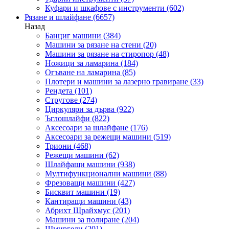
Куфари и шкафове с инструменти
(602)
Рязане и шлайфане
(6657)
Назад
Банциг машини
(384)
Машини за рязане на стени
(20)
Машини за рязане на стиропор
(48)
Ножици за ламарина
(184)
Огъване на ламарина
(85)
Плотери и машини за лазерно гравиране
(33)
Рендета
(101)
Стругове
(274)
Циркуляри за дърва
(922)
Ъглошлайфи
(822)
Аксесоари за шлайфане
(176)
Аксесоари за режещи машини
(519)
Триони
(468)
Режещи машини
(62)
Шлайфащи машини
(938)
Мултифункционални машини
(88)
Фрезоващи машини
(427)
Бисквит машини
(19)
Кантиращи машини
(43)
Абрихт Щрайхмус
(201)
Машини за полиране
(204)
Шмиргели
(201)