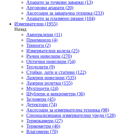
Апарати за точкови заварки
(13)
Аргонови апарати
(20)
Аксесоари за заваръчна техника
(233)
Апарати за плазмено рязане
(104)
Измервателни
(1955)
Назад
Амперклещи
(11)
Приемници
(4)
Триноги
(2)
Измервателни колела
(25)
Ръчни нивелири
(270)
Оптични нивелири
(54)
Теодолити
(9)
Стойки, лати и стативи
(122)
Лазерни нивелири
(535)
Лазерни ролетки
(155)
Мултицети
(24)
Шублери и микрометри
(36)
Ъгломери
(45)
Детектори
(74)
Аксесоари за измервателна техника
(98)
Специализирани измервателни уреди
(128)
Термокамери
(27)
Термометри
(46)
Влагомери
(70)