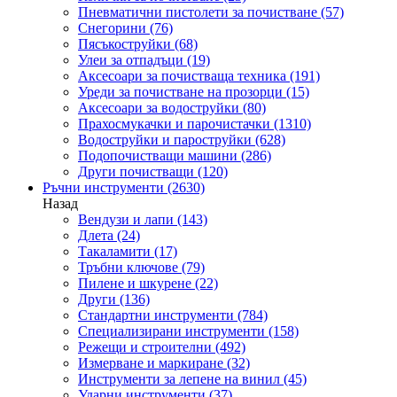
Пневматични пистолети за почистване
(57)
Снегорини
(76)
Пясъкоструйки
(68)
Улеи за отпадъци
(19)
Аксесоари за почистваща техника
(191)
Уреди за почистване на прозорци
(15)
Аксесоари за водоструйки
(80)
Прахосмукачки и парочистачки
(1310)
Водоструйки и пароструйки
(628)
Подопочистващи машини
(286)
Други почистващи
(120)
Ръчни инструменти
(2630)
Назад
Вендузи и лапи
(143)
Длета
(24)
Такаламити
(17)
Тръбни ключове
(79)
Пилене и шкурене
(22)
Други
(136)
Стандартни инструменти
(784)
Специализирани инструменти
(158)
Режещи и строителни
(492)
Измерване и маркиране
(32)
Инструменти за лепене на винил
(45)
Ударни инструменти
(37)