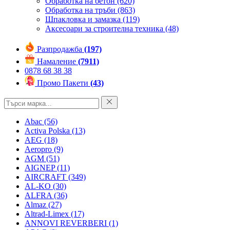
Обработка на бетон
(620)
Обработка на тръби
(863)
Шпакловка и замазка
(119)
Аксесоари за строителна техника
(48)
Разпродажба
(197)
Намаление
(7911)
0878 68 38 38
Промо Пакети
(43)
Abac
(56)
Activa Polska
(13)
AEG
(18)
Aeropro
(9)
AGM
(51)
AIGNEP
(11)
AIRCRAFT
(349)
AL-KO
(30)
ALFRA
(36)
Almaz
(27)
Altrad-Limex
(17)
ANNOVI REVERBERI
(1)