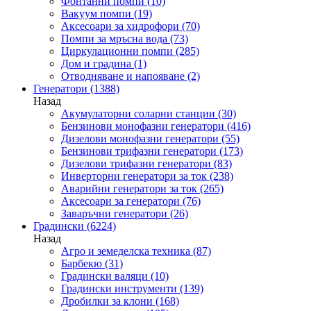
Фонтанни помпи
(10)
Вакуум помпи
(19)
Аксесоари за хидрофори
(70)
Помпи за мръсна вода
(73)
Циркулационни помпи
(285)
Дом и градина
(1)
Отводняване и напояване
(2)
Генератори
(1388)
Назад
Акумулаторни соларни станции
(30)
Бензинови монофазни генератори
(416)
Дизелови монофазни генератори
(55)
Бензинови трифазни генератори
(173)
Дизелови трифазни генератори
(83)
Инверторни генератори за ток
(238)
Аварийни генератори за ток
(265)
Аксесоари за генератори
(76)
Заваръчни генератори
(26)
Градински
(6224)
Назад
Агро и земеделска техника
(87)
Барбекю
(31)
Градински валяци
(10)
Градински инструменти
(139)
Дробилки за клони
(168)