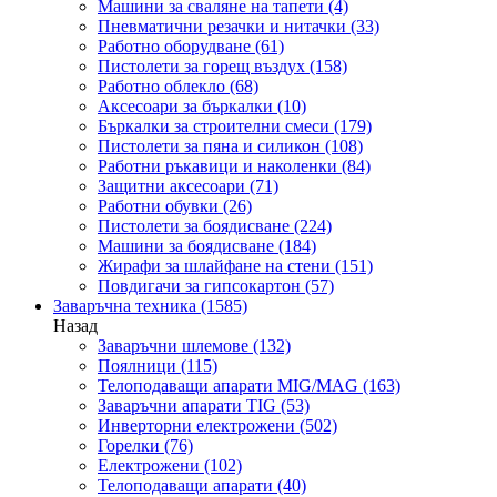
Машини за сваляне на тапети
(4)
Пневматични резачки и нитачки
(33)
Работно оборудване
(61)
Пистолети за горещ въздух
(158)
Работно облекло
(68)
Аксесоари за бъркалки
(10)
Бъркалки за строителни смеси
(179)
Пистолети за пяна и силикон
(108)
Работни ръкавици и наколенки
(84)
Защитни аксесоари
(71)
Работни обувки
(26)
Пистолети за боядисване
(224)
Машини за боядисване
(184)
Жирафи за шлайфане на стени
(151)
Повдигачи за гипсокартон
(57)
Заваръчна техника
(1585)
Назад
Заваръчни шлемове
(132)
Поялници
(115)
Телоподаващи апарати MIG/MAG
(163)
Заваръчни апарати TIG
(53)
Инверторни електрожени
(502)
Горелки
(76)
Електрожени
(102)
Телоподаващи апарати
(40)