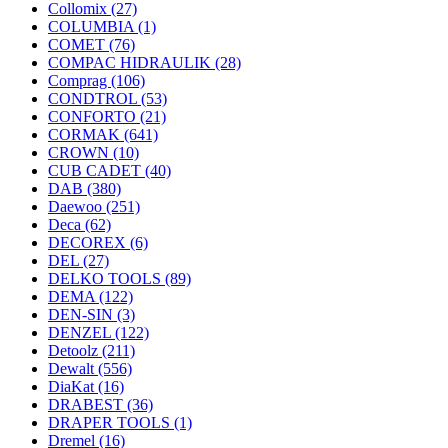
Collomix
(27)
COLUMBIA
(1)
COMET
(76)
COMPAC HIDRAULIK
(28)
Comprag
(106)
CONDTROL
(53)
CONFORTO
(21)
CORMAK
(641)
CROWN
(10)
CUB CADET
(40)
DAB
(380)
Daewoo
(251)
Deca
(62)
DECOREX
(6)
DEL
(27)
DELKO TOOLS
(89)
DEMA
(122)
DEN-SIN
(3)
DENZEL
(122)
Detoolz
(211)
Dewalt
(556)
DiaKat
(16)
DRABEST
(36)
DRAPER TOOLS
(1)
Dremel
(16)