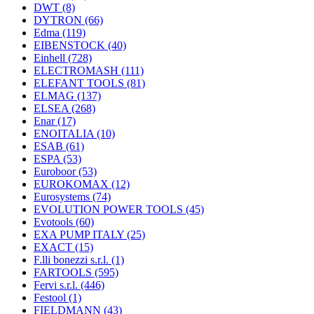
DWT
(8)
DYTRON
(66)
Edma
(119)
EIBENSTOCK
(40)
Einhell
(728)
ELECTROMASH
(111)
ELEFANT TOOLS
(81)
ELMAG
(137)
ELSEA
(268)
Enar
(17)
ENOITALIA
(10)
ESAB
(61)
ESPA
(53)
Euroboor
(53)
EUROKOMAX
(12)
Eurosystems
(74)
EVOLUTION POWER TOOLS
(45)
Evotools
(60)
EXA PUMP ITALY
(25)
EXACT
(15)
F.lli bonezzi s.r.l.
(1)
FARTOOLS
(595)
Fervi s.r.l.
(446)
Festool
(1)
FIELDMANN
(43)