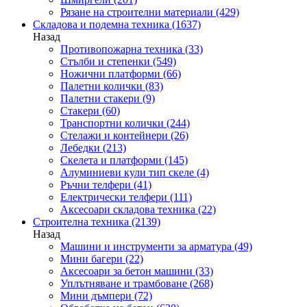
Рязане на строителни материали
(429)
Складова и подемна техника
(1637)
Назад
Противопожарна техника
(33)
Стълби и степенки
(549)
Ножични платформи
(66)
Палетни колички
(83)
Палетни стакери
(9)
Стакери
(60)
Транспортни колички
(244)
Стелажи и контейнери
(26)
Лебедки
(213)
Скелета и платформи
(145)
Алуминиеви кули тип скеле
(4)
Ръчни телфери
(41)
Електрически телфери
(111)
Аксесоари складова техника
(22)
Строителна техника
(2139)
Назад
Машини и инструменти за арматура
(49)
Мини багери
(22)
Аксесоари за бетон машини
(33)
Уплътняване и трамбоване
(268)
Мини дъмпери
(72)