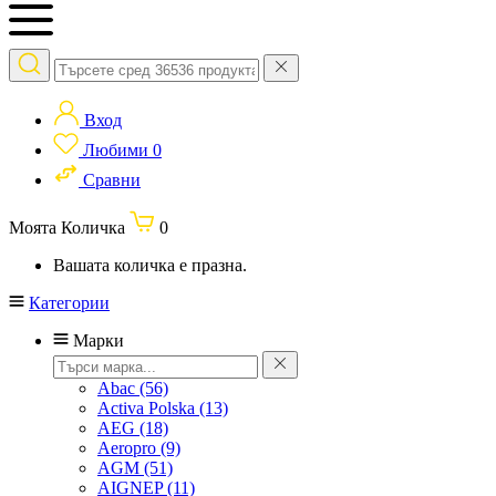
Вход
Любими
0
Сравни
Моята Количка
0
Вашата количка е празна.
Категории
Марки
Abac
(56)
Activa Polska
(13)
AEG
(18)
Aeropro
(9)
AGM
(51)
AIGNEP
(11)