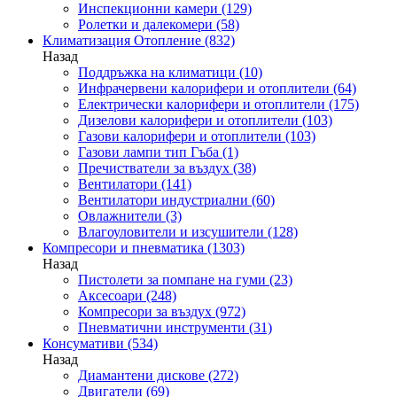
Инспекционни камери
(129)
Ролетки и далекомери
(58)
Климатизация Отопление
(832)
Назад
Поддръжка на климатици
(10)
Инфрачервени калорифери и отоплители
(64)
Електрически калорифери и отоплители
(175)
Дизелови калорифери и отоплители
(103)
Газови калорифери и отоплители
(103)
Газови лампи тип Гъба
(1)
Пречистватели за въздух
(38)
Вентилатори
(141)
Вентилатори индустриални
(60)
Овлажнители
(3)
Влагоуловители и изсушители
(128)
Компресори и пневматика
(1303)
Назад
Пистолети за помпане на гуми
(23)
Аксесоари
(248)
Компресори за въздух
(972)
Пневматични инструменти
(31)
Консумативи
(534)
Назад
Диамантени дискове
(272)
Двигатели
(69)