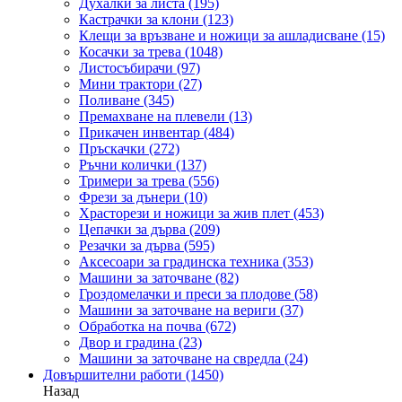
Духалки за листа
(195)
Кастрачки за клони
(123)
Клещи за връзване и ножици за ашладисване
(15)
Косачки за трева
(1048)
Листосъбирачи
(97)
Мини трактори
(27)
Поливане
(345)
Премахване на плевели
(13)
Прикачен инвентар
(484)
Пръскачки
(272)
Ръчни колички
(137)
Тримери за трева
(556)
Фрези за дънери
(10)
Храсторези и ножици за жив плет
(453)
Цепачки за дърва
(209)
Резачки за дърва
(595)
Аксесоари за градинска техника
(353)
Машини за заточване
(82)
Гроздомелачки и преси за плодове
(58)
Машини за заточване на вериги
(37)
Обработка на почва
(672)
Двор и градина
(23)
Машини за заточване на свредла
(24)
Довършителни работи
(1450)
Назад