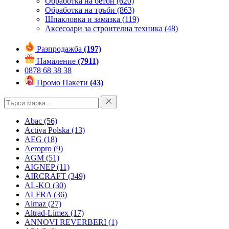
Обработка на бетон
(620)
Обработка на тръби
(863)
Шпакловка и замазка
(119)
Аксесоари за строителна техника
(48)
Разпродажба
(197)
Намаление
(7911)
0878 68 38 38
Промо Пакети
(43)
Abac
(56)
Activa Polska
(13)
AEG
(18)
Aeropro
(9)
AGM
(51)
AIGNEP
(11)
AIRCRAFT
(349)
AL-KO
(30)
ALFRA
(36)
Almaz
(27)
Altrad-Limex
(17)
ANNOVI REVERBERI
(1)