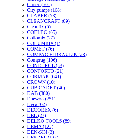
Cimex
(501)
City pumps
(168)
CLABER
(53)
CLEANCRAFT
(89)
Cleanfix
(5)
COELBO
(65)
Collomix
(27)
COLUMBIA
(1)
COMET
(76)
COMPAC HIDRAULIK
(28)
Comprag
(106)
CONDTROL
(53)
CONFORTO
(21)
CORMAK
(641)
CROWN
(10)
CUB CADET
(40)
DAB
(380)
Daewoo
(251)
Deca
(62)
DECOREX
(6)
DEL
(27)
DELKO TOOLS
(89)
DEMA
(122)
DEN-SIN
(3)
DENZEL
(122)