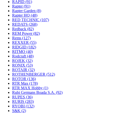
RAPID
(91)
Rapter
(91)
Rapter Garden
(8)
Rapter HQ
(48)
RED TECHNIC
(107)
REDATS
(268)
Redback
(82)
REM Power
(82)
Rems
(127)
REXXER
(55)
RIDGID
(182)
RITMO
(40)
Rodcraft
(48)
ROJEK
(32)
RONIX
(53)
ROTAIR
(32)
ROTHENBERGER
(512)
ROTOR
(136)
RTR Max
(178)
RTR MAX Hobby
(1)
Rubi Germans Boada S.A.
(92)
RUPES
(36)
RURIS
(283)
RYOBI
(132)
S&K
(2)