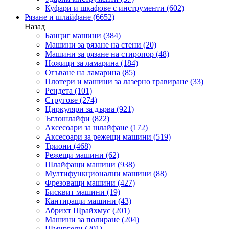
Куфари и шкафове с инструменти
(602)
Рязане и шлайфане
(6652)
Назад
Банциг машини
(384)
Машини за рязане на стени
(20)
Машини за рязане на стиропор
(48)
Ножици за ламарина
(184)
Огъване на ламарина
(85)
Плотери и машини за лазерно гравиране
(33)
Рендета
(101)
Стругове
(274)
Циркуляри за дърва
(921)
Ъглошлайфи
(822)
Аксесоари за шлайфане
(172)
Аксесоари за режещи машини
(519)
Триони
(468)
Режещи машини
(62)
Шлайфащи машини
(938)
Мултифункционални машини
(88)
Фрезоващи машини
(427)
Бисквит машини
(19)
Кантиращи машини
(43)
Абрихт Щрайхмус
(201)
Машини за полиране
(204)
Шмиргели
(201)