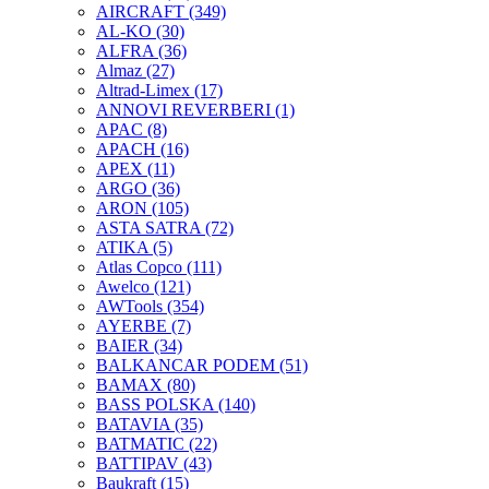
AIRCRAFT
(349)
AL-KO
(30)
ALFRA
(36)
Almaz
(27)
Altrad-Limex
(17)
ANNOVI REVERBERI
(1)
APAC
(8)
APACH
(16)
APEX
(11)
ARGO
(36)
ARON
(105)
ASTA SATRA
(72)
ATIKA
(5)
Atlas Copco
(111)
Awelco
(121)
AWTools
(354)
AYERBE
(7)
BAIER
(34)
BALKANCAR PODEM
(51)
BAMAX
(80)
BASS POLSKA
(140)
BATAVIA
(35)
BATMATIC
(22)
BATTIPAV
(43)
Baukraft
(15)