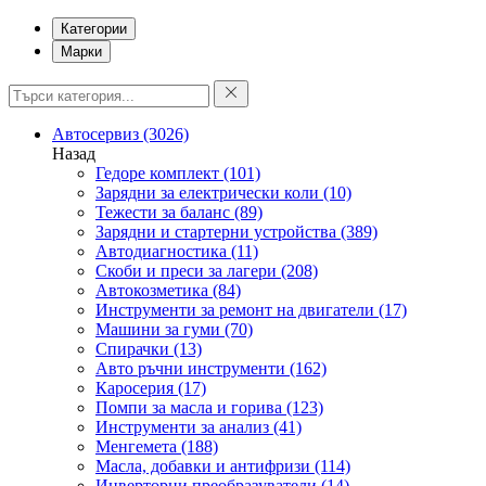
Категории
Марки
Автосервиз
(3026)
Назад
Гедоре комплект
(101)
Зарядни за електрически коли
(10)
Тежести за баланс
(89)
Зарядни и стартерни устройства
(389)
Автодиагностика
(11)
Скоби и преси за лагери
(208)
Автокозметика
(84)
Инструменти за ремонт на двигатели
(17)
Машини за гуми
(70)
Спирачки
(13)
Авто ръчни инструменти
(162)
Каросерия
(17)
Помпи за масла и горива
(123)
Инструменти за анализ
(41)
Менгемета
(188)
Масла, добавки и антифризи
(114)
Инверторни преобразуватели
(14)