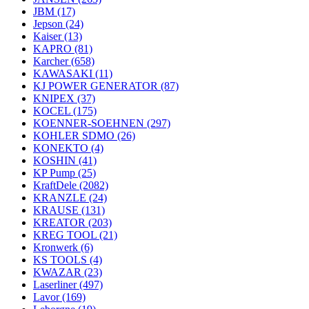
JBM
(17)
Jepson
(24)
Kaiser
(13)
KAPRO
(81)
Karcher
(658)
KAWASAKI
(11)
KJ POWER GENERATOR
(87)
KNIPEX
(37)
KOCEL
(175)
KOENNER-SOEHNEN
(297)
KOHLER SDMO
(26)
KONEKTO
(4)
KOSHIN
(41)
KP Pump
(25)
KraftDele
(2082)
KRANZLE
(24)
KRAUSE
(131)
KREATOR
(203)
KREG TOOL
(21)
Kronwerk
(6)
KS TOOLS
(4)
KWAZAR
(23)
Laserliner
(497)
Lavor
(169)