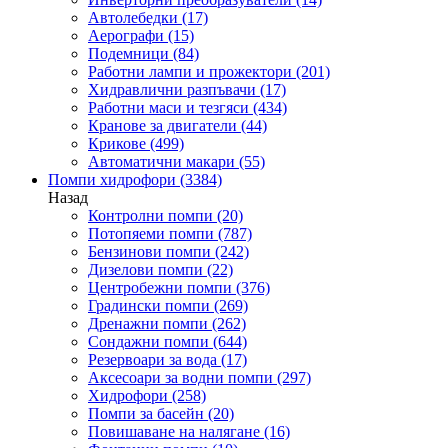
Автолебедки
(17)
Аерографи
(15)
Подемници
(84)
Работни лампи и прожектори
(201)
Хидравлични разпъвачи
(17)
Работни маси и тезгяси
(434)
Кранове за двигатели
(44)
Крикове
(499)
Автоматични макари
(55)
Помпи хидрофори
(3384)
Назад
Контролни помпи
(20)
Потопяеми помпи
(787)
Бензинови помпи
(242)
Дизелови помпи
(22)
Центробежни помпи
(376)
Градински помпи
(269)
Дренажни помпи
(262)
Сондажни помпи
(644)
Резервоари за вода
(17)
Аксесоари за водни помпи
(297)
Хидрофори
(258)
Помпи за басейн
(20)
Повишаване на налягане
(16)