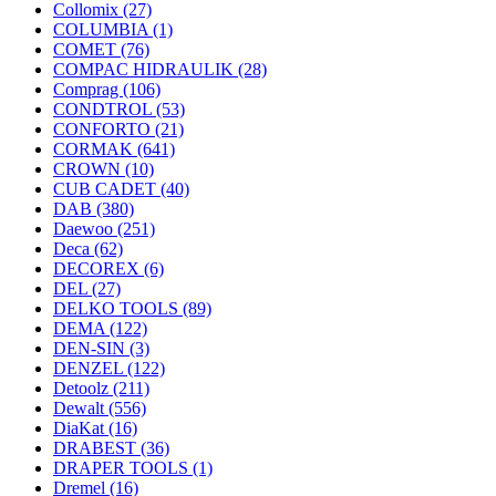
Collomix
(27)
COLUMBIA
(1)
COMET
(76)
COMPAC HIDRAULIK
(28)
Comprag
(106)
CONDTROL
(53)
CONFORTO
(21)
CORMAK
(641)
CROWN
(10)
CUB CADET
(40)
DAB
(380)
Daewoo
(251)
Deca
(62)
DECOREX
(6)
DEL
(27)
DELKO TOOLS
(89)
DEMA
(122)
DEN-SIN
(3)
DENZEL
(122)
Detoolz
(211)
Dewalt
(556)
DiaKat
(16)
DRABEST
(36)
DRAPER TOOLS
(1)
Dremel
(16)