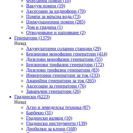
Фонтанни помпи
(10)
Вакуум помпи
(19)
Аксесоари за хидрофори
(70)
Помпи за мръсна вода
(73)
Циркулационни помпи
(285)
Дом и градина
(1)
Отводняване и напояване
(2)
Генератори
(1379)
Назад
Акумулаторни соларни станции
(29)
Бензинови монофазни генератори
(414)
Дизелови монофазни генератори
(55)
Бензинови трифазни генератори
(172)
Дизелови трифазни генератори
(83)
Инверторни генератори за ток
(233)
Аварийни генератори за ток
(265)
Аксесоари за генератори
(76)
Заваръчни генератори
(26)
Градински
(6223)
Назад
Агро и земеделска техника
(87)
Барбекю
(31)
Градински валяци
(10)
Градински инструменти
(139)
Дробилки за клони
(168)