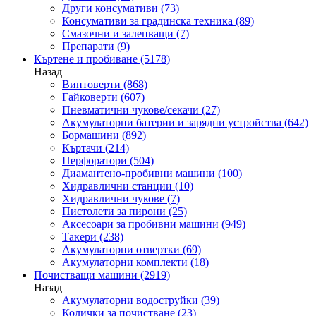
Други консумативи
(73)
Консумативи за градинска техника
(89)
Смазочни и залепващи
(7)
Препарати
(9)
Къртене и пробиване
(5178)
Назад
Винтоверти
(868)
Гайковерти
(607)
Пневматични чукове/секачи
(27)
Акумулаторни батерии и зарядни устройства
(642)
Бормашини
(892)
Къртачи
(214)
Перфоратори
(504)
Диамантено-пробивни машини
(100)
Хидравлични станции
(10)
Хидравлични чукове
(7)
Пистолети за пирони
(25)
Аксесоари за пробивни машини
(949)
Такери
(238)
Акумулаторни отвертки
(69)
Акумулаторни комплекти
(18)
Почистващи машини
(2919)
Назад
Акумулаторни водоструйки
(39)
Колички за почистване
(23)