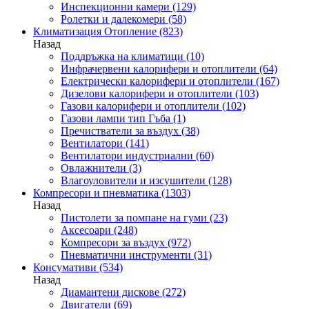
Инспекционни камери
(129)
Ролетки и далекомери
(58)
Климатизация Отопление
(823)
Назад
Поддръжка на климатици
(10)
Инфрачервени калорифери и отоплители
(64)
Електрически калорифери и отоплители
(167)
Дизелови калорифери и отоплители
(103)
Газови калорифери и отоплители
(102)
Газови лампи тип Гъба
(1)
Пречистватели за въздух
(38)
Вентилатори
(141)
Вентилатори индустриални
(60)
Овлажнители
(3)
Влагоуловители и изсушители
(128)
Компресори и пневматика
(1303)
Назад
Пистолети за помпане на гуми
(23)
Аксесоари
(248)
Компресори за въздух
(972)
Пневматични инструменти
(31)
Консумативи
(534)
Назад
Диамантени дискове
(272)
Двигатели
(69)