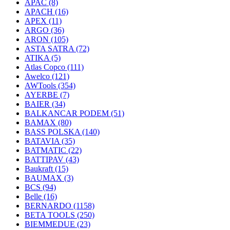
APAC
(8)
APACH
(16)
APEX
(11)
ARGO
(36)
ARON
(105)
ASTA SATRA
(72)
ATIKA
(5)
Atlas Copco
(111)
Awelco
(121)
AWTools
(354)
AYERBE
(7)
BAIER
(34)
BALKANCAR PODEM
(51)
BAMAX
(80)
BASS POLSKA
(140)
BATAVIA
(35)
BATMATIC
(22)
BATTIPAV
(43)
Baukraft
(15)
BAUMAX
(3)
BCS
(94)
Belle
(16)
BERNARDO
(1158)
BETA TOOLS
(250)
BIEMMEDUE
(23)