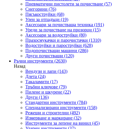
Пневматични пистолети за почистване
(57)
Снегорини
(76)
Пясъкоструйки
(68)
Улеи за отпадъци
(19)
Аксесоари за почистваща техника
(191)
Уреди за почистване на прозорци
(15)
Аксесоари за водоструйки
(80)
Прахосмукачки и парочистачки
(1310)
Водоструйки и пароструйки
(628)
Подопочистващи машини
(286)
Други почистващи
(120)
Ръчни инструменти
(2630)
Назад
Вендузи и лапи
(143)
Длета
(24)
Такаламити
(17)
Тръбни ключове
(79)
Пилене и шкурене
(22)
Други
(136)
Стандартни инструменти
(784)
Специализирани инструменти
(158)
Режещи и строителни
(492)
Измерване и маркиране
(32)
Инструменти за лепене на винил
(45)
Ударни инструменти
(37)