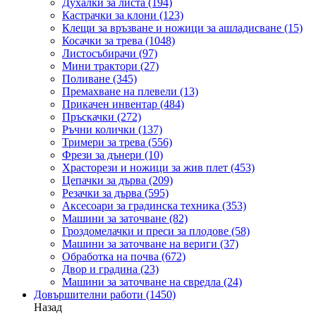
Духалки за листа
(194)
Кастрачки за клони
(123)
Клещи за връзване и ножици за ашладисване
(15)
Косачки за трева
(1048)
Листосъбирачи
(97)
Мини трактори
(27)
Поливане
(345)
Премахване на плевели
(13)
Прикачен инвентар
(484)
Пръскачки
(272)
Ръчни колички
(137)
Тримери за трева
(556)
Фрези за дънери
(10)
Храсторези и ножици за жив плет
(453)
Цепачки за дърва
(209)
Резачки за дърва
(595)
Аксесоари за градинска техника
(353)
Машини за заточване
(82)
Гроздомелачки и преси за плодове
(58)
Машини за заточване на вериги
(37)
Обработка на почва
(672)
Двор и градина
(23)
Машини за заточване на свредла
(24)
Довършителни работи
(1450)
Назад