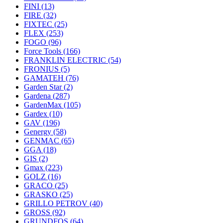
FINI
(13)
FIRE
(32)
FIXTEC
(25)
FLEX
(253)
FOGO
(96)
Force Tools
(166)
FRANKLIN ELECTRIC
(54)
FRONIUS
(5)
GAMATEH
(76)
Garden Star
(2)
Gardena
(287)
GardenMax
(105)
Gardex
(10)
GAV
(196)
Genergy
(58)
GENMAC
(65)
GGA
(18)
GIS
(2)
Gmax
(223)
GOLZ
(16)
GRACO
(25)
GRASKO
(25)
GRILLO PETROV
(40)
GROSS
(92)
GRUNDFOS
(64)