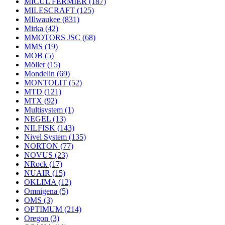
MICUL FERMIER
(187)
MILESCRAFT
(125)
MIlwaukee
(831)
Mirka
(42)
MMOTORS JSC
(68)
MMS
(19)
MOB
(5)
Möller
(15)
Mondelin
(69)
MONTOLIT
(52)
MTD
(121)
MTX
(92)
Multisystem
(1)
NEGEL
(13)
NILFISK
(143)
Nivel System
(135)
NORTON
(77)
NOVUS
(23)
NRock
(17)
NUAIR
(15)
OKLIMA
(12)
Omnigena
(5)
OMS
(3)
OPTIMUM
(214)
Oregon
(3)