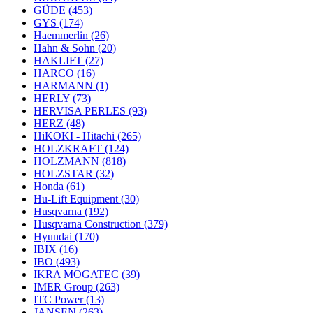
GÜDE
(453)
GYS
(174)
Haemmerlin
(26)
Hahn & Sohn
(20)
HAKLIFT
(27)
HARCO
(16)
HARMANN
(1)
HERLY
(73)
HERVISA PERLES
(93)
HERZ
(48)
HiKOKI - Hitachi
(265)
HOLZKRAFT
(124)
HOLZMANN
(818)
HOLZSTAR
(32)
Honda
(61)
Hu-Lift Equipment
(30)
Husqvarna
(192)
Husqvarna Construction
(379)
Hyundai
(170)
IBIX
(16)
IBO
(493)
IKRA MOGATEC
(39)
IMER Group
(263)
ITC Power
(13)
JANSEN
(263)