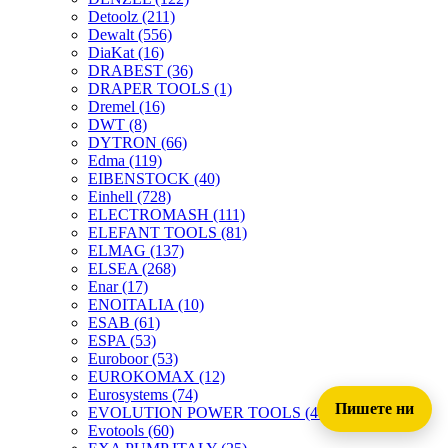
Detoolz
(211)
Dewalt
(556)
DiaKat
(16)
DRABEST
(36)
DRAPER TOOLS
(1)
Dremel
(16)
DWT
(8)
DYTRON
(66)
Edma
(119)
EIBENSTOCK
(40)
Einhell
(728)
ELECTROMASH
(111)
ELEFANT TOOLS
(81)
ELMAG
(137)
ELSEA
(268)
Enar
(17)
ENOITALIA
(10)
ESAB
(61)
ESPA
(53)
Euroboor
(53)
EUROKOMAX
(12)
Eurosystems
(74)
Пишете ни
EVOLUTION POWER TOOLS
(45)
Evotools
(60)