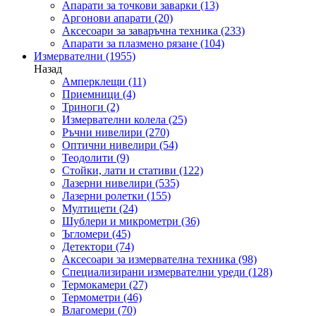
Апарати за точкови заварки
(13)
Аргонови апарати
(20)
Аксесоари за заваръчна техника
(233)
Апарати за плазмено рязане
(104)
Измервателни
(1955)
Назад
Амперклещи
(11)
Приемници
(4)
Триноги
(2)
Измервателни колела
(25)
Ръчни нивелири
(270)
Оптични нивелири
(54)
Теодолити
(9)
Стойки, лати и стативи
(122)
Лазерни нивелири
(535)
Лазерни ролетки
(155)
Мултицети
(24)
Шублери и микрометри
(36)
Ъгломери
(45)
Детектори
(74)
Аксесоари за измервателна техника
(98)
Специализирани измервателни уреди
(128)
Термокамери
(27)
Термометри
(46)
Влагомери
(70)