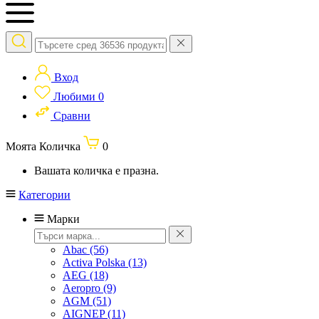
Вход
Любими
0
Сравни
Моята Количка
0
Вашата количка е празна.
Категории
Марки
Abac
(56)
Activa Polska
(13)
AEG
(18)
Aeropro
(9)
AGM
(51)
AIGNEP
(11)