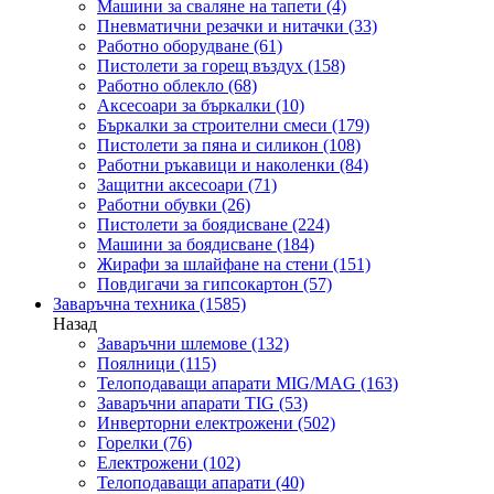
Машини за сваляне на тапети
(4)
Пневматични резачки и нитачки
(33)
Работно оборудване
(61)
Пистолети за горещ въздух
(158)
Работно облекло
(68)
Аксесоари за бъркалки
(10)
Бъркалки за строителни смеси
(179)
Пистолети за пяна и силикон
(108)
Работни ръкавици и наколенки
(84)
Защитни аксесоари
(71)
Работни обувки
(26)
Пистолети за боядисване
(224)
Машини за боядисване
(184)
Жирафи за шлайфане на стени
(151)
Повдигачи за гипсокартон
(57)
Заваръчна техника
(1585)
Назад
Заваръчни шлемове
(132)
Поялници
(115)
Телоподаващи апарати MIG/MAG
(163)
Заваръчни апарати TIG
(53)
Инверторни електрожени
(502)
Горелки
(76)
Електрожени
(102)
Телоподаващи апарати
(40)