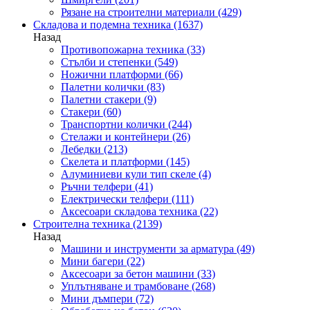
Рязане на строителни материали
(429)
Складова и подемна техника
(1637)
Назад
Противопожарна техника
(33)
Стълби и степенки
(549)
Ножични платформи
(66)
Палетни колички
(83)
Палетни стакери
(9)
Стакери
(60)
Транспортни колички
(244)
Стелажи и контейнери
(26)
Лебедки
(213)
Скелета и платформи
(145)
Алуминиеви кули тип скеле
(4)
Ръчни телфери
(41)
Електрически телфери
(111)
Аксесоари складова техника
(22)
Строителна техника
(2139)
Назад
Машини и инструменти за арматура
(49)
Мини багери
(22)
Аксесоари за бетон машини
(33)
Уплътняване и трамбоване
(268)
Мини дъмпери
(72)