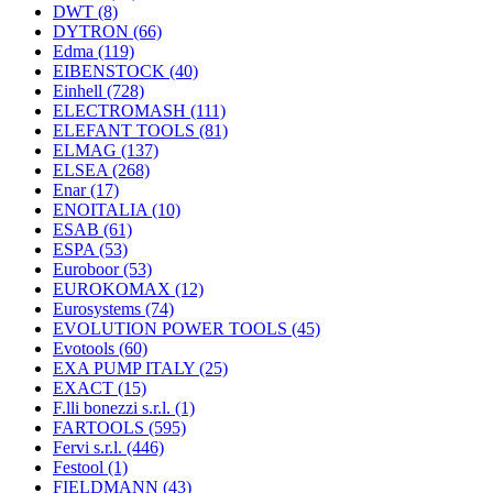
DWT
(8)
DYTRON
(66)
Edma
(119)
EIBENSTOCK
(40)
Einhell
(728)
ELECTROMASH
(111)
ELEFANT TOOLS
(81)
ELMAG
(137)
ELSEA
(268)
Enar
(17)
ENOITALIA
(10)
ESAB
(61)
ESPA
(53)
Euroboor
(53)
EUROKOMAX
(12)
Eurosystems
(74)
EVOLUTION POWER TOOLS
(45)
Evotools
(60)
EXA PUMP ITALY
(25)
EXACT
(15)
F.lli bonezzi s.r.l.
(1)
FARTOOLS
(595)
Fervi s.r.l.
(446)
Festool
(1)
FIELDMANN
(43)