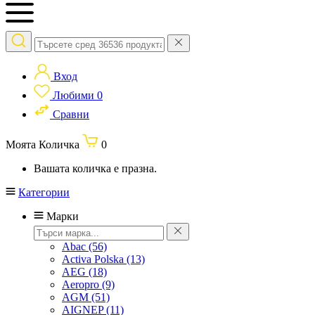
Вход
Любими
0
Сравни
Моята Количка
0
Вашата количка е празна.
Категории
Марки
Abac
(56)
Activa Polska
(13)
AEG
(18)
Aeropro
(9)
AGM
(51)
AIGNEP
(11)