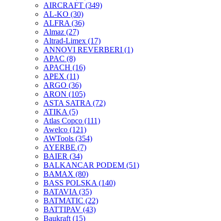
AIRCRAFT
(349)
AL-KO
(30)
ALFRA
(36)
Almaz
(27)
Altrad-Limex
(17)
ANNOVI REVERBERI
(1)
APAC
(8)
APACH
(16)
APEX
(11)
ARGO
(36)
ARON
(105)
ASTA SATRA
(72)
ATIKA
(5)
Atlas Copco
(111)
Awelco
(121)
AWTools
(354)
AYERBE
(7)
BAIER
(34)
BALKANCAR PODEM
(51)
BAMAX
(80)
BASS POLSKA
(140)
BATAVIA
(35)
BATMATIC
(22)
BATTIPAV
(43)
Baukraft
(15)