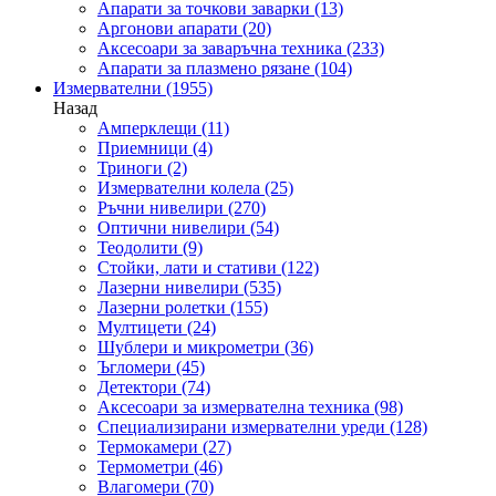
Апарати за точкови заварки
(13)
Аргонови апарати
(20)
Аксесоари за заваръчна техника
(233)
Апарати за плазмено рязане
(104)
Измервателни
(1955)
Назад
Амперклещи
(11)
Приемници
(4)
Триноги
(2)
Измервателни колела
(25)
Ръчни нивелири
(270)
Оптични нивелири
(54)
Теодолити
(9)
Стойки, лати и стативи
(122)
Лазерни нивелири
(535)
Лазерни ролетки
(155)
Мултицети
(24)
Шублери и микрометри
(36)
Ъгломери
(45)
Детектори
(74)
Аксесоари за измервателна техника
(98)
Специализирани измервателни уреди
(128)
Термокамери
(27)
Термометри
(46)
Влагомери
(70)