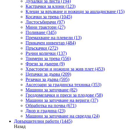
Духалки за листа
(194)
Кастрачки за клони
(123)
Клещи за връзване и ножици за ашладисване
(15)
Косачки за трева
(1045)
Листосъбирачи
(97)
Мини трактори
(27)
Поливане
(345)
Премахване на плевели
(13)
Прикачен инвентар
(484)
Пръскачки
(272)
Ръчни колички
(137)
Тримери за трева
(556)
Фрези за дънери
(9)
Храсторези и ножици за жив плет
(453)
Цепачки за дърва
(209)
Резачки за дърва
(595)
Аксесоари за градинска техника
(353)
Машини за заточване
(82)
Гроздомелачки и преси за плодове
(58)
Машини за заточване на вериги
(37)
Обработка на почва
(671)
Двор и градина
(23)
Машини за заточване на свредла
(24)
Довършителни работи
(1445)
Назад