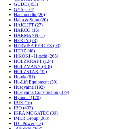
GÜDE
(453)
GYS
(174)
Haemmerlin
(26)
Hahn & Sohn
(20)
HAKLIFT
(27)
HARCO
(16)
HARMANN
(1)
HERLY
(73)
HERVISA PERLES
(93)
HERZ
(48)
HiKOKI - Hitachi
(265)
HOLZKRAFT
(124)
HOLZMANN
(818)
HOLZSTAR
(32)
Honda
(61)
Hu-Lift Equipment
(30)
Husqvarna
(192)
Husqvarna Construction
(379)
Hyundai
(170)
IBIX
(16)
IBO
(493)
IKRA MOGATEC
(39)
IMER Group
(263)
ITC Power
(13)
JANSEN
(263)