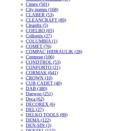
Cimex
(501)
City pumps
(168)
CLABER
(53)
CLEANCRAFT
(89)
Cleanfix
(5)
COELBO
(65)
Collomix
(27)
COLUMBIA
(1)
COMET
(76)
COMPAC HIDRAULIK
(28)
Comprag
(106)
CONDTROL
(53)
CONFORTO
(21)
CORMAK
(641)
CROWN
(10)
CUB CADET
(40)
DAB
(380)
Daewoo
(251)
Deca
(62)
DECOREX
(6)
DEL
(27)
DELKO TOOLS
(89)
DEMA
(122)
DEN-SIN
(3)
DENZEL
(122)