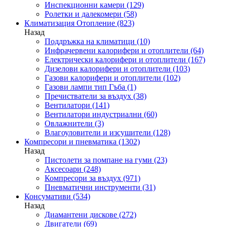
Инспекционни камери
(129)
Ролетки и далекомери
(58)
Климатизация Отопление
(823)
Назад
Поддръжка на климатици
(10)
Инфрачервени калорифери и отоплители
(64)
Електрически калорифери и отоплители
(167)
Дизелови калорифери и отоплители
(103)
Газови калорифери и отоплители
(102)
Газови лампи тип Гъба
(1)
Пречистватели за въздух
(38)
Вентилатори
(141)
Вентилатори индустриални
(60)
Овлажнители
(3)
Влагоуловители и изсушители
(128)
Компресори и пневматика
(1302)
Назад
Пистолети за помпане на гуми
(23)
Аксесоари
(248)
Компресори за въздух
(971)
Пневматични инструменти
(31)
Консумативи
(534)
Назад
Диамантени дискове
(272)
Двигатели
(69)