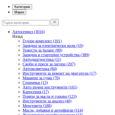
Категории
Марки
Автосервиз
(3016)
Назад
Гедоре комплект
(101)
Зарядни за електрически коли
(10)
Тежести за баланс
(89)
Зарядни и стартерни устройства
(389)
Автодиагностика
(11)
Скоби и преси за лагери
(207)
Автокозметика
(84)
Инструменти за ремонт на двигатели
(17)
Машини за гуми
(70)
Спирачки
(13)
Авто ръчни инструменти
(161)
Каросерия
(17)
Помпи за масла и горива
(123)
Инструменти за анализ
(40)
Менгемета
(188)
Масла, добавки и антифризи
(114)
Инверторни преобразуватели
(14)