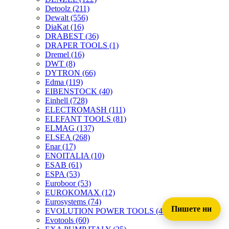
Detoolz
(211)
Dewalt
(556)
DiaKat
(16)
DRABEST
(36)
DRAPER TOOLS
(1)
Dremel
(16)
DWT
(8)
DYTRON
(66)
Edma
(119)
EIBENSTOCK
(40)
Einhell
(728)
ELECTROMASH
(111)
ELEFANT TOOLS
(81)
ELMAG
(137)
ELSEA
(268)
Enar
(17)
ENOITALIA
(10)
ESAB
(61)
ESPA
(53)
Euroboor
(53)
EUROKOMAX
(12)
Eurosystems
(74)
Пишете ни
EVOLUTION POWER TOOLS
(45)
Evotools
(60)