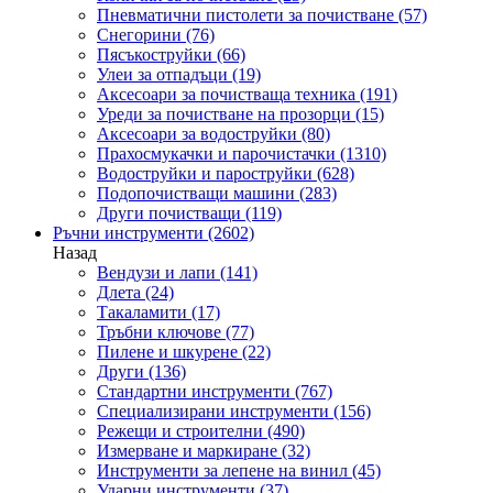
Пневматични пистолети за почистване
(57)
Снегорини
(76)
Пясъкоструйки
(66)
Улеи за отпадъци
(19)
Аксесоари за почистваща техника
(191)
Уреди за почистване на прозорци
(15)
Аксесоари за водоструйки
(80)
Прахосмукачки и парочистачки
(1310)
Водоструйки и пароструйки
(628)
Подопочистващи машини
(283)
Други почистващи
(119)
Ръчни инструменти
(2602)
Назад
Вендузи и лапи
(141)
Длета
(24)
Такаламити
(17)
Тръбни ключове
(77)
Пилене и шкурене
(22)
Други
(136)
Стандартни инструменти
(767)
Специализирани инструменти
(156)
Режещи и строителни
(490)
Измерване и маркиране
(32)
Инструменти за лепене на винил
(45)
Ударни инструменти
(37)