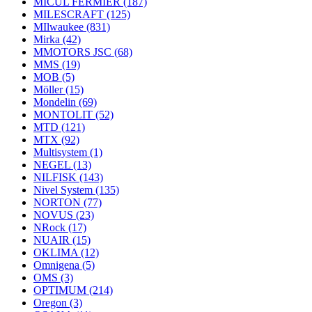
MICUL FERMIER
(187)
MILESCRAFT
(125)
MIlwaukee
(831)
Mirka
(42)
MMOTORS JSC
(68)
MMS
(19)
MOB
(5)
Möller
(15)
Mondelin
(69)
MONTOLIT
(52)
MTD
(121)
MTX
(92)
Multisystem
(1)
NEGEL
(13)
NILFISK
(143)
Nivel System
(135)
NORTON
(77)
NOVUS
(23)
NRock
(17)
NUAIR
(15)
OKLIMA
(12)
Omnigena
(5)
OMS
(3)
OPTIMUM
(214)
Oregon
(3)