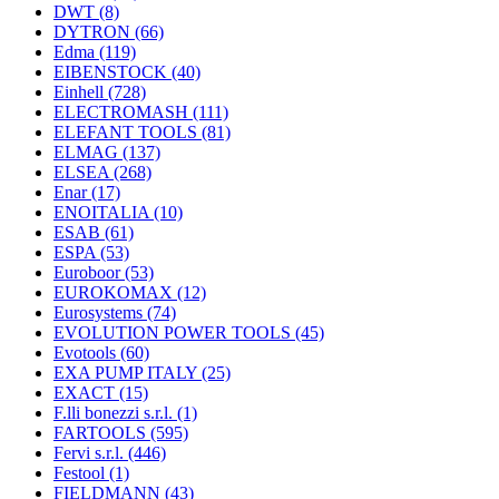
DWT
(8)
DYTRON
(66)
Edma
(119)
EIBENSTOCK
(40)
Einhell
(728)
ELECTROMASH
(111)
ELEFANT TOOLS
(81)
ELMAG
(137)
ELSEA
(268)
Enar
(17)
ENOITALIA
(10)
ESAB
(61)
ESPA
(53)
Euroboor
(53)
EUROKOMAX
(12)
Eurosystems
(74)
EVOLUTION POWER TOOLS
(45)
Evotools
(60)
EXA PUMP ITALY
(25)
EXACT
(15)
F.lli bonezzi s.r.l.
(1)
FARTOOLS
(595)
Fervi s.r.l.
(446)
Festool
(1)
FIELDMANN
(43)