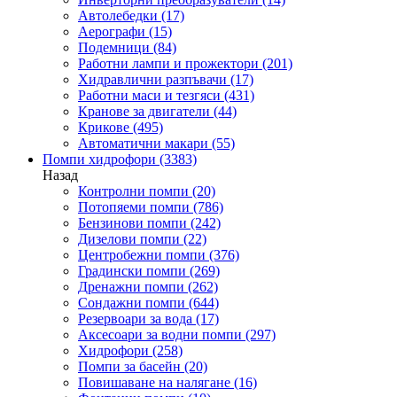
Автолебедки
(17)
Аерографи
(15)
Подемници
(84)
Работни лампи и прожектори
(201)
Хидравлични разпъвачи
(17)
Работни маси и тезгяси
(431)
Кранове за двигатели
(44)
Крикове
(495)
Автоматични макари
(55)
Помпи хидрофори
(3383)
Назад
Контролни помпи
(20)
Потопяеми помпи
(786)
Бензинови помпи
(242)
Дизелови помпи
(22)
Центробежни помпи
(376)
Градински помпи
(269)
Дренажни помпи
(262)
Сондажни помпи
(644)
Резервоари за вода
(17)
Аксесоари за водни помпи
(297)
Хидрофори
(258)
Помпи за басейн
(20)
Повишаване на налягане
(16)