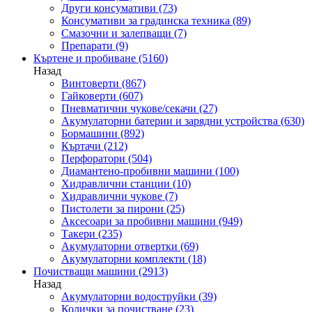
Други консумативи
(73)
Консумативи за градинска техника
(89)
Смазочни и залепващи
(7)
Препарати
(9)
Къртене и пробиване
(5160)
Назад
Винтоверти
(867)
Гайковерти
(607)
Пневматични чукове/секачи
(27)
Акумулаторни батерии и зарядни устройства
(630)
Бормашини
(892)
Къртачи
(212)
Перфоратори
(504)
Диамантено-пробивни машини
(100)
Хидравлични станции
(10)
Хидравлични чукове
(7)
Пистолети за пирони
(25)
Аксесоари за пробивни машини
(949)
Такери
(235)
Акумулаторни отвертки
(69)
Акумулаторни комплекти
(18)
Почистващи машини
(2913)
Назад
Акумулаторни водоструйки
(39)
Колички за почистване
(23)