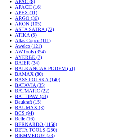
APAC
(8)
APACH
(16)
APEX
(11)
ARGO
(36)
ARON
(105)
ASTA SATRA
(72)
ATIKA
(5)
Atlas Copco
(111)
Awelco
(121)
AWTools
(354)
AYERBE
(7)
BAIER
(34)
BALKANCAR PODEM
(51)
BAMAX
(80)
BASS POLSKA
(140)
BATAVIA
(35)
BATMATIC
(22)
BATTIPAV
(43)
Baukraft
(15)
BAUMAX
(3)
BCS
(94)
Belle
(16)
BERNARDO
(1158)
BETA TOOLS
(250)
BIEMMEDUE
(23)