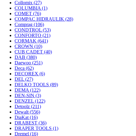
Collomix
(27)
COLUMBIA
(1)
COMET
(76)
COMPAC HIDRAULIK
(28)
Comprag
(106)
CONDTROL
(53)
CONFORTO
(21)
CORMAK
(641)
CROWN
(10)
CUB CADET
(40)
DAB
(380)
Daewoo
(251)
Deca
(62)
DECOREX
(6)
DEL
(27)
DELKO TOOLS
(89)
DEMA
(122)
DEN-SIN
(3)
DENZEL
(122)
Detoolz
(211)
Dewalt
(556)
DiaKat
(16)
DRABEST
(36)
DRAPER TOOLS
(1)
Dremel
(16)