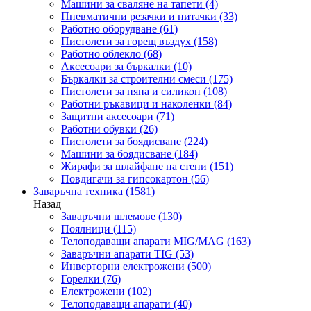
Машини за сваляне на тапети
(4)
Пневматични резачки и нитачки
(33)
Работно оборудване
(61)
Пистолети за горещ въздух
(158)
Работно облекло
(68)
Аксесоари за бъркалки
(10)
Бъркалки за строителни смеси
(175)
Пистолети за пяна и силикон
(108)
Работни ръкавици и наколенки
(84)
Защитни аксесоари
(71)
Работни обувки
(26)
Пистолети за боядисване
(224)
Машини за боядисване
(184)
Жирафи за шлайфане на стени
(151)
Повдигачи за гипсокартон
(56)
Заваръчна техника
(1581)
Назад
Заваръчни шлемове
(130)
Поялници
(115)
Телоподаващи апарати MIG/MAG
(163)
Заваръчни апарати TIG
(53)
Инверторни електрожени
(500)
Горелки
(76)
Електрожени
(102)
Телоподаващи апарати
(40)