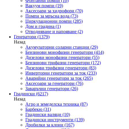
Фонтанни помпи
(10)
Вакуум помпи
(19)
Аксесоари за хидрофори
(70)
Помпи за мръсна вода
(73)
Циркулационни помпи
(285)
Дом и градина
(1)
Отводняване и напояване
(2)
Генератори
(1379)
Назад
Акумулаторни соларни станции
(29)
Бензинови монофазни генератори
(414)
Дизелови монофазни генератори
(55)
Бензинови трифазни генератори
(172)
Дизелови трифазни генератори
(83)
Инверторни генератори за ток
(233)
Аварийни генератори за ток
(265)
Аксесоари за генератори
(76)
Заваръчни генератори
(26)
Градински
(6217)
Назад
Агро и земеделска техника
(87)
Барбекю
(31)
Градински валяци
(10)
Градински инструменти
(139)
Дробилки за клони
(167)