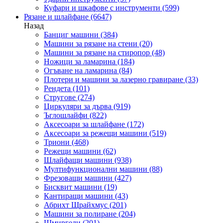
Куфари и шкафове с инструменти
(599)
Рязане и шлайфане
(6647)
Назад
Банциг машини
(384)
Машини за рязане на стени
(20)
Машини за рязане на стиропор
(48)
Ножици за ламарина
(184)
Огъване на ламарина
(84)
Плотери и машини за лазерно гравиране
(33)
Рендета
(101)
Стругове
(274)
Циркуляри за дърва
(919)
Ъглошлайфи
(822)
Аксесоари за шлайфане
(172)
Аксесоари за режещи машини
(519)
Триони
(468)
Режещи машини
(62)
Шлайфащи машини
(938)
Мултифункционални машини
(88)
Фрезоващи машини
(427)
Бисквит машини
(19)
Кантиращи машини
(43)
Абрихт Щрайхмус
(201)
Машини за полиране
(204)
Шмиргели
(201)