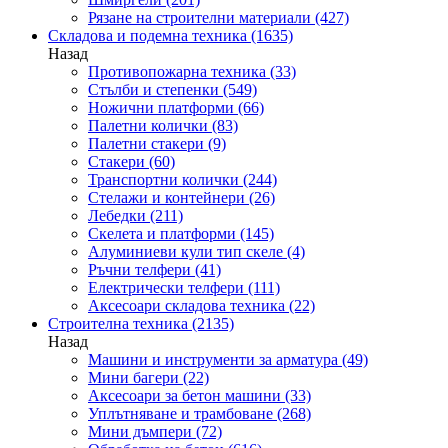
Рязане на строителни материали
(427)
Складова и подемна техника
(1635)
Назад
Противопожарна техника
(33)
Стълби и степенки
(549)
Ножични платформи
(66)
Палетни колички
(83)
Палетни стакери
(9)
Стакери
(60)
Транспортни колички
(244)
Стелажи и контейнери
(26)
Лебедки
(211)
Скелета и платформи
(145)
Алуминиеви кули тип скеле
(4)
Ръчни телфери
(41)
Електрически телфери
(111)
Аксесоари складова техника
(22)
Строителна техника
(2135)
Назад
Машини и инструменти за арматура
(49)
Мини багери
(22)
Аксесоари за бетон машини
(33)
Уплътняване и трамбоване
(268)
Мини дъмпери
(72)