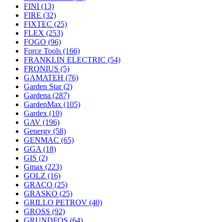
FINI
(13)
FIRE
(32)
FIXTEC
(25)
FLEX
(253)
FOGO
(96)
Force Tools
(166)
FRANKLIN ELECTRIC
(54)
FRONIUS
(5)
GAMATEH
(76)
Garden Star
(2)
Gardena
(287)
GardenMax
(105)
Gardex
(10)
GAV
(196)
Genergy
(58)
GENMAC
(65)
GGA
(18)
GIS
(2)
Gmax
(223)
GOLZ
(16)
GRACO
(25)
GRASKO
(25)
GRILLO PETROV
(40)
GROSS
(92)
GRUNDFOS
(64)