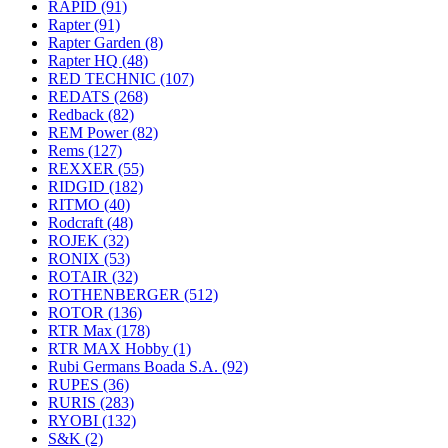
RAPID
(91)
Rapter
(91)
Rapter Garden
(8)
Rapter HQ
(48)
RED TECHNIC
(107)
REDATS
(268)
Redback
(82)
REM Power
(82)
Rems
(127)
REXXER
(55)
RIDGID
(182)
RITMO
(40)
Rodcraft
(48)
ROJEK
(32)
RONIX
(53)
ROTAIR
(32)
ROTHENBERGER
(512)
ROTOR
(136)
RTR Max
(178)
RTR MAX Hobby
(1)
Rubi Germans Boada S.A.
(92)
RUPES
(36)
RURIS
(283)
RYOBI
(132)
S&K
(2)