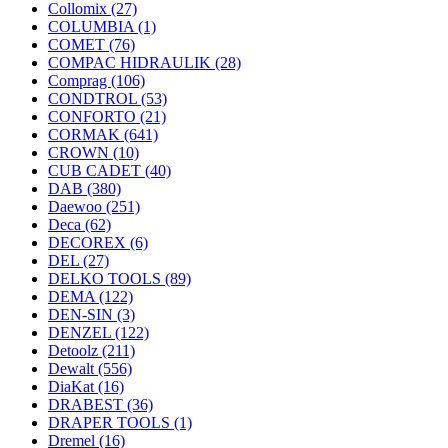
Collomix
(27)
COLUMBIA
(1)
COMET
(76)
COMPAC HIDRAULIK
(28)
Comprag
(106)
CONDTROL
(53)
CONFORTO
(21)
CORMAK
(641)
CROWN
(10)
CUB CADET
(40)
DAB
(380)
Daewoo
(251)
Deca
(62)
DECOREX
(6)
DEL
(27)
DELKO TOOLS
(89)
DEMA
(122)
DEN-SIN
(3)
DENZEL
(122)
Detoolz
(211)
Dewalt
(556)
DiaKat
(16)
DRABEST
(36)
DRAPER TOOLS
(1)
Dremel
(16)