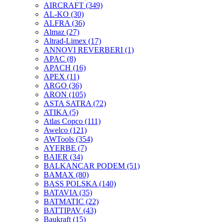
AIRCRAFT
(349)
AL-KO
(30)
ALFRA
(36)
Almaz
(27)
Altrad-Limex
(17)
ANNOVI REVERBERI
(1)
APAC
(8)
APACH
(16)
APEX
(11)
ARGO
(36)
ARON
(105)
ASTA SATRA
(72)
ATIKA
(5)
Atlas Copco
(111)
Awelco
(121)
AWTools
(354)
AYERBE
(7)
BAIER
(34)
BALKANCAR PODEM
(51)
BAMAX
(80)
BASS POLSKA
(140)
BATAVIA
(35)
BATMATIC
(22)
BATTIPAV
(43)
Baukraft
(15)