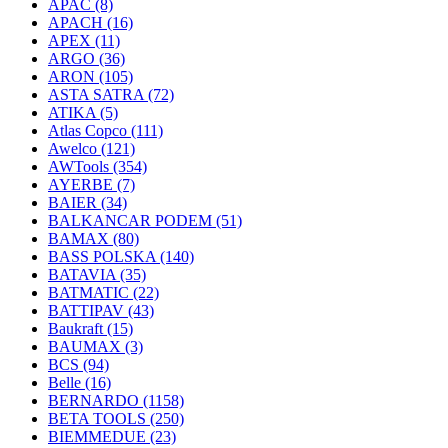
APAC
(8)
APACH
(16)
APEX
(11)
ARGO
(36)
ARON
(105)
ASTA SATRA
(72)
ATIKA
(5)
Atlas Copco
(111)
Awelco
(121)
AWTools
(354)
AYERBE
(7)
BAIER
(34)
BALKANCAR PODEM
(51)
BAMAX
(80)
BASS POLSKA
(140)
BATAVIA
(35)
BATMATIC
(22)
BATTIPAV
(43)
Baukraft
(15)
BAUMAX
(3)
BCS
(94)
Belle
(16)
BERNARDO
(1158)
BETA TOOLS
(250)
BIEMMEDUE
(23)