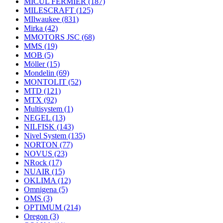
MICUL FERMIER
(187)
MILESCRAFT
(125)
MIlwaukee
(831)
Mirka
(42)
MMOTORS JSC
(68)
MMS
(19)
MOB
(5)
Möller
(15)
Mondelin
(69)
MONTOLIT
(52)
MTD
(121)
MTX
(92)
Multisystem
(1)
NEGEL
(13)
NILFISK
(143)
Nivel System
(135)
NORTON
(77)
NOVUS
(23)
NRock
(17)
NUAIR
(15)
OKLIMA
(12)
Omnigena
(5)
OMS
(3)
OPTIMUM
(214)
Oregon
(3)