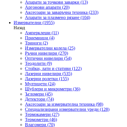
Апарати за точкови заварки
(13)
Аргонови апарати
(20)
Аксесоари за заваръчна техника
(233)
Апарати за плазмено рязане
(104)
Измервателни
(1955)
Назад
Амперклещи
(11)
Приемници
(4)
Триноги
(2)
Измервателни колела
(25)
Ръчни нивелири
(270)
Оптични нивелири
(54)
Теодолити
(9)
Стойки, лати и стативи
(122)
Лазерни нивелири
(535)
Лазерни ролетки
(155)
Мултицети
(24)
Шублери и микрометри
(36)
Ъгломери
(45)
Детектори
(74)
Аксесоари за измервателна техника
(98)
Специализирани измервателни уреди
(128)
Термокамери
(27)
Термометри
(46)
Влагомери
(70)