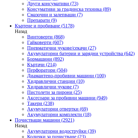
Други консумативи
(73)
Консумативи за градинска техника
(89)
Смазочни и залепващи
(7)
Препарати
(9)
Къртене и пробиване
(5178)
Назад
Винтоверти
(868)
Гайковерти
(607)
Пневматични чукове/секачи
(27)
Акумулаторни батерии и зарядни устройства
(642)
Бормашини
(892)
Къртачи
(214)
Перфоратори
(504)
Диамантено-пробивни машини
(100)
Хидравлични станции
(10)
Хидравлични чукове
(7)
Пистолети за пирони
(25)
Аксесоари за пробивни машини
(949)
Такери
(238)
Акумулаторни отвертки
(69)
Акумулаторни комплекти
(18)
Почистващи машини
(2921)
Назад
Акумулаторни водоструйки
(39)
Колички за почистване
(23)