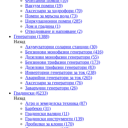
Фонтанни помпи
(10)
Вакуум помпи
(19)
Аксесоари за хидрофори
(70)
Помпи за мръсна вода
(73)
Циркулационни помпи
(285)
Дом и градина
(1)
Отводняване и напояване
(2)
Генератори
(1388)
Назад
Акумулаторни соларни станции
(30)
Бензинови монофазни генератори
(416)
Дизелови монофазни генератори
(55)
Бензинови трифазни генератори
(173)
Дизелови трифазни генератори
(83)
Инверторни генератори за ток
(238)
Аварийни генератори за ток
(265)
Аксесоари за генератори
(76)
Заваръчни генератори
(26)
Градински
(6233)
Назад
Агро и земеделска техника
(87)
Барбекю
(31)
Градински валяци
(11)
Градински инструменти
(139)
Дробилки за клони
(170)