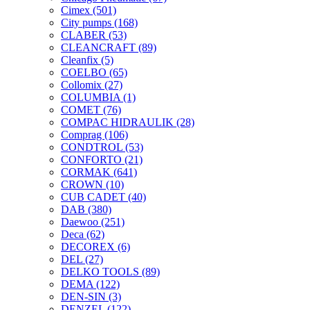
Cimex
(501)
City pumps
(168)
CLABER
(53)
CLEANCRAFT
(89)
Cleanfix
(5)
COELBO
(65)
Collomix
(27)
COLUMBIA
(1)
COMET
(76)
COMPAC HIDRAULIK
(28)
Comprag
(106)
CONDTROL
(53)
CONFORTO
(21)
CORMAK
(641)
CROWN
(10)
CUB CADET
(40)
DAB
(380)
Daewoo
(251)
Deca
(62)
DECOREX
(6)
DEL
(27)
DELKO TOOLS
(89)
DEMA
(122)
DEN-SIN
(3)
DENZEL
(122)