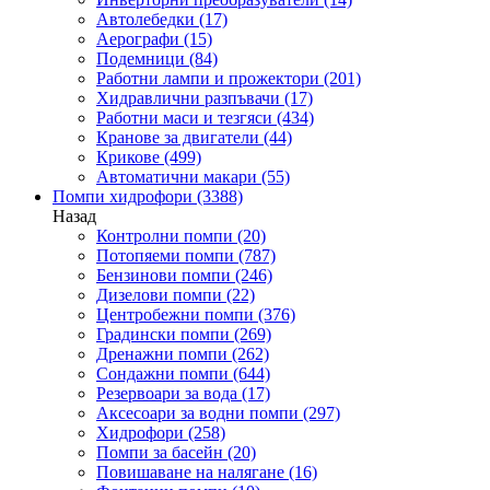
Автолебедки
(17)
Аерографи
(15)
Подемници
(84)
Работни лампи и прожектори
(201)
Хидравлични разпъвачи
(17)
Работни маси и тезгяси
(434)
Кранове за двигатели
(44)
Крикове
(499)
Автоматични макари
(55)
Помпи хидрофори
(3388)
Назад
Контролни помпи
(20)
Потопяеми помпи
(787)
Бензинови помпи
(246)
Дизелови помпи
(22)
Центробежни помпи
(376)
Градински помпи
(269)
Дренажни помпи
(262)
Сондажни помпи
(644)
Резервоари за вода
(17)
Аксесоари за водни помпи
(297)
Хидрофори
(258)
Помпи за басейн
(20)
Повишаване на налягане
(16)