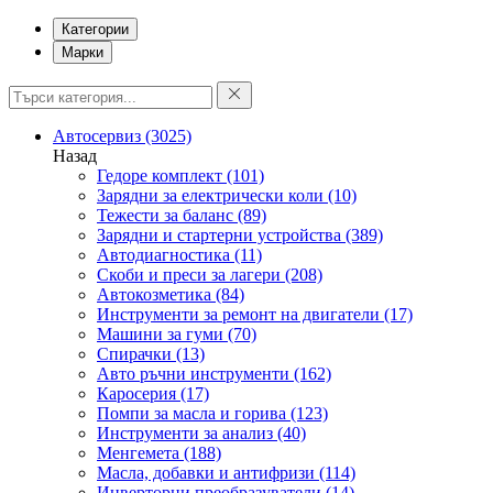
Категории
Марки
Автосервиз
(3025)
Назад
Гедоре комплект
(101)
Зарядни за електрически коли
(10)
Тежести за баланс
(89)
Зарядни и стартерни устройства
(389)
Автодиагностика
(11)
Скоби и преси за лагери
(208)
Автокозметика
(84)
Инструменти за ремонт на двигатели
(17)
Машини за гуми
(70)
Спирачки
(13)
Авто ръчни инструменти
(162)
Каросерия
(17)
Помпи за масла и горива
(123)
Инструменти за анализ
(40)
Менгемета
(188)
Масла, добавки и антифризи
(114)
Инверторни преобразуватели
(14)