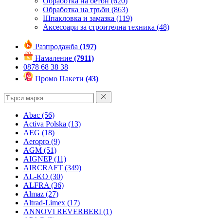
Обработка на бетон
(620)
Обработка на тръби
(863)
Шпакловка и замазка
(119)
Аксесоари за строителна техника
(48)
Разпродажба
(197)
Намаление
(7911)
0878 68 38 38
Промо Пакети
(43)
Abac
(56)
Activa Polska
(13)
AEG
(18)
Aeropro
(9)
AGM
(51)
AIGNEP
(11)
AIRCRAFT
(349)
AL-KO
(30)
ALFRA
(36)
Almaz
(27)
Altrad-Limex
(17)
ANNOVI REVERBERI
(1)