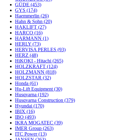
GÜDE
(453)
GYS
(174)
Haemmerlin
(26)
Hahn & Sohn
(20)
HAKLIFT
(27)
HARCO
(16)
HARMANN
(1)
HERLY
(73)
HERVISA PERLES
(93)
HERZ
(48)
HiKOKI - Hitachi
(265)
HOLZKRAFT
(124)
HOLZMANN
(818)
HOLZSTAR
(32)
Honda
(61)
Hu-Lift Equipment
(30)
Husqvarna
(192)
Husqvarna Construction
(379)
Hyundai
(170)
IBIX
(16)
IBO
(493)
IKRA MOGATEC
(39)
IMER Group
(263)
ITC Power
(13)
JANSEN
(263)