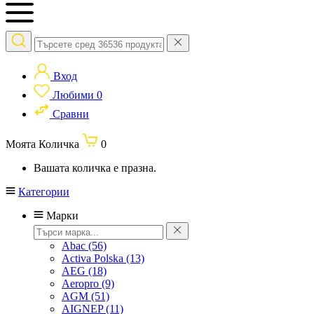
Вход
Любими
0
Сравни
Моята Количка
0
Вашата количка е празна.
Категории
Марки
Abac
(56)
Activa Polska
(13)
AEG
(18)
Aeropro
(9)
AGM
(51)
AIGNEP
(11)