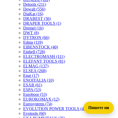
Detoolz
(211)
Dewalt
(556)
DiaKat
(16)
DRABEST
(36)
DRAPER TOOLS
(1)
Dremel
(16)
DWT
(8)
DYTRON
(66)
Edma
(119)
EIBENSTOCK
(40)
Einhell
(728)
ELECTROMASH
(111)
ELEFANT TOOLS
(81)
ELMAG
(137)
ELSEA
(268)
Enar
(17)
ENOITALIA
(10)
ESAB
(61)
ESPA
(53)
Euroboor
(53)
EUROKOMAX
(12)
Eurosystems
(74)
Пишете ни
EVOLUTION POWER TOOLS
(45)
Evotools
(60)