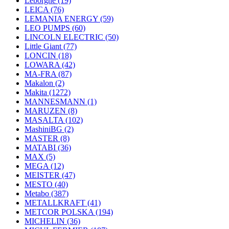
Leborgne
(19)
LEICA
(76)
LEMANIA ENERGY
(59)
LEO PUMPS
(60)
LINCOLN ELECTRIC
(50)
Little Giant
(77)
LONCIN
(18)
LOWARA
(42)
MA-FRA
(87)
Makalon
(2)
Makita
(1272)
MANNESMANN
(1)
MARUZEN
(8)
MASALTA
(102)
MashiniBG
(2)
MASTER
(8)
MATABI
(36)
MAX
(5)
MEGA
(12)
MEISTER
(47)
MESTO
(40)
Metabo
(387)
METALLKRAFT
(41)
METCOR POLSKA
(194)
MICHELIN
(36)