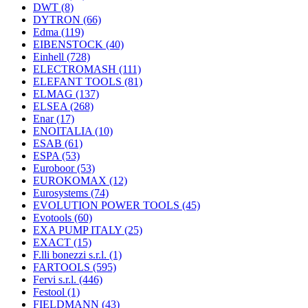
DWT
(8)
DYTRON
(66)
Edma
(119)
EIBENSTOCK
(40)
Einhell
(728)
ELECTROMASH
(111)
ELEFANT TOOLS
(81)
ELMAG
(137)
ELSEA
(268)
Enar
(17)
ENOITALIA
(10)
ESAB
(61)
ESPA
(53)
Euroboor
(53)
EUROKOMAX
(12)
Eurosystems
(74)
EVOLUTION POWER TOOLS
(45)
Evotools
(60)
EXA PUMP ITALY
(25)
EXACT
(15)
F.lli bonezzi s.r.l.
(1)
FARTOOLS
(595)
Fervi s.r.l.
(446)
Festool
(1)
FIELDMANN
(43)