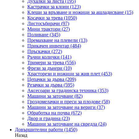
Духалки за листа
(195)
Кастрачки за клони
(123)
Клещи за връзване и ножици за ашладисване
(15)
Косачки за трева
(1050)
Листосъбирачи
(97)
Мини трактори
(27)
Поливане
(345)
Премахване на плевели
(13)
Прикачен инвентар
(484)
Пръскачки
(272)
Ръчни колички
(141)
Тримери за трева
(556)
Фрези за дънери
(10)
Храсторези и ножици за жив плет
(453)
Цепачки за дърва
(209)
Резачки за дърва
(595)
Аксесоари за градинска техника
(353)
Машини за заточване
(82)
Гроздомелачки и преси за плодове
(58)
Машини за заточване на вериги
(37)
Обработка на почва
(672)
Двор и градина
(23)
Машини за заточване на свредла
(24)
Довършителни работи
(1450)
Назад