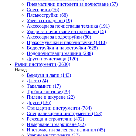
Пневматични пистолети за почистване
(57)
Снегорини
(76)
Пясъкоструйки
(68)
Улеи за отпадъци
(19)
Аксесоари за почистваща техника
(191)
Уреди за почистване на прозорци
(15)
Аксесоари за водоструйки
(80)
Прахосмукачки и парочистачки
(1310)
Водоструйки и пароструйки
(628)
Подопочистващи машини
(288)
Други почистващи
(120)
Ръчни инструменти
(2630)
Назад
Вендузи и лапи
(143)
Длета
(24)
Такаламити
(17)
Тръбни ключове
(79)
Пилене и шкурене
(22)
Други
(136)
Стандартни инструменти
(784)
Специализирани инструменти
(158)
Режещи и строителни
(492)
Измерване и маркиране
(32)
Инструменти за лепене на винил
(45)
Ударни инструменти
(37)