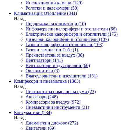
Инспекционни камери
(129)
Ролетки и далекомери
(58)
Климатизация Отопление
(841)
Назад
Поддръжка на климатици
(10)
Инфрачервени калорифери и отоплители
(66)
Електрически калорифери и отоплители
(175)
Дизелови калорифери и отоплители
(107)
Газови калорифери и отоплители
(103)
Газови лампи тип Гъба
(1)
Пречистватели за въздух
(38)
Вентилатори
(141)
Вентилатори индустриални
(60)
Овлажнители
(3)
Влагоуловители и изсушители
(131)
Компресори и пневматика
(1303)
Назад
Пистолети за помпане на гуми
(23)
Аксесоари
(248)
Компресори за въздух
(972)
Пневматични инструменти
(31)
Консумативи
(534)
Назад
Диамантени дискове
(272)
Двигатели
(69)