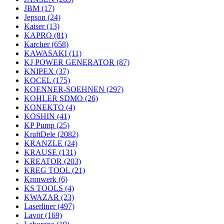
JBM
(17)
Jepson
(24)
Kaiser
(13)
KAPRO
(81)
Karcher
(658)
KAWASAKI
(11)
KJ POWER GENERATOR
(87)
KNIPEX
(37)
KOCEL
(175)
KOENNER-SOEHNEN
(297)
KOHLER SDMO
(26)
KONEKTO
(4)
KOSHIN
(41)
KP Pump
(25)
KraftDele
(2082)
KRANZLE
(24)
KRAUSE
(131)
KREATOR
(203)
KREG TOOL
(21)
Kronwerk
(6)
KS TOOLS
(4)
KWAZAR
(23)
Laserliner
(497)
Lavor
(169)