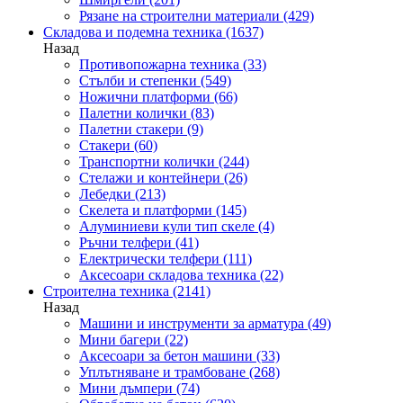
Рязане на строителни материали
(429)
Складова и подемна техника
(1637)
Назад
Противопожарна техника
(33)
Стълби и степенки
(549)
Ножични платформи
(66)
Палетни колички
(83)
Палетни стакери
(9)
Стакери
(60)
Транспортни колички
(244)
Стелажи и контейнери
(26)
Лебедки
(213)
Скелета и платформи
(145)
Алуминиеви кули тип скеле
(4)
Ръчни телфери
(41)
Електрически телфери
(111)
Аксесоари складова техника
(22)
Строителна техника
(2141)
Назад
Машини и инструменти за арматура
(49)
Мини багери
(22)
Аксесоари за бетон машини
(33)
Уплътняване и трамбоване
(268)
Мини дъмпери
(74)