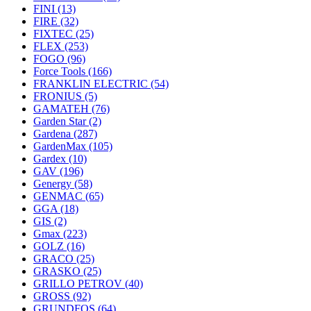
FINI
(13)
FIRE
(32)
FIXTEC
(25)
FLEX
(253)
FOGO
(96)
Force Tools
(166)
FRANKLIN ELECTRIC
(54)
FRONIUS
(5)
GAMATEH
(76)
Garden Star
(2)
Gardena
(287)
GardenMax
(105)
Gardex
(10)
GAV
(196)
Genergy
(58)
GENMAC
(65)
GGA
(18)
GIS
(2)
Gmax
(223)
GOLZ
(16)
GRACO
(25)
GRASKO
(25)
GRILLO PETROV
(40)
GROSS
(92)
GRUNDFOS
(64)