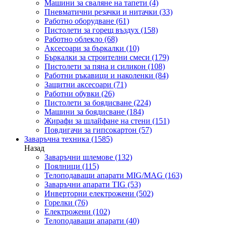
Машини за сваляне на тапети
(4)
Пневматични резачки и нитачки
(33)
Работно оборудване
(61)
Пистолети за горещ въздух
(158)
Работно облекло
(68)
Аксесоари за бъркалки
(10)
Бъркалки за строителни смеси
(179)
Пистолети за пяна и силикон
(108)
Работни ръкавици и наколенки
(84)
Защитни аксесоари
(71)
Работни обувки
(26)
Пистолети за боядисване
(224)
Машини за боядисване
(184)
Жирафи за шлайфане на стени
(151)
Повдигачи за гипсокартон
(57)
Заваръчна техника
(1585)
Назад
Заваръчни шлемове
(132)
Поялници
(115)
Телоподаващи апарати MIG/MAG
(163)
Заваръчни апарати TIG
(53)
Инверторни електрожени
(502)
Горелки
(76)
Електрожени
(102)
Телоподаващи апарати
(40)