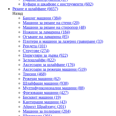
Куфари и шкафове с инструменти
(602)
Рязане и шлайфане
(6657)
Назад
Банциг машини
(384)
Машини за рязане на стени
(20)
Машини за рязане на стиропор
(48)
Ножици за ламарина
(184)
Огъване на ламарина
(85)
Плотери и машини за лазерно гравиране
(33)
Рендета
(101)
Стругове
(274)
Циркуляри за дърва
(922)
Ъглошлайфи
(822)
Аксесоари за шлайфане
(176)
Аксесоари за режещи машини
(519)
Триони
(468)
Режещи машини
(62)
Шлайфащи машини
(938)
Мултифункционални машини
(88)
Фрезоващи машини
(427)
Бисквит машини
(19)
Кантиращи машини
(43)
Абрихт Щрайхмус
(201)
Машини за полиране
(204)
Шмиргели
(201)