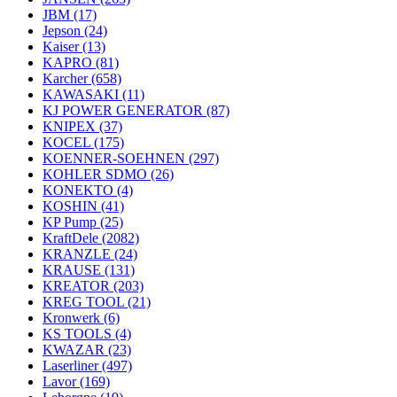
JBM
(17)
Jepson
(24)
Kaiser
(13)
KAPRO
(81)
Karcher
(658)
KAWASAKI
(11)
KJ POWER GENERATOR
(87)
KNIPEX
(37)
KOCEL
(175)
KOENNER-SOEHNEN
(297)
KOHLER SDMO
(26)
KONEKTO
(4)
KOSHIN
(41)
KP Pump
(25)
KraftDele
(2082)
KRANZLE
(24)
KRAUSE
(131)
KREATOR
(203)
KREG TOOL
(21)
Kronwerk
(6)
KS TOOLS
(4)
KWAZAR
(23)
Laserliner
(497)
Lavor
(169)