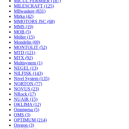
MICUL FERMIER
(187)
MILESCRAFT
(125)
MIlwaukee
(831)
Mirka
(42)
MMOTORS JSC
(68)
MMS
(19)
MOB
(5)
Möller
(15)
Mondelin
(69)
MONTOLIT
(52)
MTD
(121)
MTX
(92)
Multisystem
(1)
NEGEL
(13)
NILFISK
(143)
Nivel System
(135)
NORTON
(77)
NOVUS
(23)
NRock
(17)
NUAIR
(15)
OKLIMA
(12)
Omnigena
(5)
OMS
(3)
OPTIMUM
(214)
Oregon
(3)