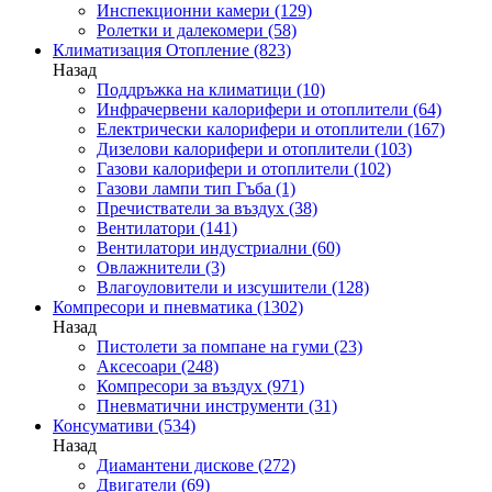
Инспекционни камери
(129)
Ролетки и далекомери
(58)
Климатизация Отопление
(823)
Назад
Поддръжка на климатици
(10)
Инфрачервени калорифери и отоплители
(64)
Електрически калорифери и отоплители
(167)
Дизелови калорифери и отоплители
(103)
Газови калорифери и отоплители
(102)
Газови лампи тип Гъба
(1)
Пречистватели за въздух
(38)
Вентилатори
(141)
Вентилатори индустриални
(60)
Овлажнители
(3)
Влагоуловители и изсушители
(128)
Компресори и пневматика
(1302)
Назад
Пистолети за помпане на гуми
(23)
Аксесоари
(248)
Компресори за въздух
(971)
Пневматични инструменти
(31)
Консумативи
(534)
Назад
Диамантени дискове
(272)
Двигатели
(69)