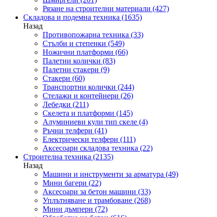
Рязане на строителни материали
(427)
Складова и подемна техника
(1635)
Назад
Противопожарна техника
(33)
Стълби и степенки
(549)
Ножични платформи
(66)
Палетни колички
(83)
Палетни стакери
(9)
Стакери
(60)
Транспортни колички
(244)
Стелажи и контейнери
(26)
Лебедки
(211)
Скелета и платформи
(145)
Алуминиеви кули тип скеле
(4)
Ръчни телфери
(41)
Електрически телфери
(111)
Аксесоари складова техника
(22)
Строителна техника
(2135)
Назад
Машини и инструменти за арматура
(49)
Мини багери
(22)
Аксесоари за бетон машини
(33)
Уплътняване и трамбоване
(268)
Мини дъмпери
(72)