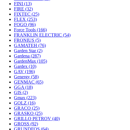
FINI
(13)
FIRE
(32)
FIXTEC
(25)
FLEX
(253)
FOGO
(96)
Force Tools
(166)
FRANKLIN ELECTRIC
(54)
FRONIUS
(5)
GAMATEH
(76)
Garden Star
(2)
Gardena
(287)
GardenMax
(105)
Gardex
(10)
GAV
(196)
Genergy
(58)
GENMAC
(65)
GGA
(18)
GIS
(2)
Gmax
(223)
GOLZ
(16)
GRACO
(25)
GRASKO
(25)
GRILLO PETROV
(40)
GROSS
(92)
GRUNDFOS
(64)