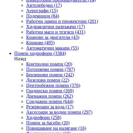
Автолебедки
(17)
Аерографи
(15)
Подемници
(84)
Работни лампи и прожектори
(201)
Хидравлични разпъвачи
(17)
Работни маси и тезгяси
(431)
Кранове за двигатели
(43)
Крикове
(495)
Автоматични макари
(55)
Помпи хидрофори
(3384)
Назад
Контролни помпи
(20)
Потопяеми помпи
(787)
Бензинови помпи
(242)
Дизелови помпи
(22)
Центробежни помпи
(376)
Градински помпи
(269)
Дренажни помпи
(262)
Сондажни помпи
(644)
Резервоари за вода
(17)
Аксесоари за водни помпи
(297)
Хидрофори
(258)
Помпи за басейн
(20)
Повишаване на налягане
(16)