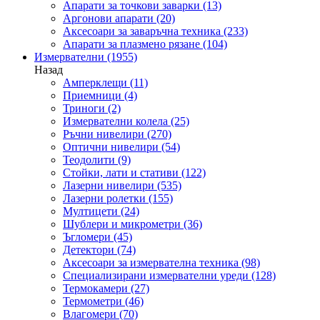
Апарати за точкови заварки
(13)
Аргонови апарати
(20)
Аксесоари за заваръчна техника
(233)
Апарати за плазмено рязане
(104)
Измервателни
(1955)
Назад
Амперклещи
(11)
Приемници
(4)
Триноги
(2)
Измервателни колела
(25)
Ръчни нивелири
(270)
Оптични нивелири
(54)
Теодолити
(9)
Стойки, лати и стативи
(122)
Лазерни нивелири
(535)
Лазерни ролетки
(155)
Мултицети
(24)
Шублери и микрометри
(36)
Ъгломери
(45)
Детектори
(74)
Аксесоари за измервателна техника
(98)
Специализирани измервателни уреди
(128)
Термокамери
(27)
Термометри
(46)
Влагомери
(70)