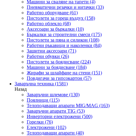
Машини за сваляне на тапети
(4)
Пневматични резачки и нитачки
(33)
Работно оборудване
(61)
Пистолети за горещ въздух
(158)
Работно облекло
(68)
Аксесоари за бъркалки
(10)
Бъркалки за строителни смеси
(175)
Пистолети за пяна и силикон
(108)
Работни ръкавици и наколенки
(84)
Защитни аксесоари
(71)
Работни обувки
(26)
Пистолети за боядисване
(224)
Машини за боядисване
(184)
Жирафи за шлайфане на стени
(151)
Повдигачи за гипсокартон
(57)
Заваръчна техника
(1581)
Назад
Заваръчни шлемове
(130)
Поялници
(115)
Телоподаващи апарати MIG/MAG
(163)
Заваръчни апарати TIG
(53)
Инверторни електрожени
(500)
Горелки
(76)
Електрожени
(102)
Телоподаващи апарати
(40)