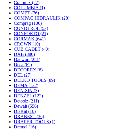
Collomix
(27)
COLUMBIA
(1)
COMET
(76)
COMPAC HIDRAULIK
(28)
Comprag
(106)
CONDTROL
(53)
CONFORTO
(21)
CORMAK
(641)
CROWN
(10)
CUB CADET
(40)
DAB
(380)
Daewoo
(251)
Deca
(62)
DECOREX
(6)
DEL
(27)
DELKO TOOLS
(89)
DEMA
(122)
DEN-SIN
(3)
DENZEL
(122)
Detoolz
(211)
Dewalt
(556)
DiaKat
(16)
DRABEST
(36)
DRAPER TOOLS
(1)
Dremel
(16)