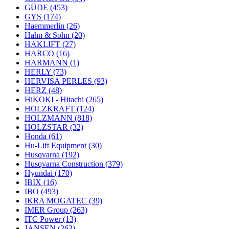
GÜDE
(453)
GYS
(174)
Haemmerlin
(26)
Hahn & Sohn
(20)
HAKLIFT
(27)
HARCO
(16)
HARMANN
(1)
HERLY
(73)
HERVISA PERLES
(93)
HERZ
(48)
HiKOKI - Hitachi
(265)
HOLZKRAFT
(124)
HOLZMANN
(818)
HOLZSTAR
(32)
Honda
(61)
Hu-Lift Equipment
(30)
Husqvarna
(192)
Husqvarna Construction
(379)
Hyundai
(170)
IBIX
(16)
IBO
(493)
IKRA MOGATEC
(39)
IMER Group
(263)
ITC Power
(13)
JANSEN
(263)