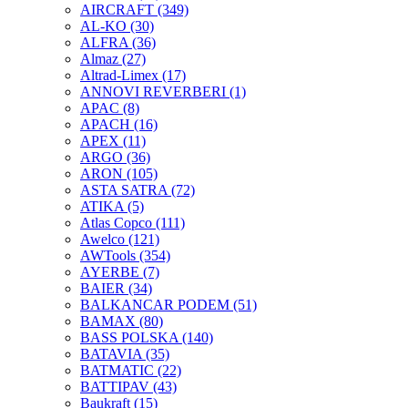
AIRCRAFT
(349)
AL-KO
(30)
ALFRA
(36)
Almaz
(27)
Altrad-Limex
(17)
ANNOVI REVERBERI
(1)
APAC
(8)
APACH
(16)
APEX
(11)
ARGO
(36)
ARON
(105)
ASTA SATRA
(72)
ATIKA
(5)
Atlas Copco
(111)
Awelco
(121)
AWTools
(354)
AYERBE
(7)
BAIER
(34)
BALKANCAR PODEM
(51)
BAMAX
(80)
BASS POLSKA
(140)
BATAVIA
(35)
BATMATIC
(22)
BATTIPAV
(43)
Baukraft
(15)