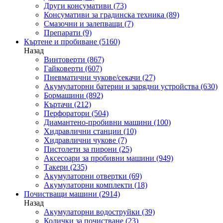
Други консумативи
(73)
Консумативи за градинска техника
(89)
Смазочни и залепващи
(7)
Препарати
(9)
Къртене и пробиване
(5160)
Назад
Винтоверти
(867)
Гайковерти
(607)
Пневматични чукове/секачи
(27)
Акумулаторни батерии и зарядни устройства
(630)
Бормашини
(892)
Къртачи
(212)
Перфоратори
(504)
Диамантено-пробивни машини
(100)
Хидравлични станции
(10)
Хидравлични чукове
(7)
Пистолети за пирони
(25)
Аксесоари за пробивни машини
(949)
Такери
(235)
Акумулаторни отвертки
(69)
Акумулаторни комплекти
(18)
Почистващи машини
(2914)
Назад
Акумулаторни водоструйки
(39)
Колички за почистване
(23)