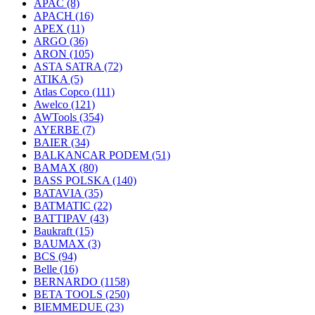
APAC
(8)
APACH
(16)
APEX
(11)
ARGO
(36)
ARON
(105)
ASTA SATRA
(72)
ATIKA
(5)
Atlas Copco
(111)
Awelco
(121)
AWTools
(354)
AYERBE
(7)
BAIER
(34)
BALKANCAR PODEM
(51)
BAMAX
(80)
BASS POLSKA
(140)
BATAVIA
(35)
BATMATIC
(22)
BATTIPAV
(43)
Baukraft
(15)
BAUMAX
(3)
BCS
(94)
Belle
(16)
BERNARDO
(1158)
BETA TOOLS
(250)
BIEMMEDUE
(23)