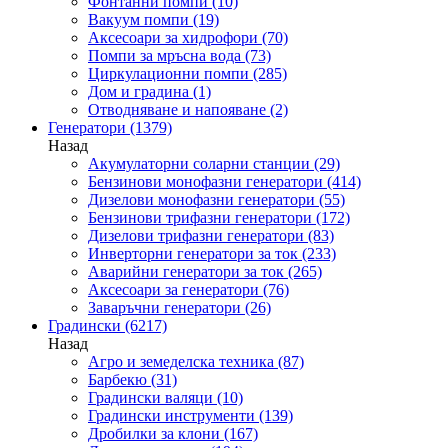
Фонтанни помпи
(10)
Вакуум помпи
(19)
Аксесоари за хидрофори
(70)
Помпи за мръсна вода
(73)
Циркулационни помпи
(285)
Дом и градина
(1)
Отводняване и напояване
(2)
Генератори
(1379)
Назад
Акумулаторни соларни станции
(29)
Бензинови монофазни генератори
(414)
Дизелови монофазни генератори
(55)
Бензинови трифазни генератори
(172)
Дизелови трифазни генератори
(83)
Инверторни генератори за ток
(233)
Аварийни генератори за ток
(265)
Аксесоари за генератори
(76)
Заваръчни генератори
(26)
Градински
(6217)
Назад
Агро и земеделска техника
(87)
Барбекю
(31)
Градински валяци
(10)
Градински инструменти
(139)
Дробилки за клони
(167)