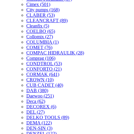
Cimex
(501)
City pumps
(168)
CLABER
(53)
CLEANCRAFT
(89)
Cleanfix
(5)
COELBO
(65)
Collomix
(27)
COLUMBIA
(1)
COMET
(76)
COMPAC HIDRAULIK
(28)
Comprag
(106)
CONDTROL
(53)
CONFORTO
(21)
CORMAK
(641)
CROWN
(10)
CUB CADET
(40)
DAB
(380)
Daewoo
(251)
Deca
(62)
DECOREX
(6)
DEL
(27)
DELKO TOOLS
(89)
DEMA
(122)
DEN-SIN
(3)
DENZEL
(122)