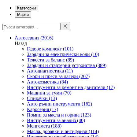
Категории
Марки
Автосервиз
(3016)
Назад
Гедоре комплект
(101)
Зарядни за електрически коли
(10)
Тежести за баланс
(89)
Зарядни и стартерни устройства
(389)
Автодиагностика
(11)
Скоби и преси за лагери
(207)
Автокозметика
(84)
Инструменти за ремонт на двигатели
(17)
Машини за гуми
(70)
Спирачки
(13)
Авто ръчни инструменти
(162)
Каросерия
(17)
Помпи за масла и горива
(123)
Инструменти за анализ
(40)
Менгемета
(188)
Масла, добавки и антифризи
(114)
Инверторни преобразуватели
(14)