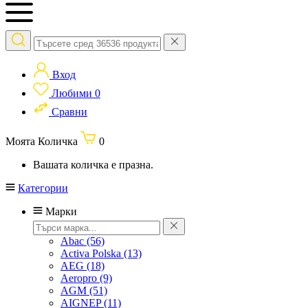
Вход
Любими
0
Сравни
Моята Количка
0
Вашата количка е празна.
Категории
Марки
Abac
(56)
Activa Polska
(13)
AEG
(18)
Aeropro
(9)
AGM
(51)
AIGNEP
(11)