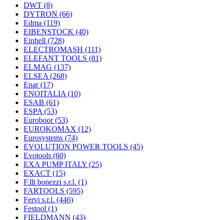
DWT
(8)
DYTRON
(66)
Edma
(119)
EIBENSTOCK
(40)
Einhell
(728)
ELECTROMASH
(111)
ELEFANT TOOLS
(81)
ELMAG
(137)
ELSEA
(268)
Enar
(17)
ENOITALIA
(10)
ESAB
(61)
ESPA
(53)
Euroboor
(53)
EUROKOMAX
(12)
Eurosystems
(74)
EVOLUTION POWER TOOLS
(45)
Evotools
(60)
EXA PUMP ITALY
(25)
EXACT
(15)
F.lli bonezzi s.r.l.
(1)
FARTOOLS
(595)
Fervi s.r.l.
(446)
Festool
(1)
FIELDMANN
(43)