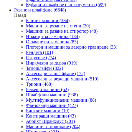
Куфари и шкафове с инструменти
(599)
Рязане и шлайфане
(6648)
Назад
Банциг машини
(384)
Машини за рязане на стени
(20)
Машини за рязане на стиропор
(48)
Ножици за ламарина
(184)
Огъване на ламарина
(85)
Плотери и машини за лазерно гравиране
(33)
Рендета
(101)
Стругове
(274)
Циркуляри за дърва
(919)
Ъглошлайфи
(822)
Аксесоари за шлайфане
(172)
Аксесоари за режещи машини
(519)
Триони
(468)
Режещи машини
(62)
Шлайфащи машини
(938)
Мултифункционални машини
(88)
Фрезоващи машини
(427)
Бисквит машини
(19)
Кантиращи машини
(43)
Абрихт Щрайхмус
(201)
Машини за полиране
(204)
Шмиргели
(201)