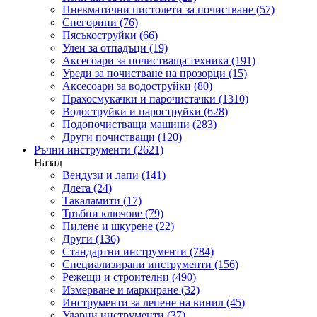
Пневматични пистолети за почистване
(57)
Снегорини
(76)
Пясъкоструйки
(66)
Улеи за отпадъци
(19)
Аксесоари за почистваща техника
(191)
Уреди за почистване на прозорци
(15)
Аксесоари за водоструйки
(80)
Прахосмукачки и парочистачки
(1310)
Водоструйки и пароструйки
(628)
Подопочистващи машини
(283)
Други почистващи
(120)
Ръчни инструменти
(2621)
Назад
Вендузи и лапи
(141)
Длета
(24)
Такаламити
(17)
Тръбни ключове
(79)
Пилене и шкурене
(22)
Други
(136)
Стандартни инструменти
(784)
Специализирани инструменти
(156)
Режещи и строителни
(490)
Измерване и маркиране
(32)
Инструменти за лепене на винил
(45)
Ударни инструменти
(37)