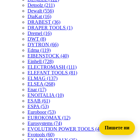
Detoolz
(211)
Dewalt
(556)
DiaKat
(16)
DRABEST
(36)
DRAPER TOOLS
(1)
Dremel
(16)
DWT
(8)
DYTRON
(66)
Edma
(119)
EIBENSTOCK
(40)
Einhell
(728)
ELECTROMASH
(111)
ELEFANT TOOLS
(81)
ELMAG
(137)
ELSEA
(268)
Enar
(17)
ENOITALIA
(10)
ESAB
(61)
ESPA
(53)
Euroboor
(53)
EUROKOMAX
(12)
Eurosystems
(74)
Пишете ни
EVOLUTION POWER TOOLS
(45)
Evotools
(60)