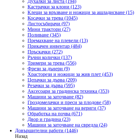
Духалки за листа
(194)
Кастрачки за клони
(123)
Клещи за връзване и ножици за ашладисване
(15)
Косачки за трева
(1045)
Листосъбирачи
(97)
Мини трактори
(27)
Поливане
(345)
Премахване на плевели
(13)
Прикачен инвентар
(484)
Пръскачки
(272)
Ръчни колички
(137)
Тримери за трева
(556)
Фрези за дънери
(9)
Храсторези и ножици за жив плет
(453)
Цепачки за дърва
(209)
Резачки за дърва
(595)
Аксесоари за градинска техника
(353)
Машини за заточване
(82)
Гроздомелачки и преси за плодове
(58)
Машини за заточване на вериги
(37)
Обработка на почва
(671)
Двор и градина
(23)
Машини за заточване на свредла
(24)
Довършителни работи
(1446)
Назад