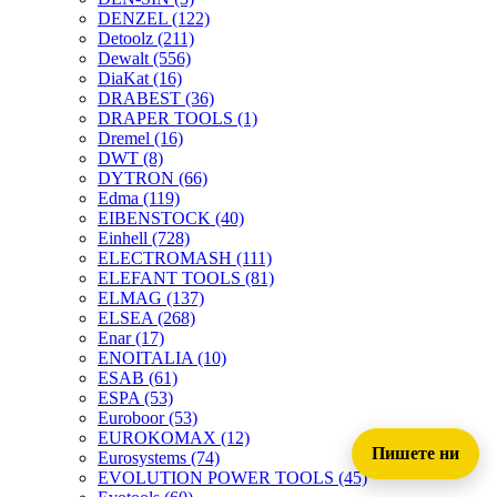
DENZEL
(122)
Detoolz
(211)
Dewalt
(556)
DiaKat
(16)
DRABEST
(36)
DRAPER TOOLS
(1)
Dremel
(16)
DWT
(8)
DYTRON
(66)
Edma
(119)
EIBENSTOCK
(40)
Einhell
(728)
ELECTROMASH
(111)
ELEFANT TOOLS
(81)
ELMAG
(137)
ELSEA
(268)
Enar
(17)
ENOITALIA
(10)
ESAB
(61)
ESPA
(53)
Euroboor
(53)
EUROKOMAX
(12)
Пишете ни
Eurosystems
(74)
EVOLUTION POWER TOOLS
(45)