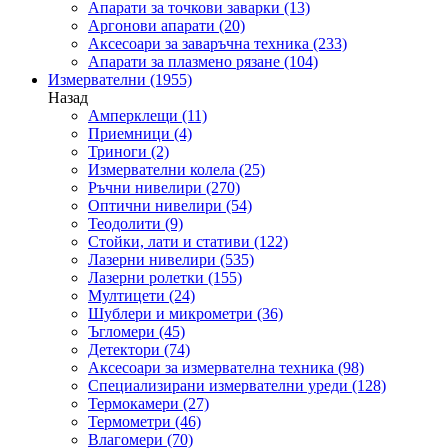
Апарати за точкови заварки
(13)
Аргонови апарати
(20)
Аксесоари за заваръчна техника
(233)
Апарати за плазмено рязане
(104)
Измервателни
(1955)
Назад
Амперклещи
(11)
Приемници
(4)
Триноги
(2)
Измервателни колела
(25)
Ръчни нивелири
(270)
Оптични нивелири
(54)
Теодолити
(9)
Стойки, лати и стативи
(122)
Лазерни нивелири
(535)
Лазерни ролетки
(155)
Мултицети
(24)
Шублери и микрометри
(36)
Ъгломери
(45)
Детектори
(74)
Аксесоари за измервателна техника
(98)
Специализирани измервателни уреди
(128)
Термокамери
(27)
Термометри
(46)
Влагомери
(70)