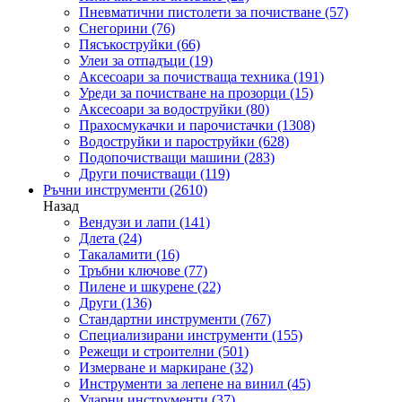
Пневматични пистолети за почистване
(57)
Снегорини
(76)
Пясъкоструйки
(66)
Улеи за отпадъци
(19)
Аксесоари за почистваща техника
(191)
Уреди за почистване на прозорци
(15)
Аксесоари за водоструйки
(80)
Прахосмукачки и парочистачки
(1308)
Водоструйки и пароструйки
(628)
Подопочистващи машини
(283)
Други почистващи
(119)
Ръчни инструменти
(2610)
Назад
Вендузи и лапи
(141)
Длета
(24)
Такаламити
(16)
Тръбни ключове
(77)
Пилене и шкурене
(22)
Други
(136)
Стандартни инструменти
(767)
Специализирани инструменти
(155)
Режещи и строителни
(501)
Измерване и маркиране
(32)
Инструменти за лепене на винил
(45)
Ударни инструменти
(37)