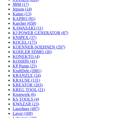
JBM
(17)
Jepson
(24)
Kaiser
(13)
KAPRO
(81)
Karcher
(658)
KAWASAKI
(11)
KJ POWER GENERATOR
(87)
KNIPEX
(37)
KOCEL
(175)
KOENNER-SOEHNEN
(297)
KOHLER SDMO
(26)
KONEKTO
(4)
KOSHIN
(41)
KP Pump
(25)
KraftDele
(2081)
KRANZLE
(24)
KRAUSE
(131)
KREATOR
(203)
KREG TOOL
(21)
Kronwerk
(6)
KS TOOLS
(4)
KWAZAR
(23)
Laserliner
(497)
Lavor
(169)