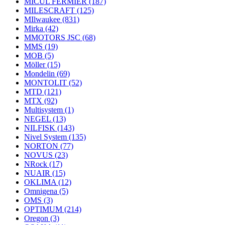
MICUL FERMIER
(187)
MILESCRAFT
(125)
MIlwaukee
(831)
Mirka
(42)
MMOTORS JSC
(68)
MMS
(19)
MOB
(5)
Möller
(15)
Mondelin
(69)
MONTOLIT
(52)
MTD
(121)
MTX
(92)
Multisystem
(1)
NEGEL
(13)
NILFISK
(143)
Nivel System
(135)
NORTON
(77)
NOVUS
(23)
NRock
(17)
NUAIR
(15)
OKLIMA
(12)
Omnigena
(5)
OMS
(3)
OPTIMUM
(214)
Oregon
(3)