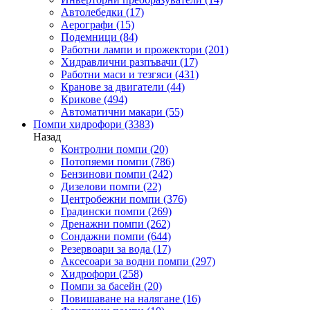
Автолебедки
(17)
Аерографи
(15)
Подемници
(84)
Работни лампи и прожектори
(201)
Хидравлични разпъвачи
(17)
Работни маси и тезгяси
(431)
Кранове за двигатели
(44)
Крикове
(494)
Автоматични макари
(55)
Помпи хидрофори
(3383)
Назад
Контролни помпи
(20)
Потопяеми помпи
(786)
Бензинови помпи
(242)
Дизелови помпи
(22)
Центробежни помпи
(376)
Градински помпи
(269)
Дренажни помпи
(262)
Сондажни помпи
(644)
Резервоари за вода
(17)
Аксесоари за водни помпи
(297)
Хидрофори
(258)
Помпи за басейн
(20)
Повишаване на налягане
(16)