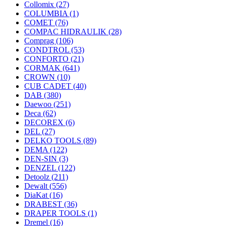
Collomix
(27)
COLUMBIA
(1)
COMET
(76)
COMPAC HIDRAULIK
(28)
Comprag
(106)
CONDTROL
(53)
CONFORTO
(21)
CORMAK
(641)
CROWN
(10)
CUB CADET
(40)
DAB
(380)
Daewoo
(251)
Deca
(62)
DECOREX
(6)
DEL
(27)
DELKO TOOLS
(89)
DEMA
(122)
DEN-SIN
(3)
DENZEL
(122)
Detoolz
(211)
Dewalt
(556)
DiaKat
(16)
DRABEST
(36)
DRAPER TOOLS
(1)
Dremel
(16)