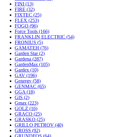
FINI
(13)
FIRE
(32)
FIXTEC
(25)
FLEX
(253)
FOGO
(96)
Force Tools
(166)
FRANKLIN ELECTRIC
(54)
FRONIUS
(5)
GAMATEH
(76)
Garden Star
(2)
Gardena
(287)
GardenMax
(105)
Gardex
(10)
GAV
(196)
Genergy
(58)
GENMAC
(65)
GGA
(18)
GIS
(2)
Gmax
(223)
GOLZ
(16)
GRACO
(25)
GRASKO
(25)
GRILLO PETROV
(40)
GROSS
(92)
GRUNDFOS
(64)