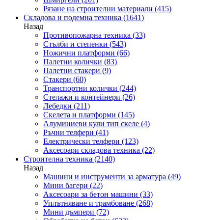
Рязане на строителни материали
(415)
Складова и подемна техника
(1641)
Назад
Противопожарна техника
(33)
Стълби и степенки
(543)
Ножични платформи
(66)
Палетни колички
(83)
Палетни стакери
(9)
Стакери
(60)
Транспортни колички
(244)
Стелажи и контейнери
(26)
Лебедки
(211)
Скелета и платформи
(145)
Алуминиеви кули тип скеле
(4)
Ръчни телфери
(41)
Електрически телфери
(123)
Аксесоари складова техника
(22)
Строителна техника
(2140)
Назад
Машини и инструменти за арматура
(49)
Мини багери
(22)
Аксесоари за бетон машини
(33)
Уплътняване и трамбоване
(268)
Мини дъмпери
(72)