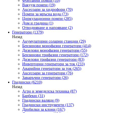
Фонтанни помпи
(10)
Вакуум помпи
(19)
Аксесоари за хидрофори
(70)
Помпи за мръсна вода
(73)
Циркулационни помпи
(285)
Дом и градина
(1)
Отводняване и напояване
(2)
Генератори
(1379)
Назад
Акумулаторни соларни станции
(29)
Бензинови монофазни генератори
(414)
Дизелови монофазни генератори
(55)
Бензинови трифазни генератори
(172)
Дизелови трифазни генератори
(83)
Инверторни генератори за ток
(233)
Аварийни генератори за ток
(265)
Аксесоари за генератори
(76)
Заваръчни генератори
(26)
Градински
(6210)
Назад
Агро и земеделска техника
(87)
Барбекю
(31)
Градински валяци
(9)
Градински инструменти
(137)
Дробилки за клони
(167)