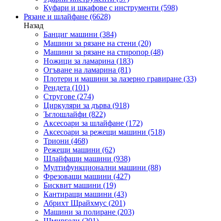
Куфари и шкафове с инструменти
(598)
Рязане и шлайфане
(6628)
Назад
Банциг машини
(384)
Машини за рязане на стени
(20)
Машини за рязане на стиропор
(48)
Ножици за ламарина
(183)
Огъване на ламарина
(81)
Плотери и машини за лазерно гравиране
(33)
Рендета
(101)
Стругове
(274)
Циркуляри за дърва
(918)
Ъглошлайфи
(822)
Аксесоари за шлайфане
(172)
Аксесоари за режещи машини
(518)
Триони
(468)
Режещи машини
(62)
Шлайфащи машини
(938)
Мултифункционални машини
(88)
Фрезоващи машини
(427)
Бисквит машини
(19)
Кантиращи машини
(43)
Абрихт Щрайхмус
(201)
Машини за полиране
(203)
Шмиргели
(201)