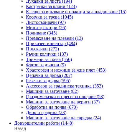
Духалки за листа
(194)
Кастрачки за клони
(123)
Клещи за връзване и ножици за ашладисване
(15)
Косачки за трева
(1045)
Листосъбирачи
(97)
Мини трактори
(26)
Поливане
(345)
Премахване на плевели
(13)
Прикачен инвентар
(484)
Пръскачки
(272)
Ръчни колички
(137)
Тримери за трева
(556)
Фрези за дънери
(9)
Храсторези и ножици за жив плет
(453)
Цепачки за дърва
(207)
Резачки за дърва
(595)
Аксесоари за градинска техника
(353)
Машини за заточване
(82)
Гроздомелачки и преси за плодове
(58)
Машини за заточване на вериги
(37)
Обработка на почва
(670)
Двор и градина
(23)
Машини за заточване на свредла
(24)
Довършителни работи
(1448)
Назад