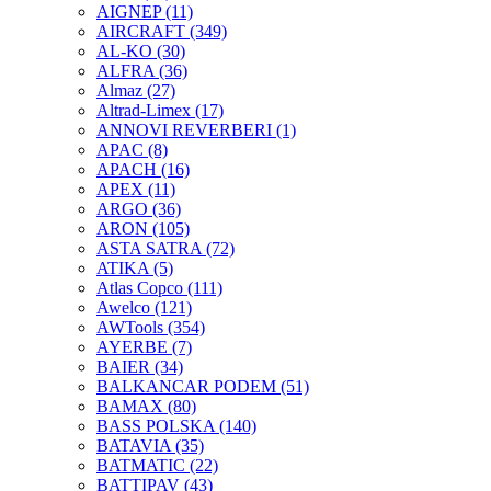
AIGNEP
(11)
AIRCRAFT
(349)
AL-KO
(30)
ALFRA
(36)
Almaz
(27)
Altrad-Limex
(17)
ANNOVI REVERBERI
(1)
APAC
(8)
APACH
(16)
APEX
(11)
ARGO
(36)
ARON
(105)
ASTA SATRA
(72)
ATIKA
(5)
Atlas Copco
(111)
Awelco
(121)
AWTools
(354)
AYERBE
(7)
BAIER
(34)
BALKANCAR PODEM
(51)
BAMAX
(80)
BASS POLSKA
(140)
BATAVIA
(35)
BATMATIC
(22)
BATTIPAV
(43)