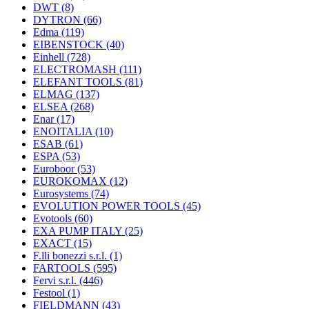
DWT
(8)
DYTRON
(66)
Edma
(119)
EIBENSTOCK
(40)
Einhell
(728)
ELECTROMASH
(111)
ELEFANT TOOLS
(81)
ELMAG
(137)
ELSEA
(268)
Enar
(17)
ENOITALIA
(10)
ESAB
(61)
ESPA
(53)
Euroboor
(53)
EUROKOMAX
(12)
Eurosystems
(74)
EVOLUTION POWER TOOLS
(45)
Evotools
(60)
EXA PUMP ITALY
(25)
EXACT
(15)
F.lli bonezzi s.r.l.
(1)
FARTOOLS
(595)
Fervi s.r.l.
(446)
Festool
(1)
FIELDMANN
(43)