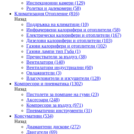
Инспекционни камери
(129)
Ролетки и далекомери
(58)
Климатизация Отопление
(816)
Назад
Поддръжка на климатици
(10)
Инфрачервени калорифери и отоплители
(58)
Електрически калорифери и отоплители
(167)
Дизелови калорифери и отоплители
(103)
Газови калорифери и отоплители
(102)
Газови лампи тип Гъба
(1)
Пречистватели за въздух
(38)
Вентилатори
(140)
Вентилатори индустриални
(60)
Овлажнители
(3)
Влагоуловители и изсушители
(128)
Компресори и пневматика
(1302)
Назад
Пистолети за помпане на гуми
(23)
Аксесоари
(248)
Компресори за въздух
(971)
Пневматични инструменти
(31)
Консумативи
(534)
Назад
Диамантени дискове
(272)
Двигатели
(69)