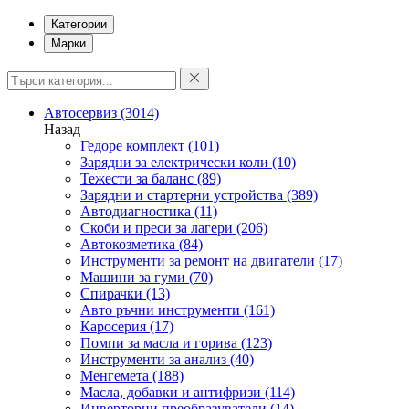
Категории
Марки
Автосервиз
(3014)
Назад
Гедоре комплект
(101)
Зарядни за електрически коли
(10)
Тежести за баланс
(89)
Зарядни и стартерни устройства
(389)
Автодиагностика
(11)
Скоби и преси за лагери
(206)
Автокозметика
(84)
Инструменти за ремонт на двигатели
(17)
Машини за гуми
(70)
Спирачки
(13)
Авто ръчни инструменти
(161)
Каросерия
(17)
Помпи за масла и горива
(123)
Инструменти за анализ
(40)
Менгемета
(188)
Масла, добавки и антифризи
(114)
Инверторни преобразуватели
(14)