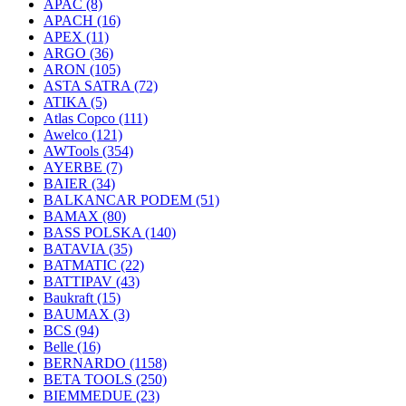
APAC
(8)
APACH
(16)
APEX
(11)
ARGO
(36)
ARON
(105)
ASTA SATRA
(72)
ATIKA
(5)
Atlas Copco
(111)
Awelco
(121)
AWTools
(354)
AYERBE
(7)
BAIER
(34)
BALKANCAR PODEM
(51)
BAMAX
(80)
BASS POLSKA
(140)
BATAVIA
(35)
BATMATIC
(22)
BATTIPAV
(43)
Baukraft
(15)
BAUMAX
(3)
BCS
(94)
Belle
(16)
BERNARDO
(1158)
BETA TOOLS
(250)
BIEMMEDUE
(23)