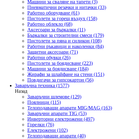
Машини за сваляне на тапети
(3)
Пневматични резачки и нитачки
(33)
Работно оборудване
(61)
Пистолети за горещ въздух
(158)
Работно облекло
(68)
Аксесоари за бъркалки
(11)
Бъркалки за строителни смеси
(179)
Пистолети за пяна и силикон
(108)
Работни ръкавици и наколенки
(84)
Защитни аксесоари
(71)
Работни обувки
(26)
Пистолети за боядисване
(223)
Машини за боядисване
(184)
Жирафи за шлайфане на стени
(151)
Повдигачи за гипсокартон
(56)
Заваръчна техника
(1577)
Назад
Заваръчни шлемове
(129)
Поялници
(115)
Телоподаващи апарати MIG/MAG
(163)
Заваръчни апарати TIG
(53)
Инверторни електрожени
(497)
Горелки
(76)
Електрожени
(102)
Телоподаващи апарати
(40)