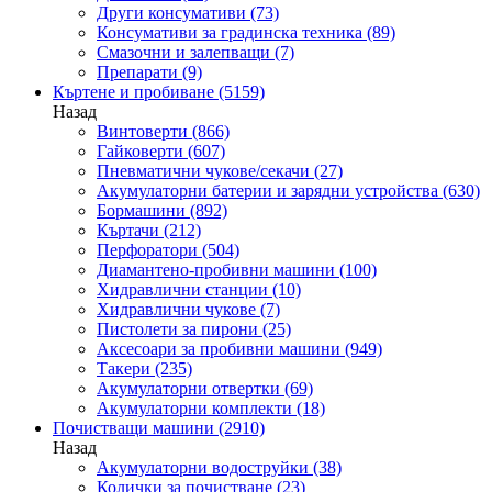
Други консумативи
(73)
Консумативи за градинска техника
(89)
Смазочни и залепващи
(7)
Препарати
(9)
Къртене и пробиване
(5159)
Назад
Винтоверти
(866)
Гайковерти
(607)
Пневматични чукове/секачи
(27)
Акумулаторни батерии и зарядни устройства
(630)
Бормашини
(892)
Къртачи
(212)
Перфоратори
(504)
Диамантено-пробивни машини
(100)
Хидравлични станции
(10)
Хидравлични чукове
(7)
Пистолети за пирони
(25)
Аксесоари за пробивни машини
(949)
Такери
(235)
Акумулаторни отвертки
(69)
Акумулаторни комплекти
(18)
Почистващи машини
(2910)
Назад
Акумулаторни водоструйки
(38)
Колички за почистване
(23)