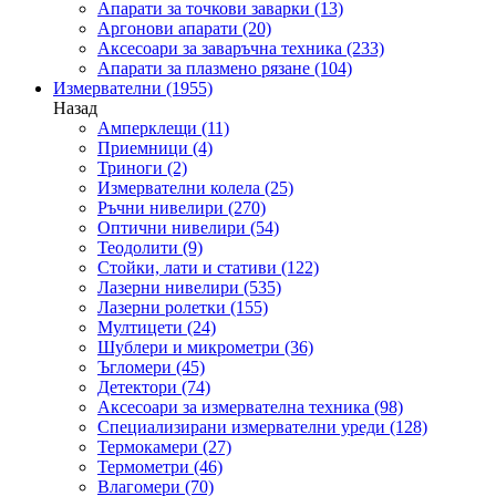
Апарати за точкови заварки
(13)
Аргонови апарати
(20)
Аксесоари за заваръчна техника
(233)
Апарати за плазмено рязане
(104)
Измервателни
(1955)
Назад
Амперклещи
(11)
Приемници
(4)
Триноги
(2)
Измервателни колела
(25)
Ръчни нивелири
(270)
Оптични нивелири
(54)
Теодолити
(9)
Стойки, лати и стативи
(122)
Лазерни нивелири
(535)
Лазерни ролетки
(155)
Мултицети
(24)
Шублери и микрометри
(36)
Ъгломери
(45)
Детектори
(74)
Аксесоари за измервателна техника
(98)
Специализирани измервателни уреди
(128)
Термокамери
(27)
Термометри
(46)
Влагомери
(70)