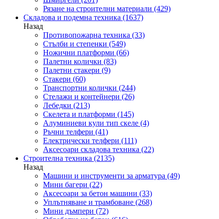
Рязане на строителни материали
(429)
Складова и подемна техника
(1637)
Назад
Противопожарна техника
(33)
Стълби и степенки
(549)
Ножични платформи
(66)
Палетни колички
(83)
Палетни стакери
(9)
Стакери
(60)
Транспортни колички
(244)
Стелажи и контейнери
(26)
Лебедки
(213)
Скелета и платформи
(145)
Алуминиеви кули тип скеле
(4)
Ръчни телфери
(41)
Електрически телфери
(111)
Аксесоари складова техника
(22)
Строителна техника
(2135)
Назад
Машини и инструменти за арматура
(49)
Мини багери
(22)
Аксесоари за бетон машини
(33)
Уплътняване и трамбоване
(268)
Мини дъмпери
(72)