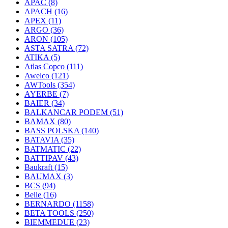
APAC
(8)
APACH
(16)
APEX
(11)
ARGO
(36)
ARON
(105)
ASTA SATRA
(72)
ATIKA
(5)
Atlas Copco
(111)
Awelco
(121)
AWTools
(354)
AYERBE
(7)
BAIER
(34)
BALKANCAR PODEM
(51)
BAMAX
(80)
BASS POLSKA
(140)
BATAVIA
(35)
BATMATIC
(22)
BATTIPAV
(43)
Baukraft
(15)
BAUMAX
(3)
BCS
(94)
Belle
(16)
BERNARDO
(1158)
BETA TOOLS
(250)
BIEMMEDUE
(23)