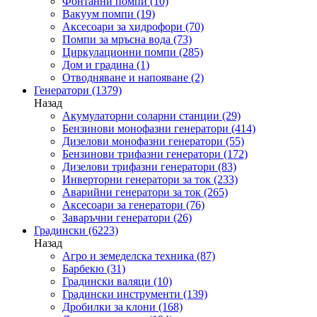
Фонтанни помпи
(10)
Вакуум помпи
(19)
Аксесоари за хидрофори
(70)
Помпи за мръсна вода
(73)
Циркулационни помпи
(285)
Дом и градина
(1)
Отводняване и напояване
(2)
Генератори
(1379)
Назад
Акумулаторни соларни станции
(29)
Бензинови монофазни генератори
(414)
Дизелови монофазни генератори
(55)
Бензинови трифазни генератори
(172)
Дизелови трифазни генератори
(83)
Инверторни генератори за ток
(233)
Аварийни генератори за ток
(265)
Аксесоари за генератори
(76)
Заваръчни генератори
(26)
Градински
(6223)
Назад
Агро и земеделска техника
(87)
Барбекю
(31)
Градински валяци
(10)
Градински инструменти
(139)
Дробилки за клони
(168)