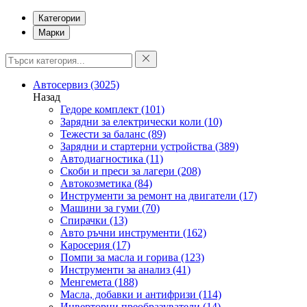
Категории
Марки
Автосервиз
(3025)
Назад
Гедоре комплект
(101)
Зарядни за електрически коли
(10)
Тежести за баланс
(89)
Зарядни и стартерни устройства
(389)
Автодиагностика
(11)
Скоби и преси за лагери
(208)
Автокозметика
(84)
Инструменти за ремонт на двигатели
(17)
Машини за гуми
(70)
Спирачки
(13)
Авто ръчни инструменти
(162)
Каросерия
(17)
Помпи за масла и горива
(123)
Инструменти за анализ
(41)
Менгемета
(188)
Масла, добавки и антифризи
(114)
Инверторни преобразуватели
(14)