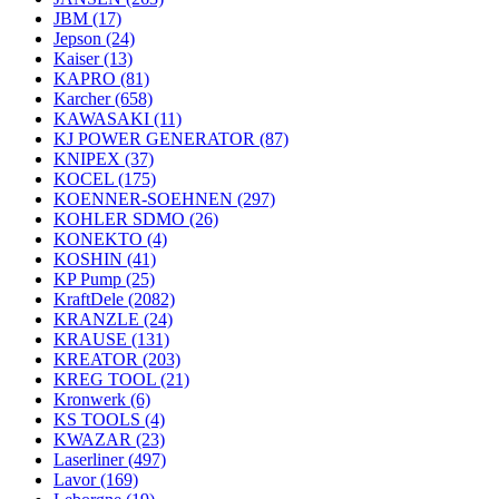
JBM
(17)
Jepson
(24)
Kaiser
(13)
KAPRO
(81)
Karcher
(658)
KAWASAKI
(11)
KJ POWER GENERATOR
(87)
KNIPEX
(37)
KOCEL
(175)
KOENNER-SOEHNEN
(297)
KOHLER SDMO
(26)
KONEKTO
(4)
KOSHIN
(41)
KP Pump
(25)
KraftDele
(2082)
KRANZLE
(24)
KRAUSE
(131)
KREATOR
(203)
KREG TOOL
(21)
Kronwerk
(6)
KS TOOLS
(4)
KWAZAR
(23)
Laserliner
(497)
Lavor
(169)