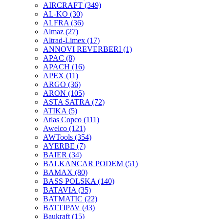
AIRCRAFT
(349)
AL-KO
(30)
ALFRA
(36)
Almaz
(27)
Altrad-Limex
(17)
ANNOVI REVERBERI
(1)
APAC
(8)
APACH
(16)
APEX
(11)
ARGO
(36)
ARON
(105)
ASTA SATRA
(72)
ATIKA
(5)
Atlas Copco
(111)
Awelco
(121)
AWTools
(354)
AYERBE
(7)
BAIER
(34)
BALKANCAR PODEM
(51)
BAMAX
(80)
BASS POLSKA
(140)
BATAVIA
(35)
BATMATIC
(22)
BATTIPAV
(43)
Baukraft
(15)