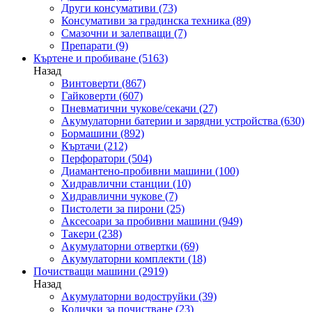
Други консумативи
(73)
Консумативи за градинска техника
(89)
Смазочни и залепващи
(7)
Препарати
(9)
Къртене и пробиване
(5163)
Назад
Винтоверти
(867)
Гайковерти
(607)
Пневматични чукове/секачи
(27)
Акумулаторни батерии и зарядни устройства
(630)
Бормашини
(892)
Къртачи
(212)
Перфоратори
(504)
Диамантено-пробивни машини
(100)
Хидравлични станции
(10)
Хидравлични чукове
(7)
Пистолети за пирони
(25)
Аксесоари за пробивни машини
(949)
Такери
(238)
Акумулаторни отвертки
(69)
Акумулаторни комплекти
(18)
Почистващи машини
(2919)
Назад
Акумулаторни водоструйки
(39)
Колички за почистване
(23)