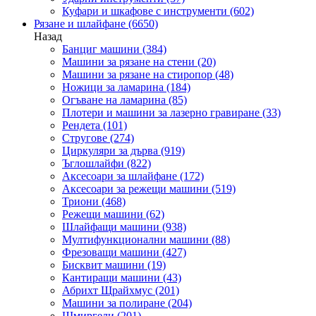
Куфари и шкафове с инструменти
(602)
Рязане и шлайфане
(6650)
Назад
Банциг машини
(384)
Машини за рязане на стени
(20)
Машини за рязане на стиропор
(48)
Ножици за ламарина
(184)
Огъване на ламарина
(85)
Плотери и машини за лазерно гравиране
(33)
Рендета
(101)
Стругове
(274)
Циркуляри за дърва
(919)
Ъглошлайфи
(822)
Аксесоари за шлайфане
(172)
Аксесоари за режещи машини
(519)
Триони
(468)
Режещи машини
(62)
Шлайфащи машини
(938)
Мултифункционални машини
(88)
Фрезоващи машини
(427)
Бисквит машини
(19)
Кантиращи машини
(43)
Абрихт Щрайхмус
(201)
Машини за полиране
(204)
Шмиргели
(201)