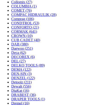
Collomix
(27)
COLUMBIA
(1)
COMET
(76)
COMPAC HIDRAULIK
(28)
Comprag
(106)
CONDTROL
(53)
CONFORTO
(21)
CORMAK
(641)
CROWN
(10)
CUB CADET
(40)
DAB
(380)
Daewoo
(251)
Deca
(62)
DECOREX
(6)
DEL
(27)
DELKO TOOLS
(89)
DEMA
(122)
DEN-SIN
(3)
DENZEL
(122)
Detoolz
(211)
Dewalt
(556)
DiaKat
(16)
DRABEST
(36)
DRAPER TOOLS
(1)
Dremel
(16)