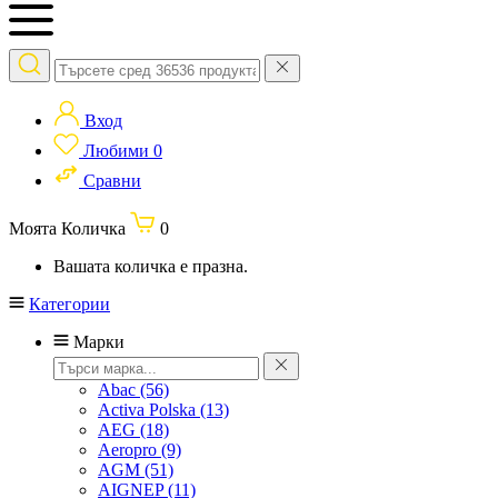
Вход
Любими
0
Сравни
Моята Количка
0
Вашата количка е празна.
Категории
Марки
Abac
(56)
Activa Polska
(13)
AEG
(18)
Aeropro
(9)
AGM
(51)
AIGNEP
(11)