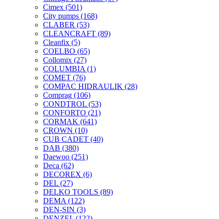
Cimex
(501)
City pumps
(168)
CLABER
(53)
CLEANCRAFT
(89)
Cleanfix
(5)
COELBO
(65)
Collomix
(27)
COLUMBIA
(1)
COMET
(76)
COMPAC HIDRAULIK
(28)
Comprag
(106)
CONDTROL
(53)
CONFORTO
(21)
CORMAK
(641)
CROWN
(10)
CUB CADET
(40)
DAB
(380)
Daewoo
(251)
Deca
(62)
DECOREX
(6)
DEL
(27)
DELKO TOOLS
(89)
DEMA
(122)
DEN-SIN
(3)
DENZEL
(122)