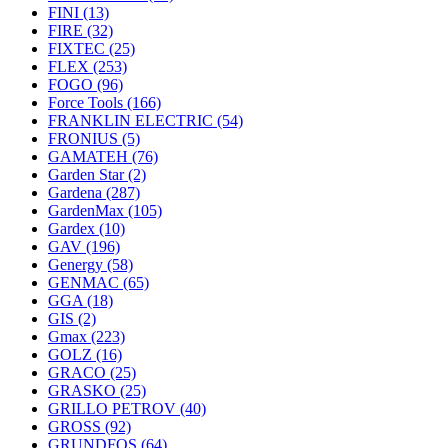
FINI
(13)
FIRE
(32)
FIXTEC
(25)
FLEX
(253)
FOGO
(96)
Force Tools
(166)
FRANKLIN ELECTRIC
(54)
FRONIUS
(5)
GAMATEH
(76)
Garden Star
(2)
Gardena
(287)
GardenMax
(105)
Gardex
(10)
GAV
(196)
Genergy
(58)
GENMAC
(65)
GGA
(18)
GIS
(2)
Gmax
(223)
GOLZ
(16)
GRACO
(25)
GRASKO
(25)
GRILLO PETROV
(40)
GROSS
(92)
GRUNDFOS
(64)