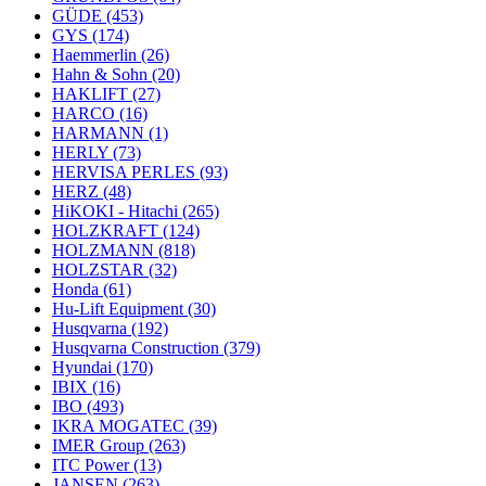
GÜDE
(453)
GYS
(174)
Haemmerlin
(26)
Hahn & Sohn
(20)
HAKLIFT
(27)
HARCO
(16)
HARMANN
(1)
HERLY
(73)
HERVISA PERLES
(93)
HERZ
(48)
HiKOKI - Hitachi
(265)
HOLZKRAFT
(124)
HOLZMANN
(818)
HOLZSTAR
(32)
Honda
(61)
Hu-Lift Equipment
(30)
Husqvarna
(192)
Husqvarna Construction
(379)
Hyundai
(170)
IBIX
(16)
IBO
(493)
IKRA MOGATEC
(39)
IMER Group
(263)
ITC Power
(13)
JANSEN
(263)