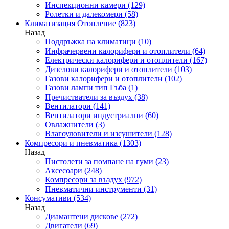
Инспекционни камери
(129)
Ролетки и далекомери
(58)
Климатизация Отопление
(823)
Назад
Поддръжка на климатици
(10)
Инфрачервени калорифери и отоплители
(64)
Електрически калорифери и отоплители
(167)
Дизелови калорифери и отоплители
(103)
Газови калорифери и отоплители
(102)
Газови лампи тип Гъба
(1)
Пречистватели за въздух
(38)
Вентилатори
(141)
Вентилатори индустриални
(60)
Овлажнители
(3)
Влагоуловители и изсушители
(128)
Компресори и пневматика
(1303)
Назад
Пистолети за помпане на гуми
(23)
Аксесоари
(248)
Компресори за въздух
(972)
Пневматични инструменти
(31)
Консумативи
(534)
Назад
Диамантени дискове
(272)
Двигатели
(69)