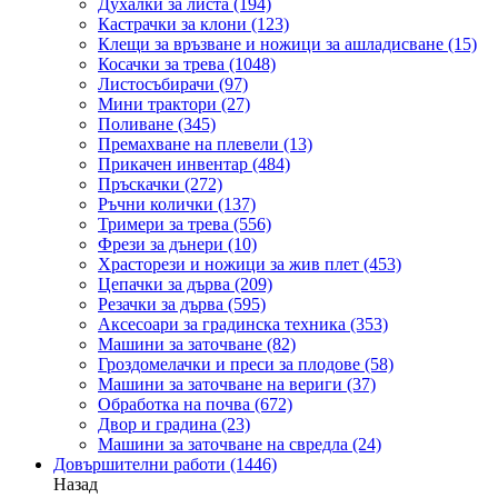
Духалки за листа
(194)
Кастрачки за клони
(123)
Клещи за връзване и ножици за ашладисване
(15)
Косачки за трева
(1048)
Листосъбирачи
(97)
Мини трактори
(27)
Поливане
(345)
Премахване на плевели
(13)
Прикачен инвентар
(484)
Пръскачки
(272)
Ръчни колички
(137)
Тримери за трева
(556)
Фрези за дънери
(10)
Храсторези и ножици за жив плет
(453)
Цепачки за дърва
(209)
Резачки за дърва
(595)
Аксесоари за градинска техника
(353)
Машини за заточване
(82)
Гроздомелачки и преси за плодове
(58)
Машини за заточване на вериги
(37)
Обработка на почва
(672)
Двор и градина
(23)
Машини за заточване на свредла
(24)
Довършителни работи
(1446)
Назад