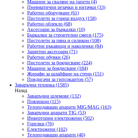
Машини за сваляне на тапети
(4)
Пневматични резачки и нитачки
(33)
Работно оборудване
(61)
Пистолети за горещ въздух
(158)
Работно облекло
(68)
Аксесоари за бъркалки
(10)
Бъркалки за строителни смеси
(175)
Пистолети за пяна и силикон
(108)
Работни ръкавици и наколенки
(84)
Защитни аксесоари
(71)
Работни обувки
(26)
Пистолети за боядисване
(224)
Машини за боядисване
(184)
Жирафи за шлайфане на стени
(151)
Повдигачи за гипсокартон
(57)
Заваръчна техника
(1585)
Назад
Заваръчни шлемове
(132)
Поялници
(115)
Телоподаващи апарати MIG/MAG
(163)
Заваръчни апарати TIG
(53)
Инверторни електрожени
(502)
Горелки
(76)
Електрожени
(102)
Телоподаващи апарати
(40)