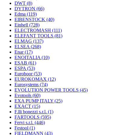
DWT
(8)
DYTRON
(66)
Edma
(119)
EIBENSTOCK
(40)
Einhell
(728)
ELECTROMASH
(111)
ELEFANT TOOLS
(81)
ELMAG
(137)
ELSEA
(268)
Enar
(17)
ENOITALIA
(10)
ESAB
(61)
ESPA
(53)
Euroboor
(53)
EUROKOMAX
(12)
Eurosystems
(74)
EVOLUTION POWER TOOLS
(45)
Evotools
(60)
EXA PUMP ITALY
(25)
EXACT
(15)
F.lli bonezzi s.r.l.
(1)
FARTOOLS
(595)
Fervi s.r.l.
(446)
Festool
(1)
FIELDMANN
(43)