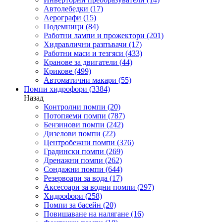
Автолебедки
(17)
Аерографи
(15)
Подемници
(84)
Работни лампи и прожектори
(201)
Хидравлични разпъвачи
(17)
Работни маси и тезгяси
(433)
Кранове за двигатели
(44)
Крикове
(499)
Автоматични макари
(55)
Помпи хидрофори
(3384)
Назад
Контролни помпи
(20)
Потопяеми помпи
(787)
Бензинови помпи
(242)
Дизелови помпи
(22)
Центробежни помпи
(376)
Градински помпи
(269)
Дренажни помпи
(262)
Сондажни помпи
(644)
Резервоари за вода
(17)
Аксесоари за водни помпи
(297)
Хидрофори
(258)
Помпи за басейн
(20)
Повишаване на налягане
(16)