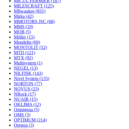
MICUL FERMIER
(187)
MILESCRAFT
(125)
MIlwaukee
(831)
Mirka
(42)
MMOTORS JSC
(68)
MMS
(19)
MOB
(5)
Möller
(15)
Mondelin
(69)
MONTOLIT
(52)
MTD
(121)
MTX
(92)
Multisystem
(1)
NEGEL
(13)
NILFISK
(143)
Nivel System
(135)
NORTON
(77)
NOVUS
(23)
NRock
(17)
NUAIR
(15)
OKLIMA
(12)
Omnigena
(5)
OMS
(3)
OPTIMUM
(214)
Oregon
(3)