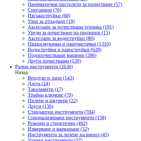
Пневматични пистолети за почистване
(57)
Снегорини
(76)
Пясъкоструйки
(68)
Улеи за отпадъци
(19)
Аксесоари за почистваща техника
(191)
Уреди за почистване на прозорци
(15)
Аксесоари за водоструйки
(80)
Прахосмукачки и парочистачки
(1310)
Водоструйки и пароструйки
(628)
Подопочистващи машини
(286)
Други почистващи
(120)
Ръчни инструменти
(2630)
Назад
Вендузи и лапи
(143)
Длета
(24)
Такаламити
(17)
Тръбни ключове
(79)
Пилене и шкурене
(22)
Други
(136)
Стандартни инструменти
(784)
Специализирани инструменти
(158)
Режещи и строителни
(492)
Измерване и маркиране
(32)
Инструменти за лепене на винил
(45)
Ударни инструменти
(37)