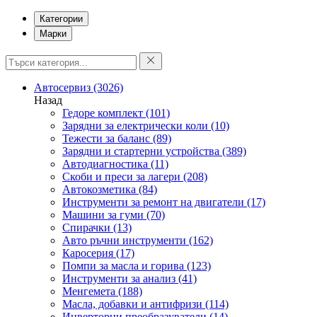
Категории
Марки
Автосервиз
(3026)
Назад
Гедоре комплект
(101)
Зарядни за електрически коли
(10)
Тежести за баланс
(89)
Зарядни и стартерни устройства
(389)
Автодиагностика
(11)
Скоби и преси за лагери
(208)
Автокозметика
(84)
Инструменти за ремонт на двигатели
(17)
Машини за гуми
(70)
Спирачки
(13)
Авто ръчни инструменти
(162)
Каросерия
(17)
Помпи за масла и горива
(123)
Инструменти за анализ
(41)
Менгемета
(188)
Масла, добавки и антифризи
(114)
Инверторни преобразуватели
(14)