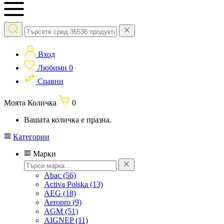
Вход
Любими
0
Сравни
Моята Количка
0
Вашата количка е празна.
Категории
Марки
Abac
(56)
Activa Polska
(13)
AEG
(18)
Aeropro
(9)
AGM
(51)
AIGNEP
(11)