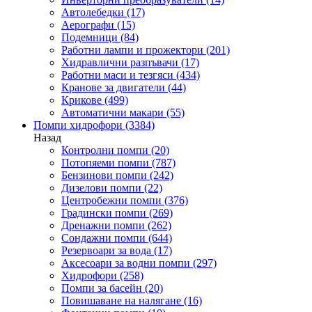
Автолебедки
(17)
Аерографи
(15)
Подемници
(84)
Работни лампи и прожектори
(201)
Хидравлични разпъвачи
(17)
Работни маси и тезгяси
(434)
Кранове за двигатели
(44)
Крикове
(499)
Автоматични макари
(55)
Помпи хидрофори
(3384)
Назад
Контролни помпи
(20)
Потопяеми помпи
(787)
Бензинови помпи
(242)
Дизелови помпи
(22)
Центробежни помпи
(376)
Градински помпи
(269)
Дренажни помпи
(262)
Сондажни помпи
(644)
Резервоари за вода
(17)
Аксесоари за водни помпи
(297)
Хидрофори
(258)
Помпи за басейн
(20)
Повишаване на налягане
(16)