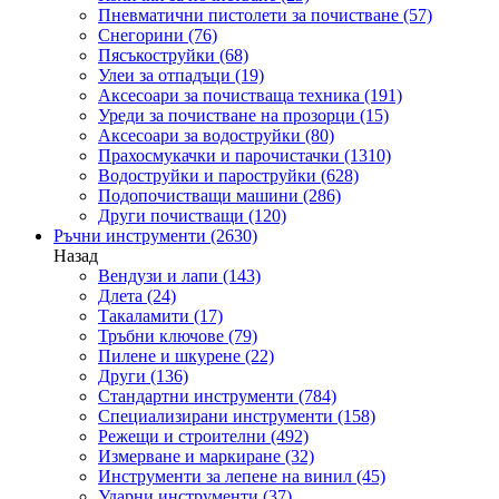
Пневматични пистолети за почистване
(57)
Снегорини
(76)
Пясъкоструйки
(68)
Улеи за отпадъци
(19)
Аксесоари за почистваща техника
(191)
Уреди за почистване на прозорци
(15)
Аксесоари за водоструйки
(80)
Прахосмукачки и парочистачки
(1310)
Водоструйки и пароструйки
(628)
Подопочистващи машини
(286)
Други почистващи
(120)
Ръчни инструменти
(2630)
Назад
Вендузи и лапи
(143)
Длета
(24)
Такаламити
(17)
Тръбни ключове
(79)
Пилене и шкурене
(22)
Други
(136)
Стандартни инструменти
(784)
Специализирани инструменти
(158)
Режещи и строителни
(492)
Измерване и маркиране
(32)
Инструменти за лепене на винил
(45)
Ударни инструменти
(37)