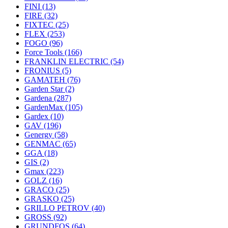
FINI
(13)
FIRE
(32)
FIXTEC
(25)
FLEX
(253)
FOGO
(96)
Force Tools
(166)
FRANKLIN ELECTRIC
(54)
FRONIUS
(5)
GAMATEH
(76)
Garden Star
(2)
Gardena
(287)
GardenMax
(105)
Gardex
(10)
GAV
(196)
Genergy
(58)
GENMAC
(65)
GGA
(18)
GIS
(2)
Gmax
(223)
GOLZ
(16)
GRACO
(25)
GRASKO
(25)
GRILLO PETROV
(40)
GROSS
(92)
GRUNDFOS
(64)