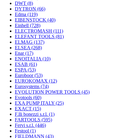
DWT
(8)
DYTRON
(66)
Edma
(119)
EIBENSTOCK
(40)
Einhell
(728)
ELECTROMASH
(111)
ELEFANT TOOLS
(81)
ELMAG
(137)
ELSEA
(268)
Enar
(17)
ENOITALIA
(10)
ESAB
(61)
ESPA
(53)
Euroboor
(53)
EUROKOMAX
(12)
Eurosystems
(74)
EVOLUTION POWER TOOLS
(45)
Evotools
(60)
EXA PUMP ITALY
(25)
EXACT
(15)
F.lli bonezzi s.r.l.
(1)
FARTOOLS
(595)
Fervi s.r.l.
(446)
Festool
(1)
FIELDMANN
(43)