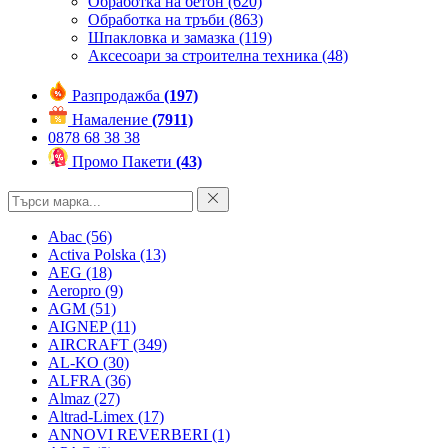
Обработка на бетон
(620)
Обработка на тръби
(863)
Шпакловка и замазка
(119)
Аксесоари за строителна техника
(48)
Разпродажба
(197)
Намаление
(7911)
0878 68 38 38
Промо Пакети
(43)
Abac
(56)
Activa Polska
(13)
AEG
(18)
Aeropro
(9)
AGM
(51)
AIGNEP
(11)
AIRCRAFT
(349)
AL-KO
(30)
ALFRA
(36)
Almaz
(27)
Altrad-Limex
(17)
ANNOVI REVERBERI
(1)