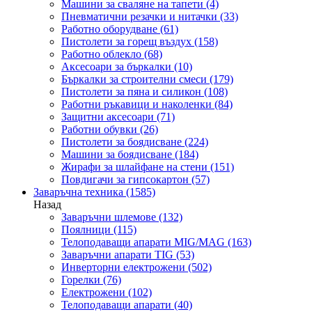
Машини за сваляне на тапети
(4)
Пневматични резачки и нитачки
(33)
Работно оборудване
(61)
Пистолети за горещ въздух
(158)
Работно облекло
(68)
Аксесоари за бъркалки
(10)
Бъркалки за строителни смеси
(179)
Пистолети за пяна и силикон
(108)
Работни ръкавици и наколенки
(84)
Защитни аксесоари
(71)
Работни обувки
(26)
Пистолети за боядисване
(224)
Машини за боядисване
(184)
Жирафи за шлайфане на стени
(151)
Повдигачи за гипсокартон
(57)
Заваръчна техника
(1585)
Назад
Заваръчни шлемове
(132)
Поялници
(115)
Телоподаващи апарати MIG/MAG
(163)
Заваръчни апарати TIG
(53)
Инверторни електрожени
(502)
Горелки
(76)
Електрожени
(102)
Телоподаващи апарати
(40)