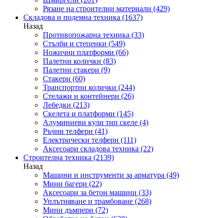
Рязане на строителни материали
(429)
Складова и подемна техника
(1637)
Назад
Противопожарна техника
(33)
Стълби и степенки
(549)
Ножични платформи
(66)
Палетни колички
(83)
Палетни стакери
(9)
Стакери
(60)
Транспортни колички
(244)
Стелажи и контейнери
(26)
Лебедки
(213)
Скелета и платформи
(145)
Алуминиеви кули тип скеле
(4)
Ръчни телфери
(41)
Електрически телфери
(111)
Аксесоари складова техника
(22)
Строителна техника
(2139)
Назад
Машини и инструменти за арматура
(49)
Мини багери
(22)
Аксесоари за бетон машини
(33)
Уплътняване и трамбоване
(268)
Мини дъмпери
(72)