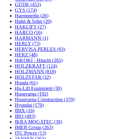
GÜDE
(453)
GYS
(174)
Haemmerlin
(26)
Hahn & Sohn
(20)
HAKLIFT
(27)
HARCO
(16)
HARMANN
(1)
HERLY
(73)
HERVISA PERLES
(93)
HERZ
(48)
HiKOKI - Hitachi
(265)
HOLZKRAFT
(124)
HOLZMANN
(818)
HOLZSTAR
(32)
Honda
(61)
Hu-Lift Equipment
(30)
Husqvarna
(192)
Husqvarna Construction
(379)
Hyundai
(170)
IBIX
(16)
IBO
(493)
IKRA MOGATEC
(39)
IMER Group
(263)
ITC Power
(13)
JANSEN
(263)