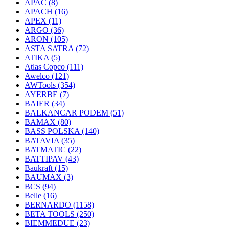
APAC
(8)
APACH
(16)
APEX
(11)
ARGO
(36)
ARON
(105)
ASTA SATRA
(72)
ATIKA
(5)
Atlas Copco
(111)
Awelco
(121)
AWTools
(354)
AYERBE
(7)
BAIER
(34)
BALKANCAR PODEM
(51)
BAMAX
(80)
BASS POLSKA
(140)
BATAVIA
(35)
BATMATIC
(22)
BATTIPAV
(43)
Baukraft
(15)
BAUMAX
(3)
BCS
(94)
Belle
(16)
BERNARDO
(1158)
BETA TOOLS
(250)
BIEMMEDUE
(23)