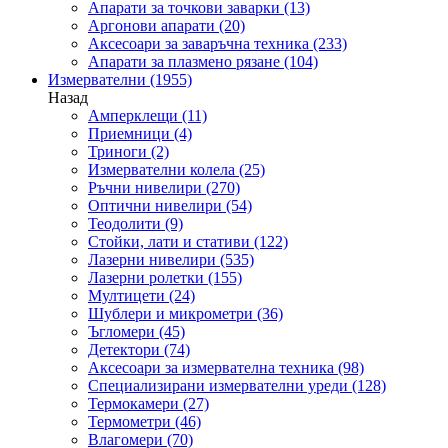
Апарати за точкови заварки
(13)
Аргонови апарати
(20)
Аксесоари за заваръчна техника
(233)
Апарати за плазмено рязане
(104)
Измервателни
(1955)
Назад
Амперклещи
(11)
Приемници
(4)
Триноги
(2)
Измервателни колела
(25)
Ръчни нивелири
(270)
Оптични нивелири
(54)
Теодолити
(9)
Стойки, лати и стативи
(122)
Лазерни нивелири
(535)
Лазерни ролетки
(155)
Мултицети
(24)
Шублери и микрометри
(36)
Ъгломери
(45)
Детектори
(74)
Аксесоари за измервателна техника
(98)
Специализирани измервателни уреди
(128)
Термокамери
(27)
Термометри
(46)
Влагомери
(70)