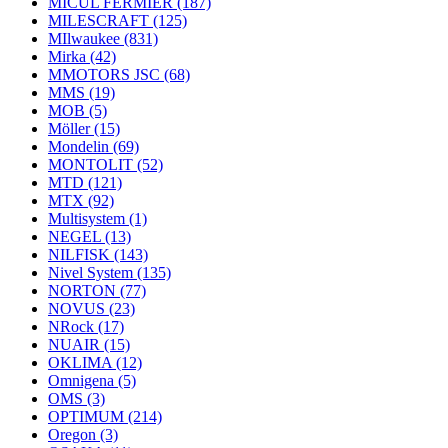
MICUL FERMIER
(187)
MILESCRAFT
(125)
MIlwaukee
(831)
Mirka
(42)
MMOTORS JSC
(68)
MMS
(19)
MOB
(5)
Möller
(15)
Mondelin
(69)
MONTOLIT
(52)
MTD
(121)
MTX
(92)
Multisystem
(1)
NEGEL
(13)
NILFISK
(143)
Nivel System
(135)
NORTON
(77)
NOVUS
(23)
NRock
(17)
NUAIR
(15)
OKLIMA
(12)
Omnigena
(5)
OMS
(3)
OPTIMUM
(214)
Oregon
(3)