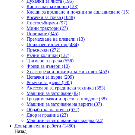
Духалки за листа
(195)
Кастрачки за клони
(123)
Клещи за връзване и ножици за ашладисване
(15)
Косачки за трева
(1048)
Листосъбирачи
(97)
Мини трактори
(27)
Поливане
(345)
Премахване на плевели
(13)
Прикачен инвентар
(484)
Пръскачки
(272)
Ръчни колички
(137)
Тримери за трева
(556)
Фрези за дънери
(10)
Храсторези и ножици за жив плет
(453)
Цепачки за дърва
(209)
Резачки за дърва
(595)
Аксесоари за градинска техника
(353)
Машини за заточване
(82)
Гроздомелачки и преси за плодове
(58)
Машини за заточване на вериги
(37)
Обработка на почва
(672)
Двор и градина
(23)
Машини за заточване на свредла
(24)
Довършителни работи
(1450)
Назад