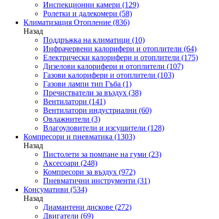
Инспекционни камери
(129)
Ролетки и далекомери
(58)
Климатизация Отопление
(836)
Назад
Поддръжка на климатици
(10)
Инфрачервени калорифери и отоплители
(64)
Електрически калорифери и отоплители
(175)
Дизелови калорифери и отоплители
(107)
Газови калорифери и отоплители
(103)
Газови лампи тип Гъба
(1)
Пречистватели за въздух
(38)
Вентилатори
(141)
Вентилатори индустриални
(60)
Овлажнители
(3)
Влагоуловители и изсушители
(128)
Компресори и пневматика
(1303)
Назад
Пистолети за помпане на гуми
(23)
Аксесоари
(248)
Компресори за въздух
(972)
Пневматични инструменти
(31)
Консумативи
(534)
Назад
Диамантени дискове
(272)
Двигатели
(69)