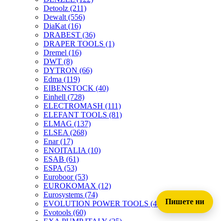
Detoolz
(211)
Dewalt
(556)
DiaKat
(16)
DRABEST
(36)
DRAPER TOOLS
(1)
Dremel
(16)
DWT
(8)
DYTRON
(66)
Edma
(119)
EIBENSTOCK
(40)
Einhell
(728)
ELECTROMASH
(111)
ELEFANT TOOLS
(81)
ELMAG
(137)
ELSEA
(268)
Enar
(17)
ENOITALIA
(10)
ESAB
(61)
ESPA
(53)
Euroboor
(53)
EUROKOMAX
(12)
Eurosystems
(74)
Пишете ни
EVOLUTION POWER TOOLS
(45)
Evotools
(60)