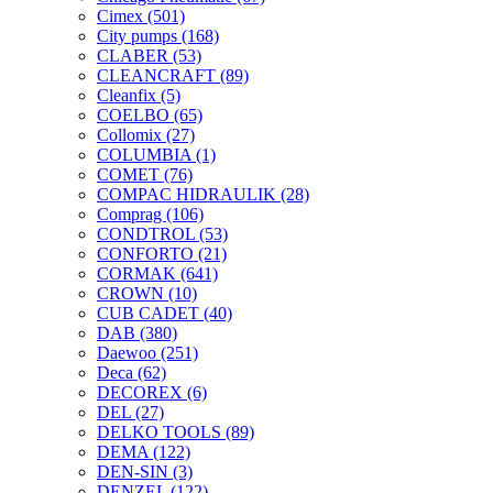
Cimex
(501)
City pumps
(168)
CLABER
(53)
CLEANCRAFT
(89)
Cleanfix
(5)
COELBO
(65)
Collomix
(27)
COLUMBIA
(1)
COMET
(76)
COMPAC HIDRAULIK
(28)
Comprag
(106)
CONDTROL
(53)
CONFORTO
(21)
CORMAK
(641)
CROWN
(10)
CUB CADET
(40)
DAB
(380)
Daewoo
(251)
Deca
(62)
DECOREX
(6)
DEL
(27)
DELKO TOOLS
(89)
DEMA
(122)
DEN-SIN
(3)
DENZEL
(122)