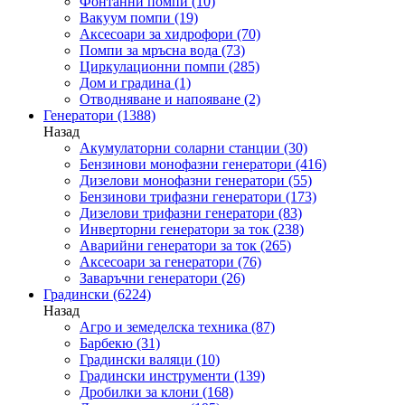
Фонтанни помпи
(10)
Вакуум помпи
(19)
Аксесоари за хидрофори
(70)
Помпи за мръсна вода
(73)
Циркулационни помпи
(285)
Дом и градина
(1)
Отводняване и напояване
(2)
Генератори
(1388)
Назад
Акумулаторни соларни станции
(30)
Бензинови монофазни генератори
(416)
Дизелови монофазни генератори
(55)
Бензинови трифазни генератори
(173)
Дизелови трифазни генератори
(83)
Инверторни генератори за ток
(238)
Аварийни генератори за ток
(265)
Аксесоари за генератори
(76)
Заваръчни генератори
(26)
Градински
(6224)
Назад
Агро и земеделска техника
(87)
Барбекю
(31)
Градински валяци
(10)
Градински инструменти
(139)
Дробилки за клони
(168)