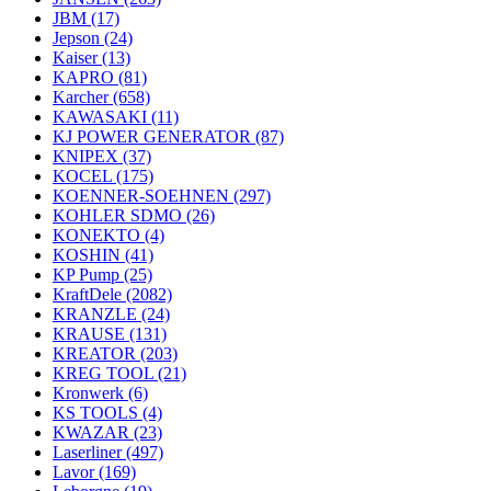
JBM
(17)
Jepson
(24)
Kaiser
(13)
KAPRO
(81)
Karcher
(658)
KAWASAKI
(11)
KJ POWER GENERATOR
(87)
KNIPEX
(37)
KOCEL
(175)
KOENNER-SOEHNEN
(297)
KOHLER SDMO
(26)
KONEKTO
(4)
KOSHIN
(41)
KP Pump
(25)
KraftDele
(2082)
KRANZLE
(24)
KRAUSE
(131)
KREATOR
(203)
KREG TOOL
(21)
Kronwerk
(6)
KS TOOLS
(4)
KWAZAR
(23)
Laserliner
(497)
Lavor
(169)