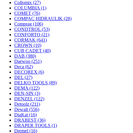
Collomix
(27)
COLUMBIA
(1)
COMET
(76)
COMPAC HIDRAULIK
(28)
Comprag
(106)
CONDTROL
(53)
CONFORTO
(21)
CORMAK
(641)
CROWN
(10)
CUB CADET
(40)
DAB
(380)
Daewoo
(251)
Deca
(62)
DECOREX
(6)
DEL
(27)
DELKO TOOLS
(89)
DEMA
(122)
DEN-SIN
(3)
DENZEL
(122)
Detoolz
(211)
Dewalt
(556)
DiaKat
(16)
DRABEST
(36)
DRAPER TOOLS
(1)
Dremel
(16)