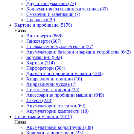
Други консумативи
(73)
Консумативи за градинска техника
(89)
Смазочни и залепващи
(7)
Препарати
(9)
Къртене и пробиване
(5178)
Назад
Винтоверти
(868)
Гайковерти
(607)
Пневматични чукове/секачи
(27)
Акумулаторни батерии и зарядни устройства
(642)
Бормашини
(892)
Къртачи
(214)
Перфоратори
(504)
Диамантено-пробивни машини
(100)
Хидравлични станции
(10)
Хидравлични чукове
(7)
Пистолети за пирони
(25)
Аксесоари за пробивни машини
(949)
Такери
(238)
Акумулаторни отвертки
(69)
Акумулаторни комплекти
(18)
Почистващи машини
(2919)
Назад
Акумулаторни водоструйки
(39)
Колички за почистване
(23)