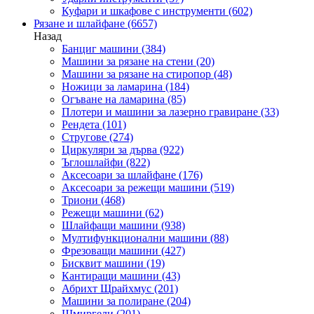
Куфари и шкафове с инструменти
(602)
Рязане и шлайфане
(6657)
Назад
Банциг машини
(384)
Машини за рязане на стени
(20)
Машини за рязане на стиропор
(48)
Ножици за ламарина
(184)
Огъване на ламарина
(85)
Плотери и машини за лазерно гравиране
(33)
Рендета
(101)
Стругове
(274)
Циркуляри за дърва
(922)
Ъглошлайфи
(822)
Аксесоари за шлайфане
(176)
Аксесоари за режещи машини
(519)
Триони
(468)
Режещи машини
(62)
Шлайфащи машини
(938)
Мултифункционални машини
(88)
Фрезоващи машини
(427)
Бисквит машини
(19)
Кантиращи машини
(43)
Абрихт Щрайхмус
(201)
Машини за полиране
(204)
Шмиргели
(201)