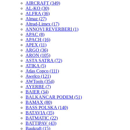
AIRCRAFT
(349)
AL-KO
(30)
ALFRA
(36)
Almaz
(27)
Altrad-Limex
(17)
ANNOVI REVERBERI
(1)
APAC
(8)
APACH
(16)
APEX
(11)
ARGO
(36)
ARON
(105)
ASTA SATRA
(72)
ATIKA
(5)
Atlas Copco
(111)
Awelco
(121)
AWTools
(354)
AYERBE
(7)
BAIER
(34)
BALKANCAR PODEM
(51)
BAMAX
(80)
BASS POLSKA
(140)
BATAVIA
(35)
BATMATIC
(22)
BATTIPAV
(43)
Baukraft
(15)