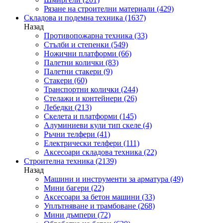
Рязане на строителни материали
(429)
Складова и подемна техника
(1637)
Назад
Противопожарна техника
(33)
Стълби и степенки
(549)
Ножични платформи
(66)
Палетни колички
(83)
Палетни стакери
(9)
Стакери
(60)
Транспортни колички
(244)
Стелажи и контейнери
(26)
Лебедки
(213)
Скелета и платформи
(145)
Алуминиеви кули тип скеле
(4)
Ръчни телфери
(41)
Електрически телфери
(111)
Аксесоари складова техника
(22)
Строителна техника
(2139)
Назад
Машини и инструменти за арматура
(49)
Мини багери
(22)
Аксесоари за бетон машини
(33)
Уплътняване и трамбоване
(268)
Мини дъмпери
(72)