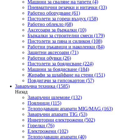
Машини за сваляне на тапети
(4)
Пневматични резачки и нитачки
(33)
Работно оборудване
(61)
Пистолети за горещ въздух
(158)
Работно облекло
(68)
Аксесоари за бъркалки
(10)
Бъркалки за строителни смеси
(179)
Пистолети за пяна и силикон
(108)
Работни ръкавици и наколенки
(84)
Защитни аксесоари
(71)
Работни обувки
(26)
Пистолети за боядисване
(224)
Машини за боядисване
(184)
Жирафи за шлайфане на стени
(151)
Повдигачи за гипсокартон
(57)
Заваръчна техника
(1585)
Назад
Заваръчни шлемове
(132)
Поялници
(115)
Телоподаващи апарати MIG/MAG
(163)
Заваръчни апарати TIG
(53)
Инверторни електрожени
(502)
Горелки
(76)
Електрожени
(102)
Телоподаващи апарати
(40)