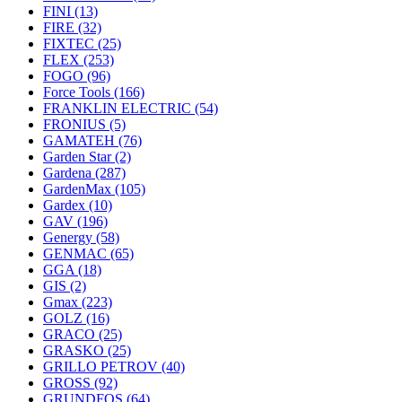
FINI
(13)
FIRE
(32)
FIXTEC
(25)
FLEX
(253)
FOGO
(96)
Force Tools
(166)
FRANKLIN ELECTRIC
(54)
FRONIUS
(5)
GAMATEH
(76)
Garden Star
(2)
Gardena
(287)
GardenMax
(105)
Gardex
(10)
GAV
(196)
Genergy
(58)
GENMAC
(65)
GGA
(18)
GIS
(2)
Gmax
(223)
GOLZ
(16)
GRACO
(25)
GRASKO
(25)
GRILLO PETROV
(40)
GROSS
(92)
GRUNDFOS
(64)