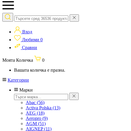
Вход
Любими
0
Сравни
Моята Количка
0
Вашата количка е празна.
Категории
Марки
Abac
(56)
Activa Polska
(13)
AEG
(18)
Aeropro
(9)
AGM
(51)
AIGNEP
(11)