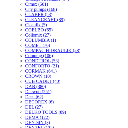
Cimex
(501)
City pumps
(168)
CLABER
(53)
CLEANCRAFT
(89)
Cleanfix
(5)
COELBO
(65)
Collomix
(27)
COLUMBIA
(1)
COMET
(76)
COMPAC HIDRAULIK
(28)
Comprag
(106)
CONDTROL
(53)
CONFORTO
(21)
CORMAK
(641)
CROWN
(10)
CUB CADET
(40)
DAB
(380)
Daewoo
(251)
Deca
(62)
DECOREX
(6)
DEL
(27)
DELKO TOOLS
(89)
DEMA
(122)
DEN-SIN
(3)
DENZEL
(122)