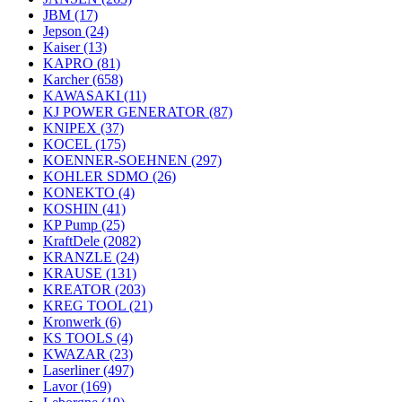
JBM
(17)
Jepson
(24)
Kaiser
(13)
KAPRO
(81)
Karcher
(658)
KAWASAKI
(11)
KJ POWER GENERATOR
(87)
KNIPEX
(37)
KOCEL
(175)
KOENNER-SOEHNEN
(297)
KOHLER SDMO
(26)
KONEKTO
(4)
KOSHIN
(41)
KP Pump
(25)
KraftDele
(2082)
KRANZLE
(24)
KRAUSE
(131)
KREATOR
(203)
KREG TOOL
(21)
Kronwerk
(6)
KS TOOLS
(4)
KWAZAR
(23)
Laserliner
(497)
Lavor
(169)