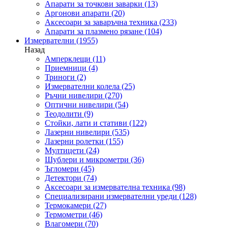
Апарати за точкови заварки
(13)
Аргонови апарати
(20)
Аксесоари за заваръчна техника
(233)
Апарати за плазмено рязане
(104)
Измервателни
(1955)
Назад
Амперклещи
(11)
Приемници
(4)
Триноги
(2)
Измервателни колела
(25)
Ръчни нивелири
(270)
Оптични нивелири
(54)
Теодолити
(9)
Стойки, лати и стативи
(122)
Лазерни нивелири
(535)
Лазерни ролетки
(155)
Мултицети
(24)
Шублери и микрометри
(36)
Ъгломери
(45)
Детектори
(74)
Аксесоари за измервателна техника
(98)
Специализирани измервателни уреди
(128)
Термокамери
(27)
Термометри
(46)
Влагомери
(70)