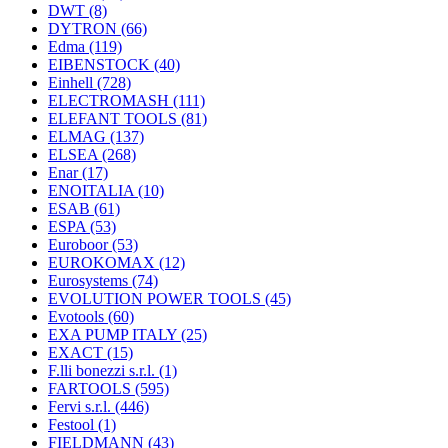
DWT
(8)
DYTRON
(66)
Edma
(119)
EIBENSTOCK
(40)
Einhell
(728)
ELECTROMASH
(111)
ELEFANT TOOLS
(81)
ELMAG
(137)
ELSEA
(268)
Enar
(17)
ENOITALIA
(10)
ESAB
(61)
ESPA
(53)
Euroboor
(53)
EUROKOMAX
(12)
Eurosystems
(74)
EVOLUTION POWER TOOLS
(45)
Evotools
(60)
EXA PUMP ITALY
(25)
EXACT
(15)
F.lli bonezzi s.r.l.
(1)
FARTOOLS
(595)
Fervi s.r.l.
(446)
Festool
(1)
FIELDMANN
(43)