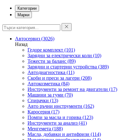
Категории
Марки
Автосервиз
(3026)
Назад
Гедоре комплект
(101)
Зарядни за електрически коли
(10)
Тежести за баланс
(89)
Зарядни и стартерни устройства
(389)
Автодиагностика
(11)
Скоби и преси за лагери
(208)
Автокозметика
(84)
Инструменти за ремонт на двигатели
(17)
Машини за гуми
(70)
Спирачки
(13)
Авто ръчни инструменти
(162)
Каросерия
(17)
Помпи за масла и горива
(123)
Инструменти за анализ
(41)
Менгемета
(188)
Масла, добавки и антифризи
(114)
Инверторни преобразуватели
(14)