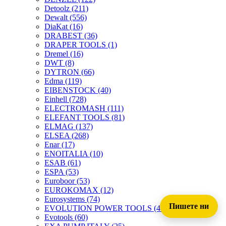
Detoolz
(211)
Dewalt
(556)
DiaKat
(16)
DRABEST
(36)
DRAPER TOOLS
(1)
Dremel
(16)
DWT
(8)
DYTRON
(66)
Edma
(119)
EIBENSTOCK
(40)
Einhell
(728)
ELECTROMASH
(111)
ELEFANT TOOLS
(81)
ELMAG
(137)
ELSEA
(268)
Enar
(17)
ENOITALIA
(10)
ESAB
(61)
ESPA
(53)
Euroboor
(53)
EUROKOMAX
(12)
Eurosystems
(74)
Пишете ни
EVOLUTION POWER TOOLS
(45)
Evotools
(60)