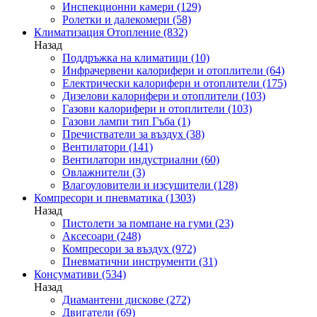
Инспекционни камери
(129)
Ролетки и далекомери
(58)
Климатизация Отопление
(832)
Назад
Поддръжка на климатици
(10)
Инфрачервени калорифери и отоплители
(64)
Електрически калорифери и отоплители
(175)
Дизелови калорифери и отоплители
(103)
Газови калорифери и отоплители
(103)
Газови лампи тип Гъба
(1)
Пречистватели за въздух
(38)
Вентилатори
(141)
Вентилатори индустриални
(60)
Овлажнители
(3)
Влагоуловители и изсушители
(128)
Компресори и пневматика
(1303)
Назад
Пистолети за помпане на гуми
(23)
Аксесоари
(248)
Компресори за въздух
(972)
Пневматични инструменти
(31)
Консумативи
(534)
Назад
Диамантени дискове
(272)
Двигатели
(69)