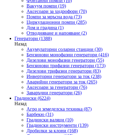
Фонтанни помпи
(10)
Вакуум помпи
(19)
Аксесоари за хидрофори
(70)
Помпи за мръсна вода
(73)
Циркулационни помпи
(285)
Дом и градина
(1)
Отводняване и напояване
(2)
Генератори
(1388)
Назад
Акумулаторни соларни станции
(30)
Бензинови монофазни генератори
(416)
Дизелови монофазни генератори
(55)
Бензинови трифазни генератори
(173)
Дизелови трифазни генератори
(83)
Инверторни генератори за ток
(238)
Аварийни генератори за ток
(265)
Аксесоари за генератори
(76)
Заваръчни генератори
(26)
Градински
(6224)
Назад
Агро и земеделска техника
(87)
Барбекю
(31)
Градински валяци
(10)
Градински инструменти
(139)
Дробилки за клони
(168)