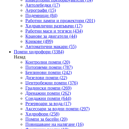
Автолебедки
(17)
Аерографи
(15)
Подемници
(84)
Работни лампи и прожектори
(201)
Хидравлични разпъвачи
(17)
Работни маси и тезгяси
(434)
Кранове за двигатели
(44)
Крикове
(499)
Автоматични макари
(55)
Помпи хидрофори
(3384)
Назад
Контролни помпи
(20)
Потопяеми помпи
(787)
Бензинови помпи
(242)
Дизелови помпи
(22)
Центробежни помпи
(376)
Градински помпи
(269)
Дренажни помпи
(262)
Сондажни помпи
(644)
Резервоари за вода
(17)
Аксесоари за водни помпи
(297)
Хидрофори
(258)
Помпи за басейн
(20)
Повишаване на налягане
(16)