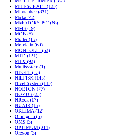
MICUL FERMIER
(187)
MILESCRAFT
(125)
MIlwaukee
(831)
Mirka
(42)
MMOTORS JSC
(68)
MMS
(19)
MOB
(5)
Möller
(15)
Mondelin
(69)
MONTOLIT
(52)
MTD
(121)
MTX
(92)
Multisystem
(1)
NEGEL
(13)
NILFISK
(143)
Nivel System
(135)
NORTON
(77)
NOVUS
(23)
NRock
(17)
NUAIR
(15)
OKLIMA
(12)
Omnigena
(5)
OMS
(3)
OPTIMUM
(214)
Oregon
(3)