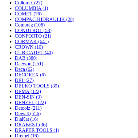
Collomix
(27)
COLUMBIA
(1)
COMET
(76)
COMPAC HIDRAULIK
(28)
Comprag
(106)
CONDTROL
(53)
CONFORTO
(21)
CORMAK
(641)
CROWN
(10)
CUB CADET
(40)
DAB
(380)
Daewoo
(251)
Deca
(62)
DECOREX
(6)
DEL
(27)
DELKO TOOLS
(89)
DEMA
(122)
DEN-SIN
(3)
DENZEL
(122)
Detoolz
(211)
Dewalt
(556)
DiaKat
(16)
DRABEST
(36)
DRAPER TOOLS
(1)
Dremel
(16)