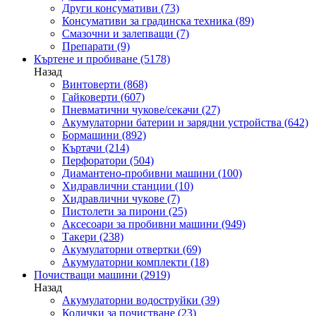
Други консумативи
(73)
Консумативи за градинска техника
(89)
Смазочни и залепващи
(7)
Препарати
(9)
Къртене и пробиване
(5178)
Назад
Винтоверти
(868)
Гайковерти
(607)
Пневматични чукове/секачи
(27)
Акумулаторни батерии и зарядни устройства
(642)
Бормашини
(892)
Къртачи
(214)
Перфоратори
(504)
Диамантено-пробивни машини
(100)
Хидравлични станции
(10)
Хидравлични чукове
(7)
Пистолети за пирони
(25)
Аксесоари за пробивни машини
(949)
Такери
(238)
Акумулаторни отвертки
(69)
Акумулаторни комплекти
(18)
Почистващи машини
(2919)
Назад
Акумулаторни водоструйки
(39)
Колички за почистване
(23)