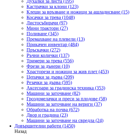
Духалки за листа
(195)
Кастрачки за клони
(123)
Клещи за връзване и ножици за ашладисване
(15)
Косачки за трева
(1048)
Листосъбирачи
(97)
Мини трактори
(27)
Поливане
(345)
Премахване на плевели
(13)
Прикачен инвентар
(484)
Пръскачки
(272)
Ръчни колички
(137)
Тримери за трева
(556)
Фрези за дънери
(10)
Храсторези и ножици за жив плет
(453)
Цепачки за дърва
(209)
Резачки за дърва
(595)
Аксесоари за градинска техника
(353)
Машини за заточване
(82)
Гроздомелачки и преси за плодове
(58)
Машини за заточване на вериги
(37)
Обработка на почва
(672)
Двор и градина
(23)
Машини за заточване на свредла
(24)
Довършителни работи
(1450)
Назад