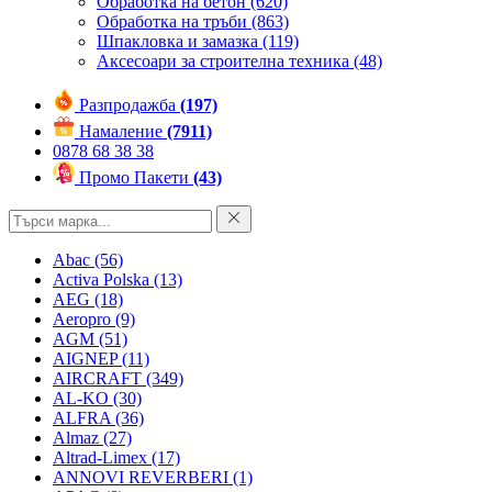
Обработка на бетон
(620)
Обработка на тръби
(863)
Шпакловка и замазка
(119)
Аксесоари за строителна техника
(48)
Разпродажба
(197)
Намаление
(7911)
0878 68 38 38
Промо Пакети
(43)
Abac
(56)
Activa Polska
(13)
AEG
(18)
Aeropro
(9)
AGM
(51)
AIGNEP
(11)
AIRCRAFT
(349)
AL-KO
(30)
ALFRA
(36)
Almaz
(27)
Altrad-Limex
(17)
ANNOVI REVERBERI
(1)