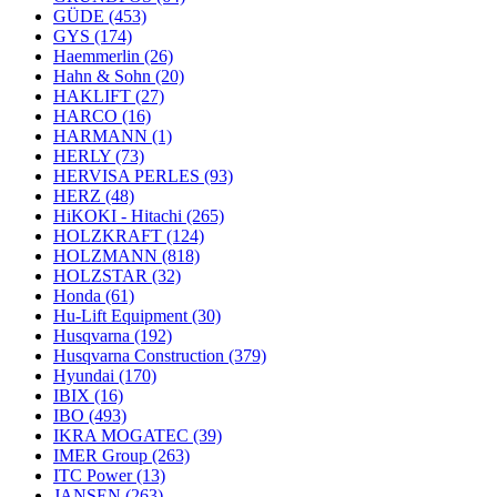
GÜDE
(453)
GYS
(174)
Haemmerlin
(26)
Hahn & Sohn
(20)
HAKLIFT
(27)
HARCO
(16)
HARMANN
(1)
HERLY
(73)
HERVISA PERLES
(93)
HERZ
(48)
HiKOKI - Hitachi
(265)
HOLZKRAFT
(124)
HOLZMANN
(818)
HOLZSTAR
(32)
Honda
(61)
Hu-Lift Equipment
(30)
Husqvarna
(192)
Husqvarna Construction
(379)
Hyundai
(170)
IBIX
(16)
IBO
(493)
IKRA MOGATEC
(39)
IMER Group
(263)
ITC Power
(13)
JANSEN
(263)