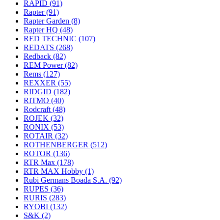
RAPID
(91)
Rapter
(91)
Rapter Garden
(8)
Rapter HQ
(48)
RED TECHNIC
(107)
REDATS
(268)
Redback
(82)
REM Power
(82)
Rems
(127)
REXXER
(55)
RIDGID
(182)
RITMO
(40)
Rodcraft
(48)
ROJEK
(32)
RONIX
(53)
ROTAIR
(32)
ROTHENBERGER
(512)
ROTOR
(136)
RTR Max
(178)
RTR MAX Hobby
(1)
Rubi Germans Boada S.A.
(92)
RUPES
(36)
RURIS
(283)
RYOBI
(132)
S&K
(2)