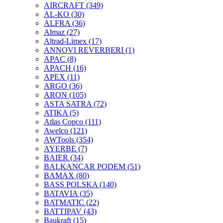
AIRCRAFT
(349)
AL-KO
(30)
ALFRA
(36)
Almaz
(27)
Altrad-Limex
(17)
ANNOVI REVERBERI
(1)
APAC
(8)
APACH
(16)
APEX
(11)
ARGO
(36)
ARON
(105)
ASTA SATRA
(72)
ATIKA
(5)
Atlas Copco
(111)
Awelco
(121)
AWTools
(354)
AYERBE
(7)
BAIER
(34)
BALKANCAR PODEM
(51)
BAMAX
(80)
BASS POLSKA
(140)
BATAVIA
(35)
BATMATIC
(22)
BATTIPAV
(43)
Baukraft
(15)