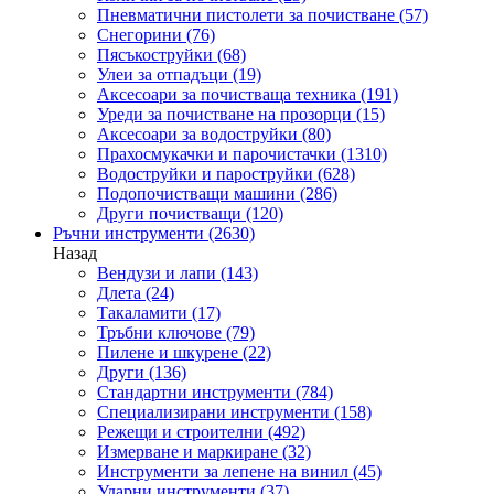
Пневматични пистолети за почистване
(57)
Снегорини
(76)
Пясъкоструйки
(68)
Улеи за отпадъци
(19)
Аксесоари за почистваща техника
(191)
Уреди за почистване на прозорци
(15)
Аксесоари за водоструйки
(80)
Прахосмукачки и парочистачки
(1310)
Водоструйки и пароструйки
(628)
Подопочистващи машини
(286)
Други почистващи
(120)
Ръчни инструменти
(2630)
Назад
Вендузи и лапи
(143)
Длета
(24)
Такаламити
(17)
Тръбни ключове
(79)
Пилене и шкурене
(22)
Други
(136)
Стандартни инструменти
(784)
Специализирани инструменти
(158)
Режещи и строителни
(492)
Измерване и маркиране
(32)
Инструменти за лепене на винил
(45)
Ударни инструменти
(37)