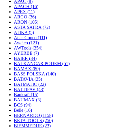
APAC
(8)
APACH
(16)
APEX
(11)
ARGO
(36)
ARON
(105)
ASTA SATRA
(72)
ATIKA
(5)
Atlas Copco
(111)
Awelco
(121)
AWTools
(354)
AYERBE
(7)
BAIER
(34)
BALKANCAR PODEM
(51)
BAMAX
(80)
BASS POLSKA
(140)
BATAVIA
(35)
BATMATIC
(22)
BATTIPAV
(43)
Baukraft
(15)
BAUMAX
(3)
BCS
(94)
Belle
(16)
BERNARDO
(1158)
BETA TOOLS
(250)
BIEMMEDUE
(23)