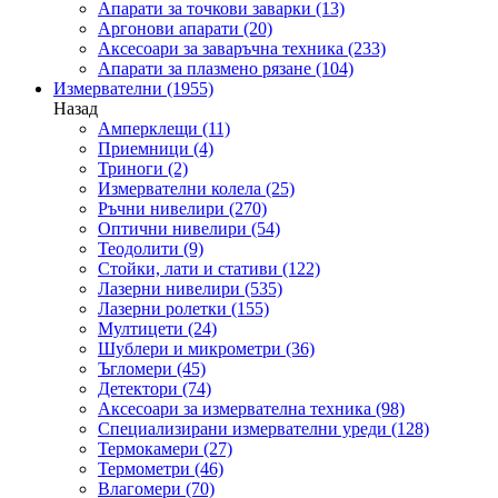
Апарати за точкови заварки
(13)
Аргонови апарати
(20)
Аксесоари за заваръчна техника
(233)
Апарати за плазмено рязане
(104)
Измервателни
(1955)
Назад
Амперклещи
(11)
Приемници
(4)
Триноги
(2)
Измервателни колела
(25)
Ръчни нивелири
(270)
Оптични нивелири
(54)
Теодолити
(9)
Стойки, лати и стативи
(122)
Лазерни нивелири
(535)
Лазерни ролетки
(155)
Мултицети
(24)
Шублери и микрометри
(36)
Ъгломери
(45)
Детектори
(74)
Аксесоари за измервателна техника
(98)
Специализирани измервателни уреди
(128)
Термокамери
(27)
Термометри
(46)
Влагомери
(70)