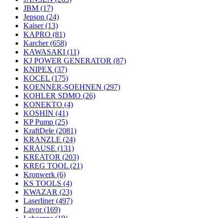
JBM
(17)
Jepson
(24)
Kaiser
(13)
KAPRO
(81)
Karcher
(658)
KAWASAKI
(11)
KJ POWER GENERATOR
(87)
KNIPEX
(37)
KOCEL
(175)
KOENNER-SOEHNEN
(297)
KOHLER SDMO
(26)
KONEKTO
(4)
KOSHIN
(41)
KP Pump
(25)
KraftDele
(2081)
KRANZLE
(24)
KRAUSE
(131)
KREATOR
(203)
KREG TOOL
(21)
Kronwerk
(6)
KS TOOLS
(4)
KWAZAR
(23)
Laserliner
(497)
Lavor
(169)