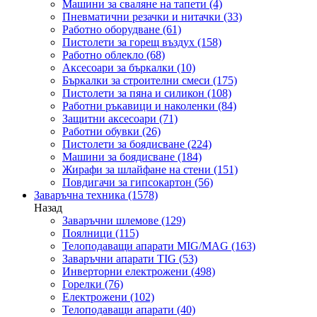
Машини за сваляне на тапети
(4)
Пневматични резачки и нитачки
(33)
Работно оборудване
(61)
Пистолети за горещ въздух
(158)
Работно облекло
(68)
Аксесоари за бъркалки
(10)
Бъркалки за строителни смеси
(175)
Пистолети за пяна и силикон
(108)
Работни ръкавици и наколенки
(84)
Защитни аксесоари
(71)
Работни обувки
(26)
Пистолети за боядисване
(224)
Машини за боядисване
(184)
Жирафи за шлайфане на стени
(151)
Повдигачи за гипсокартон
(56)
Заваръчна техника
(1578)
Назад
Заваръчни шлемове
(129)
Поялници
(115)
Телоподаващи апарати MIG/MAG
(163)
Заваръчни апарати TIG
(53)
Инверторни електрожени
(498)
Горелки
(76)
Електрожени
(102)
Телоподаващи апарати
(40)