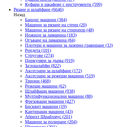
Куфари и шкафове с инструменти
(599)
Рязане и шлайфане
(6646)
Назад
Банциг машини
(384)
Машини за рязане на стени
(20)
Машини за рязане на стиропор
(48)
Ножици за ламарина
(183)
Огъване на ламарина
(84)
Плотери и машини за лазерно гравиране
(33)
Рендета
(101)
Стругове
(274)
Циркуляри за дърва
(919)
Ъглошлайфи
(822)
Аксесоари за шлайфане
(172)
Аксесоари за режещи машини
(519)
Триони
(468)
Режещи машини
(62)
Шлайфащи машини
(938)
Мултифункционални машини
(88)
Фрезоващи машини
(427)
Бисквит машини
(19)
Кантиращи машини
(43)
Абрихт Щрайхмус
(201)
Машини за полиране
(204)
Шмиргели
(201)