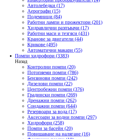
Автолебедки
(17)
Аерографи
(15)
Подемници
(84)
Работни лампи и прожектори
(201)
Хидравлични разпъвачи
(17)
Работни маси и тезгяси
(431)
Кранове за двигатели
(44)
Крикове
(495)
Автоматични макари
(55)
Помпи хидрофори
(3383)
Назад
Контролни помпи
(20)
Потопяеми помпи
(786)
Бензинови помпи
(242)
Дизелови помпи
(22)
Центробежни помпи
(376)
Градински помпи
(269)
Дренажни помпи
(262)
Сондажни помпи
(644)
Резервоари за вода
(17)
Аксесоари за водни помпи
(297)
Хидрофори
(258)
Помпи за басейн
(20)
Повишаване на налягане
(16)