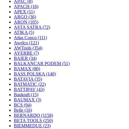
APAC
(8)
APACH
(16)
APEX
(11)
ARGO
(36)
ARON
(105)
ASTA SATRA
(72)
ATIKA
(5)
Atlas Copco
(111)
Awelco
(121)
AWTools
(354)
AYERBE
(7)
BAIER
(34)
BALKANCAR PODEM
(51)
BAMAX
(80)
BASS POLSKA
(140)
BATAVIA
(35)
BATMATIC
(22)
BATTIPAV
(43)
Baukraft
(15)
BAUMAX
(3)
BCS
(94)
Belle
(16)
BERNARDO
(1158)
BETA TOOLS
(250)
BIEMMEDUE
(23)