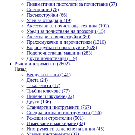
Пневматични пистолети за почистване
(57)
Снегорини
(76)
Пясъкоструйки
(66)
Улеи за отпадъци
(19)
Аксесоари за почистваща техника
(191)
Уреди за почистване на прозорци
(15)
Аксесоари за водоструйки
(80)
Прахосмукачки и парочистачки
(1310)
Водоструйки и пароструйки
(628)
Подопочистващи машини
(283)
Други почистващи
(119)
Ръчни инструменти
(2602)
Назад
Вендузи и лапи
(141)
Длета
(24)
Такаламити
(17)
Тръбни ключове
(77)
Пилене и шкурене
(22)
Други
(136)
Стандартни инструменти
(767)
Специализирани инструменти
(156)
Режещи и строителни
(501)
Измерване и маркиране
(32)
Инструменти за лепене на винил
(45)
Ударни инструменти
(37)