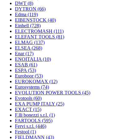
DWT
(8)
DYTRON
(66)
Edma
(119)
EIBENSTOCK
(40)
Einhell
(728)
ELECTROMASH
(111)
ELEFANT TOOLS
(81)
ELMAG
(137)
ELSEA
(268)
Enar
(17)
ENOITALIA
(10)
ESAB
(61)
ESPA
(53)
Euroboor
(53)
EUROKOMAX
(12)
Eurosystems
(74)
EVOLUTION POWER TOOLS
(45)
Evotools
(60)
EXA PUMP ITALY
(25)
EXACT
(15)
F.lli bonezzi s.r.l.
(1)
FARTOOLS
(595)
Fervi s.r.l.
(446)
Festool
(1)
FIELDMANN
(43)