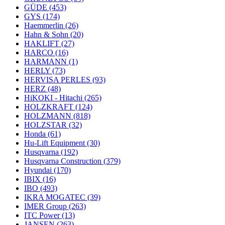
GÜDE
(453)
GYS
(174)
Haemmerlin
(26)
Hahn & Sohn
(20)
HAKLIFT
(27)
HARCO
(16)
HARMANN
(1)
HERLY
(73)
HERVISA PERLES
(93)
HERZ
(48)
HiKOKI - Hitachi
(265)
HOLZKRAFT
(124)
HOLZMANN
(818)
HOLZSTAR
(32)
Honda
(61)
Hu-Lift Equipment
(30)
Husqvarna
(192)
Husqvarna Construction
(379)
Hyundai
(170)
IBIX
(16)
IBO
(493)
IKRA MOGATEC
(39)
IMER Group
(263)
ITC Power
(13)
JANSEN
(263)