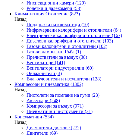
Инспекционни камери
(129)
Ролетки и далекомери
(58)
Климатизация Отопление
(823)
Назад
Поддръжка на климатици
(10)
Инфрачервени калорифери и отоплители
(64)
Електрически калорифери и отоплители
(167)
Дизелови калорифери и отоплители
(103)
Газови калорифери и отоплители
(102)
Газови лампи тип Гъба
(1)
Пречистватели за въздух
(38)
Вентилатори
(141)
Вентилатори индустриални
(60)
Овлажнители
(3)
Влагоуловители и изсушители
(128)
Компресори и пневматика
(1302)
Назад
Пистолети за помпане на гуми
(23)
Аксесоари
(248)
Компресори за въздух
(971)
Пневматични инструменти
(31)
Консумативи
(534)
Назад
Диамантени дискове
(272)
Двигатели
(69)