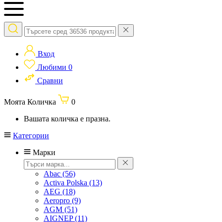
Вход
Любими
0
Сравни
Моята Количка
0
Вашата количка е празна.
Категории
Марки
Abac
(56)
Activa Polska
(13)
AEG
(18)
Aeropro
(9)
AGM
(51)
AIGNEP
(11)