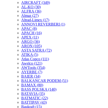
AIRCRAFT
(349)
AL-KO
(30)
ALFRA
(36)
Almaz
(27)
Altrad-Limex
(17)
ANNOVI REVERBERI
(1)
APAC
(8)
APACH
(16)
APEX
(11)
ARGO
(36)
ARON
(105)
ASTA SATRA
(72)
ATIKA
(5)
Atlas Copco
(111)
Awelco
(121)
AWTools
(354)
AYERBE
(7)
BAIER
(34)
BALKANCAR PODEM
(51)
BAMAX
(80)
BASS POLSKA
(140)
BATAVIA
(35)
BATMATIC
(22)
BATTIPAV
(43)
Baukraft
(15)