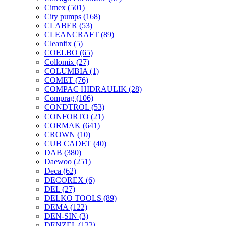
Cimex
(501)
City pumps
(168)
CLABER
(53)
CLEANCRAFT
(89)
Cleanfix
(5)
COELBO
(65)
Collomix
(27)
COLUMBIA
(1)
COMET
(76)
COMPAC HIDRAULIK
(28)
Comprag
(106)
CONDTROL
(53)
CONFORTO
(21)
CORMAK
(641)
CROWN
(10)
CUB CADET
(40)
DAB
(380)
Daewoo
(251)
Deca
(62)
DECOREX
(6)
DEL
(27)
DELKO TOOLS
(89)
DEMA
(122)
DEN-SIN
(3)
DENZEL
(122)