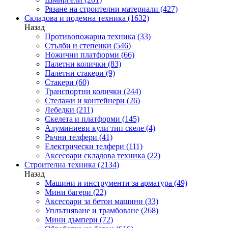
Рязане на строителни материали
(427)
Складова и подемна техника
(1632)
Назад
Противопожарна техника
(33)
Стълби и степенки
(546)
Ножични платформи
(66)
Палетни колички
(83)
Палетни стакери
(9)
Стакери
(60)
Транспортни колички
(244)
Стелажи и контейнери
(26)
Лебедки
(211)
Скелета и платформи
(145)
Алуминиеви кули тип скеле
(4)
Ръчни телфери
(41)
Електрически телфери
(111)
Аксесоари складова техника
(22)
Строителна техника
(2134)
Назад
Машини и инструменти за арматура
(49)
Мини багери
(22)
Аксесоари за бетон машини
(33)
Уплътняване и трамбоване
(268)
Мини дъмпери
(72)