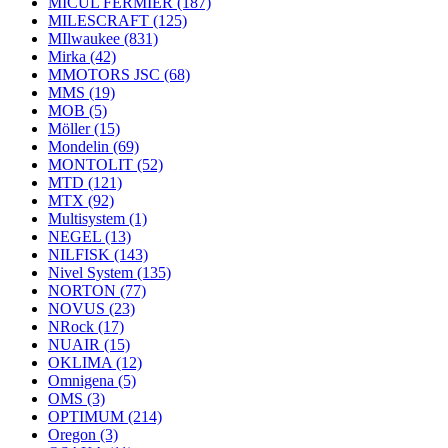
MICUL FERMIER
(187)
MILESCRAFT
(125)
MIlwaukee
(831)
Mirka
(42)
MMOTORS JSC
(68)
MMS
(19)
MOB
(5)
Möller
(15)
Mondelin
(69)
MONTOLIT
(52)
MTD
(121)
MTX
(92)
Multisystem
(1)
NEGEL
(13)
NILFISK
(143)
Nivel System
(135)
NORTON
(77)
NOVUS
(23)
NRock
(17)
NUAIR
(15)
OKLIMA
(12)
Omnigena
(5)
OMS
(3)
OPTIMUM
(214)
Oregon
(3)