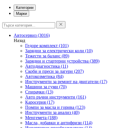
Категории
Марки
Автосервиз
(3016)
Назад
Гедоре комплект
(101)
Зарядни за електрически коли
(10)
Тежести за баланс
(89)
Зарядни и стартерни устройства
(389)
Автодиагностика
(11)
Скоби и преси за лагери
(207)
Автокозметика
(84)
Инструменти за ремонт на двигатели
(17)
Машини за гуми
(70)
Спирачки
(13)
Авто ръчни инструменти
(161)
Каросерия
(17)
Помпи за масла и горива
(123)
Инструменти за анализ
(40)
Менгемета
(188)
Масла, добавки и антифризи
(114)
Инверторни преобразуватели
(14)