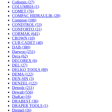
Collomix
(27)
COLUMBIA
(1)
COMET
(76)
COMPAC HIDRAULIK
(28)
Comprag
(106)
CONDTROL
(53)
CONFORTO
(21)
CORMAK
(641)
CROWN
(10)
CUB CADET
(40)
DAB
(380)
Daewoo
(251)
Deca
(62)
DECOREX
(6)
DEL
(27)
DELKO TOOLS
(89)
DEMA
(122)
DEN-SIN
(3)
DENZEL
(122)
Detoolz
(211)
Dewalt
(556)
DiaKat
(16)
DRABEST
(36)
DRAPER TOOLS
(1)
Dremel
(16)