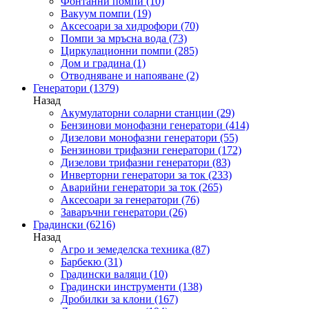
Фонтанни помпи
(10)
Вакуум помпи
(19)
Аксесоари за хидрофори
(70)
Помпи за мръсна вода
(73)
Циркулационни помпи
(285)
Дом и градина
(1)
Отводняване и напояване
(2)
Генератори
(1379)
Назад
Акумулаторни соларни станции
(29)
Бензинови монофазни генератори
(414)
Дизелови монофазни генератори
(55)
Бензинови трифазни генератори
(172)
Дизелови трифазни генератори
(83)
Инверторни генератори за ток
(233)
Аварийни генератори за ток
(265)
Аксесоари за генератори
(76)
Заваръчни генератори
(26)
Градински
(6216)
Назад
Агро и земеделска техника
(87)
Барбекю
(31)
Градински валяци
(10)
Градински инструменти
(138)
Дробилки за клони
(167)