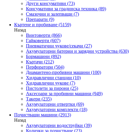
Други консумативи
(73)
Консумативи за градинска техника
(89)
Смазочни и залепващи
(7)
Препарати
(9)
Къртене и пробиване
(5159)
Назад
Винтоверти
(866)
Гайковерти
(607)
Пневматични чукове/секачи
(27)
Акумулаторни батерии и зарядни устройства
(630)
Бормашини
(892)
Къртачи
(212)
Перфоратори
(504)
Диамантено-пробивни машини
(100)
Хидравлични станции
(10)
Хидравлични чукове
(7)
Пистолети за пирони
(25)
Аксесоари за пробивни машини
(949)
Такери
(235)
Акумулаторни отвертки
(69)
Акумулаторни комплекти
(18)
Почистващи машини
(2913)
Назад
Акумулаторни водоструйки
(39)
Колички за почистване
(23)