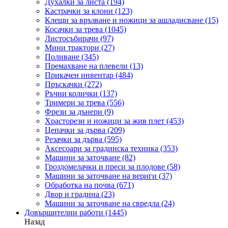
Духалки за листа
(194)
Кастрачки за клони
(123)
Клещи за връзване и ножици за ашладисване
(15)
Косачки за трева
(1045)
Листосъбирачи
(97)
Мини трактори
(27)
Поливане
(345)
Премахване на плевели
(13)
Прикачен инвентар
(484)
Пръскачки
(272)
Ръчни колички
(137)
Тримери за трева
(556)
Фрези за дънери
(9)
Храсторези и ножици за жив плет
(453)
Цепачки за дърва
(209)
Резачки за дърва
(595)
Аксесоари за градинска техника
(353)
Машини за заточване
(82)
Гроздомелачки и преси за плодове
(58)
Машини за заточване на вериги
(37)
Обработка на почва
(671)
Двор и градина
(23)
Машини за заточване на свредла
(24)
Довършителни работи
(1445)
Назад