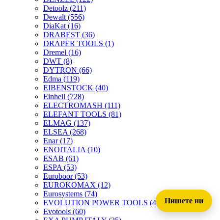
Detoolz
(211)
Dewalt
(556)
DiaKat
(16)
DRABEST
(36)
DRAPER TOOLS
(1)
Dremel
(16)
DWT
(8)
DYTRON
(66)
Edma
(119)
EIBENSTOCK
(40)
Einhell
(728)
ELECTROMASH
(111)
ELEFANT TOOLS
(81)
ELMAG
(137)
ELSEA
(268)
Enar
(17)
ENOITALIA
(10)
ESAB
(61)
ESPA
(53)
Euroboor
(53)
EUROKOMAX
(12)
Eurosystems
(74)
Пишете ни
EVOLUTION POWER TOOLS
(45)
Evotools
(60)