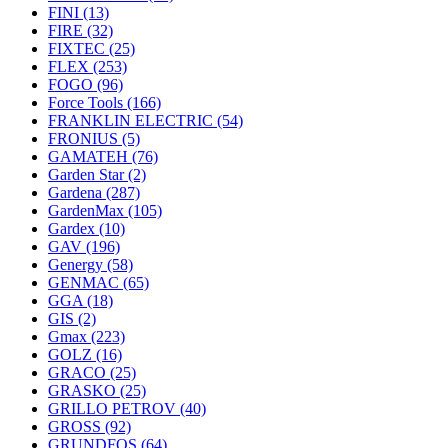
FINI
(13)
FIRE
(32)
FIXTEC
(25)
FLEX
(253)
FOGO
(96)
Force Tools
(166)
FRANKLIN ELECTRIC
(54)
FRONIUS
(5)
GAMATEH
(76)
Garden Star
(2)
Gardena
(287)
GardenMax
(105)
Gardex
(10)
GAV
(196)
Genergy
(58)
GENMAC
(65)
GGA
(18)
GIS
(2)
Gmax
(223)
GOLZ
(16)
GRACO
(25)
GRASKO
(25)
GRILLO PETROV
(40)
GROSS
(92)
GRUNDFOS
(64)