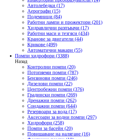
Автолебедки
(17)
Аерографи
(15)
Подемници
(84)
Работни лампи и прожектори
(201)
Хидравлични разпъвачи
(17)
Работни маси и тезгяси
(434)
Кранове за двигатели
(44)
Крикове
(499)
Автоматични макари
(55)
Помпи хидрофори
(3388)
Назад
Контролни помпи
(20)
Потопяеми помпи
(787)
Бензинови помпи
(246)
Дизелови помпи
(22)
Центробежни помпи
(376)
Градински помпи
(269)
Дренажни помпи
(262)
Сондажни помпи
(644)
Резервоари за вода
(17)
Аксесоари за водни помпи
(297)
Хидрофори
(258)
Помпи за басейн
(20)
Повишаване на налягане
(16)