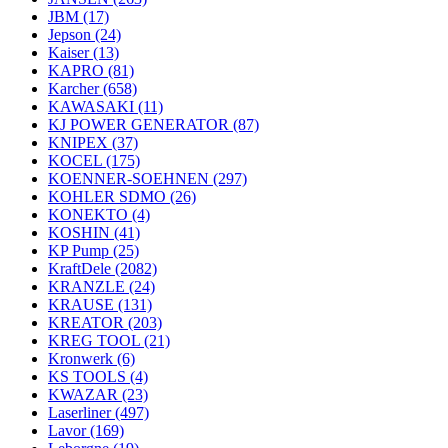
JBM
(17)
Jepson
(24)
Kaiser
(13)
KAPRO
(81)
Karcher
(658)
KAWASAKI
(11)
KJ POWER GENERATOR
(87)
KNIPEX
(37)
KOCEL
(175)
KOENNER-SOEHNEN
(297)
KOHLER SDMO
(26)
KONEKTO
(4)
KOSHIN
(41)
KP Pump
(25)
KraftDele
(2082)
KRANZLE
(24)
KRAUSE
(131)
KREATOR
(203)
KREG TOOL
(21)
Kronwerk
(6)
KS TOOLS
(4)
KWAZAR
(23)
Laserliner
(497)
Lavor
(169)