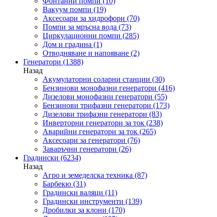
Фонтанни помпи
(10)
Вакуум помпи
(19)
Аксесоари за хидрофори
(70)
Помпи за мръсна вода
(73)
Циркулационни помпи
(285)
Дом и градина
(1)
Отводняване и напояване
(2)
Генератори
(1388)
Назад
Акумулаторни соларни станции
(30)
Бензинови монофазни генератори
(416)
Дизелови монофазни генератори
(55)
Бензинови трифазни генератори
(173)
Дизелови трифазни генератори
(83)
Инверторни генератори за ток
(238)
Аварийни генератори за ток
(265)
Аксесоари за генератори
(76)
Заваръчни генератори
(26)
Градински
(6234)
Назад
Агро и земеделска техника
(87)
Барбекю
(31)
Градински валяци
(11)
Градински инструменти
(139)
Дробилки за клони
(170)