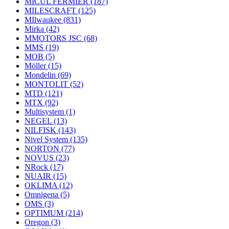
MICUL FERMIER
(187)
MILESCRAFT
(125)
MIlwaukee
(831)
Mirka
(42)
MMOTORS JSC
(68)
MMS
(19)
MOB
(5)
Möller
(15)
Mondelin
(69)
MONTOLIT
(52)
MTD
(121)
MTX
(92)
Multisystem
(1)
NEGEL
(13)
NILFISK
(143)
Nivel System
(135)
NORTON
(77)
NOVUS
(23)
NRock
(17)
NUAIR
(15)
OKLIMA
(12)
Omnigena
(5)
OMS
(3)
OPTIMUM
(214)
Oregon
(3)