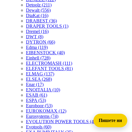
Detoolz
(211)
Dewalt
(556)
DiaKat
(16)
DRABEST
(36)
DRAPER TOOLS
(1)
Dremel
(16)
DWT
(8)
DYTRON
(66)
Edma
(119)
EIBENSTOCK
(40)
Einhell
(728)
ELECTROMASH
(111)
ELEFANT TOOLS
(81)
ELMAG
(137)
ELSEA
(268)
Enar
(17)
ENOITALIA
(10)
ESAB
(61)
ESPA
(53)
Euroboor
(53)
EUROKOMAX
(12)
Eurosystems
(74)
Пишете ни
EVOLUTION POWER TOOLS
(45)
Evotools
(60)