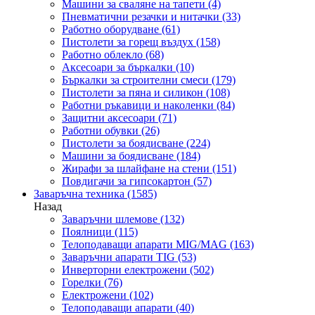
Машини за сваляне на тапети
(4)
Пневматични резачки и нитачки
(33)
Работно оборудване
(61)
Пистолети за горещ въздух
(158)
Работно облекло
(68)
Аксесоари за бъркалки
(10)
Бъркалки за строителни смеси
(179)
Пистолети за пяна и силикон
(108)
Работни ръкавици и наколенки
(84)
Защитни аксесоари
(71)
Работни обувки
(26)
Пистолети за боядисване
(224)
Машини за боядисване
(184)
Жирафи за шлайфане на стени
(151)
Повдигачи за гипсокартон
(57)
Заваръчна техника
(1585)
Назад
Заваръчни шлемове
(132)
Поялници
(115)
Телоподаващи апарати MIG/MAG
(163)
Заваръчни апарати TIG
(53)
Инверторни електрожени
(502)
Горелки
(76)
Електрожени
(102)
Телоподаващи апарати
(40)