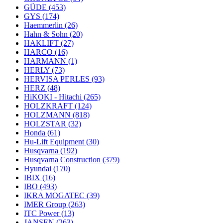
GÜDE
(453)
GYS
(174)
Haemmerlin
(26)
Hahn & Sohn
(20)
HAKLIFT
(27)
HARCO
(16)
HARMANN
(1)
HERLY
(73)
HERVISA PERLES
(93)
HERZ
(48)
HiKOKI - Hitachi
(265)
HOLZKRAFT
(124)
HOLZMANN
(818)
HOLZSTAR
(32)
Honda
(61)
Hu-Lift Equipment
(30)
Husqvarna
(192)
Husqvarna Construction
(379)
Hyundai
(170)
IBIX
(16)
IBO
(493)
IKRA MOGATEC
(39)
IMER Group
(263)
ITC Power
(13)
JANSEN
(263)