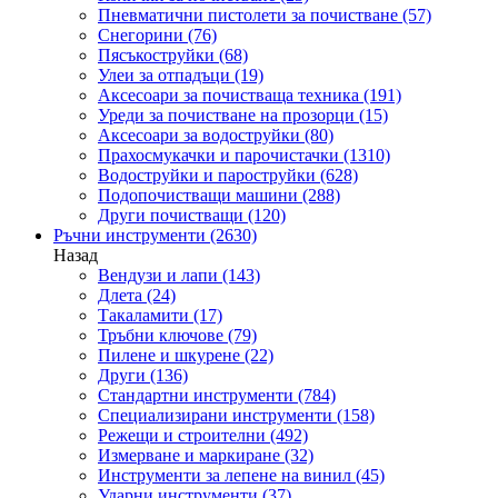
Пневматични пистолети за почистване
(57)
Снегорини
(76)
Пясъкоструйки
(68)
Улеи за отпадъци
(19)
Аксесоари за почистваща техника
(191)
Уреди за почистване на прозорци
(15)
Аксесоари за водоструйки
(80)
Прахосмукачки и парочистачки
(1310)
Водоструйки и пароструйки
(628)
Подопочистващи машини
(288)
Други почистващи
(120)
Ръчни инструменти
(2630)
Назад
Вендузи и лапи
(143)
Длета
(24)
Такаламити
(17)
Тръбни ключове
(79)
Пилене и шкурене
(22)
Други
(136)
Стандартни инструменти
(784)
Специализирани инструменти
(158)
Режещи и строителни
(492)
Измерване и маркиране
(32)
Инструменти за лепене на винил
(45)
Ударни инструменти
(37)