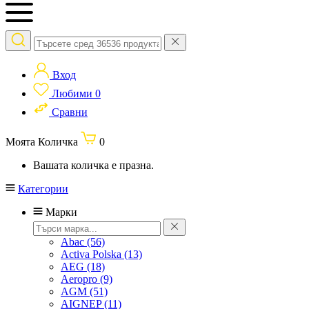
Вход
Любими
0
Сравни
Моята Количка
0
Вашата количка е празна.
Категории
Марки
Abac
(56)
Activa Polska
(13)
AEG
(18)
Aeropro
(9)
AGM
(51)
AIGNEP
(11)