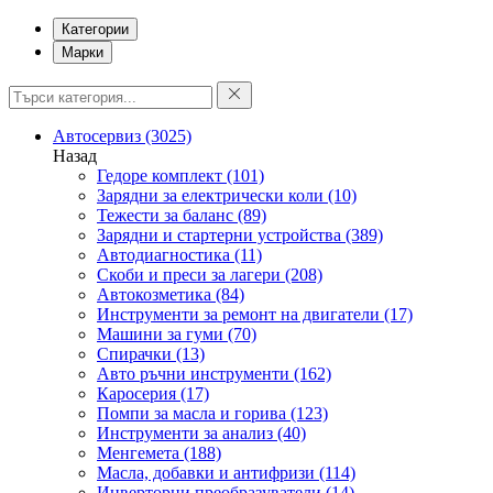
Категории
Марки
Автосервиз
(3025)
Назад
Гедоре комплект
(101)
Зарядни за електрически коли
(10)
Тежести за баланс
(89)
Зарядни и стартерни устройства
(389)
Автодиагностика
(11)
Скоби и преси за лагери
(208)
Автокозметика
(84)
Инструменти за ремонт на двигатели
(17)
Машини за гуми
(70)
Спирачки
(13)
Авто ръчни инструменти
(162)
Каросерия
(17)
Помпи за масла и горива
(123)
Инструменти за анализ
(40)
Менгемета
(188)
Масла, добавки и антифризи
(114)
Инверторни преобразуватели
(14)