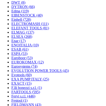
DWT
(8)
DYTRON
(66)
Edma
(119)
EIBENSTOCK
(40)
Einhell
(728)
ELECTROMASH
(111)
ELEFANT TOOLS
(81)
ELMAG
(137)
ELSEA
(268)
Enar
(17)
ENOITALIA
(10)
ESAB
(61)
ESPA
(53)
Euroboor
(53)
EUROKOMAX
(12)
Eurosystems
(74)
EVOLUTION POWER TOOLS
(45)
Evotools
(60)
EXA PUMP ITALY
(25)
EXACT
(15)
F.lli bonezzi s.r.l.
(1)
FARTOOLS
(595)
Fervi s.r.l.
(446)
Festool
(1)
FIELDMANN
(43)