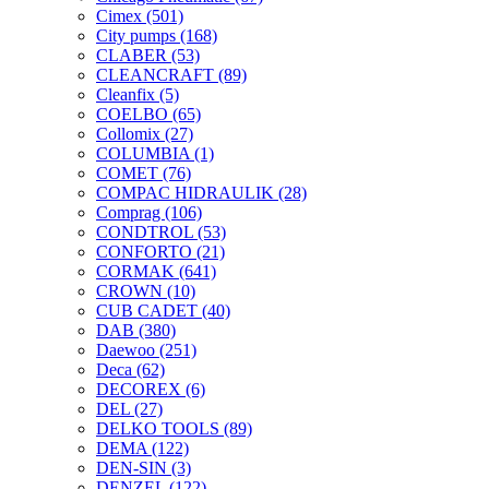
Cimex
(501)
City pumps
(168)
CLABER
(53)
CLEANCRAFT
(89)
Cleanfix
(5)
COELBO
(65)
Collomix
(27)
COLUMBIA
(1)
COMET
(76)
COMPAC HIDRAULIK
(28)
Comprag
(106)
CONDTROL
(53)
CONFORTO
(21)
CORMAK
(641)
CROWN
(10)
CUB CADET
(40)
DAB
(380)
Daewoo
(251)
Deca
(62)
DECOREX
(6)
DEL
(27)
DELKO TOOLS
(89)
DEMA
(122)
DEN-SIN
(3)
DENZEL
(122)