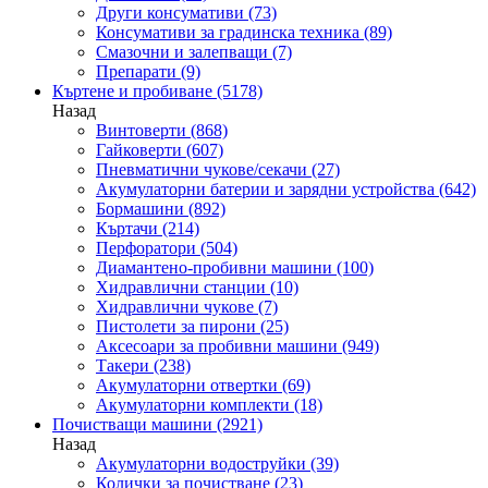
Други консумативи
(73)
Консумативи за градинска техника
(89)
Смазочни и залепващи
(7)
Препарати
(9)
Къртене и пробиване
(5178)
Назад
Винтоверти
(868)
Гайковерти
(607)
Пневматични чукове/секачи
(27)
Акумулаторни батерии и зарядни устройства
(642)
Бормашини
(892)
Къртачи
(214)
Перфоратори
(504)
Диамантено-пробивни машини
(100)
Хидравлични станции
(10)
Хидравлични чукове
(7)
Пистолети за пирони
(25)
Аксесоари за пробивни машини
(949)
Такери
(238)
Акумулаторни отвертки
(69)
Акумулаторни комплекти
(18)
Почистващи машини
(2921)
Назад
Акумулаторни водоструйки
(39)
Колички за почистване
(23)