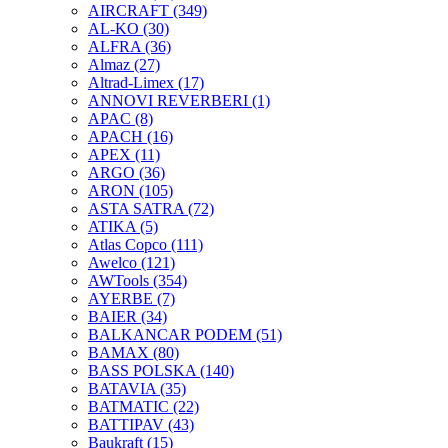
AIRCRAFT
(349)
AL-KO
(30)
ALFRA
(36)
Almaz
(27)
Altrad-Limex
(17)
ANNOVI REVERBERI
(1)
APAC
(8)
APACH
(16)
APEX
(11)
ARGO
(36)
ARON
(105)
ASTA SATRA
(72)
ATIKA
(5)
Atlas Copco
(111)
Awelco
(121)
AWTools
(354)
AYERBE
(7)
BAIER
(34)
BALKANCAR PODEM
(51)
BAMAX
(80)
BASS POLSKA
(140)
BATAVIA
(35)
BATMATIC
(22)
BATTIPAV
(43)
Baukraft
(15)