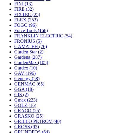
FINI
(13)
FIRE
(32)
FIXTEC
(25)
FLEX
(253)
FOGO
(96)
Force Tools
(166)
FRANKLIN ELECTRIC
(54)
FRONIUS
(5)
GAMATEH
(76)
Garden Star
(2)
Gardena
(287)
GardenMax
(105)
Gardex
(10)
GAV
(196)
Genergy
(58)
GENMAC
(65)
GGA
(18)
GIS
(2)
Gmax
(223)
GOLZ
(16)
GRACO
(25)
GRASKO
(25)
GRILLO PETROV
(40)
GROSS
(92)
GRUNDFOS
(64)