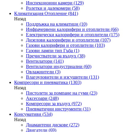
Инспекционни камери
(129)
Ролетки и далекомери
(58)
Климатизация Отопление
(841)
Назад
Поддръжка на климатици
(10)
Инфрачервени калорифери и отоплители
(66)
Електрически калорифери и отоплители
(175)
Дизелови калорифери и отоплители
(107)
Газови калорифери и отоплители
(103)
Газови лампи тип Гъба
(1)
Пречистватели за въздух
(38)
Вентилатори
(141)
Вентилатори индустриални
(60)
Овлажнители
(3)
Влагоуловители и изсушители
(131)
Компресори и пневматика
(1303)
Назад
Пистолети за помпане на гуми
(23)
Аксесоари
(248)
Компресори за въздух
(972)
Пневматични инструменти
(31)
Консумативи
(534)
Назад
Диамантени дискове
(272)
Двигатели
(69)