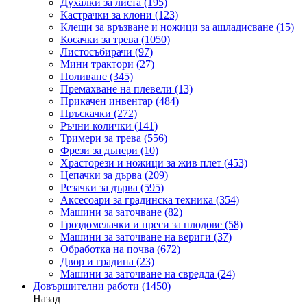
Духалки за листа
(195)
Кастрачки за клони
(123)
Клещи за връзване и ножици за ашладисване
(15)
Косачки за трева
(1050)
Листосъбирачи
(97)
Мини трактори
(27)
Поливане
(345)
Премахване на плевели
(13)
Прикачен инвентар
(484)
Пръскачки
(272)
Ръчни колички
(141)
Тримери за трева
(556)
Фрези за дънери
(10)
Храсторези и ножици за жив плет
(453)
Цепачки за дърва
(209)
Резачки за дърва
(595)
Аксесоари за градинска техника
(354)
Машини за заточване
(82)
Гроздомелачки и преси за плодове
(58)
Машини за заточване на вериги
(37)
Обработка на почва
(672)
Двор и градина
(23)
Машини за заточване на свредла
(24)
Довършителни работи
(1450)
Назад