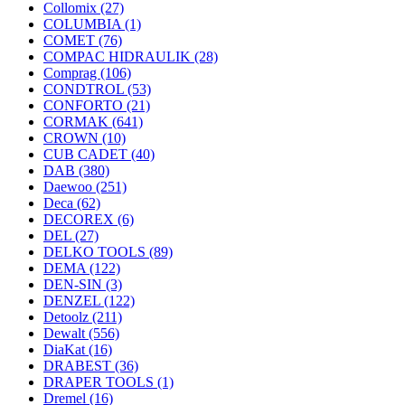
Collomix
(27)
COLUMBIA
(1)
COMET
(76)
COMPAC HIDRAULIK
(28)
Comprag
(106)
CONDTROL
(53)
CONFORTO
(21)
CORMAK
(641)
CROWN
(10)
CUB CADET
(40)
DAB
(380)
Daewoo
(251)
Deca
(62)
DECOREX
(6)
DEL
(27)
DELKO TOOLS
(89)
DEMA
(122)
DEN-SIN
(3)
DENZEL
(122)
Detoolz
(211)
Dewalt
(556)
DiaKat
(16)
DRABEST
(36)
DRAPER TOOLS
(1)
Dremel
(16)