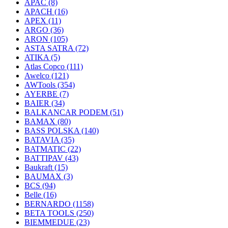
APAC
(8)
APACH
(16)
APEX
(11)
ARGO
(36)
ARON
(105)
ASTA SATRA
(72)
ATIKA
(5)
Atlas Copco
(111)
Awelco
(121)
AWTools
(354)
AYERBE
(7)
BAIER
(34)
BALKANCAR PODEM
(51)
BAMAX
(80)
BASS POLSKA
(140)
BATAVIA
(35)
BATMATIC
(22)
BATTIPAV
(43)
Baukraft
(15)
BAUMAX
(3)
BCS
(94)
Belle
(16)
BERNARDO
(1158)
BETA TOOLS
(250)
BIEMMEDUE
(23)