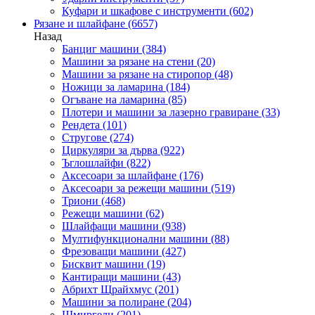
Куфари и шкафове с инструменти
(602)
Рязане и шлайфане
(6657)
Назад
Банциг машини
(384)
Машини за рязане на стени
(20)
Машини за рязане на стиропор
(48)
Ножици за ламарина
(184)
Огъване на ламарина
(85)
Плотери и машини за лазерно гравиране
(33)
Рендета
(101)
Стругове
(274)
Циркуляри за дърва
(922)
Ъглошлайфи
(822)
Аксесоари за шлайфане
(176)
Аксесоари за режещи машини
(519)
Триони
(468)
Режещи машини
(62)
Шлайфащи машини
(938)
Мултифункционални машини
(88)
Фрезоващи машини
(427)
Бисквит машини
(19)
Кантиращи машини
(43)
Абрихт Щрайхмус
(201)
Машини за полиране
(204)
Шмиргели
(201)