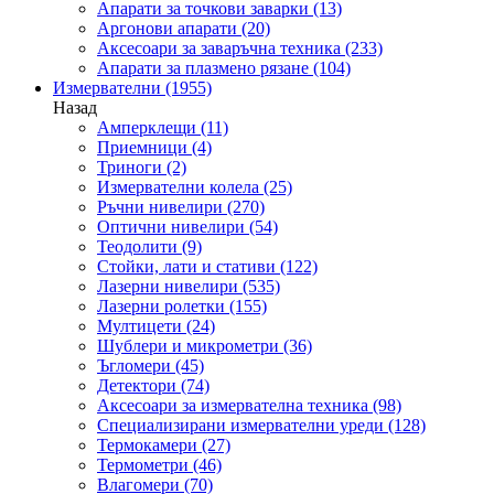
Апарати за точкови заварки
(13)
Аргонови апарати
(20)
Аксесоари за заваръчна техника
(233)
Апарати за плазмено рязане
(104)
Измервателни
(1955)
Назад
Амперклещи
(11)
Приемници
(4)
Триноги
(2)
Измервателни колела
(25)
Ръчни нивелири
(270)
Оптични нивелири
(54)
Теодолити
(9)
Стойки, лати и стативи
(122)
Лазерни нивелири
(535)
Лазерни ролетки
(155)
Мултицети
(24)
Шублери и микрометри
(36)
Ъгломери
(45)
Детектори
(74)
Аксесоари за измервателна техника
(98)
Специализирани измервателни уреди
(128)
Термокамери
(27)
Термометри
(46)
Влагомери
(70)