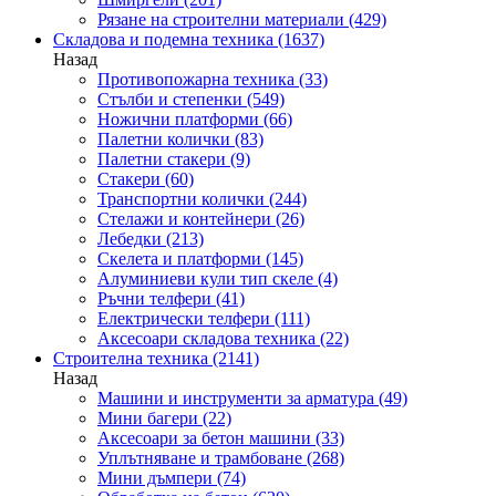
Рязане на строителни материали
(429)
Складова и подемна техника
(1637)
Назад
Противопожарна техника
(33)
Стълби и степенки
(549)
Ножични платформи
(66)
Палетни колички
(83)
Палетни стакери
(9)
Стакери
(60)
Транспортни колички
(244)
Стелажи и контейнери
(26)
Лебедки
(213)
Скелета и платформи
(145)
Алуминиеви кули тип скеле
(4)
Ръчни телфери
(41)
Електрически телфери
(111)
Аксесоари складова техника
(22)
Строителна техника
(2141)
Назад
Машини и инструменти за арматура
(49)
Мини багери
(22)
Аксесоари за бетон машини
(33)
Уплътняване и трамбоване
(268)
Мини дъмпери
(74)