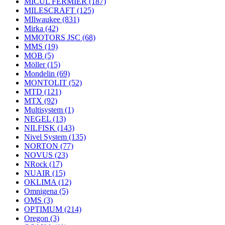
MICUL FERMIER
(187)
MILESCRAFT
(125)
MIlwaukee
(831)
Mirka
(42)
MMOTORS JSC
(68)
MMS
(19)
MOB
(5)
Möller
(15)
Mondelin
(69)
MONTOLIT
(52)
MTD
(121)
MTX
(92)
Multisystem
(1)
NEGEL
(13)
NILFISK
(143)
Nivel System
(135)
NORTON
(77)
NOVUS
(23)
NRock
(17)
NUAIR
(15)
OKLIMA
(12)
Omnigena
(5)
OMS
(3)
OPTIMUM
(214)
Oregon
(3)