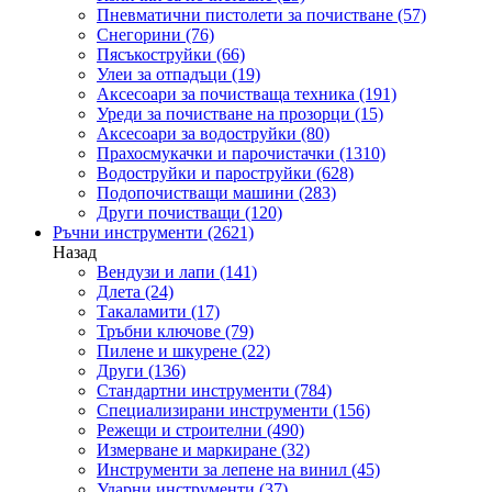
Пневматични пистолети за почистване
(57)
Снегорини
(76)
Пясъкоструйки
(66)
Улеи за отпадъци
(19)
Аксесоари за почистваща техника
(191)
Уреди за почистване на прозорци
(15)
Аксесоари за водоструйки
(80)
Прахосмукачки и парочистачки
(1310)
Водоструйки и пароструйки
(628)
Подопочистващи машини
(283)
Други почистващи
(120)
Ръчни инструменти
(2621)
Назад
Вендузи и лапи
(141)
Длета
(24)
Такаламити
(17)
Тръбни ключове
(79)
Пилене и шкурене
(22)
Други
(136)
Стандартни инструменти
(784)
Специализирани инструменти
(156)
Режещи и строителни
(490)
Измерване и маркиране
(32)
Инструменти за лепене на винил
(45)
Ударни инструменти
(37)