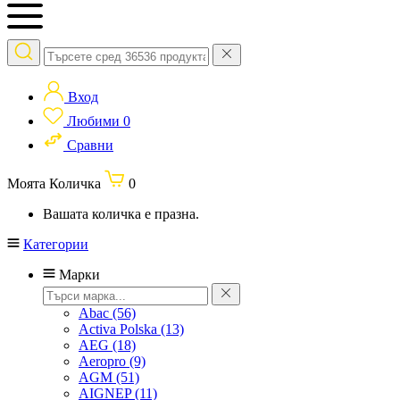
Вход
Любими
0
Сравни
Моята Количка
0
Вашата количка е празна.
Категории
Марки
Abac
(56)
Activa Polska
(13)
AEG
(18)
Aeropro
(9)
AGM
(51)
AIGNEP
(11)