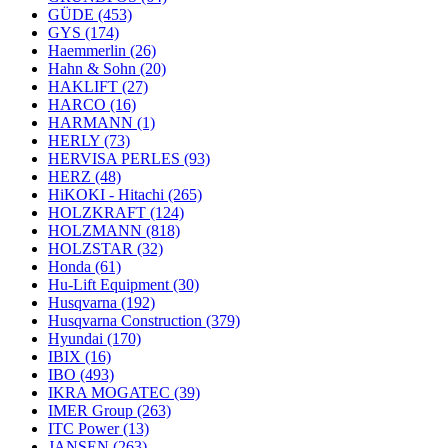
GÜDE
(453)
GYS
(174)
Haemmerlin
(26)
Hahn & Sohn
(20)
HAKLIFT
(27)
HARCO
(16)
HARMANN
(1)
HERLY
(73)
HERVISA PERLES
(93)
HERZ
(48)
HiKOKI - Hitachi
(265)
HOLZKRAFT
(124)
HOLZMANN
(818)
HOLZSTAR
(32)
Honda
(61)
Hu-Lift Equipment
(30)
Husqvarna
(192)
Husqvarna Construction
(379)
Hyundai
(170)
IBIX
(16)
IBO
(493)
IKRA MOGATEC
(39)
IMER Group
(263)
ITC Power
(13)
JANSEN
(263)