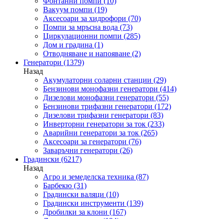
Фонтанни помпи
(10)
Вакуум помпи
(19)
Аксесоари за хидрофори
(70)
Помпи за мръсна вода
(73)
Циркулационни помпи
(285)
Дом и градина
(1)
Отводняване и напояване
(2)
Генератори
(1379)
Назад
Акумулаторни соларни станции
(29)
Бензинови монофазни генератори
(414)
Дизелови монофазни генератори
(55)
Бензинови трифазни генератори
(172)
Дизелови трифазни генератори
(83)
Инверторни генератори за ток
(233)
Аварийни генератори за ток
(265)
Аксесоари за генератори
(76)
Заваръчни генератори
(26)
Градински
(6217)
Назад
Агро и земеделска техника
(87)
Барбекю
(31)
Градински валяци
(10)
Градински инструменти
(139)
Дробилки за клони
(167)