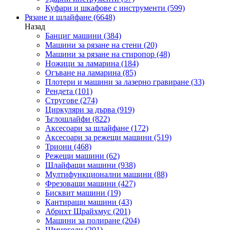
Куфари и шкафове с инструменти
(599)
Рязане и шлайфане
(6648)
Назад
Банциг машини
(384)
Машини за рязане на стени
(20)
Машини за рязане на стиропор
(48)
Ножици за ламарина
(184)
Огъване на ламарина
(85)
Плотери и машини за лазерно гравиране
(33)
Рендета
(101)
Стругове
(274)
Циркуляри за дърва
(919)
Ъглошлайфи
(822)
Аксесоари за шлайфане
(172)
Аксесоари за режещи машини
(519)
Триони
(468)
Режещи машини
(62)
Шлайфащи машини
(938)
Мултифункционални машини
(88)
Фрезоващи машини
(427)
Бисквит машини
(19)
Кантиращи машини
(43)
Абрихт Щрайхмус
(201)
Машини за полиране
(204)
Шмиргели
(201)