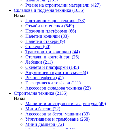
Рязане на строителни материали
(427)
Складова и подемна техника
(1635)
Назад
Противопожарна техника
(33)
Стълби и степенки
(549)
Ножични платформи
(66)
Палетни колички
(83)
Палетни стакери
(9)
Стакери
(60)
Транспортни колички
(244)
Стелажи и контейнери
(26)
Лебедки
(211)
Скелета и платформи
(145)
Алуминиеви кули тип скеле
(4)
Ръчни телфери
(41)
Електрически телфери
(111)
Аксесоари складова техника
(22)
Строителна техника
(2135)
Назад
Машини и инструменти за арматура
(49)
Мини багери
(22)
Аксесоари за бетон машини
(33)
Уплътняване и трамбоване
(268)
Мини дъмпери
(72)