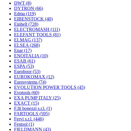
DWT
(8)
DYTRON
(66)
Edma
(119)
EIBENSTOCK
(40)
Einhell
(728)
ELECTROMASH
(111)
ELEFANT TOOLS
(81)
ELMAG
(137)
ELSEA
(268)
Enar
(17)
ENOITALIA
(10)
ESAB
(61)
ESPA
(53)
Euroboor
(53)
EUROKOMAX
(12)
Eurosystems
(74)
EVOLUTION POWER TOOLS
(45)
Evotools
(60)
EXA PUMP ITALY
(25)
EXACT
(15)
F.lli bonezzi s.r.l.
(1)
FARTOOLS
(595)
Fervi s.r.l.
(446)
Festool
(1)
FIELDMANN
(43)