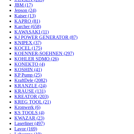
JBM
(17)
Jepson
(24)
Kaiser
(13)
KAPRO
(81)
Karcher
(658)
KAWASAKI
(11)
KJ POWER GENERATOR
(87)
KNIPEX
(37)
KOCEL
(175)
KOENNER-SOEHNEN
(297)
KOHLER SDMO
(26)
KONEKTO
(4)
KOSHIN
(41)
KP Pump
(25)
KraftDele
(2082)
KRANZLE
(24)
KRAUSE
(131)
KREATOR
(203)
KREG TOOL
(21)
Kronwerk
(6)
KS TOOLS
(4)
KWAZAR
(23)
Laserliner
(497)
Lavor
(169)