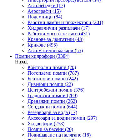
Автолебедки
(17)
Аерографи
(15)
Подемници
(84)
Работни лампи и прожектори
(201)
Хидравлични разпъвачи
(17)
Работни маси и тезгяси
(431)
Кранове за двигатели
(43)
Крикове
(495)
Автоматични макари
(55)
Помпи хидрофори
(3384)
Назад
Контролни помпи
(20)
Потопяеми помпи
(787)
Бензинови помпи
(242)
Дизелови помпи
(22)
Центробежни помпи
(376)
Градински помпи
(269)
Дренажни помпи
(262)
Сондажни помпи
(644)
Резервоари за вода
(17)
Аксесоари за водни помпи
(297)
Хидрофори
(258)
Помпи за басейн
(20)
Повишаване на налягане
(16)