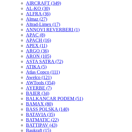
AIRCRAFT
(349)
AL-KO
(30)
ALFRA
(36)
Almaz
(27)
Altrad-Limex
(17)
ANNOVI REVERBERI
(1)
APAC
(8)
APACH
(16)
APEX
(11)
ARGO
(36)
ARON
(105)
ASTA SATRA
(72)
ATIKA
(5)
Atlas Copco
(111)
Awelco
(121)
AWTools
(354)
AYERBE
(7)
BAIER
(34)
BALKANCAR PODEM
(51)
BAMAX
(80)
BASS POLSKA
(140)
BATAVIA
(35)
BATMATIC
(22)
BATTIPAV
(43)
Baukraft
(15)