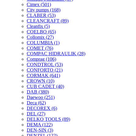
Cimex
(501)
City pumps
(168)
CLABER
(53)
CLEANCRAFT
(89)
Cleanfix
(5)
COELBO
(65)
Collomix
(27)
COLUMBIA
(1)
COMET
(76)
COMPAC HIDRAULIK
(28)
Comprag
(106)
CONDTROL
(53)
CONFORTO
(21)
CORMAK
(641)
CROWN
(10)
CUB CADET
(40)
DAB
(380)
Daewoo
(251)
Deca
(62)
DECOREX
(6)
DEL
(27)
DELKO TOOLS
(89)
DEMA
(122)
DEN-SIN
(3)
DENZEL
(122)