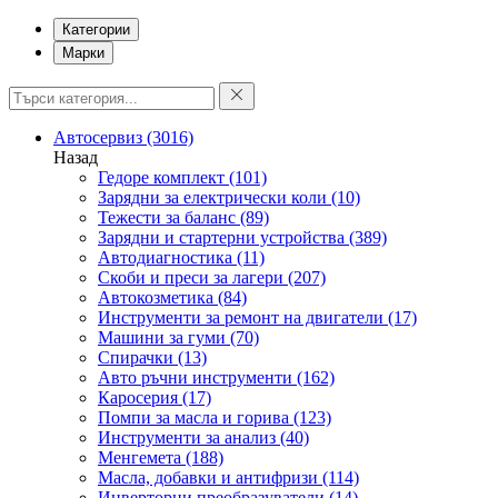
Категории
Марки
Автосервиз
(3016)
Назад
Гедоре комплект
(101)
Зарядни за електрически коли
(10)
Тежести за баланс
(89)
Зарядни и стартерни устройства
(389)
Автодиагностика
(11)
Скоби и преси за лагери
(207)
Автокозметика
(84)
Инструменти за ремонт на двигатели
(17)
Машини за гуми
(70)
Спирачки
(13)
Авто ръчни инструменти
(162)
Каросерия
(17)
Помпи за масла и горива
(123)
Инструменти за анализ
(40)
Менгемета
(188)
Масла, добавки и антифризи
(114)
Инверторни преобразуватели
(14)