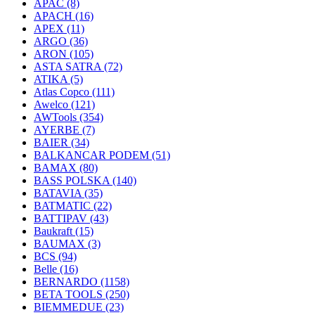
APAC
(8)
APACH
(16)
APEX
(11)
ARGO
(36)
ARON
(105)
ASTA SATRA
(72)
ATIKA
(5)
Atlas Copco
(111)
Awelco
(121)
AWTools
(354)
AYERBE
(7)
BAIER
(34)
BALKANCAR PODEM
(51)
BAMAX
(80)
BASS POLSKA
(140)
BATAVIA
(35)
BATMATIC
(22)
BATTIPAV
(43)
Baukraft
(15)
BAUMAX
(3)
BCS
(94)
Belle
(16)
BERNARDO
(1158)
BETA TOOLS
(250)
BIEMMEDUE
(23)