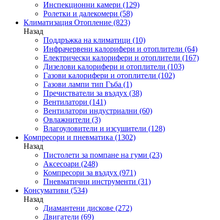
Инспекционни камери
(129)
Ролетки и далекомери
(58)
Климатизация Отопление
(823)
Назад
Поддръжка на климатици
(10)
Инфрачервени калорифери и отоплители
(64)
Електрически калорифери и отоплители
(167)
Дизелови калорифери и отоплители
(103)
Газови калорифери и отоплители
(102)
Газови лампи тип Гъба
(1)
Пречистватели за въздух
(38)
Вентилатори
(141)
Вентилатори индустриални
(60)
Овлажнители
(3)
Влагоуловители и изсушители
(128)
Компресори и пневматика
(1302)
Назад
Пистолети за помпане на гуми
(23)
Аксесоари
(248)
Компресори за въздух
(971)
Пневматични инструменти
(31)
Консумативи
(534)
Назад
Диамантени дискове
(272)
Двигатели
(69)