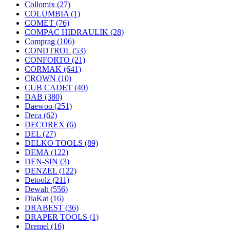
Collomix
(27)
COLUMBIA
(1)
COMET
(76)
COMPAC HIDRAULIK
(28)
Comprag
(106)
CONDTROL
(53)
CONFORTO
(21)
CORMAK
(641)
CROWN
(10)
CUB CADET
(40)
DAB
(380)
Daewoo
(251)
Deca
(62)
DECOREX
(6)
DEL
(27)
DELKO TOOLS
(89)
DEMA
(122)
DEN-SIN
(3)
DENZEL
(122)
Detoolz
(211)
Dewalt
(556)
DiaKat
(16)
DRABEST
(36)
DRAPER TOOLS
(1)
Dremel
(16)