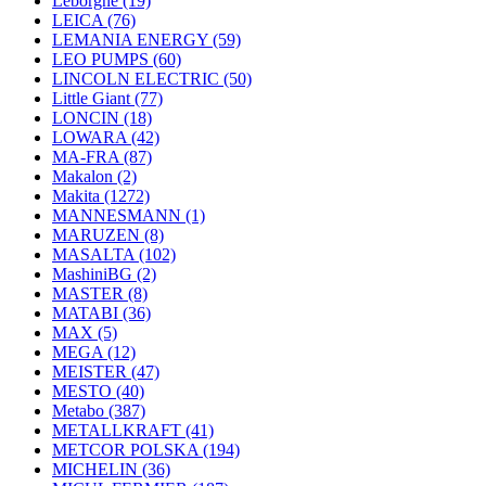
Leborgne
(19)
LEICA
(76)
LEMANIA ENERGY
(59)
LEO PUMPS
(60)
LINCOLN ELECTRIC
(50)
Little Giant
(77)
LONCIN
(18)
LOWARA
(42)
MA-FRA
(87)
Makalon
(2)
Makita
(1272)
MANNESMANN
(1)
MARUZEN
(8)
MASALTA
(102)
MashiniBG
(2)
MASTER
(8)
MATABI
(36)
MAX
(5)
MEGA
(12)
MEISTER
(47)
MESTO
(40)
Metabo
(387)
METALLKRAFT
(41)
METCOR POLSKA
(194)
MICHELIN
(36)