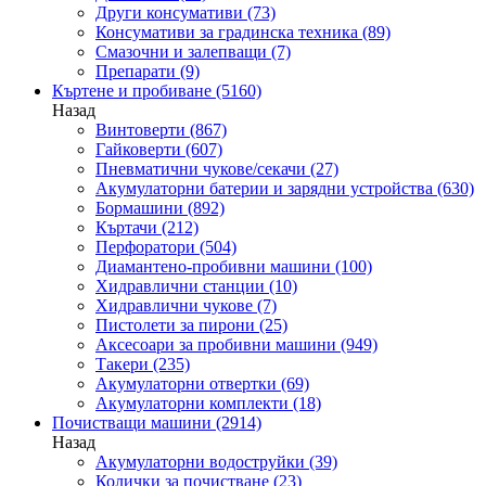
Други консумативи
(73)
Консумативи за градинска техника
(89)
Смазочни и залепващи
(7)
Препарати
(9)
Къртене и пробиване
(5160)
Назад
Винтоверти
(867)
Гайковерти
(607)
Пневматични чукове/секачи
(27)
Акумулаторни батерии и зарядни устройства
(630)
Бормашини
(892)
Къртачи
(212)
Перфоратори
(504)
Диамантено-пробивни машини
(100)
Хидравлични станции
(10)
Хидравлични чукове
(7)
Пистолети за пирони
(25)
Аксесоари за пробивни машини
(949)
Такери
(235)
Акумулаторни отвертки
(69)
Акумулаторни комплекти
(18)
Почистващи машини
(2914)
Назад
Акумулаторни водоструйки
(39)
Колички за почистване
(23)