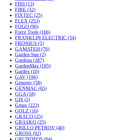
FINI
(13)
FIRE
(32)
FIXTEC
(25)
FLEX
(253)
FOGO
(96)
Force Tools
(166)
FRANKLIN ELECTRIC
(54)
FRONIUS
(5)
GAMATEH
(76)
Garden Star
(2)
Gardena
(287)
GardenMax
(105)
Gardex
(10)
GAV
(196)
Genergy
(58)
GENMAC
(65)
GGA
(18)
GIS
(2)
Gmax
(223)
GOLZ
(16)
GRACO
(25)
GRASKO
(25)
GRILLO PETROV
(40)
GROSS
(92)
GRUNDFOS
(64)