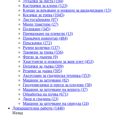
Духалки за листа
(194)
Кастрачки за клони
(123)
Клещи за връзване и ножици за ашладисване
(15)
Косачки за трева
(1045)
Листосъбирачи
(97)
Мини трактори
(27)
Поливане
(345)
Премахване на плевели
(13)
Прикачен инвентар
(484)
Пръскачки
(272)
Ръчни колички
(137)
Тримери за трева
(556)
Фрези за дънери
(9)
Храсторези и ножици за жив плет
(453)
Цепачки за дърва
(209)
Резачки за дърва
(595)
Аксесоари за градинска техника
(353)
Машини за заточване
(82)
Гроздомелачки и преси за плодове
(58)
Машини за заточване на вериги
(37)
Обработка на почва
(671)
Двор и градина
(23)
Машини за заточване на свредла
(24)
Довършителни работи
(1446)
Назад