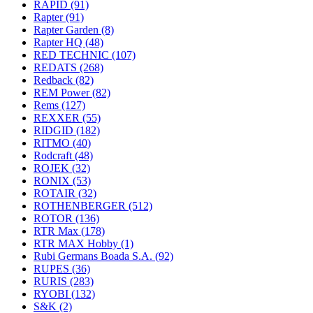
RAPID
(91)
Rapter
(91)
Rapter Garden
(8)
Rapter HQ
(48)
RED TECHNIC
(107)
REDATS
(268)
Redback
(82)
REM Power
(82)
Rems
(127)
REXXER
(55)
RIDGID
(182)
RITMO
(40)
Rodcraft
(48)
ROJEK
(32)
RONIX
(53)
ROTAIR
(32)
ROTHENBERGER
(512)
ROTOR
(136)
RTR Max
(178)
RTR MAX Hobby
(1)
Rubi Germans Boada S.A.
(92)
RUPES
(36)
RURIS
(283)
RYOBI
(132)
S&K
(2)