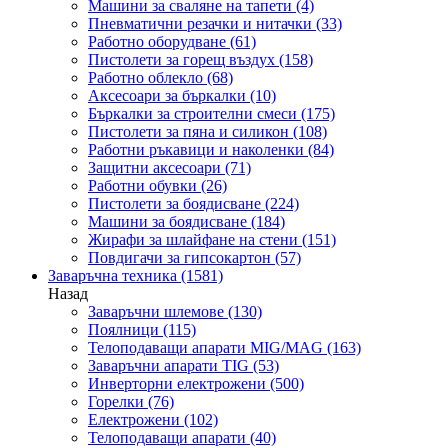
Машини за сваляне на тапети
(4)
Пневматични резачки и нитачки
(33)
Работно оборудване
(61)
Пистолети за горещ въздух
(158)
Работно облекло
(68)
Аксесоари за бъркалки
(10)
Бъркалки за строителни смеси
(175)
Пистолети за пяна и силикон
(108)
Работни ръкавици и наколенки
(84)
Защитни аксесоари
(71)
Работни обувки
(26)
Пистолети за боядисване
(224)
Машини за боядисване
(184)
Жирафи за шлайфане на стени
(151)
Повдигачи за гипсокартон
(57)
Заваръчна техника
(1581)
Назад
Заваръчни шлемове
(130)
Поялници
(115)
Телоподаващи апарати MIG/MAG
(163)
Заваръчни апарати TIG
(53)
Инверторни електрожени
(500)
Горелки
(76)
Електрожени
(102)
Телоподаващи апарати
(40)