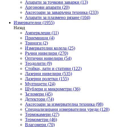
Апарати за точкови заварки
(13)
Аргонови апарати
(20)
Аксесоари за заваръчна техника
(233)
Апарати за плазмено рязане
(104)
Измервателни
(1955)
Назад
Амперклещи
(11)
Приемници
(4)
Триноги
(2)
Измервателни колела
(25)
Ръчни нивелири
(270)
Оптични нивелири
(54)
Теодолити
(9)
Стойки, лати и стативи
(122)
Лазерни нивелири
(535)
Лазерни ролетки
(155)
Мултицети
(24)
Шублери и микрометри
(36)
Ъгломери
(45)
Детектори
(74)
Аксесоари за измервателна техника
(98)
Специализирани измервателни уреди
(128)
Термокамери
(27)
Термометри
(46)
Влагомери
(70)