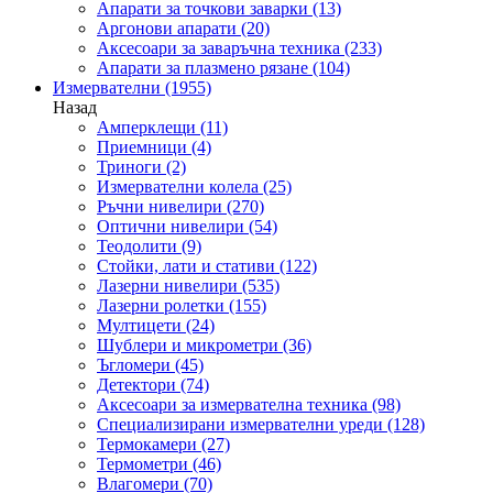
Апарати за точкови заварки
(13)
Аргонови апарати
(20)
Аксесоари за заваръчна техника
(233)
Апарати за плазмено рязане
(104)
Измервателни
(1955)
Назад
Амперклещи
(11)
Приемници
(4)
Триноги
(2)
Измервателни колела
(25)
Ръчни нивелири
(270)
Оптични нивелири
(54)
Теодолити
(9)
Стойки, лати и стативи
(122)
Лазерни нивелири
(535)
Лазерни ролетки
(155)
Мултицети
(24)
Шублери и микрометри
(36)
Ъгломери
(45)
Детектори
(74)
Аксесоари за измервателна техника
(98)
Специализирани измервателни уреди
(128)
Термокамери
(27)
Термометри
(46)
Влагомери
(70)