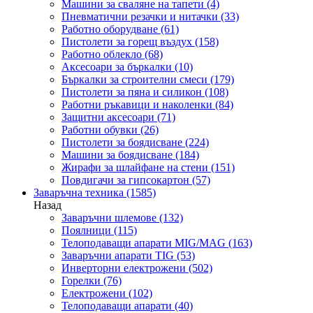
Машини за сваляне на тапети
(4)
Пневматични резачки и нитачки
(33)
Работно оборудване
(61)
Пистолети за горещ въздух
(158)
Работно облекло
(68)
Аксесоари за бъркалки
(10)
Бъркалки за строителни смеси
(179)
Пистолети за пяна и силикон
(108)
Работни ръкавици и наколенки
(84)
Защитни аксесоари
(71)
Работни обувки
(26)
Пистолети за боядисване
(224)
Машини за боядисване
(184)
Жирафи за шлайфане на стени
(151)
Повдигачи за гипсокартон
(57)
Заваръчна техника
(1585)
Назад
Заваръчни шлемове
(132)
Поялници
(115)
Телоподаващи апарати MIG/MAG
(163)
Заваръчни апарати TIG
(53)
Инверторни електрожени
(502)
Горелки
(76)
Електрожени
(102)
Телоподаващи апарати
(40)