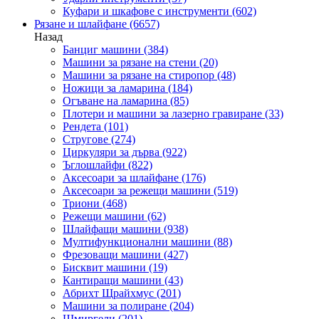
Куфари и шкафове с инструменти
(602)
Рязане и шлайфане
(6657)
Назад
Банциг машини
(384)
Машини за рязане на стени
(20)
Машини за рязане на стиропор
(48)
Ножици за ламарина
(184)
Огъване на ламарина
(85)
Плотери и машини за лазерно гравиране
(33)
Рендета
(101)
Стругове
(274)
Циркуляри за дърва
(922)
Ъглошлайфи
(822)
Аксесоари за шлайфане
(176)
Аксесоари за режещи машини
(519)
Триони
(468)
Режещи машини
(62)
Шлайфащи машини
(938)
Мултифункционални машини
(88)
Фрезоващи машини
(427)
Бисквит машини
(19)
Кантиращи машини
(43)
Абрихт Щрайхмус
(201)
Машини за полиране
(204)
Шмиргели
(201)