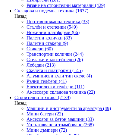
Рязане на строителни материали
(429)
Складова и подемна техника
(1637)
Назад
Противопожарна техника
(33)
Стълби и степенки
(549)
Ножични платформи
(66)
Палетни колички
(83)
Палетни стакери
(9)
Стакери
(60)
Транспортни колички
(244)
Стелажи и контейнери
(26)
Лебедки
(213)
Скелета и платформи
(145)
Алуминиеви кули тип скеле
(4)
Ръчни телфери
(41)
Електрически телфери
(111)
Аксесоари складова техника
(22)
Строителна техника
(2139)
Назад
Машини и инструменти за арматура
(49)
Мини багери
(22)
Аксесоари за бетон машини
(33)
Уплътняване и трамбоване
(268)
Мини дъмпери
(72)