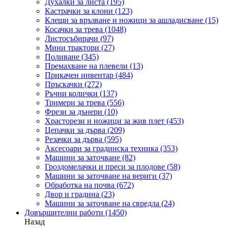
Духалки за листа
(195)
Кастрачки за клони
(123)
Клещи за връзване и ножици за ашладисване
(15)
Косачки за трева
(1048)
Листосъбирачи
(97)
Мини трактори
(27)
Поливане
(345)
Премахване на плевели
(13)
Прикачен инвентар
(484)
Пръскачки
(272)
Ръчни колички
(137)
Тримери за трева
(556)
Фрези за дънери
(10)
Храсторези и ножици за жив плет
(453)
Цепачки за дърва
(209)
Резачки за дърва
(595)
Аксесоари за градинска техника
(353)
Машини за заточване
(82)
Гроздомелачки и преси за плодове
(58)
Машини за заточване на вериги
(37)
Обработка на почва
(672)
Двор и градина
(23)
Машини за заточване на свредла
(24)
Довършителни работи
(1450)
Назад