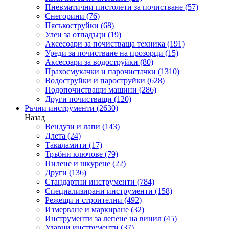
Пневматични пистолети за почистване
(57)
Снегорини
(76)
Пясъкоструйки
(68)
Улеи за отпадъци
(19)
Аксесоари за почистваща техника
(191)
Уреди за почистване на прозорци
(15)
Аксесоари за водоструйки
(80)
Прахосмукачки и парочистачки
(1310)
Водоструйки и пароструйки
(628)
Подопочистващи машини
(286)
Други почистващи
(120)
Ръчни инструменти
(2630)
Назад
Вендузи и лапи
(143)
Длета
(24)
Такаламити
(17)
Тръбни ключове
(79)
Пилене и шкурене
(22)
Други
(136)
Стандартни инструменти
(784)
Специализирани инструменти
(158)
Режещи и строителни
(492)
Измерване и маркиране
(32)
Инструменти за лепене на винил
(45)
Ударни инструменти
(37)