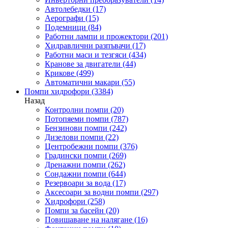
Автолебедки
(17)
Аерографи
(15)
Подемници
(84)
Работни лампи и прожектори
(201)
Хидравлични разпъвачи
(17)
Работни маси и тезгяси
(434)
Кранове за двигатели
(44)
Крикове
(499)
Автоматични макари
(55)
Помпи хидрофори
(3384)
Назад
Контролни помпи
(20)
Потопяеми помпи
(787)
Бензинови помпи
(242)
Дизелови помпи
(22)
Центробежни помпи
(376)
Градински помпи
(269)
Дренажни помпи
(262)
Сондажни помпи
(644)
Резервоари за вода
(17)
Аксесоари за водни помпи
(297)
Хидрофори
(258)
Помпи за басейн
(20)
Повишаване на налягане
(16)