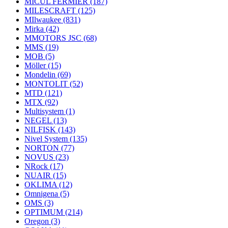
MICUL FERMIER
(187)
MILESCRAFT
(125)
MIlwaukee
(831)
Mirka
(42)
MMOTORS JSC
(68)
MMS
(19)
MOB
(5)
Möller
(15)
Mondelin
(69)
MONTOLIT
(52)
MTD
(121)
MTX
(92)
Multisystem
(1)
NEGEL
(13)
NILFISK
(143)
Nivel System
(135)
NORTON
(77)
NOVUS
(23)
NRock
(17)
NUAIR
(15)
OKLIMA
(12)
Omnigena
(5)
OMS
(3)
OPTIMUM
(214)
Oregon
(3)