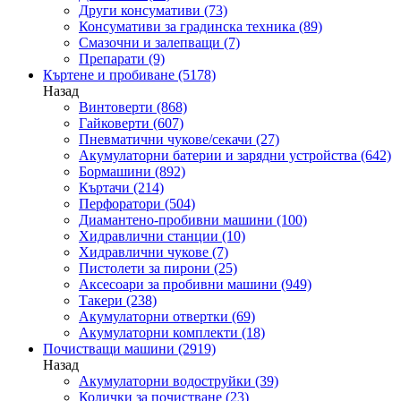
Други консумативи
(73)
Консумативи за градинска техника
(89)
Смазочни и залепващи
(7)
Препарати
(9)
Къртене и пробиване
(5178)
Назад
Винтоверти
(868)
Гайковерти
(607)
Пневматични чукове/секачи
(27)
Акумулаторни батерии и зарядни устройства
(642)
Бормашини
(892)
Къртачи
(214)
Перфоратори
(504)
Диамантено-пробивни машини
(100)
Хидравлични станции
(10)
Хидравлични чукове
(7)
Пистолети за пирони
(25)
Аксесоари за пробивни машини
(949)
Такери
(238)
Акумулаторни отвертки
(69)
Акумулаторни комплекти
(18)
Почистващи машини
(2919)
Назад
Акумулаторни водоструйки
(39)
Колички за почистване
(23)