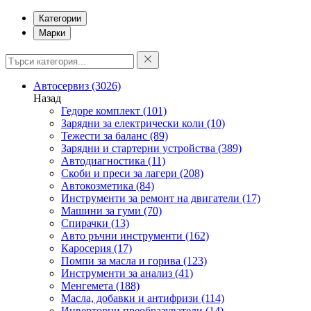
Категории
Марки
Автосервиз
(3026)
Назад
Гедоре комплект
(101)
Зарядни за електрически коли
(10)
Тежести за баланс
(89)
Зарядни и стартерни устройства
(389)
Автодиагностика
(11)
Скоби и преси за лагери
(208)
Автокозметика
(84)
Инструменти за ремонт на двигатели
(17)
Машини за гуми
(70)
Спирачки
(13)
Авто ръчни инструменти
(162)
Каросерия
(17)
Помпи за масла и горива
(123)
Инструменти за анализ
(41)
Менгемета
(188)
Масла, добавки и антифризи
(114)
Инверторни преобразуватели
(14)