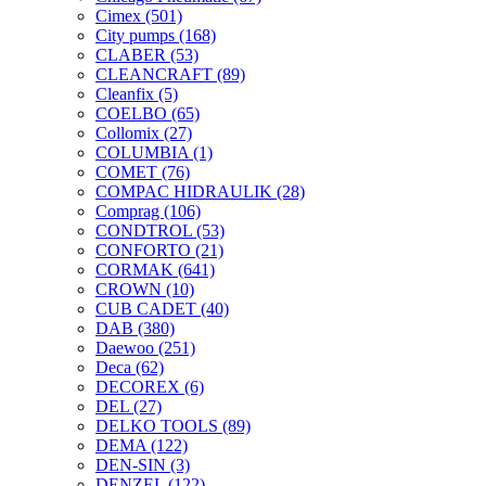
Cimex
(501)
City pumps
(168)
CLABER
(53)
CLEANCRAFT
(89)
Cleanfix
(5)
COELBO
(65)
Collomix
(27)
COLUMBIA
(1)
COMET
(76)
COMPAC HIDRAULIK
(28)
Comprag
(106)
CONDTROL
(53)
CONFORTO
(21)
CORMAK
(641)
CROWN
(10)
CUB CADET
(40)
DAB
(380)
Daewoo
(251)
Deca
(62)
DECOREX
(6)
DEL
(27)
DELKO TOOLS
(89)
DEMA
(122)
DEN-SIN
(3)
DENZEL
(122)