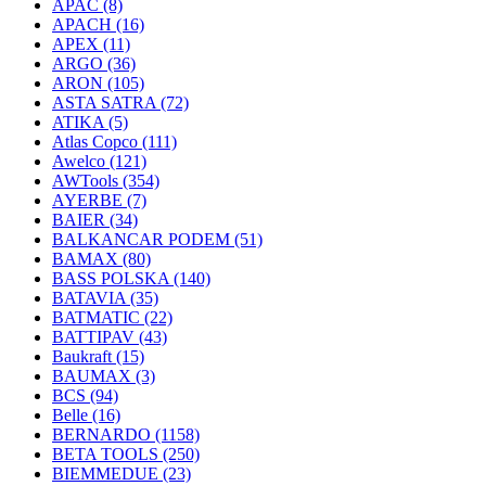
APAC
(8)
APACH
(16)
APEX
(11)
ARGO
(36)
ARON
(105)
ASTA SATRA
(72)
ATIKA
(5)
Atlas Copco
(111)
Awelco
(121)
AWTools
(354)
AYERBE
(7)
BAIER
(34)
BALKANCAR PODEM
(51)
BAMAX
(80)
BASS POLSKA
(140)
BATAVIA
(35)
BATMATIC
(22)
BATTIPAV
(43)
Baukraft
(15)
BAUMAX
(3)
BCS
(94)
Belle
(16)
BERNARDO
(1158)
BETA TOOLS
(250)
BIEMMEDUE
(23)