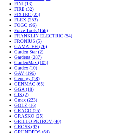
FINI
(13)
FIRE
(32)
FIXTEC
(25)
FLEX
(253)
FOGO
(96)
Force Tools
(166)
FRANKLIN ELECTRIC
(54)
FRONIUS
(5)
GAMATEH
(76)
Garden Star
(2)
Gardena
(287)
GardenMax
(105)
Gardex
(10)
GAV
(196)
Genergy
(58)
GENMAC
(65)
GGA
(18)
GIS
(2)
Gmax
(223)
GOLZ
(16)
GRACO
(25)
GRASKO
(25)
GRILLO PETROV
(40)
GROSS
(92)
GRUNDFOS
(64)