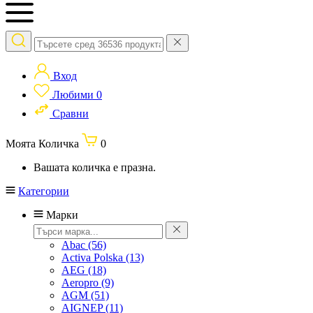
Вход
Любими
0
Сравни
Моята Количка
0
Вашата количка е празна.
Категории
Марки
Abac
(56)
Activa Polska
(13)
AEG
(18)
Aeropro
(9)
AGM
(51)
AIGNEP
(11)