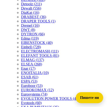
Detoolz
(211)
Dewalt
(556)
DiaKat
(16)
DRABEST
(36)
DRAPER TOOLS
(1)
Dremel
(16)
DWT
(8)
DYTRON
(66)
Edma
(119)
EIBENSTOCK
(40)
Einhell
(728)
ELECTROMASH
(111)
ELEFANT TOOLS
(81)
ELMAG
(137)
ELSEA
(268)
Enar
(17)
ENOITALIA
(10)
ESAB
(61)
ESPA
(53)
Euroboor
(53)
EUROKOMAX
(12)
Eurosystems
(74)
Пишете ни
EVOLUTION POWER TOOLS
(45)
Evotools
(60)