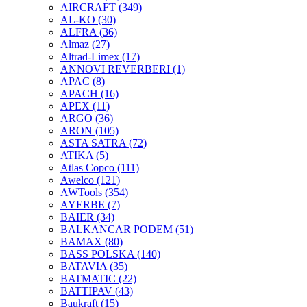
AIRCRAFT
(349)
AL-KO
(30)
ALFRA
(36)
Almaz
(27)
Altrad-Limex
(17)
ANNOVI REVERBERI
(1)
APAC
(8)
APACH
(16)
APEX
(11)
ARGO
(36)
ARON
(105)
ASTA SATRA
(72)
ATIKA
(5)
Atlas Copco
(111)
Awelco
(121)
AWTools
(354)
AYERBE
(7)
BAIER
(34)
BALKANCAR PODEM
(51)
BAMAX
(80)
BASS POLSKA
(140)
BATAVIA
(35)
BATMATIC
(22)
BATTIPAV
(43)
Baukraft
(15)