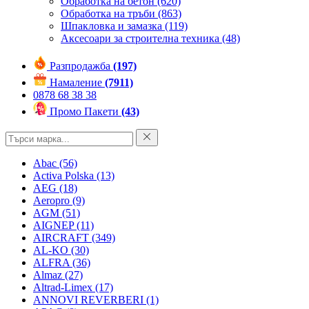
Обработка на бетон
(620)
Обработка на тръби
(863)
Шпакловка и замазка
(119)
Аксесоари за строителна техника
(48)
Разпродажба
(197)
Намаление
(7911)
0878 68 38 38
Промо Пакети
(43)
Abac
(56)
Activa Polska
(13)
AEG
(18)
Aeropro
(9)
AGM
(51)
AIGNEP
(11)
AIRCRAFT
(349)
AL-KO
(30)
ALFRA
(36)
Almaz
(27)
Altrad-Limex
(17)
ANNOVI REVERBERI
(1)