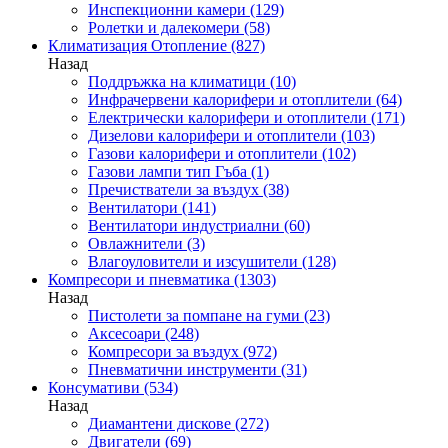
Инспекционни камери
(129)
Ролетки и далекомери
(58)
Климатизация Отопление
(827)
Назад
Поддръжка на климатици
(10)
Инфрачервени калорифери и отоплители
(64)
Електрически калорифери и отоплители
(171)
Дизелови калорифери и отоплители
(103)
Газови калорифери и отоплители
(102)
Газови лампи тип Гъба
(1)
Пречистватели за въздух
(38)
Вентилатори
(141)
Вентилатори индустриални
(60)
Овлажнители
(3)
Влагоуловители и изсушители
(128)
Компресори и пневматика
(1303)
Назад
Пистолети за помпане на гуми
(23)
Аксесоари
(248)
Компресори за въздух
(972)
Пневматични инструменти
(31)
Консумативи
(534)
Назад
Диамантени дискове
(272)
Двигатели
(69)