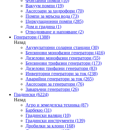
Фонтанни помпи
(10)
Вакуум помпи
(19)
Аксесоари за хидрофори
(70)
Помпи за мръсна вода
(73)
Циркулационни помпи
(285)
Дом и градина
(1)
Отводняване и напояване
(2)
Генератори
(1388)
Назад
Акумулаторни соларни станции
(30)
Бензинови монофазни генератори
(416)
Дизелови монофазни генератори
(55)
Бензинови трифазни генератори
(173)
Дизелови трифазни генератори
(83)
Инверторни генератори за ток
(238)
Аварийни генератори за ток
(265)
Аксесоари за генератори
(76)
Заваръчни генератори
(26)
Градински
(6224)
Назад
Агро и земеделска техника
(87)
Барбекю
(31)
Градински валяци
(10)
Градински инструменти
(139)
Дробилки за клони
(168)