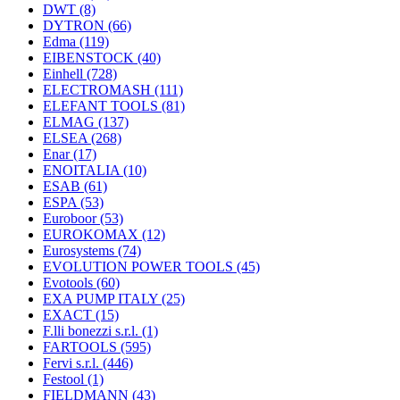
DWT
(8)
DYTRON
(66)
Edma
(119)
EIBENSTOCK
(40)
Einhell
(728)
ELECTROMASH
(111)
ELEFANT TOOLS
(81)
ELMAG
(137)
ELSEA
(268)
Enar
(17)
ENOITALIA
(10)
ESAB
(61)
ESPA
(53)
Euroboor
(53)
EUROKOMAX
(12)
Eurosystems
(74)
EVOLUTION POWER TOOLS
(45)
Evotools
(60)
EXA PUMP ITALY
(25)
EXACT
(15)
F.lli bonezzi s.r.l.
(1)
FARTOOLS
(595)
Fervi s.r.l.
(446)
Festool
(1)
FIELDMANN
(43)