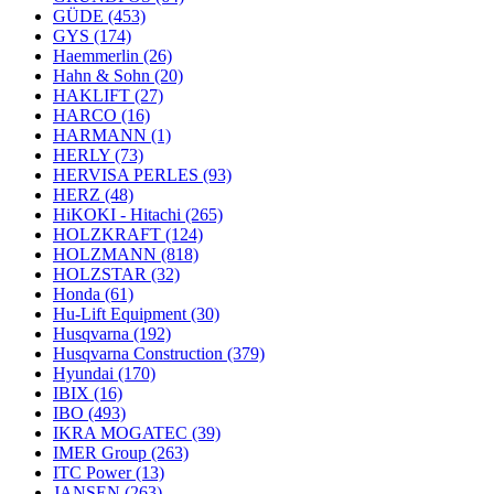
GÜDE
(453)
GYS
(174)
Haemmerlin
(26)
Hahn & Sohn
(20)
HAKLIFT
(27)
HARCO
(16)
HARMANN
(1)
HERLY
(73)
HERVISA PERLES
(93)
HERZ
(48)
HiKOKI - Hitachi
(265)
HOLZKRAFT
(124)
HOLZMANN
(818)
HOLZSTAR
(32)
Honda
(61)
Hu-Lift Equipment
(30)
Husqvarna
(192)
Husqvarna Construction
(379)
Hyundai
(170)
IBIX
(16)
IBO
(493)
IKRA MOGATEC
(39)
IMER Group
(263)
ITC Power
(13)
JANSEN
(263)