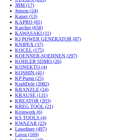
JBM
(17)
Jepson
(24)
Kaiser
(13)
KAPRO
(81)
Karcher
(658)
KAWASAKI
(11)
KJ POWER GENERATOR
(87)
KNIPEX
(37)
KOCEL
(175)
KOENNER-SOEHNEN
(297)
KOHLER SDMO
(26)
KONEKTO
(4)
KOSHIN
(41)
KP Pump
(25)
KraftDele
(2082)
KRANZLE
(24)
KRAUSE
(131)
KREATOR
(203)
KREG TOOL
(21)
Kronwerk
(6)
KS TOOLS
(4)
KWAZAR
(23)
Laserliner
(497)
Lavor
(169)