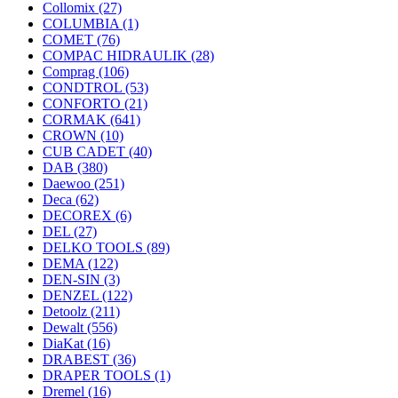
Collomix
(27)
COLUMBIA
(1)
COMET
(76)
COMPAC HIDRAULIK
(28)
Comprag
(106)
CONDTROL
(53)
CONFORTO
(21)
CORMAK
(641)
CROWN
(10)
CUB CADET
(40)
DAB
(380)
Daewoo
(251)
Deca
(62)
DECOREX
(6)
DEL
(27)
DELKO TOOLS
(89)
DEMA
(122)
DEN-SIN
(3)
DENZEL
(122)
Detoolz
(211)
Dewalt
(556)
DiaKat
(16)
DRABEST
(36)
DRAPER TOOLS
(1)
Dremel
(16)