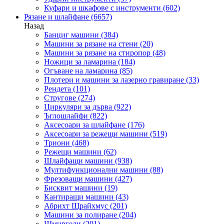
Куфари и шкафове с инструменти
(602)
Рязане и шлайфане
(6657)
Назад
Банциг машини
(384)
Машини за рязане на стени
(20)
Машини за рязане на стиропор
(48)
Ножици за ламарина
(184)
Огъване на ламарина
(85)
Плотери и машини за лазерно гравиране
(33)
Рендета
(101)
Стругове
(274)
Циркуляри за дърва
(922)
Ъглошлайфи
(822)
Аксесоари за шлайфане
(176)
Аксесоари за режещи машини
(519)
Триони
(468)
Режещи машини
(62)
Шлайфащи машини
(938)
Мултифункционални машини
(88)
Фрезоващи машини
(427)
Бисквит машини
(19)
Кантиращи машини
(43)
Абрихт Щрайхмус
(201)
Машини за полиране
(204)
Шмиргели
(201)