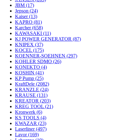
JBM
(17)
Jepson
(24)
Kaiser
(13)
KAPRO
(81)
Karcher
(658)
KAWASAKI
(11)
KJ POWER GENERATOR
(87)
KNIPEX
(37)
KOCEL
(175)
KOENNER-SOEHNEN
(297)
KOHLER SDMO
(26)
KONEKTO
(4)
KOSHIN
(41)
KP Pump
(25)
KraftDele
(2082)
KRANZLE
(24)
KRAUSE
(131)
KREATOR
(203)
KREG TOOL
(21)
Kronwerk
(6)
KS TOOLS
(4)
KWAZAR
(23)
Laserliner
(497)
Lavor
(169)