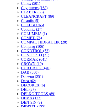
Cimex
(501)
City pumps
(168)
CLABER
(53)
CLEANCRAFT
(89)
Cleanfix
(5)
COELBO
(65)
Collomix
(27)
COLUMBIA
(1)
COMET
(76)
COMPAC HIDRAULIK
(28)
Comprag
(106)
CONDTROL
(53)
CONFORTO
(21)
CORMAK
(641)
CROWN
(10)
CUB CADET
(40)
DAB
(380)
Daewoo
(251)
Deca
(62)
DECOREX
(6)
DEL
(27)
DELKO TOOLS
(89)
DEMA
(122)
DEN-SIN
(3)
DENZEL
(122)