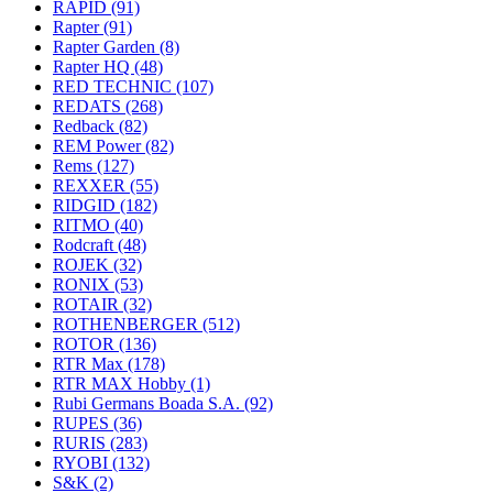
RAPID
(91)
Rapter
(91)
Rapter Garden
(8)
Rapter HQ
(48)
RED TECHNIC
(107)
REDATS
(268)
Redback
(82)
REM Power
(82)
Rems
(127)
REXXER
(55)
RIDGID
(182)
RITMO
(40)
Rodcraft
(48)
ROJEK
(32)
RONIX
(53)
ROTAIR
(32)
ROTHENBERGER
(512)
ROTOR
(136)
RTR Max
(178)
RTR MAX Hobby
(1)
Rubi Germans Boada S.A.
(92)
RUPES
(36)
RURIS
(283)
RYOBI
(132)
S&K
(2)