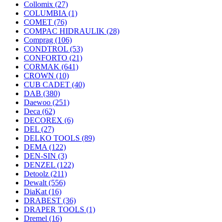
Collomix
(27)
COLUMBIA
(1)
COMET
(76)
COMPAC HIDRAULIK
(28)
Comprag
(106)
CONDTROL
(53)
CONFORTO
(21)
CORMAK
(641)
CROWN
(10)
CUB CADET
(40)
DAB
(380)
Daewoo
(251)
Deca
(62)
DECOREX
(6)
DEL
(27)
DELKO TOOLS
(89)
DEMA
(122)
DEN-SIN
(3)
DENZEL
(122)
Detoolz
(211)
Dewalt
(556)
DiaKat
(16)
DRABEST
(36)
DRAPER TOOLS
(1)
Dremel
(16)