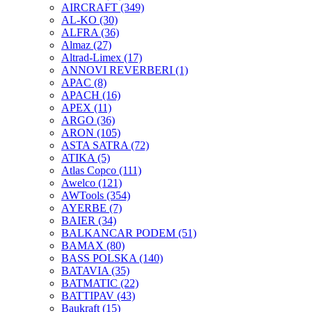
AIRCRAFT
(349)
AL-KO
(30)
ALFRA
(36)
Almaz
(27)
Altrad-Limex
(17)
ANNOVI REVERBERI
(1)
APAC
(8)
APACH
(16)
APEX
(11)
ARGO
(36)
ARON
(105)
ASTA SATRA
(72)
ATIKA
(5)
Atlas Copco
(111)
Awelco
(121)
AWTools
(354)
AYERBE
(7)
BAIER
(34)
BALKANCAR PODEM
(51)
BAMAX
(80)
BASS POLSKA
(140)
BATAVIA
(35)
BATMATIC
(22)
BATTIPAV
(43)
Baukraft
(15)