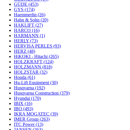
GÜDE
(453)
GYS
(174)
Haemmerlin
(26)
Hahn & Sohn
(20)
HAKLIFT
(27)
HARCO
(16)
HARMANN
(1)
HERLY
(73)
HERVISA PERLES
(93)
HERZ
(48)
HiKOKI - Hitachi
(265)
HOLZKRAFT
(124)
HOLZMANN
(818)
HOLZSTAR
(32)
Honda
(61)
Hu-Lift Equipment
(30)
Husqvarna
(192)
Husqvarna Construction
(379)
Hyundai
(170)
IBIX
(16)
IBO
(493)
IKRA MOGATEC
(39)
IMER Group
(263)
ITC Power
(13)
JANSEN
(263)