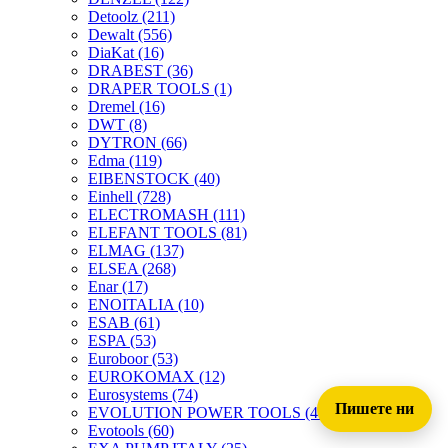
Detoolz
(211)
Dewalt
(556)
DiaKat
(16)
DRABEST
(36)
DRAPER TOOLS
(1)
Dremel
(16)
DWT
(8)
DYTRON
(66)
Edma
(119)
EIBENSTOCK
(40)
Einhell
(728)
ELECTROMASH
(111)
ELEFANT TOOLS
(81)
ELMAG
(137)
ELSEA
(268)
Enar
(17)
ENOITALIA
(10)
ESAB
(61)
ESPA
(53)
Euroboor
(53)
EUROKOMAX
(12)
Eurosystems
(74)
Пишете ни
EVOLUTION POWER TOOLS
(45)
Evotools
(60)