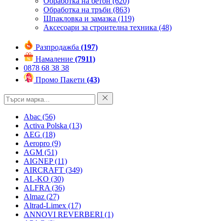
Обработка на бетон
(620)
Обработка на тръби
(863)
Шпакловка и замазка
(119)
Аксесоари за строителна техника
(48)
Разпродажба
(197)
Намаление
(7911)
0878 68 38 38
Промо Пакети
(43)
Abac
(56)
Activa Polska
(13)
AEG
(18)
Aeropro
(9)
AGM
(51)
AIGNEP
(11)
AIRCRAFT
(349)
AL-KO
(30)
ALFRA
(36)
Almaz
(27)
Altrad-Limex
(17)
ANNOVI REVERBERI
(1)