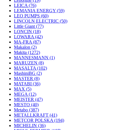
Leborgne
(19)
LEICA
(76)
LEMANIA ENERGY
(59)
LEO PUMPS
(60)
LINCOLN ELECTRIC
(50)
Little Giant
(77)
LONCIN
(18)
LOWARA
(42)
MA-FRA
(87)
Makalon
(2)
Makita
(1272)
MANNESMANN
(1)
MARUZEN
(8)
MASALTA
(102)
MashiniBG
(2)
MASTER
(8)
MATABI
(36)
MAX
(5)
MEGA
(12)
MEISTER
(47)
MESTO
(40)
Metabo
(387)
METALLKRAFT
(41)
METCOR POLSKA
(194)
MICHELIN
(36)