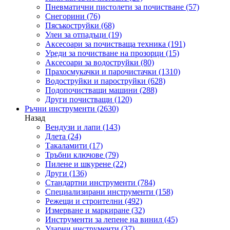
Пневматични пистолети за почистване
(57)
Снегорини
(76)
Пясъкоструйки
(68)
Улеи за отпадъци
(19)
Аксесоари за почистваща техника
(191)
Уреди за почистване на прозорци
(15)
Аксесоари за водоструйки
(80)
Прахосмукачки и парочистачки
(1310)
Водоструйки и пароструйки
(628)
Подопочистващи машини
(288)
Други почистващи
(120)
Ръчни инструменти
(2630)
Назад
Вендузи и лапи
(143)
Длета
(24)
Такаламити
(17)
Тръбни ключове
(79)
Пилене и шкурене
(22)
Други
(136)
Стандартни инструменти
(784)
Специализирани инструменти
(158)
Режещи и строителни
(492)
Измерване и маркиране
(32)
Инструменти за лепене на винил
(45)
Ударни инструменти
(37)