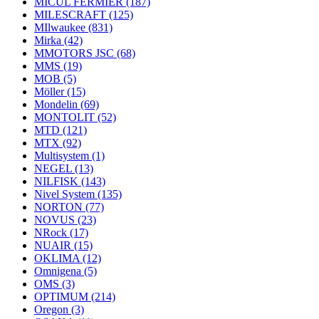
MICUL FERMIER
(187)
MILESCRAFT
(125)
MIlwaukee
(831)
Mirka
(42)
MMOTORS JSC
(68)
MMS
(19)
MOB
(5)
Möller
(15)
Mondelin
(69)
MONTOLIT
(52)
MTD
(121)
MTX
(92)
Multisystem
(1)
NEGEL
(13)
NILFISK
(143)
Nivel System
(135)
NORTON
(77)
NOVUS
(23)
NRock
(17)
NUAIR
(15)
OKLIMA
(12)
Omnigena
(5)
OMS
(3)
OPTIMUM
(214)
Oregon
(3)