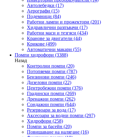
Автолебедки
(17)
Аерографи
(15)
Подемници
(84)
Работни лампи и прожектори
(201)
Хидравлични разпъвачи
(17)
Работни маси и тезгяси
(434)
Кранове за двигатели
(44)
Крикове
(499)
Автоматични макари
(55)
Помпи хидрофори
(3388)
Назад
Контролни помпи
(20)
Потопяеми помпи
(787)
Бензинови помпи
(246)
Дизелови помпи
(22)
Центробежни помпи
(376)
Градински помпи
(269)
Дренажни помпи
(262)
Сондажни помпи
(644)
Резервоари за вода
(17)
Аксесоари за водни помпи
(297)
Хидрофори
(258)
Помпи за басейн
(20)
Повишаване на налягане
(16)