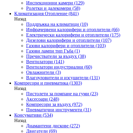
Инспекционни камери
(129)
Ролетки и далекомери
(58)
Климатизация Отопление
(841)
Назад
Поддръжка на климатици
(10)
Инфрачервени калорифери и отоплители
(66)
Електрически калорифери и отоплители
(175)
Дизелови калорифери и отоплители
(107)
Газови калорифери и отоплители
(103)
Газови лампи тип Гъба
(1)
Пречистватели за въздух
(38)
Вентилатори
(141)
Вентилатори индустриални
(60)
Овлажнители
(3)
Влагоуловители и изсушители
(131)
Компресори и пневматика
(1303)
Назад
Пистолети за помпане на гуми
(23)
Аксесоари
(248)
Компресори за въздух
(972)
Пневматични инструменти
(31)
Консумативи
(534)
Назад
Диамантени дискове
(272)
Двигатели
(69)