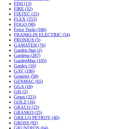
FINI
(13)
FIRE
(32)
FIXTEC
(25)
FLEX
(253)
FOGO
(96)
Force Tools
(166)
FRANKLIN ELECTRIC
(54)
FRONIUS
(5)
GAMATEH
(76)
Garden Star
(2)
Gardena
(287)
GardenMax
(105)
Gardex
(10)
GAV
(196)
Genergy
(58)
GENMAC
(65)
GGA
(18)
GIS
(2)
Gmax
(223)
GOLZ
(16)
GRACO
(25)
GRASKO
(25)
GRILLO PETROV
(40)
GROSS
(92)
GRUNDFOS
(64)