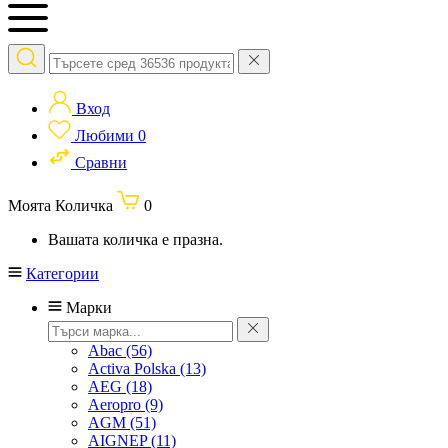
Вход
Любими
0
Сравни
Моята Количка
0
Вашата количка е празна.
Категории
Марки
Abac
(56)
Activa Polska
(13)
AEG
(18)
Aeropro
(9)
AGM
(51)
AIGNEP
(11)