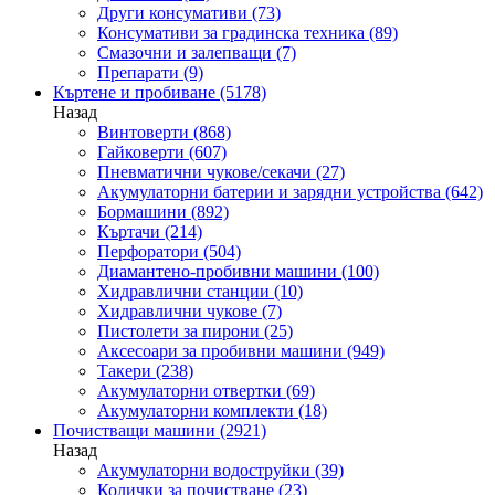
Други консумативи
(73)
Консумативи за градинска техника
(89)
Смазочни и залепващи
(7)
Препарати
(9)
Къртене и пробиване
(5178)
Назад
Винтоверти
(868)
Гайковерти
(607)
Пневматични чукове/секачи
(27)
Акумулаторни батерии и зарядни устройства
(642)
Бормашини
(892)
Къртачи
(214)
Перфоратори
(504)
Диамантено-пробивни машини
(100)
Хидравлични станции
(10)
Хидравлични чукове
(7)
Пистолети за пирони
(25)
Аксесоари за пробивни машини
(949)
Такери
(238)
Акумулаторни отвертки
(69)
Акумулаторни комплекти
(18)
Почистващи машини
(2921)
Назад
Акумулаторни водоструйки
(39)
Колички за почистване
(23)