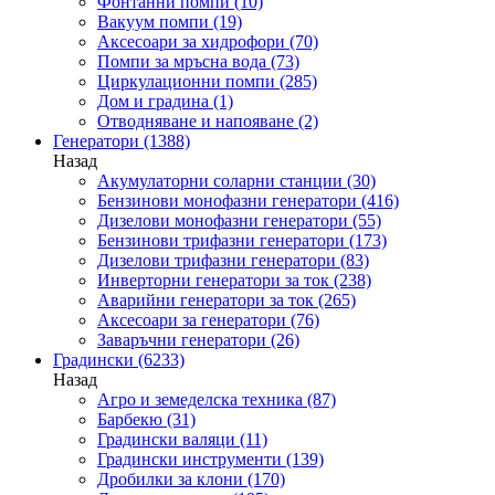
Фонтанни помпи
(10)
Вакуум помпи
(19)
Аксесоари за хидрофори
(70)
Помпи за мръсна вода
(73)
Циркулационни помпи
(285)
Дом и градина
(1)
Отводняване и напояване
(2)
Генератори
(1388)
Назад
Акумулаторни соларни станции
(30)
Бензинови монофазни генератори
(416)
Дизелови монофазни генератори
(55)
Бензинови трифазни генератори
(173)
Дизелови трифазни генератори
(83)
Инверторни генератори за ток
(238)
Аварийни генератори за ток
(265)
Аксесоари за генератори
(76)
Заваръчни генератори
(26)
Градински
(6233)
Назад
Агро и земеделска техника
(87)
Барбекю
(31)
Градински валяци
(11)
Градински инструменти
(139)
Дробилки за клони
(170)