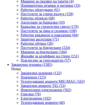
Машини за сваляне на тапети
(4)
Пневматични резачки и нитачки
(33)
Работно оборудване
(61)
Пистолети за горещ въздух
(158)
Работно облекло
(68)
Аксесоари за бъркалки
(10)
Бъркалки за строителни смеси
(179)
Пистолети за пяна и силикон
(108)
Работни ръкавици и наколенки
(84)
Защитни аксесоари
(71)
Работни обувки
(26)
Пистолети за боядисване
(224)
Машини за боядисване
(184)
Жирафи за шлайфане на стени
(151)
Повдигачи за гипсокартон
(57)
Заваръчна техника
(1585)
Назад
Заваръчни шлемове
(132)
Поялници
(115)
Телоподаващи апарати MIG/MAG
(163)
Заваръчни апарати TIG
(53)
Инверторни електрожени
(502)
Горелки
(76)
Електрожени
(102)
Телоподаващи апарати
(40)