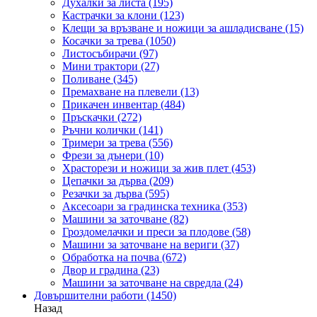
Духалки за листа
(195)
Кастрачки за клони
(123)
Клещи за връзване и ножици за ашладисване
(15)
Косачки за трева
(1050)
Листосъбирачи
(97)
Мини трактори
(27)
Поливане
(345)
Премахване на плевели
(13)
Прикачен инвентар
(484)
Пръскачки
(272)
Ръчни колички
(141)
Тримери за трева
(556)
Фрези за дънери
(10)
Храсторези и ножици за жив плет
(453)
Цепачки за дърва
(209)
Резачки за дърва
(595)
Аксесоари за градинска техника
(353)
Машини за заточване
(82)
Гроздомелачки и преси за плодове
(58)
Машини за заточване на вериги
(37)
Обработка на почва
(672)
Двор и градина
(23)
Машини за заточване на свредла
(24)
Довършителни работи
(1450)
Назад