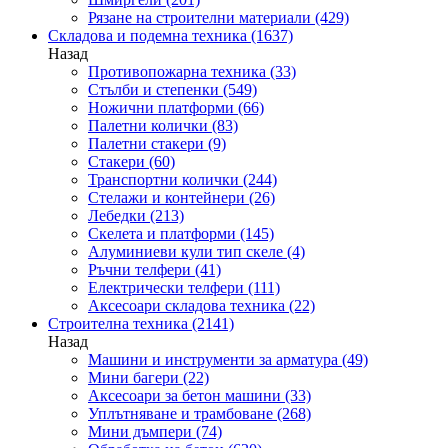
Рязане на строителни материали
(429)
Складова и подемна техника
(1637)
Назад
Противопожарна техника
(33)
Стълби и степенки
(549)
Ножични платформи
(66)
Палетни колички
(83)
Палетни стакери
(9)
Стакери
(60)
Транспортни колички
(244)
Стелажи и контейнери
(26)
Лебедки
(213)
Скелета и платформи
(145)
Алуминиеви кули тип скеле
(4)
Ръчни телфери
(41)
Електрически телфери
(111)
Аксесоари складова техника
(22)
Строителна техника
(2141)
Назад
Машини и инструменти за арматура
(49)
Мини багери
(22)
Аксесоари за бетон машини
(33)
Уплътняване и трамбоване
(268)
Мини дъмпери
(74)