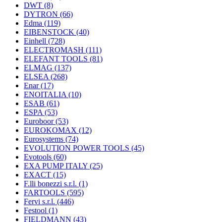
DWT
(8)
DYTRON
(66)
Edma
(119)
EIBENSTOCK
(40)
Einhell
(728)
ELECTROMASH
(111)
ELEFANT TOOLS
(81)
ELMAG
(137)
ELSEA
(268)
Enar
(17)
ENOITALIA
(10)
ESAB
(61)
ESPA
(53)
Euroboor
(53)
EUROKOMAX
(12)
Eurosystems
(74)
EVOLUTION POWER TOOLS
(45)
Evotools
(60)
EXA PUMP ITALY
(25)
EXACT
(15)
F.lli bonezzi s.r.l.
(1)
FARTOOLS
(595)
Fervi s.r.l.
(446)
Festool
(1)
FIELDMANN
(43)