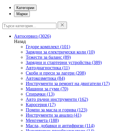
Категории
Марки
Автосервиз
(3026)
Назад
Гедоре комплект
(101)
Зарядни за електрически коли
(10)
Тежести за баланс
(89)
Зарядни и стартерни устройства
(389)
Автодиагностика
(11)
Скоби и преси за лагери
(208)
Автокозметика
(84)
Инструменти за ремонт на двигатели
(17)
Машини за гуми
(70)
Спирачки
(13)
Авто ръчни инструменти
(162)
Каросерия
(17)
Помпи за масла и горива
(123)
Инструменти за анализ
(41)
Менгемета
(188)
Масла, добавки и антифризи
(114)
Инверторни преобразуватели
(14)