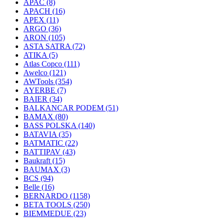
APAC
(8)
APACH
(16)
APEX
(11)
ARGO
(36)
ARON
(105)
ASTA SATRA
(72)
ATIKA
(5)
Atlas Copco
(111)
Awelco
(121)
AWTools
(354)
AYERBE
(7)
BAIER
(34)
BALKANCAR PODEM
(51)
BAMAX
(80)
BASS POLSKA
(140)
BATAVIA
(35)
BATMATIC
(22)
BATTIPAV
(43)
Baukraft
(15)
BAUMAX
(3)
BCS
(94)
Belle
(16)
BERNARDO
(1158)
BETA TOOLS
(250)
BIEMMEDUE
(23)