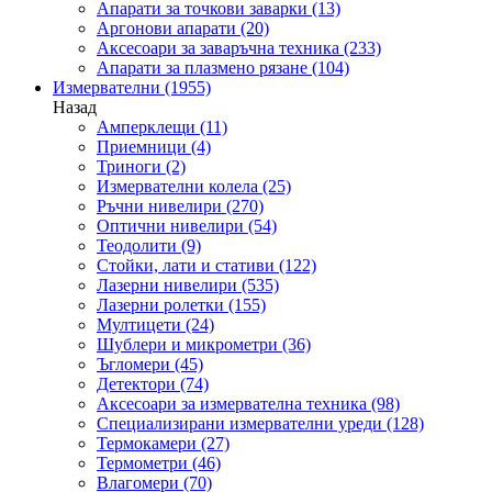
Апарати за точкови заварки
(13)
Аргонови апарати
(20)
Аксесоари за заваръчна техника
(233)
Апарати за плазмено рязане
(104)
Измервателни
(1955)
Назад
Амперклещи
(11)
Приемници
(4)
Триноги
(2)
Измервателни колела
(25)
Ръчни нивелири
(270)
Оптични нивелири
(54)
Теодолити
(9)
Стойки, лати и стативи
(122)
Лазерни нивелири
(535)
Лазерни ролетки
(155)
Мултицети
(24)
Шублери и микрометри
(36)
Ъгломери
(45)
Детектори
(74)
Аксесоари за измервателна техника
(98)
Специализирани измервателни уреди
(128)
Термокамери
(27)
Термометри
(46)
Влагомери
(70)