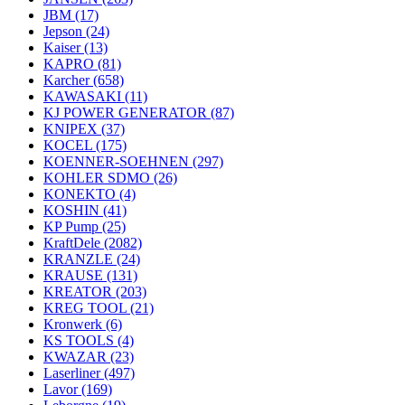
JBM
(17)
Jepson
(24)
Kaiser
(13)
KAPRO
(81)
Karcher
(658)
KAWASAKI
(11)
KJ POWER GENERATOR
(87)
KNIPEX
(37)
KOCEL
(175)
KOENNER-SOEHNEN
(297)
KOHLER SDMO
(26)
KONEKTO
(4)
KOSHIN
(41)
KP Pump
(25)
KraftDele
(2082)
KRANZLE
(24)
KRAUSE
(131)
KREATOR
(203)
KREG TOOL
(21)
Kronwerk
(6)
KS TOOLS
(4)
KWAZAR
(23)
Laserliner
(497)
Lavor
(169)