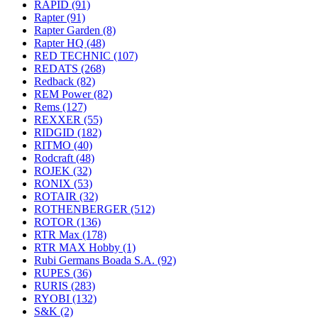
RAPID
(91)
Rapter
(91)
Rapter Garden
(8)
Rapter HQ
(48)
RED TECHNIC
(107)
REDATS
(268)
Redback
(82)
REM Power
(82)
Rems
(127)
REXXER
(55)
RIDGID
(182)
RITMO
(40)
Rodcraft
(48)
ROJEK
(32)
RONIX
(53)
ROTAIR
(32)
ROTHENBERGER
(512)
ROTOR
(136)
RTR Max
(178)
RTR MAX Hobby
(1)
Rubi Germans Boada S.A.
(92)
RUPES
(36)
RURIS
(283)
RYOBI
(132)
S&K
(2)