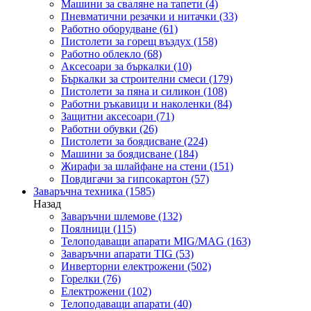
Машини за сваляне на тапети
(4)
Пневматични резачки и нитачки
(33)
Работно оборудване
(61)
Пистолети за горещ въздух
(158)
Работно облекло
(68)
Аксесоари за бъркалки
(10)
Бъркалки за строителни смеси
(179)
Пистолети за пяна и силикон
(108)
Работни ръкавици и наколенки
(84)
Защитни аксесоари
(71)
Работни обувки
(26)
Пистолети за боядисване
(224)
Машини за боядисване
(184)
Жирафи за шлайфане на стени
(151)
Повдигачи за гипсокартон
(57)
Заваръчна техника
(1585)
Назад
Заваръчни шлемове
(132)
Поялници
(115)
Телоподаващи апарати MIG/MAG
(163)
Заваръчни апарати TIG
(53)
Инверторни електрожени
(502)
Горелки
(76)
Електрожени
(102)
Телоподаващи апарати
(40)