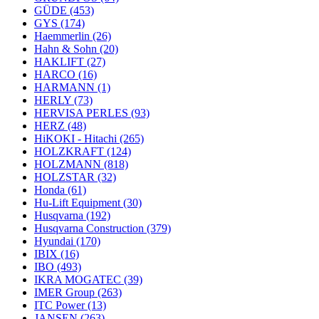
GÜDE
(453)
GYS
(174)
Haemmerlin
(26)
Hahn & Sohn
(20)
HAKLIFT
(27)
HARCO
(16)
HARMANN
(1)
HERLY
(73)
HERVISA PERLES
(93)
HERZ
(48)
HiKOKI - Hitachi
(265)
HOLZKRAFT
(124)
HOLZMANN
(818)
HOLZSTAR
(32)
Honda
(61)
Hu-Lift Equipment
(30)
Husqvarna
(192)
Husqvarna Construction
(379)
Hyundai
(170)
IBIX
(16)
IBO
(493)
IKRA MOGATEC
(39)
IMER Group
(263)
ITC Power
(13)
JANSEN
(263)