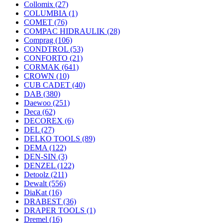
Collomix
(27)
COLUMBIA
(1)
COMET
(76)
COMPAC HIDRAULIK
(28)
Comprag
(106)
CONDTROL
(53)
CONFORTO
(21)
CORMAK
(641)
CROWN
(10)
CUB CADET
(40)
DAB
(380)
Daewoo
(251)
Deca
(62)
DECOREX
(6)
DEL
(27)
DELKO TOOLS
(89)
DEMA
(122)
DEN-SIN
(3)
DENZEL
(122)
Detoolz
(211)
Dewalt
(556)
DiaKat
(16)
DRABEST
(36)
DRAPER TOOLS
(1)
Dremel
(16)