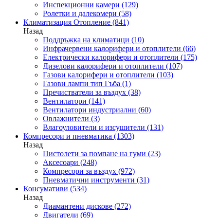
Инспекционни камери
(129)
Ролетки и далекомери
(58)
Климатизация Отопление
(841)
Назад
Поддръжка на климатици
(10)
Инфрачервени калорифери и отоплители
(66)
Електрически калорифери и отоплители
(175)
Дизелови калорифери и отоплители
(107)
Газови калорифери и отоплители
(103)
Газови лампи тип Гъба
(1)
Пречистватели за въздух
(38)
Вентилатори
(141)
Вентилатори индустриални
(60)
Овлажнители
(3)
Влагоуловители и изсушители
(131)
Компресори и пневматика
(1303)
Назад
Пистолети за помпане на гуми
(23)
Аксесоари
(248)
Компресори за въздух
(972)
Пневматични инструменти
(31)
Консумативи
(534)
Назад
Диамантени дискове
(272)
Двигатели
(69)