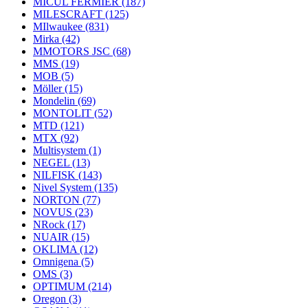
MICUL FERMIER
(187)
MILESCRAFT
(125)
MIlwaukee
(831)
Mirka
(42)
MMOTORS JSC
(68)
MMS
(19)
MOB
(5)
Möller
(15)
Mondelin
(69)
MONTOLIT
(52)
MTD
(121)
MTX
(92)
Multisystem
(1)
NEGEL
(13)
NILFISK
(143)
Nivel System
(135)
NORTON
(77)
NOVUS
(23)
NRock
(17)
NUAIR
(15)
OKLIMA
(12)
Omnigena
(5)
OMS
(3)
OPTIMUM
(214)
Oregon
(3)