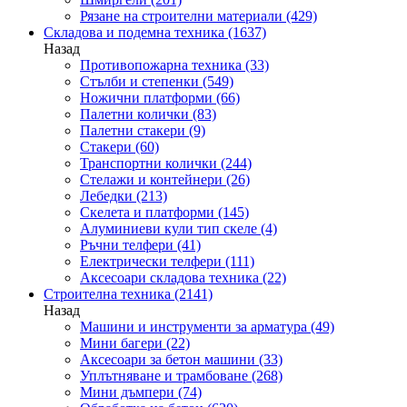
Рязане на строителни материали
(429)
Складова и подемна техника
(1637)
Назад
Противопожарна техника
(33)
Стълби и степенки
(549)
Ножични платформи
(66)
Палетни колички
(83)
Палетни стакери
(9)
Стакери
(60)
Транспортни колички
(244)
Стелажи и контейнери
(26)
Лебедки
(213)
Скелета и платформи
(145)
Алуминиеви кули тип скеле
(4)
Ръчни телфери
(41)
Електрически телфери
(111)
Аксесоари складова техника
(22)
Строителна техника
(2141)
Назад
Машини и инструменти за арматура
(49)
Мини багери
(22)
Аксесоари за бетон машини
(33)
Уплътняване и трамбоване
(268)
Мини дъмпери
(74)