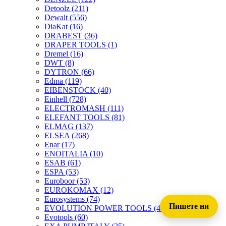
Detoolz
(211)
Dewalt
(556)
DiaKat
(16)
DRABEST
(36)
DRAPER TOOLS
(1)
Dremel
(16)
DWT
(8)
DYTRON
(66)
Edma
(119)
EIBENSTOCK
(40)
Einhell
(728)
ELECTROMASH
(111)
ELEFANT TOOLS
(81)
ELMAG
(137)
ELSEA
(268)
Enar
(17)
ENOITALIA
(10)
ESAB
(61)
ESPA
(53)
Euroboor
(53)
EUROKOMAX
(12)
Eurosystems
(74)
Пишете ни
EVOLUTION POWER TOOLS
(45)
Evotools
(60)