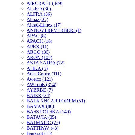
AIRCRAFT
(349)
AL-KO
(30)
ALFRA
(36)
Almaz
(27)
Altrad-Limex
(17)
ANNOVI REVERBERI
(1)
APAC
(8)
APACH
(16)
APEX
(11)
ARGO
(36)
ARON
(105)
ASTA SATRA
(72)
ATIKA
(5)
Atlas Copco
(111)
Awelco
(121)
AWTools
(354)
AYERBE
(7)
BAIER
(34)
BALKANCAR PODEM
(51)
BAMAX
(80)
BASS POLSKA
(140)
BATAVIA
(35)
BATMATIC
(22)
BATTIPAV
(43)
Baukraft
(15)