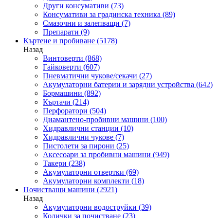
Други консумативи
(73)
Консумативи за градинска техника
(89)
Смазочни и залепващи
(7)
Препарати
(9)
Къртене и пробиване
(5178)
Назад
Винтоверти
(868)
Гайковерти
(607)
Пневматични чукове/секачи
(27)
Акумулаторни батерии и зарядни устройства
(642)
Бормашини
(892)
Къртачи
(214)
Перфоратори
(504)
Диамантено-пробивни машини
(100)
Хидравлични станции
(10)
Хидравлични чукове
(7)
Пистолети за пирони
(25)
Аксесоари за пробивни машини
(949)
Такери
(238)
Акумулаторни отвертки
(69)
Акумулаторни комплекти
(18)
Почистващи машини
(2921)
Назад
Акумулаторни водоструйки
(39)
Колички за почистване
(23)