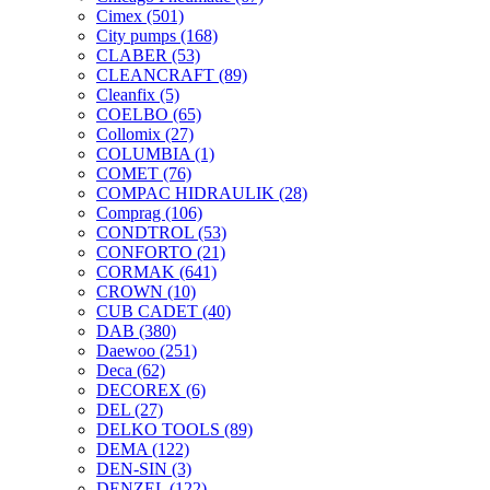
Cimex
(501)
City pumps
(168)
CLABER
(53)
CLEANCRAFT
(89)
Cleanfix
(5)
COELBO
(65)
Collomix
(27)
COLUMBIA
(1)
COMET
(76)
COMPAC HIDRAULIK
(28)
Comprag
(106)
CONDTROL
(53)
CONFORTO
(21)
CORMAK
(641)
CROWN
(10)
CUB CADET
(40)
DAB
(380)
Daewoo
(251)
Deca
(62)
DECOREX
(6)
DEL
(27)
DELKO TOOLS
(89)
DEMA
(122)
DEN-SIN
(3)
DENZEL
(122)