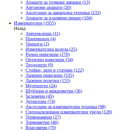
Апарати за точкови заварки
(13)
Аргонови апарати
(20)
Аксесоари за заваръчна техника
(233)
Апарати за плазмено рязане
(104)
Измервателни
(1955)
Назад
Амперклещи
(11)
Приемници
(4)
Триноги
(2)
Измервателни колела
(25)
Ръчни нивелири
(270)
Оптични нивелири
(54)
Теодолити
(9)
Стойки, лати и стативи
(122)
Лазерни нивелири
(535)
Лазерни ролетки
(155)
Мултицети
(24)
Шублери и микрометри
(36)
Ъгломери
(45)
Детектори
(74)
Аксесоари за измервателна техника
(98)
Специализирани измервателни уреди
(128)
Термокамери
(27)
Термометри
(46)
Влагомери
(70)