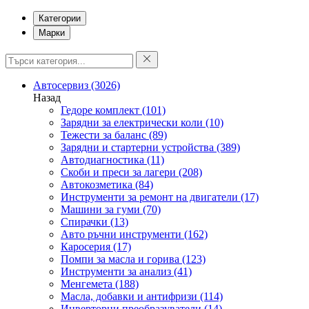
Категории
Марки
Автосервиз
(3026)
Назад
Гедоре комплект
(101)
Зарядни за електрически коли
(10)
Тежести за баланс
(89)
Зарядни и стартерни устройства
(389)
Автодиагностика
(11)
Скоби и преси за лагери
(208)
Автокозметика
(84)
Инструменти за ремонт на двигатели
(17)
Машини за гуми
(70)
Спирачки
(13)
Авто ръчни инструменти
(162)
Каросерия
(17)
Помпи за масла и горива
(123)
Инструменти за анализ
(41)
Менгемета
(188)
Масла, добавки и антифризи
(114)
Инверторни преобразуватели
(14)