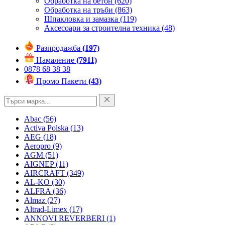
Обработка на бетон
(620)
Обработка на тръби
(863)
Шпакловка и замазка
(119)
Аксесоари за строителна техника
(48)
Разпродажба
(197)
Намаление
(7911)
0878 68 38 38
Промо Пакети
(43)
Abac
(56)
Activa Polska
(13)
AEG
(18)
Aeropro
(9)
AGM
(51)
AIGNEP
(11)
AIRCRAFT
(349)
AL-KO
(30)
ALFRA
(36)
Almaz
(27)
Altrad-Limex
(17)
ANNOVI REVERBERI
(1)