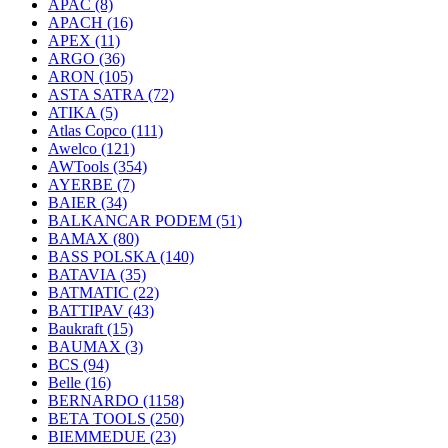
APAC
(8)
APACH
(16)
APEX
(11)
ARGO
(36)
ARON
(105)
ASTA SATRA
(72)
ATIKA
(5)
Atlas Copco
(111)
Awelco
(121)
AWTools
(354)
AYERBE
(7)
BAIER
(34)
BALKANCAR PODEM
(51)
BAMAX
(80)
BASS POLSKA
(140)
BATAVIA
(35)
BATMATIC
(22)
BATTIPAV
(43)
Baukraft
(15)
BAUMAX
(3)
BCS
(94)
Belle
(16)
BERNARDO
(1158)
BETA TOOLS
(250)
BIEMMEDUE
(23)