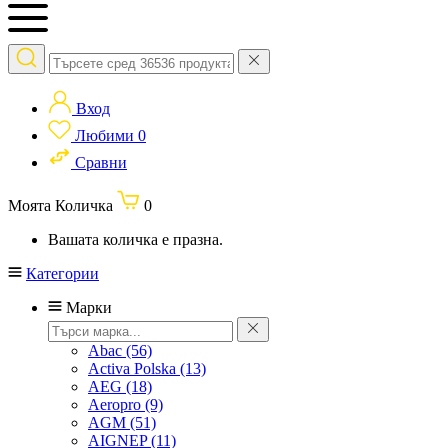
Вход
Любими
0
Сравни
Моята Количка
0
Вашата количка е празна.
Категории
Марки
Abac
(56)
Activa Polska
(13)
AEG
(18)
Aeropro
(9)
AGM
(51)
AIGNEP
(11)