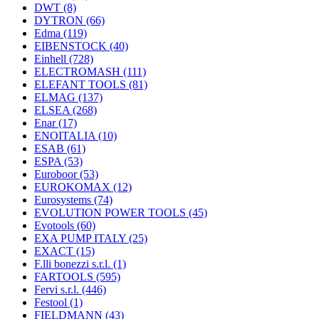
DWT
(8)
DYTRON
(66)
Edma
(119)
EIBENSTOCK
(40)
Einhell
(728)
ELECTROMASH
(111)
ELEFANT TOOLS
(81)
ELMAG
(137)
ELSEA
(268)
Enar
(17)
ENOITALIA
(10)
ESAB
(61)
ESPA
(53)
Euroboor
(53)
EUROKOMAX
(12)
Eurosystems
(74)
EVOLUTION POWER TOOLS
(45)
Evotools
(60)
EXA PUMP ITALY
(25)
EXACT
(15)
F.lli bonezzi s.r.l.
(1)
FARTOOLS
(595)
Fervi s.r.l.
(446)
Festool
(1)
FIELDMANN
(43)