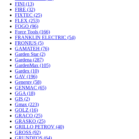
FINI
(13)
FIRE
(32)
FIXTEC
(25)
FLEX
(253)
FOGO
(96)
Force Tools
(166)
FRANKLIN ELECTRIC
(54)
FRONIUS
(5)
GAMATEH
(76)
Garden Star
(2)
Gardena
(287)
GardenMax
(105)
Gardex
(10)
GAV
(196)
Genergy
(58)
GENMAC
(65)
GGA
(18)
GIS
(2)
Gmax
(223)
GOLZ
(16)
GRACO
(25)
GRASKO
(25)
GRILLO PETROV
(40)
GROSS
(92)
GRUNDFOS
(64)