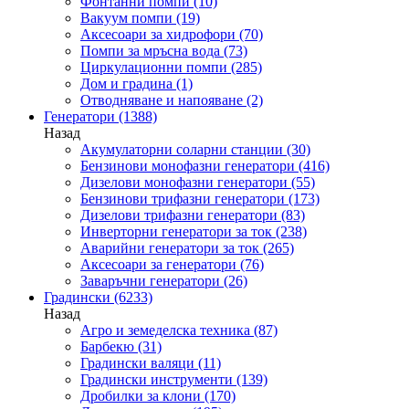
Фонтанни помпи
(10)
Вакуум помпи
(19)
Аксесоари за хидрофори
(70)
Помпи за мръсна вода
(73)
Циркулационни помпи
(285)
Дом и градина
(1)
Отводняване и напояване
(2)
Генератори
(1388)
Назад
Акумулаторни соларни станции
(30)
Бензинови монофазни генератори
(416)
Дизелови монофазни генератори
(55)
Бензинови трифазни генератори
(173)
Дизелови трифазни генератори
(83)
Инверторни генератори за ток
(238)
Аварийни генератори за ток
(265)
Аксесоари за генератори
(76)
Заваръчни генератори
(26)
Градински
(6233)
Назад
Агро и земеделска техника
(87)
Барбекю
(31)
Градински валяци
(11)
Градински инструменти
(139)
Дробилки за клони
(170)