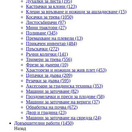
Духалки за листа
(195)
Кастрачки за клони
(123)
Клещи за връзване и ножици за ашладисване
(15)
Косачки за трева
(1050)
Листосъбирачи
(97)
Мини трактори
(27)
Поливане
(345)
Премахване на плевели
(13)
Прикачен инвентар
(484)
Пръскачки
(272)
Ръчни колички
(141)
Тримери за трева
(556)
Фрези за дънери
(10)
Храсторези и ножици за жив плет
(453)
Цепачки за дърва
(209)
Резачки за дърва
(595)
Аксесоари за градинска техника
(353)
Машини за заточване
(82)
Гроздомелачки и преси за плодове
(58)
Машини за заточване на вериги
(37)
Обработка на почва
(672)
Двор и градина
(23)
Машини за заточване на свредла
(24)
Довършителни работи
(1450)
Назад