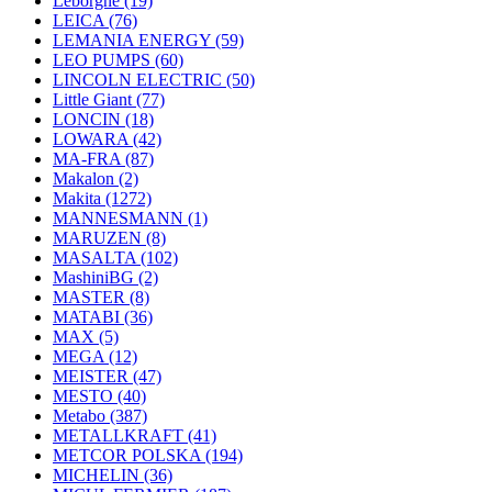
Leborgne
(19)
LEICA
(76)
LEMANIA ENERGY
(59)
LEO PUMPS
(60)
LINCOLN ELECTRIC
(50)
Little Giant
(77)
LONCIN
(18)
LOWARA
(42)
MA-FRA
(87)
Makalon
(2)
Makita
(1272)
MANNESMANN
(1)
MARUZEN
(8)
MASALTA
(102)
MashiniBG
(2)
MASTER
(8)
MATABI
(36)
MAX
(5)
MEGA
(12)
MEISTER
(47)
MESTO
(40)
Metabo
(387)
METALLKRAFT
(41)
METCOR POLSKA
(194)
MICHELIN
(36)