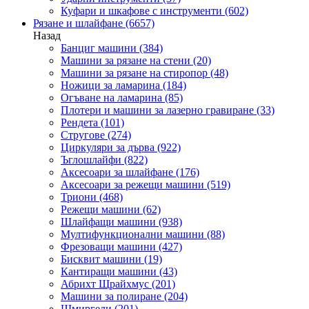
Куфари и шкафове с инструменти
(602)
Рязане и шлайфане
(6657)
Назад
Банциг машини
(384)
Машини за рязане на стени
(20)
Машини за рязане на стиропор
(48)
Ножици за ламарина
(184)
Огъване на ламарина
(85)
Плотери и машини за лазерно гравиране
(33)
Рендета
(101)
Стругове
(274)
Циркуляри за дърва
(922)
Ъглошлайфи
(822)
Аксесоари за шлайфане
(176)
Аксесоари за режещи машини
(519)
Триони
(468)
Режещи машини
(62)
Шлайфащи машини
(938)
Мултифункционални машини
(88)
Фрезоващи машини
(427)
Бисквит машини
(19)
Кантиращи машини
(43)
Абрихт Щрайхмус
(201)
Машини за полиране
(204)
Шмиргели
(201)