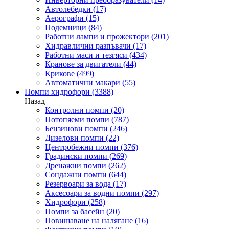
Автолебедки
(17)
Аерографи
(15)
Подемници
(84)
Работни лампи и прожектори
(201)
Хидравлични разпъвачи
(17)
Работни маси и тезгяси
(434)
Кранове за двигатели
(44)
Крикове
(499)
Автоматични макари
(55)
Помпи хидрофори
(3388)
Назад
Контролни помпи
(20)
Потопяеми помпи
(787)
Бензинови помпи
(246)
Дизелови помпи
(22)
Центробежни помпи
(376)
Градински помпи
(269)
Дренажни помпи
(262)
Сондажни помпи
(644)
Резервоари за вода
(17)
Аксесоари за водни помпи
(297)
Хидрофори
(258)
Помпи за басейн
(20)
Повишаване на налягане
(16)