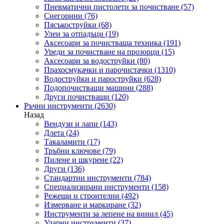
Пневматични пистолети за почистване
(57)
Снегорини
(76)
Пясъкоструйки
(68)
Улеи за отпадъци
(19)
Аксесоари за почистваща техника
(191)
Уреди за почистване на прозорци
(15)
Аксесоари за водоструйки
(80)
Прахосмукачки и парочистачки
(1310)
Водоструйки и пароструйки
(628)
Подопочистващи машини
(288)
Други почистващи
(120)
Ръчни инструменти
(2630)
Назад
Вендузи и лапи
(143)
Длета
(24)
Такаламити
(17)
Тръбни ключове
(79)
Пилене и шкурене
(22)
Други
(136)
Стандартни инструменти
(784)
Специализирани инструменти
(158)
Режещи и строителни
(492)
Измерване и маркиране
(32)
Инструменти за лепене на винил
(45)
Ударни инструменти
(37)