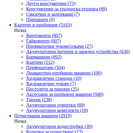
Други консумативи
(73)
Консумативи за градинска техника
(89)
Смазочни и залепващи
(7)
Препарати
(9)
Къртене и пробиване
(5163)
Назад
Винтоверти
(867)
Гайковерти
(607)
Пневматични чукове/секачи
(27)
Акумулаторни батерии и зарядни устройства
(630)
Бормашини
(892)
Къртачи
(212)
Перфоратори
(504)
Диамантено-пробивни машини
(100)
Хидравлични станции
(10)
Хидравлични чукове
(7)
Пистолети за пирони
(25)
Аксесоари за пробивни машини
(949)
Такери
(238)
Акумулаторни отвертки
(69)
Акумулаторни комплекти
(18)
Почистващи машини
(2919)
Назад
Акумулаторни водоструйки
(39)
Колички за почистване
(23)