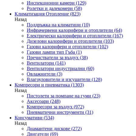
Инспекционни камери
(129)
Ролетки и далекомери
(58)
Климатизация Отопление
(823)
Назад
Поддръжка на климатици
(10)
Инфрачервени калорифери и отоплители
(64)
Електрически калорифери и отоплители
(167)
Дизелови калорифери и отоплители
(103)
Газови калорифери и отоплители
(102)
Газови лампи тип Гъба
(1)
Пречистватели за въздух
(38)
Вентилатори
(141)
Вентилатори индустриални
(60)
Овлажнители
(3)
Влагоуловители и изсушители
(128)
Компресори и пневматика
(1303)
Назад
Пистолети за помпане на гуми
(23)
Аксесоари
(248)
Компресори за въздух
(972)
Пневматични инструменти
(31)
Консумативи
(534)
Назад
Диамантени дискове
(272)
Двигатели
(69)