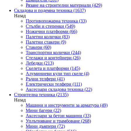
Рязане на строителни материали
(429)
Складова и подемна техника
(1637)
Назад
Противопожарна техника
(33)
Стълби и степенки
(549)
Ножични платформи
(66)
Палетни колички
(83)
Палетни стакери
(9)
Стакери
(60)
Транспортни колички
(244)
Стелажи и контейнери
(26)
Лебедки
(213)
Скелета и платформи
(145)
Алуминиеви кули тип скеле
(4)
Ръчни телфери
(41)
Електрически телфери
(111)
Аксесоари складова техника
(22)
Строителна техника
(2135)
Назад
Машини и инструменти за арматура
(49)
Мини багери
(22)
Аксесоари за бетон машини
(33)
Уплътняване и трамбоване
(268)
Мини дъмпери
(72)