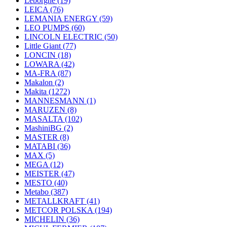
Leborgne
(19)
LEICA
(76)
LEMANIA ENERGY
(59)
LEO PUMPS
(60)
LINCOLN ELECTRIC
(50)
Little Giant
(77)
LONCIN
(18)
LOWARA
(42)
MA-FRA
(87)
Makalon
(2)
Makita
(1272)
MANNESMANN
(1)
MARUZEN
(8)
MASALTA
(102)
MashiniBG
(2)
MASTER
(8)
MATABI
(36)
MAX
(5)
MEGA
(12)
MEISTER
(47)
MESTO
(40)
Metabo
(387)
METALLKRAFT
(41)
METCOR POLSKA
(194)
MICHELIN
(36)