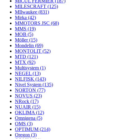
MICUL FERMIER
(187)
MILESCRAFT
(125)
MIlwaukee
(831)
Mirka
(42)
MMOTORS JSC
(68)
MMS
(19)
MOB
(5)
Möller
(15)
Mondelin
(69)
MONTOLIT
(52)
MTD
(121)
MTX
(92)
Multisystem
(1)
NEGEL
(13)
NILFISK
(143)
Nivel System
(135)
NORTON
(77)
NOVUS
(23)
NRock
(17)
NUAIR
(15)
OKLIMA
(12)
Omnigena
(5)
OMS
(3)
OPTIMUM
(214)
Oregon
(3)