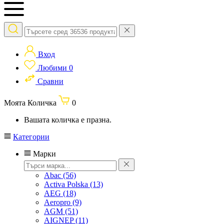
Вход
Любими
0
Сравни
Моята Количка
0
Вашата количка е празна.
Категории
Марки
Abac
(56)
Activa Polska
(13)
AEG
(18)
Aeropro
(9)
AGM
(51)
AIGNEP
(11)