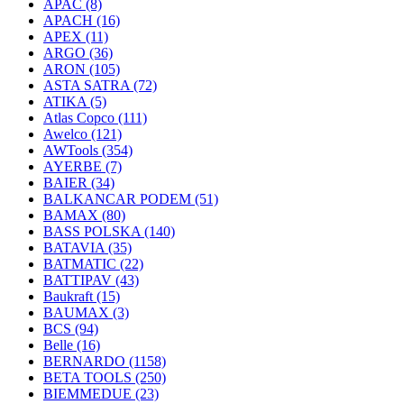
APAC
(8)
APACH
(16)
APEX
(11)
ARGO
(36)
ARON
(105)
ASTA SATRA
(72)
ATIKA
(5)
Atlas Copco
(111)
Awelco
(121)
AWTools
(354)
AYERBE
(7)
BAIER
(34)
BALKANCAR PODEM
(51)
BAMAX
(80)
BASS POLSKA
(140)
BATAVIA
(35)
BATMATIC
(22)
BATTIPAV
(43)
Baukraft
(15)
BAUMAX
(3)
BCS
(94)
Belle
(16)
BERNARDO
(1158)
BETA TOOLS
(250)
BIEMMEDUE
(23)