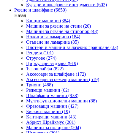
Куфари и шкафове с инструменти
(602)
Рязане и шлайфане
(6650)
Назад
Банциг машини
(384)
Машини за рязане на стени
(20)
Машини за рязане на стиропор
(48)
Ножици за ламарина
(184)
Огъване на ламарина
(85)
Плотери и машини за лазерно гравиране
(33)
Рендета
(101)
Стругове
(274)
Циркуляри за дърва
(919)
Ъглошлайфи
(822)
Аксесоари за шлайфане
(172)
Аксесоари за режещи машини
(519)
Триони
(468)
Режещи машини
(62)
Шлайфащи машини
(938)
Мултифункционални машини
(88)
Фрезоващи машини
(427)
Бисквит машини
(19)
Кантиращи машини
(43)
Абрихт Щрайхмус
(201)
Машини за полиране
(204)
Шмиргели
(201)