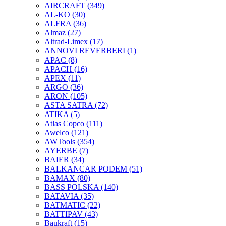
AIRCRAFT
(349)
AL-KO
(30)
ALFRA
(36)
Almaz
(27)
Altrad-Limex
(17)
ANNOVI REVERBERI
(1)
APAC
(8)
APACH
(16)
APEX
(11)
ARGO
(36)
ARON
(105)
ASTA SATRA
(72)
ATIKA
(5)
Atlas Copco
(111)
Awelco
(121)
AWTools
(354)
AYERBE
(7)
BAIER
(34)
BALKANCAR PODEM
(51)
BAMAX
(80)
BASS POLSKA
(140)
BATAVIA
(35)
BATMATIC
(22)
BATTIPAV
(43)
Baukraft
(15)