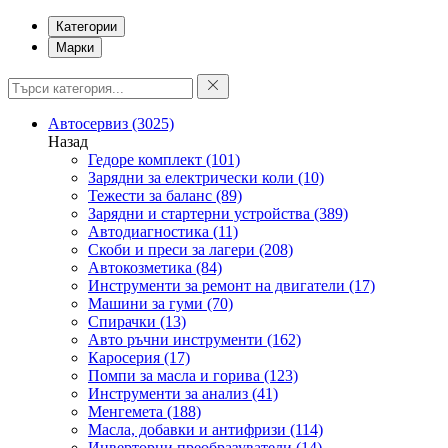
Категории
Марки
Автосервиз
(3025)
Назад
Гедоре комплект
(101)
Зарядни за електрически коли
(10)
Тежести за баланс
(89)
Зарядни и стартерни устройства
(389)
Автодиагностика
(11)
Скоби и преси за лагери
(208)
Автокозметика
(84)
Инструменти за ремонт на двигатели
(17)
Машини за гуми
(70)
Спирачки
(13)
Авто ръчни инструменти
(162)
Каросерия
(17)
Помпи за масла и горива
(123)
Инструменти за анализ
(41)
Менгемета
(188)
Масла, добавки и антифризи
(114)
Инверторни преобразуватели
(14)