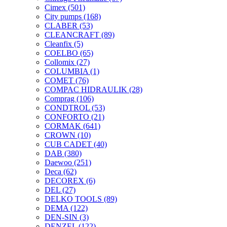
Cimex
(501)
City pumps
(168)
CLABER
(53)
CLEANCRAFT
(89)
Cleanfix
(5)
COELBO
(65)
Collomix
(27)
COLUMBIA
(1)
COMET
(76)
COMPAC HIDRAULIK
(28)
Comprag
(106)
CONDTROL
(53)
CONFORTO
(21)
CORMAK
(641)
CROWN
(10)
CUB CADET
(40)
DAB
(380)
Daewoo
(251)
Deca
(62)
DECOREX
(6)
DEL
(27)
DELKO TOOLS
(89)
DEMA
(122)
DEN-SIN
(3)
DENZEL
(122)