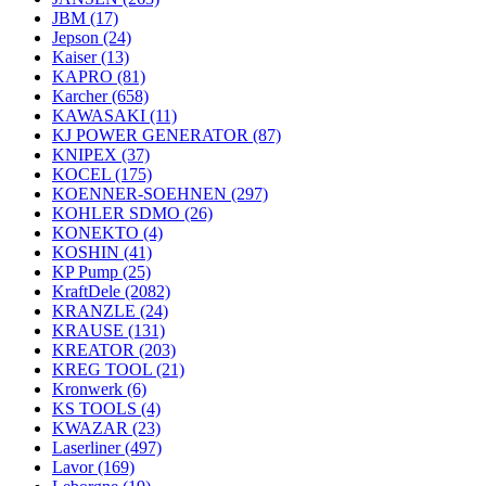
JBM
(17)
Jepson
(24)
Kaiser
(13)
KAPRO
(81)
Karcher
(658)
KAWASAKI
(11)
KJ POWER GENERATOR
(87)
KNIPEX
(37)
KOCEL
(175)
KOENNER-SOEHNEN
(297)
KOHLER SDMO
(26)
KONEKTO
(4)
KOSHIN
(41)
KP Pump
(25)
KraftDele
(2082)
KRANZLE
(24)
KRAUSE
(131)
KREATOR
(203)
KREG TOOL
(21)
Kronwerk
(6)
KS TOOLS
(4)
KWAZAR
(23)
Laserliner
(497)
Lavor
(169)