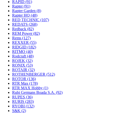
RAPID
(91)
Rapter
(91)
Rapter Garden
(8)
Rapter HQ
(48)
RED TECHNIC
(107)
REDATS
(268)
Redback
(82)
REM Power
(82)
Rems
(127)
REXXER
(55)
RIDGID
(182)
RITMO
(40)
Rodcraft
(48)
ROJEK
(32)
RONIX
(53)
ROTAIR
(32)
ROTHENBERGER
(512)
ROTOR
(136)
RTR Max
(178)
RTR MAX Hobby
(1)
Rubi Germans Boada S.A.
(92)
RUPES
(36)
RURIS
(283)
RYOBI
(132)
S&K
(2)