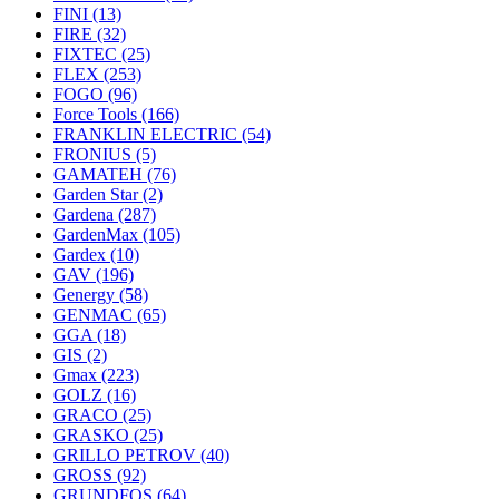
FINI
(13)
FIRE
(32)
FIXTEC
(25)
FLEX
(253)
FOGO
(96)
Force Tools
(166)
FRANKLIN ELECTRIC
(54)
FRONIUS
(5)
GAMATEH
(76)
Garden Star
(2)
Gardena
(287)
GardenMax
(105)
Gardex
(10)
GAV
(196)
Genergy
(58)
GENMAC
(65)
GGA
(18)
GIS
(2)
Gmax
(223)
GOLZ
(16)
GRACO
(25)
GRASKO
(25)
GRILLO PETROV
(40)
GROSS
(92)
GRUNDFOS
(64)