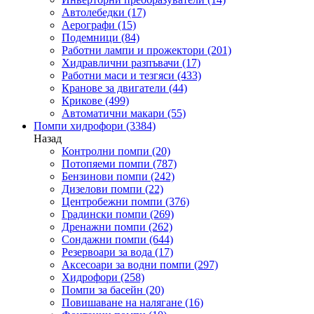
Автолебедки
(17)
Аерографи
(15)
Подемници
(84)
Работни лампи и прожектори
(201)
Хидравлични разпъвачи
(17)
Работни маси и тезгяси
(433)
Кранове за двигатели
(44)
Крикове
(499)
Автоматични макари
(55)
Помпи хидрофори
(3384)
Назад
Контролни помпи
(20)
Потопяеми помпи
(787)
Бензинови помпи
(242)
Дизелови помпи
(22)
Центробежни помпи
(376)
Градински помпи
(269)
Дренажни помпи
(262)
Сондажни помпи
(644)
Резервоари за вода
(17)
Аксесоари за водни помпи
(297)
Хидрофори
(258)
Помпи за басейн
(20)
Повишаване на налягане
(16)