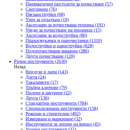
Пневматични пистолети за почистване
(57)
Снегорини
(76)
Пясъкоструйки
(68)
Улеи за отпадъци
(19)
Аксесоари за почистваща техника
(191)
Уреди за почистване на прозорци
(15)
Аксесоари за водоструйки
(80)
Прахосмукачки и парочистачки
(1310)
Водоструйки и пароструйки
(628)
Подопочистващи машини
(286)
Други почистващи
(120)
Ръчни инструменти
(2630)
Назад
Вендузи и лапи
(143)
Длета
(24)
Такаламити
(17)
Тръбни ключове
(79)
Пилене и шкурене
(22)
Други
(136)
Стандартни инструменти
(784)
Специализирани инструменти
(158)
Режещи и строителни
(492)
Измерване и маркиране
(32)
Инструменти за лепене на винил
(45)
Ударни инструменти
(37)