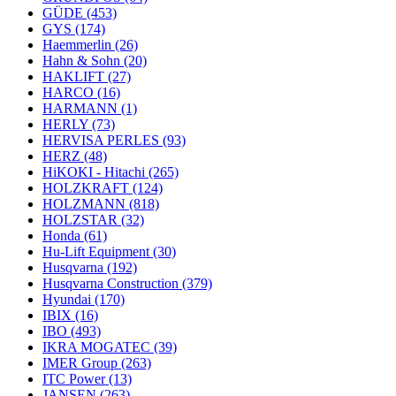
GÜDE
(453)
GYS
(174)
Haemmerlin
(26)
Hahn & Sohn
(20)
HAKLIFT
(27)
HARCO
(16)
HARMANN
(1)
HERLY
(73)
HERVISA PERLES
(93)
HERZ
(48)
HiKOKI - Hitachi
(265)
HOLZKRAFT
(124)
HOLZMANN
(818)
HOLZSTAR
(32)
Honda
(61)
Hu-Lift Equipment
(30)
Husqvarna
(192)
Husqvarna Construction
(379)
Hyundai
(170)
IBIX
(16)
IBO
(493)
IKRA MOGATEC
(39)
IMER Group
(263)
ITC Power
(13)
JANSEN
(263)