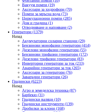
Фонтанни помпи
(10)
Вакуум помпи
(19)
Аксесоари за хидрофори
(70)
Помпи за мръсна вода
(73)
Циркулационни помпи
(285)
Дом и градина
(1)
Отводняване и напояване
(2)
Генератори
(1379)
Назад
Акумулаторни соларни станции
(29)
Бензинови монофазни генератори
(414)
Дизелови монофазни генератори
(55)
Бензинови трифазни генератори
(172)
Дизелови трифазни генератори
(83)
Инверторни генератори за ток
(233)
Аварийни генератори за ток
(265)
Аксесоари за генератори
(76)
Заваръчни генератори
(26)
Градински
(6223)
Назад
Агро и земеделска техника
(87)
Барбекю
(31)
Градински валяци
(10)
Градински инструменти
(139)
Дробилки за клони
(168)