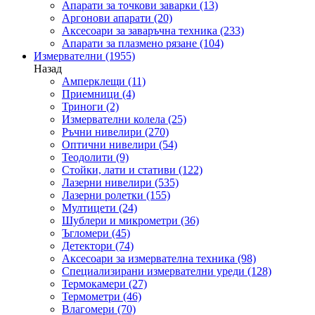
Апарати за точкови заварки
(13)
Аргонови апарати
(20)
Аксесоари за заваръчна техника
(233)
Апарати за плазмено рязане
(104)
Измервателни
(1955)
Назад
Амперклещи
(11)
Приемници
(4)
Триноги
(2)
Измервателни колела
(25)
Ръчни нивелири
(270)
Оптични нивелири
(54)
Теодолити
(9)
Стойки, лати и стативи
(122)
Лазерни нивелири
(535)
Лазерни ролетки
(155)
Мултицети
(24)
Шублери и микрометри
(36)
Ъгломери
(45)
Детектори
(74)
Аксесоари за измервателна техника
(98)
Специализирани измервателни уреди
(128)
Термокамери
(27)
Термометри
(46)
Влагомери
(70)