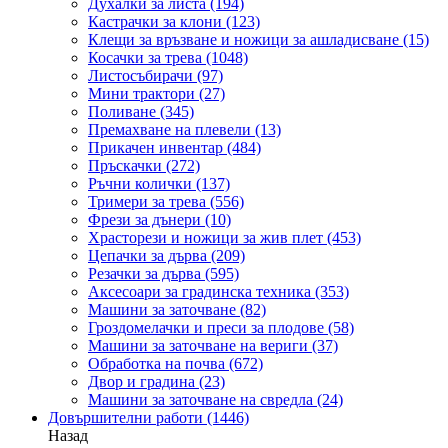
Духалки за листа
(194)
Кастрачки за клони
(123)
Клещи за връзване и ножици за ашладисване
(15)
Косачки за трева
(1048)
Листосъбирачи
(97)
Мини трактори
(27)
Поливане
(345)
Премахване на плевели
(13)
Прикачен инвентар
(484)
Пръскачки
(272)
Ръчни колички
(137)
Тримери за трева
(556)
Фрези за дънери
(10)
Храсторези и ножици за жив плет
(453)
Цепачки за дърва
(209)
Резачки за дърва
(595)
Аксесоари за градинска техника
(353)
Машини за заточване
(82)
Гроздомелачки и преси за плодове
(58)
Машини за заточване на вериги
(37)
Обработка на почва
(672)
Двор и градина
(23)
Машини за заточване на свредла
(24)
Довършителни работи
(1446)
Назад