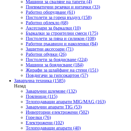
Машини за сваляне на тапети
(4)
Пневматични резачки и нитачки
(33)
Работно оборудване
(61)
Пистолети за горещ въздух
(158)
Работно облекло
(68)
Аксесоари за бъркалки
(10)
Бъркалки за строителни смеси
(175)
Пистолети за пяна и силикон
(108)
Работни ръкавици и наколенки
(84)
Защитни аксесоари
(71)
Работни обувки
(26)
Пистолети за боядисване
(224)
Машини за боядисване
(184)
Жирафи за шлайфане на стени
(151)
Повдигачи за гипсокартон
(57)
Заваръчна техника
(1585)
Назад
Заваръчни шлемове
(132)
Поялници
(115)
Телоподаващи апарати MIG/MAG
(163)
Заваръчни апарати TIG
(53)
Инверторни електрожени
(502)
Горелки
(76)
Електрожени
(102)
Телоподаващи апарати
(40)