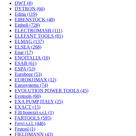
DWT
(8)
DYTRON
(66)
Edma
(119)
EIBENSTOCK
(40)
Einhell
(728)
ELECTROMASH
(111)
ELEFANT TOOLS
(81)
ELMAG
(137)
ELSEA
(268)
Enar
(17)
ENOITALIA
(10)
ESAB
(61)
ESPA
(53)
Euroboor
(53)
EUROKOMAX
(12)
Eurosystems
(74)
EVOLUTION POWER TOOLS
(45)
Evotools
(60)
EXA PUMP ITALY
(25)
EXACT
(15)
F.lli bonezzi s.r.l.
(1)
FARTOOLS
(595)
Fervi s.r.l.
(446)
Festool
(1)
FIELDMANN
(43)