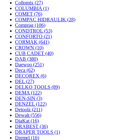
Collomix
(27)
COLUMBIA
(1)
COMET
(76)
COMPAC HIDRAULIK
(28)
Comprag
(106)
CONDTROL
(53)
CONFORTO
(21)
CORMAK
(641)
CROWN
(10)
CUB CADET
(40)
DAB
(380)
Daewoo
(251)
Deca
(62)
DECOREX
(6)
DEL
(27)
DELKO TOOLS
(89)
DEMA
(122)
DEN-SIN
(3)
DENZEL
(122)
Detoolz
(211)
Dewalt
(556)
DiaKat
(16)
DRABEST
(36)
DRAPER TOOLS
(1)
Dremel
(16)