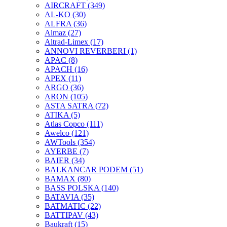
AIRCRAFT
(349)
AL-KO
(30)
ALFRA
(36)
Almaz
(27)
Altrad-Limex
(17)
ANNOVI REVERBERI
(1)
APAC
(8)
APACH
(16)
APEX
(11)
ARGO
(36)
ARON
(105)
ASTA SATRA
(72)
ATIKA
(5)
Atlas Copco
(111)
Awelco
(121)
AWTools
(354)
AYERBE
(7)
BAIER
(34)
BALKANCAR PODEM
(51)
BAMAX
(80)
BASS POLSKA
(140)
BATAVIA
(35)
BATMATIC
(22)
BATTIPAV
(43)
Baukraft
(15)