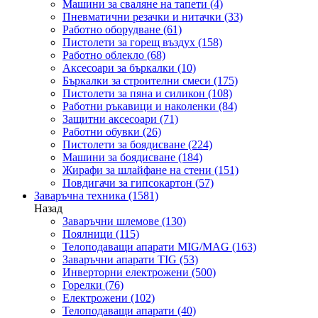
Машини за сваляне на тапети
(4)
Пневматични резачки и нитачки
(33)
Работно оборудване
(61)
Пистолети за горещ въздух
(158)
Работно облекло
(68)
Аксесоари за бъркалки
(10)
Бъркалки за строителни смеси
(175)
Пистолети за пяна и силикон
(108)
Работни ръкавици и наколенки
(84)
Защитни аксесоари
(71)
Работни обувки
(26)
Пистолети за боядисване
(224)
Машини за боядисване
(184)
Жирафи за шлайфане на стени
(151)
Повдигачи за гипсокартон
(57)
Заваръчна техника
(1581)
Назад
Заваръчни шлемове
(130)
Поялници
(115)
Телоподаващи апарати MIG/MAG
(163)
Заваръчни апарати TIG
(53)
Инверторни електрожени
(500)
Горелки
(76)
Електрожени
(102)
Телоподаващи апарати
(40)