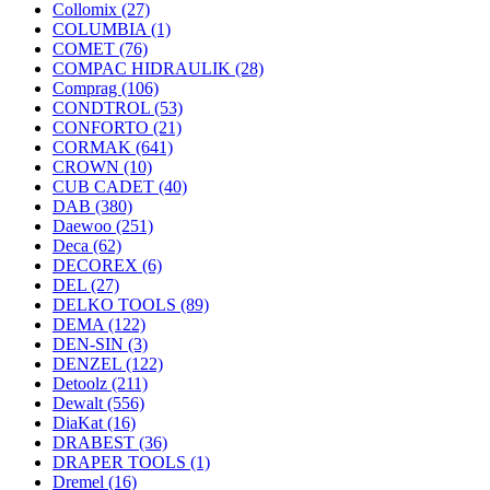
Collomix
(27)
COLUMBIA
(1)
COMET
(76)
COMPAC HIDRAULIK
(28)
Comprag
(106)
CONDTROL
(53)
CONFORTO
(21)
CORMAK
(641)
CROWN
(10)
CUB CADET
(40)
DAB
(380)
Daewoo
(251)
Deca
(62)
DECOREX
(6)
DEL
(27)
DELKO TOOLS
(89)
DEMA
(122)
DEN-SIN
(3)
DENZEL
(122)
Detoolz
(211)
Dewalt
(556)
DiaKat
(16)
DRABEST
(36)
DRAPER TOOLS
(1)
Dremel
(16)