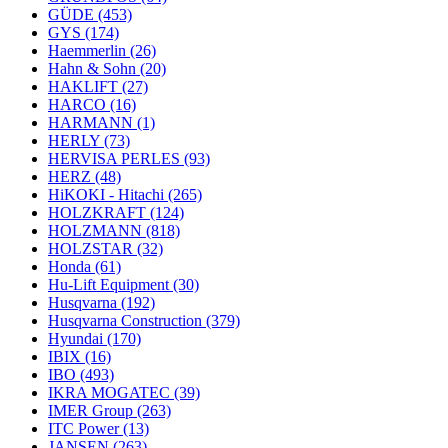
GÜDE
(453)
GYS
(174)
Haemmerlin
(26)
Hahn & Sohn
(20)
HAKLIFT
(27)
HARCO
(16)
HARMANN
(1)
HERLY
(73)
HERVISA PERLES
(93)
HERZ
(48)
HiKOKI - Hitachi
(265)
HOLZKRAFT
(124)
HOLZMANN
(818)
HOLZSTAR
(32)
Honda
(61)
Hu-Lift Equipment
(30)
Husqvarna
(192)
Husqvarna Construction
(379)
Hyundai
(170)
IBIX
(16)
IBO
(493)
IKRA MOGATEC
(39)
IMER Group
(263)
ITC Power
(13)
JANSEN
(263)