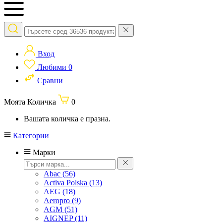
Вход
Любими
0
Сравни
Моята Количка
0
Вашата количка е празна.
Категории
Марки
Abac
(56)
Activa Polska
(13)
AEG
(18)
Aeropro
(9)
AGM
(51)
AIGNEP
(11)