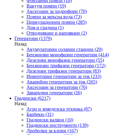
Фонтанни помпи
(10)
Вакуум помпи
(19)
Аксесоари за хидрофори
(70)
Помпи за мръсна вода
(73)
Циркулационни помпи
(285)
Дом и градина
(1)
Отводняване и напояване
(2)
Генератори
(1379)
Назад
Акумулаторни соларни станции
(29)
Бензинови монофазни генератори
(414)
Дизелови монофазни генератори
(55)
Бензинови трифазни генератори
(172)
Дизелови трифазни генератори
(83)
Инверторни генератори за ток
(233)
Аварийни генератори за ток
(265)
Аксесоари за генератори
(76)
Заваръчни генератори
(26)
Градински
(6217)
Назад
Агро и земеделска техника
(87)
Барбекю
(31)
Градински валяци
(10)
Градински инструменти
(139)
Дробилки за клони
(167)