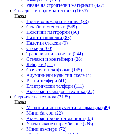
Рязане на строителни материали
(427)
Складова и подемна техника
(1635)
Назад
Противопожарна техника
(33)
Стълби и степенки
(549)
Ножични платформи
(66)
Палетни колички
(83)
Палетни стакери
(9)
Стакери
(60)
Транспортни колички
(244)
Стелажи и контейнери
(26)
Лебедки
(211)
Скелета и платформи
(145)
Алуминиеви кули тип скеле
(4)
Ръчни телфери
(41)
Електрически телфери
(111)
Аксесоари складова техника
(22)
Строителна техника
(2135)
Назад
Машини и инструменти за арматура
(49)
Мини багери
(22)
Аксесоари за бетон машини
(33)
Уплътняване и трамбоване
(268)
Мини дъмпери
(72)