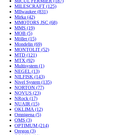
MICUL FERMIER
(187)
MILESCRAFT
(125)
MIlwaukee
(831)
Mirka
(42)
MMOTORS JSC
(68)
MMS
(19)
MOB
(5)
Möller
(15)
Mondelin
(69)
MONTOLIT
(52)
MTD
(121)
MTX
(92)
Multisystem
(1)
NEGEL
(13)
NILFISK
(143)
Nivel System
(135)
NORTON
(77)
NOVUS
(23)
NRock
(17)
NUAIR
(15)
OKLIMA
(12)
Omnigena
(5)
OMS
(3)
OPTIMUM
(214)
Oregon
(3)