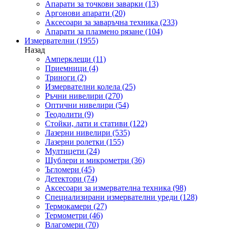
Апарати за точкови заварки
(13)
Аргонови апарати
(20)
Аксесоари за заваръчна техника
(233)
Апарати за плазмено рязане
(104)
Измервателни
(1955)
Назад
Амперклещи
(11)
Приемници
(4)
Триноги
(2)
Измервателни колела
(25)
Ръчни нивелири
(270)
Оптични нивелири
(54)
Теодолити
(9)
Стойки, лати и стативи
(122)
Лазерни нивелири
(535)
Лазерни ролетки
(155)
Мултицети
(24)
Шублери и микрометри
(36)
Ъгломери
(45)
Детектори
(74)
Аксесоари за измервателна техника
(98)
Специализирани измервателни уреди
(128)
Термокамери
(27)
Термометри
(46)
Влагомери
(70)