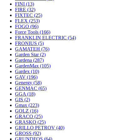
FINI
(13)
FIRE
(32)
FIXTEC
(25)
FLEX
(253)
FOGO
(96)
Force Tools
(166)
FRANKLIN ELECTRIC
(54)
FRONIUS
(5)
GAMATEH
(76)
Garden Star
(2)
Gardena
(287)
GardenMax
(105)
Gardex
(10)
GAV
(196)
Genergy
(58)
GENMAC
(65)
GGA
(18)
GIS
(2)
Gmax
(223)
GOLZ
(16)
GRACO
(25)
GRASKO
(25)
GRILLO PETROV
(40)
GROSS
(92)
GRUNDFOS
(64)