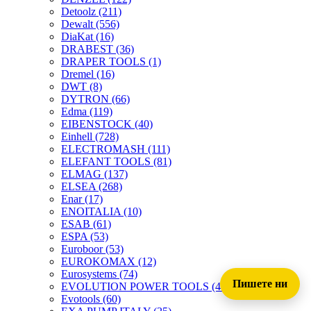
Detoolz
(211)
Dewalt
(556)
DiaKat
(16)
DRABEST
(36)
DRAPER TOOLS
(1)
Dremel
(16)
DWT
(8)
DYTRON
(66)
Edma
(119)
EIBENSTOCK
(40)
Einhell
(728)
ELECTROMASH
(111)
ELEFANT TOOLS
(81)
ELMAG
(137)
ELSEA
(268)
Enar
(17)
ENOITALIA
(10)
ESAB
(61)
ESPA
(53)
Euroboor
(53)
EUROKOMAX
(12)
Eurosystems
(74)
Пишете ни
EVOLUTION POWER TOOLS
(45)
Evotools
(60)