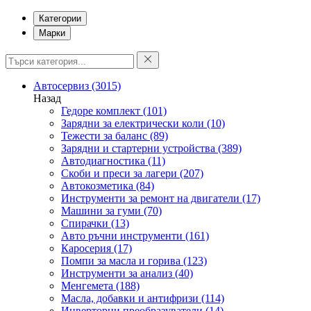
Категории
Марки
Автосервиз
(3015)
Назад
Гедоре комплект
(101)
Зарядни за електрически коли
(10)
Тежести за баланс
(89)
Зарядни и стартерни устройства
(389)
Автодиагностика
(11)
Скоби и преси за лагери
(207)
Автокозметика
(84)
Инструменти за ремонт на двигатели
(17)
Машини за гуми
(70)
Спирачки
(13)
Авто ръчни инструменти
(161)
Каросерия
(17)
Помпи за масла и горива
(123)
Инструменти за анализ
(40)
Менгемета
(188)
Масла, добавки и антифризи
(114)
Инверторни преобразуватели
(14)