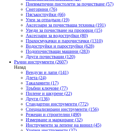
Пневматични пистолети за почистване
(57)
Снегорини
(76)
Пясъкоструйки
(66)
Улеи за отпадъци
(19)
Аксесоари за почистваща техника
(191)
Уреди за почистване на прозорци
(15)
Аксесоари за водоструйки
(80)
Прахосмукачки и парочистачки
(1310)
Водоструйки и пароструйки
(628)
Подопочистващи машини
(283)
Други почистващи
(120)
Ръчни инструменти
(2607)
Назад
Вендузи и лапи
(141)
Длета
(24)
Такаламити
(17)
Тръбни ключове
(77)
Пилене и шкурене
(22)
Други
(136)
Стандартни инструменти
(772)
Специализирани инструменти
(156)
Режещи и строителни
(490)
Измерване и маркиране
(32)
Инструменти за лепене на винил
(45)
Ударни инструменти
(37)