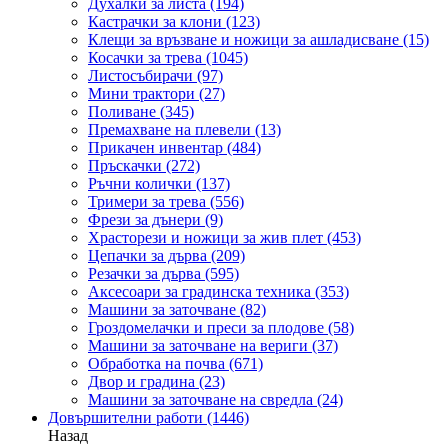
Духалки за листа
(194)
Кастрачки за клони
(123)
Клещи за връзване и ножици за ашладисване
(15)
Косачки за трева
(1045)
Листосъбирачи
(97)
Мини трактори
(27)
Поливане
(345)
Премахване на плевели
(13)
Прикачен инвентар
(484)
Пръскачки
(272)
Ръчни колички
(137)
Тримери за трева
(556)
Фрези за дънери
(9)
Храсторези и ножици за жив плет
(453)
Цепачки за дърва
(209)
Резачки за дърва
(595)
Аксесоари за градинска техника
(353)
Машини за заточване
(82)
Гроздомелачки и преси за плодове
(58)
Машини за заточване на вериги
(37)
Обработка на почва
(671)
Двор и градина
(23)
Машини за заточване на свредла
(24)
Довършителни работи
(1446)
Назад