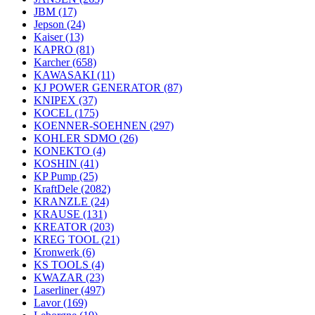
JBM
(17)
Jepson
(24)
Kaiser
(13)
KAPRO
(81)
Karcher
(658)
KAWASAKI
(11)
KJ POWER GENERATOR
(87)
KNIPEX
(37)
KOCEL
(175)
KOENNER-SOEHNEN
(297)
KOHLER SDMO
(26)
KONEKTO
(4)
KOSHIN
(41)
KP Pump
(25)
KraftDele
(2082)
KRANZLE
(24)
KRAUSE
(131)
KREATOR
(203)
KREG TOOL
(21)
Kronwerk
(6)
KS TOOLS
(4)
KWAZAR
(23)
Laserliner
(497)
Lavor
(169)