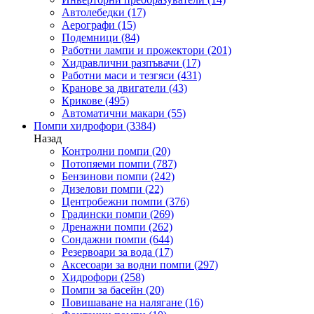
Автолебедки
(17)
Аерографи
(15)
Подемници
(84)
Работни лампи и прожектори
(201)
Хидравлични разпъвачи
(17)
Работни маси и тезгяси
(431)
Кранове за двигатели
(43)
Крикове
(495)
Автоматични макари
(55)
Помпи хидрофори
(3384)
Назад
Контролни помпи
(20)
Потопяеми помпи
(787)
Бензинови помпи
(242)
Дизелови помпи
(22)
Центробежни помпи
(376)
Градински помпи
(269)
Дренажни помпи
(262)
Сондажни помпи
(644)
Резервоари за вода
(17)
Аксесоари за водни помпи
(297)
Хидрофори
(258)
Помпи за басейн
(20)
Повишаване на налягане
(16)