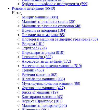
Куфари и шкафове с инструменти
(599)
Рязане и шлайфане
(6648)
Назад
Банциг машини
(384)
Машини за рязане на стени
(20)
Машини за рязане на стиропор
(48)
Ножици за ламарина
(184)
Огъване на ламарина
(85)
Плотери и машини за лазерно гравиране
(33)
Рендета
(101)
Стругове
(274)
Циркуляри за дърва
(919)
Ъглошлайфи
(822)
Аксесоари за шлайфане
(172)
Аксесоари за режещи машини
(519)
Триони
(468)
Режещи машини
(62)
Шлайфащи машини
(938)
Мултифункционални машини
(88)
Фрезоващи машини
(427)
Бисквит машини
(19)
Кантиращи машини
(43)
Абрихт Щрайхмус
(201)
Машини за полиране
(204)
Шмиргели
(201)