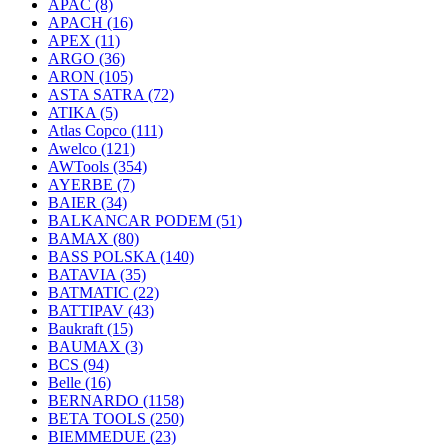
APAC
(8)
APACH
(16)
APEX
(11)
ARGO
(36)
ARON
(105)
ASTA SATRA
(72)
ATIKA
(5)
Atlas Copco
(111)
Awelco
(121)
AWTools
(354)
AYERBE
(7)
BAIER
(34)
BALKANCAR PODEM
(51)
BAMAX
(80)
BASS POLSKA
(140)
BATAVIA
(35)
BATMATIC
(22)
BATTIPAV
(43)
Baukraft
(15)
BAUMAX
(3)
BCS
(94)
Belle
(16)
BERNARDO
(1158)
BETA TOOLS
(250)
BIEMMEDUE
(23)