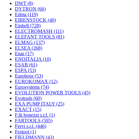
DWT
(8)
DYTRON
(66)
Edma
(119)
EIBENSTOCK
(40)
Einhell
(728)
ELECTROMASH
(111)
ELEFANT TOOLS
(81)
ELMAG
(137)
ELSEA
(268)
Enar
(17)
ENOITALIA
(10)
ESAB
(61)
ESPA
(53)
Euroboor
(53)
EUROKOMAX
(12)
Eurosystems
(74)
EVOLUTION POWER TOOLS
(45)
Evotools
(60)
EXA PUMP ITALY
(25)
EXACT
(15)
F.lli bonezzi s.r.l.
(1)
FARTOOLS
(595)
Fervi s.r.l.
(446)
Festool
(1)
FIELDMANN
(43)