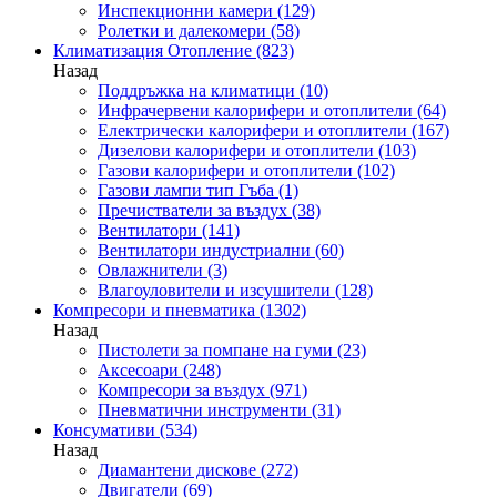
Инспекционни камери
(129)
Ролетки и далекомери
(58)
Климатизация Отопление
(823)
Назад
Поддръжка на климатици
(10)
Инфрачервени калорифери и отоплители
(64)
Електрически калорифери и отоплители
(167)
Дизелови калорифери и отоплители
(103)
Газови калорифери и отоплители
(102)
Газови лампи тип Гъба
(1)
Пречистватели за въздух
(38)
Вентилатори
(141)
Вентилатори индустриални
(60)
Овлажнители
(3)
Влагоуловители и изсушители
(128)
Компресори и пневматика
(1302)
Назад
Пистолети за помпане на гуми
(23)
Аксесоари
(248)
Компресори за въздух
(971)
Пневматични инструменти
(31)
Консумативи
(534)
Назад
Диамантени дискове
(272)
Двигатели
(69)