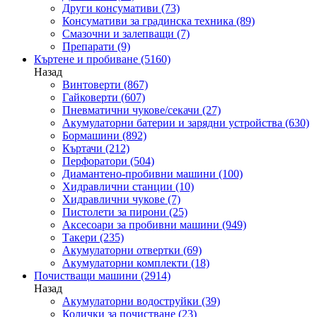
Други консумативи
(73)
Консумативи за градинска техника
(89)
Смазочни и залепващи
(7)
Препарати
(9)
Къртене и пробиване
(5160)
Назад
Винтоверти
(867)
Гайковерти
(607)
Пневматични чукове/секачи
(27)
Акумулаторни батерии и зарядни устройства
(630)
Бормашини
(892)
Къртачи
(212)
Перфоратори
(504)
Диамантено-пробивни машини
(100)
Хидравлични станции
(10)
Хидравлични чукове
(7)
Пистолети за пирони
(25)
Аксесоари за пробивни машини
(949)
Такери
(235)
Акумулаторни отвертки
(69)
Акумулаторни комплекти
(18)
Почистващи машини
(2914)
Назад
Акумулаторни водоструйки
(39)
Колички за почистване
(23)