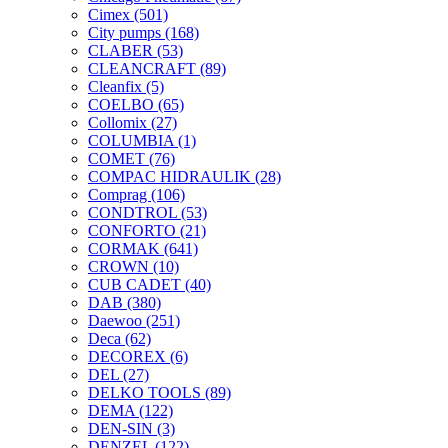
Cimex
(501)
City pumps
(168)
CLABER
(53)
CLEANCRAFT
(89)
Cleanfix
(5)
COELBO
(65)
Collomix
(27)
COLUMBIA
(1)
COMET
(76)
COMPAC HIDRAULIK
(28)
Comprag
(106)
CONDTROL
(53)
CONFORTO
(21)
CORMAK
(641)
CROWN
(10)
CUB CADET
(40)
DAB
(380)
Daewoo
(251)
Deca
(62)
DECOREX
(6)
DEL
(27)
DELKO TOOLS
(89)
DEMA
(122)
DEN-SIN
(3)
DENZEL
(122)