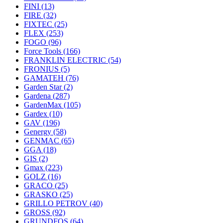
FINI
(13)
FIRE
(32)
FIXTEC
(25)
FLEX
(253)
FOGO
(96)
Force Tools
(166)
FRANKLIN ELECTRIC
(54)
FRONIUS
(5)
GAMATEH
(76)
Garden Star
(2)
Gardena
(287)
GardenMax
(105)
Gardex
(10)
GAV
(196)
Genergy
(58)
GENMAC
(65)
GGA
(18)
GIS
(2)
Gmax
(223)
GOLZ
(16)
GRACO
(25)
GRASKO
(25)
GRILLO PETROV
(40)
GROSS
(92)
GRUNDFOS
(64)