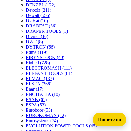
DENZEL
(122)
Detoolz
(211)
Dewalt
(556)
DiaKat
(16)
DRABEST
(36)
DRAPER TOOLS
(1)
Dremel
(16)
DWT
(8)
DYTRON
(66)
Edma
(119)
EIBENSTOCK
(40)
Einhell
(728)
ELECTROMASH
(111)
ELEFANT TOOLS
(81)
ELMAG
(137)
ELSEA
(268)
Enar
(17)
ENOITALIA
(10)
ESAB
(61)
ESPA
(53)
Euroboor
(53)
EUROKOMAX
(12)
Пишете ни
Eurosystems
(74)
EVOLUTION POWER TOOLS
(45)