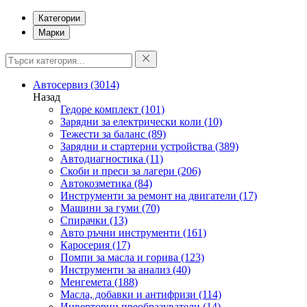
Категории
Марки
Автосервиз
(3014)
Назад
Гедоре комплект
(101)
Зарядни за електрически коли
(10)
Тежести за баланс
(89)
Зарядни и стартерни устройства
(389)
Автодиагностика
(11)
Скоби и преси за лагери
(206)
Автокозметика
(84)
Инструменти за ремонт на двигатели
(17)
Машини за гуми
(70)
Спирачки
(13)
Авто ръчни инструменти
(161)
Каросерия
(17)
Помпи за масла и горива
(123)
Инструменти за анализ
(40)
Менгемета
(188)
Масла, добавки и антифризи
(114)
Инверторни преобразуватели
(14)