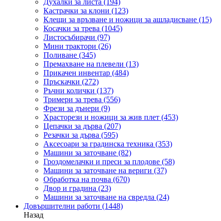
Духалки за листа
(194)
Кастрачки за клони
(123)
Клещи за връзване и ножици за ашладисване
(15)
Косачки за трева
(1045)
Листосъбирачи
(97)
Мини трактори
(26)
Поливане
(345)
Премахване на плевели
(13)
Прикачен инвентар
(484)
Пръскачки
(272)
Ръчни колички
(137)
Тримери за трева
(556)
Фрези за дънери
(9)
Храсторези и ножици за жив плет
(453)
Цепачки за дърва
(207)
Резачки за дърва
(595)
Аксесоари за градинска техника
(353)
Машини за заточване
(82)
Гроздомелачки и преси за плодове
(58)
Машини за заточване на вериги
(37)
Обработка на почва
(670)
Двор и градина
(23)
Машини за заточване на свредла
(24)
Довършителни работи
(1448)
Назад