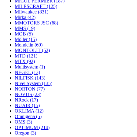
MICUL FERMIER
(187)
MILESCRAFT
(125)
MIlwaukee
(831)
Mirka
(42)
MMOTORS JSC
(68)
MMS
(19)
MOB
(5)
Möller
(15)
Mondelin
(69)
MONTOLIT
(52)
MTD
(121)
MTX
(92)
Multisystem
(1)
NEGEL
(13)
NILFISK
(143)
Nivel System
(135)
NORTON
(77)
NOVUS
(23)
NRock
(17)
NUAIR
(15)
OKLIMA
(12)
Omnigena
(5)
OMS
(3)
OPTIMUM
(214)
Oregon
(3)