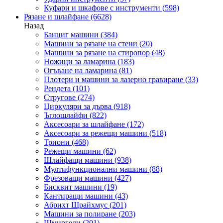
Куфари и шкафове с инструменти
(598)
Рязане и шлайфане
(6628)
Назад
Банциг машини
(384)
Машини за рязане на стени
(20)
Машини за рязане на стиропор
(48)
Ножици за ламарина
(183)
Огъване на ламарина
(81)
Плотери и машини за лазерно гравиране
(33)
Рендета
(101)
Стругове
(274)
Циркуляри за дърва
(918)
Ъглошлайфи
(822)
Аксесоари за шлайфане
(172)
Аксесоари за режещи машини
(518)
Триони
(468)
Режещи машини
(62)
Шлайфащи машини
(938)
Мултифункционални машини
(88)
Фрезоващи машини
(427)
Бисквит машини
(19)
Кантиращи машини
(43)
Абрихт Щрайхмус
(201)
Машини за полиране
(203)
Шмиргели
(201)