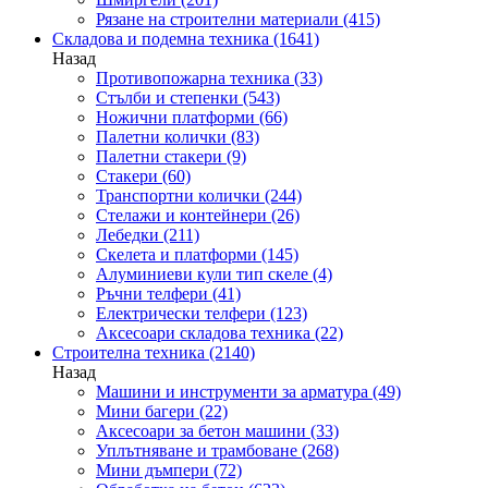
Рязане на строителни материали
(415)
Складова и подемна техника
(1641)
Назад
Противопожарна техника
(33)
Стълби и степенки
(543)
Ножични платформи
(66)
Палетни колички
(83)
Палетни стакери
(9)
Стакери
(60)
Транспортни колички
(244)
Стелажи и контейнери
(26)
Лебедки
(211)
Скелета и платформи
(145)
Алуминиеви кули тип скеле
(4)
Ръчни телфери
(41)
Електрически телфери
(123)
Аксесоари складова техника
(22)
Строителна техника
(2140)
Назад
Машини и инструменти за арматура
(49)
Мини багери
(22)
Аксесоари за бетон машини
(33)
Уплътняване и трамбоване
(268)
Мини дъмпери
(72)