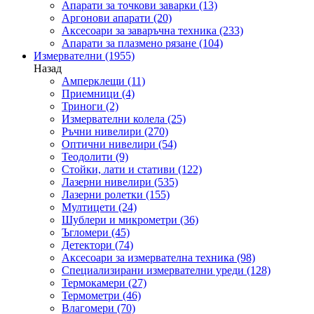
Апарати за точкови заварки
(13)
Аргонови апарати
(20)
Аксесоари за заваръчна техника
(233)
Апарати за плазмено рязане
(104)
Измервателни
(1955)
Назад
Амперклещи
(11)
Приемници
(4)
Триноги
(2)
Измервателни колела
(25)
Ръчни нивелири
(270)
Оптични нивелири
(54)
Теодолити
(9)
Стойки, лати и стативи
(122)
Лазерни нивелири
(535)
Лазерни ролетки
(155)
Мултицети
(24)
Шублери и микрометри
(36)
Ъгломери
(45)
Детектори
(74)
Аксесоари за измервателна техника
(98)
Специализирани измервателни уреди
(128)
Термокамери
(27)
Термометри
(46)
Влагомери
(70)