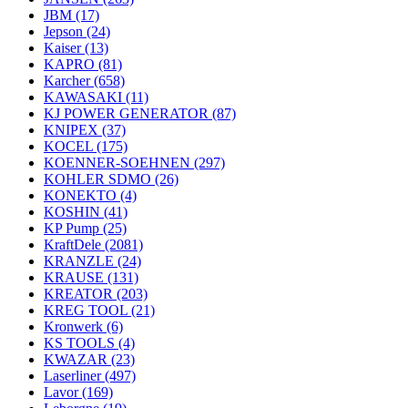
JBM
(17)
Jepson
(24)
Kaiser
(13)
KAPRO
(81)
Karcher
(658)
KAWASAKI
(11)
KJ POWER GENERATOR
(87)
KNIPEX
(37)
KOCEL
(175)
KOENNER-SOEHNEN
(297)
KOHLER SDMO
(26)
KONEKTO
(4)
KOSHIN
(41)
KP Pump
(25)
KraftDele
(2081)
KRANZLE
(24)
KRAUSE
(131)
KREATOR
(203)
KREG TOOL
(21)
Kronwerk
(6)
KS TOOLS
(4)
KWAZAR
(23)
Laserliner
(497)
Lavor
(169)