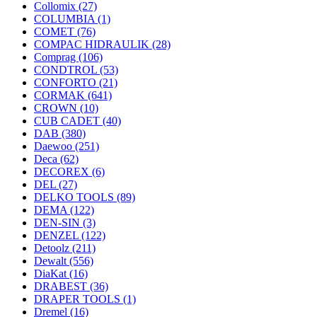
Collomix
(27)
COLUMBIA
(1)
COMET
(76)
COMPAC HIDRAULIK
(28)
Comprag
(106)
CONDTROL
(53)
CONFORTO
(21)
CORMAK
(641)
CROWN
(10)
CUB CADET
(40)
DAB
(380)
Daewoo
(251)
Deca
(62)
DECOREX
(6)
DEL
(27)
DELKO TOOLS
(89)
DEMA
(122)
DEN-SIN
(3)
DENZEL
(122)
Detoolz
(211)
Dewalt
(556)
DiaKat
(16)
DRABEST
(36)
DRAPER TOOLS
(1)
Dremel
(16)