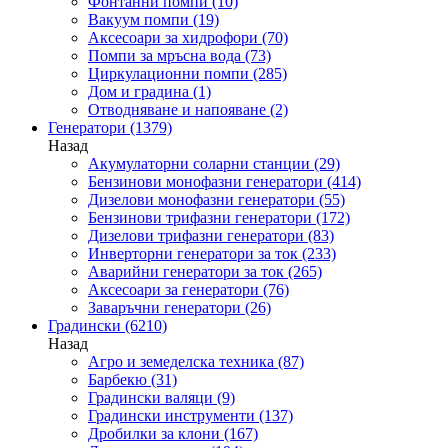
Фонтанни помпи
(10)
Вакуум помпи
(19)
Аксесоари за хидрофори
(70)
Помпи за мръсна вода
(73)
Циркулационни помпи
(285)
Дом и градина
(1)
Отводняване и напояване
(2)
Генератори
(1379)
Назад
Акумулаторни соларни станции
(29)
Бензинови монофазни генератори
(414)
Дизелови монофазни генератори
(55)
Бензинови трифазни генератори
(172)
Дизелови трифазни генератори
(83)
Инверторни генератори за ток
(233)
Аварийни генератори за ток
(265)
Аксесоари за генератори
(76)
Заваръчни генератори
(26)
Градински
(6210)
Назад
Агро и земеделска техника
(87)
Барбекю
(31)
Градински валяци
(9)
Градински инструменти
(137)
Дробилки за клони
(167)