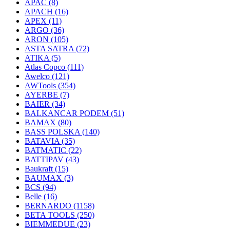
APAC
(8)
APACH
(16)
APEX
(11)
ARGO
(36)
ARON
(105)
ASTA SATRA
(72)
ATIKA
(5)
Atlas Copco
(111)
Awelco
(121)
AWTools
(354)
AYERBE
(7)
BAIER
(34)
BALKANCAR PODEM
(51)
BAMAX
(80)
BASS POLSKA
(140)
BATAVIA
(35)
BATMATIC
(22)
BATTIPAV
(43)
Baukraft
(15)
BAUMAX
(3)
BCS
(94)
Belle
(16)
BERNARDO
(1158)
BETA TOOLS
(250)
BIEMMEDUE
(23)