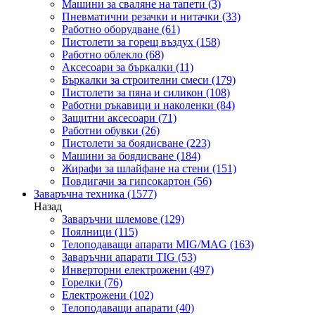
Машини за сваляне на тапети
(3)
Пневматични резачки и нитачки
(33)
Работно оборудване
(61)
Пистолети за горещ въздух
(158)
Работно облекло
(68)
Аксесоари за бъркалки
(11)
Бъркалки за строителни смеси
(179)
Пистолети за пяна и силикон
(108)
Работни ръкавици и наколенки
(84)
Защитни аксесоари
(71)
Работни обувки
(26)
Пистолети за боядисване
(223)
Машини за боядисване
(184)
Жирафи за шлайфане на стени
(151)
Повдигачи за гипсокартон
(56)
Заваръчна техника
(1577)
Назад
Заваръчни шлемове
(129)
Поялници
(115)
Телоподаващи апарати MIG/MAG
(163)
Заваръчни апарати TIG
(53)
Инверторни електрожени
(497)
Горелки
(76)
Електрожени
(102)
Телоподаващи апарати
(40)