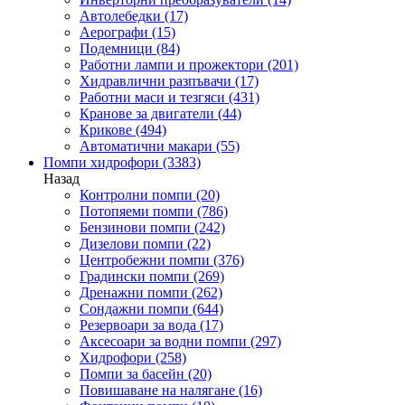
Автолебедки
(17)
Аерографи
(15)
Подемници
(84)
Работни лампи и прожектори
(201)
Хидравлични разпъвачи
(17)
Работни маси и тезгяси
(431)
Кранове за двигатели
(44)
Крикове
(494)
Автоматични макари
(55)
Помпи хидрофори
(3383)
Назад
Контролни помпи
(20)
Потопяеми помпи
(786)
Бензинови помпи
(242)
Дизелови помпи
(22)
Центробежни помпи
(376)
Градински помпи
(269)
Дренажни помпи
(262)
Сондажни помпи
(644)
Резервоари за вода
(17)
Аксесоари за водни помпи
(297)
Хидрофори
(258)
Помпи за басейн
(20)
Повишаване на налягане
(16)