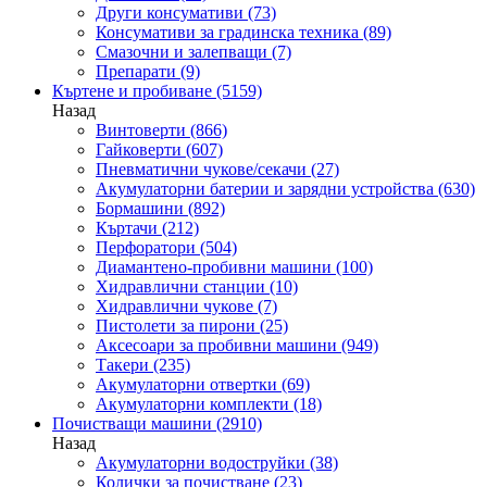
Други консумативи
(73)
Консумативи за градинска техника
(89)
Смазочни и залепващи
(7)
Препарати
(9)
Къртене и пробиване
(5159)
Назад
Винтоверти
(866)
Гайковерти
(607)
Пневматични чукове/секачи
(27)
Акумулаторни батерии и зарядни устройства
(630)
Бормашини
(892)
Къртачи
(212)
Перфоратори
(504)
Диамантено-пробивни машини
(100)
Хидравлични станции
(10)
Хидравлични чукове
(7)
Пистолети за пирони
(25)
Аксесоари за пробивни машини
(949)
Такери
(235)
Акумулаторни отвертки
(69)
Акумулаторни комплекти
(18)
Почистващи машини
(2910)
Назад
Акумулаторни водоструйки
(38)
Колички за почистване
(23)