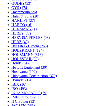
GÜDE
(453)
GYS
(174)
Haemmerlin
(26)
Hahn & Sohn
(20)
HAKLIFT
(27)
HARCO
(16)
HARMANN
(1)
HERLY
(73)
HERVISA PERLES
(93)
HERZ
(48)
HiKOKI - Hitachi
(265)
HOLZKRAFT
(124)
HOLZMANN
(818)
HOLZSTAR
(32)
Honda
(61)
Hu-Lift Equipment
(30)
Husqvarna
(192)
Husqvarna Construction
(379)
Hyundai
(170)
IBIX
(16)
IBO
(493)
IKRA MOGATEC
(39)
IMER Group
(263)
ITC Power
(13)
JANSEN
(263)