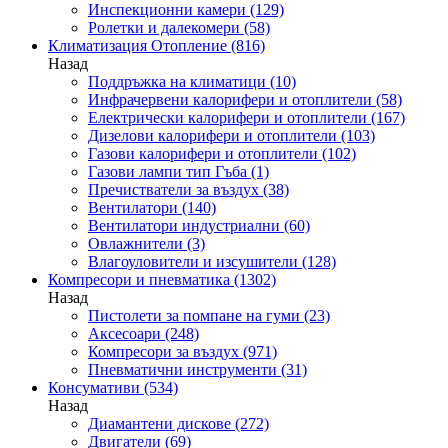
Инспекционни камери
(129)
Ролетки и далекомери
(58)
Климатизация Отопление
(816)
Назад
Поддръжка на климатици
(10)
Инфрачервени калорифери и отоплители
(58)
Електрически калорифери и отоплители
(167)
Дизелови калорифери и отоплители
(103)
Газови калорифери и отоплители
(102)
Газови лампи тип Гъба
(1)
Пречистватели за въздух
(38)
Вентилатори
(140)
Вентилатори индустриални
(60)
Овлажнители
(3)
Влагоуловители и изсушители
(128)
Компресори и пневматика
(1302)
Назад
Пистолети за помпане на гуми
(23)
Аксесоари
(248)
Компресори за въздух
(971)
Пневматични инструменти
(31)
Консумативи
(534)
Назад
Диамантени дискове
(272)
Двигатели
(69)