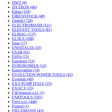
DWT
(8)
DYTRON
(66)
Edma
(119)
EIBENSTOCK
(40)
Einhell
(728)
ELECTROMASH
(111)
ELEFANT TOOLS
(81)
ELMAG
(137)
ELSEA
(268)
Enar
(17)
ENOITALIA
(10)
ESAB
(61)
ESPA
(53)
Euroboor
(53)
EUROKOMAX
(12)
Eurosystems
(74)
EVOLUTION POWER TOOLS
(45)
Evotools
(60)
EXA PUMP ITALY
(25)
EXACT
(15)
F.lli bonezzi s.r.l.
(1)
FARTOOLS
(595)
Fervi s.r.l.
(446)
Festool
(1)
FIELDMANN
(43)