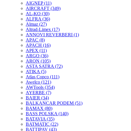
AIGNEP
(11)
AIRCRAFT
(349)
AL-KO
(30)
ALFRA
(36)
Almaz
(27)
Altrad-Limex
(17)
ANNOVI REVERBERI
(1)
APAC
(8)
APACH
(16)
APEX
(11)
ARGO
(36)
ARON
(105)
ASTA SATRA
(72)
ATIKA
(5)
Atlas Copco
(111)
Awelco
(121)
AWTools
(354)
AYERBE
(7)
BAIER
(34)
BALKANCAR PODEM
(51)
BAMAX
(80)
BASS POLSKA
(140)
BATAVIA
(35)
BATMATIC
(22)
BATTIPAV
(43)