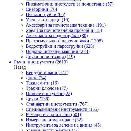
Пневматични пистолети за почистване
(57)
Снегорини
(76)
Пясъкоструйки
(66)
Улеи за отпадъци
(19)
Аксесоари за почистваща техника
(191)
Уреди за почистване на прозорци
(15)
Аксесоари за водоструйки
(80)
Прахосмукачки и парочистачки
(1308)
Водоструйки и пароструйки
(628)
Подопочистващи машини
(283)
Други почистващи
(119)
Ръчни инструменти
(2610)
Назад
Вендузи и лапи
(141)
Длета
(24)
Такаламити
(16)
Тръбни ключове
(77)
Пилене и шкурене
(22)
Други
(136)
Стандартни инструменти
(767)
Специализирани инструменти
(155)
Режещи и строителни
(501)
Измерване и маркиране
(32)
Инструменти за лепене на винил
(45)
Ударни инструменти
(37)