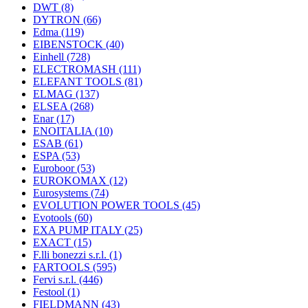
DWT
(8)
DYTRON
(66)
Edma
(119)
EIBENSTOCK
(40)
Einhell
(728)
ELECTROMASH
(111)
ELEFANT TOOLS
(81)
ELMAG
(137)
ELSEA
(268)
Enar
(17)
ENOITALIA
(10)
ESAB
(61)
ESPA
(53)
Euroboor
(53)
EUROKOMAX
(12)
Eurosystems
(74)
EVOLUTION POWER TOOLS
(45)
Evotools
(60)
EXA PUMP ITALY
(25)
EXACT
(15)
F.lli bonezzi s.r.l.
(1)
FARTOOLS
(595)
Fervi s.r.l.
(446)
Festool
(1)
FIELDMANN
(43)