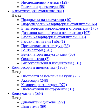
Инспекционни камери
(129)
Ролетки и далекомери
(58)
Климатизация Отопление
(841)
Назад
Поддръжка на климатици
(10)
Инфрачервени калорифери и отоплители
(66)
Електрически калорифери и отоплители
(175)
Дизелови калорифери и отоплители
(107)
Газови калорифери и отоплители
(103)
Газови лампи тип Гъба
(1)
Пречистватели за въздух
(38)
Вентилатори
(141)
Вентилатори индустриални
(60)
Овлажнители
(3)
Влагоуловители и изсушители
(131)
Компресори и пневматика
(1303)
Назад
Пистолети за помпане на гуми
(23)
Аксесоари
(248)
Компресори за въздух
(972)
Пневматични инструменти
(31)
Консумативи
(534)
Назад
Диамантени дискове
(272)
Двигатели
(69)