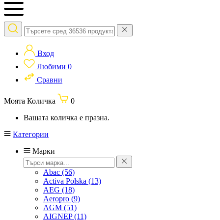
Вход
Любими
0
Сравни
Моята Количка
0
Вашата количка е празна.
Категории
Марки
Abac
(56)
Activa Polska
(13)
AEG
(18)
Aeropro
(9)
AGM
(51)
AIGNEP
(11)