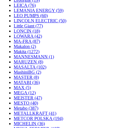
Leborgne
(19)
LEICA
(76)
LEMANIA ENERGY
(59)
LEO PUMPS
(60)
LINCOLN ELECTRIC
(50)
Little Giant
(77)
LONCIN
(18)
LOWARA
(42)
MA-FRA
(87)
Makalon
(2)
Makita
(1272)
MANNESMANN
(1)
MARUZEN
(8)
MASALTA
(102)
MashiniBG
(2)
MASTER
(8)
MATABI
(36)
MAX
(5)
MEGA
(12)
MEISTER
(47)
MESTO
(40)
Metabo
(387)
METALLKRAFT
(41)
METCOR POLSKA
(194)
MICHELIN
(36)