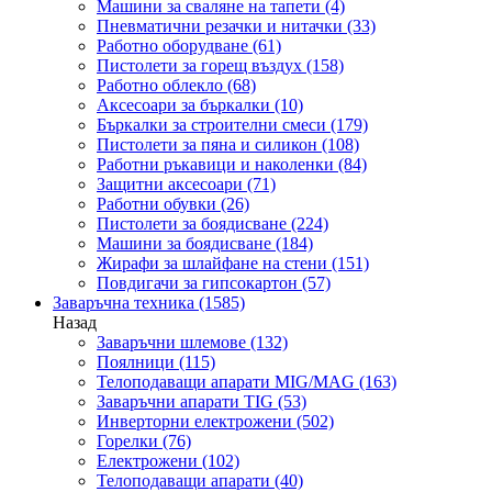
Машини за сваляне на тапети
(4)
Пневматични резачки и нитачки
(33)
Работно оборудване
(61)
Пистолети за горещ въздух
(158)
Работно облекло
(68)
Аксесоари за бъркалки
(10)
Бъркалки за строителни смеси
(179)
Пистолети за пяна и силикон
(108)
Работни ръкавици и наколенки
(84)
Защитни аксесоари
(71)
Работни обувки
(26)
Пистолети за боядисване
(224)
Машини за боядисване
(184)
Жирафи за шлайфане на стени
(151)
Повдигачи за гипсокартон
(57)
Заваръчна техника
(1585)
Назад
Заваръчни шлемове
(132)
Поялници
(115)
Телоподаващи апарати MIG/MAG
(163)
Заваръчни апарати TIG
(53)
Инверторни електрожени
(502)
Горелки
(76)
Електрожени
(102)
Телоподаващи апарати
(40)