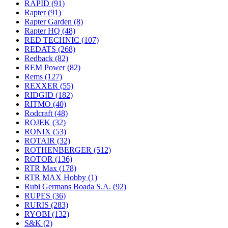
RAPID
(91)
Rapter
(91)
Rapter Garden
(8)
Rapter HQ
(48)
RED TECHNIC
(107)
REDATS
(268)
Redback
(82)
REM Power
(82)
Rems
(127)
REXXER
(55)
RIDGID
(182)
RITMO
(40)
Rodcraft
(48)
ROJEK
(32)
RONIX
(53)
ROTAIR
(32)
ROTHENBERGER
(512)
ROTOR
(136)
RTR Max
(178)
RTR MAX Hobby
(1)
Rubi Germans Boada S.A.
(92)
RUPES
(36)
RURIS
(283)
RYOBI
(132)
S&K
(2)