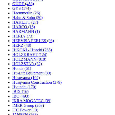
GÜDE
(453)
GYS
(174)
Haemmerlin
(26)
Hahn & Sohn
(20)
HAKLIFT
(27)
HARCO
(16)
HARMANN
(1)
HERLY
(73)
HERVISA PERLES
(93)
HERZ
(48)
HiKOKI - Hitachi
(265)
HOLZKRAFT
(124)
HOLZMANN
(818)
HOLZSTAR
(32)
Honda
(61)
Hu-Lift Equipment
(30)
Husqvarna
(192)
Husqvarna Construction
(379)
Hyundai
(170)
IBIX
(16)
IBO
(493)
IKRA MOGATEC
(39)
IMER Group
(263)
ITC Power
(13)
JANSEN
(263)