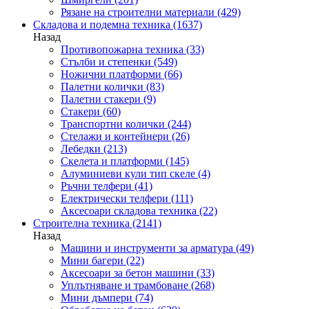
Рязане на строителни материали
(429)
Складова и подемна техника
(1637)
Назад
Противопожарна техника
(33)
Стълби и степенки
(549)
Ножични платформи
(66)
Палетни колички
(83)
Палетни стакери
(9)
Стакери
(60)
Транспортни колички
(244)
Стелажи и контейнери
(26)
Лебедки
(213)
Скелета и платформи
(145)
Алуминиеви кули тип скеле
(4)
Ръчни телфери
(41)
Електрически телфери
(111)
Аксесоари складова техника
(22)
Строителна техника
(2141)
Назад
Машини и инструменти за арматура
(49)
Мини багери
(22)
Аксесоари за бетон машини
(33)
Уплътняване и трамбоване
(268)
Мини дъмпери
(74)