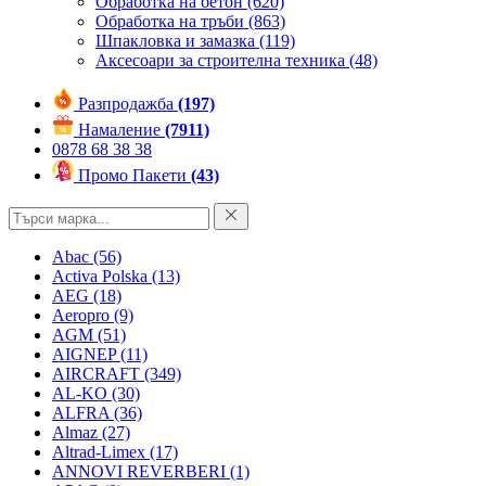
Обработка на бетон
(620)
Обработка на тръби
(863)
Шпакловка и замазка
(119)
Аксесоари за строителна техника
(48)
Разпродажба
(197)
Намаление
(7911)
0878 68 38 38
Промо Пакети
(43)
Abac
(56)
Activa Polska
(13)
AEG
(18)
Aeropro
(9)
AGM
(51)
AIGNEP
(11)
AIRCRAFT
(349)
AL-KO
(30)
ALFRA
(36)
Almaz
(27)
Altrad-Limex
(17)
ANNOVI REVERBERI
(1)