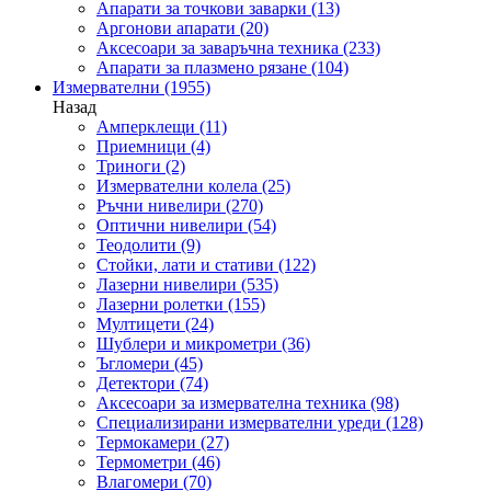
Апарати за точкови заварки
(13)
Аргонови апарати
(20)
Аксесоари за заваръчна техника
(233)
Апарати за плазмено рязане
(104)
Измервателни
(1955)
Назад
Амперклещи
(11)
Приемници
(4)
Триноги
(2)
Измервателни колела
(25)
Ръчни нивелири
(270)
Оптични нивелири
(54)
Теодолити
(9)
Стойки, лати и стативи
(122)
Лазерни нивелири
(535)
Лазерни ролетки
(155)
Мултицети
(24)
Шублери и микрометри
(36)
Ъгломери
(45)
Детектори
(74)
Аксесоари за измервателна техника
(98)
Специализирани измервателни уреди
(128)
Термокамери
(27)
Термометри
(46)
Влагомери
(70)