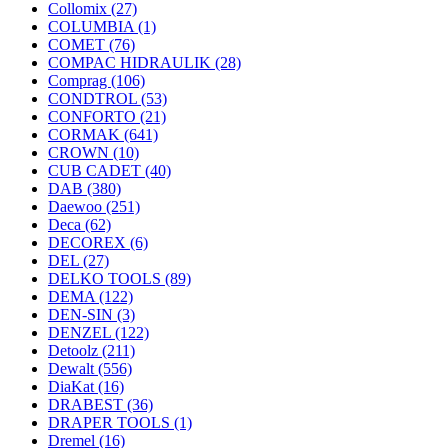
Collomix
(27)
COLUMBIA
(1)
COMET
(76)
COMPAC HIDRAULIK
(28)
Comprag
(106)
CONDTROL
(53)
CONFORTO
(21)
CORMAK
(641)
CROWN
(10)
CUB CADET
(40)
DAB
(380)
Daewoo
(251)
Deca
(62)
DECOREX
(6)
DEL
(27)
DELKO TOOLS
(89)
DEMA
(122)
DEN-SIN
(3)
DENZEL
(122)
Detoolz
(211)
Dewalt
(556)
DiaKat
(16)
DRABEST
(36)
DRAPER TOOLS
(1)
Dremel
(16)