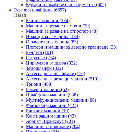
Куфари и шкафове с инструменти
(602)
Рязане и шлайфане
(6657)
Назад
Банциг машини
(384)
Машини за рязане на стени
(20)
Машини за рязане на стиропор
(48)
Ножици за ламарина
(184)
Огъване на ламарина
(85)
Плотери и машини за лазерно гравиране
(33)
Рендета
(101)
Стругове
(274)
Циркуляри за дърва
(922)
Ъглошлайфи
(822)
Аксесоари за шлайфане
(176)
Аксесоари за режещи машини
(519)
Триони
(468)
Режещи машини
(62)
Шлайфащи машини
(938)
Мултифункционални машини
(88)
Фрезоващи машини
(427)
Бисквит машини
(19)
Кантиращи машини
(43)
Абрихт Щрайхмус
(201)
Машини за полиране
(204)
Шмиргели
(201)