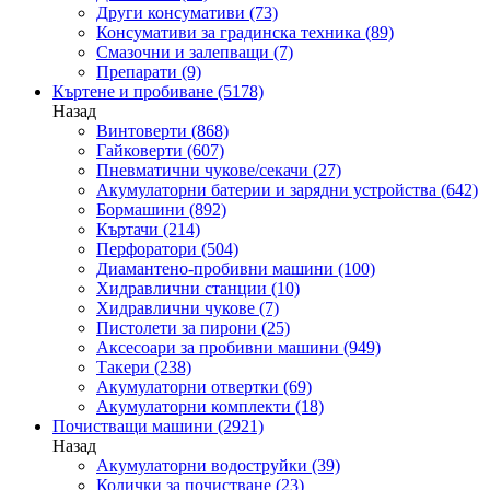
Други консумативи
(73)
Консумативи за градинска техника
(89)
Смазочни и залепващи
(7)
Препарати
(9)
Къртене и пробиване
(5178)
Назад
Винтоверти
(868)
Гайковерти
(607)
Пневматични чукове/секачи
(27)
Акумулаторни батерии и зарядни устройства
(642)
Бормашини
(892)
Къртачи
(214)
Перфоратори
(504)
Диамантено-пробивни машини
(100)
Хидравлични станции
(10)
Хидравлични чукове
(7)
Пистолети за пирони
(25)
Аксесоари за пробивни машини
(949)
Такери
(238)
Акумулаторни отвертки
(69)
Акумулаторни комплекти
(18)
Почистващи машини
(2921)
Назад
Акумулаторни водоструйки
(39)
Колички за почистване
(23)