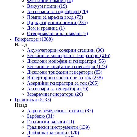
Фонтанни помпи
(10)
Вакуум помпи
(19)
Аксесоари за хидрофори
(70)
Помпи за мръсна вода
(73)
Циркулационни помпи
(285)
Дом и градина
(1)
Отводняване и напояване
(2)
Генератори
(1388)
Назад
Акумулаторни соларни станции
(30)
Бензинови монофазни генератори
(416)
Дизелови монофазни генератори
(55)
Бензинови трифазни генератори
(173)
Дизелови трифазни генератори
(83)
Инверторни генератори за ток
(238)
Аварийни генератори за ток
(265)
Аксесоари за генератори
(76)
Заваръчни генератори
(26)
Градински
(6233)
Назад
Агро и земеделска техника
(87)
Барбекю
(31)
Градински валяци
(11)
Градински инструменти
(139)
Дробилки за клони
(170)