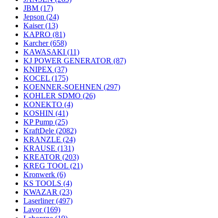
JBM
(17)
Jepson
(24)
Kaiser
(13)
KAPRO
(81)
Karcher
(658)
KAWASAKI
(11)
KJ POWER GENERATOR
(87)
KNIPEX
(37)
KOCEL
(175)
KOENNER-SOEHNEN
(297)
KOHLER SDMO
(26)
KONEKTO
(4)
KOSHIN
(41)
KP Pump
(25)
KraftDele
(2082)
KRANZLE
(24)
KRAUSE
(131)
KREATOR
(203)
KREG TOOL
(21)
Kronwerk
(6)
KS TOOLS
(4)
KWAZAR
(23)
Laserliner
(497)
Lavor
(169)