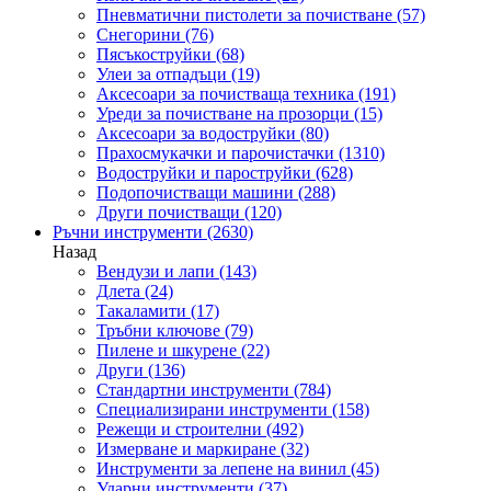
Пневматични пистолети за почистване
(57)
Снегорини
(76)
Пясъкоструйки
(68)
Улеи за отпадъци
(19)
Аксесоари за почистваща техника
(191)
Уреди за почистване на прозорци
(15)
Аксесоари за водоструйки
(80)
Прахосмукачки и парочистачки
(1310)
Водоструйки и пароструйки
(628)
Подопочистващи машини
(288)
Други почистващи
(120)
Ръчни инструменти
(2630)
Назад
Вендузи и лапи
(143)
Длета
(24)
Такаламити
(17)
Тръбни ключове
(79)
Пилене и шкурене
(22)
Други
(136)
Стандартни инструменти
(784)
Специализирани инструменти
(158)
Режещи и строителни
(492)
Измерване и маркиране
(32)
Инструменти за лепене на винил
(45)
Ударни инструменти
(37)