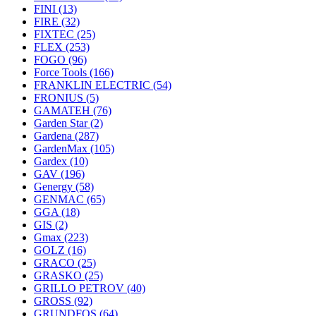
FINI
(13)
FIRE
(32)
FIXTEC
(25)
FLEX
(253)
FOGO
(96)
Force Tools
(166)
FRANKLIN ELECTRIC
(54)
FRONIUS
(5)
GAMATEH
(76)
Garden Star
(2)
Gardena
(287)
GardenMax
(105)
Gardex
(10)
GAV
(196)
Genergy
(58)
GENMAC
(65)
GGA
(18)
GIS
(2)
Gmax
(223)
GOLZ
(16)
GRACO
(25)
GRASKO
(25)
GRILLO PETROV
(40)
GROSS
(92)
GRUNDFOS
(64)