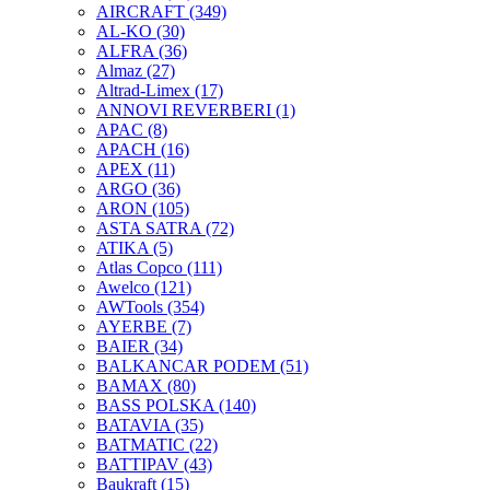
AIRCRAFT
(349)
AL-KO
(30)
ALFRA
(36)
Almaz
(27)
Altrad-Limex
(17)
ANNOVI REVERBERI
(1)
APAC
(8)
APACH
(16)
APEX
(11)
ARGO
(36)
ARON
(105)
ASTA SATRA
(72)
ATIKA
(5)
Atlas Copco
(111)
Awelco
(121)
AWTools
(354)
AYERBE
(7)
BAIER
(34)
BALKANCAR PODEM
(51)
BAMAX
(80)
BASS POLSKA
(140)
BATAVIA
(35)
BATMATIC
(22)
BATTIPAV
(43)
Baukraft
(15)