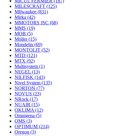
MICUL FERMIER
(187)
MILESCRAFT
(125)
MIlwaukee
(831)
Mirka
(42)
MMOTORS JSC
(68)
MMS
(19)
MOB
(5)
Möller
(15)
Mondelin
(69)
MONTOLIT
(52)
MTD
(121)
MTX
(92)
Multisystem
(1)
NEGEL
(13)
NILFISK
(143)
Nivel System
(135)
NORTON
(77)
NOVUS
(23)
NRock
(17)
NUAIR
(15)
OKLIMA
(12)
Omnigena
(5)
OMS
(3)
OPTIMUM
(214)
Oregon
(3)