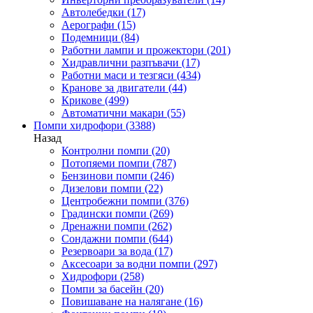
Автолебедки
(17)
Аерографи
(15)
Подемници
(84)
Работни лампи и прожектори
(201)
Хидравлични разпъвачи
(17)
Работни маси и тезгяси
(434)
Кранове за двигатели
(44)
Крикове
(499)
Автоматични макари
(55)
Помпи хидрофори
(3388)
Назад
Контролни помпи
(20)
Потопяеми помпи
(787)
Бензинови помпи
(246)
Дизелови помпи
(22)
Центробежни помпи
(376)
Градински помпи
(269)
Дренажни помпи
(262)
Сондажни помпи
(644)
Резервоари за вода
(17)
Аксесоари за водни помпи
(297)
Хидрофори
(258)
Помпи за басейн
(20)
Повишаване на налягане
(16)