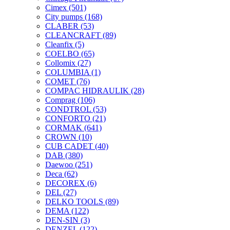
Cimex
(501)
City pumps
(168)
CLABER
(53)
CLEANCRAFT
(89)
Cleanfix
(5)
COELBO
(65)
Collomix
(27)
COLUMBIA
(1)
COMET
(76)
COMPAC HIDRAULIK
(28)
Comprag
(106)
CONDTROL
(53)
CONFORTO
(21)
CORMAK
(641)
CROWN
(10)
CUB CADET
(40)
DAB
(380)
Daewoo
(251)
Deca
(62)
DECOREX
(6)
DEL
(27)
DELKO TOOLS
(89)
DEMA
(122)
DEN-SIN
(3)
DENZEL
(122)