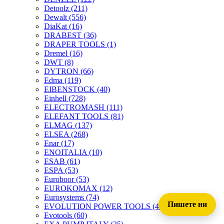
Detoolz
(211)
Dewalt
(556)
DiaKat
(16)
DRABEST
(36)
DRAPER TOOLS
(1)
Dremel
(16)
DWT
(8)
DYTRON
(66)
Edma
(119)
EIBENSTOCK
(40)
Einhell
(728)
ELECTROMASH
(111)
ELEFANT TOOLS
(81)
ELMAG
(137)
ELSEA
(268)
Enar
(17)
ENOITALIA
(10)
ESAB
(61)
ESPA
(53)
Euroboor
(53)
EUROKOMAX
(12)
Eurosystems
(74)
Пишете ни
EVOLUTION POWER TOOLS
(45)
Evotools
(60)