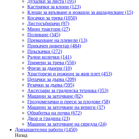
Духалки за листа
(195)
Кастрачки за клони
(123)
Клещи за връзване и ножици за ашладисване
(15)
Косачки за трева
(1050)
Листосъбирачи
(97)
Мини трактори
(27)
Поливане
(345)
Премахване на плевели
(13)
Прикачен инвентар
(484)
Пръскачки
(272)
Ръчни колички
(141)
Тримери за трева
(556)
Фрези за дънери
(10)
Храсторези и ножици за жив плет
(453)
Цепачки за дърва
(209)
Резачки за дърва
(595)
Аксесоари за градинска техника
(353)
Машини за заточване
(82)
Гроздомелачки и преси за плодове
(58)
Машини за заточване на вериги
(37)
Обработка на почва
(672)
Двор и градина
(23)
Машини за заточване на свредла
(24)
Довършителни работи
(1450)
Назад