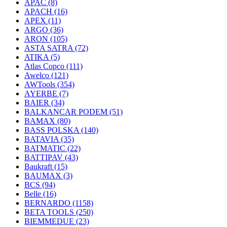
APAC
(8)
APACH
(16)
APEX
(11)
ARGO
(36)
ARON
(105)
ASTA SATRA
(72)
ATIKA
(5)
Atlas Copco
(111)
Awelco
(121)
AWTools
(354)
AYERBE
(7)
BAIER
(34)
BALKANCAR PODEM
(51)
BAMAX
(80)
BASS POLSKA
(140)
BATAVIA
(35)
BATMATIC
(22)
BATTIPAV
(43)
Baukraft
(15)
BAUMAX
(3)
BCS
(94)
Belle
(16)
BERNARDO
(1158)
BETA TOOLS
(250)
BIEMMEDUE
(23)