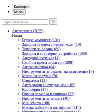
Категории
Марки
Автосервиз
(3025)
Назад
Гедоре комплект
(101)
Зарядни за електрически коли
(10)
Тежести за баланс
(89)
Зарядни и стартерни устройства
(389)
Автодиагностика
(11)
Скоби и преси за лагери
(208)
Автокозметика
(84)
Инструменти за ремонт на двигатели
(17)
Машини за гуми
(70)
Спирачки
(13)
Авто ръчни инструменти
(162)
Каросерия
(17)
Помпи за масла и горива
(123)
Инструменти за анализ
(40)
Менгемета
(188)
Масла, добавки и антифризи
(114)
Инверторни преобразуватели
(14)