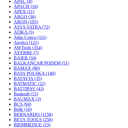
APAC
(8)
APACH
(16)
APEX
(11)
ARGO
(36)
ARON
(105)
ASTA SATRA
(72)
ATIKA
(5)
Atlas Copco
(111)
Awelco
(121)
AWTools
(354)
AYERBE
(7)
BAIER
(34)
BALKANCAR PODEM
(51)
BAMAX
(80)
BASS POLSKA
(140)
BATAVIA
(35)
BATMATIC
(22)
BATTIPAV
(43)
Baukraft
(15)
BAUMAX
(3)
BCS
(94)
Belle
(16)
BERNARDO
(1158)
BETA TOOLS
(250)
BIEMMEDUE
(23)