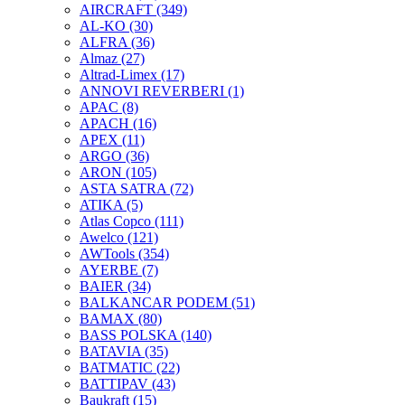
AIRCRAFT
(349)
AL-KO
(30)
ALFRA
(36)
Almaz
(27)
Altrad-Limex
(17)
ANNOVI REVERBERI
(1)
APAC
(8)
APACH
(16)
APEX
(11)
ARGO
(36)
ARON
(105)
ASTA SATRA
(72)
ATIKA
(5)
Atlas Copco
(111)
Awelco
(121)
AWTools
(354)
AYERBE
(7)
BAIER
(34)
BALKANCAR PODEM
(51)
BAMAX
(80)
BASS POLSKA
(140)
BATAVIA
(35)
BATMATIC
(22)
BATTIPAV
(43)
Baukraft
(15)