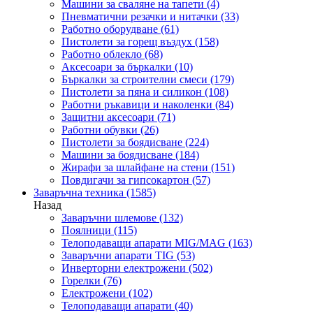
Машини за сваляне на тапети
(4)
Пневматични резачки и нитачки
(33)
Работно оборудване
(61)
Пистолети за горещ въздух
(158)
Работно облекло
(68)
Аксесоари за бъркалки
(10)
Бъркалки за строителни смеси
(179)
Пистолети за пяна и силикон
(108)
Работни ръкавици и наколенки
(84)
Защитни аксесоари
(71)
Работни обувки
(26)
Пистолети за боядисване
(224)
Машини за боядисване
(184)
Жирафи за шлайфане на стени
(151)
Повдигачи за гипсокартон
(57)
Заваръчна техника
(1585)
Назад
Заваръчни шлемове
(132)
Поялници
(115)
Телоподаващи апарати MIG/MAG
(163)
Заваръчни апарати TIG
(53)
Инверторни електрожени
(502)
Горелки
(76)
Електрожени
(102)
Телоподаващи апарати
(40)