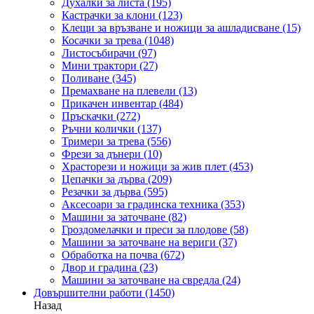
Духалки за листа
(195)
Кастрачки за клони
(123)
Клещи за връзване и ножици за ашладисване
(15)
Косачки за трева
(1048)
Листосъбирачи
(97)
Мини трактори
(27)
Поливане
(345)
Премахване на плевели
(13)
Прикачен инвентар
(484)
Пръскачки
(272)
Ръчни колички
(137)
Тримери за трева
(556)
Фрези за дънери
(10)
Храсторези и ножици за жив плет
(453)
Цепачки за дърва
(209)
Резачки за дърва
(595)
Аксесоари за градинска техника
(353)
Машини за заточване
(82)
Гроздомелачки и преси за плодове
(58)
Машини за заточване на вериги
(37)
Обработка на почва
(672)
Двор и градина
(23)
Машини за заточване на свредла
(24)
Довършителни работи
(1450)
Назад