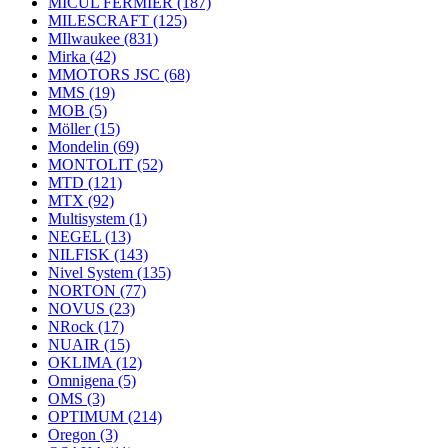
MICUL FERMIER
(187)
MILESCRAFT
(125)
MIlwaukee
(831)
Mirka
(42)
MMOTORS JSC
(68)
MMS
(19)
MOB
(5)
Möller
(15)
Mondelin
(69)
MONTOLIT
(52)
MTD
(121)
MTX
(92)
Multisystem
(1)
NEGEL
(13)
NILFISK
(143)
Nivel System
(135)
NORTON
(77)
NOVUS
(23)
NRock
(17)
NUAIR
(15)
OKLIMA
(12)
Omnigena
(5)
OMS
(3)
OPTIMUM
(214)
Oregon
(3)