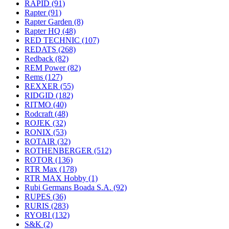
RAPID
(91)
Rapter
(91)
Rapter Garden
(8)
Rapter HQ
(48)
RED TECHNIC
(107)
REDATS
(268)
Redback
(82)
REM Power
(82)
Rems
(127)
REXXER
(55)
RIDGID
(182)
RITMO
(40)
Rodcraft
(48)
ROJEK
(32)
RONIX
(53)
ROTAIR
(32)
ROTHENBERGER
(512)
ROTOR
(136)
RTR Max
(178)
RTR MAX Hobby
(1)
Rubi Germans Boada S.A.
(92)
RUPES
(36)
RURIS
(283)
RYOBI
(132)
S&K
(2)