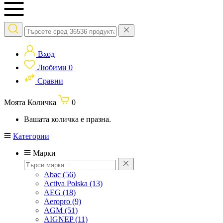
Вход
Любими
0
Сравни
Моята Количка
0
Вашата количка е празна.
Категории
Марки
Abac
(56)
Activa Polska
(13)
AEG
(18)
Aeropro
(9)
AGM
(51)
AIGNEP
(11)