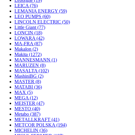
Leborgne
(19)
LEICA
(76)
LEMANIA ENERGY
(59)
LEO PUMPS
(60)
LINCOLN ELECTRIC
(50)
Little Giant
(77)
LONCIN
(18)
LOWARA
(42)
MA-FRA
(87)
Makalon
(2)
Makita
(1272)
MANNESMANN
(1)
MARUZEN
(8)
MASALTA
(102)
MashiniBG
(2)
MASTER
(8)
MATABI
(36)
MAX
(5)
MEGA
(12)
MEISTER
(47)
MESTO
(40)
Metabo
(387)
METALLKRAFT
(41)
METCOR POLSKA
(194)
MICHELIN
(36)