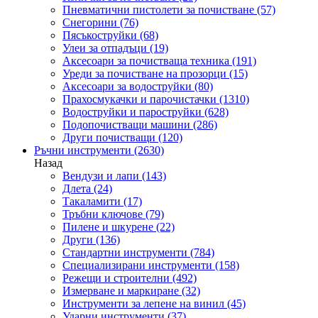
Пневматични пистолети за почистване
(57)
Снегорини
(76)
Пясъкоструйки
(68)
Улеи за отпадъци
(19)
Аксесоари за почистваща техника
(191)
Уреди за почистване на прозорци
(15)
Аксесоари за водоструйки
(80)
Прахосмукачки и парочистачки
(1310)
Водоструйки и пароструйки
(628)
Подопочистващи машини
(286)
Други почистващи
(120)
Ръчни инструменти
(2630)
Назад
Вендузи и лапи
(143)
Длета
(24)
Такаламити
(17)
Тръбни ключове
(79)
Пилене и шкурене
(22)
Други
(136)
Стандартни инструменти
(784)
Специализирани инструменти
(158)
Режещи и строителни
(492)
Измерване и маркиране
(32)
Инструменти за лепене на винил
(45)
Ударни инструменти
(37)