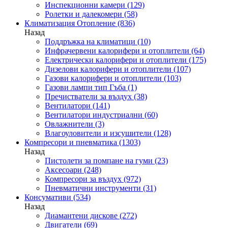
Инспекционни камери
(129)
Ролетки и далекомери
(58)
Климатизация Отопление
(836)
Назад
Поддръжка на климатици
(10)
Инфрачервени калорифери и отоплители
(64)
Електрически калорифери и отоплители
(175)
Дизелови калорифери и отоплители
(107)
Газови калорифери и отоплители
(103)
Газови лампи тип Гъба
(1)
Пречистватели за въздух
(38)
Вентилатори
(141)
Вентилатори индустриални
(60)
Овлажнители
(3)
Влагоуловители и изсушители
(128)
Компресори и пневматика
(1303)
Назад
Пистолети за помпане на гуми
(23)
Аксесоари
(248)
Компресори за въздух
(972)
Пневматични инструменти
(31)
Консумативи
(534)
Назад
Диамантени дискове
(272)
Двигатели
(69)