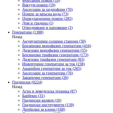
Фонтанни помпи
(10)
Вакуум помпи
(19)
Аксесоари за хидрофори
(70)
Помпи за мръсна вода
(73)
Циркулационни помпи
(285)
Дом и градина
(1)
Отводняване и напояване
(2)
Генератори
(1388)
Назад
Акумулаторни соларни станции
(30)
Бензинови монофазни генератори
(416)
Дизелови монофазни генератори
(55)
Бензинови трифазни генератори
(173)
Дизелови трифазни генератори
(83)
Инверторни генератори за ток
(238)
Аварийни генератори за ток
(265)
Аксесоари за генератори
(76)
Заваръчни генератори
(26)
Градински
(6224)
Назад
Агро и земеделска техника
(87)
Барбекю
(31)
Градински валяци
(10)
Градински инструменти
(139)
Дробилки за клони
(168)