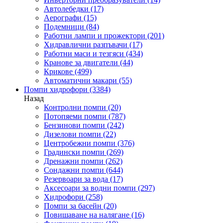
Автолебедки
(17)
Аерографи
(15)
Подемници
(84)
Работни лампи и прожектори
(201)
Хидравлични разпъвачи
(17)
Работни маси и тезгяси
(434)
Кранове за двигатели
(44)
Крикове
(499)
Автоматични макари
(55)
Помпи хидрофори
(3384)
Назад
Контролни помпи
(20)
Потопяеми помпи
(787)
Бензинови помпи
(242)
Дизелови помпи
(22)
Центробежни помпи
(376)
Градински помпи
(269)
Дренажни помпи
(262)
Сондажни помпи
(644)
Резервоари за вода
(17)
Аксесоари за водни помпи
(297)
Хидрофори
(258)
Помпи за басейн
(20)
Повишаване на налягане
(16)