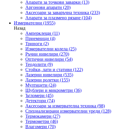
Апарати за точкови заварки
(13)
Аргонови апарати
(20)
Аксесоари за заваръчна техника
(233)
Апарати за плазмено рязане
(104)
Измервателни
(1955)
Назад
Амперклещи
(11)
Приемници
(4)
Триноги
(2)
Измервателни колела
(25)
Ръчни нивелири
(270)
Оптични нивелири
(54)
Теодолити
(9)
Стойки, лати и стативи
(122)
Лазерни нивелири
(535)
Лазерни ролетки
(155)
Мултицети
(24)
Шублери и микрометри
(36)
Ъгломери
(45)
Детектори
(74)
Аксесоари за измервателна техника
(98)
Специализирани измервателни уреди
(128)
Термокамери
(27)
Термометри
(46)
Влагомери
(70)