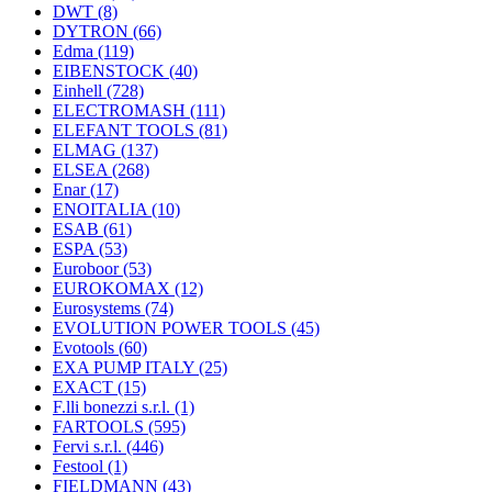
DWT
(8)
DYTRON
(66)
Edma
(119)
EIBENSTOCK
(40)
Einhell
(728)
ELECTROMASH
(111)
ELEFANT TOOLS
(81)
ELMAG
(137)
ELSEA
(268)
Enar
(17)
ENOITALIA
(10)
ESAB
(61)
ESPA
(53)
Euroboor
(53)
EUROKOMAX
(12)
Eurosystems
(74)
EVOLUTION POWER TOOLS
(45)
Evotools
(60)
EXA PUMP ITALY
(25)
EXACT
(15)
F.lli bonezzi s.r.l.
(1)
FARTOOLS
(595)
Fervi s.r.l.
(446)
Festool
(1)
FIELDMANN
(43)