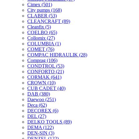
Cimex
(501)
City pumps
(168)
CLABER
(53)
CLEANCRAFT
(89)
Cleanfix
(5)
COELBO
(65)
Collomix
(27)
COLUMBIA
(1)
COMET
(76)
COMPAC HIDRAULIK
(28)
Comprag
(106)
CONDTROL
(53)
CONFORTO
(21)
CORMAK
(641)
CROWN
(10)
CUB CADET
(40)
DAB
(380)
Daewoo
(251)
Deca
(62)
DECOREX
(6)
DEL
(27)
DELKO TOOLS
(89)
DEMA
(122)
DEN-SIN
(3)
DENZEL
(122)