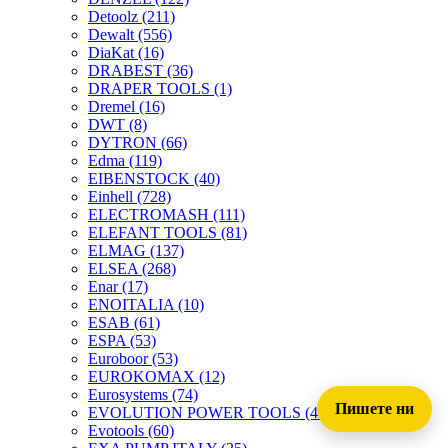
Detoolz
(211)
Dewalt
(556)
DiaKat
(16)
DRABEST
(36)
DRAPER TOOLS
(1)
Dremel
(16)
DWT
(8)
DYTRON
(66)
Edma
(119)
EIBENSTOCK
(40)
Einhell
(728)
ELECTROMASH
(111)
ELEFANT TOOLS
(81)
ELMAG
(137)
ELSEA
(268)
Enar
(17)
ENOITALIA
(10)
ESAB
(61)
ESPA
(53)
Euroboor
(53)
EUROKOMAX
(12)
Eurosystems
(74)
Пишете ни
EVOLUTION POWER TOOLS
(45)
Evotools
(60)