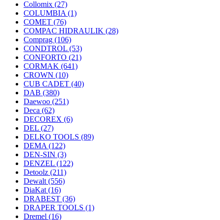
Collomix
(27)
COLUMBIA
(1)
COMET
(76)
COMPAC HIDRAULIK
(28)
Comprag
(106)
CONDTROL
(53)
CONFORTO
(21)
CORMAK
(641)
CROWN
(10)
CUB CADET
(40)
DAB
(380)
Daewoo
(251)
Deca
(62)
DECOREX
(6)
DEL
(27)
DELKO TOOLS
(89)
DEMA
(122)
DEN-SIN
(3)
DENZEL
(122)
Detoolz
(211)
Dewalt
(556)
DiaKat
(16)
DRABEST
(36)
DRAPER TOOLS
(1)
Dremel
(16)