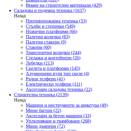
Рязане на строителни материали
(429)
Складова и подемна техника
(1637)
Назад
Противопожарна техника
(33)
Стълби и степенки
(549)
Ножични платформи
(66)
Палетни колички
(83)
Палетни стакери
(9)
Стакери
(60)
Транспортни колички
(244)
Стелажи и контейнери
(26)
Лебедки
(213)
Скелета и платформи
(145)
Алуминиеви кули тип скеле
(4)
Ръчни телфери
(41)
Електрически телфери
(111)
Аксесоари складова техника
(22)
Строителна техника
(2139)
Назад
Машини и инструменти за арматура
(49)
Мини багери
(22)
Аксесоари за бетон машини
(33)
Уплътняване и трамбоване
(268)
Мини дъмпери
(72)