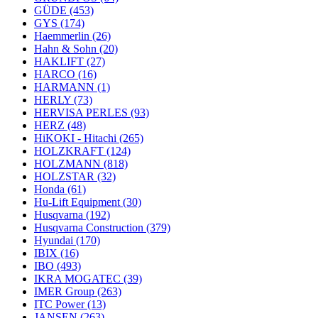
GÜDE
(453)
GYS
(174)
Haemmerlin
(26)
Hahn & Sohn
(20)
HAKLIFT
(27)
HARCO
(16)
HARMANN
(1)
HERLY
(73)
HERVISA PERLES
(93)
HERZ
(48)
HiKOKI - Hitachi
(265)
HOLZKRAFT
(124)
HOLZMANN
(818)
HOLZSTAR
(32)
Honda
(61)
Hu-Lift Equipment
(30)
Husqvarna
(192)
Husqvarna Construction
(379)
Hyundai
(170)
IBIX
(16)
IBO
(493)
IKRA MOGATEC
(39)
IMER Group
(263)
ITC Power
(13)
JANSEN
(263)