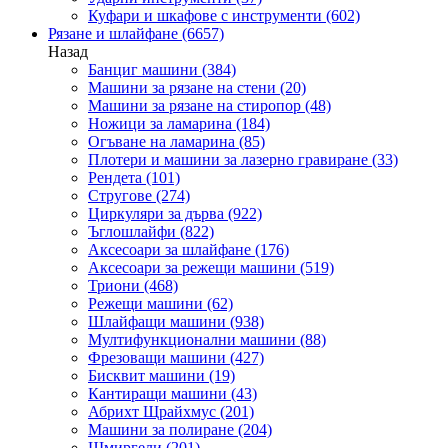
Куфари и шкафове с инструменти
(602)
Рязане и шлайфане
(6657)
Назад
Банциг машини
(384)
Машини за рязане на стени
(20)
Машини за рязане на стиропор
(48)
Ножици за ламарина
(184)
Огъване на ламарина
(85)
Плотери и машини за лазерно гравиране
(33)
Рендета
(101)
Стругове
(274)
Циркуляри за дърва
(922)
Ъглошлайфи
(822)
Аксесоари за шлайфане
(176)
Аксесоари за режещи машини
(519)
Триони
(468)
Режещи машини
(62)
Шлайфащи машини
(938)
Мултифункционални машини
(88)
Фрезоващи машини
(427)
Бисквит машини
(19)
Кантиращи машини
(43)
Абрихт Щрайхмус
(201)
Машини за полиране
(204)
Шмиргели
(201)