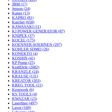
JBM
(17)
Jepson
(24)
Kaiser
(13)
KAPRO
(81)
Karcher
(658)
KAWASAKI
(11)
KJ POWER GENERATOR
(87)
KNIPEX
(37)
KOCEL
(175)
KOENNER-SOEHNEN
(297)
KOHLER SDMO
(26)
KONEKTO
(4)
KOSHIN
(41)
KP Pump
(25)
KraftDele
(2082)
KRANZLE
(24)
KRAUSE
(131)
KREATOR
(203)
KREG TOOL
(21)
Kronwerk
(6)
KS TOOLS
(4)
KWAZAR
(23)
Laserliner
(497)
Lavor
(169)