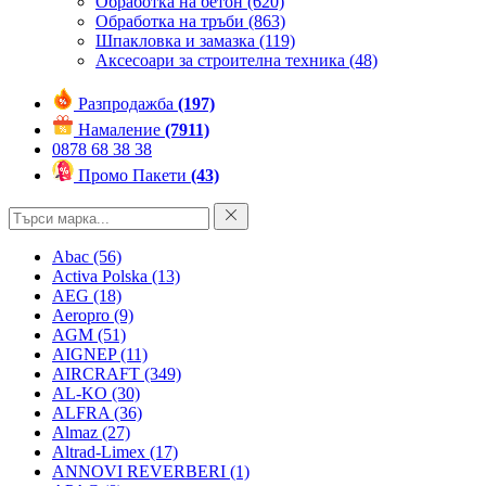
Обработка на бетон
(620)
Обработка на тръби
(863)
Шпакловка и замазка
(119)
Аксесоари за строителна техника
(48)
Разпродажба
(197)
Намаление
(7911)
0878 68 38 38
Промо Пакети
(43)
Abac
(56)
Activa Polska
(13)
AEG
(18)
Aeropro
(9)
AGM
(51)
AIGNEP
(11)
AIRCRAFT
(349)
AL-KO
(30)
ALFRA
(36)
Almaz
(27)
Altrad-Limex
(17)
ANNOVI REVERBERI
(1)