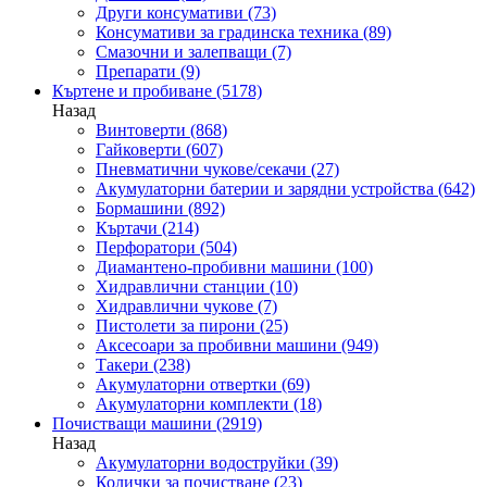
Други консумативи
(73)
Консумативи за градинска техника
(89)
Смазочни и залепващи
(7)
Препарати
(9)
Къртене и пробиване
(5178)
Назад
Винтоверти
(868)
Гайковерти
(607)
Пневматични чукове/секачи
(27)
Акумулаторни батерии и зарядни устройства
(642)
Бормашини
(892)
Къртачи
(214)
Перфоратори
(504)
Диамантено-пробивни машини
(100)
Хидравлични станции
(10)
Хидравлични чукове
(7)
Пистолети за пирони
(25)
Аксесоари за пробивни машини
(949)
Такери
(238)
Акумулаторни отвертки
(69)
Акумулаторни комплекти
(18)
Почистващи машини
(2919)
Назад
Акумулаторни водоструйки
(39)
Колички за почистване
(23)