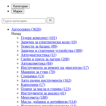
Категории
Марки
Автосервиз
(3026)
Назад
Гедоре комплект
(101)
Зарядни за електрически коли
(10)
Тежести за баланс
(89)
Зарядни и стартерни устройства
(389)
Автодиагностика
(11)
Скоби и преси за лагери
(208)
Автокозметика
(84)
Инструменти за ремонт на двигатели
(17)
Машини за гуми
(70)
Спирачки
(13)
Авто ръчни инструменти
(162)
Каросерия
(17)
Помпи за масла и горива
(123)
Инструменти за анализ
(41)
Менгемета
(188)
Масла, добавки и антифризи
(114)
Инверторни преобразуватели
(14)