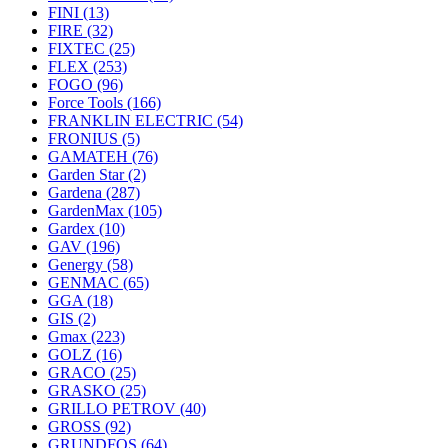
FINI
(13)
FIRE
(32)
FIXTEC
(25)
FLEX
(253)
FOGO
(96)
Force Tools
(166)
FRANKLIN ELECTRIC
(54)
FRONIUS
(5)
GAMATEH
(76)
Garden Star
(2)
Gardena
(287)
GardenMax
(105)
Gardex
(10)
GAV
(196)
Genergy
(58)
GENMAC
(65)
GGA
(18)
GIS
(2)
Gmax
(223)
GOLZ
(16)
GRACO
(25)
GRASKO
(25)
GRILLO PETROV
(40)
GROSS
(92)
GRUNDFOS
(64)