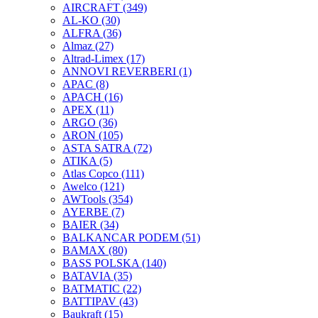
AIRCRAFT
(349)
AL-KO
(30)
ALFRA
(36)
Almaz
(27)
Altrad-Limex
(17)
ANNOVI REVERBERI
(1)
APAC
(8)
APACH
(16)
APEX
(11)
ARGO
(36)
ARON
(105)
ASTA SATRA
(72)
ATIKA
(5)
Atlas Copco
(111)
Awelco
(121)
AWTools
(354)
AYERBE
(7)
BAIER
(34)
BALKANCAR PODEM
(51)
BAMAX
(80)
BASS POLSKA
(140)
BATAVIA
(35)
BATMATIC
(22)
BATTIPAV
(43)
Baukraft
(15)