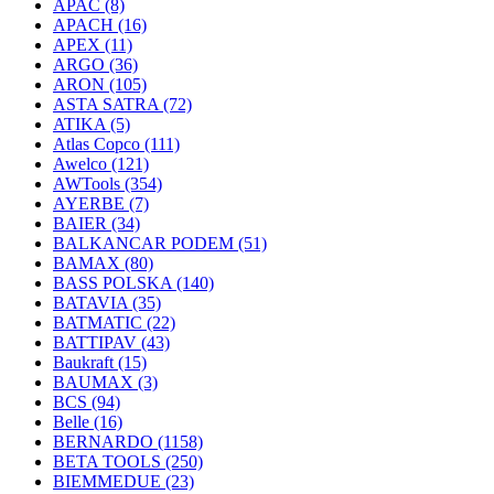
APAC
(8)
APACH
(16)
APEX
(11)
ARGO
(36)
ARON
(105)
ASTA SATRA
(72)
ATIKA
(5)
Atlas Copco
(111)
Awelco
(121)
AWTools
(354)
AYERBE
(7)
BAIER
(34)
BALKANCAR PODEM
(51)
BAMAX
(80)
BASS POLSKA
(140)
BATAVIA
(35)
BATMATIC
(22)
BATTIPAV
(43)
Baukraft
(15)
BAUMAX
(3)
BCS
(94)
Belle
(16)
BERNARDO
(1158)
BETA TOOLS
(250)
BIEMMEDUE
(23)