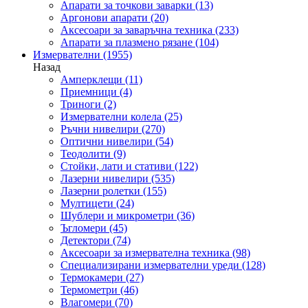
Апарати за точкови заварки
(13)
Аргонови апарати
(20)
Аксесоари за заваръчна техника
(233)
Апарати за плазмено рязане
(104)
Измервателни
(1955)
Назад
Амперклещи
(11)
Приемници
(4)
Триноги
(2)
Измервателни колела
(25)
Ръчни нивелири
(270)
Оптични нивелири
(54)
Теодолити
(9)
Стойки, лати и стативи
(122)
Лазерни нивелири
(535)
Лазерни ролетки
(155)
Мултицети
(24)
Шублери и микрометри
(36)
Ъгломери
(45)
Детектори
(74)
Аксесоари за измервателна техника
(98)
Специализирани измервателни уреди
(128)
Термокамери
(27)
Термометри
(46)
Влагомери
(70)