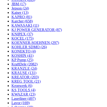
JBM
(17)
Jepson
(24)
Kaiser
(13)
KAPRO
(81)
Karcher
(658)
KAWASAKI
(11)
KJ POWER GENERATOR
(87)
KNIPEX
(37)
KOCEL
(175)
KOENNER-SOEHNEN
(297)
KOHLER SDMO
(26)
KONEKTO
(4)
KOSHIN
(41)
KP Pump
(25)
KraftDele
(2082)
KRANZLE
(24)
KRAUSE
(131)
KREATOR
(203)
KREG TOOL
(21)
Kronwerk
(6)
KS TOOLS
(4)
KWAZAR
(23)
Laserliner
(497)
Lavor
(169)