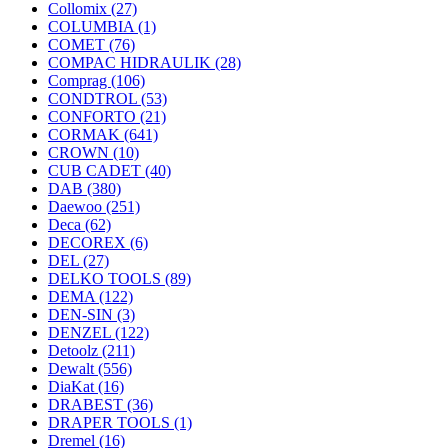
Collomix
(27)
COLUMBIA
(1)
COMET
(76)
COMPAC HIDRAULIK
(28)
Comprag
(106)
CONDTROL
(53)
CONFORTO
(21)
CORMAK
(641)
CROWN
(10)
CUB CADET
(40)
DAB
(380)
Daewoo
(251)
Deca
(62)
DECOREX
(6)
DEL
(27)
DELKO TOOLS
(89)
DEMA
(122)
DEN-SIN
(3)
DENZEL
(122)
Detoolz
(211)
Dewalt
(556)
DiaKat
(16)
DRABEST
(36)
DRAPER TOOLS
(1)
Dremel
(16)