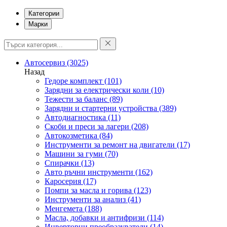
Категории
Марки
Автосервиз
(3025)
Назад
Гедоре комплект
(101)
Зарядни за електрически коли
(10)
Тежести за баланс
(89)
Зарядни и стартерни устройства
(389)
Автодиагностика
(11)
Скоби и преси за лагери
(208)
Автокозметика
(84)
Инструменти за ремонт на двигатели
(17)
Машини за гуми
(70)
Спирачки
(13)
Авто ръчни инструменти
(162)
Каросерия
(17)
Помпи за масла и горива
(123)
Инструменти за анализ
(41)
Менгемета
(188)
Масла, добавки и антифризи
(114)
Инверторни преобразуватели
(14)