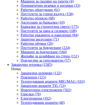
Машини за сваляне на тапети
(4)
Пневматични резачки и нитачки
(33)
Работно оборудване
(61)
Пистолети за горещ въздух
(158)
Работно облекло
(68)
Аксесоари за бъркалки
(10)
Бъркалки за строителни смеси
(175)
Пистолети за пяна и силикон
(108)
Работни ръкавици и наколенки
(84)
Защитни аксесоари
(71)
Работни обувки
(26)
Пистолети за боядисване
(224)
Машини за боядисване
(184)
Жирафи за шлайфане на стени
(151)
Повдигачи за гипсокартон
(57)
Заваръчна техника
(1585)
Назад
Заваръчни шлемове
(132)
Поялници
(115)
Телоподаващи апарати MIG/MAG
(163)
Заваръчни апарати TIG
(53)
Инверторни електрожени
(502)
Горелки
(76)
Електрожени
(102)
Телоподаващи апарати
(40)