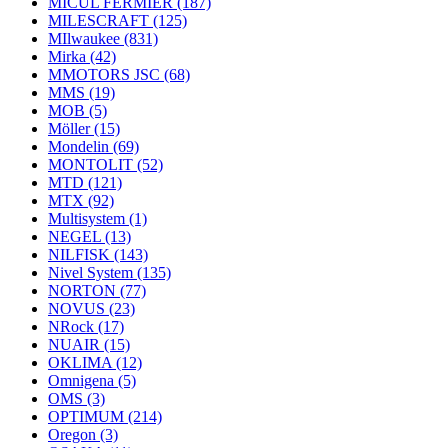
MICUL FERMIER
(187)
MILESCRAFT
(125)
MIlwaukee
(831)
Mirka
(42)
MMOTORS JSC
(68)
MMS
(19)
MOB
(5)
Möller
(15)
Mondelin
(69)
MONTOLIT
(52)
MTD
(121)
MTX
(92)
Multisystem
(1)
NEGEL
(13)
NILFISK
(143)
Nivel System
(135)
NORTON
(77)
NOVUS
(23)
NRock
(17)
NUAIR
(15)
OKLIMA
(12)
Omnigena
(5)
OMS
(3)
OPTIMUM
(214)
Oregon
(3)