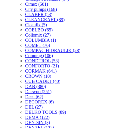
Cimex
(501)
City pumps
(168)
CLABER
(53)
CLEANCRAFT
(89)
Cleanfix
(5)
COELBO
(65)
Collomix
(27)
COLUMBIA
(1)
COMET
(76)
COMPAC HIDRAULIK
(28)
Comprag
(106)
CONDTROL
(53)
CONFORTO
(21)
CORMAK
(641)
CROWN
(10)
CUB CADET
(40)
DAB
(380)
Daewoo
(251)
Deca
(62)
DECOREX
(6)
DEL
(27)
DELKO TOOLS
(89)
DEMA
(122)
DEN-SIN
(3)
DENZEL
(122)