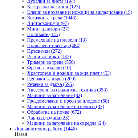
Духалки за листа
(194)
Кастрачки за клони
(123)
Клещи за връзване и ножици за ашладисване
(15)
Косачки за трева
(1048)
Листосъбирачи
(97)
Мини трактори
(27)
Поливане
(345)
Премахване на плевели
(13)
Прикачен инвентар
(484)
Пръскачки
(272)
Ръчни колички
(137)
Тримери за трева
(556)
Фрези за дънери
(10)
Храсторези и ножици за жив плет
(453)
Цепачки за дърва
(209)
Резачки за дърва
(595)
Аксесоари за градинска техника
(353)
Машини за заточване
(82)
Гроздомелачки и преси за плодове
(58)
Машини за заточване на вериги
(37)
Обработка на почва
(672)
Двор и градина
(23)
Машини за заточване на свредла
(24)
Довършителни работи
(1446)
Назад