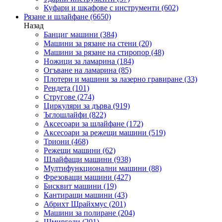
Куфари и шкафове с инструменти
(602)
Рязане и шлайфане
(6650)
Назад
Банциг машини
(384)
Машини за рязане на стени
(20)
Машини за рязане на стиропор
(48)
Ножици за ламарина
(184)
Огъване на ламарина
(85)
Плотери и машини за лазерно гравиране
(33)
Рендета
(101)
Стругове
(274)
Циркуляри за дърва
(919)
Ъглошлайфи
(822)
Аксесоари за шлайфане
(172)
Аксесоари за режещи машини
(519)
Триони
(468)
Режещи машини
(62)
Шлайфащи машини
(938)
Мултифункционални машини
(88)
Фрезоващи машини
(427)
Бисквит машини
(19)
Кантиращи машини
(43)
Абрихт Щрайхмус
(201)
Машини за полиране
(204)
Шмиргели
(201)