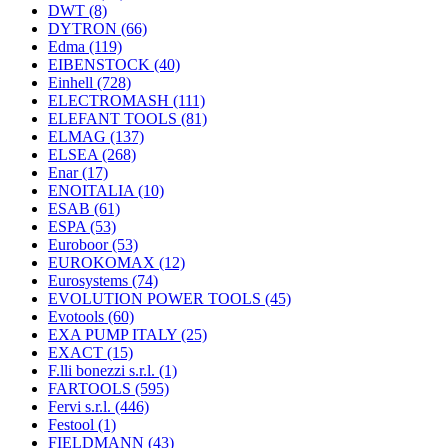
DWT
(8)
DYTRON
(66)
Edma
(119)
EIBENSTOCK
(40)
Einhell
(728)
ELECTROMASH
(111)
ELEFANT TOOLS
(81)
ELMAG
(137)
ELSEA
(268)
Enar
(17)
ENOITALIA
(10)
ESAB
(61)
ESPA
(53)
Euroboor
(53)
EUROKOMAX
(12)
Eurosystems
(74)
EVOLUTION POWER TOOLS
(45)
Evotools
(60)
EXA PUMP ITALY
(25)
EXACT
(15)
F.lli bonezzi s.r.l.
(1)
FARTOOLS
(595)
Fervi s.r.l.
(446)
Festool
(1)
FIELDMANN
(43)