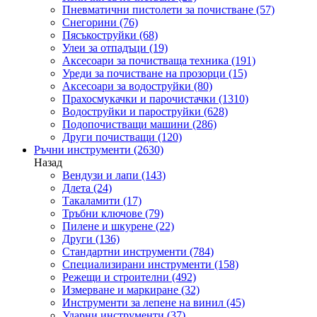
Пневматични пистолети за почистване
(57)
Снегорини
(76)
Пясъкоструйки
(68)
Улеи за отпадъци
(19)
Аксесоари за почистваща техника
(191)
Уреди за почистване на прозорци
(15)
Аксесоари за водоструйки
(80)
Прахосмукачки и парочистачки
(1310)
Водоструйки и пароструйки
(628)
Подопочистващи машини
(286)
Други почистващи
(120)
Ръчни инструменти
(2630)
Назад
Вендузи и лапи
(143)
Длета
(24)
Такаламити
(17)
Тръбни ключове
(79)
Пилене и шкурене
(22)
Други
(136)
Стандартни инструменти
(784)
Специализирани инструменти
(158)
Режещи и строителни
(492)
Измерване и маркиране
(32)
Инструменти за лепене на винил
(45)
Ударни инструменти
(37)