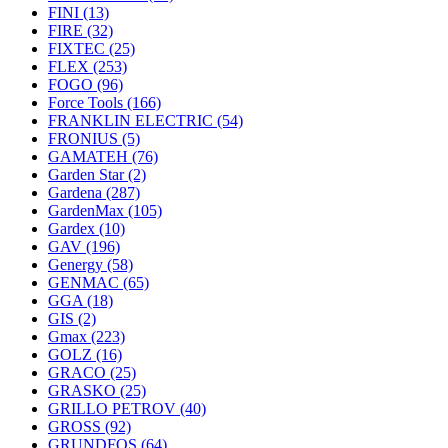
FINI
(13)
FIRE
(32)
FIXTEC
(25)
FLEX
(253)
FOGO
(96)
Force Tools
(166)
FRANKLIN ELECTRIC
(54)
FRONIUS
(5)
GAMATEH
(76)
Garden Star
(2)
Gardena
(287)
GardenMax
(105)
Gardex
(10)
GAV
(196)
Genergy
(58)
GENMAC
(65)
GGA
(18)
GIS
(2)
Gmax
(223)
GOLZ
(16)
GRACO
(25)
GRASKO
(25)
GRILLO PETROV
(40)
GROSS
(92)
GRUNDFOS
(64)