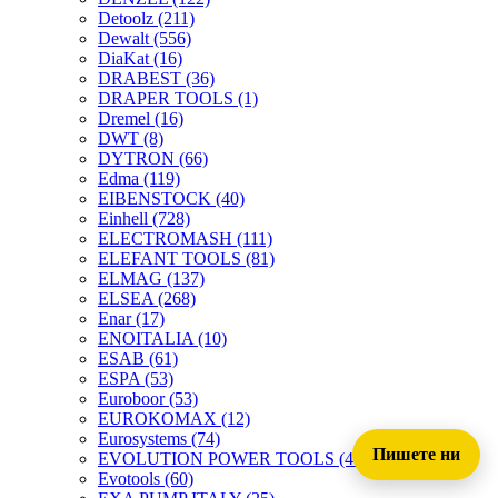
Detoolz
(211)
Dewalt
(556)
DiaKat
(16)
DRABEST
(36)
DRAPER TOOLS
(1)
Dremel
(16)
DWT
(8)
DYTRON
(66)
Edma
(119)
EIBENSTOCK
(40)
Einhell
(728)
ELECTROMASH
(111)
ELEFANT TOOLS
(81)
ELMAG
(137)
ELSEA
(268)
Enar
(17)
ENOITALIA
(10)
ESAB
(61)
ESPA
(53)
Euroboor
(53)
EUROKOMAX
(12)
Eurosystems
(74)
Пишете ни
EVOLUTION POWER TOOLS
(45)
Evotools
(60)