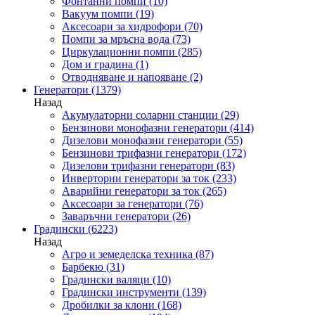
Фонтанни помпи
(10)
Вакуум помпи
(19)
Аксесоари за хидрофори
(70)
Помпи за мръсна вода
(73)
Циркулационни помпи
(285)
Дом и градина
(1)
Отводняване и напояване
(2)
Генератори
(1379)
Назад
Акумулаторни соларни станции
(29)
Бензинови монофазни генератори
(414)
Дизелови монофазни генератори
(55)
Бензинови трифазни генератори
(172)
Дизелови трифазни генератори
(83)
Инверторни генератори за ток
(233)
Аварийни генератори за ток
(265)
Аксесоари за генератори
(76)
Заваръчни генератори
(26)
Градински
(6223)
Назад
Агро и земеделска техника
(87)
Барбекю
(31)
Градински валяци
(10)
Градински инструменти
(139)
Дробилки за клони
(168)