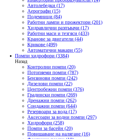
Автолебедки
(17)
Аерографи
(15)
Подемници
(84)
Работни лампи и прожектори
(201)
Хидравлични разпъвачи
(17)
Работни маси и тезгяси
(433)
Кранове за двигатели
(44)
Крикове
(499)
Автоматични макари
(55)
Помпи хидрофори
(3384)
Назад
Контролни помпи
(20)
Потопяеми помпи
(787)
Бензинови помпи
(242)
Дизелови помпи
(22)
Центробежни помпи
(376)
Градински помпи
(269)
Дренажни помпи
(262)
Сондажни помпи
(644)
Резервоари за вода
(17)
Аксесоари за водни помпи
(297)
Хидрофори
(258)
Помпи за басейн
(20)
Повишаване на налягане
(16)