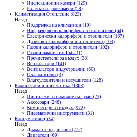
Инспекционни камери
(129)
Ролетки и далекомери
(58)
Климатизация Отопление
(823)
Назад
Поддръжка на климатици
(10)
Инфрачервени калорифери и отоплители
(64)
Електрически калорифери и отоплители
(167)
Дизелови калорифери и отоплители
(103)
Газови калорифери и отоплители
(102)
Газови лампи тип Гъба
(1)
Пречистватели за въздух
(38)
Вентилатори
(141)
Вентилатори индустриални
(60)
Овлажнители
(3)
Влагоуловители и изсушители
(128)
Компресори и пневматика
(1303)
Назад
Пистолети за помпане на гуми
(23)
Аксесоари
(248)
Компресори за въздух
(972)
Пневматични инструменти
(31)
Консумативи
(534)
Назад
Диамантени дискове
(272)
Двигатели
(69)