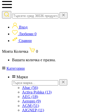
Вход
Любими
0
Сравни
Моята Количка
0
Вашата количка е празна.
Категории
Марки
Abac
(56)
Activa Polska
(13)
AEG
(18)
Aeropro
(9)
AGM
(51)
AIGNEP
(11)