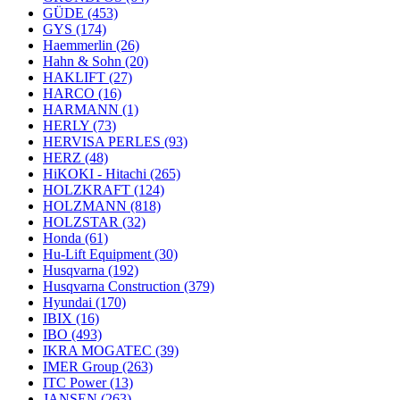
GÜDE
(453)
GYS
(174)
Haemmerlin
(26)
Hahn & Sohn
(20)
HAKLIFT
(27)
HARCO
(16)
HARMANN
(1)
HERLY
(73)
HERVISA PERLES
(93)
HERZ
(48)
HiKOKI - Hitachi
(265)
HOLZKRAFT
(124)
HOLZMANN
(818)
HOLZSTAR
(32)
Honda
(61)
Hu-Lift Equipment
(30)
Husqvarna
(192)
Husqvarna Construction
(379)
Hyundai
(170)
IBIX
(16)
IBO
(493)
IKRA MOGATEC
(39)
IMER Group
(263)
ITC Power
(13)
JANSEN
(263)