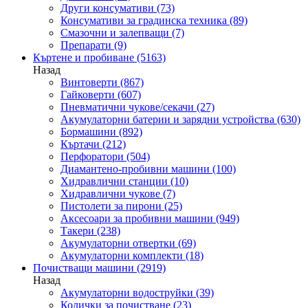
Други консумативи
(73)
Консумативи за градинска техника
(89)
Смазочни и залепващи
(7)
Препарати
(9)
Къртене и пробиване
(5163)
Назад
Винтоверти
(867)
Гайковерти
(607)
Пневматични чукове/секачи
(27)
Акумулаторни батерии и зарядни устройства
(630)
Бормашини
(892)
Къртачи
(212)
Перфоратори
(504)
Диамантено-пробивни машини
(100)
Хидравлични станции
(10)
Хидравлични чукове
(7)
Пистолети за пирони
(25)
Аксесоари за пробивни машини
(949)
Такери
(238)
Акумулаторни отвертки
(69)
Акумулаторни комплекти
(18)
Почистващи машини
(2919)
Назад
Акумулаторни водоструйки
(39)
Колички за почистване
(23)