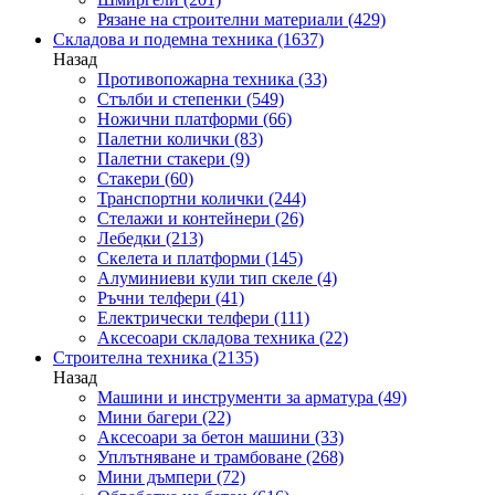
Рязане на строителни материали
(429)
Складова и подемна техника
(1637)
Назад
Противопожарна техника
(33)
Стълби и степенки
(549)
Ножични платформи
(66)
Палетни колички
(83)
Палетни стакери
(9)
Стакери
(60)
Транспортни колички
(244)
Стелажи и контейнери
(26)
Лебедки
(213)
Скелета и платформи
(145)
Алуминиеви кули тип скеле
(4)
Ръчни телфери
(41)
Електрически телфери
(111)
Аксесоари складова техника
(22)
Строителна техника
(2135)
Назад
Машини и инструменти за арматура
(49)
Мини багери
(22)
Аксесоари за бетон машини
(33)
Уплътняване и трамбоване
(268)
Мини дъмпери
(72)