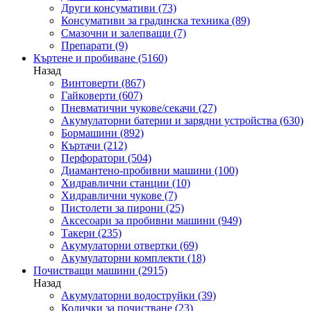
Други консумативи
(73)
Консумативи за градинска техника
(89)
Смазочни и залепващи
(7)
Препарати
(9)
Къртене и пробиване
(5160)
Назад
Винтоверти
(867)
Гайковерти
(607)
Пневматични чукове/секачи
(27)
Акумулаторни батерии и зарядни устройства
(630)
Бормашини
(892)
Къртачи
(212)
Перфоратори
(504)
Диамантено-пробивни машини
(100)
Хидравлични станции
(10)
Хидравлични чукове
(7)
Пистолети за пирони
(25)
Аксесоари за пробивни машини
(949)
Такери
(235)
Акумулаторни отвертки
(69)
Акумулаторни комплекти
(18)
Почистващи машини
(2915)
Назад
Акумулаторни водоструйки
(39)
Колички за почистване
(23)