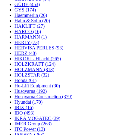
GÜDE
(453)
GYS
(174)
Haemmerlin
(26)
Hahn & Sohn
(20)
HAKLIFT
(27)
HARCO
(16)
HARMANN
(1)
HERLY
(73)
HERVISA PERLES
(93)
HERZ
(48)
HiKOKI - Hitachi
(265)
HOLZKRAFT
(124)
HOLZMANN
(818)
HOLZSTAR
(32)
Honda
(61)
Hu-Lift Equipment
(30)
Husqvarna
(192)
Husqvarna Construction
(379)
Hyundai
(170)
IBIX
(16)
IBO
(493)
IKRA MOGATEC
(39)
IMER Group
(263)
ITC Power
(13)
JANSEN
(263)