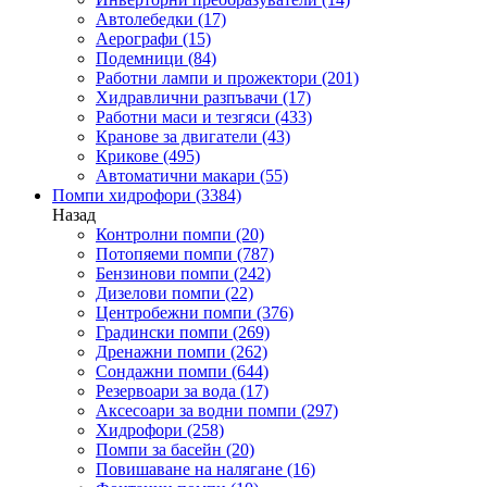
Автолебедки
(17)
Аерографи
(15)
Подемници
(84)
Работни лампи и прожектори
(201)
Хидравлични разпъвачи
(17)
Работни маси и тезгяси
(433)
Кранове за двигатели
(43)
Крикове
(495)
Автоматични макари
(55)
Помпи хидрофори
(3384)
Назад
Контролни помпи
(20)
Потопяеми помпи
(787)
Бензинови помпи
(242)
Дизелови помпи
(22)
Центробежни помпи
(376)
Градински помпи
(269)
Дренажни помпи
(262)
Сондажни помпи
(644)
Резервоари за вода
(17)
Аксесоари за водни помпи
(297)
Хидрофори
(258)
Помпи за басейн
(20)
Повишаване на налягане
(16)