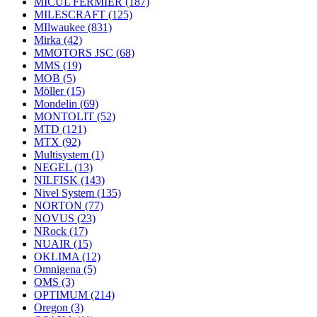
MICUL FERMIER
(187)
MILESCRAFT
(125)
MIlwaukee
(831)
Mirka
(42)
MMOTORS JSC
(68)
MMS
(19)
MOB
(5)
Möller
(15)
Mondelin
(69)
MONTOLIT
(52)
MTD
(121)
MTX
(92)
Multisystem
(1)
NEGEL
(13)
NILFISK
(143)
Nivel System
(135)
NORTON
(77)
NOVUS
(23)
NRock
(17)
NUAIR
(15)
OKLIMA
(12)
Omnigena
(5)
OMS
(3)
OPTIMUM
(214)
Oregon
(3)