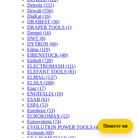
Detoolz
(211)
Dewalt
(556)
DiaKat
(16)
DRABEST
(36)
DRAPER TOOLS
(1)
Dremel
(16)
DWT
(8)
DYTRON
(66)
Edma
(119)
EIBENSTOCK
(40)
Einhell
(728)
ELECTROMASH
(111)
ELEFANT TOOLS
(81)
ELMAG
(137)
ELSEA
(268)
Enar
(17)
ENOITALIA
(10)
ESAB
(61)
ESPA
(53)
Euroboor
(53)
EUROKOMAX
(12)
Eurosystems
(74)
Пишете ни
EVOLUTION POWER TOOLS
(45)
Evotools
(60)