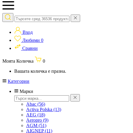
Вход
Любими
0
Сравни
Моята Количка
0
Вашата количка е празна.
Категории
Марки
Abac
(56)
Activa Polska
(13)
AEG
(18)
Aeropro
(9)
AGM
(51)
AIGNEP
(11)