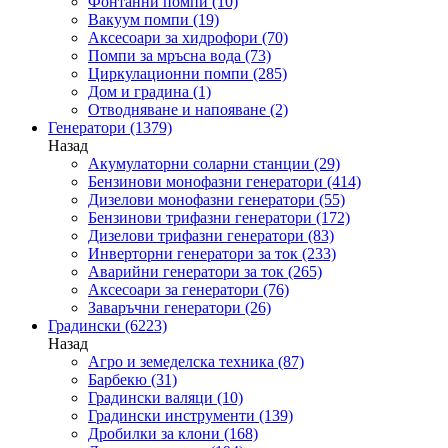
Фонтанни помпи
(10)
Вакуум помпи
(19)
Аксесоари за хидрофори
(70)
Помпи за мръсна вода
(73)
Циркулационни помпи
(285)
Дом и градина
(1)
Отводняване и напояване
(2)
Генератори
(1379)
Назад
Акумулаторни соларни станции
(29)
Бензинови монофазни генератори
(414)
Дизелови монофазни генератори
(55)
Бензинови трифазни генератори
(172)
Дизелови трифазни генератори
(83)
Инверторни генератори за ток
(233)
Аварийни генератори за ток
(265)
Аксесоари за генератори
(76)
Заваръчни генератори
(26)
Градински
(6223)
Назад
Агро и земеделска техника
(87)
Барбекю
(31)
Градински валяци
(10)
Градински инструменти
(139)
Дробилки за клони
(168)