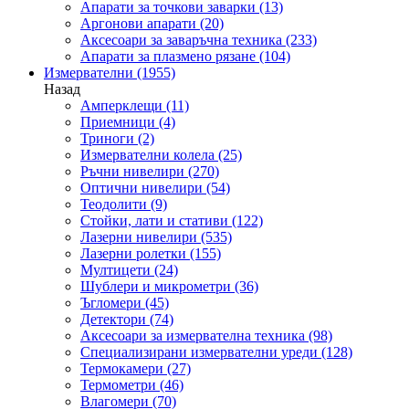
Апарати за точкови заварки
(13)
Аргонови апарати
(20)
Аксесоари за заваръчна техника
(233)
Апарати за плазмено рязане
(104)
Измервателни
(1955)
Назад
Амперклещи
(11)
Приемници
(4)
Триноги
(2)
Измервателни колела
(25)
Ръчни нивелири
(270)
Оптични нивелири
(54)
Теодолити
(9)
Стойки, лати и стативи
(122)
Лазерни нивелири
(535)
Лазерни ролетки
(155)
Мултицети
(24)
Шублери и микрометри
(36)
Ъгломери
(45)
Детектори
(74)
Аксесоари за измервателна техника
(98)
Специализирани измервателни уреди
(128)
Термокамери
(27)
Термометри
(46)
Влагомери
(70)