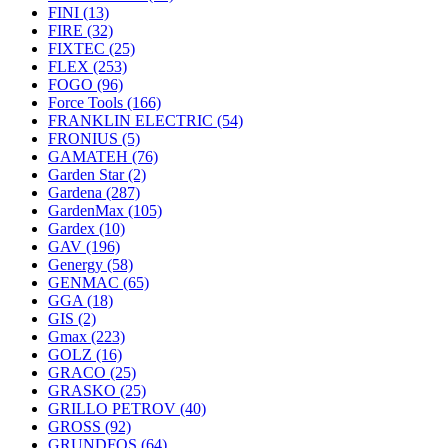
FINI
(13)
FIRE
(32)
FIXTEC
(25)
FLEX
(253)
FOGO
(96)
Force Tools
(166)
FRANKLIN ELECTRIC
(54)
FRONIUS
(5)
GAMATEH
(76)
Garden Star
(2)
Gardena
(287)
GardenMax
(105)
Gardex
(10)
GAV
(196)
Genergy
(58)
GENMAC
(65)
GGA
(18)
GIS
(2)
Gmax
(223)
GOLZ
(16)
GRACO
(25)
GRASKO
(25)
GRILLO PETROV
(40)
GROSS
(92)
GRUNDFOS
(64)