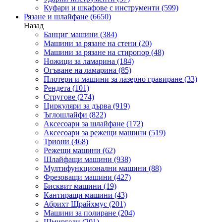
Куфари и шкафове с инструменти
(599)
Рязане и шлайфане
(6650)
Назад
Банциг машини
(384)
Машини за рязане на стени
(20)
Машини за рязане на стиропор
(48)
Ножици за ламарина
(184)
Огъване на ламарина
(85)
Плотери и машини за лазерно гравиране
(33)
Рендета
(101)
Стругове
(274)
Циркуляри за дърва
(919)
Ъглошлайфи
(822)
Аксесоари за шлайфане
(172)
Аксесоари за режещи машини
(519)
Триони
(468)
Режещи машини
(62)
Шлайфащи машини
(938)
Мултифункционални машини
(88)
Фрезоващи машини
(427)
Бисквит машини
(19)
Кантиращи машини
(43)
Абрихт Щрайхмус
(201)
Машини за полиране
(204)
Шмиргели
(201)