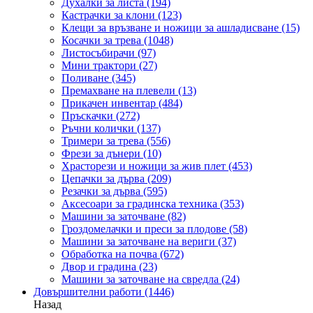
Духалки за листа
(194)
Кастрачки за клони
(123)
Клещи за връзване и ножици за ашладисване
(15)
Косачки за трева
(1048)
Листосъбирачи
(97)
Мини трактори
(27)
Поливане
(345)
Премахване на плевели
(13)
Прикачен инвентар
(484)
Пръскачки
(272)
Ръчни колички
(137)
Тримери за трева
(556)
Фрези за дънери
(10)
Храсторези и ножици за жив плет
(453)
Цепачки за дърва
(209)
Резачки за дърва
(595)
Аксесоари за градинска техника
(353)
Машини за заточване
(82)
Гроздомелачки и преси за плодове
(58)
Машини за заточване на вериги
(37)
Обработка на почва
(672)
Двор и градина
(23)
Машини за заточване на свредла
(24)
Довършителни работи
(1446)
Назад