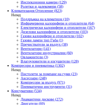
Инспекционни камери
(129)
Ролетки и далекомери
(58)
Климатизация Отопление
(823)
Назад
Поддръжка на климатици
(10)
Инфрачервени калорифери и отоплители
(64)
Електрически калорифери и отоплители
(167)
Дизелови калорифери и отоплители
(103)
Газови калорифери и отоплители
(102)
Газови лампи тип Гъба
(1)
Пречистватели за въздух
(38)
Вентилатори
(141)
Вентилатори индустриални
(60)
Овлажнители
(3)
Влагоуловители и изсушители
(128)
Компресори и пневматика
(1302)
Назад
Пистолети за помпане на гуми
(23)
Аксесоари
(248)
Компресори за въздух
(971)
Пневматични инструменти
(31)
Консумативи
(534)
Назад
Диамантени дискове
(272)
Двигатели
(69)