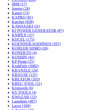
JBM
(17)
Jepson
(24)
Kaiser
(13)
KAPRO
(81)
Karcher
(658)
KAWASAKI
(11)
KJ POWER GENERATOR
(87)
KNIPEX
(37)
KOCEL
(175)
KOENNER-SOEHNEN
(297)
KOHLER SDMO
(26)
KONEKTO
(4)
KOSHIN
(41)
KP Pump
(25)
KraftDele
(2082)
KRANZLE
(24)
KRAUSE
(131)
KREATOR
(203)
KREG TOOL
(21)
Kronwerk
(6)
KS TOOLS
(4)
KWAZAR
(23)
Laserliner
(497)
Lavor
(169)