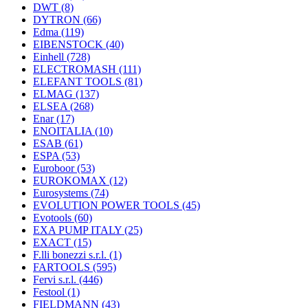
DWT
(8)
DYTRON
(66)
Edma
(119)
EIBENSTOCK
(40)
Einhell
(728)
ELECTROMASH
(111)
ELEFANT TOOLS
(81)
ELMAG
(137)
ELSEA
(268)
Enar
(17)
ENOITALIA
(10)
ESAB
(61)
ESPA
(53)
Euroboor
(53)
EUROKOMAX
(12)
Eurosystems
(74)
EVOLUTION POWER TOOLS
(45)
Evotools
(60)
EXA PUMP ITALY
(25)
EXACT
(15)
F.lli bonezzi s.r.l.
(1)
FARTOOLS
(595)
Fervi s.r.l.
(446)
Festool
(1)
FIELDMANN
(43)