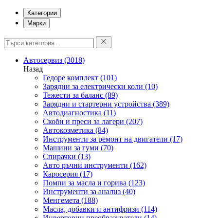
Категории
Марки
Автосервиз
(3018)
Назад
Гедоре комплект
(101)
Зарядни за електрически коли
(10)
Тежести за баланс
(89)
Зарядни и стартерни устройства
(389)
Автодиагностика
(11)
Скоби и преси за лагери
(207)
Автокозметика
(84)
Инструменти за ремонт на двигатели
(17)
Машини за гуми
(70)
Спирачки
(13)
Авто ръчни инструменти
(162)
Каросерия
(17)
Помпи за масла и горива
(123)
Инструменти за анализ
(40)
Менгемета
(188)
Масла, добавки и антифризи
(114)
Инверторни преобразуватели
(14)