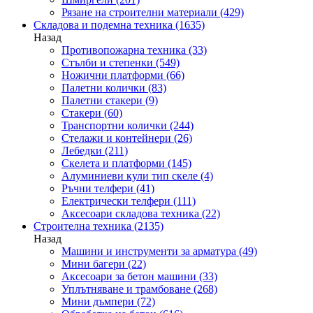
Рязане на строителни материали
(429)
Складова и подемна техника
(1635)
Назад
Противопожарна техника
(33)
Стълби и степенки
(549)
Ножични платформи
(66)
Палетни колички
(83)
Палетни стакери
(9)
Стакери
(60)
Транспортни колички
(244)
Стелажи и контейнери
(26)
Лебедки
(211)
Скелета и платформи
(145)
Алуминиеви кули тип скеле
(4)
Ръчни телфери
(41)
Електрически телфери
(111)
Аксесоари складова техника
(22)
Строителна техника
(2135)
Назад
Машини и инструменти за арматура
(49)
Мини багери
(22)
Аксесоари за бетон машини
(33)
Уплътняване и трамбоване
(268)
Мини дъмпери
(72)