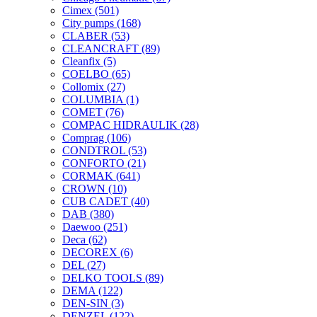
Cimex
(501)
City pumps
(168)
CLABER
(53)
CLEANCRAFT
(89)
Cleanfix
(5)
COELBO
(65)
Collomix
(27)
COLUMBIA
(1)
COMET
(76)
COMPAC HIDRAULIK
(28)
Comprag
(106)
CONDTROL
(53)
CONFORTO
(21)
CORMAK
(641)
CROWN
(10)
CUB CADET
(40)
DAB
(380)
Daewoo
(251)
Deca
(62)
DECOREX
(6)
DEL
(27)
DELKO TOOLS
(89)
DEMA
(122)
DEN-SIN
(3)
DENZEL
(122)