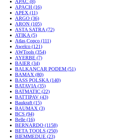
APAC
(8)
APACH
(16)
APEX
(11)
ARGO
(36)
ARON
(105)
ASTA SATRA
(72)
ATIKA
(5)
Atlas Copco
(111)
Awelco
(121)
AWTools
(354)
AYERBE
(7)
BAIER
(34)
BALKANCAR PODEM
(51)
BAMAX
(80)
BASS POLSKA
(140)
BATAVIA
(35)
BATMATIC
(22)
BATTIPAV
(43)
Baukraft
(15)
BAUMAX
(3)
BCS
(94)
Belle
(16)
BERNARDO
(1158)
BETA TOOLS
(250)
BIEMMEDUE
(23)