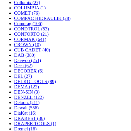
Collomix
(27)
COLUMBIA
(1)
COMET
(76)
COMPAC HIDRAULIK
(28)
Comprag
(106)
CONDTROL
(53)
CONFORTO
(21)
CORMAK
(641)
CROWN
(10)
CUB CADET
(40)
DAB
(380)
Daewoo
(251)
Deca
(62)
DECOREX
(6)
DEL
(27)
DELKO TOOLS
(89)
DEMA
(122)
DEN-SIN
(3)
DENZEL
(122)
Detoolz
(211)
Dewalt
(556)
DiaKat
(16)
DRABEST
(36)
DRAPER TOOLS
(1)
Dremel
(16)