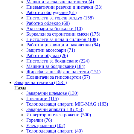
Машини за сваляне на тапети
(4)
Пневматични резачки и нитачки
(33)
Работно оборудване
(61)
Пистолети за горещ въздух
(158)
Работно облекло
(68)
Аксесоари за бъркалки
(10)
Бъркалки за строителни смеси
(175)
Пистолети за пяна и силикон
(108)
Работни ръкавици и наколенки
(84)
Защитни аксесоари
(71)
Работни обувки
(26)
Пистолети за боядисване
(224)
Машини за боядисване
(184)
Жирафи за шлайфане на стени
(151)
Повдигачи за гипсокартон
(57)
Заваръчна техника
(1581)
Назад
Заваръчни шлемове
(130)
Поялници
(115)
Телоподаващи апарати MIG/MAG
(163)
Заваръчни апарати TIG
(53)
Инверторни електрожени
(500)
Горелки
(76)
Електрожени
(102)
Телоподаващи апарати
(40)