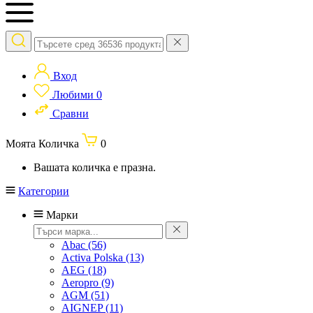
Вход
Любими
0
Сравни
Моята Количка
0
Вашата количка е празна.
Категории
Марки
Abac
(56)
Activa Polska
(13)
AEG
(18)
Aeropro
(9)
AGM
(51)
AIGNEP
(11)