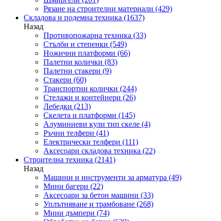
Рязане на строителни материали
(429)
Складова и подемна техника
(1637)
Назад
Противопожарна техника
(33)
Стълби и степенки
(549)
Ножични платформи
(66)
Палетни колички
(83)
Палетни стакери
(9)
Стакери
(60)
Транспортни колички
(244)
Стелажи и контейнери
(26)
Лебедки
(213)
Скелета и платформи
(145)
Алуминиеви кули тип скеле
(4)
Ръчни телфери
(41)
Електрически телфери
(111)
Аксесоари складова техника
(22)
Строителна техника
(2141)
Назад
Машини и инструменти за арматура
(49)
Мини багери
(22)
Аксесоари за бетон машини
(33)
Уплътняване и трамбоване
(268)
Мини дъмпери
(74)