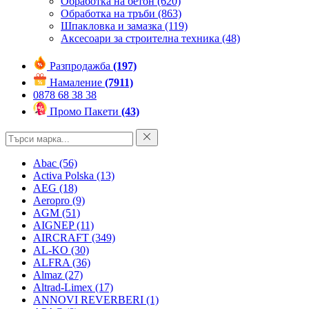
Обработка на бетон
(620)
Обработка на тръби
(863)
Шпакловка и замазка
(119)
Аксесоари за строителна техника
(48)
Разпродажба
(197)
Намаление
(7911)
0878 68 38 38
Промо Пакети
(43)
Abac
(56)
Activa Polska
(13)
AEG
(18)
Aeropro
(9)
AGM
(51)
AIGNEP
(11)
AIRCRAFT
(349)
AL-KO
(30)
ALFRA
(36)
Almaz
(27)
Altrad-Limex
(17)
ANNOVI REVERBERI
(1)