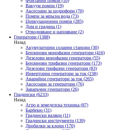
Фонтанни помпи
(10)
Вакуум помпи
(19)
Аксесоари за хидрофори
(70)
Помпи за мръсна вода
(73)
Циркулационни помпи
(285)
Дом и градина
(1)
Отводняване и напояване
(2)
Генератори
(1388)
Назад
Акумулаторни соларни станции
(30)
Бензинови монофазни генератори
(416)
Дизелови монофазни генератори
(55)
Бензинови трифазни генератори
(173)
Дизелови трифазни генератори
(83)
Инверторни генератори за ток
(238)
Аварийни генератори за ток
(265)
Аксесоари за генератори
(76)
Заваръчни генератори
(26)
Градински
(6233)
Назад
Агро и земеделска техника
(87)
Барбекю
(31)
Градински валяци
(11)
Градински инструменти
(139)
Дробилки за клони
(170)