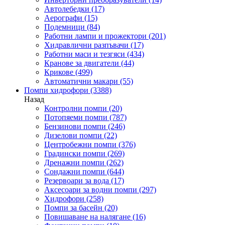
Автолебедки
(17)
Аерографи
(15)
Подемници
(84)
Работни лампи и прожектори
(201)
Хидравлични разпъвачи
(17)
Работни маси и тезгяси
(434)
Кранове за двигатели
(44)
Крикове
(499)
Автоматични макари
(55)
Помпи хидрофори
(3388)
Назад
Контролни помпи
(20)
Потопяеми помпи
(787)
Бензинови помпи
(246)
Дизелови помпи
(22)
Центробежни помпи
(376)
Градински помпи
(269)
Дренажни помпи
(262)
Сондажни помпи
(644)
Резервоари за вода
(17)
Аксесоари за водни помпи
(297)
Хидрофори
(258)
Помпи за басейн
(20)
Повишаване на налягане
(16)