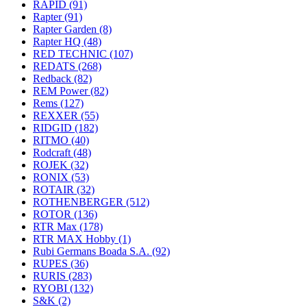
RAPID
(91)
Rapter
(91)
Rapter Garden
(8)
Rapter HQ
(48)
RED TECHNIC
(107)
REDATS
(268)
Redback
(82)
REM Power
(82)
Rems
(127)
REXXER
(55)
RIDGID
(182)
RITMO
(40)
Rodcraft
(48)
ROJEK
(32)
RONIX
(53)
ROTAIR
(32)
ROTHENBERGER
(512)
ROTOR
(136)
RTR Max
(178)
RTR MAX Hobby
(1)
Rubi Germans Boada S.A.
(92)
RUPES
(36)
RURIS
(283)
RYOBI
(132)
S&K
(2)