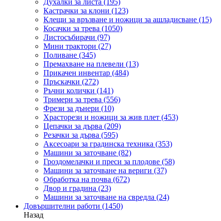
Духалки за листа
(195)
Кастрачки за клони
(123)
Клещи за връзване и ножици за ашладисване
(15)
Косачки за трева
(1050)
Листосъбирачи
(97)
Мини трактори
(27)
Поливане
(345)
Премахване на плевели
(13)
Прикачен инвентар
(484)
Пръскачки
(272)
Ръчни колички
(141)
Тримери за трева
(556)
Фрези за дънери
(10)
Храсторези и ножици за жив плет
(453)
Цепачки за дърва
(209)
Резачки за дърва
(595)
Аксесоари за градинска техника
(353)
Машини за заточване
(82)
Гроздомелачки и преси за плодове
(58)
Машини за заточване на вериги
(37)
Обработка на почва
(672)
Двор и градина
(23)
Машини за заточване на свредла
(24)
Довършителни работи
(1450)
Назад