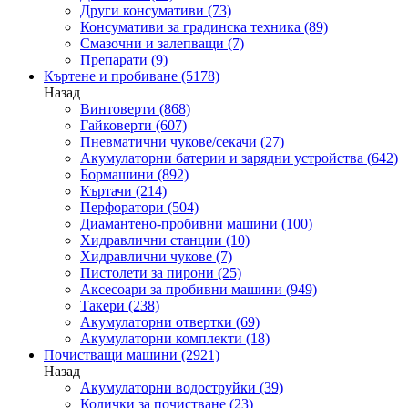
Други консумативи
(73)
Консумативи за градинска техника
(89)
Смазочни и залепващи
(7)
Препарати
(9)
Къртене и пробиване
(5178)
Назад
Винтоверти
(868)
Гайковерти
(607)
Пневматични чукове/секачи
(27)
Акумулаторни батерии и зарядни устройства
(642)
Бормашини
(892)
Къртачи
(214)
Перфоратори
(504)
Диамантено-пробивни машини
(100)
Хидравлични станции
(10)
Хидравлични чукове
(7)
Пистолети за пирони
(25)
Аксесоари за пробивни машини
(949)
Такери
(238)
Акумулаторни отвертки
(69)
Акумулаторни комплекти
(18)
Почистващи машини
(2921)
Назад
Акумулаторни водоструйки
(39)
Колички за почистване
(23)