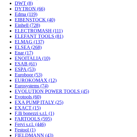
DWT
(8)
DYTRON
(66)
Edma
(119)
EIBENSTOCK
(40)
Einhell
(728)
ELECTROMASH
(111)
ELEFANT TOOLS
(81)
ELMAG
(137)
ELSEA
(268)
Enar
(17)
ENOITALIA
(10)
ESAB
(61)
ESPA
(53)
Euroboor
(53)
EUROKOMAX
(12)
Eurosystems
(74)
EVOLUTION POWER TOOLS
(45)
Evotools
(60)
EXA PUMP ITALY
(25)
EXACT
(15)
F.lli bonezzi s.r.l.
(1)
FARTOOLS
(595)
Fervi s.r.l.
(446)
Festool
(1)
FIELDMANN
(43)