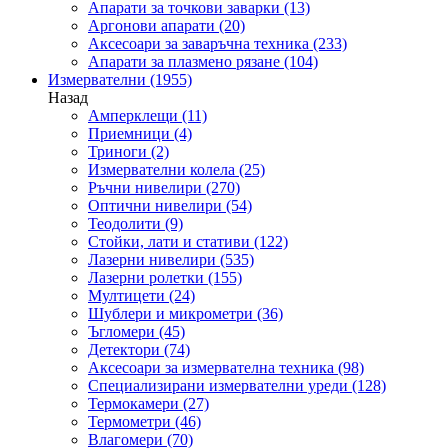
Апарати за точкови заварки
(13)
Аргонови апарати
(20)
Аксесоари за заваръчна техника
(233)
Апарати за плазмено рязане
(104)
Измервателни
(1955)
Назад
Амперклещи
(11)
Приемници
(4)
Триноги
(2)
Измервателни колела
(25)
Ръчни нивелири
(270)
Оптични нивелири
(54)
Теодолити
(9)
Стойки, лати и стативи
(122)
Лазерни нивелири
(535)
Лазерни ролетки
(155)
Мултицети
(24)
Шублери и микрометри
(36)
Ъгломери
(45)
Детектори
(74)
Аксесоари за измервателна техника
(98)
Специализирани измервателни уреди
(128)
Термокамери
(27)
Термометри
(46)
Влагомери
(70)