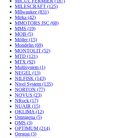
MICUL FERMIER
(187)
MILESCRAFT
(125)
MIlwaukee
(831)
Mirka
(42)
MMOTORS JSC
(68)
MMS
(19)
MOB
(5)
Möller
(15)
Mondelin
(69)
MONTOLIT
(52)
MTD
(121)
MTX
(92)
Multisystem
(1)
NEGEL
(13)
NILFISK
(143)
Nivel System
(135)
NORTON
(77)
NOVUS
(23)
NRock
(17)
NUAIR
(15)
OKLIMA
(12)
Omnigena
(5)
OMS
(3)
OPTIMUM
(214)
Oregon
(3)