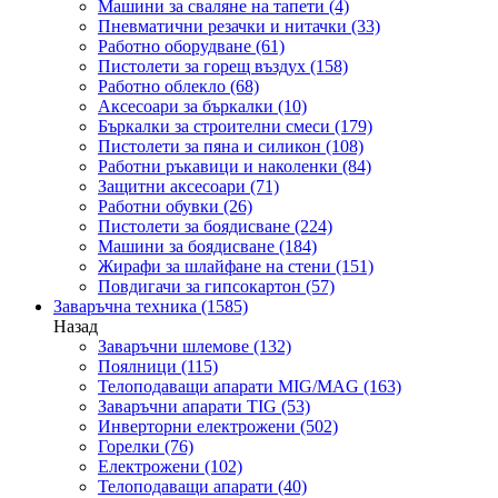
Машини за сваляне на тапети
(4)
Пневматични резачки и нитачки
(33)
Работно оборудване
(61)
Пистолети за горещ въздух
(158)
Работно облекло
(68)
Аксесоари за бъркалки
(10)
Бъркалки за строителни смеси
(179)
Пистолети за пяна и силикон
(108)
Работни ръкавици и наколенки
(84)
Защитни аксесоари
(71)
Работни обувки
(26)
Пистолети за боядисване
(224)
Машини за боядисване
(184)
Жирафи за шлайфане на стени
(151)
Повдигачи за гипсокартон
(57)
Заваръчна техника
(1585)
Назад
Заваръчни шлемове
(132)
Поялници
(115)
Телоподаващи апарати MIG/MAG
(163)
Заваръчни апарати TIG
(53)
Инверторни електрожени
(502)
Горелки
(76)
Електрожени
(102)
Телоподаващи апарати
(40)