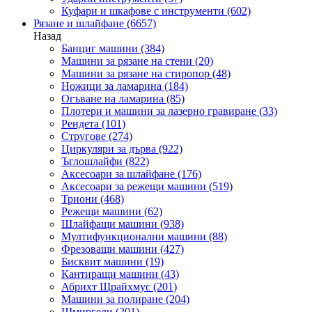
Куфари и шкафове с инструменти
(602)
Рязане и шлайфане
(6657)
Назад
Банциг машини
(384)
Машини за рязане на стени
(20)
Машини за рязане на стиропор
(48)
Ножици за ламарина
(184)
Огъване на ламарина
(85)
Плотери и машини за лазерно гравиране
(33)
Рендета
(101)
Стругове
(274)
Циркуляри за дърва
(922)
Ъглошлайфи
(822)
Аксесоари за шлайфане
(176)
Аксесоари за режещи машини
(519)
Триони
(468)
Режещи машини
(62)
Шлайфащи машини
(938)
Мултифункционални машини
(88)
Фрезоващи машини
(427)
Бисквит машини
(19)
Кантиращи машини
(43)
Абрихт Щрайхмус
(201)
Машини за полиране
(204)
Шмиргели
(201)