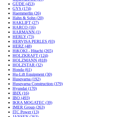
GÜDE
(453)
GYS
(174)
Haemmerlin
(26)
Hahn & Sohn
(20)
HAKLIFT
(27)
HARCO
(16)
HARMANN
(1)
HERLY
(73)
HERVISA PERLES
(93)
HERZ
(48)
HiKOKI - Hitachi
(265)
HOLZKRAFT
(124)
HOLZMANN
(818)
HOLZSTAR
(32)
Honda
(61)
Hu-Lift Equipment
(30)
Husqvarna
(192)
Husqvarna Construction
(379)
Hyundai
(170)
IBIX
(16)
IBO
(493)
IKRA MOGATEC
(39)
IMER Group
(263)
ITC Power
(13)
JANSEN
(263)