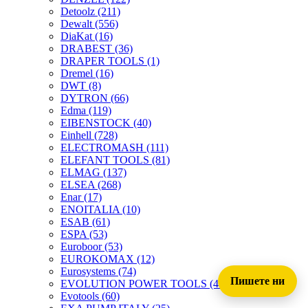
Detoolz
(211)
Dewalt
(556)
DiaKat
(16)
DRABEST
(36)
DRAPER TOOLS
(1)
Dremel
(16)
DWT
(8)
DYTRON
(66)
Edma
(119)
EIBENSTOCK
(40)
Einhell
(728)
ELECTROMASH
(111)
ELEFANT TOOLS
(81)
ELMAG
(137)
ELSEA
(268)
Enar
(17)
ENOITALIA
(10)
ESAB
(61)
ESPA
(53)
Euroboor
(53)
EUROKOMAX
(12)
Eurosystems
(74)
Пишете ни
EVOLUTION POWER TOOLS
(45)
Evotools
(60)