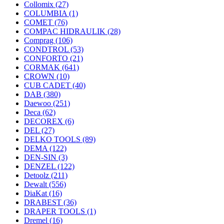
Collomix
(27)
COLUMBIA
(1)
COMET
(76)
COMPAC HIDRAULIK
(28)
Comprag
(106)
CONDTROL
(53)
CONFORTO
(21)
CORMAK
(641)
CROWN
(10)
CUB CADET
(40)
DAB
(380)
Daewoo
(251)
Deca
(62)
DECOREX
(6)
DEL
(27)
DELKO TOOLS
(89)
DEMA
(122)
DEN-SIN
(3)
DENZEL
(122)
Detoolz
(211)
Dewalt
(556)
DiaKat
(16)
DRABEST
(36)
DRAPER TOOLS
(1)
Dremel
(16)