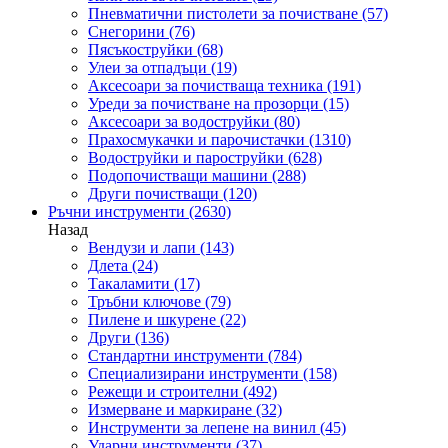
Пневматични пистолети за почистване
(57)
Снегорини
(76)
Пясъкоструйки
(68)
Улеи за отпадъци
(19)
Аксесоари за почистваща техника
(191)
Уреди за почистване на прозорци
(15)
Аксесоари за водоструйки
(80)
Прахосмукачки и парочистачки
(1310)
Водоструйки и пароструйки
(628)
Подопочистващи машини
(288)
Други почистващи
(120)
Ръчни инструменти
(2630)
Назад
Вендузи и лапи
(143)
Длета
(24)
Такаламити
(17)
Тръбни ключове
(79)
Пилене и шкурене
(22)
Други
(136)
Стандартни инструменти
(784)
Специализирани инструменти
(158)
Режещи и строителни
(492)
Измерване и маркиране
(32)
Инструменти за лепене на винил
(45)
Ударни инструменти
(37)