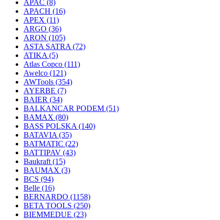
APAC
(8)
APACH
(16)
APEX
(11)
ARGO
(36)
ARON
(105)
ASTA SATRA
(72)
ATIKA
(5)
Atlas Copco
(111)
Awelco
(121)
AWTools
(354)
AYERBE
(7)
BAIER
(34)
BALKANCAR PODEM
(51)
BAMAX
(80)
BASS POLSKA
(140)
BATAVIA
(35)
BATMATIC
(22)
BATTIPAV
(43)
Baukraft
(15)
BAUMAX
(3)
BCS
(94)
Belle
(16)
BERNARDO
(1158)
BETA TOOLS
(250)
BIEMMEDUE
(23)