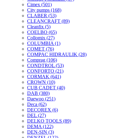
Cimex
(501)
City pumps
(168)
CLABER
(53)
CLEANCRAFT
(89)
Cleanfix
(5)
COELBO
(65)
Collomix
(27)
COLUMBIA
(1)
COMET
(76)
COMPAC HIDRAULIK
(28)
Comprag
(106)
CONDTROL
(53)
CONFORTO
(21)
CORMAK
(641)
CROWN
(10)
CUB CADET
(40)
DAB
(380)
Daewoo
(251)
Deca
(62)
DECOREX
(6)
DEL
(27)
DELKO TOOLS
(89)
DEMA
(122)
DEN-SIN
(3)
DENZEL
(122)