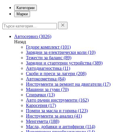
Категории
Марки
Автосервиз
(3026)
Назад
Гедоре комплект
(101)
Зарядни за електрически коли
(10)
Тежести за баланс
(89)
Зарядни и стартерни устройства
(389)
Автодиагностика
(11)
Скоби и преси за лагери
(208)
Автокозметика
(84)
Инструменти за ремонт на двигатели
(17)
Машини за гуми
(70)
Спирачки
(13)
Авто ръчни инструменти
(162)
Каросерия
(17)
Помпи за масла и горива
(123)
Инструменти за анализ
(41)
Менгемета
(188)
Масла, добавки и антифризи
(114)
Инверторни преобразуватели
(14)