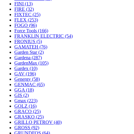
FINI
(13)
FIRE
(32)
FIXTEC
(25)
FLEX
(253)
FOGO
(96)
Force Tools
(166)
FRANKLIN ELECTRIC
(54)
FRONIUS
(5)
GAMATEH
(76)
Garden Star
(2)
Gardena
(287)
GardenMax
(105)
Gardex
(10)
GAV
(196)
Genergy
(58)
GENMAC
(65)
GGA
(18)
GIS
(2)
Gmax
(223)
GOLZ
(16)
GRACO
(25)
GRASKO
(25)
GRILLO PETROV
(40)
GROSS
(92)
GRUNDFOS
(64)