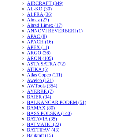
AIRCRAFT
(349)
AL-KO
(30)
ALFRA
(36)
Almaz
(27)
Altrad-Limex
(17)
ANNOVI REVERBERI
(1)
APAC
(8)
APACH
(16)
APEX
(11)
ARGO
(36)
ARON
(105)
ASTA SATRA
(72)
ATIKA
(5)
Atlas Copco
(111)
Awelco
(121)
AWTools
(354)
AYERBE
(7)
BAIER
(34)
BALKANCAR PODEM
(51)
BAMAX
(80)
BASS POLSKA
(140)
BATAVIA
(35)
BATMATIC
(22)
BATTIPAV
(43)
Baukraft
(15)