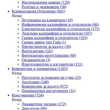
Инспекционни камери
(129)
Ролетки и далекомери
(58)
Климатизация Отопление
(841)
Назад
Поддръжка на климатици
(10)
Инфрачервени калорифери и отоплители
(66)
Електрически калорифери и отоплители
(175)
Дизелови калорифери и отоплители
(107)
Газови калорифери и отоплители
(103)
Газови лампи тип Гъба
(1)
Пречистватели за въздух
(38)
Вентилатори
(141)
Вентилатори индустриални
(60)
Овлажнители
(3)
Влагоуловители и изсушители
(131)
Компресори и пневматика
(1303)
Назад
Пистолети за помпане на гуми
(23)
Аксесоари
(248)
Компресори за въздух
(972)
Пневматични инструменти
(31)
Консумативи
(534)
Назад
Диамантени дискове
(272)
Двигатели
(69)