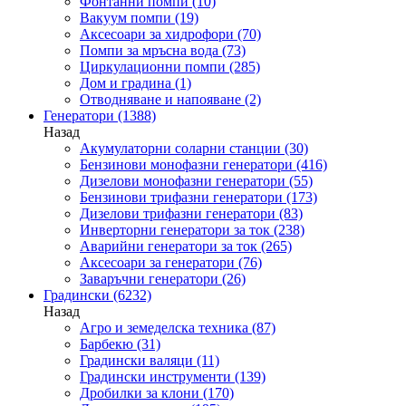
Фонтанни помпи
(10)
Вакуум помпи
(19)
Аксесоари за хидрофори
(70)
Помпи за мръсна вода
(73)
Циркулационни помпи
(285)
Дом и градина
(1)
Отводняване и напояване
(2)
Генератори
(1388)
Назад
Акумулаторни соларни станции
(30)
Бензинови монофазни генератори
(416)
Дизелови монофазни генератори
(55)
Бензинови трифазни генератори
(173)
Дизелови трифазни генератори
(83)
Инверторни генератори за ток
(238)
Аварийни генератори за ток
(265)
Аксесоари за генератори
(76)
Заваръчни генератори
(26)
Градински
(6232)
Назад
Агро и земеделска техника
(87)
Барбекю
(31)
Градински валяци
(11)
Градински инструменти
(139)
Дробилки за клони
(170)