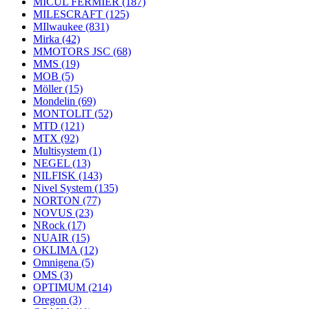
MICUL FERMIER
(187)
MILESCRAFT
(125)
MIlwaukee
(831)
Mirka
(42)
MMOTORS JSC
(68)
MMS
(19)
MOB
(5)
Möller
(15)
Mondelin
(69)
MONTOLIT
(52)
MTD
(121)
MTX
(92)
Multisystem
(1)
NEGEL
(13)
NILFISK
(143)
Nivel System
(135)
NORTON
(77)
NOVUS
(23)
NRock
(17)
NUAIR
(15)
OKLIMA
(12)
Omnigena
(5)
OMS
(3)
OPTIMUM
(214)
Oregon
(3)