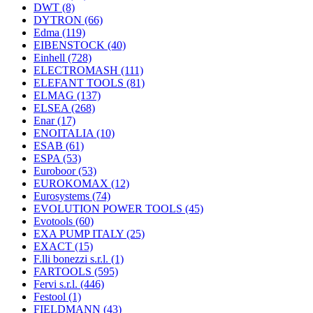
DWT
(8)
DYTRON
(66)
Edma
(119)
EIBENSTOCK
(40)
Einhell
(728)
ELECTROMASH
(111)
ELEFANT TOOLS
(81)
ELMAG
(137)
ELSEA
(268)
Enar
(17)
ENOITALIA
(10)
ESAB
(61)
ESPA
(53)
Euroboor
(53)
EUROKOMAX
(12)
Eurosystems
(74)
EVOLUTION POWER TOOLS
(45)
Evotools
(60)
EXA PUMP ITALY
(25)
EXACT
(15)
F.lli bonezzi s.r.l.
(1)
FARTOOLS
(595)
Fervi s.r.l.
(446)
Festool
(1)
FIELDMANN
(43)