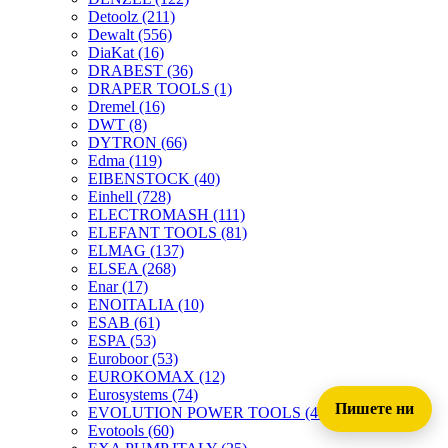
Detoolz
(211)
Dewalt
(556)
DiaKat
(16)
DRABEST
(36)
DRAPER TOOLS
(1)
Dremel
(16)
DWT
(8)
DYTRON
(66)
Edma
(119)
EIBENSTOCK
(40)
Einhell
(728)
ELECTROMASH
(111)
ELEFANT TOOLS
(81)
ELMAG
(137)
ELSEA
(268)
Enar
(17)
ENOITALIA
(10)
ESAB
(61)
ESPA
(53)
Euroboor
(53)
EUROKOMAX
(12)
Eurosystems
(74)
Пишете ни
EVOLUTION POWER TOOLS
(45)
Evotools
(60)