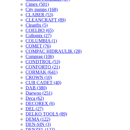
Cimex
(501)
City pumps
(168)
CLABER
(53)
CLEANCRAFT
(89)
Cleanfix
(5)
COELBO
(65)
Collomix
(27)
COLUMBIA
(1)
COMET
(76)
COMPAC HIDRAULIK
(28)
Comprag
(106)
CONDTROL
(53)
CONFORTO
(21)
CORMAK
(641)
CROWN
(10)
CUB CADET
(40)
DAB
(380)
Daewoo
(251)
Deca
(62)
DECOREX
(6)
DEL
(27)
DELKO TOOLS
(89)
DEMA
(122)
DEN-SIN
(3)
DENZEL
(122)