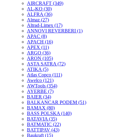
AIRCRAFT
(349)
AL-KO
(30)
ALFRA
(36)
Almaz
(27)
Altrad-Limex
(17)
ANNOVI REVERBERI
(1)
APAC
(8)
APACH
(16)
APEX
(11)
ARGO
(36)
ARON
(105)
ASTA SATRA
(72)
ATIKA
(5)
Atlas Copco
(111)
Awelco
(121)
AWTools
(354)
AYERBE
(7)
BAIER
(34)
BALKANCAR PODEM
(51)
BAMAX
(80)
BASS POLSKA
(140)
BATAVIA
(35)
BATMATIC
(22)
BATTIPAV
(43)
Baukraft
(15)