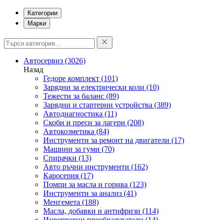
Категории
Марки
Автосервиз
(3026)
Назад
Гедоре комплект
(101)
Зарядни за електрически коли
(10)
Тежести за баланс
(89)
Зарядни и стартерни устройства
(389)
Автодиагностика
(11)
Скоби и преси за лагери
(208)
Автокозметика
(84)
Инструменти за ремонт на двигатели
(17)
Машини за гуми
(70)
Спирачки
(13)
Авто ръчни инструменти
(162)
Каросерия
(17)
Помпи за масла и горива
(123)
Инструменти за анализ
(41)
Менгемета
(188)
Масла, добавки и антифризи
(114)
Инверторни преобразуватели
(14)