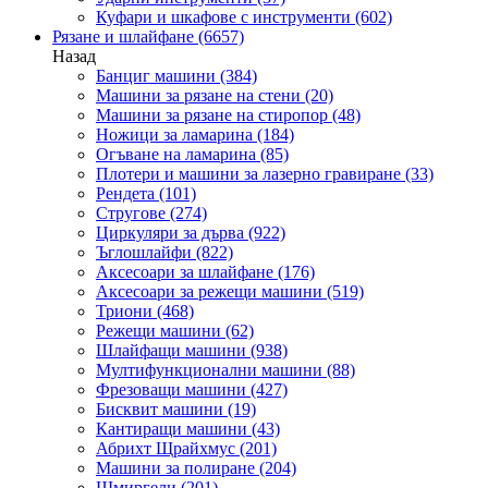
Куфари и шкафове с инструменти
(602)
Рязане и шлайфане
(6657)
Назад
Банциг машини
(384)
Машини за рязане на стени
(20)
Машини за рязане на стиропор
(48)
Ножици за ламарина
(184)
Огъване на ламарина
(85)
Плотери и машини за лазерно гравиране
(33)
Рендета
(101)
Стругове
(274)
Циркуляри за дърва
(922)
Ъглошлайфи
(822)
Аксесоари за шлайфане
(176)
Аксесоари за режещи машини
(519)
Триони
(468)
Режещи машини
(62)
Шлайфащи машини
(938)
Мултифункционални машини
(88)
Фрезоващи машини
(427)
Бисквит машини
(19)
Кантиращи машини
(43)
Абрихт Щрайхмус
(201)
Машини за полиране
(204)
Шмиргели
(201)