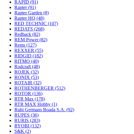
RAPID
(91)
Rapter
(91)
Rapter Garden
(8)
Rapter HQ
(48)
RED TECHNIC
(107)
REDATS
(268)
Redback
(82)
REM Power
(82)
Rems
(127)
REXXER
(55)
RIDGID
(182)
RITMO
(40)
Rodcraft
(48)
ROJEK
(32)
RONIX
(53)
ROTAIR
(32)
ROTHENBERGER
(512)
ROTOR
(136)
RTR Max
(178)
RTR MAX Hobby
(1)
Rubi Germans Boada S.A.
(92)
RUPES
(36)
RURIS
(283)
RYOBI
(132)
S&K
(2)