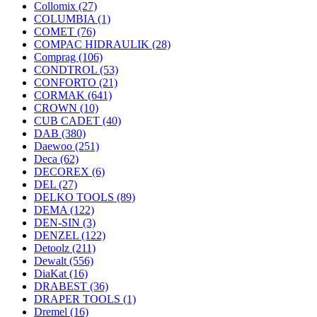
Collomix
(27)
COLUMBIA
(1)
COMET
(76)
COMPAC HIDRAULIK
(28)
Comprag
(106)
CONDTROL
(53)
CONFORTO
(21)
CORMAK
(641)
CROWN
(10)
CUB CADET
(40)
DAB
(380)
Daewoo
(251)
Deca
(62)
DECOREX
(6)
DEL
(27)
DELKO TOOLS
(89)
DEMA
(122)
DEN-SIN
(3)
DENZEL
(122)
Detoolz
(211)
Dewalt
(556)
DiaKat
(16)
DRABEST
(36)
DRAPER TOOLS
(1)
Dremel
(16)