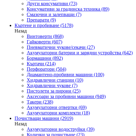
Други консумативи
(73)
Консумативи за градинска техника
(89)
Смазочни и залепващи
(7)
Препарати
(9)
Къртене и пробиване
(5178)
Назад
Винтоверти
(868)
Гайковерти
(607)
Пневматични чукове/секачи
(27)
Акумулаторни батерии и зарядни устройства
(642)
Бормашини
(892)
Къртачи
(214)
Перфоратори
(504)
Диамантено-пробивни машини
(100)
Хидравлични станции
(10)
Хидравлични чукове
(7)
Пистолети за пирони
(25)
Аксесоари за пробивни машини
(949)
Такери
(238)
Акумулаторни отвертки
(69)
Акумулаторни комплекти
(18)
Почистващи машини
(2919)
Назад
Акумулаторни водоструйки
(39)
Колички за почистване
(23)