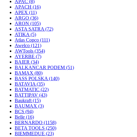
APAC
(8)
APACH
(16)
APEX
(11)
ARGO
(36)
ARON
(105)
ASTA SATRA
(72)
ATIKA
(5)
Atlas Copco
(111)
Awelco
(121)
AWTools
(354)
AYERBE
(7)
BAIER
(34)
BALKANCAR PODEM
(51)
BAMAX
(80)
BASS POLSKA
(140)
BATAVIA
(35)
BATMATIC
(22)
BATTIPAV
(43)
Baukraft
(15)
BAUMAX
(3)
BCS
(94)
Belle
(16)
BERNARDO
(1158)
BETA TOOLS
(250)
BIEMMEDUE
(23)