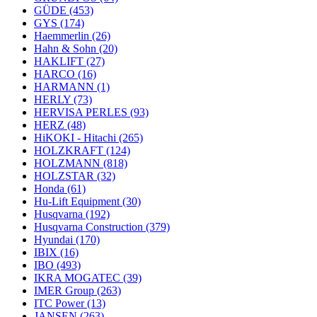
GÜDE
(453)
GYS
(174)
Haemmerlin
(26)
Hahn & Sohn
(20)
HAKLIFT
(27)
HARCO
(16)
HARMANN
(1)
HERLY
(73)
HERVISA PERLES
(93)
HERZ
(48)
HiKOKI - Hitachi
(265)
HOLZKRAFT
(124)
HOLZMANN
(818)
HOLZSTAR
(32)
Honda
(61)
Hu-Lift Equipment
(30)
Husqvarna
(192)
Husqvarna Construction
(379)
Hyundai
(170)
IBIX
(16)
IBO
(493)
IKRA MOGATEC
(39)
IMER Group
(263)
ITC Power
(13)
JANSEN
(263)