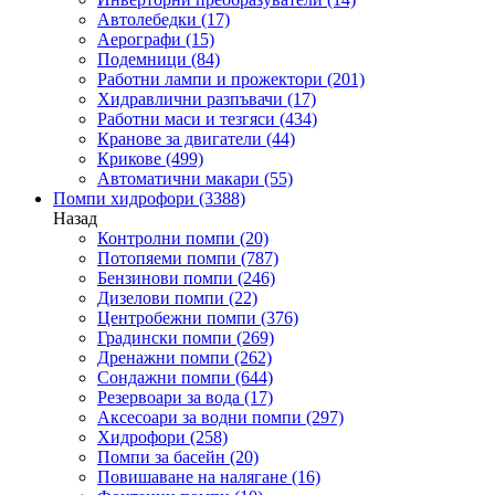
Автолебедки
(17)
Аерографи
(15)
Подемници
(84)
Работни лампи и прожектори
(201)
Хидравлични разпъвачи
(17)
Работни маси и тезгяси
(434)
Кранове за двигатели
(44)
Крикове
(499)
Автоматични макари
(55)
Помпи хидрофори
(3388)
Назад
Контролни помпи
(20)
Потопяеми помпи
(787)
Бензинови помпи
(246)
Дизелови помпи
(22)
Центробежни помпи
(376)
Градински помпи
(269)
Дренажни помпи
(262)
Сондажни помпи
(644)
Резервоари за вода
(17)
Аксесоари за водни помпи
(297)
Хидрофори
(258)
Помпи за басейн
(20)
Повишаване на налягане
(16)