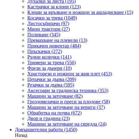
Духалки за листа
(195)
Кастрачки за клони
(123)
Клещи за връзване и ножици за ашладисване
(15)
Косачки за трева
(1049)
Листосъбирачи
(97)
Мини трактори
(27)
Поливане
(345)
Премахване на плевели
(13)
Прикачен инвентар
(484)
Пръскачки
(272)
Ръчни колички
(141)
Тримери за трева
(556)
Фрези за дънери
(10)
Храсторези и ножици за жив плет
(453)
Цепачки за дърва
(209)
Резачки за дърва
(595)
Аксесоари за градинска техника
(353)
Машини за заточване
(82)
Гроздомелачки и преси за плодове
(58)
Машини за заточване на вериги
(37)
Обработка на почва
(672)
Двор и градина
(23)
Машини за заточване на свредла
(24)
Довършителни работи
(1450)
Назад