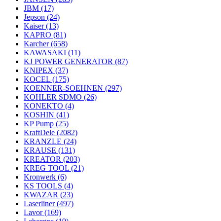
JBM
(17)
Jepson
(24)
Kaiser
(13)
KAPRO
(81)
Karcher
(658)
KAWASAKI
(11)
KJ POWER GENERATOR
(87)
KNIPEX
(37)
KOCEL
(175)
KOENNER-SOEHNEN
(297)
KOHLER SDMO
(26)
KONEKTO
(4)
KOSHIN
(41)
KP Pump
(25)
KraftDele
(2082)
KRANZLE
(24)
KRAUSE
(131)
KREATOR
(203)
KREG TOOL
(21)
Kronwerk
(6)
KS TOOLS
(4)
KWAZAR
(23)
Laserliner
(497)
Lavor
(169)