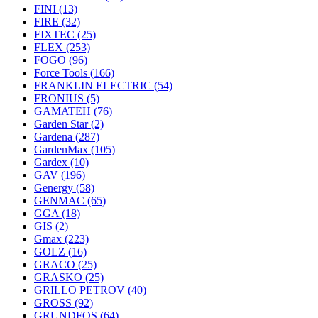
FINI
(13)
FIRE
(32)
FIXTEC
(25)
FLEX
(253)
FOGO
(96)
Force Tools
(166)
FRANKLIN ELECTRIC
(54)
FRONIUS
(5)
GAMATEH
(76)
Garden Star
(2)
Gardena
(287)
GardenMax
(105)
Gardex
(10)
GAV
(196)
Genergy
(58)
GENMAC
(65)
GGA
(18)
GIS
(2)
Gmax
(223)
GOLZ
(16)
GRACO
(25)
GRASKO
(25)
GRILLO PETROV
(40)
GROSS
(92)
GRUNDFOS
(64)