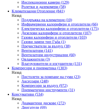
Инспекционни камери
(129)
Ролетки и далекомери
(58)
Климатизация Отопление
(841)
Назад
Поддръжка на климатици
(10)
Инфрачервени калорифери и отоплители
(66)
Електрически калорифери и отоплители
(175)
Дизелови калорифери и отоплители
(107)
Газови калорифери и отоплители
(103)
Газови лампи тип Гъба
(1)
Пречистватели за въздух
(38)
Вентилатори
(141)
Вентилатори индустриални
(60)
Овлажнители
(3)
Влагоуловители и изсушители
(131)
Компресори и пневматика
(1303)
Назад
Пистолети за помпане на гуми
(23)
Аксесоари
(248)
Компресори за въздух
(972)
Пневматични инструменти
(31)
Консумативи
(534)
Назад
Диамантени дискове
(272)
Двигатели
(69)