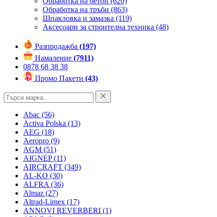
Обработка на бетон
(620)
Обработка на тръби
(863)
Шпакловка и замазка
(119)
Аксесоари за строителна техника
(48)
Разпродажба
(197)
Намаление
(7911)
0878 68 38 38
Промо Пакети
(43)
Abac
(56)
Activa Polska
(13)
AEG
(18)
Aeropro
(9)
AGM
(51)
AIGNEP
(11)
AIRCRAFT
(349)
AL-KO
(30)
ALFRA
(36)
Almaz
(27)
Altrad-Limex
(17)
ANNOVI REVERBERI
(1)