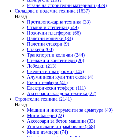
Рязане на строителни материали
(429)
Складова и подемна техника
(1637)
Назад
Противопожарна техника
(33)
Стълби и степенки
(549)
Ножични платформи
(66)
Палетни колички
(83)
Палетни стакери
(9)
Стакери
(60)
Транспортни колички
(244)
Стелажи и контейнери
(26)
Лебедки
(213)
Скелета и платформи
(145)
Алуминиеви кули тип скеле
(4)
Ръчни телфери
(41)
Електрически телфери
(111)
Аксесоари складова техника
(22)
Строителна техника
(2141)
Назад
Машини и инструменти за арматура
(49)
Мини багери
(22)
Аксесоари за бетон машини
(33)
Уплътняване и трамбоване
(268)
Мини дъмпери
(74)