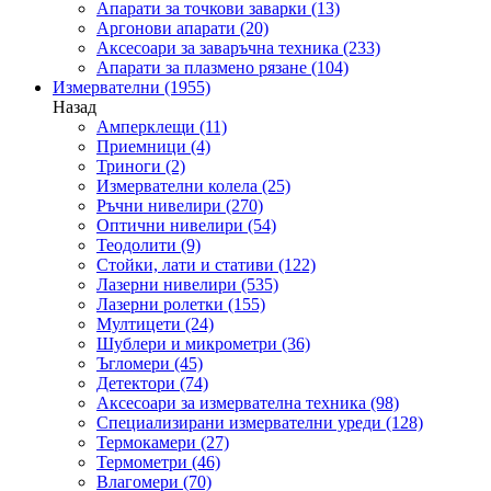
Апарати за точкови заварки
(13)
Аргонови апарати
(20)
Аксесоари за заваръчна техника
(233)
Апарати за плазмено рязане
(104)
Измервателни
(1955)
Назад
Амперклещи
(11)
Приемници
(4)
Триноги
(2)
Измервателни колела
(25)
Ръчни нивелири
(270)
Оптични нивелири
(54)
Теодолити
(9)
Стойки, лати и стативи
(122)
Лазерни нивелири
(535)
Лазерни ролетки
(155)
Мултицети
(24)
Шублери и микрометри
(36)
Ъгломери
(45)
Детектори
(74)
Аксесоари за измервателна техника
(98)
Специализирани измервателни уреди
(128)
Термокамери
(27)
Термометри
(46)
Влагомери
(70)