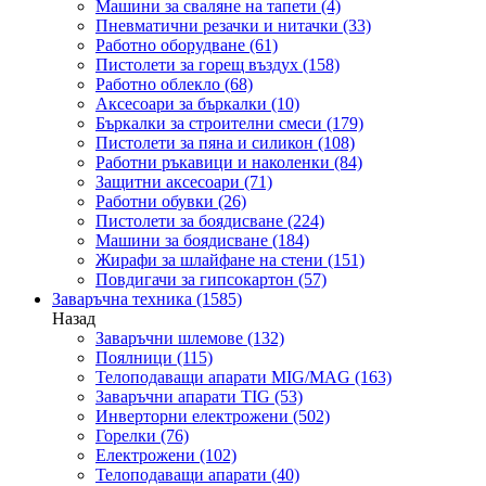
Машини за сваляне на тапети
(4)
Пневматични резачки и нитачки
(33)
Работно оборудване
(61)
Пистолети за горещ въздух
(158)
Работно облекло
(68)
Аксесоари за бъркалки
(10)
Бъркалки за строителни смеси
(179)
Пистолети за пяна и силикон
(108)
Работни ръкавици и наколенки
(84)
Защитни аксесоари
(71)
Работни обувки
(26)
Пистолети за боядисване
(224)
Машини за боядисване
(184)
Жирафи за шлайфане на стени
(151)
Повдигачи за гипсокартон
(57)
Заваръчна техника
(1585)
Назад
Заваръчни шлемове
(132)
Поялници
(115)
Телоподаващи апарати MIG/MAG
(163)
Заваръчни апарати TIG
(53)
Инверторни електрожени
(502)
Горелки
(76)
Електрожени
(102)
Телоподаващи апарати
(40)