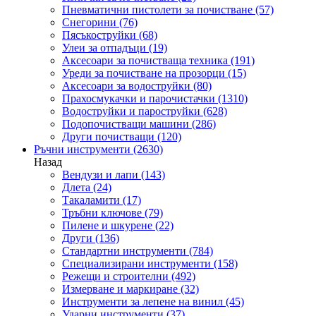
Пневматични пистолети за почистване
(57)
Снегорини
(76)
Пясъкоструйки
(68)
Улеи за отпадъци
(19)
Аксесоари за почистваща техника
(191)
Уреди за почистване на прозорци
(15)
Аксесоари за водоструйки
(80)
Прахосмукачки и парочистачки
(1310)
Водоструйки и пароструйки
(628)
Подопочистващи машини
(286)
Други почистващи
(120)
Ръчни инструменти
(2630)
Назад
Вендузи и лапи
(143)
Длета
(24)
Такаламити
(17)
Тръбни ключове
(79)
Пилене и шкурене
(22)
Други
(136)
Стандартни инструменти
(784)
Специализирани инструменти
(158)
Режещи и строителни
(492)
Измерване и маркиране
(32)
Инструменти за лепене на винил
(45)
Ударни инструменти
(37)