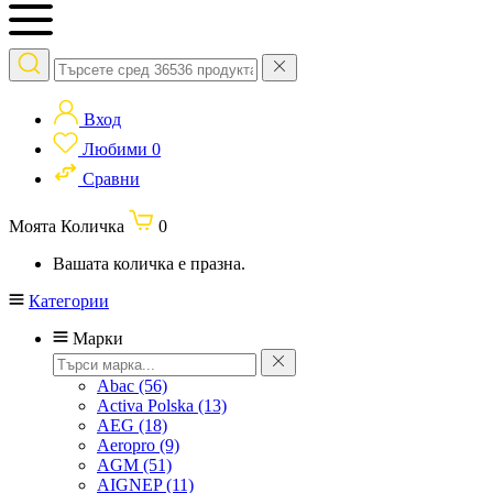
Вход
Любими
0
Сравни
Моята Количка
0
Вашата количка е празна.
Категории
Марки
Abac
(56)
Activa Polska
(13)
AEG
(18)
Aeropro
(9)
AGM
(51)
AIGNEP
(11)