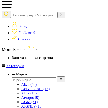
Вход
Любими
0
Сравни
Моята Количка
0
Вашата количка е празна.
Категории
Марки
Abac
(56)
Activa Polska
(13)
AEG
(18)
Aeropro
(9)
AGM
(51)
AIGNEP
(11)