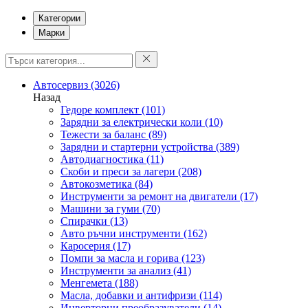
Категории
Марки
Автосервиз
(3026)
Назад
Гедоре комплект
(101)
Зарядни за електрически коли
(10)
Тежести за баланс
(89)
Зарядни и стартерни устройства
(389)
Автодиагностика
(11)
Скоби и преси за лагери
(208)
Автокозметика
(84)
Инструменти за ремонт на двигатели
(17)
Машини за гуми
(70)
Спирачки
(13)
Авто ръчни инструменти
(162)
Каросерия
(17)
Помпи за масла и горива
(123)
Инструменти за анализ
(41)
Менгемета
(188)
Масла, добавки и антифризи
(114)
Инверторни преобразуватели
(14)