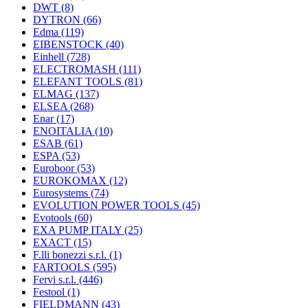
DWT
(8)
DYTRON
(66)
Edma
(119)
EIBENSTOCK
(40)
Einhell
(728)
ELECTROMASH
(111)
ELEFANT TOOLS
(81)
ELMAG
(137)
ELSEA
(268)
Enar
(17)
ENOITALIA
(10)
ESAB
(61)
ESPA
(53)
Euroboor
(53)
EUROKOMAX
(12)
Eurosystems
(74)
EVOLUTION POWER TOOLS
(45)
Evotools
(60)
EXA PUMP ITALY
(25)
EXACT
(15)
F.lli bonezzi s.r.l.
(1)
FARTOOLS
(595)
Fervi s.r.l.
(446)
Festool
(1)
FIELDMANN
(43)