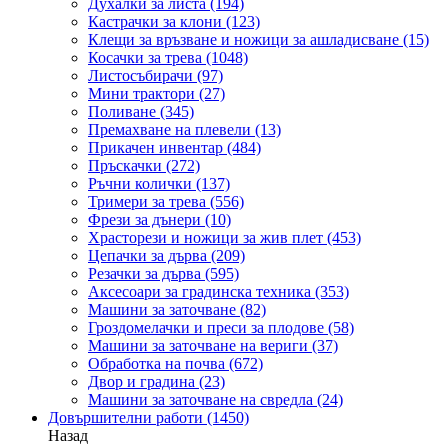
Духалки за листа
(194)
Кастрачки за клони
(123)
Клещи за връзване и ножици за ашладисване
(15)
Косачки за трева
(1048)
Листосъбирачи
(97)
Мини трактори
(27)
Поливане
(345)
Премахване на плевели
(13)
Прикачен инвентар
(484)
Пръскачки
(272)
Ръчни колички
(137)
Тримери за трева
(556)
Фрези за дънери
(10)
Храсторези и ножици за жив плет
(453)
Цепачки за дърва
(209)
Резачки за дърва
(595)
Аксесоари за градинска техника
(353)
Машини за заточване
(82)
Гроздомелачки и преси за плодове
(58)
Машини за заточване на вериги
(37)
Обработка на почва
(672)
Двор и градина
(23)
Машини за заточване на свредла
(24)
Довършителни работи
(1450)
Назад