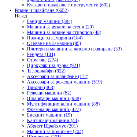
Куфари и шкафове с инструменти
(602)
Рязане и шлайфане
(6652)
Назад
Банциг машини
(384)
Машини за рязане на стени
(20)
Машини за рязане на стиропор
(48)
Ножици за ламарина
(184)
Огъване на ламарина
(85)
Плотери и машини за лазерно гравиране
(33)
Рендета
(101)
Стругове
(274)
Циркуляри за дърва
(921)
Ъглошлайфи
(822)
Аксесоари за шлайфане
(172)
Аксесоари за режещи машини
(519)
Триони
(468)
Режещи машини
(62)
Шлайфащи машини
(938)
Мултифункционални машини
(88)
Фрезоващи машини
(427)
Бисквит машини
(19)
Кантиращи машини
(43)
Абрихт Щрайхмус
(201)
Машини за полиране
(204)
Шмиргели
(201)