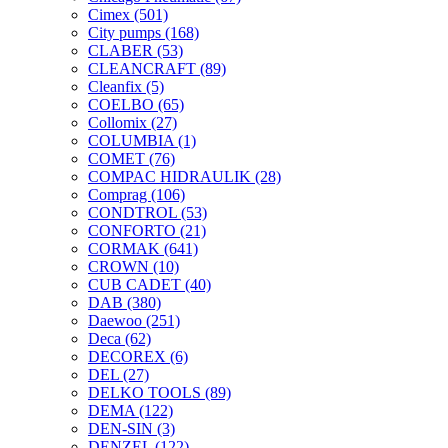
Cimex
(501)
City pumps
(168)
CLABER
(53)
CLEANCRAFT
(89)
Cleanfix
(5)
COELBO
(65)
Collomix
(27)
COLUMBIA
(1)
COMET
(76)
COMPAC HIDRAULIK
(28)
Comprag
(106)
CONDTROL
(53)
CONFORTO
(21)
CORMAK
(641)
CROWN
(10)
CUB CADET
(40)
DAB
(380)
Daewoo
(251)
Deca
(62)
DECOREX
(6)
DEL
(27)
DELKO TOOLS
(89)
DEMA
(122)
DEN-SIN
(3)
DENZEL
(122)