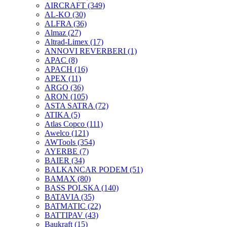
AIRCRAFT
(349)
AL-KO
(30)
ALFRA
(36)
Almaz
(27)
Altrad-Limex
(17)
ANNOVI REVERBERI
(1)
APAC
(8)
APACH
(16)
APEX
(11)
ARGO
(36)
ARON
(105)
ASTA SATRA
(72)
ATIKA
(5)
Atlas Copco
(111)
Awelco
(121)
AWTools
(354)
AYERBE
(7)
BAIER
(34)
BALKANCAR PODEM
(51)
BAMAX
(80)
BASS POLSKA
(140)
BATAVIA
(35)
BATMATIC
(22)
BATTIPAV
(43)
Baukraft
(15)