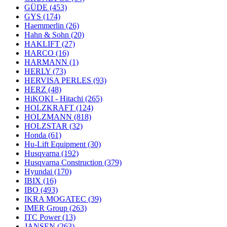
GÜDE
(453)
GYS
(174)
Haemmerlin
(26)
Hahn & Sohn
(20)
HAKLIFT
(27)
HARCO
(16)
HARMANN
(1)
HERLY
(73)
HERVISA PERLES
(93)
HERZ
(48)
HiKOKI - Hitachi
(265)
HOLZKRAFT
(124)
HOLZMANN
(818)
HOLZSTAR
(32)
Honda
(61)
Hu-Lift Equipment
(30)
Husqvarna
(192)
Husqvarna Construction
(379)
Hyundai
(170)
IBIX
(16)
IBO
(493)
IKRA MOGATEC
(39)
IMER Group
(263)
ITC Power
(13)
JANSEN
(263)