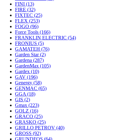
FINI
(13)
FIRE
(32)
FIXTEC
(25)
FLEX
(253)
FOGO
(96)
Force Tools
(166)
FRANKLIN ELECTRIC
(54)
FRONIUS
(5)
GAMATEH
(76)
Garden Star
(2)
Gardena
(287)
GardenMax
(105)
Gardex
(10)
GAV
(196)
Genergy
(58)
GENMAC
(65)
GGA
(18)
GIS
(2)
Gmax
(223)
GOLZ
(16)
GRACO
(25)
GRASKO
(25)
GRILLO PETROV
(40)
GROSS
(92)
GRUNDFOS
(64)