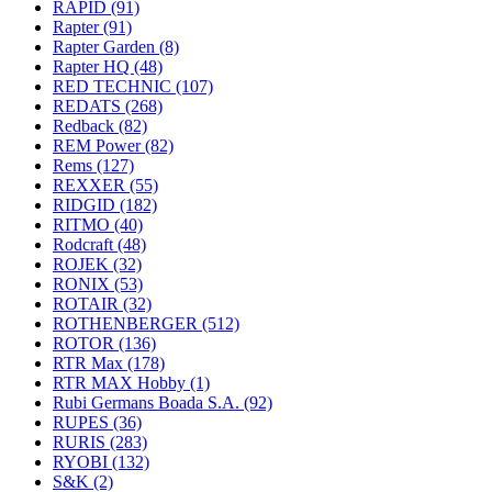
RAPID
(91)
Rapter
(91)
Rapter Garden
(8)
Rapter HQ
(48)
RED TECHNIC
(107)
REDATS
(268)
Redback
(82)
REM Power
(82)
Rems
(127)
REXXER
(55)
RIDGID
(182)
RITMO
(40)
Rodcraft
(48)
ROJEK
(32)
RONIX
(53)
ROTAIR
(32)
ROTHENBERGER
(512)
ROTOR
(136)
RTR Max
(178)
RTR MAX Hobby
(1)
Rubi Germans Boada S.A.
(92)
RUPES
(36)
RURIS
(283)
RYOBI
(132)
S&K
(2)