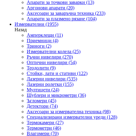
Апарати за точкови заварки
(13)
Аргонови апарати
(20)
Аксесоари за заваръчна техника
(233)
Апарати за плазмено рязане
(104)
Измервателни
(1955)
Назад
Амперклещи
(11)
Приемници
(4)
Триноги
(2)
Измервателни колела
(25)
Ръчни нивелири
(270)
Оптични нивелири
(54)
Теодолити
(9)
Стойки, лати и стативи
(122)
Лазерни нивелири
(535)
Лазерни ролетки
(155)
Мултицети
(24)
Шублери и микрометри
(36)
Ъгломери
(45)
Детектори
(74)
Аксесоари за измервателна техника
(98)
Специализирани измервателни уреди
(128)
Термокамери
(27)
Термометри
(46)
Влагомери
(70)