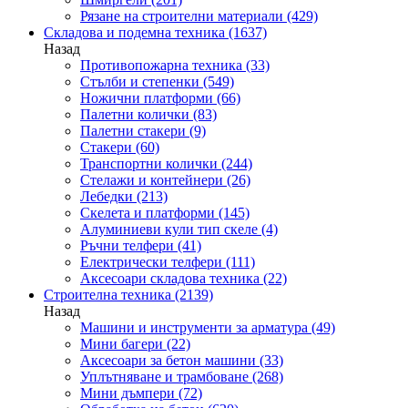
Рязане на строителни материали
(429)
Складова и подемна техника
(1637)
Назад
Противопожарна техника
(33)
Стълби и степенки
(549)
Ножични платформи
(66)
Палетни колички
(83)
Палетни стакери
(9)
Стакери
(60)
Транспортни колички
(244)
Стелажи и контейнери
(26)
Лебедки
(213)
Скелета и платформи
(145)
Алуминиеви кули тип скеле
(4)
Ръчни телфери
(41)
Електрически телфери
(111)
Аксесоари складова техника
(22)
Строителна техника
(2139)
Назад
Машини и инструменти за арматура
(49)
Мини багери
(22)
Аксесоари за бетон машини
(33)
Уплътняване и трамбоване
(268)
Мини дъмпери
(72)