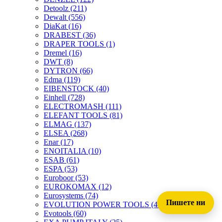
Detoolz
(211)
Dewalt
(556)
DiaKat
(16)
DRABEST
(36)
DRAPER TOOLS
(1)
Dremel
(16)
DWT
(8)
DYTRON
(66)
Edma
(119)
EIBENSTOCK
(40)
Einhell
(728)
ELECTROMASH
(111)
ELEFANT TOOLS
(81)
ELMAG
(137)
ELSEA
(268)
Enar
(17)
ENOITALIA
(10)
ESAB
(61)
ESPA
(53)
Euroboor
(53)
EUROKOMAX
(12)
Eurosystems
(74)
Пишете ни
EVOLUTION POWER TOOLS
(45)
Evotools
(60)