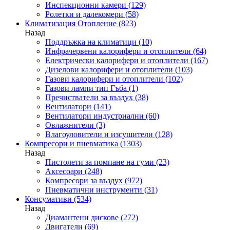
Инспекционни камери
(129)
Ролетки и далекомери
(58)
Климатизация Отопление
(823)
Назад
Поддръжка на климатици
(10)
Инфрачервени калорифери и отоплители
(64)
Електрически калорифери и отоплители
(167)
Дизелови калорифери и отоплители
(103)
Газови калорифери и отоплители
(102)
Газови лампи тип Гъба
(1)
Пречистватели за въздух
(38)
Вентилатори
(141)
Вентилатори индустриални
(60)
Овлажнители
(3)
Влагоуловители и изсушители
(128)
Компресори и пневматика
(1303)
Назад
Пистолети за помпане на гуми
(23)
Аксесоари
(248)
Компресори за въздух
(972)
Пневматични инструменти
(31)
Консумативи
(534)
Назад
Диамантени дискове
(272)
Двигатели
(69)