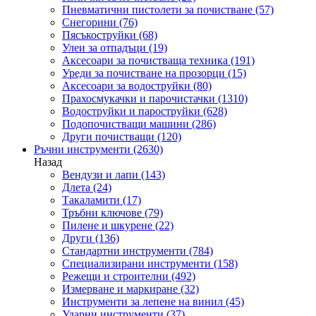
Пневматични пистолети за почистване
(57)
Снегорини
(76)
Пясъкоструйки
(68)
Улеи за отпадъци
(19)
Аксесоари за почистваща техника
(191)
Уреди за почистване на прозорци
(15)
Аксесоари за водоструйки
(80)
Прахосмукачки и парочистачки
(1310)
Водоструйки и пароструйки
(628)
Подопочистващи машини
(286)
Други почистващи
(120)
Ръчни инструменти
(2630)
Назад
Вендузи и лапи
(143)
Длета
(24)
Такаламити
(17)
Тръбни ключове
(79)
Пилене и шкурене
(22)
Други
(136)
Стандартни инструменти
(784)
Специализирани инструменти
(158)
Режещи и строителни
(492)
Измерване и маркиране
(32)
Инструменти за лепене на винил
(45)
Ударни инструменти
(37)