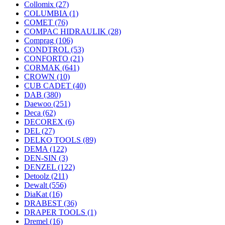
Collomix
(27)
COLUMBIA
(1)
COMET
(76)
COMPAC HIDRAULIK
(28)
Comprag
(106)
CONDTROL
(53)
CONFORTO
(21)
CORMAK
(641)
CROWN
(10)
CUB CADET
(40)
DAB
(380)
Daewoo
(251)
Deca
(62)
DECOREX
(6)
DEL
(27)
DELKO TOOLS
(89)
DEMA
(122)
DEN-SIN
(3)
DENZEL
(122)
Detoolz
(211)
Dewalt
(556)
DiaKat
(16)
DRABEST
(36)
DRAPER TOOLS
(1)
Dremel
(16)