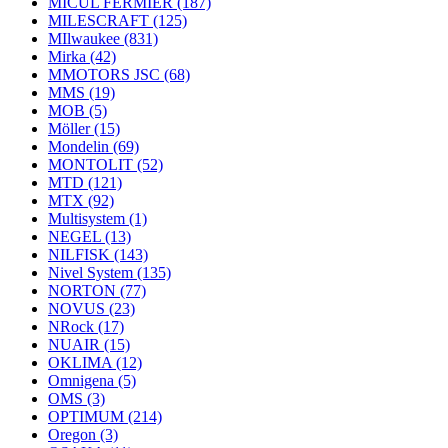
MICUL FERMIER
(187)
MILESCRAFT
(125)
MIlwaukee
(831)
Mirka
(42)
MMOTORS JSC
(68)
MMS
(19)
MOB
(5)
Möller
(15)
Mondelin
(69)
MONTOLIT
(52)
MTD
(121)
MTX
(92)
Multisystem
(1)
NEGEL
(13)
NILFISK
(143)
Nivel System
(135)
NORTON
(77)
NOVUS
(23)
NRock
(17)
NUAIR
(15)
OKLIMA
(12)
Omnigena
(5)
OMS
(3)
OPTIMUM
(214)
Oregon
(3)