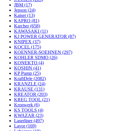
JBM
(17)
Jepson
(24)
Kaiser
(13)
KAPRO
(81)
Karcher
(658)
KAWASAKI
(11)
KJ POWER GENERATOR
(87)
KNIPEX
(37)
KOCEL
(175)
KOENNER-SOEHNEN
(297)
KOHLER SDMO
(26)
KONEKTO
(4)
KOSHIN
(41)
KP Pump
(25)
KraftDele
(2082)
KRANZLE
(24)
KRAUSE
(131)
KREATOR
(203)
KREG TOOL
(21)
Kronwerk
(6)
KS TOOLS
(4)
KWAZAR
(23)
Laserliner
(497)
Lavor
(169)