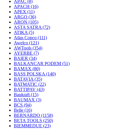
APAC
(8)
APACH
(16)
APEX
(11)
ARGO
(36)
ARON
(105)
ASTA SATRA
(72)
ATIKA
(5)
Atlas Copco
(111)
Awelco
(121)
AWTools
(354)
AYERBE
(7)
BAIER
(34)
BALKANCAR PODEM
(51)
BAMAX
(80)
BASS POLSKA
(140)
BATAVIA
(35)
BATMATIC
(22)
BATTIPAV
(43)
Baukraft
(15)
BAUMAX
(3)
BCS
(94)
Belle
(16)
BERNARDO
(1158)
BETA TOOLS
(250)
BIEMMEDUE
(23)