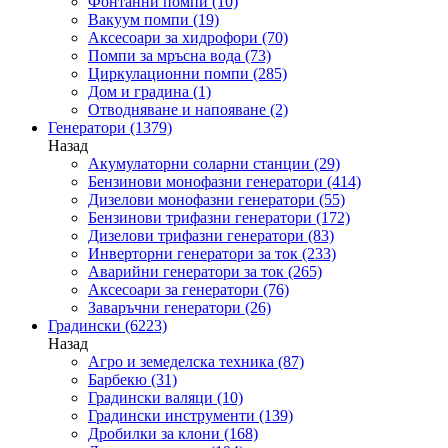
Фонтанни помпи
(10)
Вакуум помпи
(19)
Аксесоари за хидрофори
(70)
Помпи за мръсна вода
(73)
Циркулационни помпи
(285)
Дом и градина
(1)
Отводняване и напояване
(2)
Генератори
(1379)
Назад
Акумулаторни соларни станции
(29)
Бензинови монофазни генератори
(414)
Дизелови монофазни генератори
(55)
Бензинови трифазни генератори
(172)
Дизелови трифазни генератори
(83)
Инверторни генератори за ток
(233)
Аварийни генератори за ток
(265)
Аксесоари за генератори
(76)
Заваръчни генератори
(26)
Градински
(6223)
Назад
Агро и земеделска техника
(87)
Барбекю
(31)
Градински валяци
(10)
Градински инструменти
(139)
Дробилки за клони
(168)