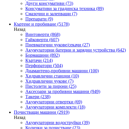
Други консумативи
(73)
Консумативи за градинска техника
(89)
Смазочни и залепващи
(7)
Препарати
(9)
Къртене и пробиване
(5178)
Назад
Винтоверти
(868)
Гайковерти
(607)
Пневматични чукове/секачи
(27)
Акумулаторни батерии и зарядни устройства
(642)
Бормашини
(892)
Къртачи
(214)
Перфоратори
(504)
Диамантено-пробивни машини
(100)
Хидравлични станции
(10)
Хидравлични чукове
(7)
Пистолети за пирони
(25)
Аксесоари за пробивни машини
(949)
Такери
(238)
Акумулаторни отвертки
(69)
Акумулаторни комплекти
(18)
Почистващи машини
(2919)
Назад
Акумулаторни водоструйки
(39)
Колички за почистване
(23)