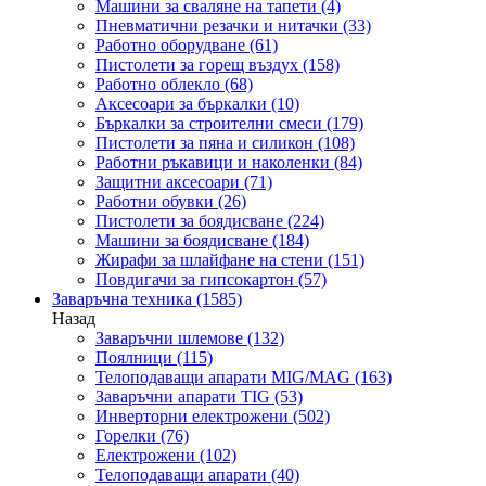
Машини за сваляне на тапети
(4)
Пневматични резачки и нитачки
(33)
Работно оборудване
(61)
Пистолети за горещ въздух
(158)
Работно облекло
(68)
Аксесоари за бъркалки
(10)
Бъркалки за строителни смеси
(179)
Пистолети за пяна и силикон
(108)
Работни ръкавици и наколенки
(84)
Защитни аксесоари
(71)
Работни обувки
(26)
Пистолети за боядисване
(224)
Машини за боядисване
(184)
Жирафи за шлайфане на стени
(151)
Повдигачи за гипсокартон
(57)
Заваръчна техника
(1585)
Назад
Заваръчни шлемове
(132)
Поялници
(115)
Телоподаващи апарати MIG/MAG
(163)
Заваръчни апарати TIG
(53)
Инверторни електрожени
(502)
Горелки
(76)
Електрожени
(102)
Телоподаващи апарати
(40)