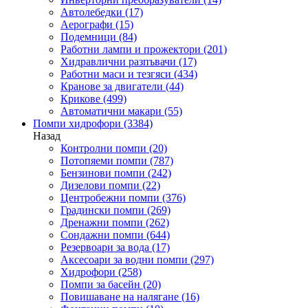
Автолебедки
(17)
Аерографи
(15)
Подемници
(84)
Работни лампи и прожектори
(201)
Хидравлични разпъвачи
(17)
Работни маси и тезгяси
(434)
Кранове за двигатели
(44)
Крикове
(499)
Автоматични макари
(55)
Помпи хидрофори
(3384)
Назад
Контролни помпи
(20)
Потопяеми помпи
(787)
Бензинови помпи
(242)
Дизелови помпи
(22)
Центробежни помпи
(376)
Градински помпи
(269)
Дренажни помпи
(262)
Сондажни помпи
(644)
Резервоари за вода
(17)
Аксесоари за водни помпи
(297)
Хидрофори
(258)
Помпи за басейн
(20)
Повишаване на налягане
(16)