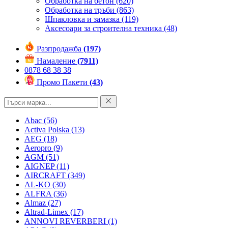
Обработка на бетон
(620)
Обработка на тръби
(863)
Шпакловка и замазка
(119)
Аксесоари за строителна техника
(48)
Разпродажба
(197)
Намаление
(7911)
0878 68 38 38
Промо Пакети
(43)
Abac
(56)
Activa Polska
(13)
AEG
(18)
Aeropro
(9)
AGM
(51)
AIGNEP
(11)
AIRCRAFT
(349)
AL-KO
(30)
ALFRA
(36)
Almaz
(27)
Altrad-Limex
(17)
ANNOVI REVERBERI
(1)