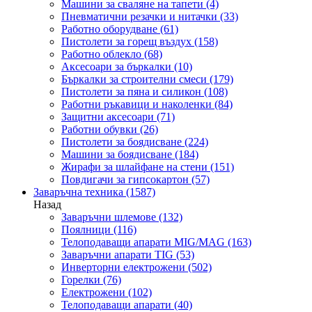
Машини за сваляне на тапети
(4)
Пневматични резачки и нитачки
(33)
Работно оборудване
(61)
Пистолети за горещ въздух
(158)
Работно облекло
(68)
Аксесоари за бъркалки
(10)
Бъркалки за строителни смеси
(179)
Пистолети за пяна и силикон
(108)
Работни ръкавици и наколенки
(84)
Защитни аксесоари
(71)
Работни обувки
(26)
Пистолети за боядисване
(224)
Машини за боядисване
(184)
Жирафи за шлайфане на стени
(151)
Повдигачи за гипсокартон
(57)
Заваръчна техника
(1587)
Назад
Заваръчни шлемове
(132)
Поялници
(116)
Телоподаващи апарати MIG/MAG
(163)
Заваръчни апарати TIG
(53)
Инверторни електрожени
(502)
Горелки
(76)
Електрожени
(102)
Телоподаващи апарати
(40)