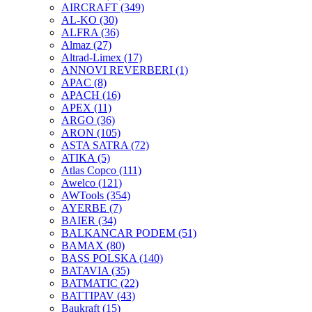
AIRCRAFT
(349)
AL-KO
(30)
ALFRA
(36)
Almaz
(27)
Altrad-Limex
(17)
ANNOVI REVERBERI
(1)
APAC
(8)
APACH
(16)
APEX
(11)
ARGO
(36)
ARON
(105)
ASTA SATRA
(72)
ATIKA
(5)
Atlas Copco
(111)
Awelco
(121)
AWTools
(354)
AYERBE
(7)
BAIER
(34)
BALKANCAR PODEM
(51)
BAMAX
(80)
BASS POLSKA
(140)
BATAVIA
(35)
BATMATIC
(22)
BATTIPAV
(43)
Baukraft
(15)