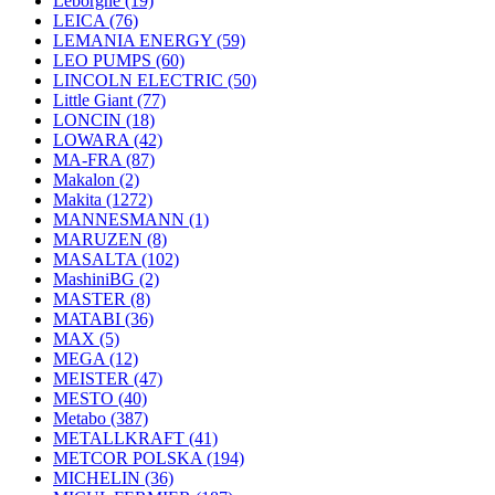
Leborgne
(19)
LEICA
(76)
LEMANIA ENERGY
(59)
LEO PUMPS
(60)
LINCOLN ELECTRIC
(50)
Little Giant
(77)
LONCIN
(18)
LOWARA
(42)
MA-FRA
(87)
Makalon
(2)
Makita
(1272)
MANNESMANN
(1)
MARUZEN
(8)
MASALTA
(102)
MashiniBG
(2)
MASTER
(8)
MATABI
(36)
MAX
(5)
MEGA
(12)
MEISTER
(47)
MESTO
(40)
Metabo
(387)
METALLKRAFT
(41)
METCOR POLSKA
(194)
MICHELIN
(36)