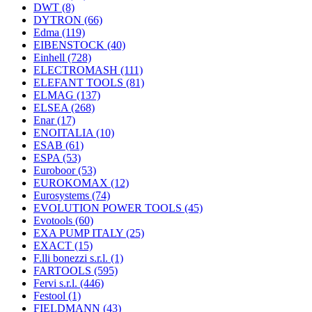
DWT
(8)
DYTRON
(66)
Edma
(119)
EIBENSTOCK
(40)
Einhell
(728)
ELECTROMASH
(111)
ELEFANT TOOLS
(81)
ELMAG
(137)
ELSEA
(268)
Enar
(17)
ENOITALIA
(10)
ESAB
(61)
ESPA
(53)
Euroboor
(53)
EUROKOMAX
(12)
Eurosystems
(74)
EVOLUTION POWER TOOLS
(45)
Evotools
(60)
EXA PUMP ITALY
(25)
EXACT
(15)
F.lli bonezzi s.r.l.
(1)
FARTOOLS
(595)
Fervi s.r.l.
(446)
Festool
(1)
FIELDMANN
(43)