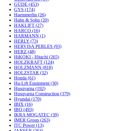
GÜDE
(453)
GYS
(174)
Haemmerlin
(26)
Hahn & Sohn
(20)
HAKLIFT
(27)
HARCO
(16)
HARMANN
(1)
HERLY
(73)
HERVISA PERLES
(93)
HERZ
(48)
HiKOKI - Hitachi
(265)
HOLZKRAFT
(124)
HOLZMANN
(818)
HOLZSTAR
(32)
Honda
(61)
Hu-Lift Equipment
(30)
Husqvarna
(192)
Husqvarna Construction
(379)
Hyundai
(170)
IBIX
(16)
IBO
(493)
IKRA MOGATEC
(39)
IMER Group
(263)
ITC Power
(13)
JANSEN
(263)