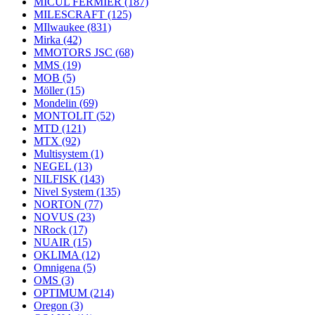
MICUL FERMIER
(187)
MILESCRAFT
(125)
MIlwaukee
(831)
Mirka
(42)
MMOTORS JSC
(68)
MMS
(19)
MOB
(5)
Möller
(15)
Mondelin
(69)
MONTOLIT
(52)
MTD
(121)
MTX
(92)
Multisystem
(1)
NEGEL
(13)
NILFISK
(143)
Nivel System
(135)
NORTON
(77)
NOVUS
(23)
NRock
(17)
NUAIR
(15)
OKLIMA
(12)
Omnigena
(5)
OMS
(3)
OPTIMUM
(214)
Oregon
(3)