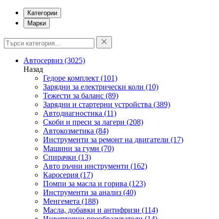
Категории
Марки
Автосервиз
(3025)
Назад
Гедоре комплект
(101)
Зарядни за електрически коли
(10)
Тежести за баланс
(89)
Зарядни и стартерни устройства
(389)
Автодиагностика
(11)
Скоби и преси за лагери
(208)
Автокозметика
(84)
Инструменти за ремонт на двигатели
(17)
Машини за гуми
(70)
Спирачки
(13)
Авто ръчни инструменти
(162)
Каросерия
(17)
Помпи за масла и горива
(123)
Инструменти за анализ
(40)
Менгемета
(188)
Масла, добавки и антифризи
(114)
Инверторни преобразуватели
(14)