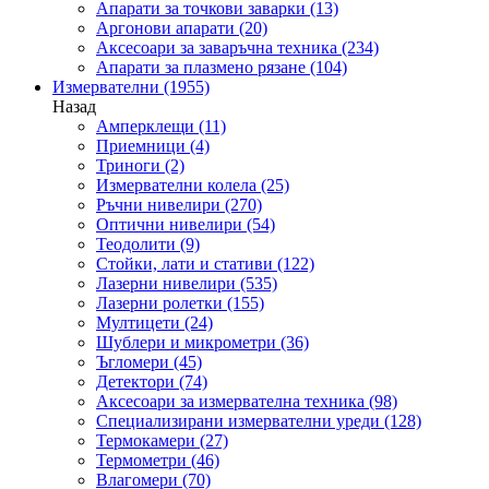
Апарати за точкови заварки
(13)
Аргонови апарати
(20)
Аксесоари за заваръчна техника
(234)
Апарати за плазмено рязане
(104)
Измервателни
(1955)
Назад
Амперклещи
(11)
Приемници
(4)
Триноги
(2)
Измервателни колела
(25)
Ръчни нивелири
(270)
Оптични нивелири
(54)
Теодолити
(9)
Стойки, лати и стативи
(122)
Лазерни нивелири
(535)
Лазерни ролетки
(155)
Мултицети
(24)
Шублери и микрометри
(36)
Ъгломери
(45)
Детектори
(74)
Аксесоари за измервателна техника
(98)
Специализирани измервателни уреди
(128)
Термокамери
(27)
Термометри
(46)
Влагомери
(70)