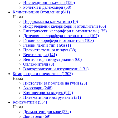
Инспекционни камери
(129)
Ролетки и далекомери
(58)
Климатизация Отопление
(841)
Назад
Поддръжка на климатици
(10)
Инфрачервени калорифери и отоплители
(66)
Електрически калорифери и отоплители
(175)
Дизелови калорифери и отоплители
(107)
Газови калорифери и отоплители
(103)
Газови лампи тип Гъба
(1)
Пречистватели за въздух
(38)
Вентилатори
(141)
Вентилатори индустриални
(60)
Овлажнители
(3)
Влагоуловители и изсушители
(131)
Компресори и пневматика
(1303)
Назад
Пистолети за помпане на гуми
(23)
Аксесоари
(248)
Компресори за въздух
(972)
Пневматични инструменти
(31)
Консумативи
(534)
Назад
Диамантени дискове
(272)
Двигатели
(69)