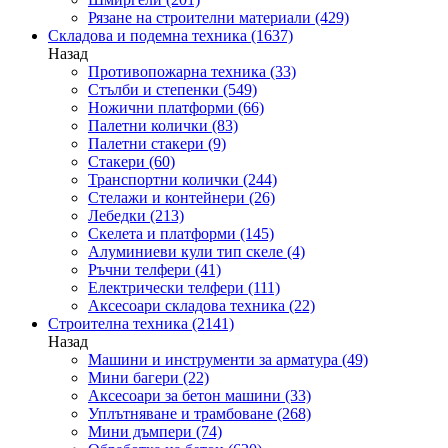
Рязане на строителни материали
(429)
Складова и подемна техника
(1637)
Назад
Противопожарна техника
(33)
Стълби и степенки
(549)
Ножични платформи
(66)
Палетни колички
(83)
Палетни стакери
(9)
Стакери
(60)
Транспортни колички
(244)
Стелажи и контейнери
(26)
Лебедки
(213)
Скелета и платформи
(145)
Алуминиеви кули тип скеле
(4)
Ръчни телфери
(41)
Електрически телфери
(111)
Аксесоари складова техника
(22)
Строителна техника
(2141)
Назад
Машини и инструменти за арматура
(49)
Мини багери
(22)
Аксесоари за бетон машини
(33)
Уплътняване и трамбоване
(268)
Мини дъмпери
(74)