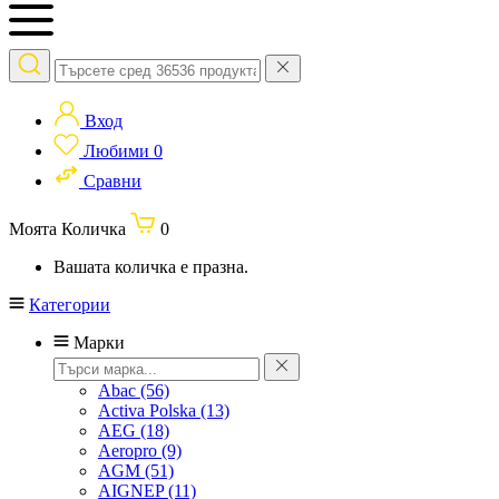
Вход
Любими
0
Сравни
Моята Количка
0
Вашата количка е празна.
Категории
Марки
Abac
(56)
Activa Polska
(13)
AEG
(18)
Aeropro
(9)
AGM
(51)
AIGNEP
(11)