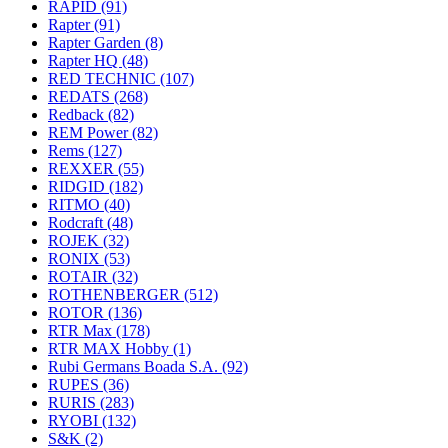
RAPID
(91)
Rapter
(91)
Rapter Garden
(8)
Rapter HQ
(48)
RED TECHNIC
(107)
REDATS
(268)
Redback
(82)
REM Power
(82)
Rems
(127)
REXXER
(55)
RIDGID
(182)
RITMO
(40)
Rodcraft
(48)
ROJEK
(32)
RONIX
(53)
ROTAIR
(32)
ROTHENBERGER
(512)
ROTOR
(136)
RTR Max
(178)
RTR MAX Hobby
(1)
Rubi Germans Boada S.A.
(92)
RUPES
(36)
RURIS
(283)
RYOBI
(132)
S&K
(2)