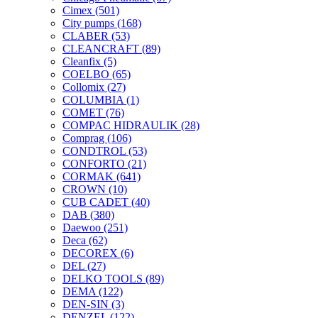
Cimex
(501)
City pumps
(168)
CLABER
(53)
CLEANCRAFT
(89)
Cleanfix
(5)
COELBO
(65)
Collomix
(27)
COLUMBIA
(1)
COMET
(76)
COMPAC HIDRAULIK
(28)
Comprag
(106)
CONDTROL
(53)
CONFORTO
(21)
CORMAK
(641)
CROWN
(10)
CUB CADET
(40)
DAB
(380)
Daewoo
(251)
Deca
(62)
DECOREX
(6)
DEL
(27)
DELKO TOOLS
(89)
DEMA
(122)
DEN-SIN
(3)
DENZEL
(122)