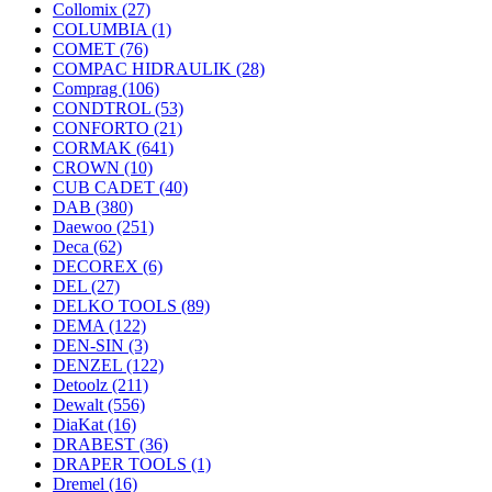
Collomix
(27)
COLUMBIA
(1)
COMET
(76)
COMPAC HIDRAULIK
(28)
Comprag
(106)
CONDTROL
(53)
CONFORTO
(21)
CORMAK
(641)
CROWN
(10)
CUB CADET
(40)
DAB
(380)
Daewoo
(251)
Deca
(62)
DECOREX
(6)
DEL
(27)
DELKO TOOLS
(89)
DEMA
(122)
DEN-SIN
(3)
DENZEL
(122)
Detoolz
(211)
Dewalt
(556)
DiaKat
(16)
DRABEST
(36)
DRAPER TOOLS
(1)
Dremel
(16)