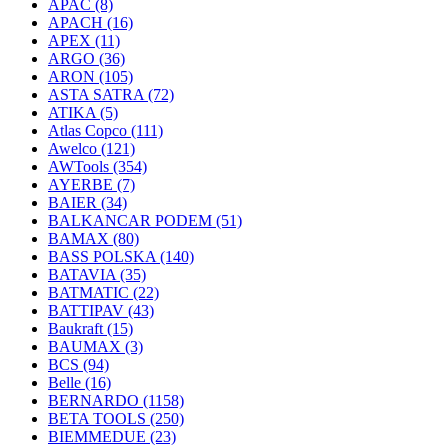
APAC
(8)
APACH
(16)
APEX
(11)
ARGO
(36)
ARON
(105)
ASTA SATRA
(72)
ATIKA
(5)
Atlas Copco
(111)
Awelco
(121)
AWTools
(354)
AYERBE
(7)
BAIER
(34)
BALKANCAR PODEM
(51)
BAMAX
(80)
BASS POLSKA
(140)
BATAVIA
(35)
BATMATIC
(22)
BATTIPAV
(43)
Baukraft
(15)
BAUMAX
(3)
BCS
(94)
Belle
(16)
BERNARDO
(1158)
BETA TOOLS
(250)
BIEMMEDUE
(23)