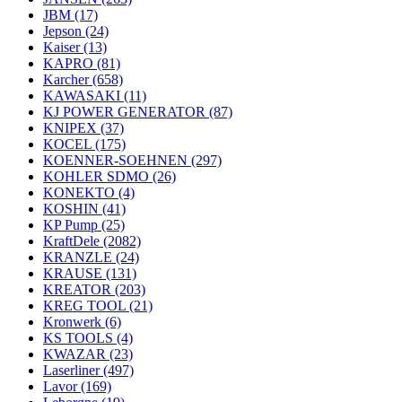
JBM
(17)
Jepson
(24)
Kaiser
(13)
KAPRO
(81)
Karcher
(658)
KAWASAKI
(11)
KJ POWER GENERATOR
(87)
KNIPEX
(37)
KOCEL
(175)
KOENNER-SOEHNEN
(297)
KOHLER SDMO
(26)
KONEKTO
(4)
KOSHIN
(41)
KP Pump
(25)
KraftDele
(2082)
KRANZLE
(24)
KRAUSE
(131)
KREATOR
(203)
KREG TOOL
(21)
Kronwerk
(6)
KS TOOLS
(4)
KWAZAR
(23)
Laserliner
(497)
Lavor
(169)