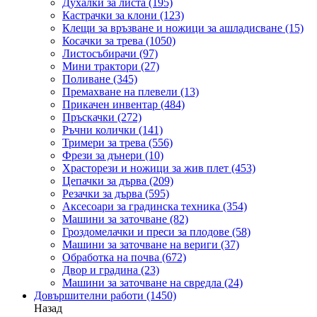
Духалки за листа
(195)
Кастрачки за клони
(123)
Клещи за връзване и ножици за ашладисване
(15)
Косачки за трева
(1050)
Листосъбирачи
(97)
Мини трактори
(27)
Поливане
(345)
Премахване на плевели
(13)
Прикачен инвентар
(484)
Пръскачки
(272)
Ръчни колички
(141)
Тримери за трева
(556)
Фрези за дънери
(10)
Храсторези и ножици за жив плет
(453)
Цепачки за дърва
(209)
Резачки за дърва
(595)
Аксесоари за градинска техника
(354)
Машини за заточване
(82)
Гроздомелачки и преси за плодове
(58)
Машини за заточване на вериги
(37)
Обработка на почва
(672)
Двор и градина
(23)
Машини за заточване на свредла
(24)
Довършителни работи
(1450)
Назад