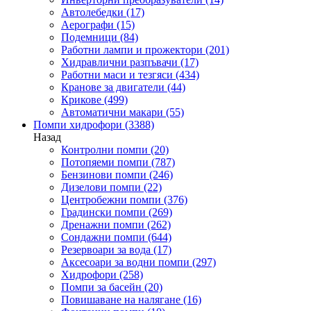
Автолебедки
(17)
Аерографи
(15)
Подемници
(84)
Работни лампи и прожектори
(201)
Хидравлични разпъвачи
(17)
Работни маси и тезгяси
(434)
Кранове за двигатели
(44)
Крикове
(499)
Автоматични макари
(55)
Помпи хидрофори
(3388)
Назад
Контролни помпи
(20)
Потопяеми помпи
(787)
Бензинови помпи
(246)
Дизелови помпи
(22)
Центробежни помпи
(376)
Градински помпи
(269)
Дренажни помпи
(262)
Сондажни помпи
(644)
Резервоари за вода
(17)
Аксесоари за водни помпи
(297)
Хидрофори
(258)
Помпи за басейн
(20)
Повишаване на налягане
(16)