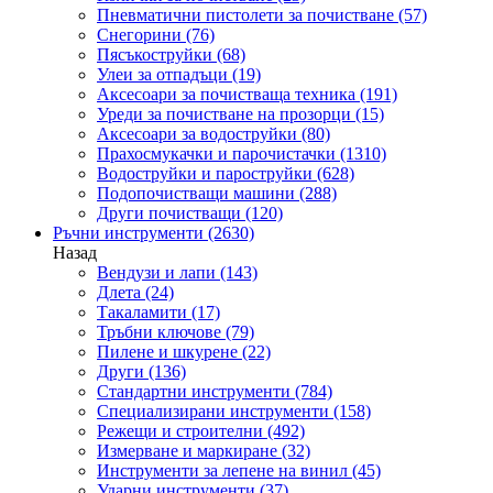
Пневматични пистолети за почистване
(57)
Снегорини
(76)
Пясъкоструйки
(68)
Улеи за отпадъци
(19)
Аксесоари за почистваща техника
(191)
Уреди за почистване на прозорци
(15)
Аксесоари за водоструйки
(80)
Прахосмукачки и парочистачки
(1310)
Водоструйки и пароструйки
(628)
Подопочистващи машини
(288)
Други почистващи
(120)
Ръчни инструменти
(2630)
Назад
Вендузи и лапи
(143)
Длета
(24)
Такаламити
(17)
Тръбни ключове
(79)
Пилене и шкурене
(22)
Други
(136)
Стандартни инструменти
(784)
Специализирани инструменти
(158)
Режещи и строителни
(492)
Измерване и маркиране
(32)
Инструменти за лепене на винил
(45)
Ударни инструменти
(37)