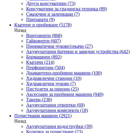
Други консумативи
(73)
Консумативи за градинска техника
(89)
Смазочни и залепващи
(7)
Препарати
(9)
Къртене и пробиване
(5178)
Назад
Винтоверти
(868)
Гайковерти
(607)
Пневматични чукове/секачи
(27)
Акумулаторни батерии и зарядни устройства
(642)
Бормашини
(892)
Къртачи
(214)
Перфоратори
(504)
Диамантено-пробивни машини
(100)
Хидравлични станции
(10)
Хидравлични чукове
(7)
Пистолети за пирони
(25)
Аксесоари за пробивни машини
(949)
Такери
(238)
Акумулаторни отвертки
(69)
Акумулаторни комплекти
(18)
Почистващи машини
(2921)
Назад
Акумулаторни водоструйки
(39)
Колички за почистване
(23)