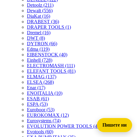
Detoolz
(211)
Dewalt
(556)
DiaKat
(16)
DRABEST
(36)
DRAPER TOOLS
(1)
Dremel
(16)
DWT
(8)
DYTRON
(66)
Edma
(119)
EIBENSTOCK
(40)
Einhell
(728)
ELECTROMASH
(111)
ELEFANT TOOLS
(81)
ELMAG
(137)
ELSEA
(268)
Enar
(17)
ENOITALIA
(10)
ESAB
(61)
ESPA
(53)
Euroboor
(53)
EUROKOMAX
(12)
Eurosystems
(74)
Пишете ни
EVOLUTION POWER TOOLS
(45)
Evotools
(60)