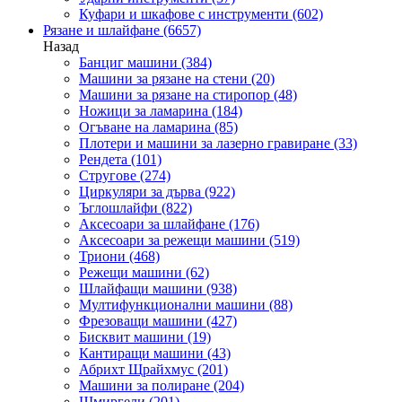
Куфари и шкафове с инструменти
(602)
Рязане и шлайфане
(6657)
Назад
Банциг машини
(384)
Машини за рязане на стени
(20)
Машини за рязане на стиропор
(48)
Ножици за ламарина
(184)
Огъване на ламарина
(85)
Плотери и машини за лазерно гравиране
(33)
Рендета
(101)
Стругове
(274)
Циркуляри за дърва
(922)
Ъглошлайфи
(822)
Аксесоари за шлайфане
(176)
Аксесоари за режещи машини
(519)
Триони
(468)
Режещи машини
(62)
Шлайфащи машини
(938)
Мултифункционални машини
(88)
Фрезоващи машини
(427)
Бисквит машини
(19)
Кантиращи машини
(43)
Абрихт Щрайхмус
(201)
Машини за полиране
(204)
Шмиргели
(201)