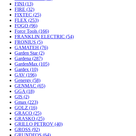
FINI
(13)
FIRE
(32)
FIXTEC
(25)
FLEX
(253)
FOGO
(96)
Force Tools
(166)
FRANKLIN ELECTRIC
(54)
FRONIUS
(5)
GAMATEH
(76)
Garden Star
(2)
Gardena
(287)
GardenMax
(105)
Gardex
(10)
GAV
(196)
Genergy
(58)
GENMAC
(65)
GGA
(18)
GIS
(2)
Gmax
(223)
GOLZ
(16)
GRACO
(25)
GRASKO
(25)
GRILLO PETROV
(40)
GROSS
(92)
GRUNDFOS
(64)