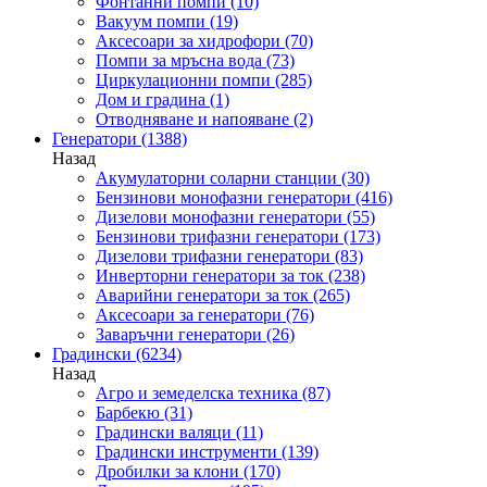
Фонтанни помпи
(10)
Вакуум помпи
(19)
Аксесоари за хидрофори
(70)
Помпи за мръсна вода
(73)
Циркулационни помпи
(285)
Дом и градина
(1)
Отводняване и напояване
(2)
Генератори
(1388)
Назад
Акумулаторни соларни станции
(30)
Бензинови монофазни генератори
(416)
Дизелови монофазни генератори
(55)
Бензинови трифазни генератори
(173)
Дизелови трифазни генератори
(83)
Инверторни генератори за ток
(238)
Аварийни генератори за ток
(265)
Аксесоари за генератори
(76)
Заваръчни генератори
(26)
Градински
(6234)
Назад
Агро и земеделска техника
(87)
Барбекю
(31)
Градински валяци
(11)
Градински инструменти
(139)
Дробилки за клони
(170)