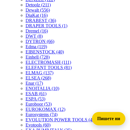
Detoolz
(211)
Dewalt
(556)
DiaKat
(16)
DRABEST
(36)
DRAPER TOOLS
(1)
Dremel
(16)
DWT
(8)
DYTRON
(66)
Edma
(119)
EIBENSTOCK
(40)
Einhell
(728)
ELECTROMASH
(111)
ELEFANT TOOLS
(81)
ELMAG
(137)
ELSEA
(268)
Enar
(17)
ENOITALIA
(10)
ESAB
(61)
ESPA
(53)
Euroboor
(53)
EUROKOMAX
(12)
Eurosystems
(74)
Пишете ни
EVOLUTION POWER TOOLS
(45)
Evotools
(60)