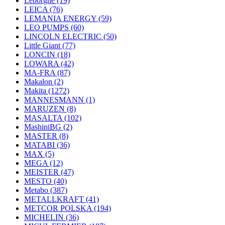
Leborgne
(19)
LEICA
(76)
LEMANIA ENERGY
(59)
LEO PUMPS
(60)
LINCOLN ELECTRIC
(50)
Little Giant
(77)
LONCIN
(18)
LOWARA
(42)
MA-FRA
(87)
Makalon
(2)
Makita
(1272)
MANNESMANN
(1)
MARUZEN
(8)
MASALTA
(102)
MashiniBG
(2)
MASTER
(8)
MATABI
(36)
MAX
(5)
MEGA
(12)
MEISTER
(47)
MESTO
(40)
Metabo
(387)
METALLKRAFT
(41)
METCOR POLSKA
(194)
MICHELIN
(36)