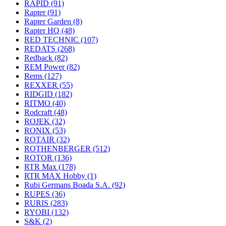
RAPID
(91)
Rapter
(91)
Rapter Garden
(8)
Rapter HQ
(48)
RED TECHNIC
(107)
REDATS
(268)
Redback
(82)
REM Power
(82)
Rems
(127)
REXXER
(55)
RIDGID
(182)
RITMO
(40)
Rodcraft
(48)
ROJEK
(32)
RONIX
(53)
ROTAIR
(32)
ROTHENBERGER
(512)
ROTOR
(136)
RTR Max
(178)
RTR MAX Hobby
(1)
Rubi Germans Boada S.A.
(92)
RUPES
(36)
RURIS
(283)
RYOBI
(132)
S&K
(2)