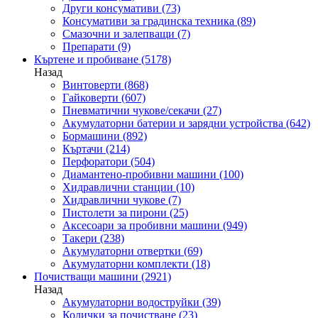
Други консумативи
(73)
Консумативи за градинска техника
(89)
Смазочни и залепващи
(7)
Препарати
(9)
Къртене и пробиване
(5178)
Назад
Винтоверти
(868)
Гайковерти
(607)
Пневматични чукове/секачи
(27)
Акумулаторни батерии и зарядни устройства
(642)
Бормашини
(892)
Къртачи
(214)
Перфоратори
(504)
Диамантено-пробивни машини
(100)
Хидравлични станции
(10)
Хидравлични чукове
(7)
Пистолети за пирони
(25)
Аксесоари за пробивни машини
(949)
Такери
(238)
Акумулаторни отвертки
(69)
Акумулаторни комплекти
(18)
Почистващи машини
(2921)
Назад
Акумулаторни водоструйки
(39)
Колички за почистване
(23)