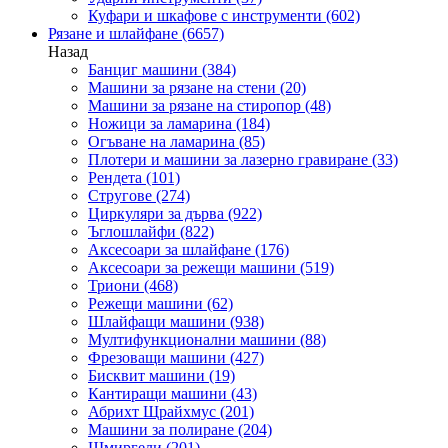
Куфари и шкафове с инструменти
(602)
Рязане и шлайфане
(6657)
Назад
Банциг машини
(384)
Машини за рязане на стени
(20)
Машини за рязане на стиропор
(48)
Ножици за ламарина
(184)
Огъване на ламарина
(85)
Плотери и машини за лазерно гравиране
(33)
Рендета
(101)
Стругове
(274)
Циркуляри за дърва
(922)
Ъглошлайфи
(822)
Аксесоари за шлайфане
(176)
Аксесоари за режещи машини
(519)
Триони
(468)
Режещи машини
(62)
Шлайфащи машини
(938)
Мултифункционални машини
(88)
Фрезоващи машини
(427)
Бисквит машини
(19)
Кантиращи машини
(43)
Абрихт Щрайхмус
(201)
Машини за полиране
(204)
Шмиргели
(201)