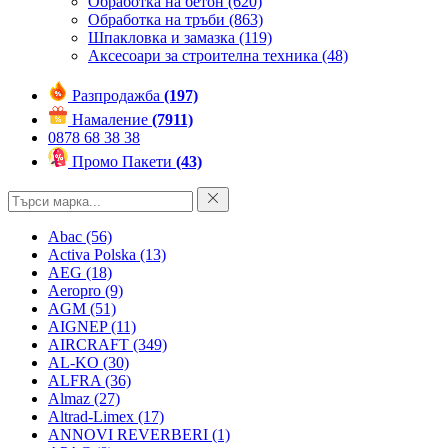
Обработка на бетон
(620)
Обработка на тръби
(863)
Шпакловка и замазка
(119)
Аксесоари за строителна техника
(48)
Разпродажба
(197)
Намаление
(7911)
0878 68 38 38
Промо Пакети
(43)
Abac
(56)
Activa Polska
(13)
AEG
(18)
Aeropro
(9)
AGM
(51)
AIGNEP
(11)
AIRCRAFT
(349)
AL-KO
(30)
ALFRA
(36)
Almaz
(27)
Altrad-Limex
(17)
ANNOVI REVERBERI
(1)