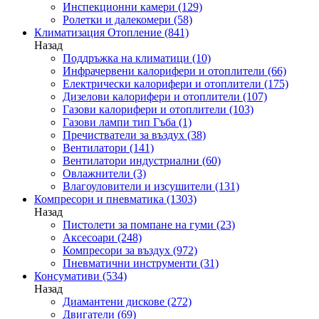
Инспекционни камери
(129)
Ролетки и далекомери
(58)
Климатизация Отопление
(841)
Назад
Поддръжка на климатици
(10)
Инфрачервени калорифери и отоплители
(66)
Електрически калорифери и отоплители
(175)
Дизелови калорифери и отоплители
(107)
Газови калорифери и отоплители
(103)
Газови лампи тип Гъба
(1)
Пречистватели за въздух
(38)
Вентилатори
(141)
Вентилатори индустриални
(60)
Овлажнители
(3)
Влагоуловители и изсушители
(131)
Компресори и пневматика
(1303)
Назад
Пистолети за помпане на гуми
(23)
Аксесоари
(248)
Компресори за въздух
(972)
Пневматични инструменти
(31)
Консумативи
(534)
Назад
Диамантени дискове
(272)
Двигатели
(69)