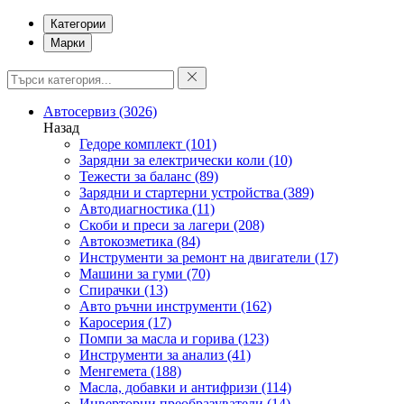
Категории
Марки
Автосервиз
(3026)
Назад
Гедоре комплект
(101)
Зарядни за електрически коли
(10)
Тежести за баланс
(89)
Зарядни и стартерни устройства
(389)
Автодиагностика
(11)
Скоби и преси за лагери
(208)
Автокозметика
(84)
Инструменти за ремонт на двигатели
(17)
Машини за гуми
(70)
Спирачки
(13)
Авто ръчни инструменти
(162)
Каросерия
(17)
Помпи за масла и горива
(123)
Инструменти за анализ
(41)
Менгемета
(188)
Масла, добавки и антифризи
(114)
Инверторни преобразуватели
(14)