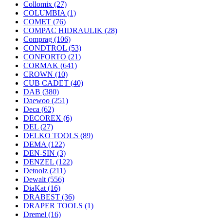
Collomix
(27)
COLUMBIA
(1)
COMET
(76)
COMPAC HIDRAULIK
(28)
Comprag
(106)
CONDTROL
(53)
CONFORTO
(21)
CORMAK
(641)
CROWN
(10)
CUB CADET
(40)
DAB
(380)
Daewoo
(251)
Deca
(62)
DECOREX
(6)
DEL
(27)
DELKO TOOLS
(89)
DEMA
(122)
DEN-SIN
(3)
DENZEL
(122)
Detoolz
(211)
Dewalt
(556)
DiaKat
(16)
DRABEST
(36)
DRAPER TOOLS
(1)
Dremel
(16)