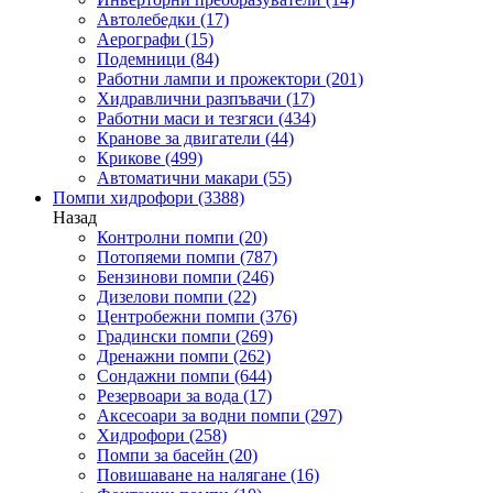
Автолебедки
(17)
Аерографи
(15)
Подемници
(84)
Работни лампи и прожектори
(201)
Хидравлични разпъвачи
(17)
Работни маси и тезгяси
(434)
Кранове за двигатели
(44)
Крикове
(499)
Автоматични макари
(55)
Помпи хидрофори
(3388)
Назад
Контролни помпи
(20)
Потопяеми помпи
(787)
Бензинови помпи
(246)
Дизелови помпи
(22)
Центробежни помпи
(376)
Градински помпи
(269)
Дренажни помпи
(262)
Сондажни помпи
(644)
Резервоари за вода
(17)
Аксесоари за водни помпи
(297)
Хидрофори
(258)
Помпи за басейн
(20)
Повишаване на налягане
(16)