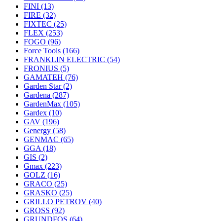
FINI
(13)
FIRE
(32)
FIXTEC
(25)
FLEX
(253)
FOGO
(96)
Force Tools
(166)
FRANKLIN ELECTRIC
(54)
FRONIUS
(5)
GAMATEH
(76)
Garden Star
(2)
Gardena
(287)
GardenMax
(105)
Gardex
(10)
GAV
(196)
Genergy
(58)
GENMAC
(65)
GGA
(18)
GIS
(2)
Gmax
(223)
GOLZ
(16)
GRACO
(25)
GRASKO
(25)
GRILLO PETROV
(40)
GROSS
(92)
GRUNDFOS
(64)