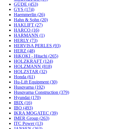
GÜDE
(453)
GYS
(174)
Haemmerlin
(26)
Hahn & Sohn
(20)
HAKLIFT
(27)
HARCO
(16)
HARMANN
(1)
HERLY
(73)
HERVISA PERLES
(93)
HERZ
(48)
HiKOKI - Hitachi
(265)
HOLZKRAFT
(124)
HOLZMANN
(818)
HOLZSTAR
(32)
Honda
(61)
Hu-Lift Equipment
(30)
Husqvarna
(192)
Husqvarna Construction
(379)
Hyundai
(170)
IBIX
(16)
IBO
(493)
IKRA MOGATEC
(39)
IMER Group
(263)
ITC Power
(13)
JANSEN
(263)