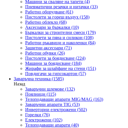
Машини за сваляне на тапети
(4)
Пневматични резачки и нитачки
(33)
Работно оборудване
(61)
Пистолети за горещ въздух
(158)
Работно облекло
(68)
Аксесоари за бъркалки
(10)
Бъркалки за строителни смеси
(179)
Пистолети за пяна и силикон
(108)
Работни ръкавици и наколенки
(84)
Защитни аксесоари
(71)
Работни обувки
(26)
Пистолети за боядисване
(224)
Машини за боядисване
(184)
Жирафи за шлайфане на стени
(151)
Повдигачи за гипсокартон
(57)
Заваръчна техника
(1585)
Назад
Заваръчни шлемове
(132)
Поялници
(115)
Телоподаващи апарати MIG/MAG
(163)
Заваръчни апарати TIG
(53)
Инверторни електрожени
(502)
Горелки
(76)
Електрожени
(102)
Телоподаващи апарати
(40)