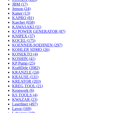
JBM
(17)
Jepson
(24)
Kaiser
(13)
KAPRO
(81)
Karcher
(658)
KAWASAKI
(11)
KJ POWER GENERATOR
(87)
KNIPEX
(37)
KOCEL
(175)
KOENNER-SOEHNEN
(297)
KOHLER SDMO
(26)
KONEKTO
(4)
KOSHIN
(41)
KP Pump
(25)
KraftDele
(2082)
KRANZLE
(24)
KRAUSE
(131)
KREATOR
(203)
KREG TOOL
(21)
Kronwerk
(6)
KS TOOLS
(4)
KWAZAR
(23)
Laserliner
(497)
Lavor
(169)