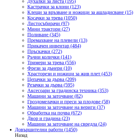
Духалки за листа
(195)
Кастрачки за клони
(123)
Клещи за връзване и ножици за ашладисване
(15)
Косачки за трева
(1050)
Листосъбирачи
(97)
Мини трактори
(27)
Поливане
(345)
Премахване на плевели
(13)
Прикачен инвентар
(484)
Пръскачки
(272)
Ръчни колички
(141)
Тримери за трева
(556)
Фрези за дънери
(10)
Храсторези и ножици за жив плет
(453)
Цепачки за дърва
(209)
Резачки за дърва
(595)
Аксесоари за градинска техника
(353)
Машини за заточване
(82)
Гроздомелачки и преси за плодове
(58)
Машини за заточване на вериги
(37)
Обработка на почва
(672)
Двор и градина
(23)
Машини за заточване на свредла
(24)
Довършителни работи
(1450)
Назад