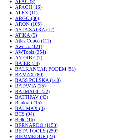
APAC
(8)
APACH
(16)
APEX
(11)
ARGO
(36)
ARON
(105)
ASTA SATRA
(72)
ATIKA
(5)
Atlas Copco
(111)
Awelco
(121)
AWTools
(354)
AYERBE
(7)
BAIER
(34)
BALKANCAR PODEM
(51)
BAMAX
(80)
BASS POLSKA
(140)
BATAVIA
(35)
BATMATIC
(22)
BATTIPAV
(43)
Baukraft
(15)
BAUMAX
(3)
BCS
(94)
Belle
(16)
BERNARDO
(1158)
BETA TOOLS
(250)
BIEMMEDUE
(23)