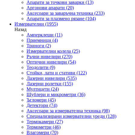
Апарати за точкови заварки
(13)
Аргонови апарати
(20)
Аксесоари за заваръчна техника
(233)
Апарати за плазмено рязане
(104)
Измервателни
(1955)
Назад
Амперклещи
(11)
Приемници
(4)
Триноги
(2)
Измервателни колела
(25)
Ръчни нивелири
(270)
Оптични нивелири
(54)
Теодолити
(9)
Стойки, лати и стативи
(122)
Лазерни нивелири
(535)
Лазерни ролетки
(155)
Мултицети
(24)
Шублери и микрометри
(36)
Ъгломери
(45)
Детектори
(74)
Аксесоари за измервателна техника
(98)
Специализирани измервателни уреди
(128)
Термокамери
(27)
Термометри
(46)
Влагомери
(70)