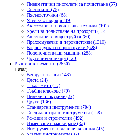
Пневматични пистолети за почистване
(57)
Снегорини
(76)
Пясъкоструйки
(68)
Улеи за отпадъци
(19)
Аксесоари за почистваща техника
(191)
Уреди за почистване на прозорци
(15)
Аксесоари за водоструйки
(80)
Прахосмукачки и парочистачки
(1310)
Водоструйки и пароструйки
(628)
Подопочистващи машини
(288)
Други почистващи
(120)
Ръчни инструменти
(2630)
Назад
Вендузи и лапи
(143)
Длета
(24)
Такаламити
(17)
Тръбни ключове
(79)
Пилене и шкурене
(22)
Други
(136)
Стандартни инструменти
(784)
Специализирани инструменти
(158)
Режещи и строителни
(492)
Измерване и маркиране
(32)
Инструменти за лепене на винил
(45)
Ударни инструменти
(37)