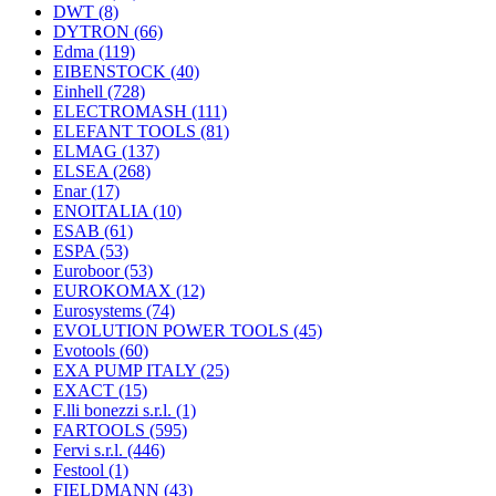
DWT
(8)
DYTRON
(66)
Edma
(119)
EIBENSTOCK
(40)
Einhell
(728)
ELECTROMASH
(111)
ELEFANT TOOLS
(81)
ELMAG
(137)
ELSEA
(268)
Enar
(17)
ENOITALIA
(10)
ESAB
(61)
ESPA
(53)
Euroboor
(53)
EUROKOMAX
(12)
Eurosystems
(74)
EVOLUTION POWER TOOLS
(45)
Evotools
(60)
EXA PUMP ITALY
(25)
EXACT
(15)
F.lli bonezzi s.r.l.
(1)
FARTOOLS
(595)
Fervi s.r.l.
(446)
Festool
(1)
FIELDMANN
(43)