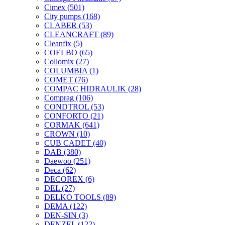
Cimex
(501)
City pumps
(168)
CLABER
(53)
CLEANCRAFT
(89)
Cleanfix
(5)
COELBO
(65)
Collomix
(27)
COLUMBIA
(1)
COMET
(76)
COMPAC HIDRAULIK
(28)
Comprag
(106)
CONDTROL
(53)
CONFORTO
(21)
CORMAK
(641)
CROWN
(10)
CUB CADET
(40)
DAB
(380)
Daewoo
(251)
Deca
(62)
DECOREX
(6)
DEL
(27)
DELKO TOOLS
(89)
DEMA
(122)
DEN-SIN
(3)
DENZEL
(122)