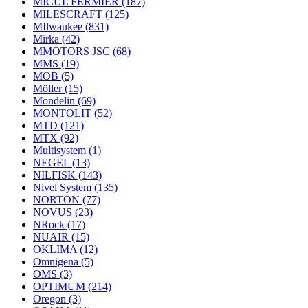
MICUL FERMIER
(187)
MILESCRAFT
(125)
MIlwaukee
(831)
Mirka
(42)
MMOTORS JSC
(68)
MMS
(19)
MOB
(5)
Möller
(15)
Mondelin
(69)
MONTOLIT
(52)
MTD
(121)
MTX
(92)
Multisystem
(1)
NEGEL
(13)
NILFISK
(143)
Nivel System
(135)
NORTON
(77)
NOVUS
(23)
NRock
(17)
NUAIR
(15)
OKLIMA
(12)
Omnigena
(5)
OMS
(3)
OPTIMUM
(214)
Oregon
(3)