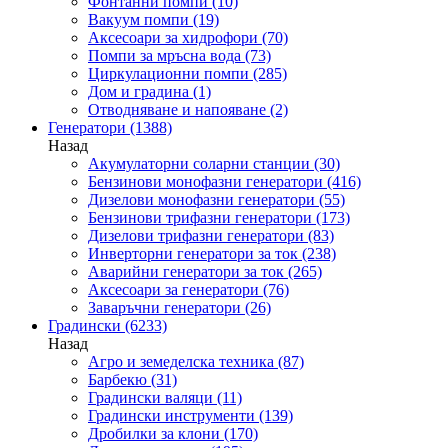
Фонтанни помпи
(10)
Вакуум помпи
(19)
Аксесоари за хидрофори
(70)
Помпи за мръсна вода
(73)
Циркулационни помпи
(285)
Дом и градина
(1)
Отводняване и напояване
(2)
Генератори
(1388)
Назад
Акумулаторни соларни станции
(30)
Бензинови монофазни генератори
(416)
Дизелови монофазни генератори
(55)
Бензинови трифазни генератори
(173)
Дизелови трифазни генератори
(83)
Инверторни генератори за ток
(238)
Аварийни генератори за ток
(265)
Аксесоари за генератори
(76)
Заваръчни генератори
(26)
Градински
(6233)
Назад
Агро и земеделска техника
(87)
Барбекю
(31)
Градински валяци
(11)
Градински инструменти
(139)
Дробилки за клони
(170)