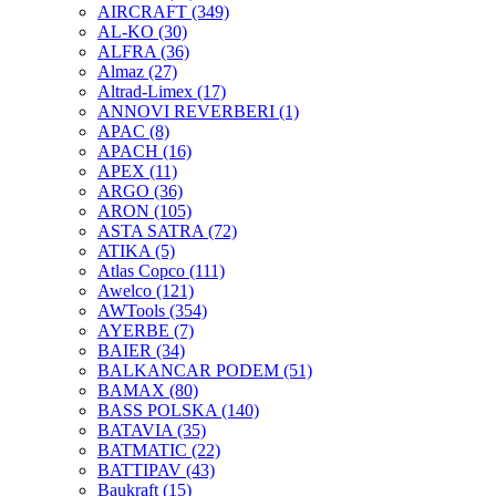
AIRCRAFT
(349)
AL-KO
(30)
ALFRA
(36)
Almaz
(27)
Altrad-Limex
(17)
ANNOVI REVERBERI
(1)
APAC
(8)
APACH
(16)
APEX
(11)
ARGO
(36)
ARON
(105)
ASTA SATRA
(72)
ATIKA
(5)
Atlas Copco
(111)
Awelco
(121)
AWTools
(354)
AYERBE
(7)
BAIER
(34)
BALKANCAR PODEM
(51)
BAMAX
(80)
BASS POLSKA
(140)
BATAVIA
(35)
BATMATIC
(22)
BATTIPAV
(43)
Baukraft
(15)