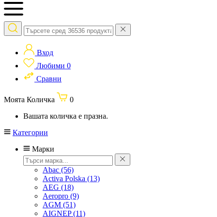
Вход
Любими
0
Сравни
Моята Количка
0
Вашата количка е празна.
Категории
Марки
Abac
(56)
Activa Polska
(13)
AEG
(18)
Aeropro
(9)
AGM
(51)
AIGNEP
(11)