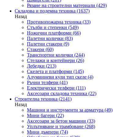
Рязане на строителни материали
(429)
Складова и подемна техника
(1637)
Назад
Противопожарна техника
(33)
Стълби и степенки
(549)
Ножични платформи
(66)
Палетни колички
(83)
Палетни стакери
(9)
Стакери
(60)
Транспортни колички
(244)
Стелажи и контейнери
(26)
Лебедки
(213)
Скелета и платформи
(145)
Алуминиеви кули тип скеле
(4)
Ръчни телфери
(41)
Електрически телфери
(111)
Аксесоари складова техника
(22)
Строителна техника
(2141)
Назад
Машини и инструменти за арматура
(49)
Мини багери
(22)
Аксесоари за бетон машини
(33)
Уплътняване и трамбоване
(268)
Мини дъмпери
(74)