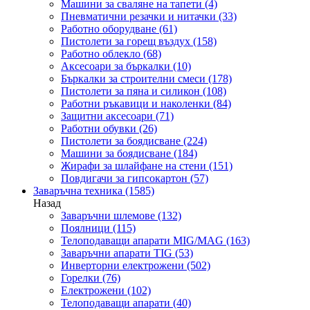
Машини за сваляне на тапети
(4)
Пневматични резачки и нитачки
(33)
Работно оборудване
(61)
Пистолети за горещ въздух
(158)
Работно облекло
(68)
Аксесоари за бъркалки
(10)
Бъркалки за строителни смеси
(178)
Пистолети за пяна и силикон
(108)
Работни ръкавици и наколенки
(84)
Защитни аксесоари
(71)
Работни обувки
(26)
Пистолети за боядисване
(224)
Машини за боядисване
(184)
Жирафи за шлайфане на стени
(151)
Повдигачи за гипсокартон
(57)
Заваръчна техника
(1585)
Назад
Заваръчни шлемове
(132)
Поялници
(115)
Телоподаващи апарати MIG/MAG
(163)
Заваръчни апарати TIG
(53)
Инверторни електрожени
(502)
Горелки
(76)
Електрожени
(102)
Телоподаващи апарати
(40)