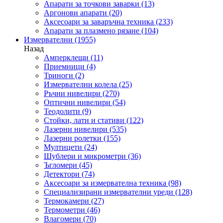
Апарати за точкови заварки
(13)
Аргонови апарати
(20)
Аксесоари за заваръчна техника
(233)
Апарати за плазмено рязане
(104)
Измервателни
(1955)
Назад
Амперклещи
(11)
Приемници
(4)
Триноги
(2)
Измервателни колела
(25)
Ръчни нивелири
(270)
Оптични нивелири
(54)
Теодолити
(9)
Стойки, лати и стативи
(122)
Лазерни нивелири
(535)
Лазерни ролетки
(155)
Мултицети
(24)
Шублери и микрометри
(36)
Ъгломери
(45)
Детектори
(74)
Аксесоари за измервателна техника
(98)
Специализирани измервателни уреди
(128)
Термокамери
(27)
Термометри
(46)
Влагомери
(70)