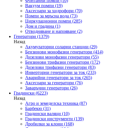
Фонтанни помпи
(10)
Вакуум помпи
(19)
Аксесоари за хидрофори
(70)
Помпи за мръсна вода
(73)
Циркулационни помпи
(285)
Дом и градина
(1)
Отводняване и напояване
(2)
Генератори
(1379)
Назад
Акумулаторни соларни станции
(29)
Бензинови монофазни генератори
(414)
Дизелови монофазни генератори
(55)
Бензинови трифазни генератори
(172)
Дизелови трифазни генератори
(83)
Инверторни генератори за ток
(233)
Аварийни генератори за ток
(265)
Аксесоари за генератори
(76)
Заваръчни генератори
(26)
Градински
(6223)
Назад
Агро и земеделска техника
(87)
Барбекю
(31)
Градински валяци
(10)
Градински инструменти
(139)
Дробилки за клони
(168)