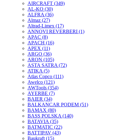
AIRCRAFT
(349)
AL-KO
(30)
ALFRA
(36)
Almaz
(27)
Altrad-Limex
(17)
ANNOVI REVERBERI
(1)
APAC
(8)
APACH
(16)
APEX
(11)
ARGO
(36)
ARON
(105)
ASTA SATRA
(72)
ATIKA
(5)
Atlas Copco
(111)
Awelco
(121)
AWTools
(354)
AYERBE
(7)
BAIER
(34)
BALKANCAR PODEM
(51)
BAMAX
(80)
BASS POLSKA
(140)
BATAVIA
(35)
BATMATIC
(22)
BATTIPAV
(43)
Baukraft
(15)