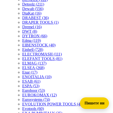
Detoolz
(211)
Dewalt
(556)
DiaKat
(16)
DRABEST
(36)
DRAPER TOOLS
(1)
Dremel
(16)
DWT
(8)
DYTRON
(66)
Edma
(119)
EIBENSTOCK
(40)
Einhell
(728)
ELECTROMASH
(111)
ELEFANT TOOLS
(81)
ELMAG
(137)
ELSEA
(268)
Enar
(17)
ENOITALIA
(10)
ESAB
(61)
ESPA
(53)
Euroboor
(53)
EUROKOMAX
(12)
Eurosystems
(74)
Пишете ни
EVOLUTION POWER TOOLS
(45)
Evotools
(60)