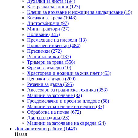
Духалки за листа
(194)
Кастрачки за клони
(123)
Клещи за връзване и ножици за ашладисване
(15)
Косачки за трева
(1048)
Листосъбирачи
(97)
Мини трактори
(27)
Поливане
(345)
Премахване на плевели
(13)
Прикачен инвентар
(484)
Пръскачки
(272)
Ръчни колички
(137)
Тримери за трева
(556)
Фрези за дънери
(10)
Храсторези и ножици за жив плет
(453)
Цепачки за дърва
(209)
Резачки за дърва
(595)
Аксесоари за градинска техника
(353)
Машини за заточване
(82)
Гроздомелачки и преси за плодове
(58)
Машини за заточване на вериги
(37)
Обработка на почва
(672)
Двор и градина
(23)
Машини за заточване на свредла
(24)
Довършителни работи
(1449)
Назад