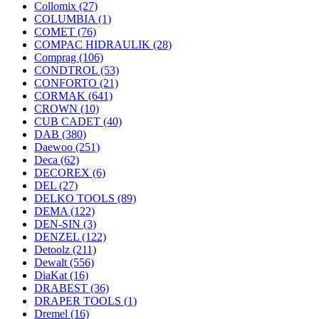
Collomix
(27)
COLUMBIA
(1)
COMET
(76)
COMPAC HIDRAULIK
(28)
Comprag
(106)
CONDTROL
(53)
CONFORTO
(21)
CORMAK
(641)
CROWN
(10)
CUB CADET
(40)
DAB
(380)
Daewoo
(251)
Deca
(62)
DECOREX
(6)
DEL
(27)
DELKO TOOLS
(89)
DEMA
(122)
DEN-SIN
(3)
DENZEL
(122)
Detoolz
(211)
Dewalt
(556)
DiaKat
(16)
DRABEST
(36)
DRAPER TOOLS
(1)
Dremel
(16)