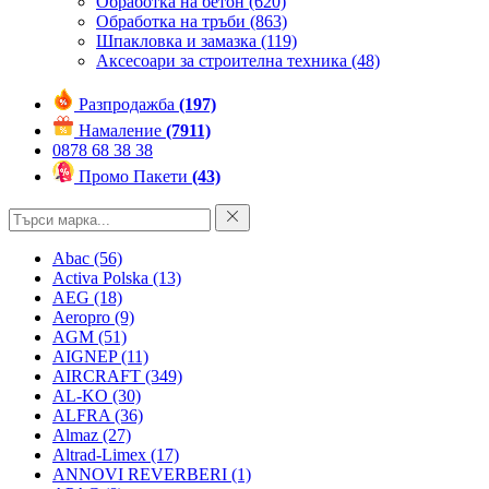
Обработка на бетон
(620)
Обработка на тръби
(863)
Шпакловка и замазка
(119)
Аксесоари за строителна техника
(48)
Разпродажба
(197)
Намаление
(7911)
0878 68 38 38
Промо Пакети
(43)
Abac
(56)
Activa Polska
(13)
AEG
(18)
Aeropro
(9)
AGM
(51)
AIGNEP
(11)
AIRCRAFT
(349)
AL-KO
(30)
ALFRA
(36)
Almaz
(27)
Altrad-Limex
(17)
ANNOVI REVERBERI
(1)