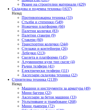
Рязане на строителни материали
(429)
Складова и подемна техника
(1637)
Назад
Противопожарна техника
(33)
Стълби и степенки
(549)
Ножични платформи
(66)
Палетни колички
(83)
Палетни стакери
(9)
Стакери
(60)
Транспортни колички
(244)
Стелажи и контейнери
(26)
Лебедки
(213)
Скелета и платформи
(145)
Алуминиеви кули тип скеле
(4)
Ръчни телфери
(41)
Електрически телфери
(111)
Аксесоари складова техника
(22)
Строителна техника
(2139)
Назад
Машини и инструменти за арматура
(49)
Мини багери
(22)
Аксесоари за бетон машини
(33)
Уплътняване и трамбоване
(268)
Мини дъмпери
(72)