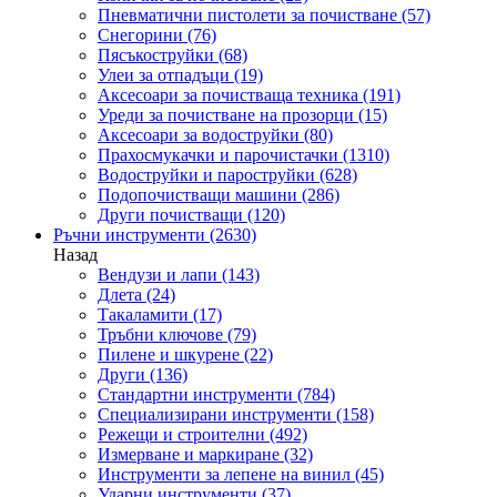
Пневматични пистолети за почистване
(57)
Снегорини
(76)
Пясъкоструйки
(68)
Улеи за отпадъци
(19)
Аксесоари за почистваща техника
(191)
Уреди за почистване на прозорци
(15)
Аксесоари за водоструйки
(80)
Прахосмукачки и парочистачки
(1310)
Водоструйки и пароструйки
(628)
Подопочистващи машини
(286)
Други почистващи
(120)
Ръчни инструменти
(2630)
Назад
Вендузи и лапи
(143)
Длета
(24)
Такаламити
(17)
Тръбни ключове
(79)
Пилене и шкурене
(22)
Други
(136)
Стандартни инструменти
(784)
Специализирани инструменти
(158)
Режещи и строителни
(492)
Измерване и маркиране
(32)
Инструменти за лепене на винил
(45)
Ударни инструменти
(37)