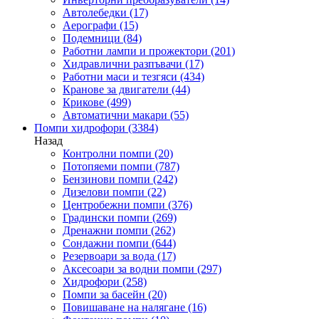
Автолебедки
(17)
Аерографи
(15)
Подемници
(84)
Работни лампи и прожектори
(201)
Хидравлични разпъвачи
(17)
Работни маси и тезгяси
(434)
Кранове за двигатели
(44)
Крикове
(499)
Автоматични макари
(55)
Помпи хидрофори
(3384)
Назад
Контролни помпи
(20)
Потопяеми помпи
(787)
Бензинови помпи
(242)
Дизелови помпи
(22)
Центробежни помпи
(376)
Градински помпи
(269)
Дренажни помпи
(262)
Сондажни помпи
(644)
Резервоари за вода
(17)
Аксесоари за водни помпи
(297)
Хидрофори
(258)
Помпи за басейн
(20)
Повишаване на налягане
(16)