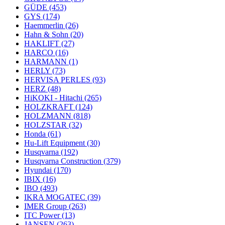
GÜDE
(453)
GYS
(174)
Haemmerlin
(26)
Hahn & Sohn
(20)
HAKLIFT
(27)
HARCO
(16)
HARMANN
(1)
HERLY
(73)
HERVISA PERLES
(93)
HERZ
(48)
HiKOKI - Hitachi
(265)
HOLZKRAFT
(124)
HOLZMANN
(818)
HOLZSTAR
(32)
Honda
(61)
Hu-Lift Equipment
(30)
Husqvarna
(192)
Husqvarna Construction
(379)
Hyundai
(170)
IBIX
(16)
IBO
(493)
IKRA MOGATEC
(39)
IMER Group
(263)
ITC Power
(13)
JANSEN
(263)