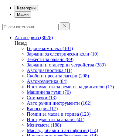
Категории
Марки
Автосервиз
(3026)
Назад
Гедоре комплект
(101)
Зарядни за електрически коли
(10)
Тежести за баланс
(89)
Зарядни и стартерни устройства
(389)
Автодиагностика
(11)
Скоби и преси за лагери
(208)
Автокозметика
(84)
Инструменти за ремонт на двигатели
(17)
Машини за гуми
(70)
Спирачки
(13)
Авто ръчни инструменти
(162)
Каросерия
(17)
Помпи за масла и горива
(123)
Инструменти за анализ
(41)
Менгемета
(188)
Масла, добавки и антифризи
(114)
Инверторни преобразуватели
(14)