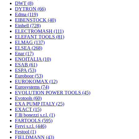
DWT
(8)
DYTRON
(66)
Edma
(119)
EIBENSTOCK
(40)
Einhell
(728)
ELECTROMASH
(111)
ELEFANT TOOLS
(81)
ELMAG
(137)
ELSEA
(268)
Enar
(17)
ENOITALIA
(10)
ESAB
(61)
ESPA
(53)
Euroboor
(53)
EUROKOMAX
(12)
Eurosystems
(74)
EVOLUTION POWER TOOLS
(45)
Evotools
(60)
EXA PUMP ITALY
(25)
EXACT
(15)
F.lli bonezzi s.r.l.
(1)
FARTOOLS
(595)
Fervi s.r.l.
(446)
Festool
(1)
FIELDMANN
(43)