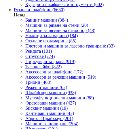
Куфари и шкафове с инструменти
(602)
Рязане и шлайфане
(6650)
Назад
Банциг машини
(384)
Машини за рязане на стени
(20)
Машини за рязане на стиропор
(48)
Ножици за ламарина
(184)
Огъване на ламарина
(85)
Плотери и машини за лазерно гравиране
(33)
Рендета
(101)
Стругове
(274)
Циркуляри за дърва
(919)
Ъглошлайфи
(822)
Аксесоари за шлайфане
(172)
Аксесоари за режещи машини
(519)
Триони
(468)
Режещи машини
(62)
Шлайфащи машини
(938)
Мултифункционални машини
(88)
Фрезоващи машини
(427)
Бисквит машини
(19)
Кантиращи машини
(43)
Абрихт Щрайхмус
(201)
Машини за полиране
(204)
Шмиргели
(201)