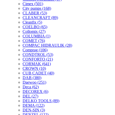
Cimex
(501)
City pumps
(168)
CLABER
(53)
CLEANCRAFT
(89)
Cleanfix
(5)
COELBO
(65)
Collomix
(27)
COLUMBIA
(1)
COMET
(76)
COMPAC HIDRAULIK
(28)
Comprag
(106)
CONDTROL
(53)
CONFORTO
(21)
CORMAK
(641)
CROWN
(10)
CUB CADET
(40)
DAB
(380)
Daewoo
(251)
Deca
(62)
DECOREX
(6)
DEL
(27)
DELKO TOOLS
(89)
DEMA
(122)
DEN-SIN
(3)
DENZEL
(122)