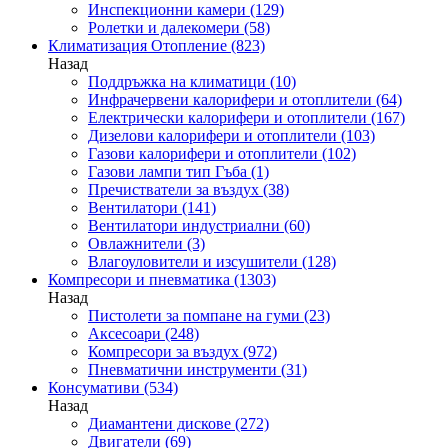
Инспекционни камери
(129)
Ролетки и далекомери
(58)
Климатизация Отопление
(823)
Назад
Поддръжка на климатици
(10)
Инфрачервени калорифери и отоплители
(64)
Електрически калорифери и отоплители
(167)
Дизелови калорифери и отоплители
(103)
Газови калорифери и отоплители
(102)
Газови лампи тип Гъба
(1)
Пречистватели за въздух
(38)
Вентилатори
(141)
Вентилатори индустриални
(60)
Овлажнители
(3)
Влагоуловители и изсушители
(128)
Компресори и пневматика
(1303)
Назад
Пистолети за помпане на гуми
(23)
Аксесоари
(248)
Компресори за въздух
(972)
Пневматични инструменти
(31)
Консумативи
(534)
Назад
Диамантени дискове
(272)
Двигатели
(69)