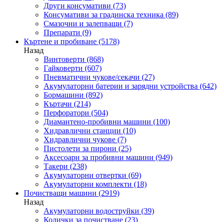
Други консумативи
(73)
Консумативи за градинска техника
(89)
Смазочни и залепващи
(7)
Препарати
(9)
Къртене и пробиване
(5178)
Назад
Винтоверти
(868)
Гайковерти
(607)
Пневматични чукове/секачи
(27)
Акумулаторни батерии и зарядни устройства
(642)
Бормашини
(892)
Къртачи
(214)
Перфоратори
(504)
Диамантено-пробивни машини
(100)
Хидравлични станции
(10)
Хидравлични чукове
(7)
Пистолети за пирони
(25)
Аксесоари за пробивни машини
(949)
Такери
(238)
Акумулаторни отвертки
(69)
Акумулаторни комплекти
(18)
Почистващи машини
(2919)
Назад
Акумулаторни водоструйки
(39)
Колички за почистване
(23)