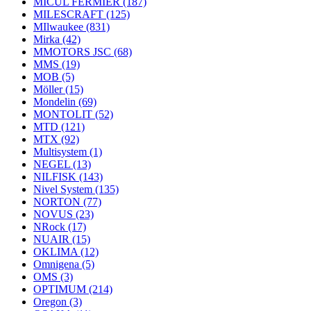
MICUL FERMIER
(187)
MILESCRAFT
(125)
MIlwaukee
(831)
Mirka
(42)
MMOTORS JSC
(68)
MMS
(19)
MOB
(5)
Möller
(15)
Mondelin
(69)
MONTOLIT
(52)
MTD
(121)
MTX
(92)
Multisystem
(1)
NEGEL
(13)
NILFISK
(143)
Nivel System
(135)
NORTON
(77)
NOVUS
(23)
NRock
(17)
NUAIR
(15)
OKLIMA
(12)
Omnigena
(5)
OMS
(3)
OPTIMUM
(214)
Oregon
(3)