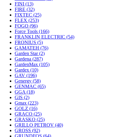
FINI
(13)
FIRE
(32)
FIXTEC
(25)
FLEX
(253)
FOGO
(96)
Force Tools
(166)
FRANKLIN ELECTRIC
(54)
FRONIUS
(5)
GAMATEH
(76)
Garden Star
(2)
Gardena
(287)
GardenMax
(105)
Gardex
(10)
GAV
(196)
Genergy
(58)
GENMAC
(65)
GGA
(18)
GIS
(2)
Gmax
(223)
GOLZ
(16)
GRACO
(25)
GRASKO
(25)
GRILLO PETROV
(40)
GROSS
(92)
GRUNDFOS
(64)