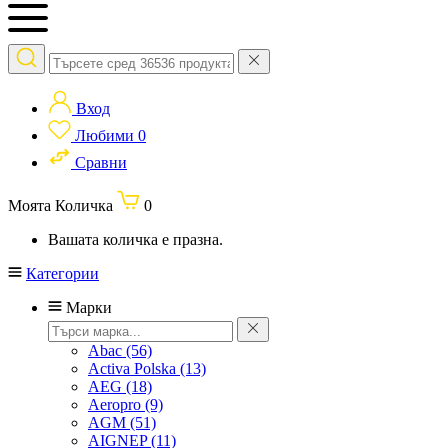
Вход
Любими
0
Сравни
Моята Количка
0
Вашата количка е празна.
Категории
Марки
Abac
(56)
Activa Polska
(13)
AEG
(18)
Aeropro
(9)
AGM
(51)
AIGNEP
(11)