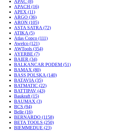
APAC
(8)
APACH
(16)
APEX
(11)
ARGO
(36)
ARON
(105)
ASTA SATRA
(72)
ATIKA
(5)
Atlas Copco
(111)
Awelco
(121)
AWTools
(354)
AYERBE
(7)
BAIER
(34)
BALKANCAR PODEM
(51)
BAMAX
(80)
BASS POLSKA
(140)
BATAVIA
(35)
BATMATIC
(22)
BATTIPAV
(43)
Baukraft
(15)
BAUMAX
(3)
BCS
(94)
Belle
(16)
BERNARDO
(1158)
BETA TOOLS
(250)
BIEMMEDUE
(23)