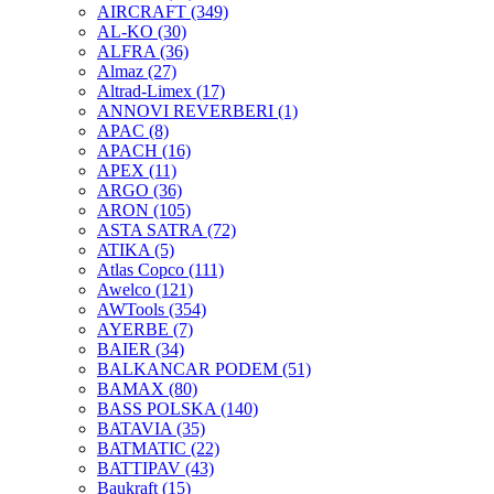
AIRCRAFT
(349)
AL-KO
(30)
ALFRA
(36)
Almaz
(27)
Altrad-Limex
(17)
ANNOVI REVERBERI
(1)
APAC
(8)
APACH
(16)
APEX
(11)
ARGO
(36)
ARON
(105)
ASTA SATRA
(72)
ATIKA
(5)
Atlas Copco
(111)
Awelco
(121)
AWTools
(354)
AYERBE
(7)
BAIER
(34)
BALKANCAR PODEM
(51)
BAMAX
(80)
BASS POLSKA
(140)
BATAVIA
(35)
BATMATIC
(22)
BATTIPAV
(43)
Baukraft
(15)