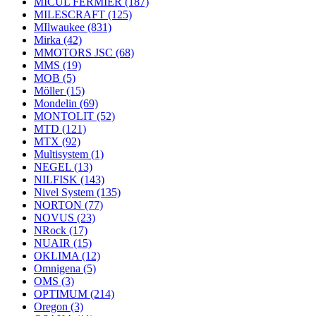
MICUL FERMIER
(187)
MILESCRAFT
(125)
MIlwaukee
(831)
Mirka
(42)
MMOTORS JSC
(68)
MMS
(19)
MOB
(5)
Möller
(15)
Mondelin
(69)
MONTOLIT
(52)
MTD
(121)
MTX
(92)
Multisystem
(1)
NEGEL
(13)
NILFISK
(143)
Nivel System
(135)
NORTON
(77)
NOVUS
(23)
NRock
(17)
NUAIR
(15)
OKLIMA
(12)
Omnigena
(5)
OMS
(3)
OPTIMUM
(214)
Oregon
(3)