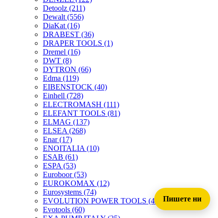
Detoolz
(211)
Dewalt
(556)
DiaKat
(16)
DRABEST
(36)
DRAPER TOOLS
(1)
Dremel
(16)
DWT
(8)
DYTRON
(66)
Edma
(119)
EIBENSTOCK
(40)
Einhell
(728)
ELECTROMASH
(111)
ELEFANT TOOLS
(81)
ELMAG
(137)
ELSEA
(268)
Enar
(17)
ENOITALIA
(10)
ESAB
(61)
ESPA
(53)
Euroboor
(53)
EUROKOMAX
(12)
Eurosystems
(74)
Пишете ни
EVOLUTION POWER TOOLS
(45)
Evotools
(60)