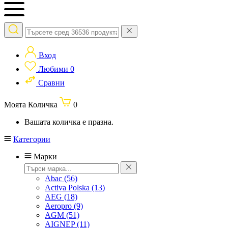
Вход
Любими
0
Сравни
Моята Количка
0
Вашата количка е празна.
Категории
Марки
Abac
(56)
Activa Polska
(13)
AEG
(18)
Aeropro
(9)
AGM
(51)
AIGNEP
(11)