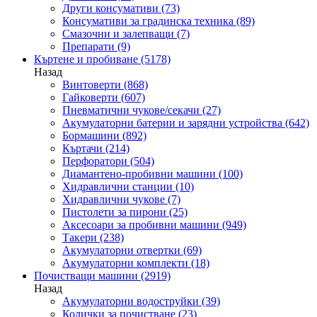
Други консумативи
(73)
Консумативи за градинска техника
(89)
Смазочни и залепващи
(7)
Препарати
(9)
Къртене и пробиване
(5178)
Назад
Винтоверти
(868)
Гайковерти
(607)
Пневматични чукове/секачи
(27)
Акумулаторни батерии и зарядни устройства
(642)
Бормашини
(892)
Къртачи
(214)
Перфоратори
(504)
Диамантено-пробивни машини
(100)
Хидравлични станции
(10)
Хидравлични чукове
(7)
Пистолети за пирони
(25)
Аксесоари за пробивни машини
(949)
Такери
(238)
Акумулаторни отвертки
(69)
Акумулаторни комплекти
(18)
Почистващи машини
(2919)
Назад
Акумулаторни водоструйки
(39)
Колички за почистване
(23)