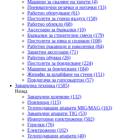
Машини за сваляне на тапети
(4)
Пневматични резачки и нитачки
(33)
Работно оборудване
(61)
Пистолети за горещ въздух
(158)
Работно облекло
(68)
Аксесоари за бъркалки
(10)
Бъркалки за строителни смеси
(179)
Пистолети за пяна и силикон
(108)
Работни ръкавици и наколенки
(84)
Защитни аксесоари
(71)
Работни обувки
(26)
Пистолети за боядисване
(224)
Машини за боядисване
(184)
Жирафи за шлайфане на стени
(151)
Повдигачи за гипсокартон
(57)
Заваръчна техника
(1585)
Назад
Заваръчни шлемове
(132)
Поялници
(115)
Телоподаващи апарати MIG/MAG
(163)
Заваръчни апарати TIG
(53)
Инверторни електрожени
(502)
Горелки
(76)
Електрожени
(102)
Телоподаващи апарати
(40)