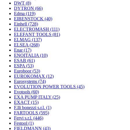
DWT
(8)
DYTRON
(66)
Edma
(119)
EIBENSTOCK
(40)
Einhell
(728)
ELECTROMASH
(111)
ELEFANT TOOLS
(81)
ELMAG
(137)
ELSEA
(268)
Enar
(17)
ENOITALIA
(10)
ESAB
(61)
ESPA
(53)
Euroboor
(53)
EUROKOMAX
(12)
Eurosystems
(74)
EVOLUTION POWER TOOLS
(45)
Evotools
(60)
EXA PUMP ITALY
(25)
EXACT
(15)
F.lli bonezzi s.r.l.
(1)
FARTOOLS
(595)
Fervi s.r.l.
(446)
Festool
(1)
FIELDMANN
(43)