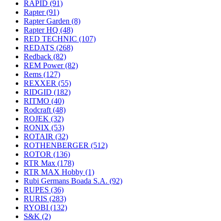
RAPID
(91)
Rapter
(91)
Rapter Garden
(8)
Rapter HQ
(48)
RED TECHNIC
(107)
REDATS
(268)
Redback
(82)
REM Power
(82)
Rems
(127)
REXXER
(55)
RIDGID
(182)
RITMO
(40)
Rodcraft
(48)
ROJEK
(32)
RONIX
(53)
ROTAIR
(32)
ROTHENBERGER
(512)
ROTOR
(136)
RTR Max
(178)
RTR MAX Hobby
(1)
Rubi Germans Boada S.A.
(92)
RUPES
(36)
RURIS
(283)
RYOBI
(132)
S&K
(2)