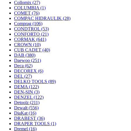
Collomix
(27)
COLUMBIA
(1)
COMET
(76)
COMPAC HIDRAULIK
(28)
Comprag
(106)
CONDTROL
(53)
CONFORTO
(21)
CORMAK
(641)
CROWN
(10)
CUB CADET
(40)
DAB
(380)
Daewoo
(251)
Deca
(62)
DECOREX
(6)
DEL
(27)
DELKO TOOLS
(89)
DEMA
(122)
DEN-SIN
(3)
DENZEL
(122)
Detoolz
(211)
Dewalt
(556)
DiaKat
(16)
DRABEST
(36)
DRAPER TOOLS
(1)
Dremel
(16)