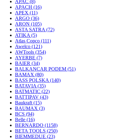
APAC
(8)
APACH
(16)
APEX
(11)
ARGO
(36)
ARON
(105)
ASTA SATRA
(72)
ATIKA
(5)
Atlas Copco
(111)
Awelco
(121)
AWTools
(354)
AYERBE
(7)
BAIER
(34)
BALKANCAR PODEM
(51)
BAMAX
(80)
BASS POLSKA
(140)
BATAVIA
(35)
BATMATIC
(22)
BATTIPAV
(43)
Baukraft
(15)
BAUMAX
(3)
BCS
(94)
Belle
(16)
BERNARDO
(1158)
BETA TOOLS
(250)
BIEMMEDUE
(23)