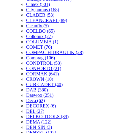
Cimex
(501)
City pumps
(168)
CLABER
(53)
CLEANCRAFT
(89)
Cleanfix
(5)
COELBO
(65)
Collomix
(27)
COLUMBIA
(1)
COMET
(76)
COMPAC HIDRAULIK
(28)
Comprag
(106)
CONDTROL
(53)
CONFORTO
(21)
CORMAK
(641)
CROWN
(10)
CUB CADET
(40)
DAB
(380)
Daewoo
(251)
Deca
(62)
DECOREX
(6)
DEL
(27)
DELKO TOOLS
(89)
DEMA
(122)
DEN-SIN
(3)
DENZEL
(122)