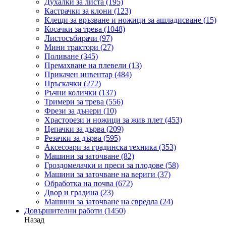
Духалки за листа
(195)
Кастрачки за клони
(123)
Клещи за връзване и ножици за ашладисване
(15)
Косачки за трева
(1048)
Листосъбирачи
(97)
Мини трактори
(27)
Поливане
(345)
Премахване на плевели
(13)
Прикачен инвентар
(484)
Пръскачки
(272)
Ръчни колички
(137)
Тримери за трева
(556)
Фрези за дънери
(10)
Храсторези и ножици за жив плет
(453)
Цепачки за дърва
(209)
Резачки за дърва
(595)
Аксесоари за градинска техника
(353)
Машини за заточване
(82)
Гроздомелачки и преси за плодове
(58)
Машини за заточване на вериги
(37)
Обработка на почва
(672)
Двор и градина
(23)
Машини за заточване на свредла
(24)
Довършителни работи
(1450)
Назад