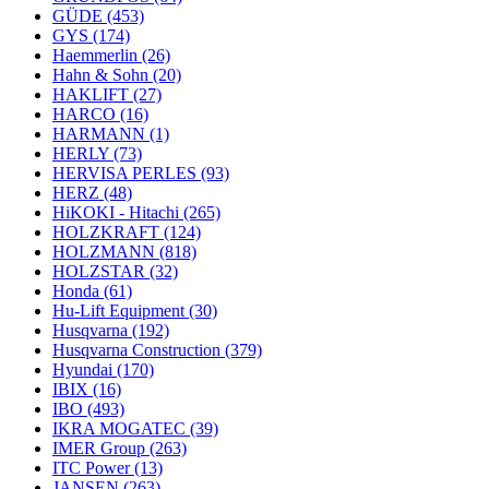
GÜDE
(453)
GYS
(174)
Haemmerlin
(26)
Hahn & Sohn
(20)
HAKLIFT
(27)
HARCO
(16)
HARMANN
(1)
HERLY
(73)
HERVISA PERLES
(93)
HERZ
(48)
HiKOKI - Hitachi
(265)
HOLZKRAFT
(124)
HOLZMANN
(818)
HOLZSTAR
(32)
Honda
(61)
Hu-Lift Equipment
(30)
Husqvarna
(192)
Husqvarna Construction
(379)
Hyundai
(170)
IBIX
(16)
IBO
(493)
IKRA MOGATEC
(39)
IMER Group
(263)
ITC Power
(13)
JANSEN
(263)