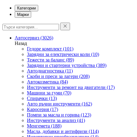
Категории
Марки
Автосервиз
(3026)
Назад
Гедоре комплект
(101)
Зарядни за електрически коли
(10)
Тежести за баланс
(89)
Зарядни и стартерни устройства
(389)
Автодиагностика
(11)
Скоби и преси за лагери
(208)
Автокозметика
(84)
Инструменти за ремонт на двигатели
(17)
Машини за гуми
(70)
Спирачки
(13)
Авто ръчни инструменти
(162)
Каросерия
(17)
Помпи за масла и горива
(123)
Инструменти за анализ
(41)
Менгемета
(188)
Масла, добавки и антифризи
(114)
Инверторни преобразуватели
(14)