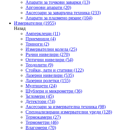
Апарати за точкови заварки
(13)
Аргонови апарати
(20)
Аксесоари за заваръчна техника
(233)
Апарати за плазмено рязане
(104)
Измервателни
(1955)
Назад
Амперклещи
(11)
Приемници
(4)
Триноги
(2)
Измервателни колела
(25)
Ръчни нивелири
(270)
Оптични нивелири
(54)
Теодолити
(9)
Стойки, лати и стативи
(122)
Лазерни нивелири
(535)
Лазерни ролетки
(155)
Мултицети
(24)
Шублери и микрометри
(36)
Ъгломери
(45)
Детектори
(74)
Аксесоари за измервателна техника
(98)
Специализирани измервателни уреди
(128)
Термокамери
(27)
Термометри
(46)
Влагомери
(70)