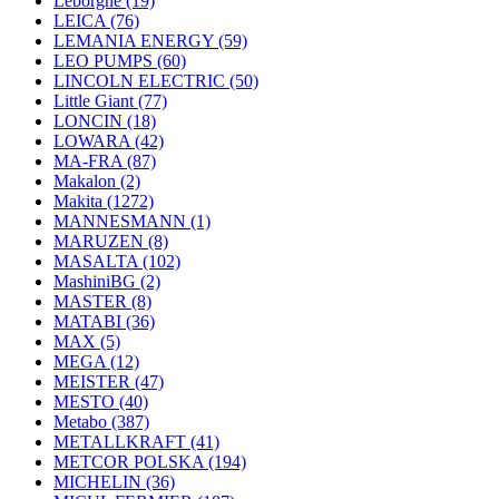
Leborgne
(19)
LEICA
(76)
LEMANIA ENERGY
(59)
LEO PUMPS
(60)
LINCOLN ELECTRIC
(50)
Little Giant
(77)
LONCIN
(18)
LOWARA
(42)
MA-FRA
(87)
Makalon
(2)
Makita
(1272)
MANNESMANN
(1)
MARUZEN
(8)
MASALTA
(102)
MashiniBG
(2)
MASTER
(8)
MATABI
(36)
MAX
(5)
MEGA
(12)
MEISTER
(47)
MESTO
(40)
Metabo
(387)
METALLKRAFT
(41)
METCOR POLSKA
(194)
MICHELIN
(36)