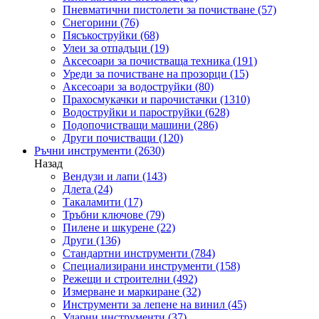
Пневматични пистолети за почистване
(57)
Снегорини
(76)
Пясъкоструйки
(68)
Улеи за отпадъци
(19)
Аксесоари за почистваща техника
(191)
Уреди за почистване на прозорци
(15)
Аксесоари за водоструйки
(80)
Прахосмукачки и парочистачки
(1310)
Водоструйки и пароструйки
(628)
Подопочистващи машини
(286)
Други почистващи
(120)
Ръчни инструменти
(2630)
Назад
Вендузи и лапи
(143)
Длета
(24)
Такаламити
(17)
Тръбни ключове
(79)
Пилене и шкурене
(22)
Други
(136)
Стандартни инструменти
(784)
Специализирани инструменти
(158)
Режещи и строителни
(492)
Измерване и маркиране
(32)
Инструменти за лепене на винил
(45)
Ударни инструменти
(37)