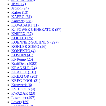
JBM
(17)
Jepson
(24)
Kaiser
(13)
KAPRO
(81)
Karcher
(658)
KAWASAKI
(11)
KJ POWER GENERATOR
(87)
KNIPEX
(37)
KOCEL
(175)
KOENNER-SOEHNEN
(297)
KOHLER SDMO
(26)
KONEKTO
(4)
KOSHIN
(41)
KP Pump
(25)
KraftDele
(2082)
KRANZLE
(24)
KRAUSE
(131)
KREATOR
(203)
KREG TOOL
(21)
Kronwerk
(6)
KS TOOLS
(4)
KWAZAR
(23)
Laserliner
(497)
Lavor
(169)