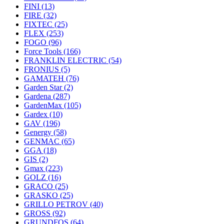
FINI
(13)
FIRE
(32)
FIXTEC
(25)
FLEX
(253)
FOGO
(96)
Force Tools
(166)
FRANKLIN ELECTRIC
(54)
FRONIUS
(5)
GAMATEH
(76)
Garden Star
(2)
Gardena
(287)
GardenMax
(105)
Gardex
(10)
GAV
(196)
Genergy
(58)
GENMAC
(65)
GGA
(18)
GIS
(2)
Gmax
(223)
GOLZ
(16)
GRACO
(25)
GRASKO
(25)
GRILLO PETROV
(40)
GROSS
(92)
GRUNDFOS
(64)