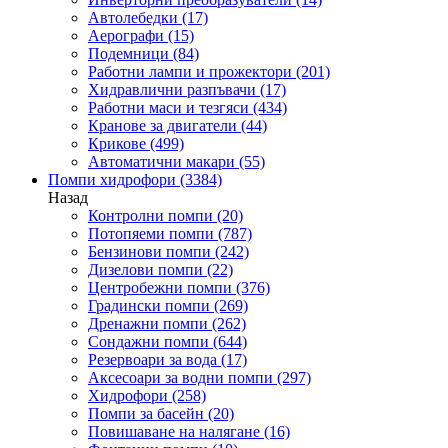
Автолебедки
(17)
Аерографи
(15)
Подемници
(84)
Работни лампи и прожектори
(201)
Хидравлични разпъвачи
(17)
Работни маси и тезгяси
(434)
Кранове за двигатели
(44)
Крикове
(499)
Автоматични макари
(55)
Помпи хидрофори
(3384)
Назад
Контролни помпи
(20)
Потопяеми помпи
(787)
Бензинови помпи
(242)
Дизелови помпи
(22)
Центробежни помпи
(376)
Градински помпи
(269)
Дренажни помпи
(262)
Сондажни помпи
(644)
Резервоари за вода
(17)
Аксесоари за водни помпи
(297)
Хидрофори
(258)
Помпи за басейн
(20)
Повишаване на налягане
(16)