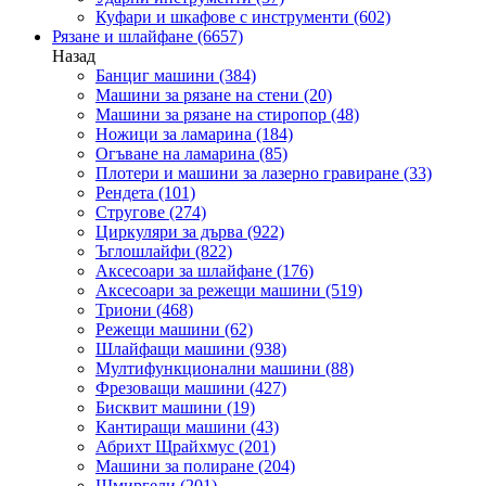
Куфари и шкафове с инструменти
(602)
Рязане и шлайфане
(6657)
Назад
Банциг машини
(384)
Машини за рязане на стени
(20)
Машини за рязане на стиропор
(48)
Ножици за ламарина
(184)
Огъване на ламарина
(85)
Плотери и машини за лазерно гравиране
(33)
Рендета
(101)
Стругове
(274)
Циркуляри за дърва
(922)
Ъглошлайфи
(822)
Аксесоари за шлайфане
(176)
Аксесоари за режещи машини
(519)
Триони
(468)
Режещи машини
(62)
Шлайфащи машини
(938)
Мултифункционални машини
(88)
Фрезоващи машини
(427)
Бисквит машини
(19)
Кантиращи машини
(43)
Абрихт Щрайхмус
(201)
Машини за полиране
(204)
Шмиргели
(201)