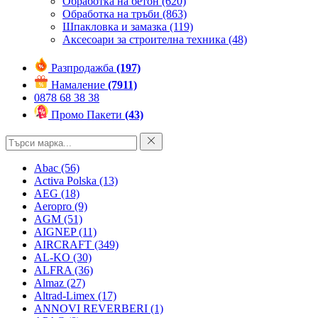
Обработка на бетон
(620)
Обработка на тръби
(863)
Шпакловка и замазка
(119)
Аксесоари за строителна техника
(48)
Разпродажба
(197)
Намаление
(7911)
0878 68 38 38
Промо Пакети
(43)
Abac
(56)
Activa Polska
(13)
AEG
(18)
Aeropro
(9)
AGM
(51)
AIGNEP
(11)
AIRCRAFT
(349)
AL-KO
(30)
ALFRA
(36)
Almaz
(27)
Altrad-Limex
(17)
ANNOVI REVERBERI
(1)