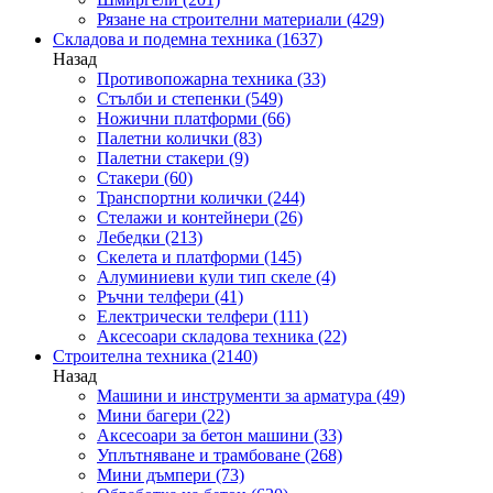
Рязане на строителни материали
(429)
Складова и подемна техника
(1637)
Назад
Противопожарна техника
(33)
Стълби и степенки
(549)
Ножични платформи
(66)
Палетни колички
(83)
Палетни стакери
(9)
Стакери
(60)
Транспортни колички
(244)
Стелажи и контейнери
(26)
Лебедки
(213)
Скелета и платформи
(145)
Алуминиеви кули тип скеле
(4)
Ръчни телфери
(41)
Електрически телфери
(111)
Аксесоари складова техника
(22)
Строителна техника
(2140)
Назад
Машини и инструменти за арматура
(49)
Мини багери
(22)
Аксесоари за бетон машини
(33)
Уплътняване и трамбоване
(268)
Мини дъмпери
(73)