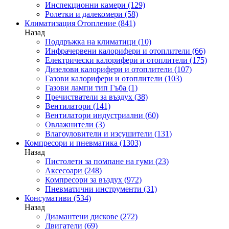
Инспекционни камери
(129)
Ролетки и далекомери
(58)
Климатизация Отопление
(841)
Назад
Поддръжка на климатици
(10)
Инфрачервени калорифери и отоплители
(66)
Електрически калорифери и отоплители
(175)
Дизелови калорифери и отоплители
(107)
Газови калорифери и отоплители
(103)
Газови лампи тип Гъба
(1)
Пречистватели за въздух
(38)
Вентилатори
(141)
Вентилатори индустриални
(60)
Овлажнители
(3)
Влагоуловители и изсушители
(131)
Компресори и пневматика
(1303)
Назад
Пистолети за помпане на гуми
(23)
Аксесоари
(248)
Компресори за въздух
(972)
Пневматични инструменти
(31)
Консумативи
(534)
Назад
Диамантени дискове
(272)
Двигатели
(69)