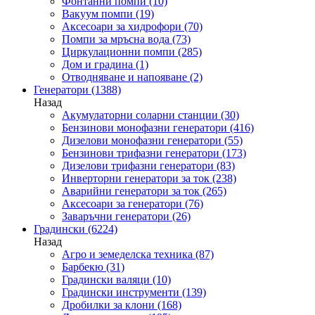
Фонтанни помпи
(10)
Вакуум помпи
(19)
Аксесоари за хидрофори
(70)
Помпи за мръсна вода
(73)
Циркулационни помпи
(285)
Дом и градина
(1)
Отводняване и напояване
(2)
Генератори
(1388)
Назад
Акумулаторни соларни станции
(30)
Бензинови монофазни генератори
(416)
Дизелови монофазни генератори
(55)
Бензинови трифазни генератори
(173)
Дизелови трифазни генератори
(83)
Инверторни генератори за ток
(238)
Аварийни генератори за ток
(265)
Аксесоари за генератори
(76)
Заваръчни генератори
(26)
Градински
(6224)
Назад
Агро и земеделска техника
(87)
Барбекю
(31)
Градински валяци
(10)
Градински инструменти
(139)
Дробилки за клони
(168)