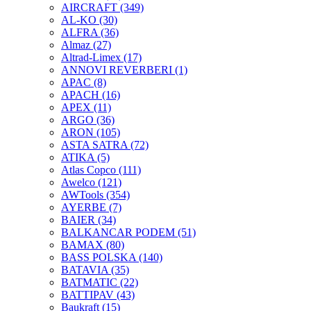
AIRCRAFT
(349)
AL-KO
(30)
ALFRA
(36)
Almaz
(27)
Altrad-Limex
(17)
ANNOVI REVERBERI
(1)
APAC
(8)
APACH
(16)
APEX
(11)
ARGO
(36)
ARON
(105)
ASTA SATRA
(72)
ATIKA
(5)
Atlas Copco
(111)
Awelco
(121)
AWTools
(354)
AYERBE
(7)
BAIER
(34)
BALKANCAR PODEM
(51)
BAMAX
(80)
BASS POLSKA
(140)
BATAVIA
(35)
BATMATIC
(22)
BATTIPAV
(43)
Baukraft
(15)