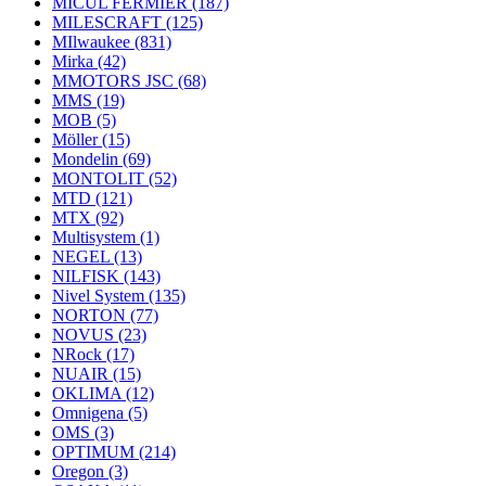
MICUL FERMIER
(187)
MILESCRAFT
(125)
MIlwaukee
(831)
Mirka
(42)
MMOTORS JSC
(68)
MMS
(19)
MOB
(5)
Möller
(15)
Mondelin
(69)
MONTOLIT
(52)
MTD
(121)
MTX
(92)
Multisystem
(1)
NEGEL
(13)
NILFISK
(143)
Nivel System
(135)
NORTON
(77)
NOVUS
(23)
NRock
(17)
NUAIR
(15)
OKLIMA
(12)
Omnigena
(5)
OMS
(3)
OPTIMUM
(214)
Oregon
(3)