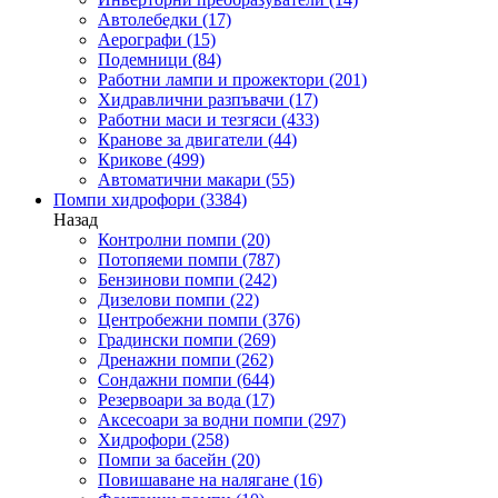
Автолебедки
(17)
Аерографи
(15)
Подемници
(84)
Работни лампи и прожектори
(201)
Хидравлични разпъвачи
(17)
Работни маси и тезгяси
(433)
Кранове за двигатели
(44)
Крикове
(499)
Автоматични макари
(55)
Помпи хидрофори
(3384)
Назад
Контролни помпи
(20)
Потопяеми помпи
(787)
Бензинови помпи
(242)
Дизелови помпи
(22)
Центробежни помпи
(376)
Градински помпи
(269)
Дренажни помпи
(262)
Сондажни помпи
(644)
Резервоари за вода
(17)
Аксесоари за водни помпи
(297)
Хидрофори
(258)
Помпи за басейн
(20)
Повишаване на налягане
(16)