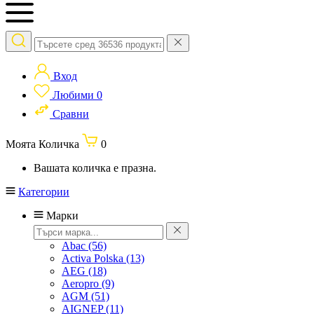
Вход
Любими
0
Сравни
Моята Количка
0
Вашата количка е празна.
Категории
Марки
Abac
(56)
Activa Polska
(13)
AEG
(18)
Aeropro
(9)
AGM
(51)
AIGNEP
(11)