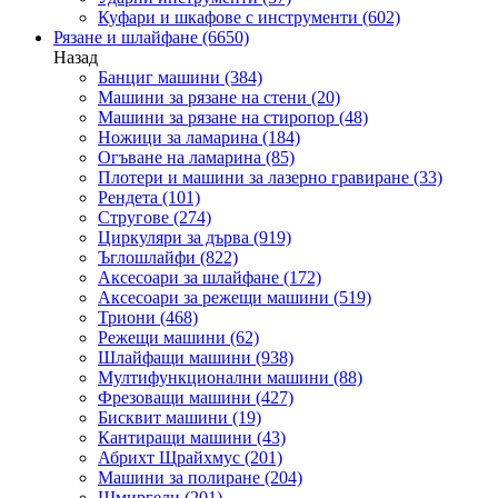
Куфари и шкафове с инструменти
(602)
Рязане и шлайфане
(6650)
Назад
Банциг машини
(384)
Машини за рязане на стени
(20)
Машини за рязане на стиропор
(48)
Ножици за ламарина
(184)
Огъване на ламарина
(85)
Плотери и машини за лазерно гравиране
(33)
Рендета
(101)
Стругове
(274)
Циркуляри за дърва
(919)
Ъглошлайфи
(822)
Аксесоари за шлайфане
(172)
Аксесоари за режещи машини
(519)
Триони
(468)
Режещи машини
(62)
Шлайфащи машини
(938)
Мултифункционални машини
(88)
Фрезоващи машини
(427)
Бисквит машини
(19)
Кантиращи машини
(43)
Абрихт Щрайхмус
(201)
Машини за полиране
(204)
Шмиргели
(201)