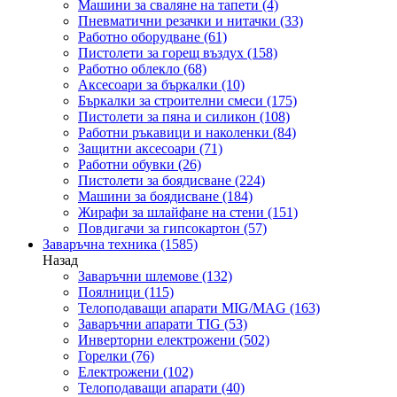
Машини за сваляне на тапети
(4)
Пневматични резачки и нитачки
(33)
Работно оборудване
(61)
Пистолети за горещ въздух
(158)
Работно облекло
(68)
Аксесоари за бъркалки
(10)
Бъркалки за строителни смеси
(175)
Пистолети за пяна и силикон
(108)
Работни ръкавици и наколенки
(84)
Защитни аксесоари
(71)
Работни обувки
(26)
Пистолети за боядисване
(224)
Машини за боядисване
(184)
Жирафи за шлайфане на стени
(151)
Повдигачи за гипсокартон
(57)
Заваръчна техника
(1585)
Назад
Заваръчни шлемове
(132)
Поялници
(115)
Телоподаващи апарати MIG/MAG
(163)
Заваръчни апарати TIG
(53)
Инверторни електрожени
(502)
Горелки
(76)
Електрожени
(102)
Телоподаващи апарати
(40)