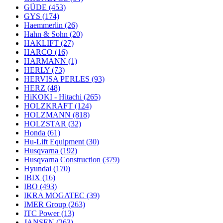
GÜDE
(453)
GYS
(174)
Haemmerlin
(26)
Hahn & Sohn
(20)
HAKLIFT
(27)
HARCO
(16)
HARMANN
(1)
HERLY
(73)
HERVISA PERLES
(93)
HERZ
(48)
HiKOKI - Hitachi
(265)
HOLZKRAFT
(124)
HOLZMANN
(818)
HOLZSTAR
(32)
Honda
(61)
Hu-Lift Equipment
(30)
Husqvarna
(192)
Husqvarna Construction
(379)
Hyundai
(170)
IBIX
(16)
IBO
(493)
IKRA MOGATEC
(39)
IMER Group
(263)
ITC Power
(13)
JANSEN
(263)