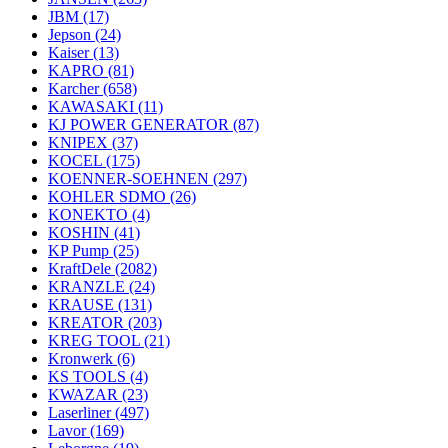
JBM
(17)
Jepson
(24)
Kaiser
(13)
KAPRO
(81)
Karcher
(658)
KAWASAKI
(11)
KJ POWER GENERATOR
(87)
KNIPEX
(37)
KOCEL
(175)
KOENNER-SOEHNEN
(297)
KOHLER SDMO
(26)
KONEKTO
(4)
KOSHIN
(41)
KP Pump
(25)
KraftDele
(2082)
KRANZLE
(24)
KRAUSE
(131)
KREATOR
(203)
KREG TOOL
(21)
Kronwerk
(6)
KS TOOLS
(4)
KWAZAR
(23)
Laserliner
(497)
Lavor
(169)