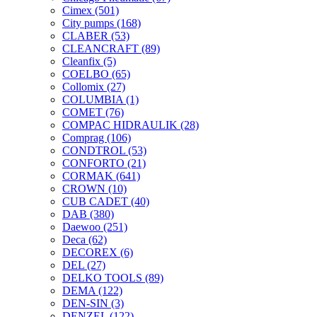
Cimex
(501)
City pumps
(168)
CLABER
(53)
CLEANCRAFT
(89)
Cleanfix
(5)
COELBO
(65)
Collomix
(27)
COLUMBIA
(1)
COMET
(76)
COMPAC HIDRAULIK
(28)
Comprag
(106)
CONDTROL
(53)
CONFORTO
(21)
CORMAK
(641)
CROWN
(10)
CUB CADET
(40)
DAB
(380)
Daewoo
(251)
Deca
(62)
DECOREX
(6)
DEL
(27)
DELKO TOOLS
(89)
DEMA
(122)
DEN-SIN
(3)
DENZEL
(122)