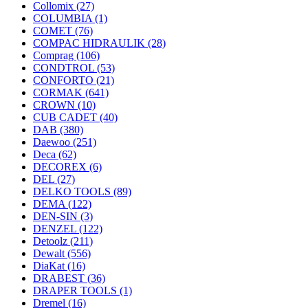
Collomix
(27)
COLUMBIA
(1)
COMET
(76)
COMPAC HIDRAULIK
(28)
Comprag
(106)
CONDTROL
(53)
CONFORTO
(21)
CORMAK
(641)
CROWN
(10)
CUB CADET
(40)
DAB
(380)
Daewoo
(251)
Deca
(62)
DECOREX
(6)
DEL
(27)
DELKO TOOLS
(89)
DEMA
(122)
DEN-SIN
(3)
DENZEL
(122)
Detoolz
(211)
Dewalt
(556)
DiaKat
(16)
DRABEST
(36)
DRAPER TOOLS
(1)
Dremel
(16)