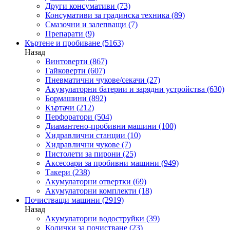
Други консумативи
(73)
Консумативи за градинска техника
(89)
Смазочни и залепващи
(7)
Препарати
(9)
Къртене и пробиване
(5163)
Назад
Винтоверти
(867)
Гайковерти
(607)
Пневматични чукове/секачи
(27)
Акумулаторни батерии и зарядни устройства
(630)
Бормашини
(892)
Къртачи
(212)
Перфоратори
(504)
Диамантено-пробивни машини
(100)
Хидравлични станции
(10)
Хидравлични чукове
(7)
Пистолети за пирони
(25)
Аксесоари за пробивни машини
(949)
Такери
(238)
Акумулаторни отвертки
(69)
Акумулаторни комплекти
(18)
Почистващи машини
(2919)
Назад
Акумулаторни водоструйки
(39)
Колички за почистване
(23)