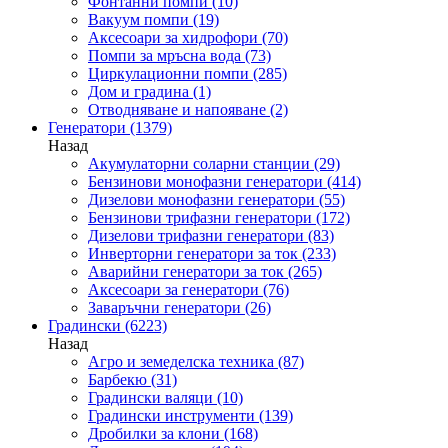
Фонтанни помпи
(10)
Вакуум помпи
(19)
Аксесоари за хидрофори
(70)
Помпи за мръсна вода
(73)
Циркулационни помпи
(285)
Дом и градина
(1)
Отводняване и напояване
(2)
Генератори
(1379)
Назад
Акумулаторни соларни станции
(29)
Бензинови монофазни генератори
(414)
Дизелови монофазни генератори
(55)
Бензинови трифазни генератори
(172)
Дизелови трифазни генератори
(83)
Инверторни генератори за ток
(233)
Аварийни генератори за ток
(265)
Аксесоари за генератори
(76)
Заваръчни генератори
(26)
Градински
(6223)
Назад
Агро и земеделска техника
(87)
Барбекю
(31)
Градински валяци
(10)
Градински инструменти
(139)
Дробилки за клони
(168)