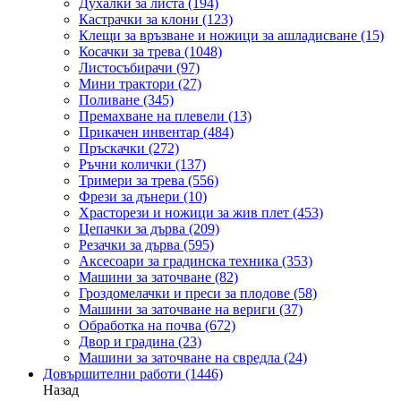
Духалки за листа
(194)
Кастрачки за клони
(123)
Клещи за връзване и ножици за ашладисване
(15)
Косачки за трева
(1048)
Листосъбирачи
(97)
Мини трактори
(27)
Поливане
(345)
Премахване на плевели
(13)
Прикачен инвентар
(484)
Пръскачки
(272)
Ръчни колички
(137)
Тримери за трева
(556)
Фрези за дънери
(10)
Храсторези и ножици за жив плет
(453)
Цепачки за дърва
(209)
Резачки за дърва
(595)
Аксесоари за градинска техника
(353)
Машини за заточване
(82)
Гроздомелачки и преси за плодове
(58)
Машини за заточване на вериги
(37)
Обработка на почва
(672)
Двор и градина
(23)
Машини за заточване на свредла
(24)
Довършителни работи
(1446)
Назад