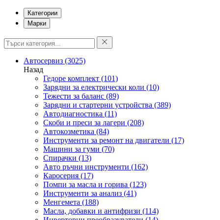
Категории
Марки
Автосервиз
(3025)
Назад
Гедоре комплект
(101)
Зарядни за електрически коли
(10)
Тежести за баланс
(89)
Зарядни и стартерни устройства
(389)
Автодиагностика
(11)
Скоби и преси за лагери
(208)
Автокозметика
(84)
Инструменти за ремонт на двигатели
(17)
Машини за гуми
(70)
Спирачки
(13)
Авто ръчни инструменти
(162)
Каросерия
(17)
Помпи за масла и горива
(123)
Инструменти за анализ
(41)
Менгемета
(188)
Масла, добавки и антифризи
(114)
Инверторни преобразуватели
(14)