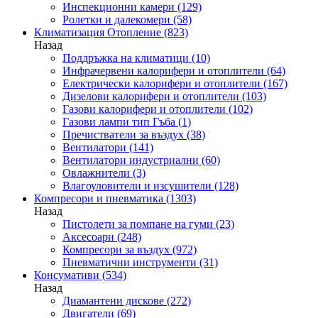
Инспекционни камери
(129)
Ролетки и далекомери
(58)
Климатизация Отопление
(823)
Назад
Поддръжка на климатици
(10)
Инфрачервени калорифери и отоплители
(64)
Електрически калорифери и отоплители
(167)
Дизелови калорифери и отоплители
(103)
Газови калорифери и отоплители
(102)
Газови лампи тип Гъба
(1)
Пречистватели за въздух
(38)
Вентилатори
(141)
Вентилатори индустриални
(60)
Овлажнители
(3)
Влагоуловители и изсушители
(128)
Компресори и пневматика
(1303)
Назад
Пистолети за помпане на гуми
(23)
Аксесоари
(248)
Компресори за въздух
(972)
Пневматични инструменти
(31)
Консумативи
(534)
Назад
Диамантени дискове
(272)
Двигатели
(69)