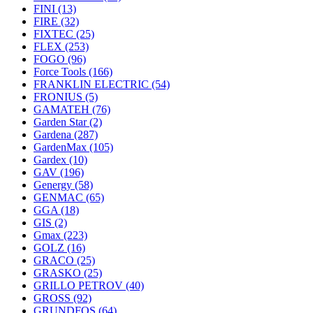
FINI
(13)
FIRE
(32)
FIXTEC
(25)
FLEX
(253)
FOGO
(96)
Force Tools
(166)
FRANKLIN ELECTRIC
(54)
FRONIUS
(5)
GAMATEH
(76)
Garden Star
(2)
Gardena
(287)
GardenMax
(105)
Gardex
(10)
GAV
(196)
Genergy
(58)
GENMAC
(65)
GGA
(18)
GIS
(2)
Gmax
(223)
GOLZ
(16)
GRACO
(25)
GRASKO
(25)
GRILLO PETROV
(40)
GROSS
(92)
GRUNDFOS
(64)