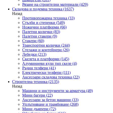
Рязане на строителни материали
(429)
Складова и подемна техника
(1637)
Назад
Противопожарна техника
(33)
Стълби и степенки
(549)
Ножични платформи
(66)
Палетни колички
(83)
Палетни стакери
(9)
Стакери
(60)
Транспортни колички
(244)
Стелажи и контейнери
(26)
Лебедки
(213)
Скелета и платформи
(145)
Алуминиеви кули тип скеле
(4)
Ръчни телфери
(41)
Електрически телфери
(111)
Аксесоари складова техника
(22)
Строителна техника
(2135)
Назад
Машини и инструменти за арматура
(49)
Мини багери
(22)
Аксесоари за бетон машини
(33)
Уплътняване и трамбоване
(268)
Мини дъмпери
(72)