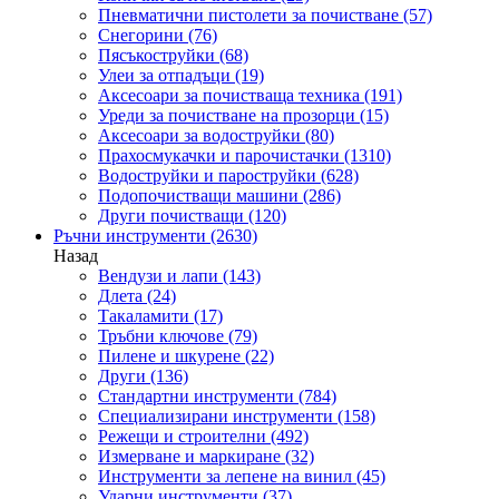
Пневматични пистолети за почистване
(57)
Снегорини
(76)
Пясъкоструйки
(68)
Улеи за отпадъци
(19)
Аксесоари за почистваща техника
(191)
Уреди за почистване на прозорци
(15)
Аксесоари за водоструйки
(80)
Прахосмукачки и парочистачки
(1310)
Водоструйки и пароструйки
(628)
Подопочистващи машини
(286)
Други почистващи
(120)
Ръчни инструменти
(2630)
Назад
Вендузи и лапи
(143)
Длета
(24)
Такаламити
(17)
Тръбни ключове
(79)
Пилене и шкурене
(22)
Други
(136)
Стандартни инструменти
(784)
Специализирани инструменти
(158)
Режещи и строителни
(492)
Измерване и маркиране
(32)
Инструменти за лепене на винил
(45)
Ударни инструменти
(37)