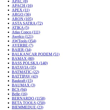
APAC
(8)
APACH
(16)
APEX
(11)
ARGO
(36)
ARON
(105)
ASTA SATRA
(72)
ATIKA
(5)
Atlas Copco
(111)
Awelco
(121)
AWTools
(354)
AYERBE
(7)
BAIER
(34)
BALKANCAR PODEM
(51)
BAMAX
(80)
BASS POLSKA
(140)
BATAVIA
(35)
BATMATIC
(22)
BATTIPAV
(43)
Baukraft
(15)
BAUMAX
(3)
BCS
(94)
Belle
(16)
BERNARDO
(1158)
BETA TOOLS
(250)
BIEMMEDUE
(23)