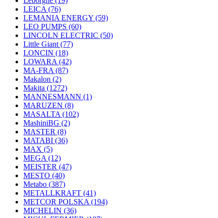
Leborgne
(19)
LEICA
(76)
LEMANIA ENERGY
(59)
LEO PUMPS
(60)
LINCOLN ELECTRIC
(50)
Little Giant
(77)
LONCIN
(18)
LOWARA
(42)
MA-FRA
(87)
Makalon
(2)
Makita
(1272)
MANNESMANN
(1)
MARUZEN
(8)
MASALTA
(102)
MashiniBG
(2)
MASTER
(8)
MATABI
(36)
MAX
(5)
MEGA
(12)
MEISTER
(47)
MESTO
(40)
Metabo
(387)
METALLKRAFT
(41)
METCOR POLSKA
(194)
MICHELIN
(36)