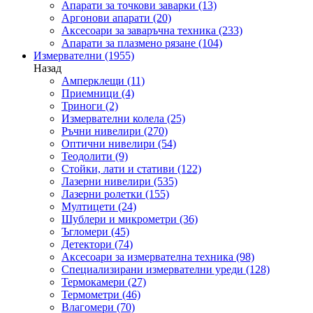
Апарати за точкови заварки
(13)
Аргонови апарати
(20)
Аксесоари за заваръчна техника
(233)
Апарати за плазмено рязане
(104)
Измервателни
(1955)
Назад
Амперклещи
(11)
Приемници
(4)
Триноги
(2)
Измервателни колела
(25)
Ръчни нивелири
(270)
Оптични нивелири
(54)
Теодолити
(9)
Стойки, лати и стативи
(122)
Лазерни нивелири
(535)
Лазерни ролетки
(155)
Мултицети
(24)
Шублери и микрометри
(36)
Ъгломери
(45)
Детектори
(74)
Аксесоари за измервателна техника
(98)
Специализирани измервателни уреди
(128)
Термокамери
(27)
Термометри
(46)
Влагомери
(70)