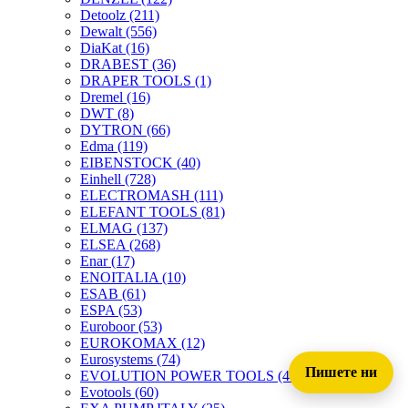
Detoolz
(211)
Dewalt
(556)
DiaKat
(16)
DRABEST
(36)
DRAPER TOOLS
(1)
Dremel
(16)
DWT
(8)
DYTRON
(66)
Edma
(119)
EIBENSTOCK
(40)
Einhell
(728)
ELECTROMASH
(111)
ELEFANT TOOLS
(81)
ELMAG
(137)
ELSEA
(268)
Enar
(17)
ENOITALIA
(10)
ESAB
(61)
ESPA
(53)
Euroboor
(53)
EUROKOMAX
(12)
Eurosystems
(74)
Пишете ни
EVOLUTION POWER TOOLS
(45)
Evotools
(60)