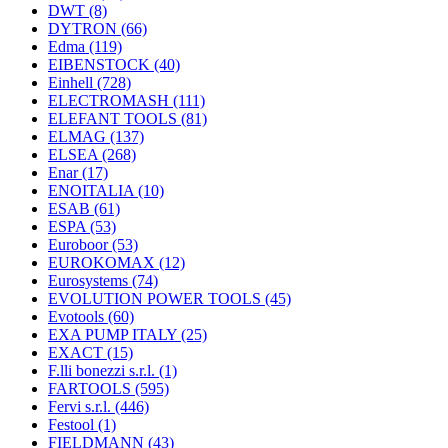
DWT
(8)
DYTRON
(66)
Edma
(119)
EIBENSTOCK
(40)
Einhell
(728)
ELECTROMASH
(111)
ELEFANT TOOLS
(81)
ELMAG
(137)
ELSEA
(268)
Enar
(17)
ENOITALIA
(10)
ESAB
(61)
ESPA
(53)
Euroboor
(53)
EUROKOMAX
(12)
Eurosystems
(74)
EVOLUTION POWER TOOLS
(45)
Evotools
(60)
EXA PUMP ITALY
(25)
EXACT
(15)
F.lli bonezzi s.r.l.
(1)
FARTOOLS
(595)
Fervi s.r.l.
(446)
Festool
(1)
FIELDMANN
(43)