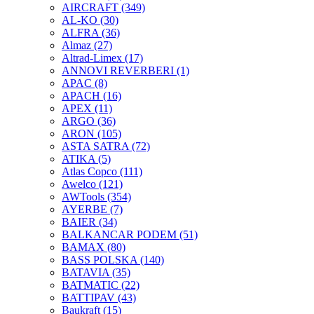
AIRCRAFT
(349)
AL-KO
(30)
ALFRA
(36)
Almaz
(27)
Altrad-Limex
(17)
ANNOVI REVERBERI
(1)
APAC
(8)
APACH
(16)
APEX
(11)
ARGO
(36)
ARON
(105)
ASTA SATRA
(72)
ATIKA
(5)
Atlas Copco
(111)
Awelco
(121)
AWTools
(354)
AYERBE
(7)
BAIER
(34)
BALKANCAR PODEM
(51)
BAMAX
(80)
BASS POLSKA
(140)
BATAVIA
(35)
BATMATIC
(22)
BATTIPAV
(43)
Baukraft
(15)