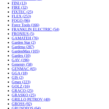
FINI
(13)
FIRE
(32)
FIXTEC
(25)
FLEX
(253)
FOGO
(96)
Force Tools
(166)
FRANKLIN ELECTRIC
(54)
FRONIUS
(5)
GAMATEH
(76)
Garden Star
(2)
Gardena
(287)
GardenMax
(105)
Gardex
(10)
GAV
(196)
Genergy
(58)
GENMAC
(65)
GGA
(18)
GIS
(2)
Gmax
(223)
GOLZ
(16)
GRACO
(25)
GRASKO
(25)
GRILLO PETROV
(40)
GROSS
(92)
GRUNDFOS
(64)