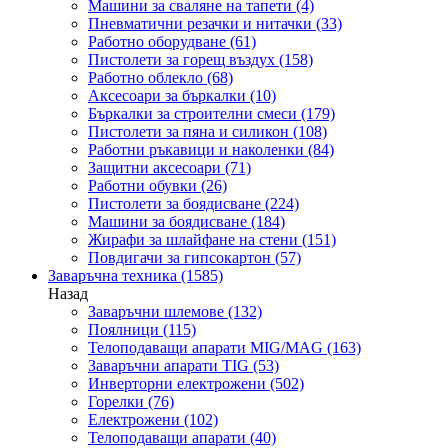
Машини за сваляне на тапети
(4)
Пневматични резачки и нитачки
(33)
Работно оборудване
(61)
Пистолети за горещ въздух
(158)
Работно облекло
(68)
Аксесоари за бъркалки
(10)
Бъркалки за строителни смеси
(179)
Пистолети за пяна и силикон
(108)
Работни ръкавици и наколенки
(84)
Защитни аксесоари
(71)
Работни обувки
(26)
Пистолети за боядисване
(224)
Машини за боядисване
(184)
Жирафи за шлайфане на стени
(151)
Повдигачи за гипсокартон
(57)
Заваръчна техника
(1585)
Назад
Заваръчни шлемове
(132)
Поялници
(115)
Телоподаващи апарати MIG/MAG
(163)
Заваръчни апарати TIG
(53)
Инверторни електрожени
(502)
Горелки
(76)
Електрожени
(102)
Телоподаващи апарати
(40)