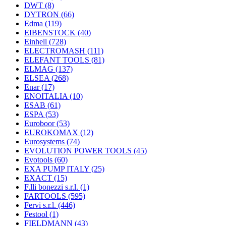
DWT
(8)
DYTRON
(66)
Edma
(119)
EIBENSTOCK
(40)
Einhell
(728)
ELECTROMASH
(111)
ELEFANT TOOLS
(81)
ELMAG
(137)
ELSEA
(268)
Enar
(17)
ENOITALIA
(10)
ESAB
(61)
ESPA
(53)
Euroboor
(53)
EUROKOMAX
(12)
Eurosystems
(74)
EVOLUTION POWER TOOLS
(45)
Evotools
(60)
EXA PUMP ITALY
(25)
EXACT
(15)
F.lli bonezzi s.r.l.
(1)
FARTOOLS
(595)
Fervi s.r.l.
(446)
Festool
(1)
FIELDMANN
(43)