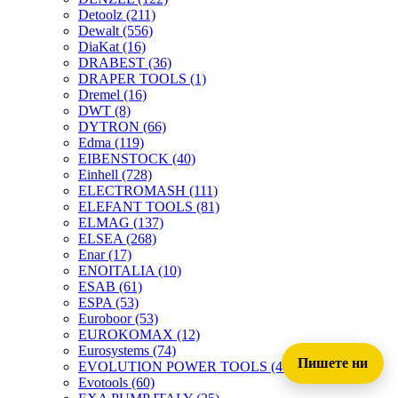
Detoolz
(211)
Dewalt
(556)
DiaKat
(16)
DRABEST
(36)
DRAPER TOOLS
(1)
Dremel
(16)
DWT
(8)
DYTRON
(66)
Edma
(119)
EIBENSTOCK
(40)
Einhell
(728)
ELECTROMASH
(111)
ELEFANT TOOLS
(81)
ELMAG
(137)
ELSEA
(268)
Enar
(17)
ENOITALIA
(10)
ESAB
(61)
ESPA
(53)
Euroboor
(53)
EUROKOMAX
(12)
Eurosystems
(74)
Пишете ни
EVOLUTION POWER TOOLS
(45)
Evotools
(60)