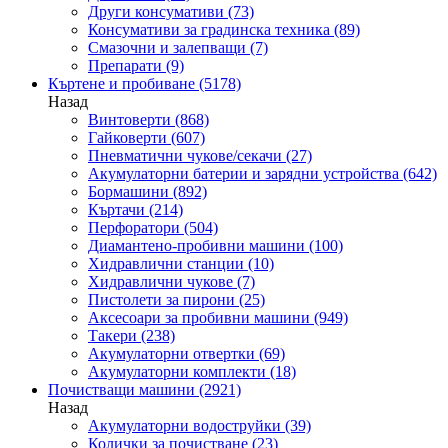
Други консумативи
(73)
Консумативи за градинска техника
(89)
Смазочни и залепващи
(7)
Препарати
(9)
Къртене и пробиване
(5178)
Назад
Винтоверти
(868)
Гайковерти
(607)
Пневматични чукове/секачи
(27)
Акумулаторни батерии и зарядни устройства
(642)
Бормашини
(892)
Къртачи
(214)
Перфоратори
(504)
Диамантено-пробивни машини
(100)
Хидравлични станции
(10)
Хидравлични чукове
(7)
Пистолети за пирони
(25)
Аксесоари за пробивни машини
(949)
Такери
(238)
Акумулаторни отвертки
(69)
Акумулаторни комплекти
(18)
Почистващи машини
(2921)
Назад
Акумулаторни водоструйки
(39)
Колички за почистване
(23)