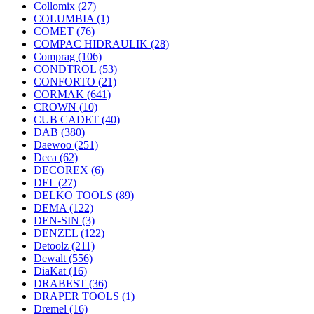
Collomix
(27)
COLUMBIA
(1)
COMET
(76)
COMPAC HIDRAULIK
(28)
Comprag
(106)
CONDTROL
(53)
CONFORTO
(21)
CORMAK
(641)
CROWN
(10)
CUB CADET
(40)
DAB
(380)
Daewoo
(251)
Deca
(62)
DECOREX
(6)
DEL
(27)
DELKO TOOLS
(89)
DEMA
(122)
DEN-SIN
(3)
DENZEL
(122)
Detoolz
(211)
Dewalt
(556)
DiaKat
(16)
DRABEST
(36)
DRAPER TOOLS
(1)
Dremel
(16)