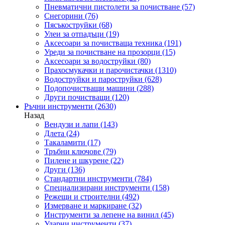
Пневматични пистолети за почистване
(57)
Снегорини
(76)
Пясъкоструйки
(68)
Улеи за отпадъци
(19)
Аксесоари за почистваща техника
(191)
Уреди за почистване на прозорци
(15)
Аксесоари за водоструйки
(80)
Прахосмукачки и парочистачки
(1310)
Водоструйки и пароструйки
(628)
Подопочистващи машини
(288)
Други почистващи
(120)
Ръчни инструменти
(2630)
Назад
Вендузи и лапи
(143)
Длета
(24)
Такаламити
(17)
Тръбни ключове
(79)
Пилене и шкурене
(22)
Други
(136)
Стандартни инструменти
(784)
Специализирани инструменти
(158)
Режещи и строителни
(492)
Измерване и маркиране
(32)
Инструменти за лепене на винил
(45)
Ударни инструменти
(37)