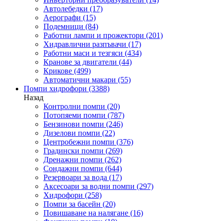
Автолебедки
(17)
Аерографи
(15)
Подемници
(84)
Работни лампи и прожектори
(201)
Хидравлични разпъвачи
(17)
Работни маси и тезгяси
(434)
Кранове за двигатели
(44)
Крикове
(499)
Автоматични макари
(55)
Помпи хидрофори
(3388)
Назад
Контролни помпи
(20)
Потопяеми помпи
(787)
Бензинови помпи
(246)
Дизелови помпи
(22)
Центробежни помпи
(376)
Градински помпи
(269)
Дренажни помпи
(262)
Сондажни помпи
(644)
Резервоари за вода
(17)
Аксесоари за водни помпи
(297)
Хидрофори
(258)
Помпи за басейн
(20)
Повишаване на налягане
(16)