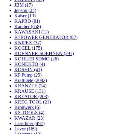
JBM
(17)
Jepson
(24)
Kaiser
(13)
KAPRO
(81)
Karcher
(658)
KAWASAKI
(11)
KJ POWER GENERATOR
(87)
KNIPEX
(37)
KOCEL
(175)
KOENNER-SOEHNEN
(297)
KOHLER SDMO
(26)
KONEKTO
(4)
KOSHIN
(41)
KP Pump
(25)
KraftDele
(2082)
KRANZLE
(24)
KRAUSE
(131)
KREATOR
(203)
KREG TOOL
(21)
Kronwerk
(6)
KS TOOLS
(4)
KWAZAR
(23)
Laserliner
(497)
Lavor
(169)