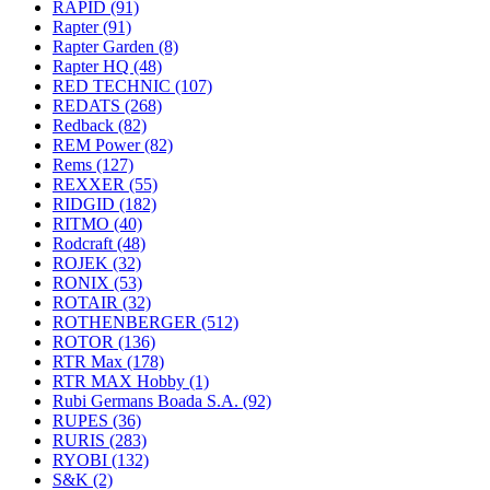
RAPID
(91)
Rapter
(91)
Rapter Garden
(8)
Rapter HQ
(48)
RED TECHNIC
(107)
REDATS
(268)
Redback
(82)
REM Power
(82)
Rems
(127)
REXXER
(55)
RIDGID
(182)
RITMO
(40)
Rodcraft
(48)
ROJEK
(32)
RONIX
(53)
ROTAIR
(32)
ROTHENBERGER
(512)
ROTOR
(136)
RTR Max
(178)
RTR MAX Hobby
(1)
Rubi Germans Boada S.A.
(92)
RUPES
(36)
RURIS
(283)
RYOBI
(132)
S&K
(2)