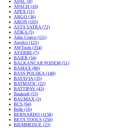
APAC
(8)
APACH
(16)
APEX
(11)
ARGO
(36)
ARON
(105)
ASTA SATRA
(72)
ATIKA
(5)
Atlas Copco
(111)
Awelco
(121)
AWTools
(354)
AYERBE
(7)
BAIER
(34)
BALKANCAR PODEM
(51)
BAMAX
(80)
BASS POLSKA
(140)
BATAVIA
(35)
BATMATIC
(22)
BATTIPAV
(43)
Baukraft
(15)
BAUMAX
(3)
BCS
(94)
Belle
(16)
BERNARDO
(1158)
BETA TOOLS
(250)
BIEMMEDUE
(23)