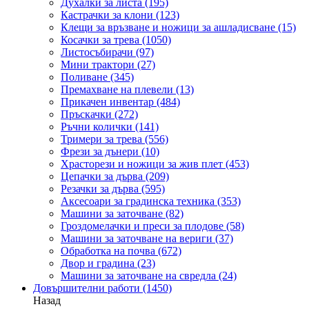
Духалки за листа
(195)
Кастрачки за клони
(123)
Клещи за връзване и ножици за ашладисване
(15)
Косачки за трева
(1050)
Листосъбирачи
(97)
Мини трактори
(27)
Поливане
(345)
Премахване на плевели
(13)
Прикачен инвентар
(484)
Пръскачки
(272)
Ръчни колички
(141)
Тримери за трева
(556)
Фрези за дънери
(10)
Храсторези и ножици за жив плет
(453)
Цепачки за дърва
(209)
Резачки за дърва
(595)
Аксесоари за градинска техника
(353)
Машини за заточване
(82)
Гроздомелачки и преси за плодове
(58)
Машини за заточване на вериги
(37)
Обработка на почва
(672)
Двор и градина
(23)
Машини за заточване на свредла
(24)
Довършителни работи
(1450)
Назад