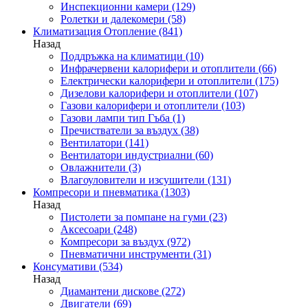
Инспекционни камери
(129)
Ролетки и далекомери
(58)
Климатизация Отопление
(841)
Назад
Поддръжка на климатици
(10)
Инфрачервени калорифери и отоплители
(66)
Електрически калорифери и отоплители
(175)
Дизелови калорифери и отоплители
(107)
Газови калорифери и отоплители
(103)
Газови лампи тип Гъба
(1)
Пречистватели за въздух
(38)
Вентилатори
(141)
Вентилатори индустриални
(60)
Овлажнители
(3)
Влагоуловители и изсушители
(131)
Компресори и пневматика
(1303)
Назад
Пистолети за помпане на гуми
(23)
Аксесоари
(248)
Компресори за въздух
(972)
Пневматични инструменти
(31)
Консумативи
(534)
Назад
Диамантени дискове
(272)
Двигатели
(69)