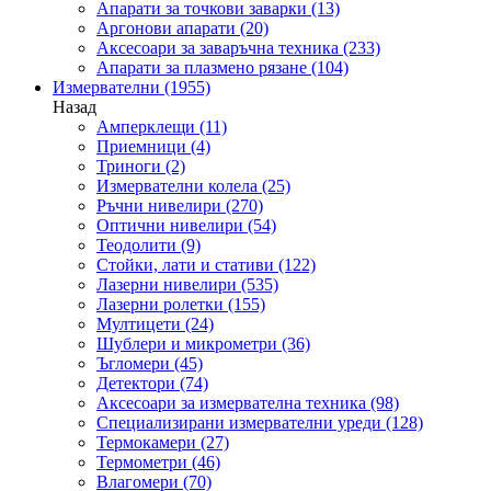
Апарати за точкови заварки
(13)
Аргонови апарати
(20)
Аксесоари за заваръчна техника
(233)
Апарати за плазмено рязане
(104)
Измервателни
(1955)
Назад
Амперклещи
(11)
Приемници
(4)
Триноги
(2)
Измервателни колела
(25)
Ръчни нивелири
(270)
Оптични нивелири
(54)
Теодолити
(9)
Стойки, лати и стативи
(122)
Лазерни нивелири
(535)
Лазерни ролетки
(155)
Мултицети
(24)
Шублери и микрометри
(36)
Ъгломери
(45)
Детектори
(74)
Аксесоари за измервателна техника
(98)
Специализирани измервателни уреди
(128)
Термокамери
(27)
Термометри
(46)
Влагомери
(70)