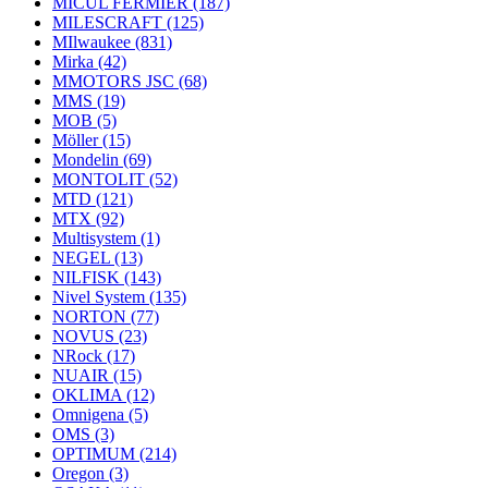
MICUL FERMIER
(187)
MILESCRAFT
(125)
MIlwaukee
(831)
Mirka
(42)
MMOTORS JSC
(68)
MMS
(19)
MOB
(5)
Möller
(15)
Mondelin
(69)
MONTOLIT
(52)
MTD
(121)
MTX
(92)
Multisystem
(1)
NEGEL
(13)
NILFISK
(143)
Nivel System
(135)
NORTON
(77)
NOVUS
(23)
NRock
(17)
NUAIR
(15)
OKLIMA
(12)
Omnigena
(5)
OMS
(3)
OPTIMUM
(214)
Oregon
(3)