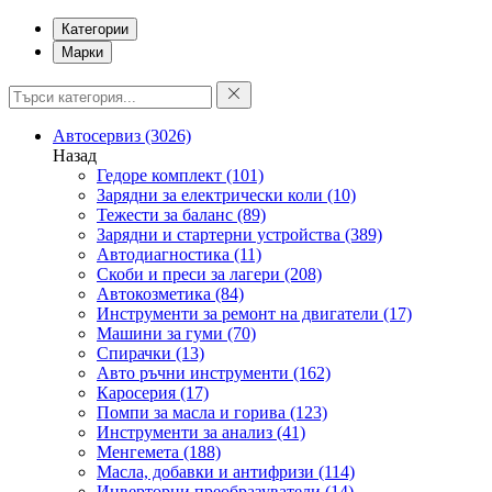
Категории
Марки
Автосервиз
(3026)
Назад
Гедоре комплект
(101)
Зарядни за електрически коли
(10)
Тежести за баланс
(89)
Зарядни и стартерни устройства
(389)
Автодиагностика
(11)
Скоби и преси за лагери
(208)
Автокозметика
(84)
Инструменти за ремонт на двигатели
(17)
Машини за гуми
(70)
Спирачки
(13)
Авто ръчни инструменти
(162)
Каросерия
(17)
Помпи за масла и горива
(123)
Инструменти за анализ
(41)
Менгемета
(188)
Масла, добавки и антифризи
(114)
Инверторни преобразуватели
(14)