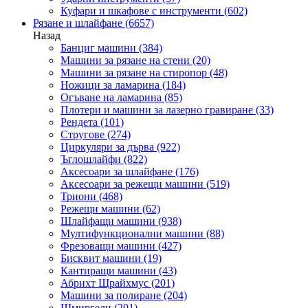
Куфари и шкафове с инструменти
(602)
Рязане и шлайфане
(6657)
Назад
Банциг машини
(384)
Машини за рязане на стени
(20)
Машини за рязане на стиропор
(48)
Ножици за ламарина
(184)
Огъване на ламарина
(85)
Плотери и машини за лазерно гравиране
(33)
Рендета
(101)
Стругове
(274)
Циркуляри за дърва
(922)
Ъглошлайфи
(822)
Аксесоари за шлайфане
(176)
Аксесоари за режещи машини
(519)
Триони
(468)
Режещи машини
(62)
Шлайфащи машини
(938)
Мултифункционални машини
(88)
Фрезоващи машини
(427)
Бисквит машини
(19)
Кантиращи машини
(43)
Абрихт Щрайхмус
(201)
Машини за полиране
(204)
Шмиргели
(201)