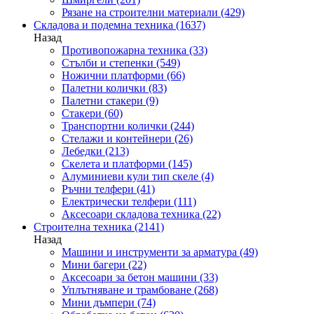
Рязане на строителни материали
(429)
Складова и подемна техника
(1637)
Назад
Противопожарна техника
(33)
Стълби и степенки
(549)
Ножични платформи
(66)
Палетни колички
(83)
Палетни стакери
(9)
Стакери
(60)
Транспортни колички
(244)
Стелажи и контейнери
(26)
Лебедки
(213)
Скелета и платформи
(145)
Алуминиеви кули тип скеле
(4)
Ръчни телфери
(41)
Електрически телфери
(111)
Аксесоари складова техника
(22)
Строителна техника
(2141)
Назад
Машини и инструменти за арматура
(49)
Мини багери
(22)
Аксесоари за бетон машини
(33)
Уплътняване и трамбоване
(268)
Мини дъмпери
(74)