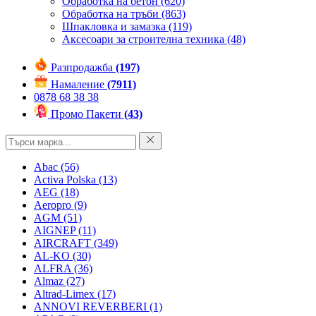
Обработка на бетон
(620)
Обработка на тръби
(863)
Шпакловка и замазка
(119)
Аксесоари за строителна техника
(48)
Разпродажба
(197)
Намаление
(7911)
0878 68 38 38
Промо Пакети
(43)
Abac
(56)
Activa Polska
(13)
AEG
(18)
Aeropro
(9)
AGM
(51)
AIGNEP
(11)
AIRCRAFT
(349)
AL-KO
(30)
ALFRA
(36)
Almaz
(27)
Altrad-Limex
(17)
ANNOVI REVERBERI
(1)