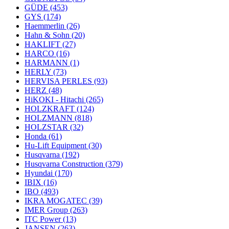
GÜDE
(453)
GYS
(174)
Haemmerlin
(26)
Hahn & Sohn
(20)
HAKLIFT
(27)
HARCO
(16)
HARMANN
(1)
HERLY
(73)
HERVISA PERLES
(93)
HERZ
(48)
HiKOKI - Hitachi
(265)
HOLZKRAFT
(124)
HOLZMANN
(818)
HOLZSTAR
(32)
Honda
(61)
Hu-Lift Equipment
(30)
Husqvarna
(192)
Husqvarna Construction
(379)
Hyundai
(170)
IBIX
(16)
IBO
(493)
IKRA MOGATEC
(39)
IMER Group
(263)
ITC Power
(13)
JANSEN
(263)