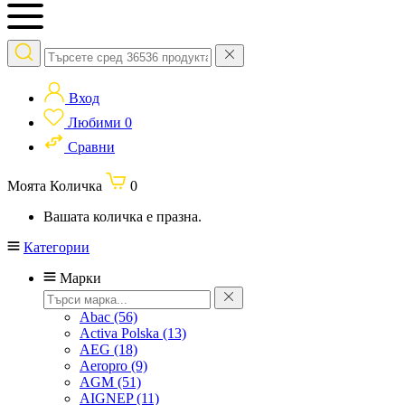
Вход
Любими
0
Сравни
Моята Количка
0
Вашата количка е празна.
Категории
Марки
Abac
(56)
Activa Polska
(13)
AEG
(18)
Aeropro
(9)
AGM
(51)
AIGNEP
(11)