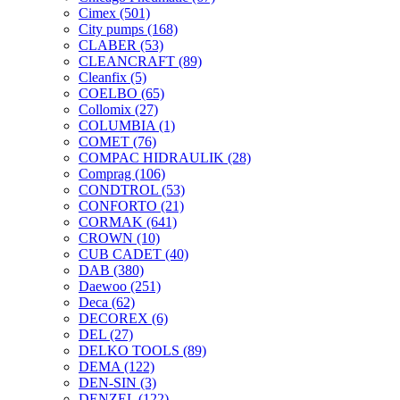
Cimex
(501)
City pumps
(168)
CLABER
(53)
CLEANCRAFT
(89)
Cleanfix
(5)
COELBO
(65)
Collomix
(27)
COLUMBIA
(1)
COMET
(76)
COMPAC HIDRAULIK
(28)
Comprag
(106)
CONDTROL
(53)
CONFORTO
(21)
CORMAK
(641)
CROWN
(10)
CUB CADET
(40)
DAB
(380)
Daewoo
(251)
Deca
(62)
DECOREX
(6)
DEL
(27)
DELKO TOOLS
(89)
DEMA
(122)
DEN-SIN
(3)
DENZEL
(122)