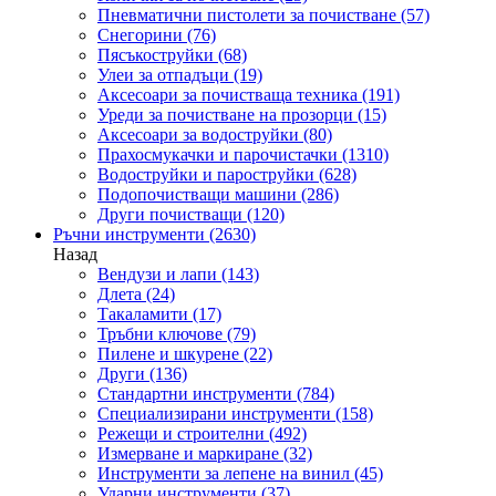
Пневматични пистолети за почистване
(57)
Снегорини
(76)
Пясъкоструйки
(68)
Улеи за отпадъци
(19)
Аксесоари за почистваща техника
(191)
Уреди за почистване на прозорци
(15)
Аксесоари за водоструйки
(80)
Прахосмукачки и парочистачки
(1310)
Водоструйки и пароструйки
(628)
Подопочистващи машини
(286)
Други почистващи
(120)
Ръчни инструменти
(2630)
Назад
Вендузи и лапи
(143)
Длета
(24)
Такаламити
(17)
Тръбни ключове
(79)
Пилене и шкурене
(22)
Други
(136)
Стандартни инструменти
(784)
Специализирани инструменти
(158)
Режещи и строителни
(492)
Измерване и маркиране
(32)
Инструменти за лепене на винил
(45)
Ударни инструменти
(37)