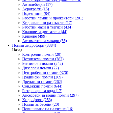
Автолебедки
(17)
Аерографи
(15)
Подемници
(84)
Работни лампи и прожектори
(201)
Хидравлични разпъвачи
(17)
Работни маси и тезгяси
(434)
Кранове за двигатели
(44)
Крикове
(499)
Автоматични макари
(55)
Помпи хидрофори
(3384)
Назад
Контролни помпи
(20)
Потопяеми помпи
(787)
Бензинови помпи
(242)
Дизелови помпи
(22)
Центробежни помпи
(376)
Градински помпи
(269)
Дренажни помпи
(262)
Сондажни помпи
(644)
Резервоари за вода
(17)
Аксесоари за водни помпи
(297)
Хидрофори
(258)
Помпи за басейн
(20)
Повишаване на налягане
(16)