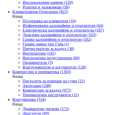
Инспекционни камери
(129)
Ролетки и далекомери
(58)
Климатизация Отопление
(823)
Назад
Поддръжка на климатици
(10)
Инфрачервени калорифери и отоплители
(64)
Електрически калорифери и отоплители
(167)
Дизелови калорифери и отоплители
(103)
Газови калорифери и отоплители
(102)
Газови лампи тип Гъба
(1)
Пречистватели за въздух
(38)
Вентилатори
(141)
Вентилатори индустриални
(60)
Овлажнители
(3)
Влагоуловители и изсушители
(128)
Компресори и пневматика
(1303)
Назад
Пистолети за помпане на гуми
(23)
Аксесоари
(248)
Компресори за въздух
(972)
Пневматични инструменти
(31)
Консумативи
(534)
Назад
Диамантени дискове
(272)
Двигатели
(69)