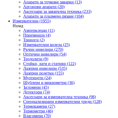
Апарати за точкови заварки
(13)
Аргонови апарати
(20)
Аксесоари за заваръчна техника
(233)
Апарати за плазмено рязане
(104)
Измервателни
(1955)
Назад
Амперклещи
(11)
Приемници
(4)
Триноги
(2)
Измервателни колела
(25)
Ръчни нивелири
(270)
Оптични нивелири
(54)
Теодолити
(9)
Стойки, лати и стативи
(122)
Лазерни нивелири
(535)
Лазерни ролетки
(155)
Мултицети
(24)
Шублери и микрометри
(36)
Ъгломери
(45)
Детектори
(74)
Аксесоари за измервателна техника
(98)
Специализирани измервателни уреди
(128)
Термокамери
(27)
Термометри
(46)
Влагомери
(70)