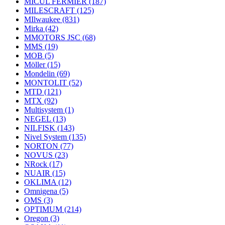
MICUL FERMIER
(187)
MILESCRAFT
(125)
MIlwaukee
(831)
Mirka
(42)
MMOTORS JSC
(68)
MMS
(19)
MOB
(5)
Möller
(15)
Mondelin
(69)
MONTOLIT
(52)
MTD
(121)
MTX
(92)
Multisystem
(1)
NEGEL
(13)
NILFISK
(143)
Nivel System
(135)
NORTON
(77)
NOVUS
(23)
NRock
(17)
NUAIR
(15)
OKLIMA
(12)
Omnigena
(5)
OMS
(3)
OPTIMUM
(214)
Oregon
(3)