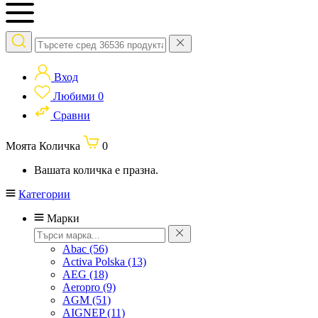
Вход
Любими
0
Сравни
Моята Количка
0
Вашата количка е празна.
Категории
Марки
Abac
(56)
Activa Polska
(13)
AEG
(18)
Aeropro
(9)
AGM
(51)
AIGNEP
(11)