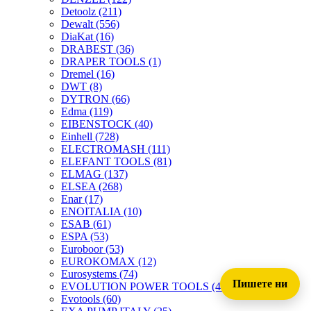
Detoolz
(211)
Dewalt
(556)
DiaKat
(16)
DRABEST
(36)
DRAPER TOOLS
(1)
Dremel
(16)
DWT
(8)
DYTRON
(66)
Edma
(119)
EIBENSTOCK
(40)
Einhell
(728)
ELECTROMASH
(111)
ELEFANT TOOLS
(81)
ELMAG
(137)
ELSEA
(268)
Enar
(17)
ENOITALIA
(10)
ESAB
(61)
ESPA
(53)
Euroboor
(53)
EUROKOMAX
(12)
Eurosystems
(74)
Пишете ни
EVOLUTION POWER TOOLS
(45)
Evotools
(60)