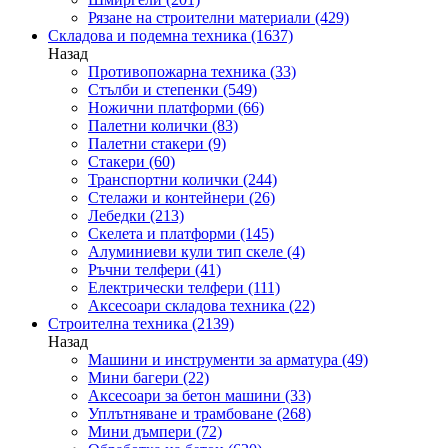
Рязане на строителни материали
(429)
Складова и подемна техника
(1637)
Назад
Противопожарна техника
(33)
Стълби и степенки
(549)
Ножични платформи
(66)
Палетни колички
(83)
Палетни стакери
(9)
Стакери
(60)
Транспортни колички
(244)
Стелажи и контейнери
(26)
Лебедки
(213)
Скелета и платформи
(145)
Алуминиеви кули тип скеле
(4)
Ръчни телфери
(41)
Електрически телфери
(111)
Аксесоари складова техника
(22)
Строителна техника
(2139)
Назад
Машини и инструменти за арматура
(49)
Мини багери
(22)
Аксесоари за бетон машини
(33)
Уплътняване и трамбоване
(268)
Мини дъмпери
(72)