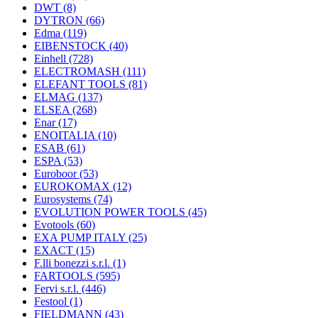
DWT
(8)
DYTRON
(66)
Edma
(119)
EIBENSTOCK
(40)
Einhell
(728)
ELECTROMASH
(111)
ELEFANT TOOLS
(81)
ELMAG
(137)
ELSEA
(268)
Enar
(17)
ENOITALIA
(10)
ESAB
(61)
ESPA
(53)
Euroboor
(53)
EUROKOMAX
(12)
Eurosystems
(74)
EVOLUTION POWER TOOLS
(45)
Evotools
(60)
EXA PUMP ITALY
(25)
EXACT
(15)
F.lli bonezzi s.r.l.
(1)
FARTOOLS
(595)
Fervi s.r.l.
(446)
Festool
(1)
FIELDMANN
(43)