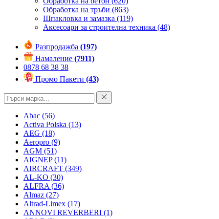
Обработка на бетон
(620)
Обработка на тръби
(863)
Шпакловка и замазка
(119)
Аксесоари за строителна техника
(48)
Разпродажба
(197)
Намаление
(7911)
0878 68 38 38
Промо Пакети
(43)
Abac
(56)
Activa Polska
(13)
AEG
(18)
Aeropro
(9)
AGM
(51)
AIGNEP
(11)
AIRCRAFT
(349)
AL-KO
(30)
ALFRA
(36)
Almaz
(27)
Altrad-Limex
(17)
ANNOVI REVERBERI
(1)