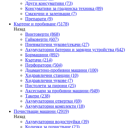
Други консумативи
(73)
Консумативи за градинска техника
(89)
Смазочни и залепващи
(7)
Препарати
(9)
Къртене и пробиване
(5178)
Назад
Винтоверти
(868)
Гайковерти
(607)
Пневматични чукове/секачи
(27)
Акумулаторни батерии и зарядни устройства
(642)
Бормашини
(892)
Къртачи
(214)
Перфоратори
(504)
Диамантено-пробивни машини
(100)
Хидравлични станции
(10)
Хидравлични чукове
(7)
Пистолети за пирони
(25)
Аксесоари за пробивни машини
(949)
Такери
(238)
Акумулаторни отвертки
(69)
Акумулаторни комплекти
(18)
Почистващи машини
(2919)
Назад
Акумулаторни водоструйки
(39)
Колички за почистване
(23)