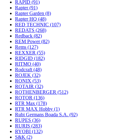
RAPID
(91)
Rapter
(91)
Rapter Garden
(8)
Rapter HQ
(48)
RED TECHNIC
(107)
REDATS
(268)
Redback
(82)
REM Power
(82)
Rems
(127)
REXXER
(55)
RIDGID
(182)
RITMO
(40)
Rodcraft
(48)
ROJEK
(32)
RONIX
(53)
ROTAIR
(32)
ROTHENBERGER
(512)
ROTOR
(136)
RTR Max
(178)
RTR MAX Hobby
(1)
Rubi Germans Boada S.A.
(92)
RUPES
(36)
RURIS
(283)
RYOBI
(132)
S&K
(2)