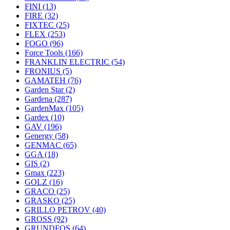
FINI
(13)
FIRE
(32)
FIXTEC
(25)
FLEX
(253)
FOGO
(96)
Force Tools
(166)
FRANKLIN ELECTRIC
(54)
FRONIUS
(5)
GAMATEH
(76)
Garden Star
(2)
Gardena
(287)
GardenMax
(105)
Gardex
(10)
GAV
(196)
Genergy
(58)
GENMAC
(65)
GGA
(18)
GIS
(2)
Gmax
(223)
GOLZ
(16)
GRACO
(25)
GRASKO
(25)
GRILLO PETROV
(40)
GROSS
(92)
GRUNDFOS
(64)