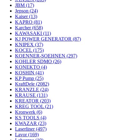
JBM
(17)
Jepson
(24)
Kaiser
(13)
KAPRO
(81)
Karcher
(658)
KAWASAKI
(11)
KJ POWER GENERATOR
(87)
KNIPEX
(37)
KOCEL
(175)
KOENNER-SOEHNEN
(297)
KOHLER SDMO
(26)
KONEKTO
(4)
KOSHIN
(41)
KP Pump
(25)
KraftDele
(2082)
KRANZLE
(24)
KRAUSE
(131)
KREATOR
(203)
KREG TOOL
(21)
Kronwerk
(6)
KS TOOLS
(4)
KWAZAR
(23)
Laserliner
(497)
Lavor
(169)