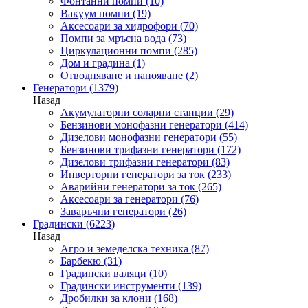
Фонтанни помпи
(10)
Вакуум помпи
(19)
Аксесоари за хидрофори
(70)
Помпи за мръсна вода
(73)
Циркулационни помпи
(285)
Дом и градина
(1)
Отводняване и напояване
(2)
Генератори
(1379)
Назад
Акумулаторни соларни станции
(29)
Бензинови монофазни генератори
(414)
Дизелови монофазни генератори
(55)
Бензинови трифазни генератори
(172)
Дизелови трифазни генератори
(83)
Инверторни генератори за ток
(233)
Аварийни генератори за ток
(265)
Аксесоари за генератори
(76)
Заваръчни генератори
(26)
Градински
(6223)
Назад
Агро и земеделска техника
(87)
Барбекю
(31)
Градински валяци
(10)
Градински инструменти
(139)
Дробилки за клони
(168)