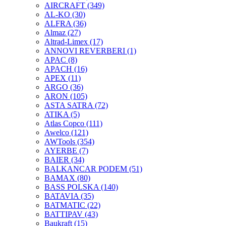
AIRCRAFT
(349)
AL-KO
(30)
ALFRA
(36)
Almaz
(27)
Altrad-Limex
(17)
ANNOVI REVERBERI
(1)
APAC
(8)
APACH
(16)
APEX
(11)
ARGO
(36)
ARON
(105)
ASTA SATRA
(72)
ATIKA
(5)
Atlas Copco
(111)
Awelco
(121)
AWTools
(354)
AYERBE
(7)
BAIER
(34)
BALKANCAR PODEM
(51)
BAMAX
(80)
BASS POLSKA
(140)
BATAVIA
(35)
BATMATIC
(22)
BATTIPAV
(43)
Baukraft
(15)