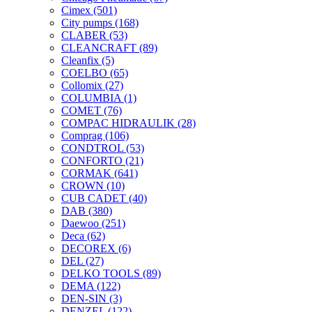
Cimex
(501)
City pumps
(168)
CLABER
(53)
CLEANCRAFT
(89)
Cleanfix
(5)
COELBO
(65)
Collomix
(27)
COLUMBIA
(1)
COMET
(76)
COMPAC HIDRAULIK
(28)
Comprag
(106)
CONDTROL
(53)
CONFORTO
(21)
CORMAK
(641)
CROWN
(10)
CUB CADET
(40)
DAB
(380)
Daewoo
(251)
Deca
(62)
DECOREX
(6)
DEL
(27)
DELKO TOOLS
(89)
DEMA
(122)
DEN-SIN
(3)
DENZEL
(122)