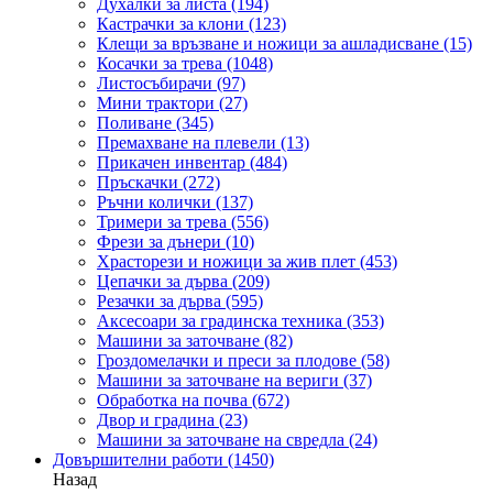
Духалки за листа
(194)
Кастрачки за клони
(123)
Клещи за връзване и ножици за ашладисване
(15)
Косачки за трева
(1048)
Листосъбирачи
(97)
Мини трактори
(27)
Поливане
(345)
Премахване на плевели
(13)
Прикачен инвентар
(484)
Пръскачки
(272)
Ръчни колички
(137)
Тримери за трева
(556)
Фрези за дънери
(10)
Храсторези и ножици за жив плет
(453)
Цепачки за дърва
(209)
Резачки за дърва
(595)
Аксесоари за градинска техника
(353)
Машини за заточване
(82)
Гроздомелачки и преси за плодове
(58)
Машини за заточване на вериги
(37)
Обработка на почва
(672)
Двор и градина
(23)
Машини за заточване на свредла
(24)
Довършителни работи
(1450)
Назад