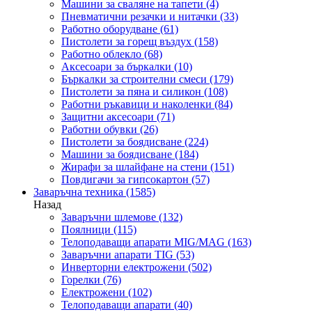
Машини за сваляне на тапети
(4)
Пневматични резачки и нитачки
(33)
Работно оборудване
(61)
Пистолети за горещ въздух
(158)
Работно облекло
(68)
Аксесоари за бъркалки
(10)
Бъркалки за строителни смеси
(179)
Пистолети за пяна и силикон
(108)
Работни ръкавици и наколенки
(84)
Защитни аксесоари
(71)
Работни обувки
(26)
Пистолети за боядисване
(224)
Машини за боядисване
(184)
Жирафи за шлайфане на стени
(151)
Повдигачи за гипсокартон
(57)
Заваръчна техника
(1585)
Назад
Заваръчни шлемове
(132)
Поялници
(115)
Телоподаващи апарати MIG/MAG
(163)
Заваръчни апарати TIG
(53)
Инверторни електрожени
(502)
Горелки
(76)
Електрожени
(102)
Телоподаващи апарати
(40)