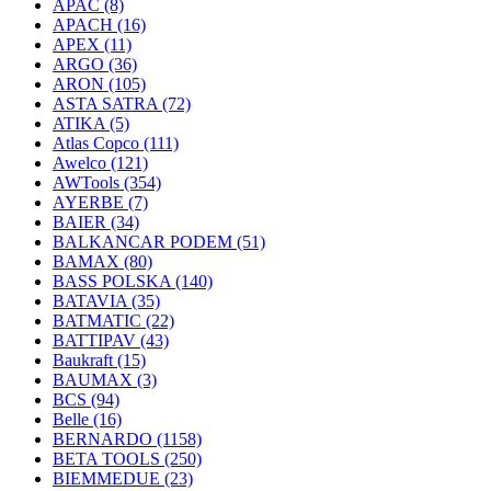
APAC
(8)
APACH
(16)
APEX
(11)
ARGO
(36)
ARON
(105)
ASTA SATRA
(72)
ATIKA
(5)
Atlas Copco
(111)
Awelco
(121)
AWTools
(354)
AYERBE
(7)
BAIER
(34)
BALKANCAR PODEM
(51)
BAMAX
(80)
BASS POLSKA
(140)
BATAVIA
(35)
BATMATIC
(22)
BATTIPAV
(43)
Baukraft
(15)
BAUMAX
(3)
BCS
(94)
Belle
(16)
BERNARDO
(1158)
BETA TOOLS
(250)
BIEMMEDUE
(23)