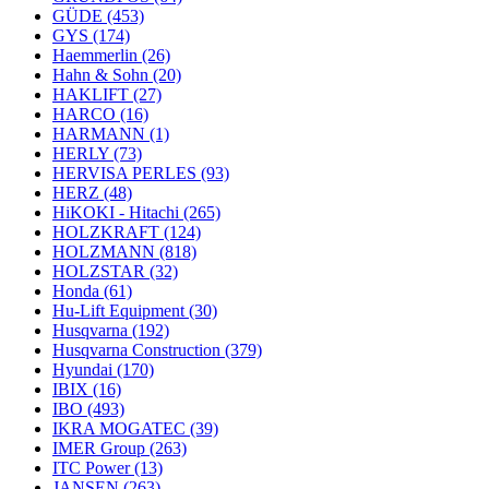
GÜDE
(453)
GYS
(174)
Haemmerlin
(26)
Hahn & Sohn
(20)
HAKLIFT
(27)
HARCO
(16)
HARMANN
(1)
HERLY
(73)
HERVISA PERLES
(93)
HERZ
(48)
HiKOKI - Hitachi
(265)
HOLZKRAFT
(124)
HOLZMANN
(818)
HOLZSTAR
(32)
Honda
(61)
Hu-Lift Equipment
(30)
Husqvarna
(192)
Husqvarna Construction
(379)
Hyundai
(170)
IBIX
(16)
IBO
(493)
IKRA MOGATEC
(39)
IMER Group
(263)
ITC Power
(13)
JANSEN
(263)