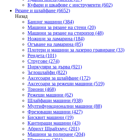
Куфари и шкафове с инструменти
(602)
Рязане и шлайфане
(6652)
Назад
Банциг машини
(384)
Машини за рязане на стени
(20)
Машини за рязане на стиропор
(48)
Ножици за ламарина
(184)
Огъване на ламарина
(85)
Плотери и машини за лазерно гравиране
(33)
Рендета
(101)
Стругове
(274)
Циркуляри за дърва
(921)
Ъглошлайфи
(822)
Аксесоари за шлайфане
(172)
Аксесоари за режещи машини
(519)
Триони
(468)
Режещи машини
(62)
Шлайфащи машини
(938)
Мултифункционални машини
(88)
Фрезоващи машини
(427)
Бисквит машини
(19)
Кантиращи машини
(43)
Абрихт Щрайхмус
(201)
Машини за полиране
(204)
Шмиргели
(201)