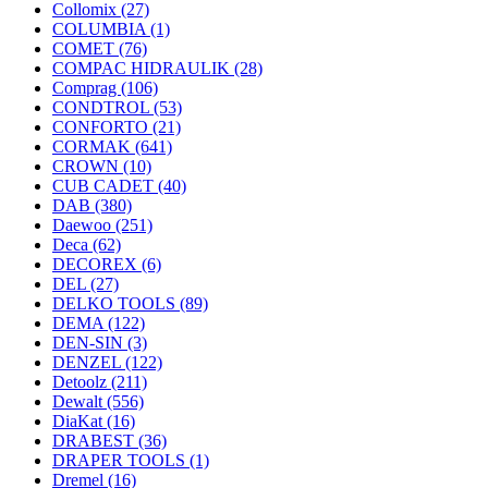
Collomix
(27)
COLUMBIA
(1)
COMET
(76)
COMPAC HIDRAULIK
(28)
Comprag
(106)
CONDTROL
(53)
CONFORTO
(21)
CORMAK
(641)
CROWN
(10)
CUB CADET
(40)
DAB
(380)
Daewoo
(251)
Deca
(62)
DECOREX
(6)
DEL
(27)
DELKO TOOLS
(89)
DEMA
(122)
DEN-SIN
(3)
DENZEL
(122)
Detoolz
(211)
Dewalt
(556)
DiaKat
(16)
DRABEST
(36)
DRAPER TOOLS
(1)
Dremel
(16)