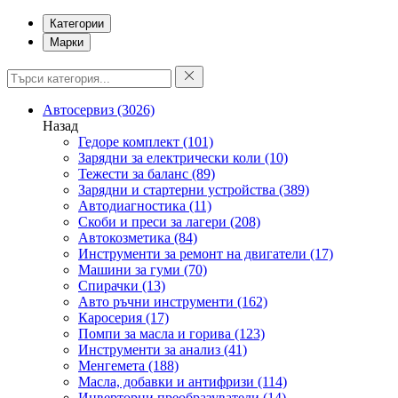
Категории
Марки
Автосервиз
(3026)
Назад
Гедоре комплект
(101)
Зарядни за електрически коли
(10)
Тежести за баланс
(89)
Зарядни и стартерни устройства
(389)
Автодиагностика
(11)
Скоби и преси за лагери
(208)
Автокозметика
(84)
Инструменти за ремонт на двигатели
(17)
Машини за гуми
(70)
Спирачки
(13)
Авто ръчни инструменти
(162)
Каросерия
(17)
Помпи за масла и горива
(123)
Инструменти за анализ
(41)
Менгемета
(188)
Масла, добавки и антифризи
(114)
Инверторни преобразуватели
(14)