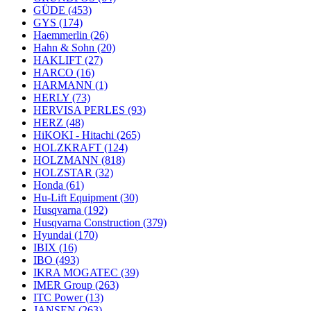
GÜDE
(453)
GYS
(174)
Haemmerlin
(26)
Hahn & Sohn
(20)
HAKLIFT
(27)
HARCO
(16)
HARMANN
(1)
HERLY
(73)
HERVISA PERLES
(93)
HERZ
(48)
HiKOKI - Hitachi
(265)
HOLZKRAFT
(124)
HOLZMANN
(818)
HOLZSTAR
(32)
Honda
(61)
Hu-Lift Equipment
(30)
Husqvarna
(192)
Husqvarna Construction
(379)
Hyundai
(170)
IBIX
(16)
IBO
(493)
IKRA MOGATEC
(39)
IMER Group
(263)
ITC Power
(13)
JANSEN
(263)