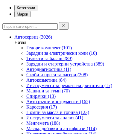
Категории
Марки
Автосервиз
(3026)
Назад
Гедоре комплект
(101)
Зарядни за електрически коли
(10)
Тежести за баланс
(89)
Зарядни и стартерни устройства
(389)
Автодиагностика
(11)
Скоби и преси за лагери
(208)
Автокозметика
(84)
Инструменти за ремонт на двигатели
(17)
Машини за гуми
(70)
Спирачки
(13)
Авто ръчни инструменти
(162)
Каросерия
(17)
Помпи за масла и горива
(123)
Инструменти за анализ
(41)
Менгемета
(188)
Масла, добавки и антифризи
(114)
Инверторни преобразуватели
(14)