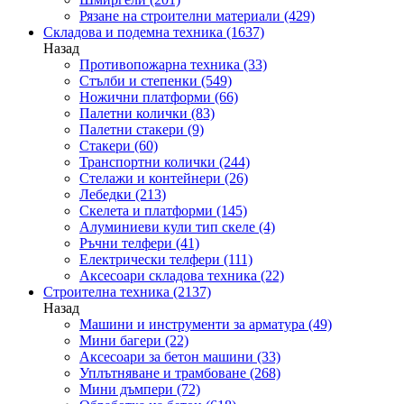
Рязане на строителни материали
(429)
Складова и подемна техника
(1637)
Назад
Противопожарна техника
(33)
Стълби и степенки
(549)
Ножични платформи
(66)
Палетни колички
(83)
Палетни стакери
(9)
Стакери
(60)
Транспортни колички
(244)
Стелажи и контейнери
(26)
Лебедки
(213)
Скелета и платформи
(145)
Алуминиеви кули тип скеле
(4)
Ръчни телфери
(41)
Електрически телфери
(111)
Аксесоари складова техника
(22)
Строителна техника
(2137)
Назад
Машини и инструменти за арматура
(49)
Мини багери
(22)
Аксесоари за бетон машини
(33)
Уплътняване и трамбоване
(268)
Мини дъмпери
(72)