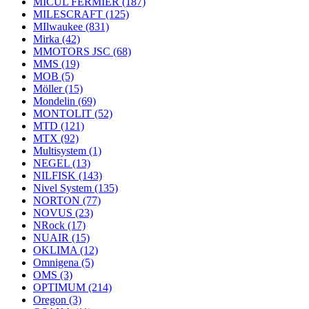
MICUL FERMIER
(187)
MILESCRAFT
(125)
MIlwaukee
(831)
Mirka
(42)
MMOTORS JSC
(68)
MMS
(19)
MOB
(5)
Möller
(15)
Mondelin
(69)
MONTOLIT
(52)
MTD
(121)
MTX
(92)
Multisystem
(1)
NEGEL
(13)
NILFISK
(143)
Nivel System
(135)
NORTON
(77)
NOVUS
(23)
NRock
(17)
NUAIR
(15)
OKLIMA
(12)
Omnigena
(5)
OMS
(3)
OPTIMUM
(214)
Oregon
(3)