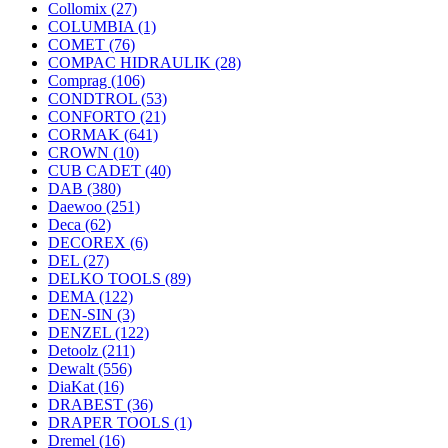
Collomix
(27)
COLUMBIA
(1)
COMET
(76)
COMPAC HIDRAULIK
(28)
Comprag
(106)
CONDTROL
(53)
CONFORTO
(21)
CORMAK
(641)
CROWN
(10)
CUB CADET
(40)
DAB
(380)
Daewoo
(251)
Deca
(62)
DECOREX
(6)
DEL
(27)
DELKO TOOLS
(89)
DEMA
(122)
DEN-SIN
(3)
DENZEL
(122)
Detoolz
(211)
Dewalt
(556)
DiaKat
(16)
DRABEST
(36)
DRAPER TOOLS
(1)
Dremel
(16)