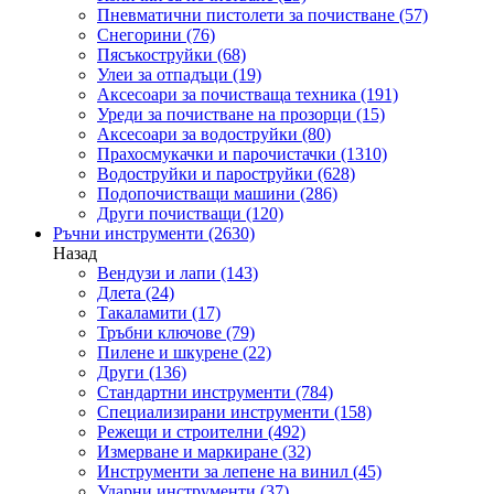
Пневматични пистолети за почистване
(57)
Снегорини
(76)
Пясъкоструйки
(68)
Улеи за отпадъци
(19)
Аксесоари за почистваща техника
(191)
Уреди за почистване на прозорци
(15)
Аксесоари за водоструйки
(80)
Прахосмукачки и парочистачки
(1310)
Водоструйки и пароструйки
(628)
Подопочистващи машини
(286)
Други почистващи
(120)
Ръчни инструменти
(2630)
Назад
Вендузи и лапи
(143)
Длета
(24)
Такаламити
(17)
Тръбни ключове
(79)
Пилене и шкурене
(22)
Други
(136)
Стандартни инструменти
(784)
Специализирани инструменти
(158)
Режещи и строителни
(492)
Измерване и маркиране
(32)
Инструменти за лепене на винил
(45)
Ударни инструменти
(37)