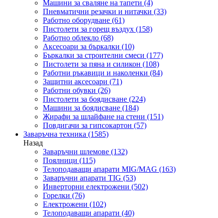
Машини за сваляне на тапети
(4)
Пневматични резачки и нитачки
(33)
Работно оборудване
(61)
Пистолети за горещ въздух
(158)
Работно облекло
(68)
Аксесоари за бъркалки
(10)
Бъркалки за строителни смеси
(177)
Пистолети за пяна и силикон
(108)
Работни ръкавици и наколенки
(84)
Защитни аксесоари
(71)
Работни обувки
(26)
Пистолети за боядисване
(224)
Машини за боядисване
(184)
Жирафи за шлайфане на стени
(151)
Повдигачи за гипсокартон
(57)
Заваръчна техника
(1585)
Назад
Заваръчни шлемове
(132)
Поялници
(115)
Телоподаващи апарати MIG/MAG
(163)
Заваръчни апарати TIG
(53)
Инверторни електрожени
(502)
Горелки
(76)
Електрожени
(102)
Телоподаващи апарати
(40)