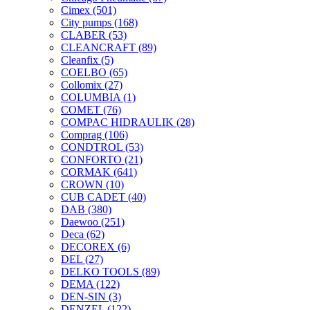
Cimex
(501)
City pumps
(168)
CLABER
(53)
CLEANCRAFT
(89)
Cleanfix
(5)
COELBO
(65)
Collomix
(27)
COLUMBIA
(1)
COMET
(76)
COMPAC HIDRAULIK
(28)
Comprag
(106)
CONDTROL
(53)
CONFORTO
(21)
CORMAK
(641)
CROWN
(10)
CUB CADET
(40)
DAB
(380)
Daewoo
(251)
Deca
(62)
DECOREX
(6)
DEL
(27)
DELKO TOOLS
(89)
DEMA
(122)
DEN-SIN
(3)
DENZEL
(122)