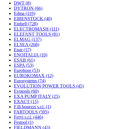
DWT
(8)
DYTRON
(66)
Edma
(119)
EIBENSTOCK
(40)
Einhell
(728)
ELECTROMASH
(111)
ELEFANT TOOLS
(81)
ELMAG
(137)
ELSEA
(268)
Enar
(17)
ENOITALIA
(10)
ESAB
(61)
ESPA
(53)
Euroboor
(53)
EUROKOMAX
(12)
Eurosystems
(74)
EVOLUTION POWER TOOLS
(45)
Evotools
(60)
EXA PUMP ITALY
(25)
EXACT
(15)
F.lli bonezzi s.r.l.
(1)
FARTOOLS
(595)
Fervi s.r.l.
(446)
Festool
(1)
FIELDMANN
(43)