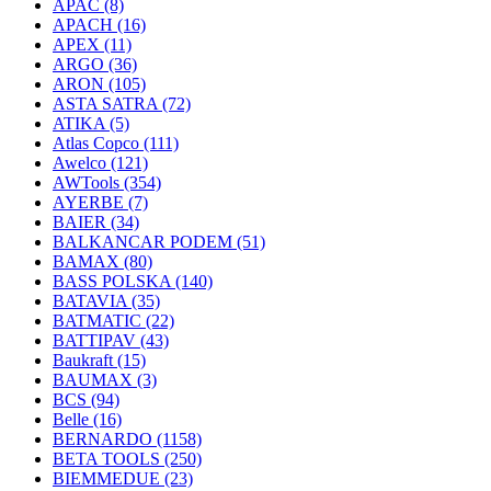
APAC
(8)
APACH
(16)
APEX
(11)
ARGO
(36)
ARON
(105)
ASTA SATRA
(72)
ATIKA
(5)
Atlas Copco
(111)
Awelco
(121)
AWTools
(354)
AYERBE
(7)
BAIER
(34)
BALKANCAR PODEM
(51)
BAMAX
(80)
BASS POLSKA
(140)
BATAVIA
(35)
BATMATIC
(22)
BATTIPAV
(43)
Baukraft
(15)
BAUMAX
(3)
BCS
(94)
Belle
(16)
BERNARDO
(1158)
BETA TOOLS
(250)
BIEMMEDUE
(23)