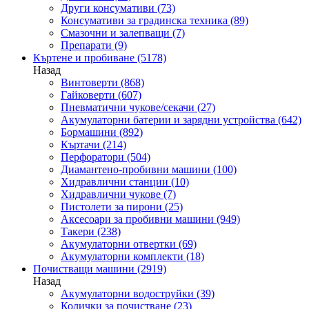
Други консумативи
(73)
Консумативи за градинска техника
(89)
Смазочни и залепващи
(7)
Препарати
(9)
Къртене и пробиване
(5178)
Назад
Винтоверти
(868)
Гайковерти
(607)
Пневматични чукове/секачи
(27)
Акумулаторни батерии и зарядни устройства
(642)
Бормашини
(892)
Къртачи
(214)
Перфоратори
(504)
Диамантено-пробивни машини
(100)
Хидравлични станции
(10)
Хидравлични чукове
(7)
Пистолети за пирони
(25)
Аксесоари за пробивни машини
(949)
Такери
(238)
Акумулаторни отвертки
(69)
Акумулаторни комплекти
(18)
Почистващи машини
(2919)
Назад
Акумулаторни водоструйки
(39)
Колички за почистване
(23)