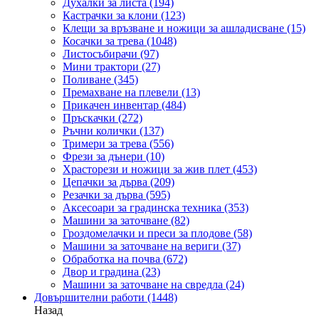
Духалки за листа
(194)
Кастрачки за клони
(123)
Клещи за връзване и ножици за ашладисване
(15)
Косачки за трева
(1048)
Листосъбирачи
(97)
Мини трактори
(27)
Поливане
(345)
Премахване на плевели
(13)
Прикачен инвентар
(484)
Пръскачки
(272)
Ръчни колички
(137)
Тримери за трева
(556)
Фрези за дънери
(10)
Храсторези и ножици за жив плет
(453)
Цепачки за дърва
(209)
Резачки за дърва
(595)
Аксесоари за градинска техника
(353)
Машини за заточване
(82)
Гроздомелачки и преси за плодове
(58)
Машини за заточване на вериги
(37)
Обработка на почва
(672)
Двор и градина
(23)
Машини за заточване на свредла
(24)
Довършителни работи
(1448)
Назад