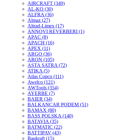
AIRCRAFT
(349)
AL-KO
(30)
ALFRA
(36)
Almaz
(27)
Altrad-Limex
(17)
ANNOVI REVERBERI
(1)
APAC
(8)
APACH
(16)
APEX
(11)
ARGO
(36)
ARON
(105)
ASTA SATRA
(72)
ATIKA
(5)
Atlas Copco
(111)
Awelco
(121)
AWTools
(354)
AYERBE
(7)
BAIER
(34)
BALKANCAR PODEM
(51)
BAMAX
(80)
BASS POLSKA
(140)
BATAVIA
(35)
BATMATIC
(22)
BATTIPAV
(43)
Baukraft
(15)