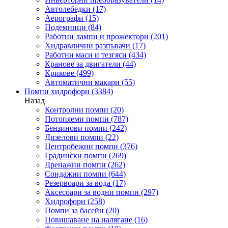
Автолебедки
(17)
Аерографи
(15)
Подемници
(84)
Работни лампи и прожектори
(201)
Хидравлични разпъвачи
(17)
Работни маси и тезгяси
(434)
Кранове за двигатели
(44)
Крикове
(499)
Автоматични макари
(55)
Помпи хидрофори
(3384)
Назад
Контролни помпи
(20)
Потопяеми помпи
(787)
Бензинови помпи
(242)
Дизелови помпи
(22)
Центробежни помпи
(376)
Градински помпи
(269)
Дренажни помпи
(262)
Сондажни помпи
(644)
Резервоари за вода
(17)
Аксесоари за водни помпи
(297)
Хидрофори
(258)
Помпи за басейн
(20)
Повишаване на налягане
(16)