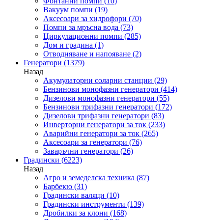
Фонтанни помпи
(10)
Вакуум помпи
(19)
Аксесоари за хидрофори
(70)
Помпи за мръсна вода
(73)
Циркулационни помпи
(285)
Дом и градина
(1)
Отводняване и напояване
(2)
Генератори
(1379)
Назад
Акумулаторни соларни станции
(29)
Бензинови монофазни генератори
(414)
Дизелови монофазни генератори
(55)
Бензинови трифазни генератори
(172)
Дизелови трифазни генератори
(83)
Инверторни генератори за ток
(233)
Аварийни генератори за ток
(265)
Аксесоари за генератори
(76)
Заваръчни генератори
(26)
Градински
(6223)
Назад
Агро и земеделска техника
(87)
Барбекю
(31)
Градински валяци
(10)
Градински инструменти
(139)
Дробилки за клони
(168)