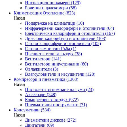
Инспекционни камери
(129)
Ролетки и далекомери
(58)
Климатизация Отопление
(823)
Назад
Поддръжка на климатици
(10)
Инфрачервени калорифери и отоплители
(64)
Електрически калорифери и отоплители
(167)
Дизелови калорифери и отоплители
(103)
Газови калорифери и отоплители
(102)
Газови лампи тип Гъба
(1)
Пречистватели за въздух
(38)
Вентилатори
(141)
Вентилатори индустриални
(60)
Овлажнители
(3)
Влагоуловители и изсушители
(128)
Компресори и пневматика
(1303)
Назад
Пистолети за помпане на гуми
(23)
Аксесоари
(248)
Компресори за въздух
(972)
Пневматични инструменти
(31)
Консумативи
(534)
Назад
Диамантени дискове
(272)
Двигатели
(69)