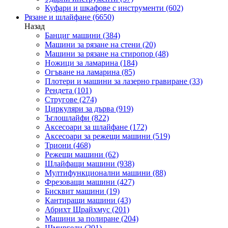
Куфари и шкафове с инструменти
(602)
Рязане и шлайфане
(6650)
Назад
Банциг машини
(384)
Машини за рязане на стени
(20)
Машини за рязане на стиропор
(48)
Ножици за ламарина
(184)
Огъване на ламарина
(85)
Плотери и машини за лазерно гравиране
(33)
Рендета
(101)
Стругове
(274)
Циркуляри за дърва
(919)
Ъглошлайфи
(822)
Аксесоари за шлайфане
(172)
Аксесоари за режещи машини
(519)
Триони
(468)
Режещи машини
(62)
Шлайфащи машини
(938)
Мултифункционални машини
(88)
Фрезоващи машини
(427)
Бисквит машини
(19)
Кантиращи машини
(43)
Абрихт Щрайхмус
(201)
Машини за полиране
(204)
Шмиргели
(201)