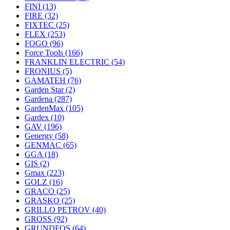
FINI
(13)
FIRE
(32)
FIXTEC
(25)
FLEX
(253)
FOGO
(96)
Force Tools
(166)
FRANKLIN ELECTRIC
(54)
FRONIUS
(5)
GAMATEH
(76)
Garden Star
(2)
Gardena
(287)
GardenMax
(105)
Gardex
(10)
GAV
(196)
Genergy
(58)
GENMAC
(65)
GGA
(18)
GIS
(2)
Gmax
(223)
GOLZ
(16)
GRACO
(25)
GRASKO
(25)
GRILLO PETROV
(40)
GROSS
(92)
GRUNDFOS
(64)