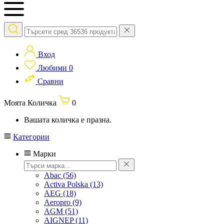
Вход
Любими
0
Сравни
Моята Количка
0
Вашата количка е празна.
Категории
Марки
Abac
(56)
Activa Polska
(13)
AEG
(18)
Aeropro
(9)
AGM
(51)
AIGNEP
(11)