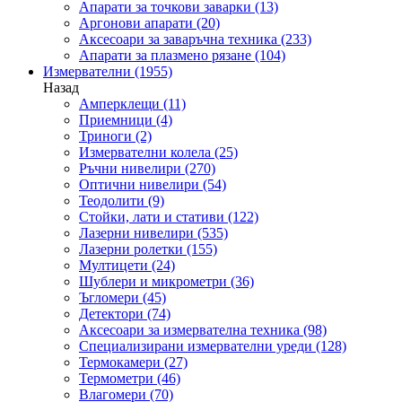
Апарати за точкови заварки
(13)
Аргонови апарати
(20)
Аксесоари за заваръчна техника
(233)
Апарати за плазмено рязане
(104)
Измервателни
(1955)
Назад
Амперклещи
(11)
Приемници
(4)
Триноги
(2)
Измервателни колела
(25)
Ръчни нивелири
(270)
Оптични нивелири
(54)
Теодолити
(9)
Стойки, лати и стативи
(122)
Лазерни нивелири
(535)
Лазерни ролетки
(155)
Мултицети
(24)
Шублери и микрометри
(36)
Ъгломери
(45)
Детектори
(74)
Аксесоари за измервателна техника
(98)
Специализирани измервателни уреди
(128)
Термокамери
(27)
Термометри
(46)
Влагомери
(70)