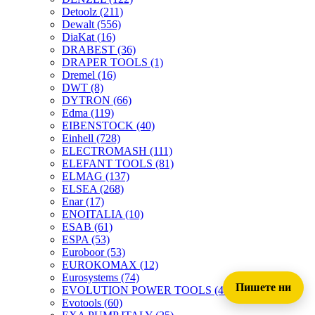
Detoolz
(211)
Dewalt
(556)
DiaKat
(16)
DRABEST
(36)
DRAPER TOOLS
(1)
Dremel
(16)
DWT
(8)
DYTRON
(66)
Edma
(119)
EIBENSTOCK
(40)
Einhell
(728)
ELECTROMASH
(111)
ELEFANT TOOLS
(81)
ELMAG
(137)
ELSEA
(268)
Enar
(17)
ENOITALIA
(10)
ESAB
(61)
ESPA
(53)
Euroboor
(53)
EUROKOMAX
(12)
Eurosystems
(74)
Пишете ни
EVOLUTION POWER TOOLS
(45)
Evotools
(60)