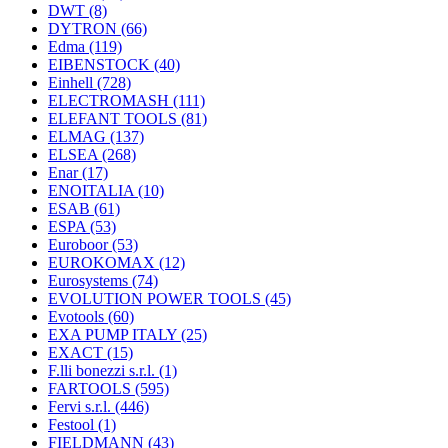
DWT
(8)
DYTRON
(66)
Edma
(119)
EIBENSTOCK
(40)
Einhell
(728)
ELECTROMASH
(111)
ELEFANT TOOLS
(81)
ELMAG
(137)
ELSEA
(268)
Enar
(17)
ENOITALIA
(10)
ESAB
(61)
ESPA
(53)
Euroboor
(53)
EUROKOMAX
(12)
Eurosystems
(74)
EVOLUTION POWER TOOLS
(45)
Evotools
(60)
EXA PUMP ITALY
(25)
EXACT
(15)
F.lli bonezzi s.r.l.
(1)
FARTOOLS
(595)
Fervi s.r.l.
(446)
Festool
(1)
FIELDMANN
(43)