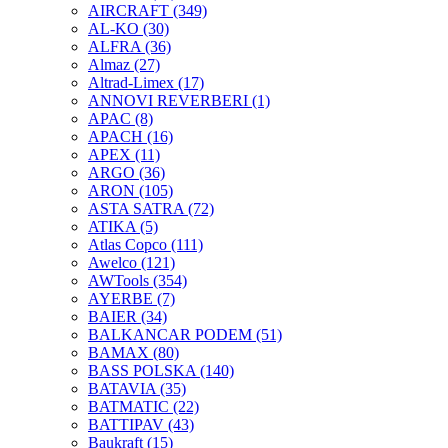
AIRCRAFT
(349)
AL-KO
(30)
ALFRA
(36)
Almaz
(27)
Altrad-Limex
(17)
ANNOVI REVERBERI
(1)
APAC
(8)
APACH
(16)
APEX
(11)
ARGO
(36)
ARON
(105)
ASTA SATRA
(72)
ATIKA
(5)
Atlas Copco
(111)
Awelco
(121)
AWTools
(354)
AYERBE
(7)
BAIER
(34)
BALKANCAR PODEM
(51)
BAMAX
(80)
BASS POLSKA
(140)
BATAVIA
(35)
BATMATIC
(22)
BATTIPAV
(43)
Baukraft
(15)