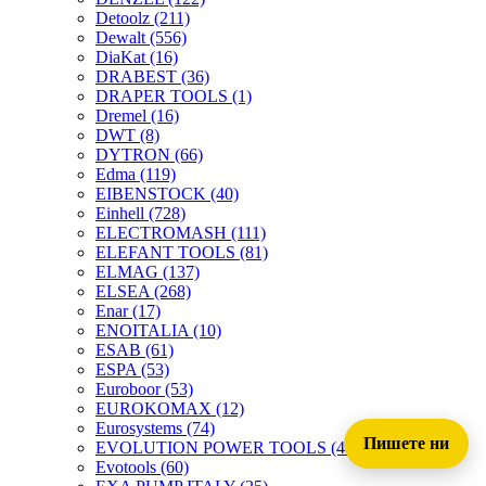
Detoolz
(211)
Dewalt
(556)
DiaKat
(16)
DRABEST
(36)
DRAPER TOOLS
(1)
Dremel
(16)
DWT
(8)
DYTRON
(66)
Edma
(119)
EIBENSTOCK
(40)
Einhell
(728)
ELECTROMASH
(111)
ELEFANT TOOLS
(81)
ELMAG
(137)
ELSEA
(268)
Enar
(17)
ENOITALIA
(10)
ESAB
(61)
ESPA
(53)
Euroboor
(53)
EUROKOMAX
(12)
Eurosystems
(74)
Пишете ни
EVOLUTION POWER TOOLS
(45)
Evotools
(60)