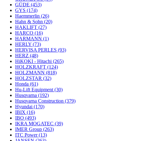
GÜDE
(453)
GYS
(174)
Haemmerlin
(26)
Hahn & Sohn
(20)
HAKLIFT
(27)
HARCO
(16)
HARMANN
(1)
HERLY
(73)
HERVISA PERLES
(93)
HERZ
(48)
HiKOKI - Hitachi
(265)
HOLZKRAFT
(124)
HOLZMANN
(818)
HOLZSTAR
(32)
Honda
(61)
Hu-Lift Equipment
(30)
Husqvarna
(192)
Husqvarna Construction
(379)
Hyundai
(170)
IBIX
(16)
IBO
(493)
IKRA MOGATEC
(39)
IMER Group
(263)
ITC Power
(13)
JANSEN
(263)