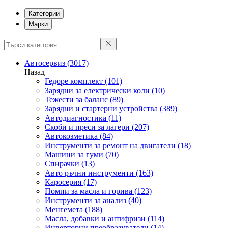
Категории
Марки
Автосервиз
(3017)
Назад
Гедоре комплект
(101)
Зарядни за електрически коли
(10)
Тежести за баланс
(89)
Зарядни и стартерни устройства
(389)
Автодиагностика
(11)
Скоби и преси за лагери
(207)
Автокозметика
(84)
Инструменти за ремонт на двигатели
(18)
Машини за гуми
(70)
Спирачки
(13)
Авто ръчни инструменти
(163)
Каросерия
(17)
Помпи за масла и горива
(123)
Инструменти за анализ
(40)
Менгемета
(188)
Масла, добавки и антифризи
(114)
Инверторни преобразуватели
(14)