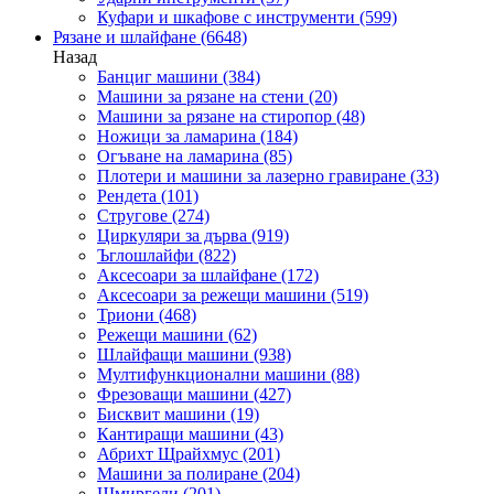
Куфари и шкафове с инструменти
(599)
Рязане и шлайфане
(6648)
Назад
Банциг машини
(384)
Машини за рязане на стени
(20)
Машини за рязане на стиропор
(48)
Ножици за ламарина
(184)
Огъване на ламарина
(85)
Плотери и машини за лазерно гравиране
(33)
Рендета
(101)
Стругове
(274)
Циркуляри за дърва
(919)
Ъглошлайфи
(822)
Аксесоари за шлайфане
(172)
Аксесоари за режещи машини
(519)
Триони
(468)
Режещи машини
(62)
Шлайфащи машини
(938)
Мултифункционални машини
(88)
Фрезоващи машини
(427)
Бисквит машини
(19)
Кантиращи машини
(43)
Абрихт Щрайхмус
(201)
Машини за полиране
(204)
Шмиргели
(201)