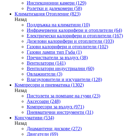
Инспекционни камери
(129)
Ролетки и далекомери
(58)
Климатизация Отопление
(823)
Назад
Поддръжка на климатици
(10)
Инфрачервени калорифери и отоплители
(64)
Електрически калорифери и отоплители
(167)
Дизелови калорифери и отоплители
(103)
Газови калорифери и отоплители
(102)
Газови лампи тип Гъба
(1)
Пречистватели за въздух
(38)
Вентилатори
(141)
Вентилатори индустриални
(60)
Овлажнители
(3)
Влагоуловители и изсушители
(128)
Компресори и пневматика
(1302)
Назад
Пистолети за помпане на гуми
(23)
Аксесоари
(248)
Компресори за въздух
(971)
Пневматични инструменти
(31)
Консумативи
(534)
Назад
Диамантени дискове
(272)
Двигатели
(69)