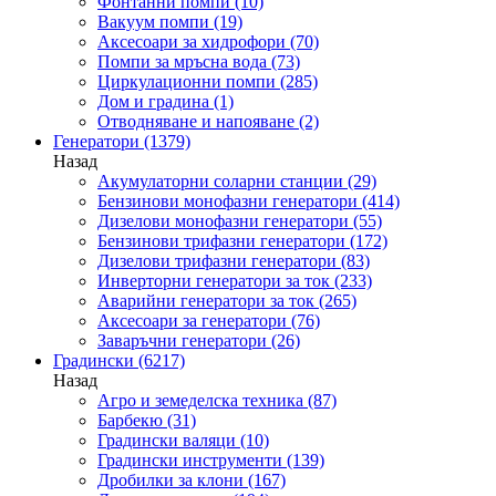
Фонтанни помпи
(10)
Вакуум помпи
(19)
Аксесоари за хидрофори
(70)
Помпи за мръсна вода
(73)
Циркулационни помпи
(285)
Дом и градина
(1)
Отводняване и напояване
(2)
Генератори
(1379)
Назад
Акумулаторни соларни станции
(29)
Бензинови монофазни генератори
(414)
Дизелови монофазни генератори
(55)
Бензинови трифазни генератори
(172)
Дизелови трифазни генератори
(83)
Инверторни генератори за ток
(233)
Аварийни генератори за ток
(265)
Аксесоари за генератори
(76)
Заваръчни генератори
(26)
Градински
(6217)
Назад
Агро и земеделска техника
(87)
Барбекю
(31)
Градински валяци
(10)
Градински инструменти
(139)
Дробилки за клони
(167)