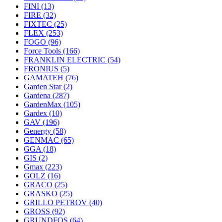
FINI
(13)
FIRE
(32)
FIXTEC
(25)
FLEX
(253)
FOGO
(96)
Force Tools
(166)
FRANKLIN ELECTRIC
(54)
FRONIUS
(5)
GAMATEH
(76)
Garden Star
(2)
Gardena
(287)
GardenMax
(105)
Gardex
(10)
GAV
(196)
Genergy
(58)
GENMAC
(65)
GGA
(18)
GIS
(2)
Gmax
(223)
GOLZ
(16)
GRACO
(25)
GRASKO
(25)
GRILLO PETROV
(40)
GROSS
(92)
GRUNDFOS
(64)