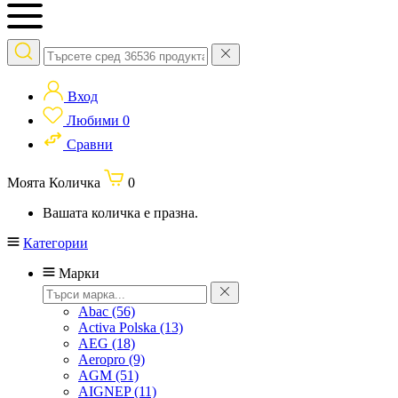
Вход
Любими
0
Сравни
Моята Количка
0
Вашата количка е празна.
Категории
Марки
Abac
(56)
Activa Polska
(13)
AEG
(18)
Aeropro
(9)
AGM
(51)
AIGNEP
(11)