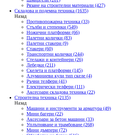
Рязане на строителни материали
(427)
Складова и подемна техника
(1635)
Назад
Противопожарна техника
(33)
Стълби и степенки
(549)
Ножични платформи
(66)
Палетни колички
(83)
Палетни стакери
(9)
Стакери
(60)
Транспортни колички
(244)
Стелажи и контейнери
(26)
Лебедки
(211)
Скелета и платформи
(145)
Алуминиеви кули тип скеле
(4)
Ръчни телфери
(41)
Електрически телфери
(111)
Аксесоари складова техника
(22)
Строителна техника
(2135)
Назад
Машини и инструменти за арматура
(49)
Мини багери
(22)
Аксесоари за бетон машини
(33)
Уплътняване и трамбоване
(268)
Мини дъмпери
(72)