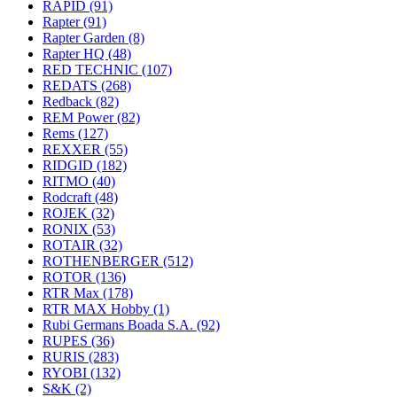
RAPID
(91)
Rapter
(91)
Rapter Garden
(8)
Rapter HQ
(48)
RED TECHNIC
(107)
REDATS
(268)
Redback
(82)
REM Power
(82)
Rems
(127)
REXXER
(55)
RIDGID
(182)
RITMO
(40)
Rodcraft
(48)
ROJEK
(32)
RONIX
(53)
ROTAIR
(32)
ROTHENBERGER
(512)
ROTOR
(136)
RTR Max
(178)
RTR MAX Hobby
(1)
Rubi Germans Boada S.A.
(92)
RUPES
(36)
RURIS
(283)
RYOBI
(132)
S&K
(2)