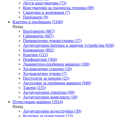
Други консумативи
(73)
Консумативи за градинска техника
(89)
Смазочни и залепващи
(7)
Препарати
(9)
Къртене и пробиване
(5160)
Назад
Винтоверти
(867)
Гайковерти
(607)
Пневматични чукове/секачи
(27)
Акумулаторни батерии и зарядни устройства
(630)
Бормашини
(892)
Къртачи
(212)
Перфоратори
(504)
Диамантено-пробивни машини
(100)
Хидравлични станции
(10)
Хидравлични чукове
(7)
Пистолети за пирони
(25)
Аксесоари за пробивни машини
(949)
Такери
(235)
Акумулаторни отвертки
(69)
Акумулаторни комплекти
(18)
Почистващи машини
(2914)
Назад
Акумулаторни водоструйки
(39)
Колички за почистване
(23)