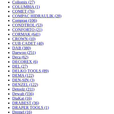
Collomix
(27)
COLUMBIA
(1)
COMET
(76)
COMPAC HIDRAULIK
(28)
Comprag
(106)
CONDTROL
(53)
CONFORTO
(21)
CORMAK
(641)
CROWN
(10)
CUB CADET
(40)
DAB
(380)
Daewoo
(251)
Deca
(62)
DECOREX
(6)
DEL
(27)
DELKO TOOLS
(89)
DEMA
(122)
DEN-SIN
(3)
DENZEL
(122)
Detoolz
(211)
Dewalt
(556)
DiaKat
(16)
DRABEST
(36)
DRAPER TOOLS
(1)
Dremel
(16)