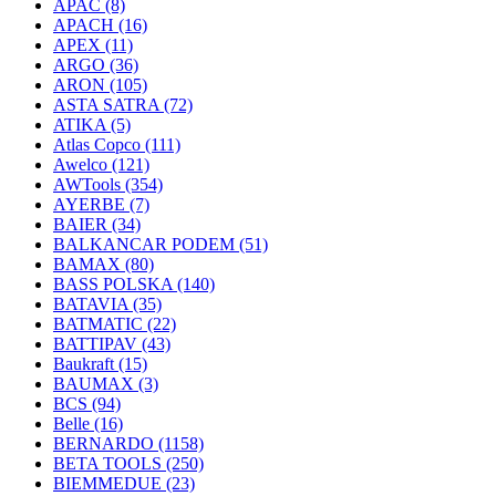
APAC
(8)
APACH
(16)
APEX
(11)
ARGO
(36)
ARON
(105)
ASTA SATRA
(72)
ATIKA
(5)
Atlas Copco
(111)
Awelco
(121)
AWTools
(354)
AYERBE
(7)
BAIER
(34)
BALKANCAR PODEM
(51)
BAMAX
(80)
BASS POLSKA
(140)
BATAVIA
(35)
BATMATIC
(22)
BATTIPAV
(43)
Baukraft
(15)
BAUMAX
(3)
BCS
(94)
Belle
(16)
BERNARDO
(1158)
BETA TOOLS
(250)
BIEMMEDUE
(23)