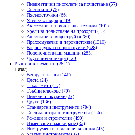
Пневматични пистолети за почистване
(57)
Снегорини
(76)
Пясъкоструйки
(66)
Улеи за отпадъци
(19)
Аксесоари за почистваща техника
(191)
Уреди за почистване на прозорци
(15)
Аксесоари за водоструйки
(80)
Прахосмукачки и парочистачки
(1310)
Водоструйки и пароструйки
(628)
Подопочистващи машини
(283)
Други почистващи
(120)
Ръчни инструменти
(2621)
Назад
Вендузи и лапи
(141)
Длета
(24)
Такаламити
(17)
Тръбни ключове
(79)
Пилене и шкурене
(22)
Други
(136)
Стандартни инструменти
(784)
Специализирани инструменти
(156)
Режещи и строителни
(490)
Измерване и маркиране
(32)
Инструменти за лепене на винил
(45)
Ударни инструменти
(37)