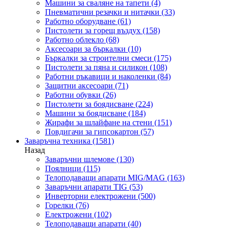
Машини за сваляне на тапети
(4)
Пневматични резачки и нитачки
(33)
Работно оборудване
(61)
Пистолети за горещ въздух
(158)
Работно облекло
(68)
Аксесоари за бъркалки
(10)
Бъркалки за строителни смеси
(175)
Пистолети за пяна и силикон
(108)
Работни ръкавици и наколенки
(84)
Защитни аксесоари
(71)
Работни обувки
(26)
Пистолети за боядисване
(224)
Машини за боядисване
(184)
Жирафи за шлайфане на стени
(151)
Повдигачи за гипсокартон
(57)
Заваръчна техника
(1581)
Назад
Заваръчни шлемове
(130)
Поялници
(115)
Телоподаващи апарати MIG/MAG
(163)
Заваръчни апарати TIG
(53)
Инверторни електрожени
(500)
Горелки
(76)
Електрожени
(102)
Телоподаващи апарати
(40)