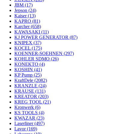
JBM
(17)
Jepson
(24)
Kaiser
(13)
KAPRO
(81)
Karcher
(658)
KAWASAKI
(11)
KJ POWER GENERATOR
(87)
KNIPEX
(37)
KOCEL
(175)
KOENNER-SOEHNEN
(297)
KOHLER SDMO
(26)
KONEKTO
(4)
KOSHIN
(41)
KP Pump
(25)
KraftDele
(2082)
KRANZLE
(24)
KRAUSE
(131)
KREATOR
(203)
KREG TOOL
(21)
Kronwerk
(6)
KS TOOLS
(4)
KWAZAR
(23)
Laserliner
(497)
Lavor
(169)