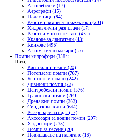
Автолебедки
(17)
Аерографи
(15)
Подемници
(84)
Работни лампи и прожектори
(201)
Хидравлични разпъвачи
(17)
Работни маси и тезгяси
(431)
Кранове за двигатели
(43)
Крикове
(495)
Автоматични макари
(55)
Помпи хидрофори
(3384)
Назад
Контролни помпи
(20)
Потопяеми помпи
(787)
Бензинови помпи
(242)
Дизелови помпи
(22)
Центробежни помпи
(376)
Градински помпи
(269)
Дренажни помпи
(262)
Сондажни помпи
(644)
Резервоари за вода
(17)
Аксесоари за водни помпи
(297)
Хидрофори
(258)
Помпи за басейн
(20)
Повишаване на налягане
(16)