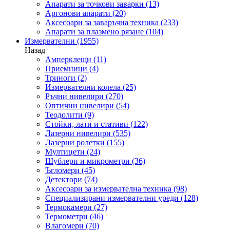
Апарати за точкови заварки
(13)
Аргонови апарати
(20)
Аксесоари за заваръчна техника
(233)
Апарати за плазмено рязане
(104)
Измервателни
(1955)
Назад
Амперклещи
(11)
Приемници
(4)
Триноги
(2)
Измервателни колела
(25)
Ръчни нивелири
(270)
Оптични нивелири
(54)
Теодолити
(9)
Стойки, лати и стативи
(122)
Лазерни нивелири
(535)
Лазерни ролетки
(155)
Мултицети
(24)
Шублери и микрометри
(36)
Ъгломери
(45)
Детектори
(74)
Аксесоари за измервателна техника
(98)
Специализирани измервателни уреди
(128)
Термокамери
(27)
Термометри
(46)
Влагомери
(70)