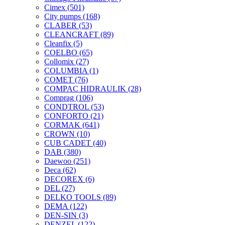
Cimex
(501)
City pumps
(168)
CLABER
(53)
CLEANCRAFT
(89)
Cleanfix
(5)
COELBO
(65)
Collomix
(27)
COLUMBIA
(1)
COMET
(76)
COMPAC HIDRAULIK
(28)
Comprag
(106)
CONDTROL
(53)
CONFORTO
(21)
CORMAK
(641)
CROWN
(10)
CUB CADET
(40)
DAB
(380)
Daewoo
(251)
Deca
(62)
DECOREX
(6)
DEL
(27)
DELKO TOOLS
(89)
DEMA
(122)
DEN-SIN
(3)
DENZEL
(122)