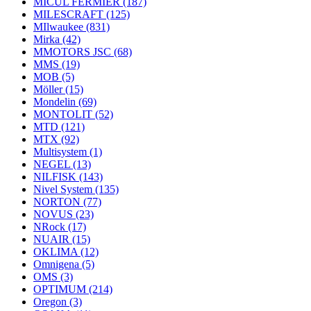
MICUL FERMIER
(187)
MILESCRAFT
(125)
MIlwaukee
(831)
Mirka
(42)
MMOTORS JSC
(68)
MMS
(19)
MOB
(5)
Möller
(15)
Mondelin
(69)
MONTOLIT
(52)
MTD
(121)
MTX
(92)
Multisystem
(1)
NEGEL
(13)
NILFISK
(143)
Nivel System
(135)
NORTON
(77)
NOVUS
(23)
NRock
(17)
NUAIR
(15)
OKLIMA
(12)
Omnigena
(5)
OMS
(3)
OPTIMUM
(214)
Oregon
(3)