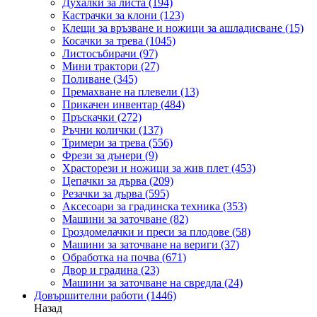
Духалки за листа
(194)
Кастрачки за клони
(123)
Клещи за връзване и ножици за ашладисване
(15)
Косачки за трева
(1045)
Листосъбирачи
(97)
Мини трактори
(27)
Поливане
(345)
Премахване на плевели
(13)
Прикачен инвентар
(484)
Пръскачки
(272)
Ръчни колички
(137)
Тримери за трева
(556)
Фрези за дънери
(9)
Храсторези и ножици за жив плет
(453)
Цепачки за дърва
(209)
Резачки за дърва
(595)
Аксесоари за градинска техника
(353)
Машини за заточване
(82)
Гроздомелачки и преси за плодове
(58)
Машини за заточване на вериги
(37)
Обработка на почва
(671)
Двор и градина
(23)
Машини за заточване на свредла
(24)
Довършителни работи
(1446)
Назад