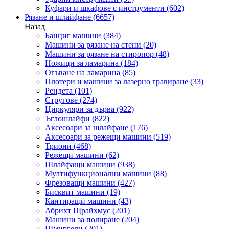
Куфари и шкафове с инструменти
(602)
Рязане и шлайфане
(6657)
Назад
Банциг машини
(384)
Машини за рязане на стени
(20)
Машини за рязане на стиропор
(48)
Ножици за ламарина
(184)
Огъване на ламарина
(85)
Плотери и машини за лазерно гравиране
(33)
Рендета
(101)
Стругове
(274)
Циркуляри за дърва
(922)
Ъглошлайфи
(822)
Аксесоари за шлайфане
(176)
Аксесоари за режещи машини
(519)
Триони
(468)
Режещи машини
(62)
Шлайфащи машини
(938)
Мултифункционални машини
(88)
Фрезоващи машини
(427)
Бисквит машини
(19)
Кантиращи машини
(43)
Абрихт Щрайхмус
(201)
Машини за полиране
(204)
Шмиргели
(201)