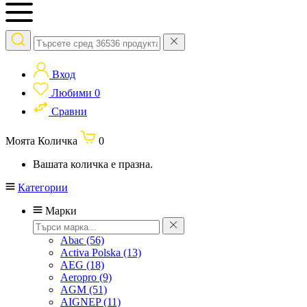
Вход
Любими
0
Сравни
Моята Количка
0
Вашата количка е празна.
Категории
Марки
Abac
(56)
Activa Polska
(13)
AEG
(18)
Aeropro
(9)
AGM
(51)
AIGNEP
(11)