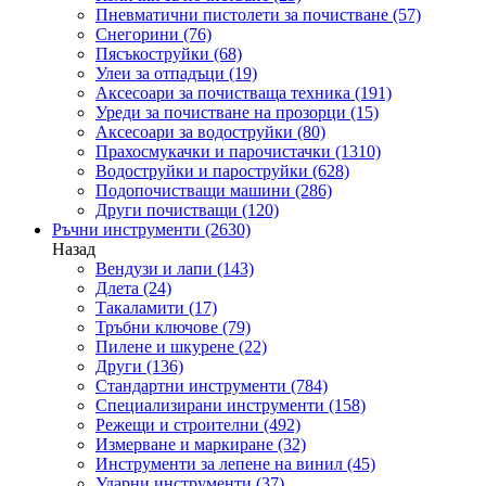
Пневматични пистолети за почистване
(57)
Снегорини
(76)
Пясъкоструйки
(68)
Улеи за отпадъци
(19)
Аксесоари за почистваща техника
(191)
Уреди за почистване на прозорци
(15)
Аксесоари за водоструйки
(80)
Прахосмукачки и парочистачки
(1310)
Водоструйки и пароструйки
(628)
Подопочистващи машини
(286)
Други почистващи
(120)
Ръчни инструменти
(2630)
Назад
Вендузи и лапи
(143)
Длета
(24)
Такаламити
(17)
Тръбни ключове
(79)
Пилене и шкурене
(22)
Други
(136)
Стандартни инструменти
(784)
Специализирани инструменти
(158)
Режещи и строителни
(492)
Измерване и маркиране
(32)
Инструменти за лепене на винил
(45)
Ударни инструменти
(37)