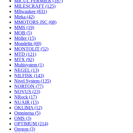
MICUL FERMIER
(187)
MILESCRAFT
(125)
MIlwaukee
(831)
Mirka
(42)
MMOTORS JSC
(68)
MMS
(19)
MOB
(5)
Möller
(15)
Mondelin
(69)
MONTOLIT
(52)
MTD
(121)
MTX
(92)
Multisystem
(1)
NEGEL
(13)
NILFISK
(143)
Nivel System
(135)
NORTON
(77)
NOVUS
(23)
NRock
(17)
NUAIR
(15)
OKLIMA
(12)
Omnigena
(5)
OMS
(3)
OPTIMUM
(214)
Oregon
(3)