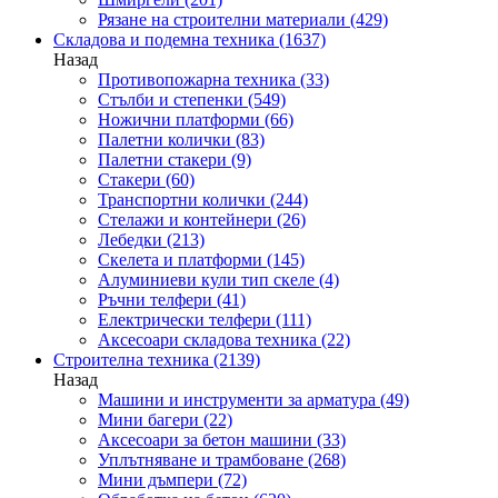
Рязане на строителни материали
(429)
Складова и подемна техника
(1637)
Назад
Противопожарна техника
(33)
Стълби и степенки
(549)
Ножични платформи
(66)
Палетни колички
(83)
Палетни стакери
(9)
Стакери
(60)
Транспортни колички
(244)
Стелажи и контейнери
(26)
Лебедки
(213)
Скелета и платформи
(145)
Алуминиеви кули тип скеле
(4)
Ръчни телфери
(41)
Електрически телфери
(111)
Аксесоари складова техника
(22)
Строителна техника
(2139)
Назад
Машини и инструменти за арматура
(49)
Мини багери
(22)
Аксесоари за бетон машини
(33)
Уплътняване и трамбоване
(268)
Мини дъмпери
(72)