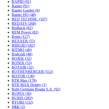
RAPID
(91)
Rapter
(91)
Rapter Garden
(8)
Rapter HQ
(48)
RED TECHNIC
(107)
REDATS
(268)
Redback
(82)
REM Power
(82)
Rems
(127)
REXXER
(55)
RIDGID
(182)
RITMO
(40)
Rodcraft
(48)
ROJEK
(32)
RONIX
(53)
ROTAIR
(32)
ROTHENBERGER
(512)
ROTOR
(136)
RTR Max
(178)
RTR MAX Hobby
(1)
Rubi Germans Boada S.A.
(92)
RUPES
(36)
RURIS
(283)
RYOBI
(132)
S&K
(2)