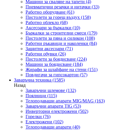
Машини за сваляне на тапети
(4)
Пневматични резачки и нитачки
(33)
Работно оборудване
(61)
Пистолети за горещ въздух
(158)
Работно облекло
(68)
Аксесоари за бъркалки
(10)
Бъркалки за строителни смеси
(179)
Пистолети за пяна и силикон
(108)
Работни ръкавици и наколенки
(84)
Защитни аксесоари
(71)
Работни обувки
(26)
Пистолети за боядисване
(224)
Машини за боядисване
(184)
Жирафи за шлайфане на стени
(151)
Повдигачи за гипсокартон
(57)
Заваръчна техника
(1585)
Назад
Заваръчни шлемове
(132)
Поялници
(115)
Телоподаващи апарати MIG/MAG
(163)
Заваръчни апарати TIG
(53)
Инверторни електрожени
(502)
Горелки
(76)
Електрожени
(102)
Телоподаващи апарати
(40)