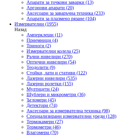
Апарати за точкови заварки
(13)
Аргонови апарати
(20)
Аксесоари за заваръчна техника
(233)
Апарати за плазмено рязане
(104)
Измервателни
(1955)
Назад
Амперклещи
(11)
Приемници
(4)
Триноги
(2)
Измервателни колела
(25)
Ръчни нивелири
(270)
Оптични нивелири
(54)
Теодолити
(9)
Стойки, лати и стативи
(122)
Лазерни нивелири
(535)
Лазерни ролетки
(155)
Мултицети
(24)
Шублери и микрометри
(36)
Ъгломери
(45)
Детектори
(74)
Аксесоари за измервателна техника
(98)
Специализирани измервателни уреди
(128)
Термокамери
(27)
Термометри
(46)
Влагомери
(70)