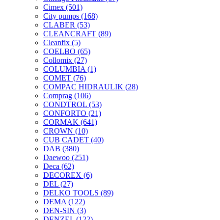
Cimex
(501)
City pumps
(168)
CLABER
(53)
CLEANCRAFT
(89)
Cleanfix
(5)
COELBO
(65)
Collomix
(27)
COLUMBIA
(1)
COMET
(76)
COMPAC HIDRAULIK
(28)
Comprag
(106)
CONDTROL
(53)
CONFORTO
(21)
CORMAK
(641)
CROWN
(10)
CUB CADET
(40)
DAB
(380)
Daewoo
(251)
Deca
(62)
DECOREX
(6)
DEL
(27)
DELKO TOOLS
(89)
DEMA
(122)
DEN-SIN
(3)
DENZEL
(122)