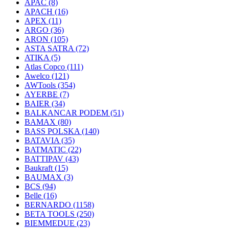
APAC
(8)
APACH
(16)
APEX
(11)
ARGO
(36)
ARON
(105)
ASTA SATRA
(72)
ATIKA
(5)
Atlas Copco
(111)
Awelco
(121)
AWTools
(354)
AYERBE
(7)
BAIER
(34)
BALKANCAR PODEM
(51)
BAMAX
(80)
BASS POLSKA
(140)
BATAVIA
(35)
BATMATIC
(22)
BATTIPAV
(43)
Baukraft
(15)
BAUMAX
(3)
BCS
(94)
Belle
(16)
BERNARDO
(1158)
BETA TOOLS
(250)
BIEMMEDUE
(23)