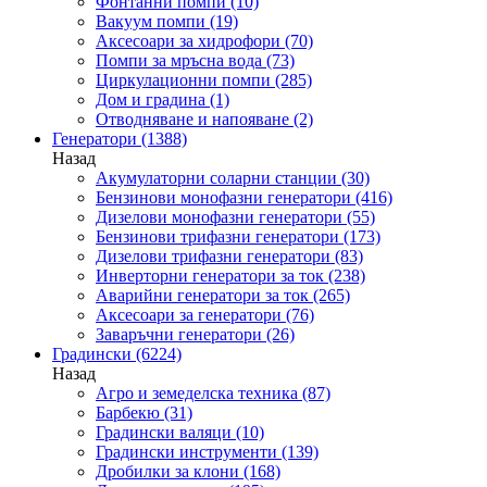
Фонтанни помпи
(10)
Вакуум помпи
(19)
Аксесоари за хидрофори
(70)
Помпи за мръсна вода
(73)
Циркулационни помпи
(285)
Дом и градина
(1)
Отводняване и напояване
(2)
Генератори
(1388)
Назад
Акумулаторни соларни станции
(30)
Бензинови монофазни генератори
(416)
Дизелови монофазни генератори
(55)
Бензинови трифазни генератори
(173)
Дизелови трифазни генератори
(83)
Инверторни генератори за ток
(238)
Аварийни генератори за ток
(265)
Аксесоари за генератори
(76)
Заваръчни генератори
(26)
Градински
(6224)
Назад
Агро и земеделска техника
(87)
Барбекю
(31)
Градински валяци
(10)
Градински инструменти
(139)
Дробилки за клони
(168)