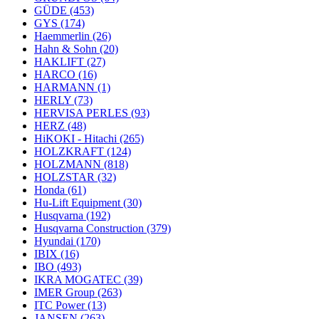
GÜDE
(453)
GYS
(174)
Haemmerlin
(26)
Hahn & Sohn
(20)
HAKLIFT
(27)
HARCO
(16)
HARMANN
(1)
HERLY
(73)
HERVISA PERLES
(93)
HERZ
(48)
HiKOKI - Hitachi
(265)
HOLZKRAFT
(124)
HOLZMANN
(818)
HOLZSTAR
(32)
Honda
(61)
Hu-Lift Equipment
(30)
Husqvarna
(192)
Husqvarna Construction
(379)
Hyundai
(170)
IBIX
(16)
IBO
(493)
IKRA MOGATEC
(39)
IMER Group
(263)
ITC Power
(13)
JANSEN
(263)