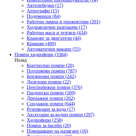
Автолебедки
(17)
Аерографи
(15)
Подемници
(84)
Работни лампи и прожектори
(201)
Хидравлични разпъвачи
(17)
Работни маси и тезгяси
(434)
Кранове за двигатели
(44)
Крикове
(499)
Автоматични макари
(55)
Помпи хидрофори
(3384)
Назад
Контролни помпи
(20)
Потопяеми помпи
(787)
Бензинови помпи
(242)
Дизелови помпи
(22)
Центробежни помпи
(376)
Градински помпи
(269)
Дренажни помпи
(262)
Сондажни помпи
(644)
Резервоари за вода
(17)
Аксесоари за водни помпи
(297)
Хидрофори
(258)
Помпи за басейн
(20)
Повишаване на налягане
(16)