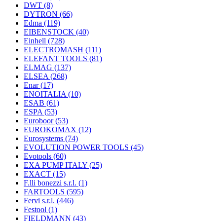
DWT
(8)
DYTRON
(66)
Edma
(119)
EIBENSTOCK
(40)
Einhell
(728)
ELECTROMASH
(111)
ELEFANT TOOLS
(81)
ELMAG
(137)
ELSEA
(268)
Enar
(17)
ENOITALIA
(10)
ESAB
(61)
ESPA
(53)
Euroboor
(53)
EUROKOMAX
(12)
Eurosystems
(74)
EVOLUTION POWER TOOLS
(45)
Evotools
(60)
EXA PUMP ITALY
(25)
EXACT
(15)
F.lli bonezzi s.r.l.
(1)
FARTOOLS
(595)
Fervi s.r.l.
(446)
Festool
(1)
FIELDMANN
(43)