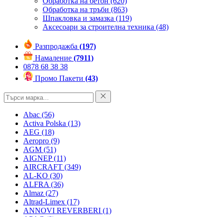
Обработка на бетон
(620)
Обработка на тръби
(863)
Шпакловка и замазка
(119)
Аксесоари за строителна техника
(48)
Разпродажба
(197)
Намаление
(7911)
0878 68 38 38
Промо Пакети
(43)
Abac
(56)
Activa Polska
(13)
AEG
(18)
Aeropro
(9)
AGM
(51)
AIGNEP
(11)
AIRCRAFT
(349)
AL-KO
(30)
ALFRA
(36)
Almaz
(27)
Altrad-Limex
(17)
ANNOVI REVERBERI
(1)