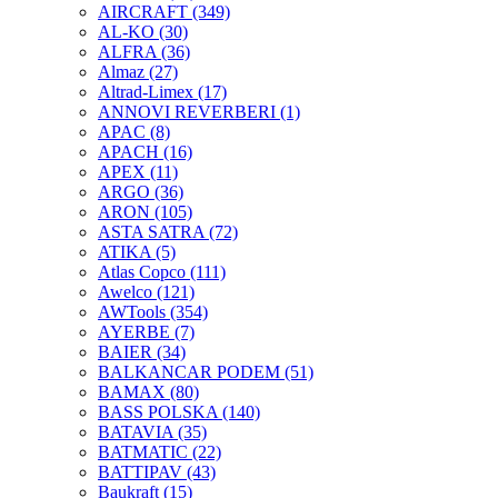
AIRCRAFT
(349)
AL-KO
(30)
ALFRA
(36)
Almaz
(27)
Altrad-Limex
(17)
ANNOVI REVERBERI
(1)
APAC
(8)
APACH
(16)
APEX
(11)
ARGO
(36)
ARON
(105)
ASTA SATRA
(72)
ATIKA
(5)
Atlas Copco
(111)
Awelco
(121)
AWTools
(354)
AYERBE
(7)
BAIER
(34)
BALKANCAR PODEM
(51)
BAMAX
(80)
BASS POLSKA
(140)
BATAVIA
(35)
BATMATIC
(22)
BATTIPAV
(43)
Baukraft
(15)