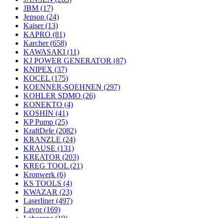
JBM
(17)
Jepson
(24)
Kaiser
(13)
KAPRO
(81)
Karcher
(658)
KAWASAKI
(11)
KJ POWER GENERATOR
(87)
KNIPEX
(37)
KOCEL
(175)
KOENNER-SOEHNEN
(297)
KOHLER SDMO
(26)
KONEKTO
(4)
KOSHIN
(41)
KP Pump
(25)
KraftDele
(2082)
KRANZLE
(24)
KRAUSE
(131)
KREATOR
(203)
KREG TOOL
(21)
Kronwerk
(6)
KS TOOLS
(4)
KWAZAR
(23)
Laserliner
(497)
Lavor
(169)