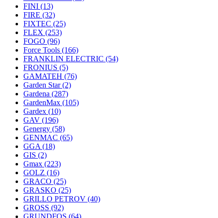
FINI
(13)
FIRE
(32)
FIXTEC
(25)
FLEX
(253)
FOGO
(96)
Force Tools
(166)
FRANKLIN ELECTRIC
(54)
FRONIUS
(5)
GAMATEH
(76)
Garden Star
(2)
Gardena
(287)
GardenMax
(105)
Gardex
(10)
GAV
(196)
Genergy
(58)
GENMAC
(65)
GGA
(18)
GIS
(2)
Gmax
(223)
GOLZ
(16)
GRACO
(25)
GRASKO
(25)
GRILLO PETROV
(40)
GROSS
(92)
GRUNDFOS
(64)