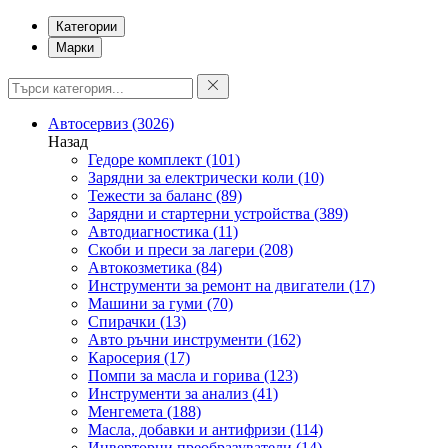
Категории
Марки
Автосервиз
(3026)
Назад
Гедоре комплект
(101)
Зарядни за електрически коли
(10)
Тежести за баланс
(89)
Зарядни и стартерни устройства
(389)
Автодиагностика
(11)
Скоби и преси за лагери
(208)
Автокозметика
(84)
Инструменти за ремонт на двигатели
(17)
Машини за гуми
(70)
Спирачки
(13)
Авто ръчни инструменти
(162)
Каросерия
(17)
Помпи за масла и горива
(123)
Инструменти за анализ
(41)
Менгемета
(188)
Масла, добавки и антифризи
(114)
Инверторни преобразуватели
(14)