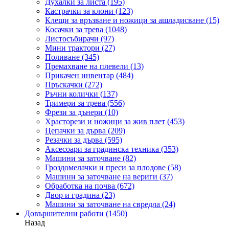
Духалки за листа
(195)
Кастрачки за клони
(123)
Клещи за връзване и ножици за ашладисване
(15)
Косачки за трева
(1048)
Листосъбирачи
(97)
Мини трактори
(27)
Поливане
(345)
Премахване на плевели
(13)
Прикачен инвентар
(484)
Пръскачки
(272)
Ръчни колички
(137)
Тримери за трева
(556)
Фрези за дънери
(10)
Храсторези и ножици за жив плет
(453)
Цепачки за дърва
(209)
Резачки за дърва
(595)
Аксесоари за градинска техника
(353)
Машини за заточване
(82)
Гроздомелачки и преси за плодове
(58)
Машини за заточване на вериги
(37)
Обработка на почва
(672)
Двор и градина
(23)
Машини за заточване на свредла
(24)
Довършителни работи
(1450)
Назад