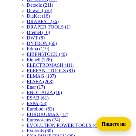
Detoolz
(211)
Dewalt
(556)
DiaKat
(16)
DRABEST
(36)
DRAPER TOOLS
(1)
Dremel
(16)
DWT
(8)
DYTRON
(66)
Edma
(119)
EIBENSTOCK
(40)
Einhell
(728)
ELECTROMASH
(111)
ELEFANT TOOLS
(81)
ELMAG
(137)
ELSEA
(268)
Enar
(17)
ENOITALIA
(10)
ESAB
(61)
ESPA
(53)
Euroboor
(53)
EUROKOMAX
(12)
Eurosystems
(74)
Пишете ни
EVOLUTION POWER TOOLS
(45)
Evotools
(60)