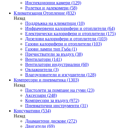
Инспекционни камери
(129)
Ролетки и далекомери
(58)
Климатизация Отопление
(832)
Назад
Поддръжка на климатици
(10)
Инфрачервени калорифери и отоплители
(64)
Електрически калорифери и отоплители
(175)
Дизелови калорифери и отоплители
(103)
Газови калорифери и отоплители
(103)
Газови лампи тип Гъба
(1)
Пречистватели за въздух
(38)
Вентилатори
(141)
Вентилатори индустриални
(60)
Овлажнители
(3)
Влагоуловители и изсушители
(128)
Компресори и пневматика
(1303)
Назад
Пистолети за помпане на гуми
(23)
Аксесоари
(248)
Компресори за въздух
(972)
Пневматични инструменти
(31)
Консумативи
(534)
Назад
Диамантени дискове
(272)
Двигатели
(69)