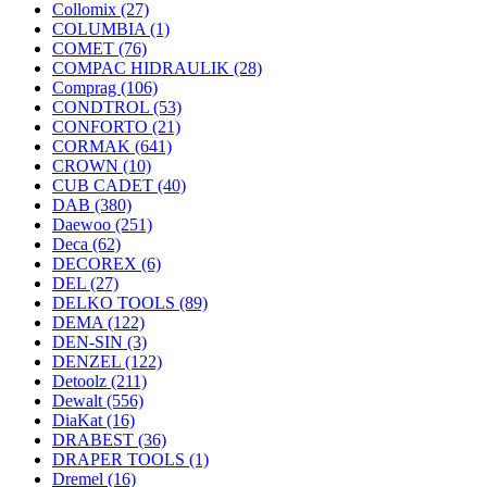
Collomix
(27)
COLUMBIA
(1)
COMET
(76)
COMPAC HIDRAULIK
(28)
Comprag
(106)
CONDTROL
(53)
CONFORTO
(21)
CORMAK
(641)
CROWN
(10)
CUB CADET
(40)
DAB
(380)
Daewoo
(251)
Deca
(62)
DECOREX
(6)
DEL
(27)
DELKO TOOLS
(89)
DEMA
(122)
DEN-SIN
(3)
DENZEL
(122)
Detoolz
(211)
Dewalt
(556)
DiaKat
(16)
DRABEST
(36)
DRAPER TOOLS
(1)
Dremel
(16)