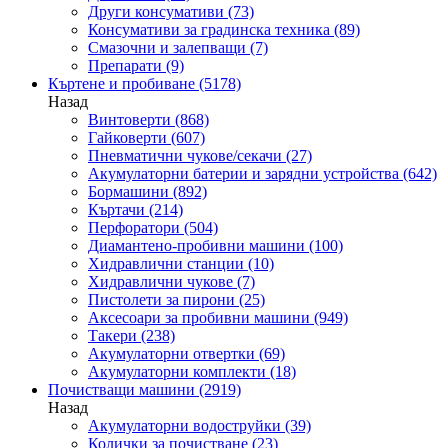
Други консумативи
(73)
Консумативи за градинска техника
(89)
Смазочни и залепващи
(7)
Препарати
(9)
Къртене и пробиване
(5178)
Назад
Винтоверти
(868)
Гайковерти
(607)
Пневматични чукове/секачи
(27)
Акумулаторни батерии и зарядни устройства
(642)
Бормашини
(892)
Къртачи
(214)
Перфоратори
(504)
Диамантено-пробивни машини
(100)
Хидравлични станции
(10)
Хидравлични чукове
(7)
Пистолети за пирони
(25)
Аксесоари за пробивни машини
(949)
Такери
(238)
Акумулаторни отвертки
(69)
Акумулаторни комплекти
(18)
Почистващи машини
(2919)
Назад
Акумулаторни водоструйки
(39)
Колички за почистване
(23)