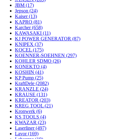
JBM
(17)
Jepson
(24)
Kaiser
(13)
KAPRO
(81)
Karcher
(658)
KAWASAKI
(11)
KJ POWER GENERATOR
(87)
KNIPEX
(37)
KOCEL
(175)
KOENNER-SOEHNEN
(297)
KOHLER SDMO
(26)
KONEKTO
(4)
KOSHIN
(41)
KP Pump
(25)
KraftDele
(2082)
KRANZLE
(24)
KRAUSE
(131)
KREATOR
(203)
KREG TOOL
(21)
Kronwerk
(6)
KS TOOLS
(4)
KWAZAR
(23)
Laserliner
(497)
Lavor
(169)