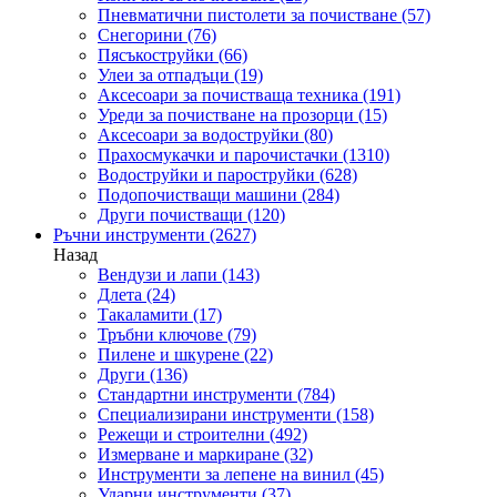
Пневматични пистолети за почистване
(57)
Снегорини
(76)
Пясъкоструйки
(66)
Улеи за отпадъци
(19)
Аксесоари за почистваща техника
(191)
Уреди за почистване на прозорци
(15)
Аксесоари за водоструйки
(80)
Прахосмукачки и парочистачки
(1310)
Водоструйки и пароструйки
(628)
Подопочистващи машини
(284)
Други почистващи
(120)
Ръчни инструменти
(2627)
Назад
Вендузи и лапи
(143)
Длета
(24)
Такаламити
(17)
Тръбни ключове
(79)
Пилене и шкурене
(22)
Други
(136)
Стандартни инструменти
(784)
Специализирани инструменти
(158)
Режещи и строителни
(492)
Измерване и маркиране
(32)
Инструменти за лепене на винил
(45)
Ударни инструменти
(37)