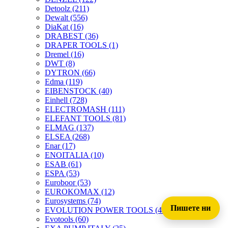
Detoolz
(211)
Dewalt
(556)
DiaKat
(16)
DRABEST
(36)
DRAPER TOOLS
(1)
Dremel
(16)
DWT
(8)
DYTRON
(66)
Edma
(119)
EIBENSTOCK
(40)
Einhell
(728)
ELECTROMASH
(111)
ELEFANT TOOLS
(81)
ELMAG
(137)
ELSEA
(268)
Enar
(17)
ENOITALIA
(10)
ESAB
(61)
ESPA
(53)
Euroboor
(53)
EUROKOMAX
(12)
Eurosystems
(74)
Пишете ни
EVOLUTION POWER TOOLS
(45)
Evotools
(60)