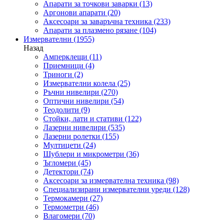
Апарати за точкови заварки
(13)
Аргонови апарати
(20)
Аксесоари за заваръчна техника
(233)
Апарати за плазмено рязане
(104)
Измервателни
(1955)
Назад
Амперклещи
(11)
Приемници
(4)
Триноги
(2)
Измервателни колела
(25)
Ръчни нивелири
(270)
Оптични нивелири
(54)
Теодолити
(9)
Стойки, лати и стативи
(122)
Лазерни нивелири
(535)
Лазерни ролетки
(155)
Мултицети
(24)
Шублери и микрометри
(36)
Ъгломери
(45)
Детектори
(74)
Аксесоари за измервателна техника
(98)
Специализирани измервателни уреди
(128)
Термокамери
(27)
Термометри
(46)
Влагомери
(70)