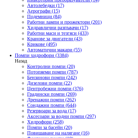
Автолебедки
(17)
Аерографи
(15)
Подемници
(84)
Работни лампи и прожектори
(201)
Хидравлични разпъвачи
(17)
Работни маси и тезгяси
(433)
Кранове за двигатели
(43)
Крикове
(495)
Автоматични макари
(55)
Помпи хидрофори
(3384)
Назад
Контролни помпи
(20)
Потопяеми помпи
(787)
Бензинови помпи
(242)
Дизелови помпи
(22)
Центробежни помпи
(376)
Градински помпи
(269)
Дренажни помпи
(262)
Сондажни помпи
(644)
Резервоари за вода
(17)
Аксесоари за водни помпи
(297)
Хидрофори
(258)
Помпи за басейн
(20)
Повишаване на налягане
(16)