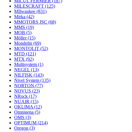
MICUL FERMIER
(187)
MILESCRAFT
(125)
MIlwaukee
(831)
Mirka
(42)
MMOTORS JSC
(68)
MMS
(19)
MOB
(5)
Möller
(15)
Mondelin
(69)
MONTOLIT
(52)
MTD
(121)
MTX
(92)
Multisystem
(1)
NEGEL
(13)
NILFISK
(143)
Nivel System
(135)
NORTON
(77)
NOVUS
(23)
NRock
(17)
NUAIR
(15)
OKLIMA
(12)
Omnigena
(5)
OMS
(3)
OPTIMUM
(214)
Oregon
(3)