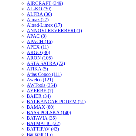
AIRCRAFT
(349)
AL-KO
(30)
ALFRA
(36)
Almaz
(27)
Altrad-Limex
(17)
ANNOVI REVERBERI
(1)
APAC
(8)
APACH
(16)
APEX
(11)
ARGO
(36)
ARON
(105)
ASTA SATRA
(72)
ATIKA
(5)
Atlas Copco
(111)
Awelco
(121)
AWTools
(354)
AYERBE
(7)
BAIER
(34)
BALKANCAR PODEM
(51)
BAMAX
(80)
BASS POLSKA
(140)
BATAVIA
(35)
BATMATIC
(22)
BATTIPAV
(43)
Baukraft
(15)