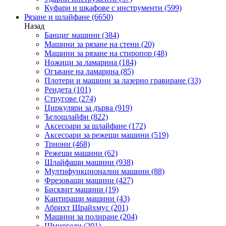
Куфари и шкафове с инструменти
(599)
Рязане и шлайфане
(6650)
Назад
Банциг машини
(384)
Машини за рязане на стени
(20)
Машини за рязане на стиропор
(48)
Ножици за ламарина
(184)
Огъване на ламарина
(85)
Плотери и машини за лазерно гравиране
(33)
Рендета
(101)
Стругове
(274)
Циркуляри за дърва
(919)
Ъглошлайфи
(822)
Аксесоари за шлайфане
(172)
Аксесоари за режещи машини
(519)
Триони
(468)
Режещи машини
(62)
Шлайфащи машини
(938)
Мултифункционални машини
(88)
Фрезоващи машини
(427)
Бисквит машини
(19)
Кантиращи машини
(43)
Абрихт Щрайхмус
(201)
Машини за полиране
(204)
Шмиргели
(201)