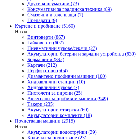
Други консумативи
(73)
Консумативи за градинска техника
(89)
Смазочни и залепващи
(7)
Препарати
(9)
Къртене и пробиване
(5160)
Назад
Винтоверти
(867)
Гайковерти
(607)
Пневматични чукове/секачи
(27)
Акумулаторни батерии и зарядни устройства
(630)
Бормашини
(892)
Къртачи
(212)
Перфоратори
(504)
Диамантено-пробивни машини
(100)
Хидравлични станции
(10)
Хидравлични чукове
(7)
Пистолети за пирони
(25)
Аксесоари за пробивни машини
(949)
Такери
(235)
Акумулаторни отвертки
(69)
Акумулаторни комплекти
(18)
Почистващи машини
(2915)
Назад
Акумулаторни водоструйки
(39)
Колички за почистване
(23)