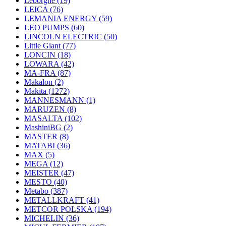
Leborgne
(19)
LEICA
(76)
LEMANIA ENERGY
(59)
LEO PUMPS
(60)
LINCOLN ELECTRIC
(50)
Little Giant
(77)
LONCIN
(18)
LOWARA
(42)
MA-FRA
(87)
Makalon
(2)
Makita
(1272)
MANNESMANN
(1)
MARUZEN
(8)
MASALTA
(102)
MashiniBG
(2)
MASTER
(8)
MATABI
(36)
MAX
(5)
MEGA
(12)
MEISTER
(47)
MESTO
(40)
Metabo
(387)
METALLKRAFT
(41)
METCOR POLSKA
(194)
MICHELIN
(36)