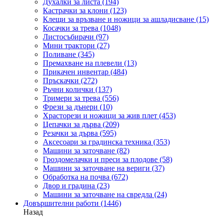
Духалки за листа
(194)
Кастрачки за клони
(123)
Клещи за връзване и ножици за ашладисване
(15)
Косачки за трева
(1048)
Листосъбирачи
(97)
Мини трактори
(27)
Поливане
(345)
Премахване на плевели
(13)
Прикачен инвентар
(484)
Пръскачки
(272)
Ръчни колички
(137)
Тримери за трева
(556)
Фрези за дънери
(10)
Храсторези и ножици за жив плет
(453)
Цепачки за дърва
(209)
Резачки за дърва
(595)
Аксесоари за градинска техника
(353)
Машини за заточване
(82)
Гроздомелачки и преси за плодове
(58)
Машини за заточване на вериги
(37)
Обработка на почва
(672)
Двор и градина
(23)
Машини за заточване на свредла
(24)
Довършителни работи
(1446)
Назад