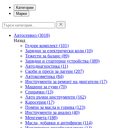
Категории
Марки
Автосервиз
(3018)
Назад
Гедоре комплект
(101)
Зарядни за електрически коли
(10)
Тежести за баланс
(89)
Зарядни и стартерни устройства
(389)
Автодиагностика
(11)
Скоби и преси за лагери
(207)
Автокозметика
(84)
Инструменти за ремонт на двигатели
(17)
Машини за гуми
(70)
Спирачки
(13)
Авто ръчни инструменти
(162)
Каросерия
(17)
Помпи за масла и горива
(123)
Инструменти за анализ
(40)
Менгемета
(188)
Масла, добавки и антифризи
(114)
Инверторни преобразуватели
(14)