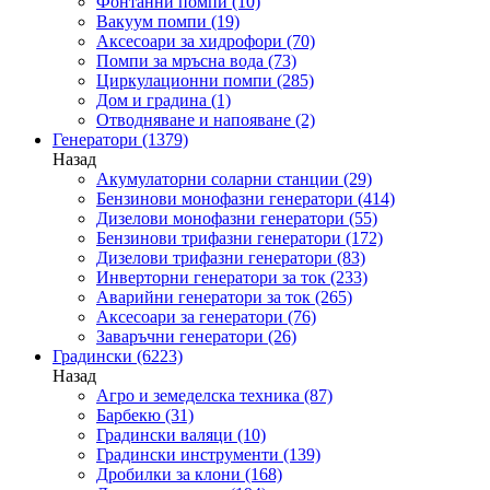
Фонтанни помпи
(10)
Вакуум помпи
(19)
Аксесоари за хидрофори
(70)
Помпи за мръсна вода
(73)
Циркулационни помпи
(285)
Дом и градина
(1)
Отводняване и напояване
(2)
Генератори
(1379)
Назад
Акумулаторни соларни станции
(29)
Бензинови монофазни генератори
(414)
Дизелови монофазни генератори
(55)
Бензинови трифазни генератори
(172)
Дизелови трифазни генератори
(83)
Инверторни генератори за ток
(233)
Аварийни генератори за ток
(265)
Аксесоари за генератори
(76)
Заваръчни генератори
(26)
Градински
(6223)
Назад
Агро и земеделска техника
(87)
Барбекю
(31)
Градински валяци
(10)
Градински инструменти
(139)
Дробилки за клони
(168)