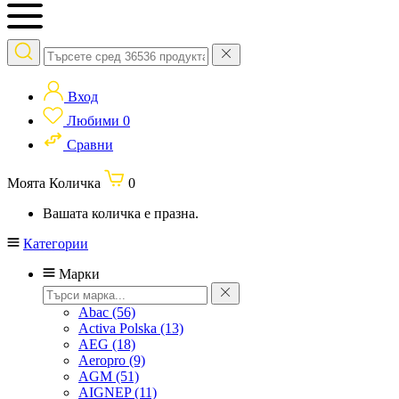
Вход
Любими
0
Сравни
Моята Количка
0
Вашата количка е празна.
Категории
Марки
Abac
(56)
Activa Polska
(13)
AEG
(18)
Aeropro
(9)
AGM
(51)
AIGNEP
(11)