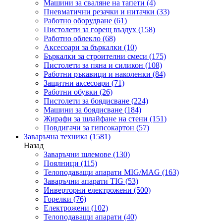
Машини за сваляне на тапети
(4)
Пневматични резачки и нитачки
(33)
Работно оборудване
(61)
Пистолети за горещ въздух
(158)
Работно облекло
(68)
Аксесоари за бъркалки
(10)
Бъркалки за строителни смеси
(175)
Пистолети за пяна и силикон
(108)
Работни ръкавици и наколенки
(84)
Защитни аксесоари
(71)
Работни обувки
(26)
Пистолети за боядисване
(224)
Машини за боядисване
(184)
Жирафи за шлайфане на стени
(151)
Повдигачи за гипсокартон
(57)
Заваръчна техника
(1581)
Назад
Заваръчни шлемове
(130)
Поялници
(115)
Телоподаващи апарати MIG/MAG
(163)
Заваръчни апарати TIG
(53)
Инверторни електрожени
(500)
Горелки
(76)
Електрожени
(102)
Телоподаващи апарати
(40)