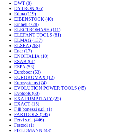
DWT
(8)
DYTRON
(66)
Edma
(119)
EIBENSTOCK
(40)
Einhell
(728)
ELECTROMASH
(111)
ELEFANT TOOLS
(81)
ELMAG
(137)
ELSEA
(268)
Enar
(17)
ENOITALIA
(10)
ESAB
(61)
ESPA
(53)
Euroboor
(53)
EUROKOMAX
(12)
Eurosystems
(74)
EVOLUTION POWER TOOLS
(45)
Evotools
(60)
EXA PUMP ITALY
(25)
EXACT
(15)
F.lli bonezzi s.r.l.
(1)
FARTOOLS
(595)
Fervi s.r.l.
(446)
Festool
(1)
FIELDMANN
(43)