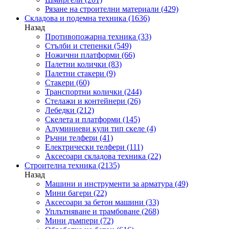
Рязане на строителни материали
(429)
Складова и подемна техника
(1636)
Назад
Противопожарна техника
(33)
Стълби и степенки
(549)
Ножични платформи
(66)
Палетни колички
(83)
Палетни стакери
(9)
Стакери
(60)
Транспортни колички
(244)
Стелажи и контейнери
(26)
Лебедки
(212)
Скелета и платформи
(145)
Алуминиеви кули тип скеле
(4)
Ръчни телфери
(41)
Електрически телфери
(111)
Аксесоари складова техника
(22)
Строителна техника
(2135)
Назад
Машини и инструменти за арматура
(49)
Мини багери
(22)
Аксесоари за бетон машини
(33)
Уплътняване и трамбоване
(268)
Мини дъмпери
(72)