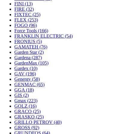
FINI
(13)
FIRE
(32)
FIXTEC
(25)
FLEX
(253)
FOGO
(96)
Force Tools
(166)
FRANKLIN ELECTRIC
(54)
FRONIUS
(5)
GAMATEH
(76)
Garden Star
(2)
Gardena
(287)
GardenMax
(105)
Gardex
(10)
GAV
(196)
Genergy
(58)
GENMAC
(65)
GGA
(18)
GIS
(2)
Gmax
(223)
GOLZ
(16)
GRACO
(25)
GRASKO
(25)
GRILLO PETROV
(40)
GROSS
(92)
GRUNDFOS
(64)