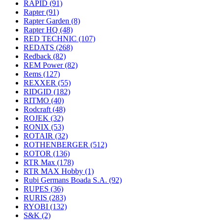
RAPID
(91)
Rapter
(91)
Rapter Garden
(8)
Rapter HQ
(48)
RED TECHNIC
(107)
REDATS
(268)
Redback
(82)
REM Power
(82)
Rems
(127)
REXXER
(55)
RIDGID
(182)
RITMO
(40)
Rodcraft
(48)
ROJEK
(32)
RONIX
(53)
ROTAIR
(32)
ROTHENBERGER
(512)
ROTOR
(136)
RTR Max
(178)
RTR MAX Hobby
(1)
Rubi Germans Boada S.A.
(92)
RUPES
(36)
RURIS
(283)
RYOBI
(132)
S&K
(2)