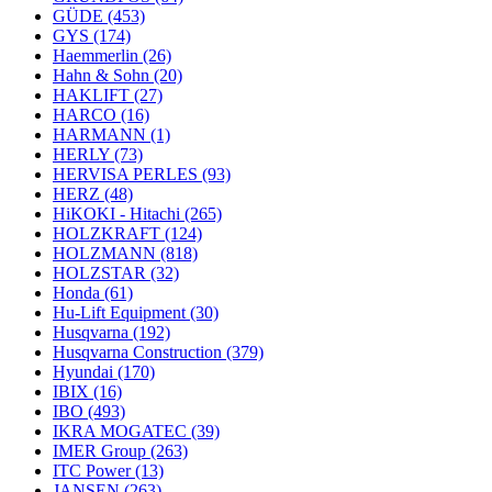
GÜDE
(453)
GYS
(174)
Haemmerlin
(26)
Hahn & Sohn
(20)
HAKLIFT
(27)
HARCO
(16)
HARMANN
(1)
HERLY
(73)
HERVISA PERLES
(93)
HERZ
(48)
HiKOKI - Hitachi
(265)
HOLZKRAFT
(124)
HOLZMANN
(818)
HOLZSTAR
(32)
Honda
(61)
Hu-Lift Equipment
(30)
Husqvarna
(192)
Husqvarna Construction
(379)
Hyundai
(170)
IBIX
(16)
IBO
(493)
IKRA MOGATEC
(39)
IMER Group
(263)
ITC Power
(13)
JANSEN
(263)