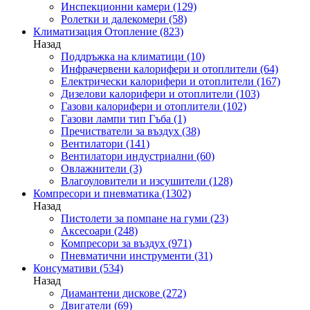
Инспекционни камери
(129)
Ролетки и далекомери
(58)
Климатизация Отопление
(823)
Назад
Поддръжка на климатици
(10)
Инфрачервени калорифери и отоплители
(64)
Електрически калорифери и отоплители
(167)
Дизелови калорифери и отоплители
(103)
Газови калорифери и отоплители
(102)
Газови лампи тип Гъба
(1)
Пречистватели за въздух
(38)
Вентилатори
(141)
Вентилатори индустриални
(60)
Овлажнители
(3)
Влагоуловители и изсушители
(128)
Компресори и пневматика
(1302)
Назад
Пистолети за помпане на гуми
(23)
Аксесоари
(248)
Компресори за въздух
(971)
Пневматични инструменти
(31)
Консумативи
(534)
Назад
Диамантени дискове
(272)
Двигатели
(69)