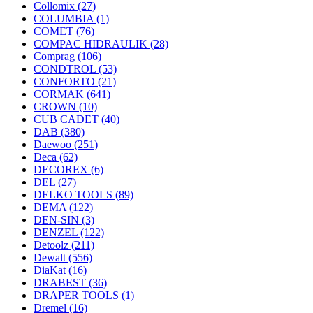
Collomix
(27)
COLUMBIA
(1)
COMET
(76)
COMPAC HIDRAULIK
(28)
Comprag
(106)
CONDTROL
(53)
CONFORTO
(21)
CORMAK
(641)
CROWN
(10)
CUB CADET
(40)
DAB
(380)
Daewoo
(251)
Deca
(62)
DECOREX
(6)
DEL
(27)
DELKO TOOLS
(89)
DEMA
(122)
DEN-SIN
(3)
DENZEL
(122)
Detoolz
(211)
Dewalt
(556)
DiaKat
(16)
DRABEST
(36)
DRAPER TOOLS
(1)
Dremel
(16)