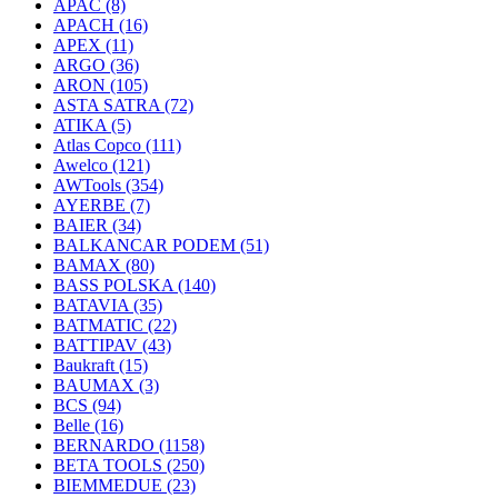
APAC
(8)
APACH
(16)
APEX
(11)
ARGO
(36)
ARON
(105)
ASTA SATRA
(72)
ATIKA
(5)
Atlas Copco
(111)
Awelco
(121)
AWTools
(354)
AYERBE
(7)
BAIER
(34)
BALKANCAR PODEM
(51)
BAMAX
(80)
BASS POLSKA
(140)
BATAVIA
(35)
BATMATIC
(22)
BATTIPAV
(43)
Baukraft
(15)
BAUMAX
(3)
BCS
(94)
Belle
(16)
BERNARDO
(1158)
BETA TOOLS
(250)
BIEMMEDUE
(23)