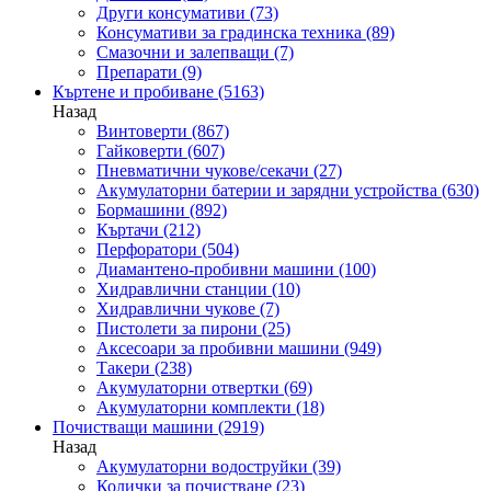
Други консумативи
(73)
Консумативи за градинска техника
(89)
Смазочни и залепващи
(7)
Препарати
(9)
Къртене и пробиване
(5163)
Назад
Винтоверти
(867)
Гайковерти
(607)
Пневматични чукове/секачи
(27)
Акумулаторни батерии и зарядни устройства
(630)
Бормашини
(892)
Къртачи
(212)
Перфоратори
(504)
Диамантено-пробивни машини
(100)
Хидравлични станции
(10)
Хидравлични чукове
(7)
Пистолети за пирони
(25)
Аксесоари за пробивни машини
(949)
Такери
(238)
Акумулаторни отвертки
(69)
Акумулаторни комплекти
(18)
Почистващи машини
(2919)
Назад
Акумулаторни водоструйки
(39)
Колички за почистване
(23)