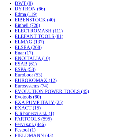
DWT
(8)
DYTRON
(66)
Edma
(119)
EIBENSTOCK
(40)
Einhell
(728)
ELECTROMASH
(111)
ELEFANT TOOLS
(81)
ELMAG
(137)
ELSEA
(268)
Enar
(17)
ENOITALIA
(10)
ESAB
(61)
ESPA
(53)
Euroboor
(53)
EUROKOMAX
(12)
Eurosystems
(74)
EVOLUTION POWER TOOLS
(45)
Evotools
(60)
EXA PUMP ITALY
(25)
EXACT
(15)
F.lli bonezzi s.r.l.
(1)
FARTOOLS
(595)
Fervi s.r.l.
(446)
Festool
(1)
FIELDMANN
(43)