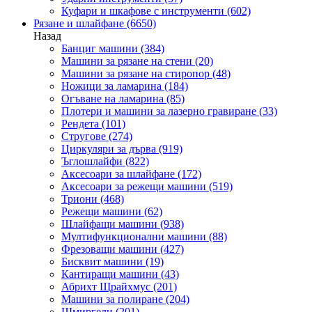
Куфари и шкафове с инструменти
(602)
Рязане и шлайфане
(6650)
Назад
Банциг машини
(384)
Машини за рязане на стени
(20)
Машини за рязане на стиропор
(48)
Ножици за ламарина
(184)
Огъване на ламарина
(85)
Плотери и машини за лазерно гравиране
(33)
Рендета
(101)
Стругове
(274)
Циркуляри за дърва
(919)
Ъглошлайфи
(822)
Аксесоари за шлайфане
(172)
Аксесоари за режещи машини
(519)
Триони
(468)
Режещи машини
(62)
Шлайфащи машини
(938)
Мултифункционални машини
(88)
Фрезоващи машини
(427)
Бисквит машини
(19)
Кантиращи машини
(43)
Абрихт Щрайхмус
(201)
Машини за полиране
(204)
Шмиргели
(201)