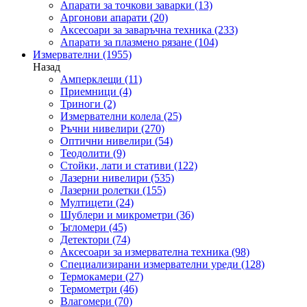
Апарати за точкови заварки
(13)
Аргонови апарати
(20)
Аксесоари за заваръчна техника
(233)
Апарати за плазмено рязане
(104)
Измервателни
(1955)
Назад
Амперклещи
(11)
Приемници
(4)
Триноги
(2)
Измервателни колела
(25)
Ръчни нивелири
(270)
Оптични нивелири
(54)
Теодолити
(9)
Стойки, лати и стативи
(122)
Лазерни нивелири
(535)
Лазерни ролетки
(155)
Мултицети
(24)
Шублери и микрометри
(36)
Ъгломери
(45)
Детектори
(74)
Аксесоари за измервателна техника
(98)
Специализирани измервателни уреди
(128)
Термокамери
(27)
Термометри
(46)
Влагомери
(70)