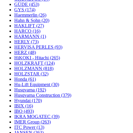
GÜDE
(453)
GYS
(174)
Haemmerlin
(26)
Hahn & Sohn
(20)
HAKLIFT
(27)
HARCO
(16)
HARMANN
(1)
HERLY
(73)
HERVISA PERLES
(93)
HERZ
(48)
HiKOKI - Hitachi
(265)
HOLZKRAFT
(124)
HOLZMANN
(818)
HOLZSTAR
(32)
Honda
(61)
Hu-Lift Equipment
(30)
Husqvarna
(192)
Husqvarna Construction
(379)
Hyundai
(170)
IBIX
(16)
IBO
(493)
IKRA MOGATEC
(39)
IMER Group
(263)
ITC Power
(13)
JANSEN
(263)