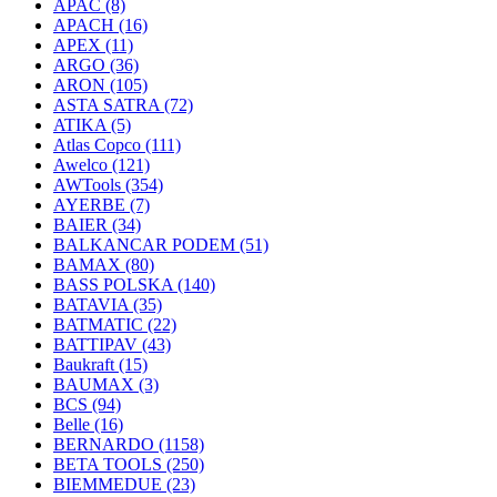
APAC
(8)
APACH
(16)
APEX
(11)
ARGO
(36)
ARON
(105)
ASTA SATRA
(72)
ATIKA
(5)
Atlas Copco
(111)
Awelco
(121)
AWTools
(354)
AYERBE
(7)
BAIER
(34)
BALKANCAR PODEM
(51)
BAMAX
(80)
BASS POLSKA
(140)
BATAVIA
(35)
BATMATIC
(22)
BATTIPAV
(43)
Baukraft
(15)
BAUMAX
(3)
BCS
(94)
Belle
(16)
BERNARDO
(1158)
BETA TOOLS
(250)
BIEMMEDUE
(23)