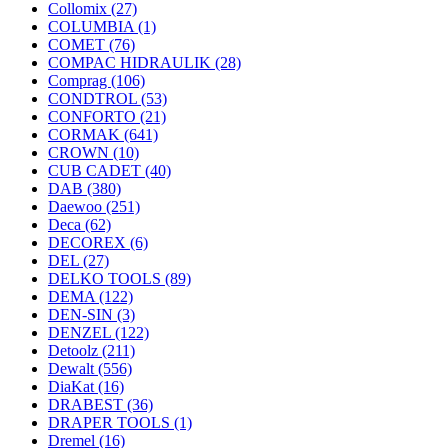
Collomix
(27)
COLUMBIA
(1)
COMET
(76)
COMPAC HIDRAULIK
(28)
Comprag
(106)
CONDTROL
(53)
CONFORTO
(21)
CORMAK
(641)
CROWN
(10)
CUB CADET
(40)
DAB
(380)
Daewoo
(251)
Deca
(62)
DECOREX
(6)
DEL
(27)
DELKO TOOLS
(89)
DEMA
(122)
DEN-SIN
(3)
DENZEL
(122)
Detoolz
(211)
Dewalt
(556)
DiaKat
(16)
DRABEST
(36)
DRAPER TOOLS
(1)
Dremel
(16)