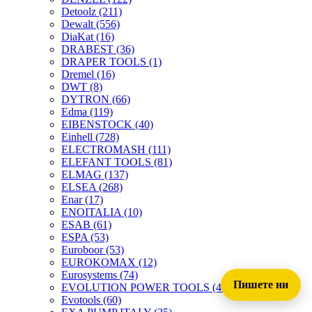
Detoolz
(211)
Dewalt
(556)
DiaKat
(16)
DRABEST
(36)
DRAPER TOOLS
(1)
Dremel
(16)
DWT
(8)
DYTRON
(66)
Edma
(119)
EIBENSTOCK
(40)
Einhell
(728)
ELECTROMASH
(111)
ELEFANT TOOLS
(81)
ELMAG
(137)
ELSEA
(268)
Enar
(17)
ENOITALIA
(10)
ESAB
(61)
ESPA
(53)
Euroboor
(53)
EUROKOMAX
(12)
Eurosystems
(74)
Пишете ни
EVOLUTION POWER TOOLS
(45)
Evotools
(60)