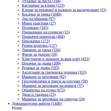
Духалки за листа
(194)
Кастрачки за клони
(123)
Клещи за връзване и ножици за ашладисване
(15)
Косачки за трева
(1048)
Листосъбирачи
(97)
Мини трактори
(27)
Поливане
(345)
Премахване на плевели
(13)
Прикачен инвентар
(484)
Пръскачки
(272)
Ръчни колички
(137)
Тримери за трева
(556)
Фрези за дънери
(10)
Храсторези и ножици за жив плет
(453)
Цепачки за дърва
(209)
Резачки за дърва
(595)
Аксесоари за градинска техника
(353)
Машини за заточване
(82)
Гроздомелачки и преси за плодове
(58)
Машини за заточване на вериги
(37)
Обработка на почва
(672)
Двор и градина
(23)
Машини за заточване на свредла
(24)
Довършителни работи
(1446)
Назад