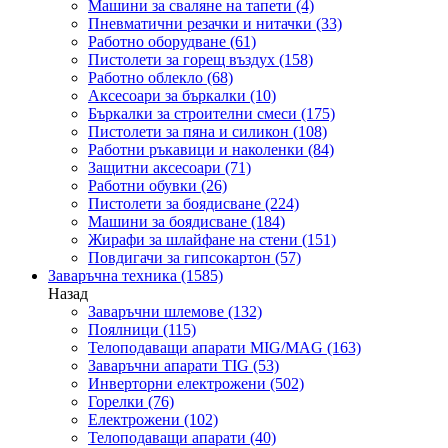
Машини за сваляне на тапети
(4)
Пневматични резачки и нитачки
(33)
Работно оборудване
(61)
Пистолети за горещ въздух
(158)
Работно облекло
(68)
Аксесоари за бъркалки
(10)
Бъркалки за строителни смеси
(175)
Пистолети за пяна и силикон
(108)
Работни ръкавици и наколенки
(84)
Защитни аксесоари
(71)
Работни обувки
(26)
Пистолети за боядисване
(224)
Машини за боядисване
(184)
Жирафи за шлайфане на стени
(151)
Повдигачи за гипсокартон
(57)
Заваръчна техника
(1585)
Назад
Заваръчни шлемове
(132)
Поялници
(115)
Телоподаващи апарати MIG/MAG
(163)
Заваръчни апарати TIG
(53)
Инверторни електрожени
(502)
Горелки
(76)
Електрожени
(102)
Телоподаващи апарати
(40)