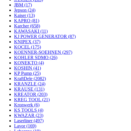
JBM
(17)
Jepson
(24)
Kaiser
(13)
KAPRO
(81)
Karcher
(658)
KAWASAKI
(11)
KJ POWER GENERATOR
(87)
KNIPEX
(37)
KOCEL
(175)
KOENNER-SOEHNEN
(297)
KOHLER SDMO
(26)
KONEKTO
(4)
KOSHIN
(41)
KP Pump
(25)
KraftDele
(2082)
KRANZLE
(24)
KRAUSE
(131)
KREATOR
(203)
KREG TOOL
(21)
Kronwerk
(6)
KS TOOLS
(4)
KWAZAR
(23)
Laserliner
(497)
Lavor
(169)