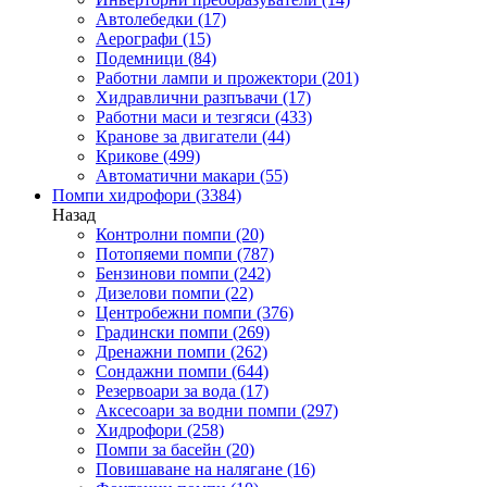
Автолебедки
(17)
Аерографи
(15)
Подемници
(84)
Работни лампи и прожектори
(201)
Хидравлични разпъвачи
(17)
Работни маси и тезгяси
(433)
Кранове за двигатели
(44)
Крикове
(499)
Автоматични макари
(55)
Помпи хидрофори
(3384)
Назад
Контролни помпи
(20)
Потопяеми помпи
(787)
Бензинови помпи
(242)
Дизелови помпи
(22)
Центробежни помпи
(376)
Градински помпи
(269)
Дренажни помпи
(262)
Сондажни помпи
(644)
Резервоари за вода
(17)
Аксесоари за водни помпи
(297)
Хидрофори
(258)
Помпи за басейн
(20)
Повишаване на налягане
(16)