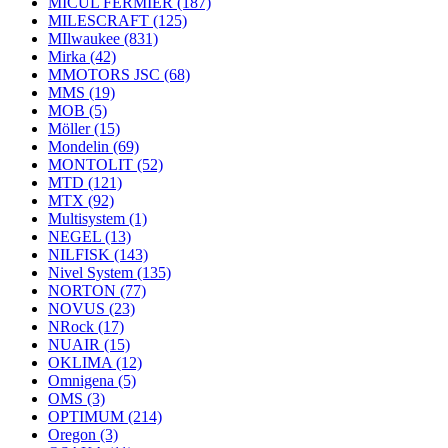
MICUL FERMIER
(187)
MILESCRAFT
(125)
MIlwaukee
(831)
Mirka
(42)
MMOTORS JSC
(68)
MMS
(19)
MOB
(5)
Möller
(15)
Mondelin
(69)
MONTOLIT
(52)
MTD
(121)
MTX
(92)
Multisystem
(1)
NEGEL
(13)
NILFISK
(143)
Nivel System
(135)
NORTON
(77)
NOVUS
(23)
NRock
(17)
NUAIR
(15)
OKLIMA
(12)
Omnigena
(5)
OMS
(3)
OPTIMUM
(214)
Oregon
(3)