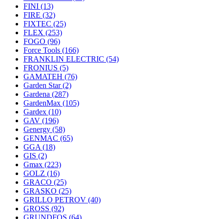
FINI
(13)
FIRE
(32)
FIXTEC
(25)
FLEX
(253)
FOGO
(96)
Force Tools
(166)
FRANKLIN ELECTRIC
(54)
FRONIUS
(5)
GAMATEH
(76)
Garden Star
(2)
Gardena
(287)
GardenMax
(105)
Gardex
(10)
GAV
(196)
Genergy
(58)
GENMAC
(65)
GGA
(18)
GIS
(2)
Gmax
(223)
GOLZ
(16)
GRACO
(25)
GRASKO
(25)
GRILLO PETROV
(40)
GROSS
(92)
GRUNDFOS
(64)