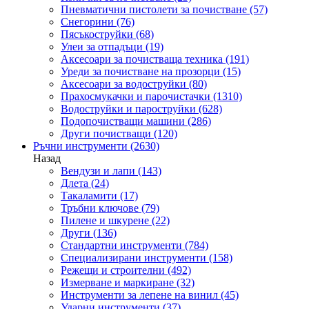
Пневматични пистолети за почистване
(57)
Снегорини
(76)
Пясъкоструйки
(68)
Улеи за отпадъци
(19)
Аксесоари за почистваща техника
(191)
Уреди за почистване на прозорци
(15)
Аксесоари за водоструйки
(80)
Прахосмукачки и парочистачки
(1310)
Водоструйки и пароструйки
(628)
Подопочистващи машини
(286)
Други почистващи
(120)
Ръчни инструменти
(2630)
Назад
Вендузи и лапи
(143)
Длета
(24)
Такаламити
(17)
Тръбни ключове
(79)
Пилене и шкурене
(22)
Други
(136)
Стандартни инструменти
(784)
Специализирани инструменти
(158)
Режещи и строителни
(492)
Измерване и маркиране
(32)
Инструменти за лепене на винил
(45)
Ударни инструменти
(37)