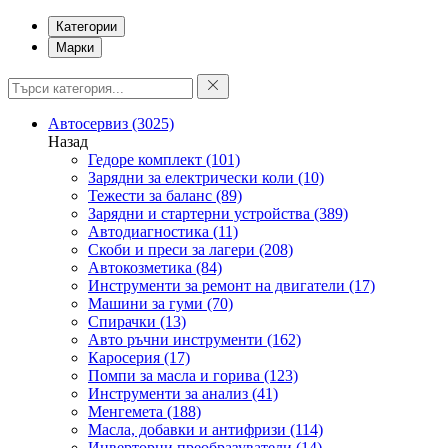
Категории
Марки
Автосервиз
(3025)
Назад
Гедоре комплект
(101)
Зарядни за електрически коли
(10)
Тежести за баланс
(89)
Зарядни и стартерни устройства
(389)
Автодиагностика
(11)
Скоби и преси за лагери
(208)
Автокозметика
(84)
Инструменти за ремонт на двигатели
(17)
Машини за гуми
(70)
Спирачки
(13)
Авто ръчни инструменти
(162)
Каросерия
(17)
Помпи за масла и горива
(123)
Инструменти за анализ
(41)
Менгемета
(188)
Масла, добавки и антифризи
(114)
Инверторни преобразуватели
(14)