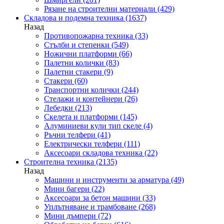
Рязане на строителни материали
(429)
Складова и подемна техника
(1637)
Назад
Противопожарна техника
(33)
Стълби и степенки
(549)
Ножични платформи
(66)
Палетни колички
(83)
Палетни стакери
(9)
Стакери
(60)
Транспортни колички
(244)
Стелажи и контейнери
(26)
Лебедки
(213)
Скелета и платформи
(145)
Алуминиеви кули тип скеле
(4)
Ръчни телфери
(41)
Електрически телфери
(111)
Аксесоари складова техника
(22)
Строителна техника
(2135)
Назад
Машини и инструменти за арматура
(49)
Мини багери
(22)
Аксесоари за бетон машини
(33)
Уплътняване и трамбоване
(268)
Мини дъмпери
(72)