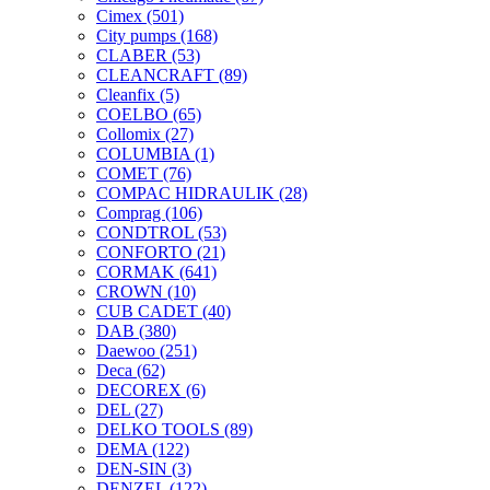
Cimex
(501)
City pumps
(168)
CLABER
(53)
CLEANCRAFT
(89)
Cleanfix
(5)
COELBO
(65)
Collomix
(27)
COLUMBIA
(1)
COMET
(76)
COMPAC HIDRAULIK
(28)
Comprag
(106)
CONDTROL
(53)
CONFORTO
(21)
CORMAK
(641)
CROWN
(10)
CUB CADET
(40)
DAB
(380)
Daewoo
(251)
Deca
(62)
DECOREX
(6)
DEL
(27)
DELKO TOOLS
(89)
DEMA
(122)
DEN-SIN
(3)
DENZEL
(122)