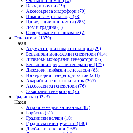
Фонтанни помпи
(10)
Вакуум помпи
(19)
Аксесоари за хидрофори
(70)
Помпи за мръсна вода
(73)
Циркулационни помпи
(285)
Дом и градина
(1)
Отводняване и напояване
(2)
Генератори
(1379)
Назад
Акумулаторни соларни станции
(29)
Бензинови монофазни генератори
(414)
Дизелови монофазни генератори
(55)
Бензинови трифазни генератори
(172)
Дизелови трифазни генератори
(83)
Инверторни генератори за ток
(233)
Аварийни генератори за ток
(265)
Аксесоари за генератори
(76)
Заваръчни генератори
(26)
Градински
(6223)
Назад
Агро и земеделска техника
(87)
Барбекю
(31)
Градински валяци
(10)
Градински инструменти
(139)
Дробилки за клони
(168)