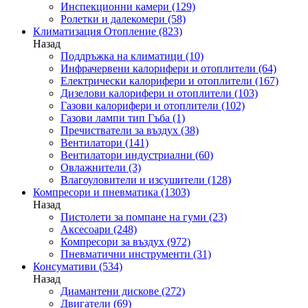
Инспекционни камери
(129)
Ролетки и далекомери
(58)
Климатизация Отопление
(823)
Назад
Поддръжка на климатици
(10)
Инфрачервени калорифери и отоплители
(64)
Електрически калорифери и отоплители
(167)
Дизелови калорифери и отоплители
(103)
Газови калорифери и отоплители
(102)
Газови лампи тип Гъба
(1)
Пречистватели за въздух
(38)
Вентилатори
(141)
Вентилатори индустриални
(60)
Овлажнители
(3)
Влагоуловители и изсушители
(128)
Компресори и пневматика
(1303)
Назад
Пистолети за помпане на гуми
(23)
Аксесоари
(248)
Компресори за въздух
(972)
Пневматични инструменти
(31)
Консумативи
(534)
Назад
Диамантени дискове
(272)
Двигатели
(69)