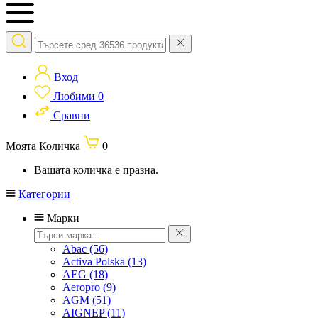
Вход
Любими
0
Сравни
Моята Количка
0
Вашата количка е празна.
Категории
Марки
Abac
(56)
Activa Polska
(13)
AEG
(18)
Aeropro
(9)
AGM
(51)
AIGNEP
(11)