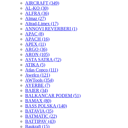
AIRCRAFT
(349)
AL-KO
(30)
ALFRA
(36)
Almaz
(27)
Altrad-Limex
(17)
ANNOVI REVERBERI
(1)
APAC
(8)
APACH
(16)
APEX
(11)
ARGO
(36)
ARON
(105)
ASTA SATRA
(72)
ATIKA
(5)
Atlas Copco
(111)
Awelco
(121)
AWTools
(354)
AYERBE
(7)
BAIER
(34)
BALKANCAR PODEM
(51)
BAMAX
(80)
BASS POLSKA
(140)
BATAVIA
(35)
BATMATIC
(22)
BATTIPAV
(43)
Baukraft
(15)