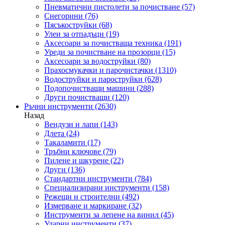
Пневматични пистолети за почистване
(57)
Снегорини
(76)
Пясъкоструйки
(68)
Улеи за отпадъци
(19)
Аксесоари за почистваща техника
(191)
Уреди за почистване на прозорци
(15)
Аксесоари за водоструйки
(80)
Прахосмукачки и парочистачки
(1310)
Водоструйки и пароструйки
(628)
Подопочистващи машини
(288)
Други почистващи
(120)
Ръчни инструменти
(2630)
Назад
Вендузи и лапи
(143)
Длета
(24)
Такаламити
(17)
Тръбни ключове
(79)
Пилене и шкурене
(22)
Други
(136)
Стандартни инструменти
(784)
Специализирани инструменти
(158)
Режещи и строителни
(492)
Измерване и маркиране
(32)
Инструменти за лепене на винил
(45)
Ударни инструменти
(37)