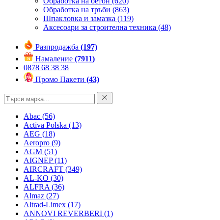
Обработка на бетон
(620)
Обработка на тръби
(863)
Шпакловка и замазка
(119)
Аксесоари за строителна техника
(48)
Разпродажба
(197)
Намаление
(7911)
0878 68 38 38
Промо Пакети
(43)
Abac
(56)
Activa Polska
(13)
AEG
(18)
Aeropro
(9)
AGM
(51)
AIGNEP
(11)
AIRCRAFT
(349)
AL-KO
(30)
ALFRA
(36)
Almaz
(27)
Altrad-Limex
(17)
ANNOVI REVERBERI
(1)