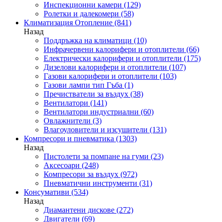
Инспекционни камери
(129)
Ролетки и далекомери
(58)
Климатизация Отопление
(841)
Назад
Поддръжка на климатици
(10)
Инфрачервени калорифери и отоплители
(66)
Електрически калорифери и отоплители
(175)
Дизелови калорифери и отоплители
(107)
Газови калорифери и отоплители
(103)
Газови лампи тип Гъба
(1)
Пречистватели за въздух
(38)
Вентилатори
(141)
Вентилатори индустриални
(60)
Овлажнители
(3)
Влагоуловители и изсушители
(131)
Компресори и пневматика
(1303)
Назад
Пистолети за помпане на гуми
(23)
Аксесоари
(248)
Компресори за въздух
(972)
Пневматични инструменти
(31)
Консумативи
(534)
Назад
Диамантени дискове
(272)
Двигатели
(69)