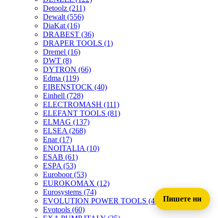
Detoolz
(211)
Dewalt
(556)
DiaKat
(16)
DRABEST
(36)
DRAPER TOOLS
(1)
Dremel
(16)
DWT
(8)
DYTRON
(66)
Edma
(119)
EIBENSTOCK
(40)
Einhell
(728)
ELECTROMASH
(111)
ELEFANT TOOLS
(81)
ELMAG
(137)
ELSEA
(268)
Enar
(17)
ENOITALIA
(10)
ESAB
(61)
ESPA
(53)
Euroboor
(53)
EUROKOMAX
(12)
Eurosystems
(74)
Пишете ни
EVOLUTION POWER TOOLS
(45)
Evotools
(60)