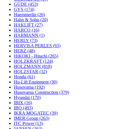
GÜDE
(453)
GYS
(174)
Haemmerlin
(26)
Hahn & Sohn
(20)
HAKLIFT
(27)
HARCO
(16)
HARMANN
(1)
HERLY
(73)
HERVISA PERLES
(93)
HERZ
(48)
HiKOKI - Hitachi
(265)
HOLZKRAFT
(124)
HOLZMANN
(818)
HOLZSTAR
(32)
Honda
(61)
Hu-Lift Equipment
(30)
Husqvarna
(192)
Husqvarna Construction
(379)
Hyundai
(170)
IBIX
(16)
IBO
(493)
IKRA MOGATEC
(39)
IMER Group
(263)
ITC Power
(13)
JANSEN
(263)