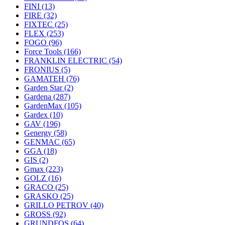
FINI
(13)
FIRE
(32)
FIXTEC
(25)
FLEX
(253)
FOGO
(96)
Force Tools
(166)
FRANKLIN ELECTRIC
(54)
FRONIUS
(5)
GAMATEH
(76)
Garden Star
(2)
Gardena
(287)
GardenMax
(105)
Gardex
(10)
GAV
(196)
Genergy
(58)
GENMAC
(65)
GGA
(18)
GIS
(2)
Gmax
(223)
GOLZ
(16)
GRACO
(25)
GRASKO
(25)
GRILLO PETROV
(40)
GROSS
(92)
GRUNDFOS
(64)