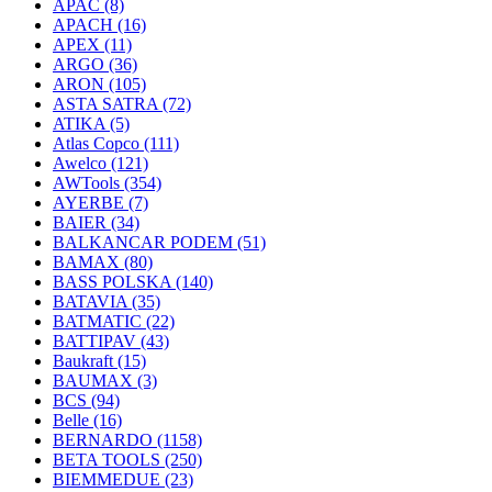
APAC
(8)
APACH
(16)
APEX
(11)
ARGO
(36)
ARON
(105)
ASTA SATRA
(72)
ATIKA
(5)
Atlas Copco
(111)
Awelco
(121)
AWTools
(354)
AYERBE
(7)
BAIER
(34)
BALKANCAR PODEM
(51)
BAMAX
(80)
BASS POLSKA
(140)
BATAVIA
(35)
BATMATIC
(22)
BATTIPAV
(43)
Baukraft
(15)
BAUMAX
(3)
BCS
(94)
Belle
(16)
BERNARDO
(1158)
BETA TOOLS
(250)
BIEMMEDUE
(23)