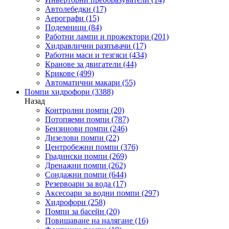
Автолебедки
(17)
Аерографи
(15)
Подемници
(84)
Работни лампи и прожектори
(201)
Хидравлични разпъвачи
(17)
Работни маси и тезгяси
(434)
Кранове за двигатели
(44)
Крикове
(499)
Автоматични макари
(55)
Помпи хидрофори
(3388)
Назад
Контролни помпи
(20)
Потопяеми помпи
(787)
Бензинови помпи
(246)
Дизелови помпи
(22)
Центробежни помпи
(376)
Градински помпи
(269)
Дренажни помпи
(262)
Сондажни помпи
(644)
Резервоари за вода
(17)
Аксесоари за водни помпи
(297)
Хидрофори
(258)
Помпи за басейн
(20)
Повишаване на налягане
(16)