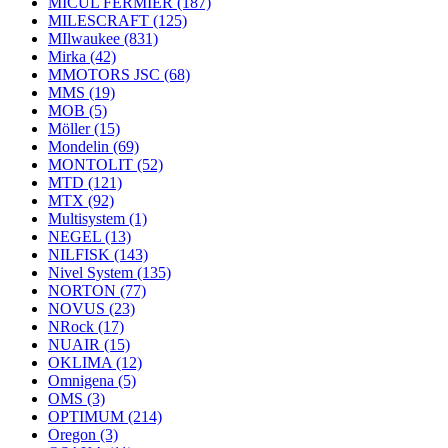
MICUL FERMIER
(187)
MILESCRAFT
(125)
MIlwaukee
(831)
Mirka
(42)
MMOTORS JSC
(68)
MMS
(19)
MOB
(5)
Möller
(15)
Mondelin
(69)
MONTOLIT
(52)
MTD
(121)
MTX
(92)
Multisystem
(1)
NEGEL
(13)
NILFISK
(143)
Nivel System
(135)
NORTON
(77)
NOVUS
(23)
NRock
(17)
NUAIR
(15)
OKLIMA
(12)
Omnigena
(5)
OMS
(3)
OPTIMUM
(214)
Oregon
(3)