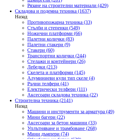
Рязане на строителни материали
(429)
Складова и подемна техника
(1637)
Назад
Противопожарна техника
(33)
Стълби и степенки
(549)
Ножични платформи
(66)
Палетни колички
(83)
Палетни стакери
(9)
Стакери
(60)
Транспортни колички
(244)
Стелажи и контейнери
(26)
Лебедки
(213)
Скелета и платформи
(145)
Алуминиеви кули тип скеле
(4)
Ръчни телфери
(41)
Електрически телфери
(111)
Аксесоари складова техника
(22)
Строителна техника
(2141)
Назад
Машини и инструменти за арматура
(49)
Мини багери
(22)
Аксесоари за бетон машини
(33)
Уплътняване и трамбоване
(268)
Мини дъмпери
(74)