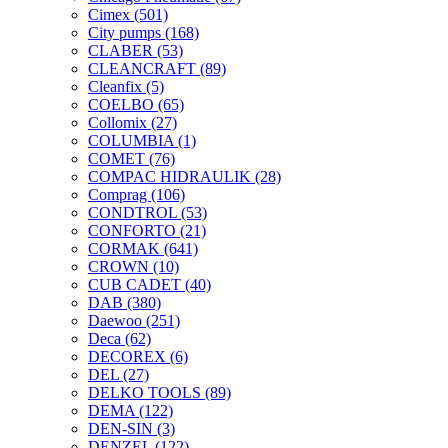
Cimex
(501)
City pumps
(168)
CLABER
(53)
CLEANCRAFT
(89)
Cleanfix
(5)
COELBO
(65)
Collomix
(27)
COLUMBIA
(1)
COMET
(76)
COMPAC HIDRAULIK
(28)
Comprag
(106)
CONDTROL
(53)
CONFORTO
(21)
CORMAK
(641)
CROWN
(10)
CUB CADET
(40)
DAB
(380)
Daewoo
(251)
Deca
(62)
DECOREX
(6)
DEL
(27)
DELKO TOOLS
(89)
DEMA
(122)
DEN-SIN
(3)
DENZEL
(122)