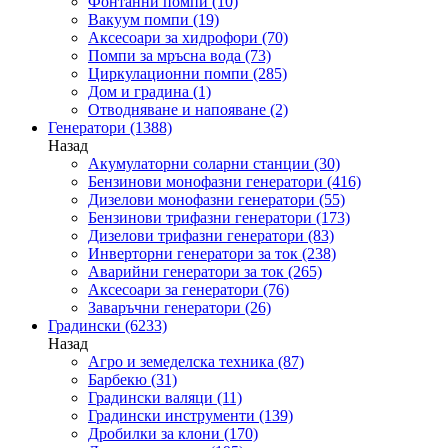
Фонтанни помпи
(10)
Вакуум помпи
(19)
Аксесоари за хидрофори
(70)
Помпи за мръсна вода
(73)
Циркулационни помпи
(285)
Дом и градина
(1)
Отводняване и напояване
(2)
Генератори
(1388)
Назад
Акумулаторни соларни станции
(30)
Бензинови монофазни генератори
(416)
Дизелови монофазни генератори
(55)
Бензинови трифазни генератори
(173)
Дизелови трифазни генератори
(83)
Инверторни генератори за ток
(238)
Аварийни генератори за ток
(265)
Аксесоари за генератори
(76)
Заваръчни генератори
(26)
Градински
(6233)
Назад
Агро и земеделска техника
(87)
Барбекю
(31)
Градински валяци
(11)
Градински инструменти
(139)
Дробилки за клони
(170)