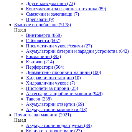
Други консумативи
(73)
Консумативи за градинска техника
(89)
Смазочни и залепващи
(7)
Препарати
(9)
Къртене и пробиване
(5178)
Назад
Винтоверти
(868)
Гайковерти
(607)
Пневматични чукове/секачи
(27)
Акумулаторни батерии и зарядни устройства
(642)
Бормашини
(892)
Къртачи
(214)
Перфоратори
(504)
Диамантено-пробивни машини
(100)
Хидравлични станции
(10)
Хидравлични чукове
(7)
Пистолети за пирони
(25)
Аксесоари за пробивни машини
(949)
Такери
(238)
Акумулаторни отвертки
(69)
Акумулаторни комплекти
(18)
Почистващи машини
(2921)
Назад
Акумулаторни водоструйки
(39)
Колички за почистване
(23)