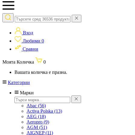
Вход
Любими
0
Сравни
Моята Количка
0
Вашата количка е празна.
Категории
Марки
Abac
(56)
Activa Polska
(13)
AEG
(18)
Aeropro
(9)
AGM
(51)
AIGNEP
(11)