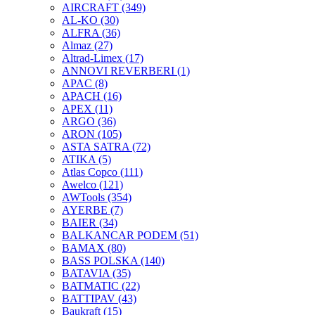
AIRCRAFT
(349)
AL-KO
(30)
ALFRA
(36)
Almaz
(27)
Altrad-Limex
(17)
ANNOVI REVERBERI
(1)
APAC
(8)
APACH
(16)
APEX
(11)
ARGO
(36)
ARON
(105)
ASTA SATRA
(72)
ATIKA
(5)
Atlas Copco
(111)
Awelco
(121)
AWTools
(354)
AYERBE
(7)
BAIER
(34)
BALKANCAR PODEM
(51)
BAMAX
(80)
BASS POLSKA
(140)
BATAVIA
(35)
BATMATIC
(22)
BATTIPAV
(43)
Baukraft
(15)