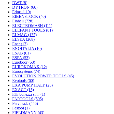
DWT
(8)
DYTRON
(66)
Edma
(119)
EIBENSTOCK
(40)
Einhell
(728)
ELECTROMASH
(111)
ELEFANT TOOLS
(81)
ELMAG
(137)
ELSEA
(268)
Enar
(17)
ENOITALIA
(10)
ESAB
(61)
ESPA
(53)
Euroboor
(53)
EUROKOMAX
(12)
Eurosystems
(74)
EVOLUTION POWER TOOLS
(45)
Evotools
(60)
EXA PUMP ITALY
(25)
EXACT
(15)
F.lli bonezzi s.r.l.
(1)
FARTOOLS
(595)
Fervi s.r.l.
(446)
Festool
(1)
FIELDMANN
(43)