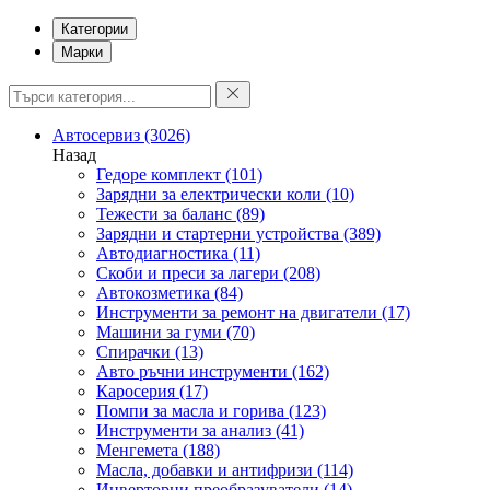
Категории
Марки
Автосервиз
(3026)
Назад
Гедоре комплект
(101)
Зарядни за електрически коли
(10)
Тежести за баланс
(89)
Зарядни и стартерни устройства
(389)
Автодиагностика
(11)
Скоби и преси за лагери
(208)
Автокозметика
(84)
Инструменти за ремонт на двигатели
(17)
Машини за гуми
(70)
Спирачки
(13)
Авто ръчни инструменти
(162)
Каросерия
(17)
Помпи за масла и горива
(123)
Инструменти за анализ
(41)
Менгемета
(188)
Масла, добавки и антифризи
(114)
Инверторни преобразуватели
(14)