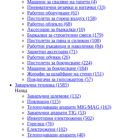
Машини за сваляне на тапети
(4)
Пневматични резачки и нитачки
(33)
Работно оборудване
(61)
Пистолети за горещ въздух
(158)
Работно облекло
(68)
Аксесоари за бъркалки
(10)
Бъркалки за строителни смеси
(179)
Пистолети за пяна и силикон
(108)
Работни ръкавици и наколенки
(84)
Защитни аксесоари
(71)
Работни обувки
(26)
Пистолети за боядисване
(224)
Машини за боядисване
(184)
Жирафи за шлайфане на стени
(151)
Повдигачи за гипсокартон
(57)
Заваръчна техника
(1585)
Назад
Заваръчни шлемове
(132)
Поялници
(115)
Телоподаващи апарати MIG/MAG
(163)
Заваръчни апарати TIG
(53)
Инверторни електрожени
(502)
Горелки
(76)
Електрожени
(102)
Телоподаващи апарати
(40)