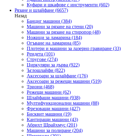
Куфари и шкафове с инструменти
(602)
Рязане и шлайфане
(6657)
Назад
Банциг машини
(384)
Машини за рязане на стени
(20)
Машини за рязане на стиропор
(48)
Ножици за ламарина
(184)
Огъване на ламарина
(85)
Плотери и машини за лазерно гравиране
(33)
Рендета
(101)
Стругове
(274)
Циркуляри за дърва
(922)
Ъглошлайфи
(822)
Аксесоари за шлайфане
(176)
Аксесоари за режещи машини
(519)
Триони
(468)
Режещи машини
(62)
Шлайфащи машини
(938)
Мултифункционални машини
(88)
Фрезоващи машини
(427)
Бисквит машини
(19)
Кантиращи машини
(43)
Абрихт Щрайхмус
(201)
Машини за полиране
(204)
Шмиргели
(201)