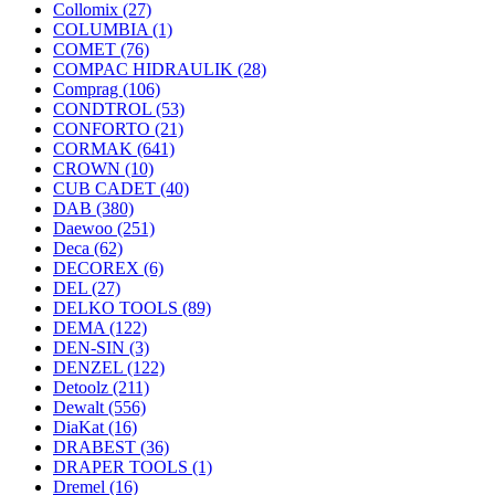
Collomix
(27)
COLUMBIA
(1)
COMET
(76)
COMPAC HIDRAULIK
(28)
Comprag
(106)
CONDTROL
(53)
CONFORTO
(21)
CORMAK
(641)
CROWN
(10)
CUB CADET
(40)
DAB
(380)
Daewoo
(251)
Deca
(62)
DECOREX
(6)
DEL
(27)
DELKO TOOLS
(89)
DEMA
(122)
DEN-SIN
(3)
DENZEL
(122)
Detoolz
(211)
Dewalt
(556)
DiaKat
(16)
DRABEST
(36)
DRAPER TOOLS
(1)
Dremel
(16)