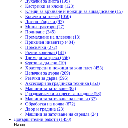
Духалки за листа
(195)
Кастрачки за клони
(123)
Клещи за връзване и ножици за ашладисване
(15)
Косачки за трева
(1050)
Листосъбирачи
(97)
Мини трактори
(27)
Поливане
(345)
Премахване на плевели
(13)
Прикачен инвентар
(484)
Пръскачки
(272)
Ръчни колички
(141)
Тримери за трева
(556)
Фрези за дънери
(10)
Храсторези и ножици за жив плет
(453)
Цепачки за дърва
(209)
Резачки за дърва
(595)
Аксесоари за градинска техника
(353)
Машини за заточване
(82)
Гроздомелачки и преси за плодове
(58)
Машини за заточване на вериги
(37)
Обработка на почва
(672)
Двор и градина
(23)
Машини за заточване на свредла
(24)
Довършителни работи
(1450)
Назад