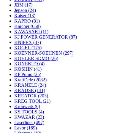
JBM
(17)
Jepson
(24)
Kaiser
(13)
KAPRO
(81)
Karcher
(658)
KAWASAKI
(11)
KJ POWER GENERATOR
(87)
KNIPEX
(37)
KOCEL
(175)
KOENNER-SOEHNEN
(297)
KOHLER SDMO
(26)
KONEKTO
(4)
KOSHIN
(41)
KP Pump
(25)
KraftDele
(2082)
KRANZLE
(24)
KRAUSE
(131)
KREATOR
(203)
KREG TOOL
(21)
Kronwerk
(6)
KS TOOLS
(4)
KWAZAR
(23)
Laserliner
(497)
Lavor
(169)