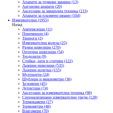
Апарати за точкови заварки
(13)
Аргонови апарати
(20)
Аксесоари за заваръчна техника
(233)
Апарати за плазмено рязане
(104)
Измервателни
(1955)
Назад
Амперклещи
(11)
Приемници
(4)
Триноги
(2)
Измервателни колела
(25)
Ръчни нивелири
(270)
Оптични нивелири
(54)
Теодолити
(9)
Стойки, лати и стативи
(122)
Лазерни нивелири
(535)
Лазерни ролетки
(155)
Мултицети
(24)
Шублери и микрометри
(36)
Ъгломери
(45)
Детектори
(74)
Аксесоари за измервателна техника
(98)
Специализирани измервателни уреди
(128)
Термокамери
(27)
Термометри
(46)
Влагомери
(70)