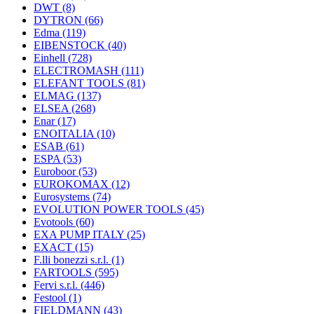
DWT
(8)
DYTRON
(66)
Edma
(119)
EIBENSTOCK
(40)
Einhell
(728)
ELECTROMASH
(111)
ELEFANT TOOLS
(81)
ELMAG
(137)
ELSEA
(268)
Enar
(17)
ENOITALIA
(10)
ESAB
(61)
ESPA
(53)
Euroboor
(53)
EUROKOMAX
(12)
Eurosystems
(74)
EVOLUTION POWER TOOLS
(45)
Evotools
(60)
EXA PUMP ITALY
(25)
EXACT
(15)
F.lli bonezzi s.r.l.
(1)
FARTOOLS
(595)
Fervi s.r.l.
(446)
Festool
(1)
FIELDMANN
(43)