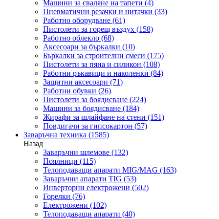
Машини за сваляне на тапети
(4)
Пневматични резачки и нитачки
(33)
Работно оборудване
(61)
Пистолети за горещ въздух
(158)
Работно облекло
(68)
Аксесоари за бъркалки
(10)
Бъркалки за строителни смеси
(175)
Пистолети за пяна и силикон
(108)
Работни ръкавици и наколенки
(84)
Защитни аксесоари
(71)
Работни обувки
(26)
Пистолети за боядисване
(224)
Машини за боядисване
(184)
Жирафи за шлайфане на стени
(151)
Повдигачи за гипсокартон
(57)
Заваръчна техника
(1585)
Назад
Заваръчни шлемове
(132)
Поялници
(115)
Телоподаващи апарати MIG/MAG
(163)
Заваръчни апарати TIG
(53)
Инверторни електрожени
(502)
Горелки
(76)
Електрожени
(102)
Телоподаващи апарати
(40)