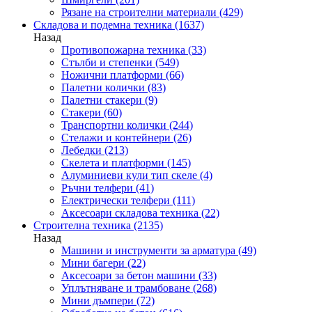
Рязане на строителни материали
(429)
Складова и подемна техника
(1637)
Назад
Противопожарна техника
(33)
Стълби и степенки
(549)
Ножични платформи
(66)
Палетни колички
(83)
Палетни стакери
(9)
Стакери
(60)
Транспортни колички
(244)
Стелажи и контейнери
(26)
Лебедки
(213)
Скелета и платформи
(145)
Алуминиеви кули тип скеле
(4)
Ръчни телфери
(41)
Електрически телфери
(111)
Аксесоари складова техника
(22)
Строителна техника
(2135)
Назад
Машини и инструменти за арматура
(49)
Мини багери
(22)
Аксесоари за бетон машини
(33)
Уплътняване и трамбоване
(268)
Мини дъмпери
(72)