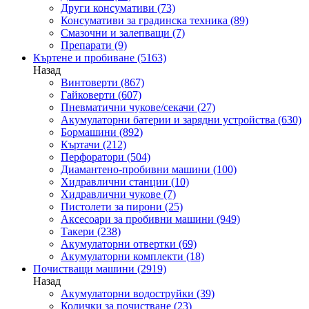
Други консумативи
(73)
Консумативи за градинска техника
(89)
Смазочни и залепващи
(7)
Препарати
(9)
Къртене и пробиване
(5163)
Назад
Винтоверти
(867)
Гайковерти
(607)
Пневматични чукове/секачи
(27)
Акумулаторни батерии и зарядни устройства
(630)
Бормашини
(892)
Къртачи
(212)
Перфоратори
(504)
Диамантено-пробивни машини
(100)
Хидравлични станции
(10)
Хидравлични чукове
(7)
Пистолети за пирони
(25)
Аксесоари за пробивни машини
(949)
Такери
(238)
Акумулаторни отвертки
(69)
Акумулаторни комплекти
(18)
Почистващи машини
(2919)
Назад
Акумулаторни водоструйки
(39)
Колички за почистване
(23)