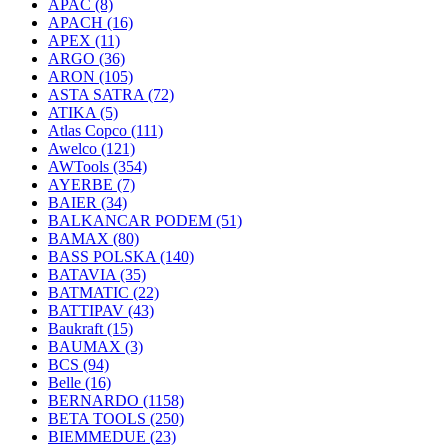
APAC
(8)
APACH
(16)
APEX
(11)
ARGO
(36)
ARON
(105)
ASTA SATRA
(72)
ATIKA
(5)
Atlas Copco
(111)
Awelco
(121)
AWTools
(354)
AYERBE
(7)
BAIER
(34)
BALKANCAR PODEM
(51)
BAMAX
(80)
BASS POLSKA
(140)
BATAVIA
(35)
BATMATIC
(22)
BATTIPAV
(43)
Baukraft
(15)
BAUMAX
(3)
BCS
(94)
Belle
(16)
BERNARDO
(1158)
BETA TOOLS
(250)
BIEMMEDUE
(23)