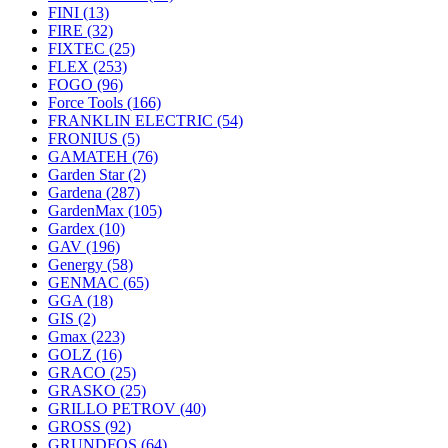
FINI
(13)
FIRE
(32)
FIXTEC
(25)
FLEX
(253)
FOGO
(96)
Force Tools
(166)
FRANKLIN ELECTRIC
(54)
FRONIUS
(5)
GAMATEH
(76)
Garden Star
(2)
Gardena
(287)
GardenMax
(105)
Gardex
(10)
GAV
(196)
Genergy
(58)
GENMAC
(65)
GGA
(18)
GIS
(2)
Gmax
(223)
GOLZ
(16)
GRACO
(25)
GRASKO
(25)
GRILLO PETROV
(40)
GROSS
(92)
GRUNDFOS
(64)