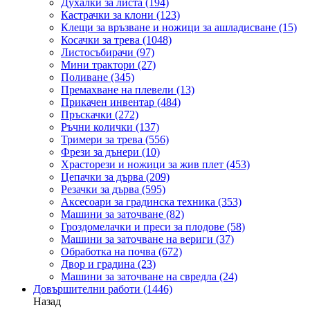
Духалки за листа
(194)
Кастрачки за клони
(123)
Клещи за връзване и ножици за ашладисване
(15)
Косачки за трева
(1048)
Листосъбирачи
(97)
Мини трактори
(27)
Поливане
(345)
Премахване на плевели
(13)
Прикачен инвентар
(484)
Пръскачки
(272)
Ръчни колички
(137)
Тримери за трева
(556)
Фрези за дънери
(10)
Храсторези и ножици за жив плет
(453)
Цепачки за дърва
(209)
Резачки за дърва
(595)
Аксесоари за градинска техника
(353)
Машини за заточване
(82)
Гроздомелачки и преси за плодове
(58)
Машини за заточване на вериги
(37)
Обработка на почва
(672)
Двор и градина
(23)
Машини за заточване на свредла
(24)
Довършителни работи
(1446)
Назад