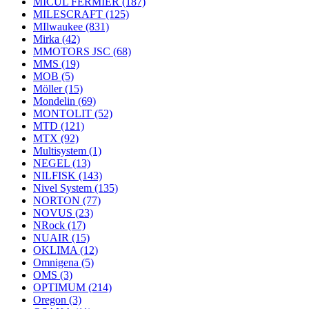
MICUL FERMIER
(187)
MILESCRAFT
(125)
MIlwaukee
(831)
Mirka
(42)
MMOTORS JSC
(68)
MMS
(19)
MOB
(5)
Möller
(15)
Mondelin
(69)
MONTOLIT
(52)
MTD
(121)
MTX
(92)
Multisystem
(1)
NEGEL
(13)
NILFISK
(143)
Nivel System
(135)
NORTON
(77)
NOVUS
(23)
NRock
(17)
NUAIR
(15)
OKLIMA
(12)
Omnigena
(5)
OMS
(3)
OPTIMUM
(214)
Oregon
(3)