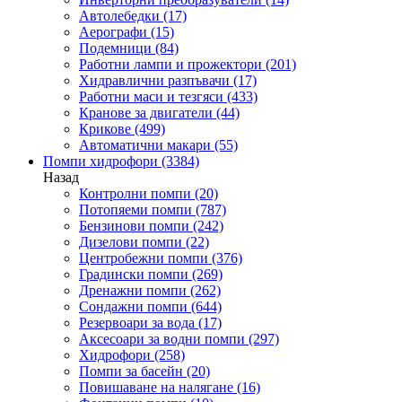
Автолебедки
(17)
Аерографи
(15)
Подемници
(84)
Работни лампи и прожектори
(201)
Хидравлични разпъвачи
(17)
Работни маси и тезгяси
(433)
Кранове за двигатели
(44)
Крикове
(499)
Автоматични макари
(55)
Помпи хидрофори
(3384)
Назад
Контролни помпи
(20)
Потопяеми помпи
(787)
Бензинови помпи
(242)
Дизелови помпи
(22)
Центробежни помпи
(376)
Градински помпи
(269)
Дренажни помпи
(262)
Сондажни помпи
(644)
Резервоари за вода
(17)
Аксесоари за водни помпи
(297)
Хидрофори
(258)
Помпи за басейн
(20)
Повишаване на налягане
(16)