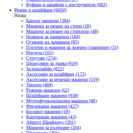
Куфари и шкафове с инструменти
(602)
Рязане и шлайфане
(6650)
Назад
Банциг машини
(384)
Машини за рязане на стени
(20)
Машини за рязане на стиропор
(48)
Ножици за ламарина
(184)
Огъване на ламарина
(85)
Плотери и машини за лазерно гравиране
(33)
Рендета
(101)
Стругове
(274)
Циркуляри за дърва
(919)
Ъглошлайфи
(822)
Аксесоари за шлайфане
(172)
Аксесоари за режещи машини
(519)
Триони
(468)
Режещи машини
(62)
Шлайфащи машини
(938)
Мултифункционални машини
(88)
Фрезоващи машини
(427)
Бисквит машини
(19)
Кантиращи машини
(43)
Абрихт Щрайхмус
(201)
Машини за полиране
(204)
Шмиргели
(201)