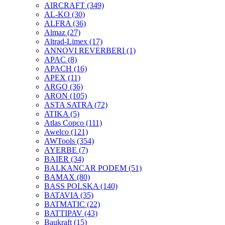
AIRCRAFT
(349)
AL-KO
(30)
ALFRA
(36)
Almaz
(27)
Altrad-Limex
(17)
ANNOVI REVERBERI
(1)
APAC
(8)
APACH
(16)
APEX
(11)
ARGO
(36)
ARON
(105)
ASTA SATRA
(72)
ATIKA
(5)
Atlas Copco
(111)
Awelco
(121)
AWTools
(354)
AYERBE
(7)
BAIER
(34)
BALKANCAR PODEM
(51)
BAMAX
(80)
BASS POLSKA
(140)
BATAVIA
(35)
BATMATIC
(22)
BATTIPAV
(43)
Baukraft
(15)