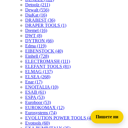
Detoolz
(211)
Dewalt
(556)
DiaKat
(16)
DRABEST
(36)
DRAPER TOOLS
(1)
Dremel
(16)
DWT
(8)
DYTRON
(66)
Edma
(119)
EIBENSTOCK
(40)
Einhell
(728)
ELECTROMASH
(111)
ELEFANT TOOLS
(81)
ELMAG
(137)
ELSEA
(268)
Enar
(17)
ENOITALIA
(10)
ESAB
(61)
ESPA
(53)
Euroboor
(53)
EUROKOMAX
(12)
Eurosystems
(74)
Пишете ни
EVOLUTION POWER TOOLS
(45)
Evotools
(60)