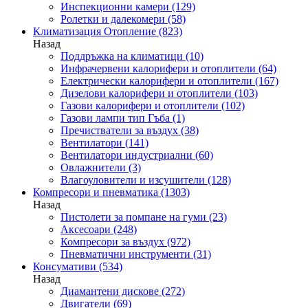
Инспекционни камери
(129)
Ролетки и далекомери
(58)
Климатизация Отопление
(823)
Назад
Поддръжка на климатици
(10)
Инфрачервени калорифери и отоплители
(64)
Електрически калорифери и отоплители
(167)
Дизелови калорифери и отоплители
(103)
Газови калорифери и отоплители
(102)
Газови лампи тип Гъба
(1)
Пречистватели за въздух
(38)
Вентилатори
(141)
Вентилатори индустриални
(60)
Овлажнители
(3)
Влагоуловители и изсушители
(128)
Компресори и пневматика
(1303)
Назад
Пистолети за помпане на гуми
(23)
Аксесоари
(248)
Компресори за въздух
(972)
Пневматични инструменти
(31)
Консумативи
(534)
Назад
Диамантени дискове
(272)
Двигатели
(69)