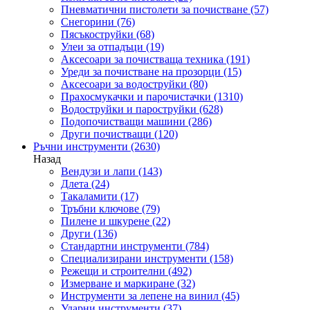
Пневматични пистолети за почистване
(57)
Снегорини
(76)
Пясъкоструйки
(68)
Улеи за отпадъци
(19)
Аксесоари за почистваща техника
(191)
Уреди за почистване на прозорци
(15)
Аксесоари за водоструйки
(80)
Прахосмукачки и парочистачки
(1310)
Водоструйки и пароструйки
(628)
Подопочистващи машини
(286)
Други почистващи
(120)
Ръчни инструменти
(2630)
Назад
Вендузи и лапи
(143)
Длета
(24)
Такаламити
(17)
Тръбни ключове
(79)
Пилене и шкурене
(22)
Други
(136)
Стандартни инструменти
(784)
Специализирани инструменти
(158)
Режещи и строителни
(492)
Измерване и маркиране
(32)
Инструменти за лепене на винил
(45)
Ударни инструменти
(37)