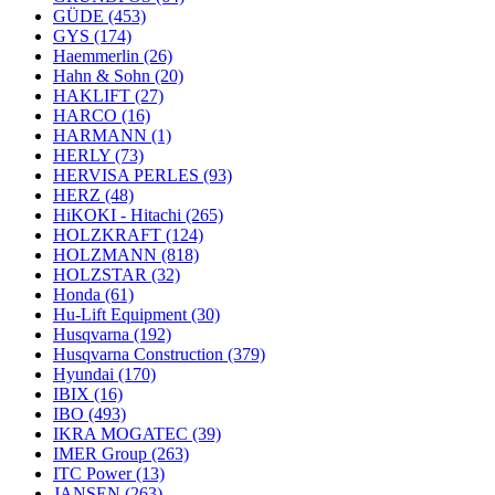
GÜDE
(453)
GYS
(174)
Haemmerlin
(26)
Hahn & Sohn
(20)
HAKLIFT
(27)
HARCO
(16)
HARMANN
(1)
HERLY
(73)
HERVISA PERLES
(93)
HERZ
(48)
HiKOKI - Hitachi
(265)
HOLZKRAFT
(124)
HOLZMANN
(818)
HOLZSTAR
(32)
Honda
(61)
Hu-Lift Equipment
(30)
Husqvarna
(192)
Husqvarna Construction
(379)
Hyundai
(170)
IBIX
(16)
IBO
(493)
IKRA MOGATEC
(39)
IMER Group
(263)
ITC Power
(13)
JANSEN
(263)