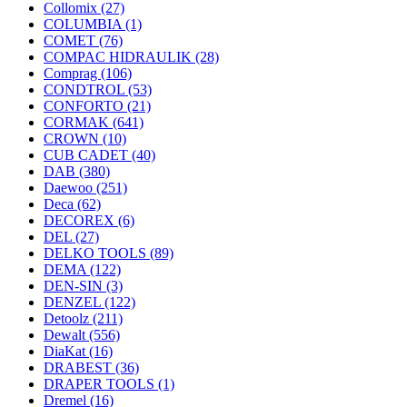
Collomix
(27)
COLUMBIA
(1)
COMET
(76)
COMPAC HIDRAULIK
(28)
Comprag
(106)
CONDTROL
(53)
CONFORTO
(21)
CORMAK
(641)
CROWN
(10)
CUB CADET
(40)
DAB
(380)
Daewoo
(251)
Deca
(62)
DECOREX
(6)
DEL
(27)
DELKO TOOLS
(89)
DEMA
(122)
DEN-SIN
(3)
DENZEL
(122)
Detoolz
(211)
Dewalt
(556)
DiaKat
(16)
DRABEST
(36)
DRAPER TOOLS
(1)
Dremel
(16)