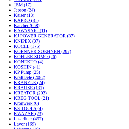
JBM
(17)
Jepson
(24)
Kaiser
(13)
KAPRO
(81)
Karcher
(658)
KAWASAKI
(11)
KJ POWER GENERATOR
(87)
KNIPEX
(37)
KOCEL
(175)
KOENNER-SOEHNEN
(297)
KOHLER SDMO
(26)
KONEKTO
(4)
KOSHIN
(41)
KP Pump
(25)
KraftDele
(2082)
KRANZLE
(24)
KRAUSE
(131)
KREATOR
(203)
KREG TOOL
(21)
Kronwerk
(6)
KS TOOLS
(4)
KWAZAR
(23)
Laserliner
(497)
Lavor
(169)