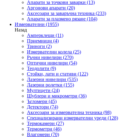
Апарати за точкови заварки
(13)
Аргонови апарати
(20)
Аксесоари за заваръчна техника
(233)
Апарати за плазмено рязане
(104)
Измервателни
(1955)
Назад
Амперклещи
(11)
Приемници
(4)
Триноги
(2)
Измервателни колела
(25)
Ръчни нивелири
(270)
Оптични нивелири
(54)
Теодолити
(9)
Стойки, лати и стативи
(122)
Лазерни нивелири
(535)
Лазерни ролетки
(155)
Мултицети
(24)
Шублери и микрометри
(36)
Ъгломери
(45)
Детектори
(74)
Аксесоари за измервателна техника
(98)
Специализирани измервателни уреди
(128)
Термокамери
(27)
Термометри
(46)
Влагомери
(70)