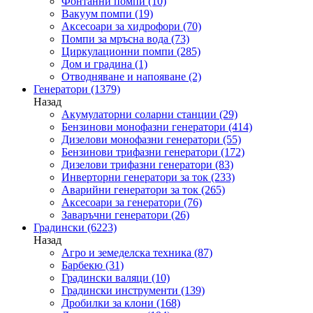
Фонтанни помпи
(10)
Вакуум помпи
(19)
Аксесоари за хидрофори
(70)
Помпи за мръсна вода
(73)
Циркулационни помпи
(285)
Дом и градина
(1)
Отводняване и напояване
(2)
Генератори
(1379)
Назад
Акумулаторни соларни станции
(29)
Бензинови монофазни генератори
(414)
Дизелови монофазни генератори
(55)
Бензинови трифазни генератори
(172)
Дизелови трифазни генератори
(83)
Инверторни генератори за ток
(233)
Аварийни генератори за ток
(265)
Аксесоари за генератори
(76)
Заваръчни генератори
(26)
Градински
(6223)
Назад
Агро и земеделска техника
(87)
Барбекю
(31)
Градински валяци
(10)
Градински инструменти
(139)
Дробилки за клони
(168)