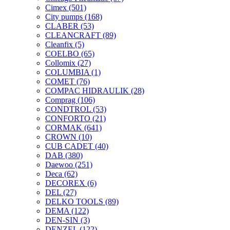
Cimex
(501)
City pumps
(168)
CLABER
(53)
CLEANCRAFT
(89)
Cleanfix
(5)
COELBO
(65)
Collomix
(27)
COLUMBIA
(1)
COMET
(76)
COMPAC HIDRAULIK
(28)
Comprag
(106)
CONDTROL
(53)
CONFORTO
(21)
CORMAK
(641)
CROWN
(10)
CUB CADET
(40)
DAB
(380)
Daewoo
(251)
Deca
(62)
DECOREX
(6)
DEL
(27)
DELKO TOOLS
(89)
DEMA
(122)
DEN-SIN
(3)
DENZEL
(122)