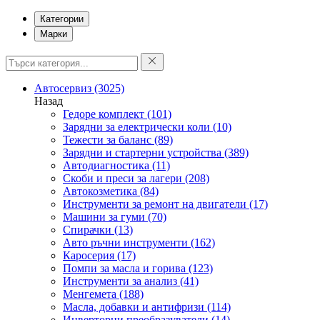
Категории
Марки
Автосервиз
(3025)
Назад
Гедоре комплект
(101)
Зарядни за електрически коли
(10)
Тежести за баланс
(89)
Зарядни и стартерни устройства
(389)
Автодиагностика
(11)
Скоби и преси за лагери
(208)
Автокозметика
(84)
Инструменти за ремонт на двигатели
(17)
Машини за гуми
(70)
Спирачки
(13)
Авто ръчни инструменти
(162)
Каросерия
(17)
Помпи за масла и горива
(123)
Инструменти за анализ
(41)
Менгемета
(188)
Масла, добавки и антифризи
(114)
Инверторни преобразуватели
(14)