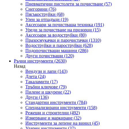
Пневматични пистолети за почистване
(57)
Снегорини
(76)
Пясъкоструйки
(68)
Улеи за отпадъци
(19)
Аксесоари за почистваща техника
(191)
Уреди за почистване на прозорци
(15)
Аксесоари за водоструйки
(80)
Прахосмукачки и парочистачки
(1310)
Водоструйки и пароструйки
(628)
Подопочистващи машини
(286)
Други почистващи
(120)
Ръчни инструменти
(2630)
Назад
Вендузи и лапи
(143)
Длета
(24)
Такаламити
(17)
Тръбни ключове
(79)
Пилене и шкурене
(22)
Други
(136)
Стандартни инструменти
(784)
Специализирани инструменти
(158)
Режещи и строителни
(492)
Измерване и маркиране
(32)
Инструменти за лепене на винил
(45)
Ударни инструменти
(37)