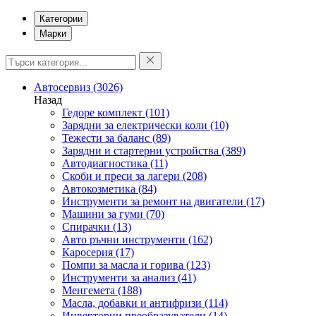
Категории
Марки
Автосервиз
(3026)
Назад
Гедоре комплект
(101)
Зарядни за електрически коли
(10)
Тежести за баланс
(89)
Зарядни и стартерни устройства
(389)
Автодиагностика
(11)
Скоби и преси за лагери
(208)
Автокозметика
(84)
Инструменти за ремонт на двигатели
(17)
Машини за гуми
(70)
Спирачки
(13)
Авто ръчни инструменти
(162)
Каросерия
(17)
Помпи за масла и горива
(123)
Инструменти за анализ
(41)
Менгемета
(188)
Масла, добавки и антифризи
(114)
Инверторни преобразуватели
(14)