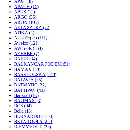
APAC
(8)
APACH
(16)
APEX
(11)
ARGO
(36)
ARON
(105)
ASTA SATRA
(72)
ATIKA
(5)
Atlas Copco
(111)
Awelco
(121)
AWTools
(354)
AYERBE
(7)
BAIER
(34)
BALKANCAR PODEM
(51)
BAMAX
(80)
BASS POLSKA
(140)
BATAVIA
(35)
BATMATIC
(22)
BATTIPAV
(43)
Baukraft
(15)
BAUMAX
(3)
BCS
(94)
Belle
(16)
BERNARDO
(1158)
BETA TOOLS
(250)
BIEMMEDUE
(23)