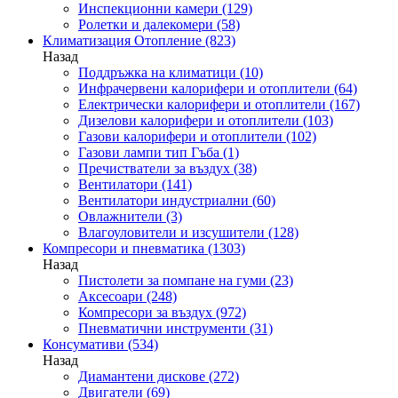
Инспекционни камери
(129)
Ролетки и далекомери
(58)
Климатизация Отопление
(823)
Назад
Поддръжка на климатици
(10)
Инфрачервени калорифери и отоплители
(64)
Електрически калорифери и отоплители
(167)
Дизелови калорифери и отоплители
(103)
Газови калорифери и отоплители
(102)
Газови лампи тип Гъба
(1)
Пречистватели за въздух
(38)
Вентилатори
(141)
Вентилатори индустриални
(60)
Овлажнители
(3)
Влагоуловители и изсушители
(128)
Компресори и пневматика
(1303)
Назад
Пистолети за помпане на гуми
(23)
Аксесоари
(248)
Компресори за въздух
(972)
Пневматични инструменти
(31)
Консумативи
(534)
Назад
Диамантени дискове
(272)
Двигатели
(69)