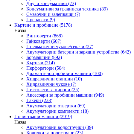
Други консумативи
(73)
Консумативи за градинска техника
(89)
Смазочни и залепващи
(7)
Препарати
(9)
Къртене и пробиване
(5178)
Назад
Винтоверти
(868)
Гайковерти
(607)
Пневматични чукове/секачи
(27)
Акумулаторни батерии и зарядни устройства
(642)
Бормашини
(892)
Къртачи
(214)
Перфоратори
(504)
Диамантено-пробивни машини
(100)
Хидравлични станции
(10)
Хидравлични чукове
(7)
Пистолети за пирони
(25)
Аксесоари за пробивни машини
(949)
Такери
(238)
Акумулаторни отвертки
(69)
Акумулаторни комплекти
(18)
Почистващи машини
(2919)
Назад
Акумулаторни водоструйки
(39)
Колички за почистване
(23)