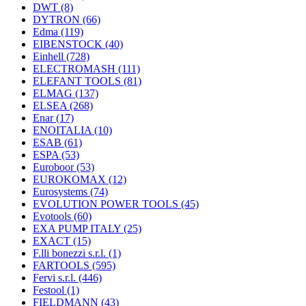
DWT
(8)
DYTRON
(66)
Edma
(119)
EIBENSTOCK
(40)
Einhell
(728)
ELECTROMASH
(111)
ELEFANT TOOLS
(81)
ELMAG
(137)
ELSEA
(268)
Enar
(17)
ENOITALIA
(10)
ESAB
(61)
ESPA
(53)
Euroboor
(53)
EUROKOMAX
(12)
Eurosystems
(74)
EVOLUTION POWER TOOLS
(45)
Evotools
(60)
EXA PUMP ITALY
(25)
EXACT
(15)
F.lli bonezzi s.r.l.
(1)
FARTOOLS
(595)
Fervi s.r.l.
(446)
Festool
(1)
FIELDMANN
(43)