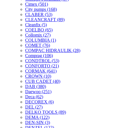
Cimex
(501)
City pumps
(168)
CLABER
(53)
CLEANCRAFT
(89)
Cleanfix
(5)
COELBO
(65)
Collomix
(27)
COLUMBIA
(1)
COMET
(76)
COMPAC HIDRAULIK
(28)
Comprag
(106)
CONDTROL
(53)
CONFORTO
(21)
CORMAK
(641)
CROWN
(10)
CUB CADET
(40)
DAB
(380)
Daewoo
(251)
Deca
(62)
DECOREX
(6)
DEL
(27)
DELKO TOOLS
(89)
DEMA
(122)
DEN-SIN
(3)
DENZEL
(122)