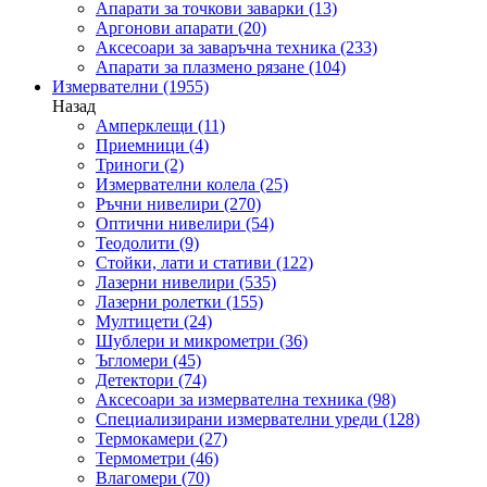
Апарати за точкови заварки
(13)
Аргонови апарати
(20)
Аксесоари за заваръчна техника
(233)
Апарати за плазмено рязане
(104)
Измервателни
(1955)
Назад
Амперклещи
(11)
Приемници
(4)
Триноги
(2)
Измервателни колела
(25)
Ръчни нивелири
(270)
Оптични нивелири
(54)
Теодолити
(9)
Стойки, лати и стативи
(122)
Лазерни нивелири
(535)
Лазерни ролетки
(155)
Мултицети
(24)
Шублери и микрометри
(36)
Ъгломери
(45)
Детектори
(74)
Аксесоари за измервателна техника
(98)
Специализирани измервателни уреди
(128)
Термокамери
(27)
Термометри
(46)
Влагомери
(70)