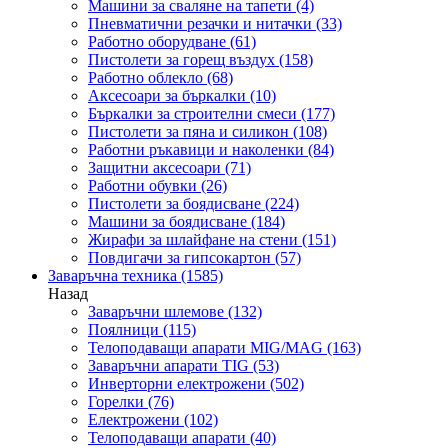
Машини за сваляне на тапети
(4)
Пневматични резачки и нитачки
(33)
Работно оборудване
(61)
Пистолети за горещ въздух
(158)
Работно облекло
(68)
Аксесоари за бъркалки
(10)
Бъркалки за строителни смеси
(177)
Пистолети за пяна и силикон
(108)
Работни ръкавици и наколенки
(84)
Защитни аксесоари
(71)
Работни обувки
(26)
Пистолети за боядисване
(224)
Машини за боядисване
(184)
Жирафи за шлайфане на стени
(151)
Повдигачи за гипсокартон
(57)
Заваръчна техника
(1585)
Назад
Заваръчни шлемове
(132)
Поялници
(115)
Телоподаващи апарати MIG/MAG
(163)
Заваръчни апарати TIG
(53)
Инверторни електрожени
(502)
Горелки
(76)
Електрожени
(102)
Телоподаващи апарати
(40)