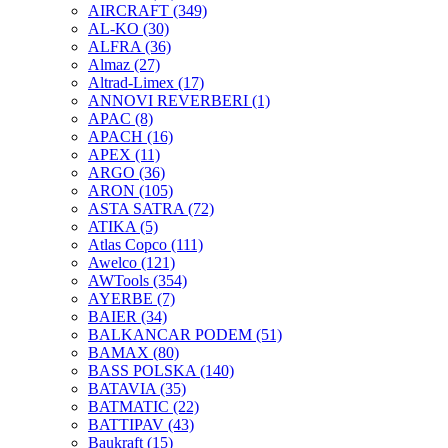
AIRCRAFT
(349)
AL-KO
(30)
ALFRA
(36)
Almaz
(27)
Altrad-Limex
(17)
ANNOVI REVERBERI
(1)
APAC
(8)
APACH
(16)
APEX
(11)
ARGO
(36)
ARON
(105)
ASTA SATRA
(72)
ATIKA
(5)
Atlas Copco
(111)
Awelco
(121)
AWTools
(354)
AYERBE
(7)
BAIER
(34)
BALKANCAR PODEM
(51)
BAMAX
(80)
BASS POLSKA
(140)
BATAVIA
(35)
BATMATIC
(22)
BATTIPAV
(43)
Baukraft
(15)