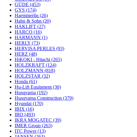
GÜDE
(453)
GYS
(174)
Haemmerlin
(26)
Hahn & Sohn
(20)
HAKLIFT
(27)
HARCO
(16)
HARMANN
(1)
HERLY
(73)
HERVISA PERLES
(93)
HERZ
(48)
HiKOKI - Hitachi
(265)
HOLZKRAFT
(124)
HOLZMANN
(818)
HOLZSTAR
(32)
Honda
(61)
Hu-Lift Equipment
(30)
Husqvarna
(192)
Husqvarna Construction
(379)
Hyundai
(170)
IBIX
(16)
IBO
(493)
IKRA MOGATEC
(39)
IMER Group
(263)
ITC Power
(13)
JANSEN
(263)