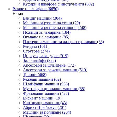
Куфари и шкафове с инструменти
(602)
Рязане и шлайфане
(6650)
Назад
Банциг машини
(384)
Машини за рязане на стени
(20)
Машини за рязане на стиропор
(48)
Ножици за ламарина
(184)
Огъване на ламарина
(85)
Плотери и машини за лазерно гравиране
(33)
Рендета
(101)
Стругове
(274)
Циркуляри за дърва
(919)
Ъглошлайфи
(822)
Аксесоари за шлайфане
(172)
Аксесоари за режещи машини
(519)
Триони
(468)
Режещи машини
(62)
Шлайфащи машини
(938)
Мултифункционални машини
(88)
Фрезоващи машини
(427)
Бисквит машини
(19)
Кантиращи машини
(43)
Абрихт Щрайхмус
(201)
Машини за полиране
(204)
Шмиргели
(201)