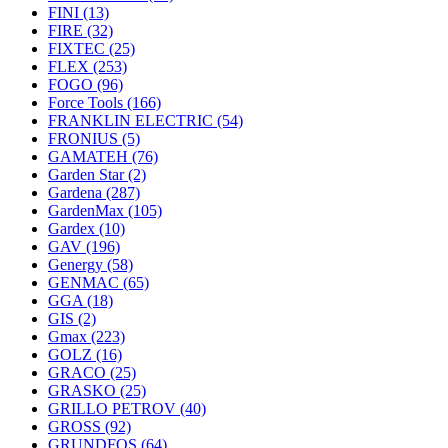
FINI
(13)
FIRE
(32)
FIXTEC
(25)
FLEX
(253)
FOGO
(96)
Force Tools
(166)
FRANKLIN ELECTRIC
(54)
FRONIUS
(5)
GAMATEH
(76)
Garden Star
(2)
Gardena
(287)
GardenMax
(105)
Gardex
(10)
GAV
(196)
Genergy
(58)
GENMAC
(65)
GGA
(18)
GIS
(2)
Gmax
(223)
GOLZ
(16)
GRACO
(25)
GRASKO
(25)
GRILLO PETROV
(40)
GROSS
(92)
GRUNDFOS
(64)