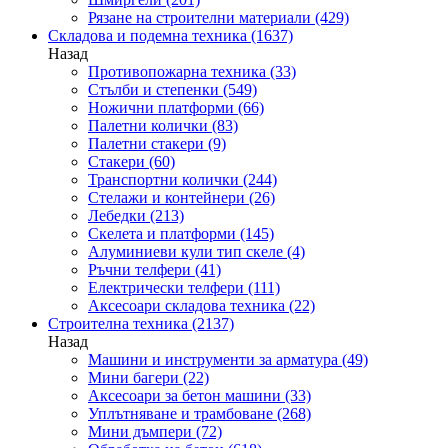
Рязане на строителни материали
(429)
Складова и подемна техника
(1637)
Назад
Противопожарна техника
(33)
Стълби и степенки
(549)
Ножични платформи
(66)
Палетни колички
(83)
Палетни стакери
(9)
Стакери
(60)
Транспортни колички
(244)
Стелажи и контейнери
(26)
Лебедки
(213)
Скелета и платформи
(145)
Алуминиеви кули тип скеле
(4)
Ръчни телфери
(41)
Електрически телфери
(111)
Аксесоари складова техника
(22)
Строителна техника
(2137)
Назад
Машини и инструменти за арматура
(49)
Мини багери
(22)
Аксесоари за бетон машини
(33)
Уплътняване и трамбоване
(268)
Мини дъмпери
(72)