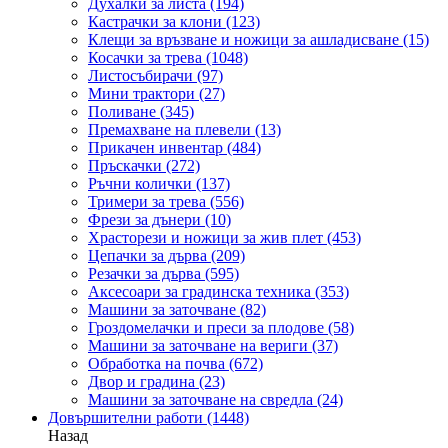
Духалки за листа
(194)
Кастрачки за клони
(123)
Клещи за връзване и ножици за ашладисване
(15)
Косачки за трева
(1048)
Листосъбирачи
(97)
Мини трактори
(27)
Поливане
(345)
Премахване на плевели
(13)
Прикачен инвентар
(484)
Пръскачки
(272)
Ръчни колички
(137)
Тримери за трева
(556)
Фрези за дънери
(10)
Храсторези и ножици за жив плет
(453)
Цепачки за дърва
(209)
Резачки за дърва
(595)
Аксесоари за градинска техника
(353)
Машини за заточване
(82)
Гроздомелачки и преси за плодове
(58)
Машини за заточване на вериги
(37)
Обработка на почва
(672)
Двор и градина
(23)
Машини за заточване на свредла
(24)
Довършителни работи
(1448)
Назад