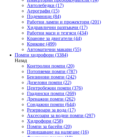
Автолебедки
(17)
Аерографи
(15)
Подемници
(84)
Работни лампи и прожектори
(201)
Хидравлични разпъвачи
(17)
Работни маси и тезгяси
(434)
Кранове за двигатели
(44)
Крикове
(499)
Автоматични макари
(55)
Помпи хидрофори
(3384)
Назад
Контролни помпи
(20)
Потопяеми помпи
(787)
Бензинови помпи
(242)
Дизелови помпи
(22)
Центробежни помпи
(376)
Градински помпи
(269)
Дренажни помпи
(262)
Сондажни помпи
(644)
Резервоари за вода
(17)
Аксесоари за водни помпи
(297)
Хидрофори
(258)
Помпи за басейн
(20)
Повишаване на налягане
(16)