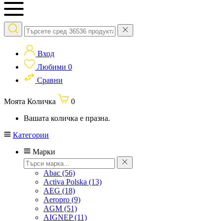
Вход
Любими
0
Сравни
Моята Количка
0
Вашата количка е празна.
Категории
Марки
Abac
(56)
Activa Polska
(13)
AEG
(18)
Aeropro
(9)
AGM
(51)
AIGNEP
(11)