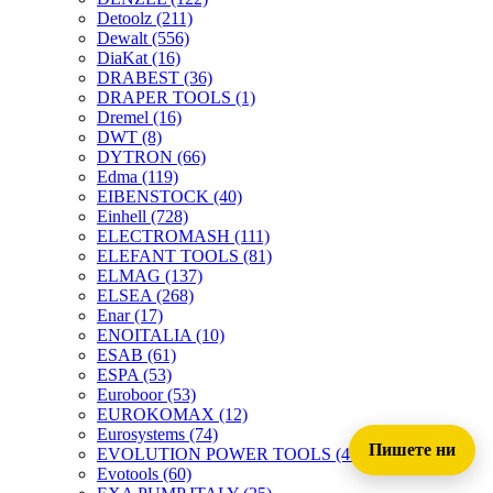
Detoolz
(211)
Dewalt
(556)
DiaKat
(16)
DRABEST
(36)
DRAPER TOOLS
(1)
Dremel
(16)
DWT
(8)
DYTRON
(66)
Edma
(119)
EIBENSTOCK
(40)
Einhell
(728)
ELECTROMASH
(111)
ELEFANT TOOLS
(81)
ELMAG
(137)
ELSEA
(268)
Enar
(17)
ENOITALIA
(10)
ESAB
(61)
ESPA
(53)
Euroboor
(53)
EUROKOMAX
(12)
Eurosystems
(74)
Пишете ни
EVOLUTION POWER TOOLS
(45)
Evotools
(60)