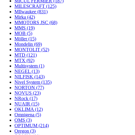
MICUL FERMIER
(187)
MILESCRAFT
(125)
MIlwaukee
(831)
Mirka
(42)
MMOTORS JSC
(68)
MMS
(19)
MOB
(5)
Möller
(15)
Mondelin
(69)
MONTOLIT
(52)
MTD
(121)
MTX
(92)
Multisystem
(1)
NEGEL
(13)
NILFISK
(143)
Nivel System
(135)
NORTON
(77)
NOVUS
(23)
NRock
(17)
NUAIR
(15)
OKLIMA
(12)
Omnigena
(5)
OMS
(3)
OPTIMUM
(214)
Oregon
(3)