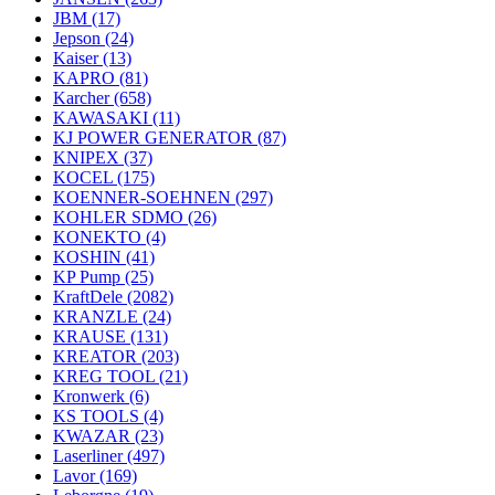
JBM
(17)
Jepson
(24)
Kaiser
(13)
KAPRO
(81)
Karcher
(658)
KAWASAKI
(11)
KJ POWER GENERATOR
(87)
KNIPEX
(37)
KOCEL
(175)
KOENNER-SOEHNEN
(297)
KOHLER SDMO
(26)
KONEKTO
(4)
KOSHIN
(41)
KP Pump
(25)
KraftDele
(2082)
KRANZLE
(24)
KRAUSE
(131)
KREATOR
(203)
KREG TOOL
(21)
Kronwerk
(6)
KS TOOLS
(4)
KWAZAR
(23)
Laserliner
(497)
Lavor
(169)