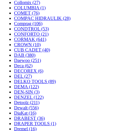
Collomix
(27)
COLUMBIA
(1)
COMET
(76)
COMPAC HIDRAULIK
(28)
Comprag
(106)
CONDTROL
(53)
CONFORTO
(21)
CORMAK
(641)
CROWN
(10)
CUB CADET
(40)
DAB
(380)
Daewoo
(251)
Deca
(62)
DECOREX
(6)
DEL
(27)
DELKO TOOLS
(89)
DEMA
(122)
DEN-SIN
(3)
DENZEL
(122)
Detoolz
(211)
Dewalt
(556)
DiaKat
(16)
DRABEST
(36)
DRAPER TOOLS
(1)
Dremel
(16)