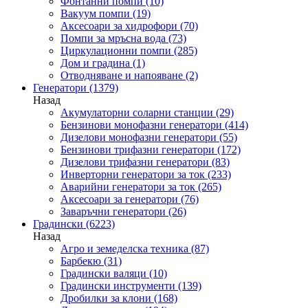
Фонтанни помпи
(10)
Вакуум помпи
(19)
Аксесоари за хидрофори
(70)
Помпи за мръсна вода
(73)
Циркулационни помпи
(285)
Дом и градина
(1)
Отводняване и напояване
(2)
Генератори
(1379)
Назад
Акумулаторни соларни станции
(29)
Бензинови монофазни генератори
(414)
Дизелови монофазни генератори
(55)
Бензинови трифазни генератори
(172)
Дизелови трифазни генератори
(83)
Инверторни генератори за ток
(233)
Аварийни генератори за ток
(265)
Аксесоари за генератори
(76)
Заваръчни генератори
(26)
Градински
(6223)
Назад
Агро и земеделска техника
(87)
Барбекю
(31)
Градински валяци
(10)
Градински инструменти
(139)
Дробилки за клони
(168)