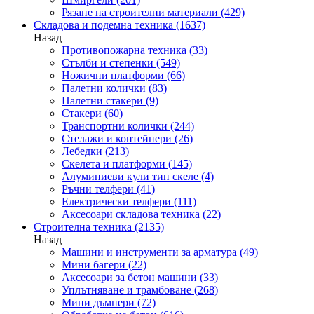
Рязане на строителни материали
(429)
Складова и подемна техника
(1637)
Назад
Противопожарна техника
(33)
Стълби и степенки
(549)
Ножични платформи
(66)
Палетни колички
(83)
Палетни стакери
(9)
Стакери
(60)
Транспортни колички
(244)
Стелажи и контейнери
(26)
Лебедки
(213)
Скелета и платформи
(145)
Алуминиеви кули тип скеле
(4)
Ръчни телфери
(41)
Електрически телфери
(111)
Аксесоари складова техника
(22)
Строителна техника
(2135)
Назад
Машини и инструменти за арматура
(49)
Мини багери
(22)
Аксесоари за бетон машини
(33)
Уплътняване и трамбоване
(268)
Мини дъмпери
(72)