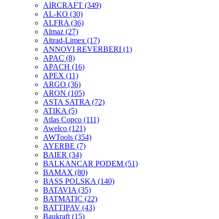
AIRCRAFT
(349)
AL-KO
(30)
ALFRA
(36)
Almaz
(27)
Altrad-Limex
(17)
ANNOVI REVERBERI
(1)
APAC
(8)
APACH
(16)
APEX
(11)
ARGO
(36)
ARON
(105)
ASTA SATRA
(72)
ATIKA
(5)
Atlas Copco
(111)
Awelco
(121)
AWTools
(354)
AYERBE
(7)
BAIER
(34)
BALKANCAR PODEM
(51)
BAMAX
(80)
BASS POLSKA
(140)
BATAVIA
(35)
BATMATIC
(22)
BATTIPAV
(43)
Baukraft
(15)