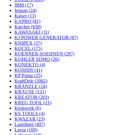
JBM
(17)
Jepson
(24)
Kaiser
(13)
KAPRO
(81)
Karcher
(658)
KAWASAKI
(11)
KJ POWER GENERATOR
(87)
KNIPEX
(37)
KOCEL
(175)
KOENNER-SOEHNEN
(297)
KOHLER SDMO
(26)
KONEKTO
(4)
KOSHIN
(41)
KP Pump
(25)
KraftDele
(2082)
KRANZLE
(24)
KRAUSE
(131)
KREATOR
(203)
KREG TOOL
(21)
Kronwerk
(6)
KS TOOLS
(4)
KWAZAR
(23)
Laserliner
(497)
Lavor
(169)