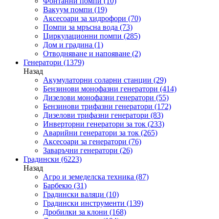
Фонтанни помпи
(10)
Вакуум помпи
(19)
Аксесоари за хидрофори
(70)
Помпи за мръсна вода
(73)
Циркулационни помпи
(285)
Дом и градина
(1)
Отводняване и напояване
(2)
Генератори
(1379)
Назад
Акумулаторни соларни станции
(29)
Бензинови монофазни генератори
(414)
Дизелови монофазни генератори
(55)
Бензинови трифазни генератори
(172)
Дизелови трифазни генератори
(83)
Инверторни генератори за ток
(233)
Аварийни генератори за ток
(265)
Аксесоари за генератори
(76)
Заваръчни генератори
(26)
Градински
(6223)
Назад
Агро и земеделска техника
(87)
Барбекю
(31)
Градински валяци
(10)
Градински инструменти
(139)
Дробилки за клони
(168)