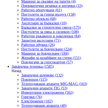
Машини за сваляне на тапети
(4)
Пневматични резачки и нитачки
(33)
Работно оборудване
(61)
Пистолети за горещ въздух
(158)
Работно облекло
(68)
Аксесоари за бъркалки
(10)
Бъркалки за строителни смеси
(175)
Пистолети за пяна и силикон
(108)
Работни ръкавици и наколенки
(84)
Защитни аксесоари
(71)
Работни обувки
(26)
Пистолети за боядисване
(224)
Машини за боядисване
(184)
Жирафи за шлайфане на стени
(151)
Повдигачи за гипсокартон
(57)
Заваръчна техника
(1585)
Назад
Заваръчни шлемове
(132)
Поялници
(115)
Телоподаващи апарати MIG/MAG
(163)
Заваръчни апарати TIG
(53)
Инверторни електрожени
(502)
Горелки
(76)
Електрожени
(102)
Телоподаващи апарати
(40)