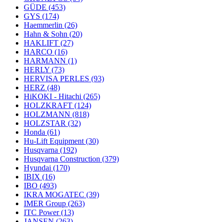
GÜDE
(453)
GYS
(174)
Haemmerlin
(26)
Hahn & Sohn
(20)
HAKLIFT
(27)
HARCO
(16)
HARMANN
(1)
HERLY
(73)
HERVISA PERLES
(93)
HERZ
(48)
HiKOKI - Hitachi
(265)
HOLZKRAFT
(124)
HOLZMANN
(818)
HOLZSTAR
(32)
Honda
(61)
Hu-Lift Equipment
(30)
Husqvarna
(192)
Husqvarna Construction
(379)
Hyundai
(170)
IBIX
(16)
IBO
(493)
IKRA MOGATEC
(39)
IMER Group
(263)
ITC Power
(13)
JANSEN
(263)