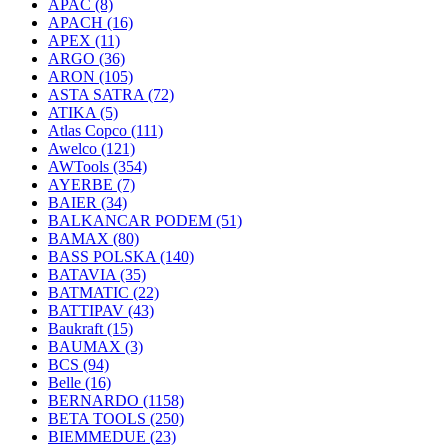
APAC
(8)
APACH
(16)
APEX
(11)
ARGO
(36)
ARON
(105)
ASTA SATRA
(72)
ATIKA
(5)
Atlas Copco
(111)
Awelco
(121)
AWTools
(354)
AYERBE
(7)
BAIER
(34)
BALKANCAR PODEM
(51)
BAMAX
(80)
BASS POLSKA
(140)
BATAVIA
(35)
BATMATIC
(22)
BATTIPAV
(43)
Baukraft
(15)
BAUMAX
(3)
BCS
(94)
Belle
(16)
BERNARDO
(1158)
BETA TOOLS
(250)
BIEMMEDUE
(23)