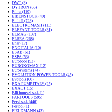
DWT
(8)
DYTRON
(66)
Edma
(119)
EIBENSTOCK
(40)
Einhell
(728)
ELECTROMASH
(111)
ELEFANT TOOLS
(81)
ELMAG
(137)
ELSEA
(268)
Enar
(17)
ENOITALIA
(10)
ESAB
(61)
ESPA
(53)
Euroboor
(53)
EUROKOMAX
(12)
Eurosystems
(74)
EVOLUTION POWER TOOLS
(45)
Evotools
(60)
EXA PUMP ITALY
(25)
EXACT
(15)
F.lli bonezzi s.r.l.
(1)
FARTOOLS
(595)
Fervi s.r.l.
(446)
Festool
(1)
FIELDMANN
(43)