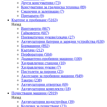
Други консумативи
(73)
Консумативи за градинска техника
(89)
Смазочни и залепващи
(7)
Препарати
(9)
Къртене и пробиване
(5163)
Назад
Винтоверти
(867)
Гайковерти
(607)
Пневматични чукове/секачи
(27)
Акумулаторни батерии и зарядни устройства
(630)
Бормашини
(892)
Къртачи
(212)
Перфоратори
(504)
Диамантено-пробивни машини
(100)
Хидравлични станции
(10)
Хидравлични чукове
(7)
Пистолети за пирони
(25)
Аксесоари за пробивни машини
(949)
Такери
(238)
Акумулаторни отвертки
(69)
Акумулаторни комплекти
(18)
Почистващи машини
(2919)
Назад
Акумулаторни водоструйки
(39)
Колички за почистване
(23)