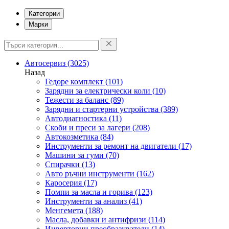
Категории
Марки
Автосервиз
(3025)
Назад
Гедоре комплект
(101)
Зарядни за електрически коли
(10)
Тежести за баланс
(89)
Зарядни и стартерни устройства
(389)
Автодиагностика
(11)
Скоби и преси за лагери
(208)
Автокозметика
(84)
Инструменти за ремонт на двигатели
(17)
Машини за гуми
(70)
Спирачки
(13)
Авто ръчни инструменти
(162)
Каросерия
(17)
Помпи за масла и горива
(123)
Инструменти за анализ
(41)
Менгемета
(188)
Масла, добавки и антифризи
(114)
Инверторни преобразуватели
(14)