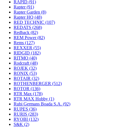
RAPID
(91)
Rapter
(91)
Rapter Garden
(8)
Rapter HQ
(48)
RED TECHNIC
(107)
REDATS
(268)
Redback
(82)
REM Power
(82)
Rems
(127)
REXXER
(55)
RIDGID
(182)
RITMO
(40)
Rodcraft
(48)
ROJEK
(32)
RONIX
(53)
ROTAIR
(32)
ROTHENBERGER
(512)
ROTOR
(136)
RTR Max
(178)
RTR MAX Hobby
(1)
Rubi Germans Boada S.A.
(92)
RUPES
(36)
RURIS
(283)
RYOBI
(132)
S&K
(2)