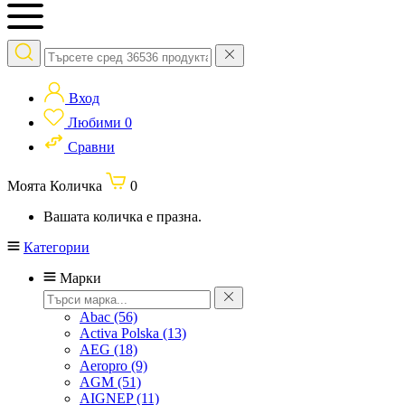
Вход
Любими
0
Сравни
Моята Количка
0
Вашата количка е празна.
Категории
Марки
Abac
(56)
Activa Polska
(13)
AEG
(18)
Aeropro
(9)
AGM
(51)
AIGNEP
(11)