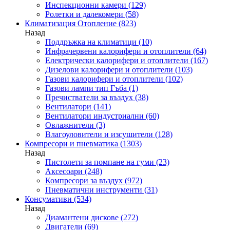
Инспекционни камери
(129)
Ролетки и далекомери
(58)
Климатизация Отопление
(823)
Назад
Поддръжка на климатици
(10)
Инфрачервени калорифери и отоплители
(64)
Електрически калорифери и отоплители
(167)
Дизелови калорифери и отоплители
(103)
Газови калорифери и отоплители
(102)
Газови лампи тип Гъба
(1)
Пречистватели за въздух
(38)
Вентилатори
(141)
Вентилатори индустриални
(60)
Овлажнители
(3)
Влагоуловители и изсушители
(128)
Компресори и пневматика
(1303)
Назад
Пистолети за помпане на гуми
(23)
Аксесоари
(248)
Компресори за въздух
(972)
Пневматични инструменти
(31)
Консумативи
(534)
Назад
Диамантени дискове
(272)
Двигатели
(69)