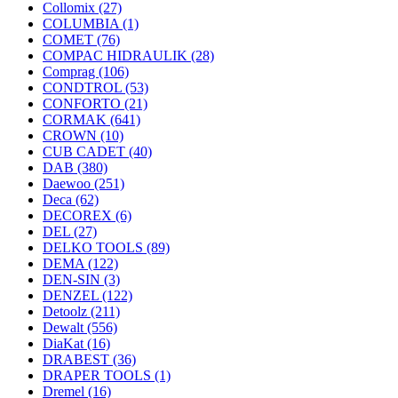
Collomix
(27)
COLUMBIA
(1)
COMET
(76)
COMPAC HIDRAULIK
(28)
Comprag
(106)
CONDTROL
(53)
CONFORTO
(21)
CORMAK
(641)
CROWN
(10)
CUB CADET
(40)
DAB
(380)
Daewoo
(251)
Deca
(62)
DECOREX
(6)
DEL
(27)
DELKO TOOLS
(89)
DEMA
(122)
DEN-SIN
(3)
DENZEL
(122)
Detoolz
(211)
Dewalt
(556)
DiaKat
(16)
DRABEST
(36)
DRAPER TOOLS
(1)
Dremel
(16)