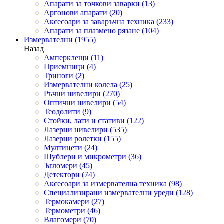
Апарати за точкови заварки
(13)
Аргонови апарати
(20)
Аксесоари за заваръчна техника
(233)
Апарати за плазмено рязане
(104)
Измервателни
(1955)
Назад
Амперклещи
(11)
Приемници
(4)
Триноги
(2)
Измервателни колела
(25)
Ръчни нивелири
(270)
Оптични нивелири
(54)
Теодолити
(9)
Стойки, лати и стативи
(122)
Лазерни нивелири
(535)
Лазерни ролетки
(155)
Мултицети
(24)
Шублери и микрометри
(36)
Ъгломери
(45)
Детектори
(74)
Аксесоари за измервателна техника
(98)
Специализирани измервателни уреди
(128)
Термокамери
(27)
Термометри
(46)
Влагомери
(70)