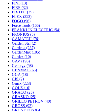
FINI
(13)
FIRE
(32)
FIXTEC
(25)
FLEX
(253)
FOGO
(96)
Force Tools
(166)
FRANKLIN ELECTRIC
(54)
FRONIUS
(5)
GAMATEH
(76)
Garden Star
(2)
Gardena
(287)
GardenMax
(105)
Gardex
(10)
GAV
(196)
Genergy
(58)
GENMAC
(65)
GGA
(18)
GIS
(2)
Gmax
(223)
GOLZ
(16)
GRACO
(25)
GRASKO
(25)
GRILLO PETROV
(40)
GROSS
(92)
GRUNDFOS
(64)