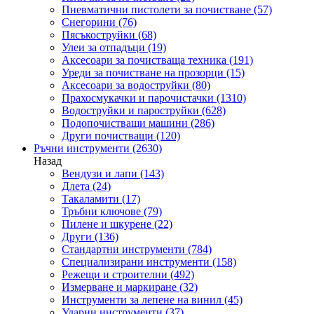
Пневматични пистолети за почистване
(57)
Снегорини
(76)
Пясъкоструйки
(68)
Улеи за отпадъци
(19)
Аксесоари за почистваща техника
(191)
Уреди за почистване на прозорци
(15)
Аксесоари за водоструйки
(80)
Прахосмукачки и парочистачки
(1310)
Водоструйки и пароструйки
(628)
Подопочистващи машини
(286)
Други почистващи
(120)
Ръчни инструменти
(2630)
Назад
Вендузи и лапи
(143)
Длета
(24)
Такаламити
(17)
Тръбни ключове
(79)
Пилене и шкурене
(22)
Други
(136)
Стандартни инструменти
(784)
Специализирани инструменти
(158)
Режещи и строителни
(492)
Измерване и маркиране
(32)
Инструменти за лепене на винил
(45)
Ударни инструменти
(37)