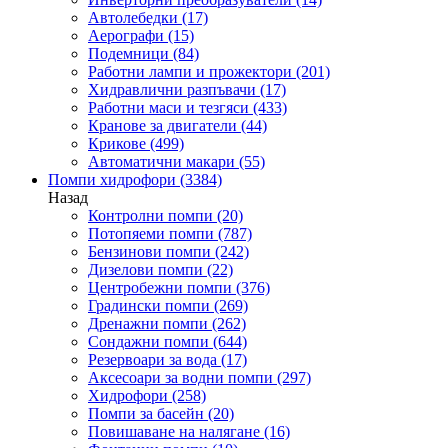
Автолебедки
(17)
Аерографи
(15)
Подемници
(84)
Работни лампи и прожектори
(201)
Хидравлични разпъвачи
(17)
Работни маси и тезгяси
(433)
Кранове за двигатели
(44)
Крикове
(499)
Автоматични макари
(55)
Помпи хидрофори
(3384)
Назад
Контролни помпи
(20)
Потопяеми помпи
(787)
Бензинови помпи
(242)
Дизелови помпи
(22)
Центробежни помпи
(376)
Градински помпи
(269)
Дренажни помпи
(262)
Сондажни помпи
(644)
Резервоари за вода
(17)
Аксесоари за водни помпи
(297)
Хидрофори
(258)
Помпи за басейн
(20)
Повишаване на налягане
(16)