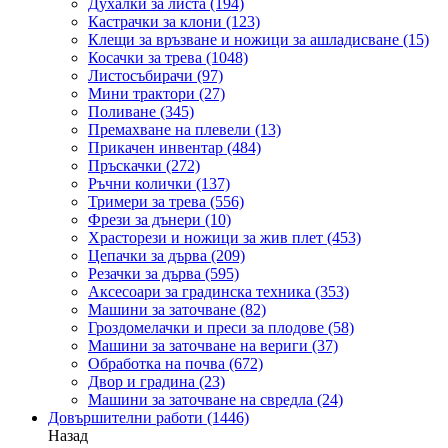
Духалки за листа
(194)
Кастрачки за клони
(123)
Клещи за връзване и ножици за ашладисване
(15)
Косачки за трева
(1048)
Листосъбирачи
(97)
Мини трактори
(27)
Поливане
(345)
Премахване на плевели
(13)
Прикачен инвентар
(484)
Пръскачки
(272)
Ръчни колички
(137)
Тримери за трева
(556)
Фрези за дънери
(10)
Храсторези и ножици за жив плет
(453)
Цепачки за дърва
(209)
Резачки за дърва
(595)
Аксесоари за градинска техника
(353)
Машини за заточване
(82)
Гроздомелачки и преси за плодове
(58)
Машини за заточване на вериги
(37)
Обработка на почва
(672)
Двор и градина
(23)
Машини за заточване на свредла
(24)
Довършителни работи
(1446)
Назад