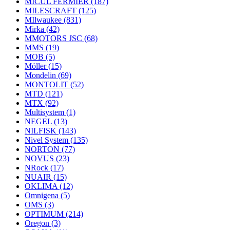
MICUL FERMIER
(187)
MILESCRAFT
(125)
MIlwaukee
(831)
Mirka
(42)
MMOTORS JSC
(68)
MMS
(19)
MOB
(5)
Möller
(15)
Mondelin
(69)
MONTOLIT
(52)
MTD
(121)
MTX
(92)
Multisystem
(1)
NEGEL
(13)
NILFISK
(143)
Nivel System
(135)
NORTON
(77)
NOVUS
(23)
NRock
(17)
NUAIR
(15)
OKLIMA
(12)
Omnigena
(5)
OMS
(3)
OPTIMUM
(214)
Oregon
(3)