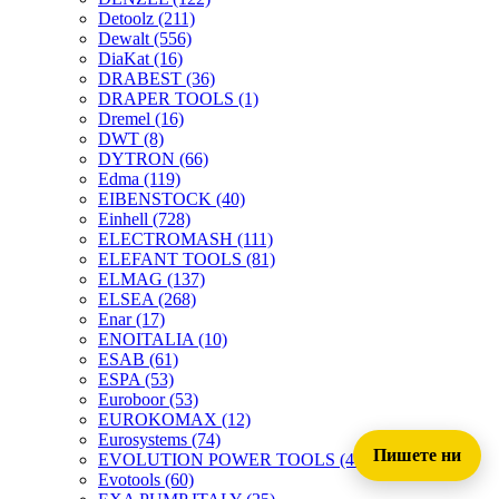
Detoolz
(211)
Dewalt
(556)
DiaKat
(16)
DRABEST
(36)
DRAPER TOOLS
(1)
Dremel
(16)
DWT
(8)
DYTRON
(66)
Edma
(119)
EIBENSTOCK
(40)
Einhell
(728)
ELECTROMASH
(111)
ELEFANT TOOLS
(81)
ELMAG
(137)
ELSEA
(268)
Enar
(17)
ENOITALIA
(10)
ESAB
(61)
ESPA
(53)
Euroboor
(53)
EUROKOMAX
(12)
Eurosystems
(74)
Пишете ни
EVOLUTION POWER TOOLS
(45)
Evotools
(60)