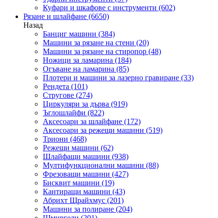
Куфари и шкафове с инструменти
(602)
Рязане и шлайфане
(6650)
Назад
Банциг машини
(384)
Машини за рязане на стени
(20)
Машини за рязане на стиропор
(48)
Ножици за ламарина
(184)
Огъване на ламарина
(85)
Плотери и машини за лазерно гравиране
(33)
Рендета
(101)
Стругове
(274)
Циркуляри за дърва
(919)
Ъглошлайфи
(822)
Аксесоари за шлайфане
(172)
Аксесоари за режещи машини
(519)
Триони
(468)
Режещи машини
(62)
Шлайфащи машини
(938)
Мултифункционални машини
(88)
Фрезоващи машини
(427)
Бисквит машини
(19)
Кантиращи машини
(43)
Абрихт Щрайхмус
(201)
Машини за полиране
(204)
Шмиргели
(201)