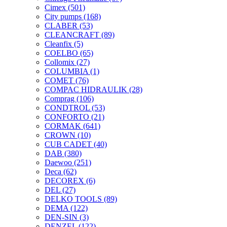
Cimex
(501)
City pumps
(168)
CLABER
(53)
CLEANCRAFT
(89)
Cleanfix
(5)
COELBO
(65)
Collomix
(27)
COLUMBIA
(1)
COMET
(76)
COMPAC HIDRAULIK
(28)
Comprag
(106)
CONDTROL
(53)
CONFORTO
(21)
CORMAK
(641)
CROWN
(10)
CUB CADET
(40)
DAB
(380)
Daewoo
(251)
Deca
(62)
DECOREX
(6)
DEL
(27)
DELKO TOOLS
(89)
DEMA
(122)
DEN-SIN
(3)
DENZEL
(122)