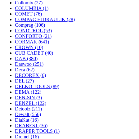
Collomix
(27)
COLUMBIA
(1)
COMET
(76)
COMPAC HIDRAULIK
(28)
Comprag
(106)
CONDTROL
(53)
CONFORTO
(21)
CORMAK
(641)
CROWN
(10)
CUB CADET
(40)
DAB
(380)
Daewoo
(251)
Deca
(62)
DECOREX
(6)
DEL
(27)
DELKO TOOLS
(89)
DEMA
(122)
DEN-SIN
(3)
DENZEL
(122)
Detoolz
(211)
Dewalt
(556)
DiaKat
(16)
DRABEST
(36)
DRAPER TOOLS
(1)
Dremel
(16)