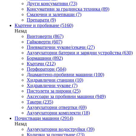
Други консумативи
(73)
Консумативи за градинска техника
(89)
Смазочни и залепващи
(7)
Препарати
(9)
Къртене и пробиване
(5160)
Назад
Винтоверти
(867)
Гайковерти
(607)
Пневматични чукове/секачи
(27)
Акумулаторни батерии и зарядни устройства
(630)
Бормашини
(892)
Къртачи
(212)
Перфоратори
(504)
Диамантено-пробивни машини
(100)
Хидравлични станции
(10)
Хидравлични чукове
(7)
Пистолети за пирони
(25)
Аксесоари за пробивни машини
(949)
Такери
(235)
Акумулаторни отвертки
(69)
Акумулаторни комплекти
(18)
Почистващи машини
(2914)
Назад
Акумулаторни водоструйки
(39)
Колички за почистване
(23)