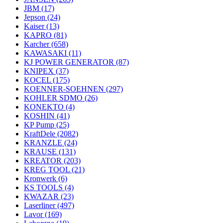
JBM
(17)
Jepson
(24)
Kaiser
(13)
KAPRO
(81)
Karcher
(658)
KAWASAKI
(11)
KJ POWER GENERATOR
(87)
KNIPEX
(37)
KOCEL
(175)
KOENNER-SOEHNEN
(297)
KOHLER SDMO
(26)
KONEKTO
(4)
KOSHIN
(41)
KP Pump
(25)
KraftDele
(2082)
KRANZLE
(24)
KRAUSE
(131)
KREATOR
(203)
KREG TOOL
(21)
Kronwerk
(6)
KS TOOLS
(4)
KWAZAR
(23)
Laserliner
(497)
Lavor
(169)