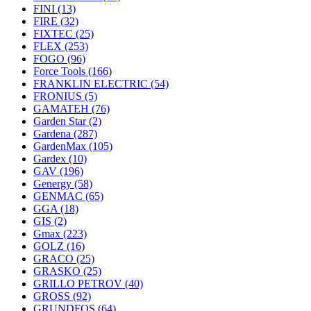
FINI
(13)
FIRE
(32)
FIXTEC
(25)
FLEX
(253)
FOGO
(96)
Force Tools
(166)
FRANKLIN ELECTRIC
(54)
FRONIUS
(5)
GAMATEH
(76)
Garden Star
(2)
Gardena
(287)
GardenMax
(105)
Gardex
(10)
GAV
(196)
Genergy
(58)
GENMAC
(65)
GGA
(18)
GIS
(2)
Gmax
(223)
GOLZ
(16)
GRACO
(25)
GRASKO
(25)
GRILLO PETROV
(40)
GROSS
(92)
GRUNDFOS
(64)