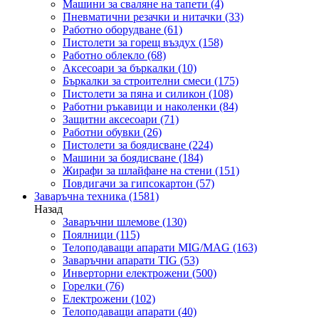
Машини за сваляне на тапети
(4)
Пневматични резачки и нитачки
(33)
Работно оборудване
(61)
Пистолети за горещ въздух
(158)
Работно облекло
(68)
Аксесоари за бъркалки
(10)
Бъркалки за строителни смеси
(175)
Пистолети за пяна и силикон
(108)
Работни ръкавици и наколенки
(84)
Защитни аксесоари
(71)
Работни обувки
(26)
Пистолети за боядисване
(224)
Машини за боядисване
(184)
Жирафи за шлайфане на стени
(151)
Повдигачи за гипсокартон
(57)
Заваръчна техника
(1581)
Назад
Заваръчни шлемове
(130)
Поялници
(115)
Телоподаващи апарати MIG/MAG
(163)
Заваръчни апарати TIG
(53)
Инверторни електрожени
(500)
Горелки
(76)
Електрожени
(102)
Телоподаващи апарати
(40)