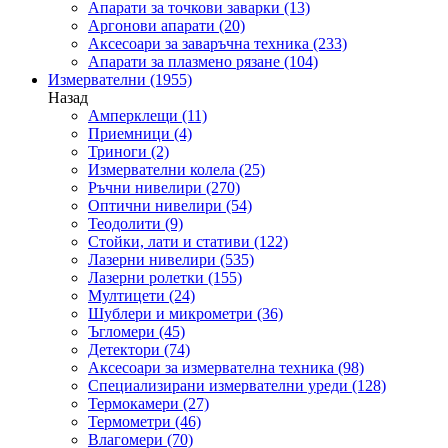
Апарати за точкови заварки
(13)
Аргонови апарати
(20)
Аксесоари за заваръчна техника
(233)
Апарати за плазмено рязане
(104)
Измервателни
(1955)
Назад
Амперклещи
(11)
Приемници
(4)
Триноги
(2)
Измервателни колела
(25)
Ръчни нивелири
(270)
Оптични нивелири
(54)
Теодолити
(9)
Стойки, лати и стативи
(122)
Лазерни нивелири
(535)
Лазерни ролетки
(155)
Мултицети
(24)
Шублери и микрометри
(36)
Ъгломери
(45)
Детектори
(74)
Аксесоари за измервателна техника
(98)
Специализирани измервателни уреди
(128)
Термокамери
(27)
Термометри
(46)
Влагомери
(70)