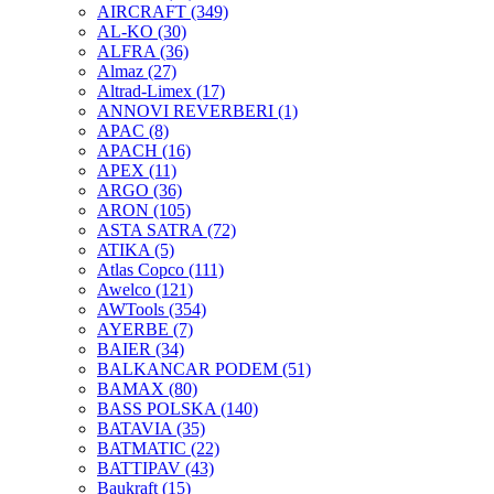
AIRCRAFT
(349)
AL-KO
(30)
ALFRA
(36)
Almaz
(27)
Altrad-Limex
(17)
ANNOVI REVERBERI
(1)
APAC
(8)
APACH
(16)
APEX
(11)
ARGO
(36)
ARON
(105)
ASTA SATRA
(72)
ATIKA
(5)
Atlas Copco
(111)
Awelco
(121)
AWTools
(354)
AYERBE
(7)
BAIER
(34)
BALKANCAR PODEM
(51)
BAMAX
(80)
BASS POLSKA
(140)
BATAVIA
(35)
BATMATIC
(22)
BATTIPAV
(43)
Baukraft
(15)