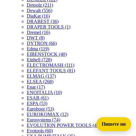
Detoolz
(211)
Dewalt
(556)
DiaKat
(16)
DRABEST
(36)
DRAPER TOOLS
(1)
Dremel
(16)
DWT
(8)
DYTRON
(66)
Edma
(119)
EIBENSTOCK
(40)
Einhell
(728)
ELECTROMASH
(111)
ELEFANT TOOLS
(81)
ELMAG
(137)
ELSEA
(268)
Enar
(17)
ENOITALIA
(10)
ESAB
(61)
ESPA
(53)
Euroboor
(53)
EUROKOMAX
(12)
Eurosystems
(74)
Пишете ни
EVOLUTION POWER TOOLS
(45)
Evotools
(60)