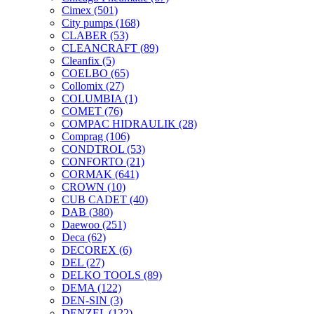
Cimex
(501)
City pumps
(168)
CLABER
(53)
CLEANCRAFT
(89)
Cleanfix
(5)
COELBO
(65)
Collomix
(27)
COLUMBIA
(1)
COMET
(76)
COMPAC HIDRAULIK
(28)
Comprag
(106)
CONDTROL
(53)
CONFORTO
(21)
CORMAK
(641)
CROWN
(10)
CUB CADET
(40)
DAB
(380)
Daewoo
(251)
Deca
(62)
DECOREX
(6)
DEL
(27)
DELKO TOOLS
(89)
DEMA
(122)
DEN-SIN
(3)
DENZEL
(122)