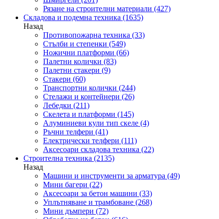
Рязане на строителни материали
(427)
Складова и подемна техника
(1635)
Назад
Противопожарна техника
(33)
Стълби и степенки
(549)
Ножични платформи
(66)
Палетни колички
(83)
Палетни стакери
(9)
Стакери
(60)
Транспортни колички
(244)
Стелажи и контейнери
(26)
Лебедки
(211)
Скелета и платформи
(145)
Алуминиеви кули тип скеле
(4)
Ръчни телфери
(41)
Електрически телфери
(111)
Аксесоари складова техника
(22)
Строителна техника
(2135)
Назад
Машини и инструменти за арматура
(49)
Мини багери
(22)
Аксесоари за бетон машини
(33)
Уплътняване и трамбоване
(268)
Мини дъмпери
(72)