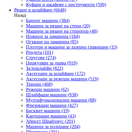
Куфари и шкафове с инструменти
(599)
Рязане и шлайфане
(6648)
Назад
Банциг машини
(384)
Машини за рязане на стени
(20)
Машини за рязане на стиропор
(48)
Ножици за ламарина
(184)
Огъване на ламарина
(85)
Плотери и машини за лазерно гравиране
(33)
Рендета
(101)
Стругове
(274)
Циркуляри за дърва
(919)
Ъглошлайфи
(822)
Аксесоари за шлайфане
(172)
Аксесоари за режещи машини
(519)
Триони
(468)
Режещи машини
(62)
Шлайфащи машини
(938)
Мултифункционални машини
(88)
Фрезоващи машини
(427)
Бисквит машини
(19)
Кантиращи машини
(43)
Абрихт Щрайхмус
(201)
Машини за полиране
(204)
Шмиргели
(201)