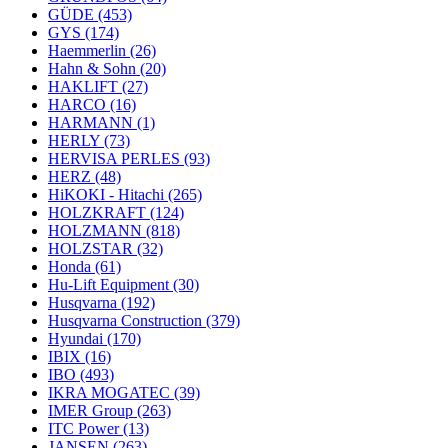
GÜDE
(453)
GYS
(174)
Haemmerlin
(26)
Hahn & Sohn
(20)
HAKLIFT
(27)
HARCO
(16)
HARMANN
(1)
HERLY
(73)
HERVISA PERLES
(93)
HERZ
(48)
HiKOKI - Hitachi
(265)
HOLZKRAFT
(124)
HOLZMANN
(818)
HOLZSTAR
(32)
Honda
(61)
Hu-Lift Equipment
(30)
Husqvarna
(192)
Husqvarna Construction
(379)
Hyundai
(170)
IBIX
(16)
IBO
(493)
IKRA MOGATEC
(39)
IMER Group
(263)
ITC Power
(13)
JANSEN
(263)