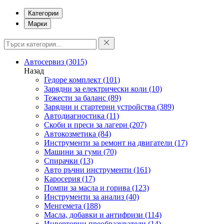
Категории
Марки
Автосервиз
(3015)
Назад
Гедоре комплект
(101)
Зарядни за електрически коли
(10)
Тежести за баланс
(89)
Зарядни и стартерни устройства
(389)
Автодиагностика
(11)
Скоби и преси за лагери
(207)
Автокозметика
(84)
Инструменти за ремонт на двигатели
(17)
Машини за гуми
(70)
Спирачки
(13)
Авто ръчни инструменти
(161)
Каросерия
(17)
Помпи за масла и горива
(123)
Инструменти за анализ
(40)
Менгемета
(188)
Масла, добавки и антифризи
(114)
Инверторни преобразуватели
(14)