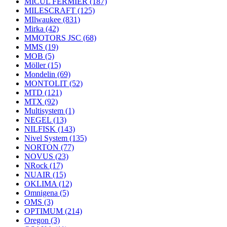
MICUL FERMIER
(187)
MILESCRAFT
(125)
MIlwaukee
(831)
Mirka
(42)
MMOTORS JSC
(68)
MMS
(19)
MOB
(5)
Möller
(15)
Mondelin
(69)
MONTOLIT
(52)
MTD
(121)
MTX
(92)
Multisystem
(1)
NEGEL
(13)
NILFISK
(143)
Nivel System
(135)
NORTON
(77)
NOVUS
(23)
NRock
(17)
NUAIR
(15)
OKLIMA
(12)
Omnigena
(5)
OMS
(3)
OPTIMUM
(214)
Oregon
(3)