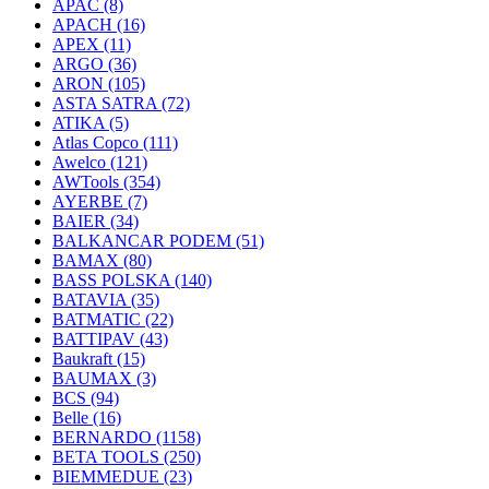
APAC
(8)
APACH
(16)
APEX
(11)
ARGO
(36)
ARON
(105)
ASTA SATRA
(72)
ATIKA
(5)
Atlas Copco
(111)
Awelco
(121)
AWTools
(354)
AYERBE
(7)
BAIER
(34)
BALKANCAR PODEM
(51)
BAMAX
(80)
BASS POLSKA
(140)
BATAVIA
(35)
BATMATIC
(22)
BATTIPAV
(43)
Baukraft
(15)
BAUMAX
(3)
BCS
(94)
Belle
(16)
BERNARDO
(1158)
BETA TOOLS
(250)
BIEMMEDUE
(23)