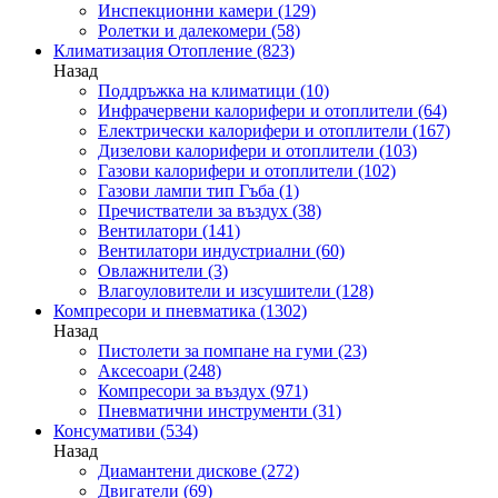
Инспекционни камери
(129)
Ролетки и далекомери
(58)
Климатизация Отопление
(823)
Назад
Поддръжка на климатици
(10)
Инфрачервени калорифери и отоплители
(64)
Електрически калорифери и отоплители
(167)
Дизелови калорифери и отоплители
(103)
Газови калорифери и отоплители
(102)
Газови лампи тип Гъба
(1)
Пречистватели за въздух
(38)
Вентилатори
(141)
Вентилатори индустриални
(60)
Овлажнители
(3)
Влагоуловители и изсушители
(128)
Компресори и пневматика
(1302)
Назад
Пистолети за помпане на гуми
(23)
Аксесоари
(248)
Компресори за въздух
(971)
Пневматични инструменти
(31)
Консумативи
(534)
Назад
Диамантени дискове
(272)
Двигатели
(69)