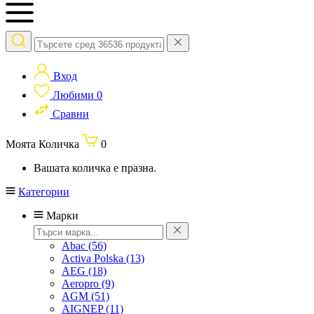
Вход
Любими
0
Сравни
Моята Количка
0
Вашата количка е празна.
Категории
Марки
Abac
(56)
Activa Polska
(13)
AEG
(18)
Aeropro
(9)
AGM
(51)
AIGNEP
(11)