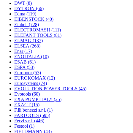
DWT
(8)
DYTRON
(66)
Edma
(119)
EIBENSTOCK
(40)
Einhell
(728)
ELECTROMASH
(111)
ELEFANT TOOLS
(81)
ELMAG
(137)
ELSEA
(268)
Enar
(17)
ENOITALIA
(10)
ESAB
(61)
ESPA
(53)
Euroboor
(53)
EUROKOMAX
(12)
Eurosystems
(74)
EVOLUTION POWER TOOLS
(45)
Evotools
(60)
EXA PUMP ITALY
(25)
EXACT
(15)
F.lli bonezzi s.r.l.
(1)
FARTOOLS
(595)
Fervi s.r.l.
(446)
Festool
(1)
FIELDMANN
(43)