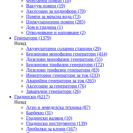
Фонтанни помпи
(10)
Вакуум помпи
(19)
Аксесоари за хидрофори
(70)
Помпи за мръсна вода
(73)
Циркулационни помпи
(285)
Дом и градина
(1)
Отводняване и напояване
(2)
Генератори
(1379)
Назад
Акумулаторни соларни станции
(29)
Бензинови монофазни генератори
(414)
Дизелови монофазни генератори
(55)
Бензинови трифазни генератори
(172)
Дизелови трифазни генератори
(83)
Инверторни генератори за ток
(233)
Аварийни генератори за ток
(265)
Аксесоари за генератори
(76)
Заваръчни генератори
(26)
Градински
(6217)
Назад
Агро и земеделска техника
(87)
Барбекю
(31)
Градински валяци
(10)
Градински инструменти
(139)
Дробилки за клони
(167)