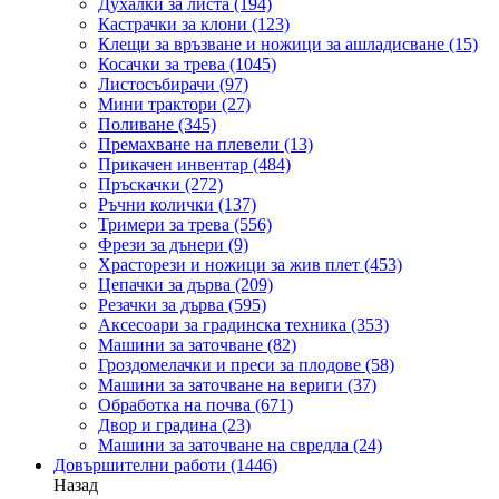
Духалки за листа
(194)
Кастрачки за клони
(123)
Клещи за връзване и ножици за ашладисване
(15)
Косачки за трева
(1045)
Листосъбирачи
(97)
Мини трактори
(27)
Поливане
(345)
Премахване на плевели
(13)
Прикачен инвентар
(484)
Пръскачки
(272)
Ръчни колички
(137)
Тримери за трева
(556)
Фрези за дънери
(9)
Храсторези и ножици за жив плет
(453)
Цепачки за дърва
(209)
Резачки за дърва
(595)
Аксесоари за градинска техника
(353)
Машини за заточване
(82)
Гроздомелачки и преси за плодове
(58)
Машини за заточване на вериги
(37)
Обработка на почва
(671)
Двор и градина
(23)
Машини за заточване на свредла
(24)
Довършителни работи
(1446)
Назад