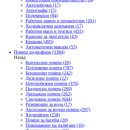
Автолебедки
(17)
Аерографи
(15)
Подемници
(84)
Работни лампи и прожектори
(201)
Хидравлични разпъвачи
(17)
Работни маси и тезгяси
(431)
Кранове за двигатели
(43)
Крикове
(495)
Автоматични макари
(55)
Помпи хидрофори
(3384)
Назад
Контролни помпи
(20)
Потопяеми помпи
(787)
Бензинови помпи
(242)
Дизелови помпи
(22)
Центробежни помпи
(376)
Градински помпи
(269)
Дренажни помпи
(262)
Сондажни помпи
(644)
Резервоари за вода
(17)
Аксесоари за водни помпи
(297)
Хидрофори
(258)
Помпи за басейн
(20)
Повишаване на налягане
(16)