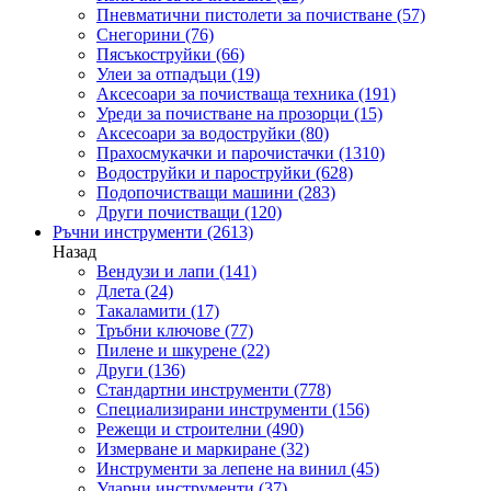
Пневматични пистолети за почистване
(57)
Снегорини
(76)
Пясъкоструйки
(66)
Улеи за отпадъци
(19)
Аксесоари за почистваща техника
(191)
Уреди за почистване на прозорци
(15)
Аксесоари за водоструйки
(80)
Прахосмукачки и парочистачки
(1310)
Водоструйки и пароструйки
(628)
Подопочистващи машини
(283)
Други почистващи
(120)
Ръчни инструменти
(2613)
Назад
Вендузи и лапи
(141)
Длета
(24)
Такаламити
(17)
Тръбни ключове
(77)
Пилене и шкурене
(22)
Други
(136)
Стандартни инструменти
(778)
Специализирани инструменти
(156)
Режещи и строителни
(490)
Измерване и маркиране
(32)
Инструменти за лепене на винил
(45)
Ударни инструменти
(37)