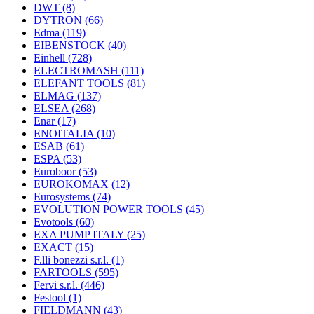
DWT
(8)
DYTRON
(66)
Edma
(119)
EIBENSTOCK
(40)
Einhell
(728)
ELECTROMASH
(111)
ELEFANT TOOLS
(81)
ELMAG
(137)
ELSEA
(268)
Enar
(17)
ENOITALIA
(10)
ESAB
(61)
ESPA
(53)
Euroboor
(53)
EUROKOMAX
(12)
Eurosystems
(74)
EVOLUTION POWER TOOLS
(45)
Evotools
(60)
EXA PUMP ITALY
(25)
EXACT
(15)
F.lli bonezzi s.r.l.
(1)
FARTOOLS
(595)
Fervi s.r.l.
(446)
Festool
(1)
FIELDMANN
(43)