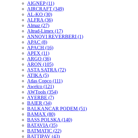
AIGNEP
(11)
AIRCRAFT
(349)
AL-KO
(30)
ALFRA
(36)
Almaz
(27)
Altrad-Limex
(17)
ANNOVI REVERBERI
(1)
APAC
(8)
APACH
(16)
APEX
(11)
ARGO
(36)
ARON
(105)
ASTA SATRA
(72)
ATIKA
(5)
Atlas Copco
(111)
Awelco
(121)
AWTools
(354)
AYERBE
(7)
BAIER
(34)
BALKANCAR PODEM
(51)
BAMAX
(80)
BASS POLSKA
(140)
BATAVIA
(35)
BATMATIC
(22)
BATTIPAV
(43)