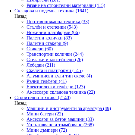
Рязане на строителни материали
(415)
Складова и подемна техника
(1641)
Назад
Противопожарна техника
(33)
Стълби и степенки
(543)
Ножични платформи
(66)
Палетни колички
(83)
Палетни стакери
(9)
Стакери
(60)
Транспортни колички
(244)
Стелажи и контейнери
(26)
Лебедки
(211)
Скелета и платформи
(145)
Алуминиеви кули тип скеле
(4)
Ръчни телфери
(41)
Електрически телфери
(123)
Аксесоари складова техника
(22)
Строителна техника
(2140)
Назад
Машини и инструменти за арматура
(49)
Мини багери
(22)
Аксесоари за бетон машини
(33)
Уплътняване и трамбоване
(268)
Мини дъмпери
(72)