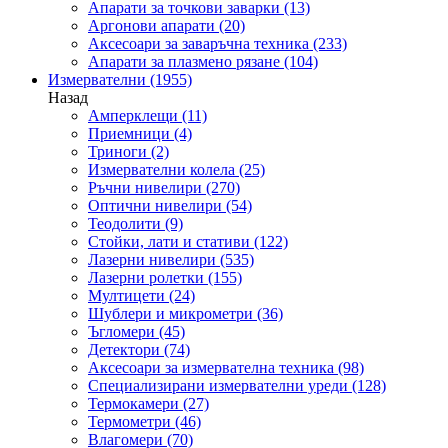
Апарати за точкови заварки
(13)
Аргонови апарати
(20)
Аксесоари за заваръчна техника
(233)
Апарати за плазмено рязане
(104)
Измервателни
(1955)
Назад
Амперклещи
(11)
Приемници
(4)
Триноги
(2)
Измервателни колела
(25)
Ръчни нивелири
(270)
Оптични нивелири
(54)
Теодолити
(9)
Стойки, лати и стативи
(122)
Лазерни нивелири
(535)
Лазерни ролетки
(155)
Мултицети
(24)
Шублери и микрометри
(36)
Ъгломери
(45)
Детектори
(74)
Аксесоари за измервателна техника
(98)
Специализирани измервателни уреди
(128)
Термокамери
(27)
Термометри
(46)
Влагомери
(70)