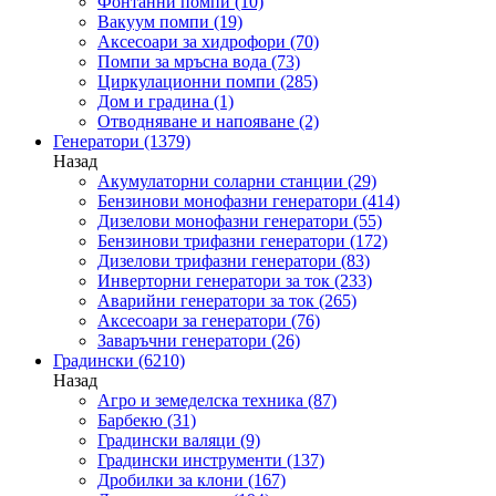
Фонтанни помпи
(10)
Вакуум помпи
(19)
Аксесоари за хидрофори
(70)
Помпи за мръсна вода
(73)
Циркулационни помпи
(285)
Дом и градина
(1)
Отводняване и напояване
(2)
Генератори
(1379)
Назад
Акумулаторни соларни станции
(29)
Бензинови монофазни генератори
(414)
Дизелови монофазни генератори
(55)
Бензинови трифазни генератори
(172)
Дизелови трифазни генератори
(83)
Инверторни генератори за ток
(233)
Аварийни генератори за ток
(265)
Аксесоари за генератори
(76)
Заваръчни генератори
(26)
Градински
(6210)
Назад
Агро и земеделска техника
(87)
Барбекю
(31)
Градински валяци
(9)
Градински инструменти
(137)
Дробилки за клони
(167)