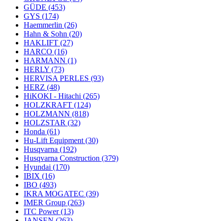
GÜDE
(453)
GYS
(174)
Haemmerlin
(26)
Hahn & Sohn
(20)
HAKLIFT
(27)
HARCO
(16)
HARMANN
(1)
HERLY
(73)
HERVISA PERLES
(93)
HERZ
(48)
HiKOKI - Hitachi
(265)
HOLZKRAFT
(124)
HOLZMANN
(818)
HOLZSTAR
(32)
Honda
(61)
Hu-Lift Equipment
(30)
Husqvarna
(192)
Husqvarna Construction
(379)
Hyundai
(170)
IBIX
(16)
IBO
(493)
IKRA MOGATEC
(39)
IMER Group
(263)
ITC Power
(13)
JANSEN
(263)