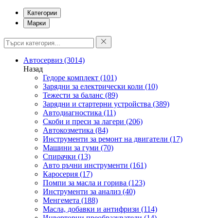
Категории
Марки
Автосервиз
(3014)
Назад
Гедоре комплект
(101)
Зарядни за електрически коли
(10)
Тежести за баланс
(89)
Зарядни и стартерни устройства
(389)
Автодиагностика
(11)
Скоби и преси за лагери
(206)
Автокозметика
(84)
Инструменти за ремонт на двигатели
(17)
Машини за гуми
(70)
Спирачки
(13)
Авто ръчни инструменти
(161)
Каросерия
(17)
Помпи за масла и горива
(123)
Инструменти за анализ
(40)
Менгемета
(188)
Масла, добавки и антифризи
(114)
Инверторни преобразуватели
(14)