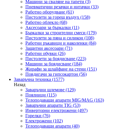
Машини за сваляне на тапети
(3)
Пневматични резачки и нитачки
(33)
Работно оборудване
(61)
Пистолети за горещ въздух
(158)
Работно облекло
(68)
Аксесоари за бъркалки
(11)
Бъркалки за строителни смеси
(179)
Пистолети за пяна и силикон
(108)
Работни ръкавици и наколенки
(84)
Защитни аксесоари
(71)
Работни обувки
(26)
Пистолети за боядисване
(223)
Машини за боядисване
(184)
Жирафи за шлайфане на стени
(151)
Повдигачи за гипсокартон
(56)
Заваръчна техника
(1577)
Назад
Заваръчни шлемове
(129)
Поялници
(115)
Телоподаващи апарати MIG/MAG
(163)
Заваръчни апарати TIG
(53)
Инверторни електрожени
(497)
Горелки
(76)
Електрожени
(102)
Телоподаващи апарати
(40)