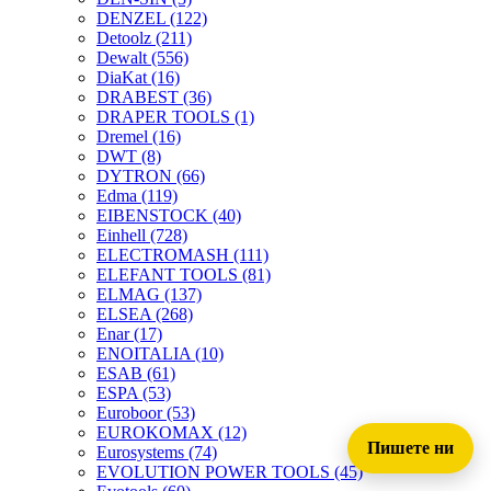
DENZEL
(122)
Detoolz
(211)
Dewalt
(556)
DiaKat
(16)
DRABEST
(36)
DRAPER TOOLS
(1)
Dremel
(16)
DWT
(8)
DYTRON
(66)
Edma
(119)
EIBENSTOCK
(40)
Einhell
(728)
ELECTROMASH
(111)
ELEFANT TOOLS
(81)
ELMAG
(137)
ELSEA
(268)
Enar
(17)
ENOITALIA
(10)
ESAB
(61)
ESPA
(53)
Euroboor
(53)
EUROKOMAX
(12)
Пишете ни
Eurosystems
(74)
EVOLUTION POWER TOOLS
(45)