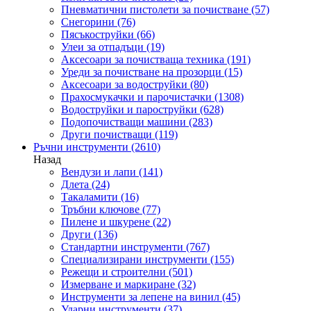
Пневматични пистолети за почистване
(57)
Снегорини
(76)
Пясъкоструйки
(66)
Улеи за отпадъци
(19)
Аксесоари за почистваща техника
(191)
Уреди за почистване на прозорци
(15)
Аксесоари за водоструйки
(80)
Прахосмукачки и парочистачки
(1308)
Водоструйки и пароструйки
(628)
Подопочистващи машини
(283)
Други почистващи
(119)
Ръчни инструменти
(2610)
Назад
Вендузи и лапи
(141)
Длета
(24)
Такаламити
(16)
Тръбни ключове
(77)
Пилене и шкурене
(22)
Други
(136)
Стандартни инструменти
(767)
Специализирани инструменти
(155)
Режещи и строителни
(501)
Измерване и маркиране
(32)
Инструменти за лепене на винил
(45)
Ударни инструменти
(37)