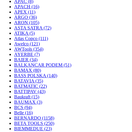
APAC
(8)
APACH
(16)
APEX
(11)
ARGO
(36)
ARON
(105)
ASTA SATRA
(72)
ATIKA
(5)
Atlas Copco
(111)
Awelco
(121)
AWTools
(354)
AYERBE
(7)
BAIER
(34)
BALKANCAR PODEM
(51)
BAMAX
(80)
BASS POLSKA
(140)
BATAVIA
(35)
BATMATIC
(22)
BATTIPAV
(43)
Baukraft
(15)
BAUMAX
(3)
BCS
(94)
Belle
(16)
BERNARDO
(1158)
BETA TOOLS
(250)
BIEMMEDUE
(23)