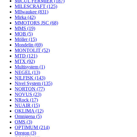
MICUL FERMIER
(187)
MILESCRAFT
(125)
MIlwaukee
(831)
Mirka
(42)
MMOTORS JSC
(68)
MMS
(19)
MOB
(5)
Möller
(15)
Mondelin
(69)
MONTOLIT
(52)
MTD
(121)
MTX
(92)
Multisystem
(1)
NEGEL
(13)
NILFISK
(143)
Nivel System
(135)
NORTON
(77)
NOVUS
(23)
NRock
(17)
NUAIR
(15)
OKLIMA
(12)
Omnigena
(5)
OMS
(3)
OPTIMUM
(214)
Oregon
(3)