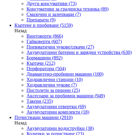
Други консумативи
(73)
Консумативи за градинска техника
(89)
Смазочни и залепващи
(7)
Препарати
(9)
Къртене и пробиване
(5159)
Назад
Винтоверти
(866)
Гайковерти
(607)
Пневматични чукове/секачи
(27)
Акумулаторни батерии и зарядни устройства
(630)
Бормашини
(892)
Къртачи
(212)
Перфоратори
(504)
Диамантено-пробивни машини
(100)
Хидравлични станции
(10)
Хидравлични чукове
(7)
Пистолети за пирони
(25)
Аксесоари за пробивни машини
(949)
Такери
(235)
Акумулаторни отвертки
(69)
Акумулаторни комплекти
(18)
Почистващи машини
(2910)
Назад
Акумулаторни водоструйки
(38)
Колички за почистване
(23)