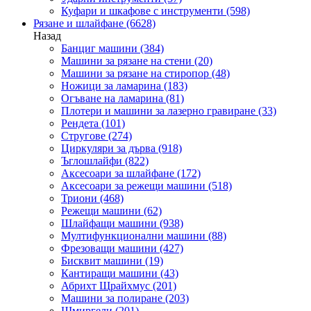
Куфари и шкафове с инструменти
(598)
Рязане и шлайфане
(6628)
Назад
Банциг машини
(384)
Машини за рязане на стени
(20)
Машини за рязане на стиропор
(48)
Ножици за ламарина
(183)
Огъване на ламарина
(81)
Плотери и машини за лазерно гравиране
(33)
Рендета
(101)
Стругове
(274)
Циркуляри за дърва
(918)
Ъглошлайфи
(822)
Аксесоари за шлайфане
(172)
Аксесоари за режещи машини
(518)
Триони
(468)
Режещи машини
(62)
Шлайфащи машини
(938)
Мултифункционални машини
(88)
Фрезоващи машини
(427)
Бисквит машини
(19)
Кантиращи машини
(43)
Абрихт Щрайхмус
(201)
Машини за полиране
(203)
Шмиргели
(201)