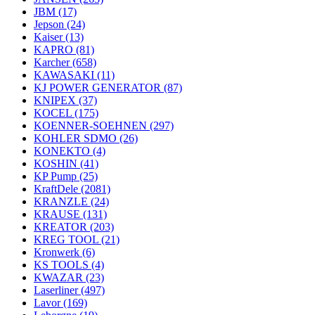
JBM
(17)
Jepson
(24)
Kaiser
(13)
KAPRO
(81)
Karcher
(658)
KAWASAKI
(11)
KJ POWER GENERATOR
(87)
KNIPEX
(37)
KOCEL
(175)
KOENNER-SOEHNEN
(297)
KOHLER SDMO
(26)
KONEKTO
(4)
KOSHIN
(41)
KP Pump
(25)
KraftDele
(2081)
KRANZLE
(24)
KRAUSE
(131)
KREATOR
(203)
KREG TOOL
(21)
Kronwerk
(6)
KS TOOLS
(4)
KWAZAR
(23)
Laserliner
(497)
Lavor
(169)