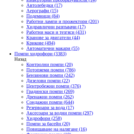
Автолебедки
(17)
Аерографи
(15)
Подемници
(84)
Работни лампи и прожектори
(201)
Хидравлични разпъвачи
(17)
Работни маси и тезгяси
(431)
Кранове за двигатели
(44)
Крикове
(494)
Автоматични макари
(55)
Помпи хидрофори
(3383)
Назад
Контролни помпи
(20)
Потопяеми помпи
(786)
Бензинови помпи
(242)
Дизелови помпи
(22)
Центробежни помпи
(376)
Градински помпи
(269)
Дренажни помпи
(262)
Сондажни помпи
(644)
Резервоари за вода
(17)
Аксесоари за водни помпи
(297)
Хидрофори
(258)
Помпи за басейн
(20)
Повишаване на налягане
(16)