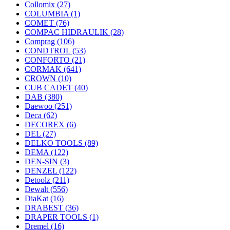
Collomix
(27)
COLUMBIA
(1)
COMET
(76)
COMPAC HIDRAULIK
(28)
Comprag
(106)
CONDTROL
(53)
CONFORTO
(21)
CORMAK
(641)
CROWN
(10)
CUB CADET
(40)
DAB
(380)
Daewoo
(251)
Deca
(62)
DECOREX
(6)
DEL
(27)
DELKO TOOLS
(89)
DEMA
(122)
DEN-SIN
(3)
DENZEL
(122)
Detoolz
(211)
Dewalt
(556)
DiaKat
(16)
DRABEST
(36)
DRAPER TOOLS
(1)
Dremel
(16)