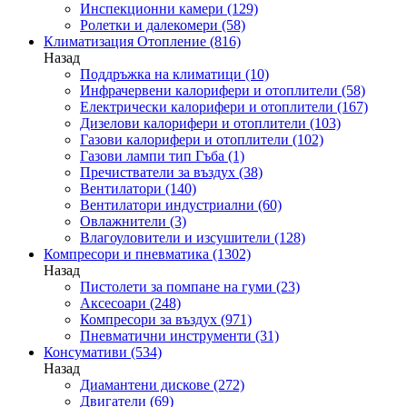
Инспекционни камери
(129)
Ролетки и далекомери
(58)
Климатизация Отопление
(816)
Назад
Поддръжка на климатици
(10)
Инфрачервени калорифери и отоплители
(58)
Електрически калорифери и отоплители
(167)
Дизелови калорифери и отоплители
(103)
Газови калорифери и отоплители
(102)
Газови лампи тип Гъба
(1)
Пречистватели за въздух
(38)
Вентилатори
(140)
Вентилатори индустриални
(60)
Овлажнители
(3)
Влагоуловители и изсушители
(128)
Компресори и пневматика
(1302)
Назад
Пистолети за помпане на гуми
(23)
Аксесоари
(248)
Компресори за въздух
(971)
Пневматични инструменти
(31)
Консумативи
(534)
Назад
Диамантени дискове
(272)
Двигатели
(69)