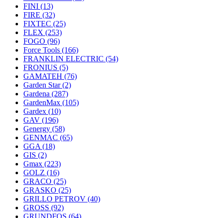
FINI
(13)
FIRE
(32)
FIXTEC
(25)
FLEX
(253)
FOGO
(96)
Force Tools
(166)
FRANKLIN ELECTRIC
(54)
FRONIUS
(5)
GAMATEH
(76)
Garden Star
(2)
Gardena
(287)
GardenMax
(105)
Gardex
(10)
GAV
(196)
Genergy
(58)
GENMAC
(65)
GGA
(18)
GIS
(2)
Gmax
(223)
GOLZ
(16)
GRACO
(25)
GRASKO
(25)
GRILLO PETROV
(40)
GROSS
(92)
GRUNDFOS
(64)