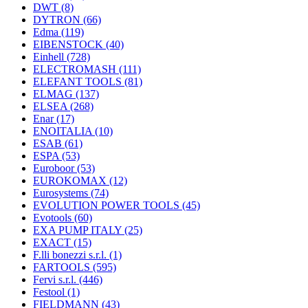
DWT
(8)
DYTRON
(66)
Edma
(119)
EIBENSTOCK
(40)
Einhell
(728)
ELECTROMASH
(111)
ELEFANT TOOLS
(81)
ELMAG
(137)
ELSEA
(268)
Enar
(17)
ENOITALIA
(10)
ESAB
(61)
ESPA
(53)
Euroboor
(53)
EUROKOMAX
(12)
Eurosystems
(74)
EVOLUTION POWER TOOLS
(45)
Evotools
(60)
EXA PUMP ITALY
(25)
EXACT
(15)
F.lli bonezzi s.r.l.
(1)
FARTOOLS
(595)
Fervi s.r.l.
(446)
Festool
(1)
FIELDMANN
(43)