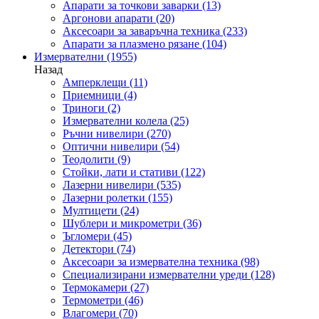
Апарати за точкови заварки
(13)
Аргонови апарати
(20)
Аксесоари за заваръчна техника
(233)
Апарати за плазмено рязане
(104)
Измервателни
(1955)
Назад
Амперклещи
(11)
Приемници
(4)
Триноги
(2)
Измервателни колела
(25)
Ръчни нивелири
(270)
Оптични нивелири
(54)
Теодолити
(9)
Стойки, лати и стативи
(122)
Лазерни нивелири
(535)
Лазерни ролетки
(155)
Мултицети
(24)
Шублери и микрометри
(36)
Ъгломери
(45)
Детектори
(74)
Аксесоари за измервателна техника
(98)
Специализирани измервателни уреди
(128)
Термокамери
(27)
Термометри
(46)
Влагомери
(70)