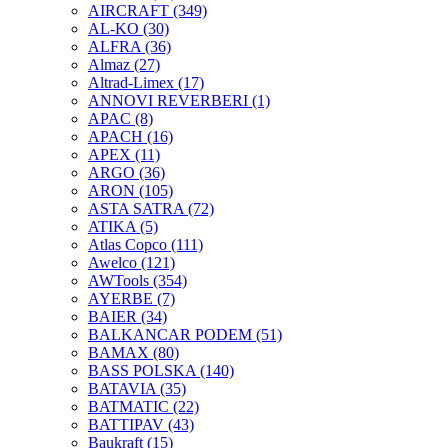
AIRCRAFT
(349)
AL-KO
(30)
ALFRA
(36)
Almaz
(27)
Altrad-Limex
(17)
ANNOVI REVERBERI
(1)
APAC
(8)
APACH
(16)
APEX
(11)
ARGO
(36)
ARON
(105)
ASTA SATRA
(72)
ATIKA
(5)
Atlas Copco
(111)
Awelco
(121)
AWTools
(354)
AYERBE
(7)
BAIER
(34)
BALKANCAR PODEM
(51)
BAMAX
(80)
BASS POLSKA
(140)
BATAVIA
(35)
BATMATIC
(22)
BATTIPAV
(43)
Baukraft
(15)