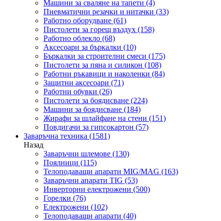
Машини за сваляне на тапети
(4)
Пневматични резачки и нитачки
(33)
Работно оборудване
(61)
Пистолети за горещ въздух
(158)
Работно облекло
(68)
Аксесоари за бъркалки
(10)
Бъркалки за строителни смеси
(175)
Пистолети за пяна и силикон
(108)
Работни ръкавици и наколенки
(84)
Защитни аксесоари
(71)
Работни обувки
(26)
Пистолети за боядисване
(224)
Машини за боядисване
(184)
Жирафи за шлайфане на стени
(151)
Повдигачи за гипсокартон
(57)
Заваръчна техника
(1581)
Назад
Заваръчни шлемове
(130)
Поялници
(115)
Телоподаващи апарати MIG/MAG
(163)
Заваръчни апарати TIG
(53)
Инверторни електрожени
(500)
Горелки
(76)
Електрожени
(102)
Телоподаващи апарати
(40)