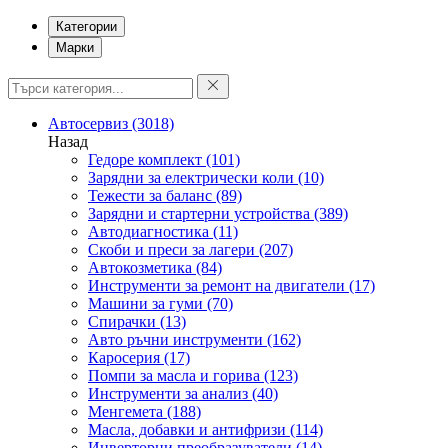
Категории
Марки
Автосервиз
(3018)
Назад
Гедоре комплект
(101)
Зарядни за електрически коли
(10)
Тежести за баланс
(89)
Зарядни и стартерни устройства
(389)
Автодиагностика
(11)
Скоби и преси за лагери
(207)
Автокозметика
(84)
Инструменти за ремонт на двигатели
(17)
Машини за гуми
(70)
Спирачки
(13)
Авто ръчни инструменти
(162)
Каросерия
(17)
Помпи за масла и горива
(123)
Инструменти за анализ
(40)
Менгемета
(188)
Масла, добавки и антифризи
(114)
Инверторни преобразуватели
(14)