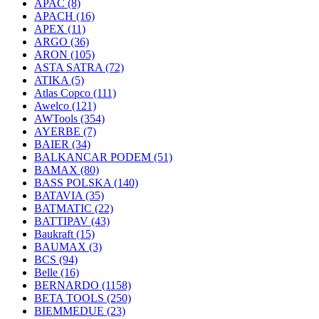
APAC
(8)
APACH
(16)
APEX
(11)
ARGO
(36)
ARON
(105)
ASTA SATRA
(72)
ATIKA
(5)
Atlas Copco
(111)
Awelco
(121)
AWTools
(354)
AYERBE
(7)
BAIER
(34)
BALKANCAR PODEM
(51)
BAMAX
(80)
BASS POLSKA
(140)
BATAVIA
(35)
BATMATIC
(22)
BATTIPAV
(43)
Baukraft
(15)
BAUMAX
(3)
BCS
(94)
Belle
(16)
BERNARDO
(1158)
BETA TOOLS
(250)
BIEMMEDUE
(23)