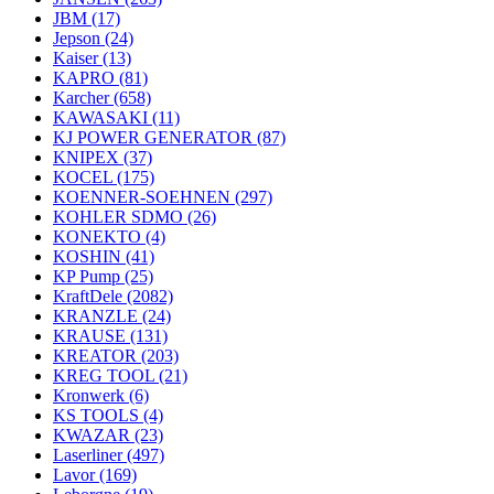
JBM
(17)
Jepson
(24)
Kaiser
(13)
KAPRO
(81)
Karcher
(658)
KAWASAKI
(11)
KJ POWER GENERATOR
(87)
KNIPEX
(37)
KOCEL
(175)
KOENNER-SOEHNEN
(297)
KOHLER SDMO
(26)
KONEKTO
(4)
KOSHIN
(41)
KP Pump
(25)
KraftDele
(2082)
KRANZLE
(24)
KRAUSE
(131)
KREATOR
(203)
KREG TOOL
(21)
Kronwerk
(6)
KS TOOLS
(4)
KWAZAR
(23)
Laserliner
(497)
Lavor
(169)