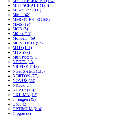
MICUL FERMIER
(187)
MILESCRAFT
(125)
MIlwaukee
(831)
Mirka
(42)
MMOTORS JSC
(68)
MMS
(19)
MOB
(5)
Möller
(15)
Mondelin
(69)
MONTOLIT
(52)
MTD
(121)
MTX
(92)
Multisystem
(1)
NEGEL
(13)
NILFISK
(143)
Nivel System
(135)
NORTON
(77)
NOVUS
(23)
NRock
(17)
NUAIR
(15)
OKLIMA
(12)
Omnigena
(5)
OMS
(3)
OPTIMUM
(214)
Oregon
(3)