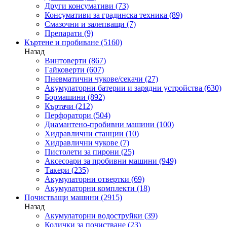
Други консумативи
(73)
Консумативи за градинска техника
(89)
Смазочни и залепващи
(7)
Препарати
(9)
Къртене и пробиване
(5160)
Назад
Винтоверти
(867)
Гайковерти
(607)
Пневматични чукове/секачи
(27)
Акумулаторни батерии и зарядни устройства
(630)
Бормашини
(892)
Къртачи
(212)
Перфоратори
(504)
Диамантено-пробивни машини
(100)
Хидравлични станции
(10)
Хидравлични чукове
(7)
Пистолети за пирони
(25)
Аксесоари за пробивни машини
(949)
Такери
(235)
Акумулаторни отвертки
(69)
Акумулаторни комплекти
(18)
Почистващи машини
(2915)
Назад
Акумулаторни водоструйки
(39)
Колички за почистване
(23)