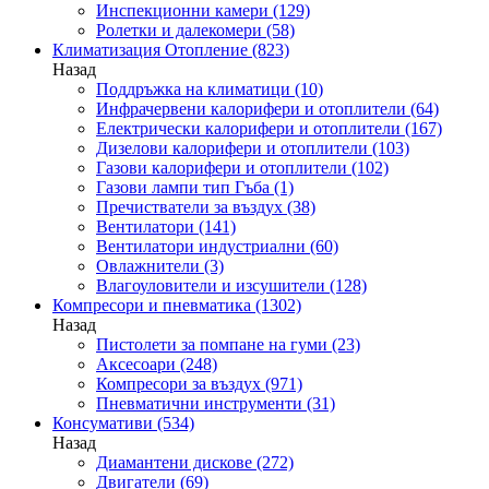
Инспекционни камери
(129)
Ролетки и далекомери
(58)
Климатизация Отопление
(823)
Назад
Поддръжка на климатици
(10)
Инфрачервени калорифери и отоплители
(64)
Електрически калорифери и отоплители
(167)
Дизелови калорифери и отоплители
(103)
Газови калорифери и отоплители
(102)
Газови лампи тип Гъба
(1)
Пречистватели за въздух
(38)
Вентилатори
(141)
Вентилатори индустриални
(60)
Овлажнители
(3)
Влагоуловители и изсушители
(128)
Компресори и пневматика
(1302)
Назад
Пистолети за помпане на гуми
(23)
Аксесоари
(248)
Компресори за въздух
(971)
Пневматични инструменти
(31)
Консумативи
(534)
Назад
Диамантени дискове
(272)
Двигатели
(69)