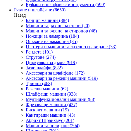
Куфари и шкафове с инструменти
(599)
Рязане и шлайфане
(6650)
Назад
Банциг машини
(384)
Машини за рязане на стени
(20)
Машини за рязане на стиропор
(48)
Ножици за ламарина
(184)
Огъване на ламарина
(85)
Плотери и машини за лазерно гравиране
(33)
Рендета
(101)
Стругове
(274)
Циркуляри за дърва
(919)
Ъглошлайфи
(822)
Аксесоари за шлайфане
(172)
Аксесоари за режещи машини
(519)
Триони
(468)
Режещи машини
(62)
Шлайфащи машини
(938)
Мултифункционални машини
(88)
Фрезоващи машини
(427)
Бисквит машини
(19)
Кантиращи машини
(43)
Абрихт Щрайхмус
(201)
Машини за полиране
(204)
Шмиргели
(201)