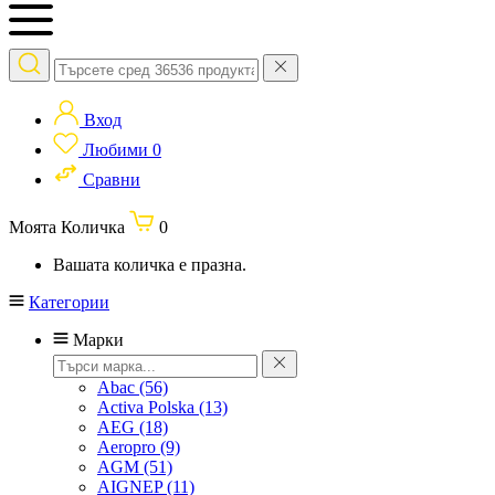
Вход
Любими
0
Сравни
Моята Количка
0
Вашата количка е празна.
Категории
Марки
Abac
(56)
Activa Polska
(13)
AEG
(18)
Aeropro
(9)
AGM
(51)
AIGNEP
(11)