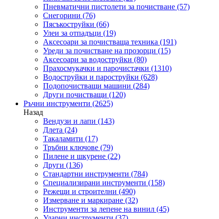
Пневматични пистолети за почистване
(57)
Снегорини
(76)
Пясъкоструйки
(66)
Улеи за отпадъци
(19)
Аксесоари за почистваща техника
(191)
Уреди за почистване на прозорци
(15)
Аксесоари за водоструйки
(80)
Прахосмукачки и парочистачки
(1310)
Водоструйки и пароструйки
(628)
Подопочистващи машини
(284)
Други почистващи
(120)
Ръчни инструменти
(2625)
Назад
Вендузи и лапи
(143)
Длета
(24)
Такаламити
(17)
Тръбни ключове
(79)
Пилене и шкурене
(22)
Други
(136)
Стандартни инструменти
(784)
Специализирани инструменти
(158)
Режещи и строителни
(490)
Измерване и маркиране
(32)
Инструменти за лепене на винил
(45)
Ударни инструменти
(37)