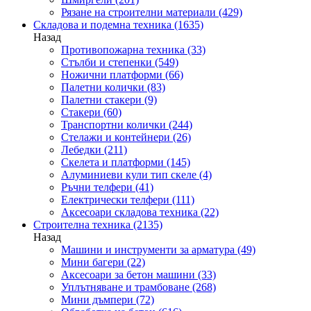
Рязане на строителни материали
(429)
Складова и подемна техника
(1635)
Назад
Противопожарна техника
(33)
Стълби и степенки
(549)
Ножични платформи
(66)
Палетни колички
(83)
Палетни стакери
(9)
Стакери
(60)
Транспортни колички
(244)
Стелажи и контейнери
(26)
Лебедки
(211)
Скелета и платформи
(145)
Алуминиеви кули тип скеле
(4)
Ръчни телфери
(41)
Електрически телфери
(111)
Аксесоари складова техника
(22)
Строителна техника
(2135)
Назад
Машини и инструменти за арматура
(49)
Мини багери
(22)
Аксесоари за бетон машини
(33)
Уплътняване и трамбоване
(268)
Мини дъмпери
(72)