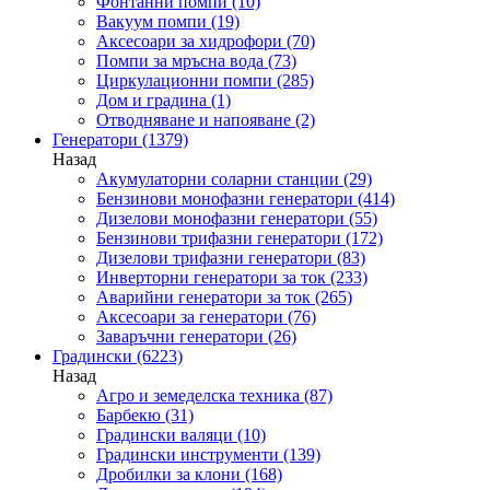
Фонтанни помпи
(10)
Вакуум помпи
(19)
Аксесоари за хидрофори
(70)
Помпи за мръсна вода
(73)
Циркулационни помпи
(285)
Дом и градина
(1)
Отводняване и напояване
(2)
Генератори
(1379)
Назад
Акумулаторни соларни станции
(29)
Бензинови монофазни генератори
(414)
Дизелови монофазни генератори
(55)
Бензинови трифазни генератори
(172)
Дизелови трифазни генератори
(83)
Инверторни генератори за ток
(233)
Аварийни генератори за ток
(265)
Аксесоари за генератори
(76)
Заваръчни генератори
(26)
Градински
(6223)
Назад
Агро и земеделска техника
(87)
Барбекю
(31)
Градински валяци
(10)
Градински инструменти
(139)
Дробилки за клони
(168)