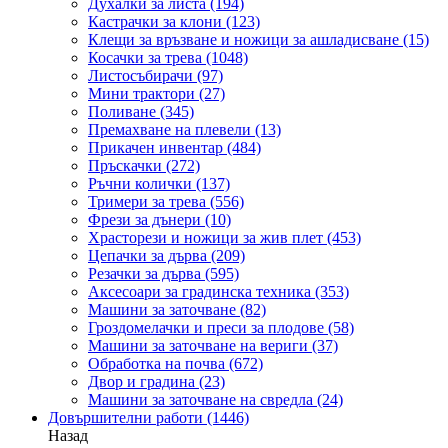
Духалки за листа
(194)
Кастрачки за клони
(123)
Клещи за връзване и ножици за ашладисване
(15)
Косачки за трева
(1048)
Листосъбирачи
(97)
Мини трактори
(27)
Поливане
(345)
Премахване на плевели
(13)
Прикачен инвентар
(484)
Пръскачки
(272)
Ръчни колички
(137)
Тримери за трева
(556)
Фрези за дънери
(10)
Храсторези и ножици за жив плет
(453)
Цепачки за дърва
(209)
Резачки за дърва
(595)
Аксесоари за градинска техника
(353)
Машини за заточване
(82)
Гроздомелачки и преси за плодове
(58)
Машини за заточване на вериги
(37)
Обработка на почва
(672)
Двор и градина
(23)
Машини за заточване на свредла
(24)
Довършителни работи
(1446)
Назад