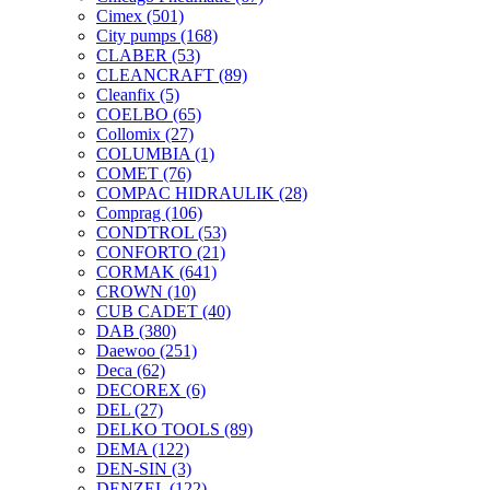
Cimex
(501)
City pumps
(168)
CLABER
(53)
CLEANCRAFT
(89)
Cleanfix
(5)
COELBO
(65)
Collomix
(27)
COLUMBIA
(1)
COMET
(76)
COMPAC HIDRAULIK
(28)
Comprag
(106)
CONDTROL
(53)
CONFORTO
(21)
CORMAK
(641)
CROWN
(10)
CUB CADET
(40)
DAB
(380)
Daewoo
(251)
Deca
(62)
DECOREX
(6)
DEL
(27)
DELKO TOOLS
(89)
DEMA
(122)
DEN-SIN
(3)
DENZEL
(122)