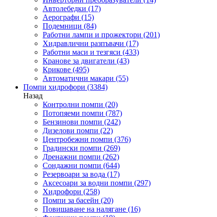
Автолебедки
(17)
Аерографи
(15)
Подемници
(84)
Работни лампи и прожектори
(201)
Хидравлични разпъвачи
(17)
Работни маси и тезгяси
(433)
Кранове за двигатели
(43)
Крикове
(495)
Автоматични макари
(55)
Помпи хидрофори
(3384)
Назад
Контролни помпи
(20)
Потопяеми помпи
(787)
Бензинови помпи
(242)
Дизелови помпи
(22)
Центробежни помпи
(376)
Градински помпи
(269)
Дренажни помпи
(262)
Сондажни помпи
(644)
Резервоари за вода
(17)
Аксесоари за водни помпи
(297)
Хидрофори
(258)
Помпи за басейн
(20)
Повишаване на налягане
(16)