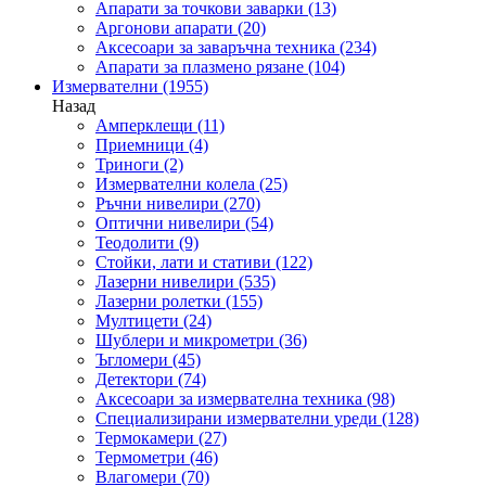
Апарати за точкови заварки
(13)
Аргонови апарати
(20)
Аксесоари за заваръчна техника
(234)
Апарати за плазмено рязане
(104)
Измервателни
(1955)
Назад
Амперклещи
(11)
Приемници
(4)
Триноги
(2)
Измервателни колела
(25)
Ръчни нивелири
(270)
Оптични нивелири
(54)
Теодолити
(9)
Стойки, лати и стативи
(122)
Лазерни нивелири
(535)
Лазерни ролетки
(155)
Мултицети
(24)
Шублери и микрометри
(36)
Ъгломери
(45)
Детектори
(74)
Аксесоари за измервателна техника
(98)
Специализирани измервателни уреди
(128)
Термокамери
(27)
Термометри
(46)
Влагомери
(70)