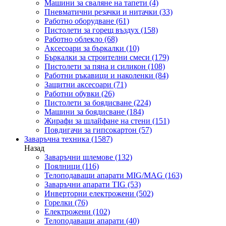
Машини за сваляне на тапети
(4)
Пневматични резачки и нитачки
(33)
Работно оборудване
(61)
Пистолети за горещ въздух
(158)
Работно облекло
(68)
Аксесоари за бъркалки
(10)
Бъркалки за строителни смеси
(179)
Пистолети за пяна и силикон
(108)
Работни ръкавици и наколенки
(84)
Защитни аксесоари
(71)
Работни обувки
(26)
Пистолети за боядисване
(224)
Машини за боядисване
(184)
Жирафи за шлайфане на стени
(151)
Повдигачи за гипсокартон
(57)
Заваръчна техника
(1587)
Назад
Заваръчни шлемове
(132)
Поялници
(116)
Телоподаващи апарати MIG/MAG
(163)
Заваръчни апарати TIG
(53)
Инверторни електрожени
(502)
Горелки
(76)
Електрожени
(102)
Телоподаващи апарати
(40)