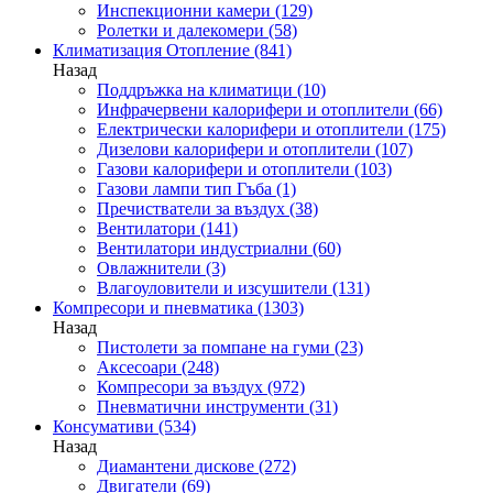
Инспекционни камери
(129)
Ролетки и далекомери
(58)
Климатизация Отопление
(841)
Назад
Поддръжка на климатици
(10)
Инфрачервени калорифери и отоплители
(66)
Електрически калорифери и отоплители
(175)
Дизелови калорифери и отоплители
(107)
Газови калорифери и отоплители
(103)
Газови лампи тип Гъба
(1)
Пречистватели за въздух
(38)
Вентилатори
(141)
Вентилатори индустриални
(60)
Овлажнители
(3)
Влагоуловители и изсушители
(131)
Компресори и пневматика
(1303)
Назад
Пистолети за помпане на гуми
(23)
Аксесоари
(248)
Компресори за въздух
(972)
Пневматични инструменти
(31)
Консумативи
(534)
Назад
Диамантени дискове
(272)
Двигатели
(69)