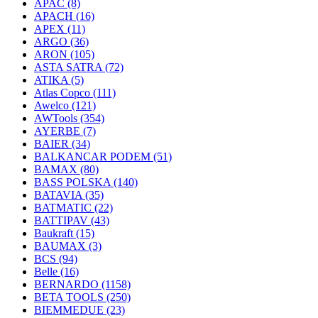
APAC
(8)
APACH
(16)
APEX
(11)
ARGO
(36)
ARON
(105)
ASTA SATRA
(72)
ATIKA
(5)
Atlas Copco
(111)
Awelco
(121)
AWTools
(354)
AYERBE
(7)
BAIER
(34)
BALKANCAR PODEM
(51)
BAMAX
(80)
BASS POLSKA
(140)
BATAVIA
(35)
BATMATIC
(22)
BATTIPAV
(43)
Baukraft
(15)
BAUMAX
(3)
BCS
(94)
Belle
(16)
BERNARDO
(1158)
BETA TOOLS
(250)
BIEMMEDUE
(23)