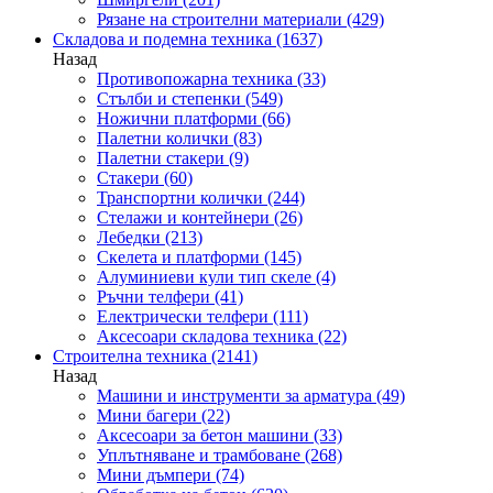
Рязане на строителни материали
(429)
Складова и подемна техника
(1637)
Назад
Противопожарна техника
(33)
Стълби и степенки
(549)
Ножични платформи
(66)
Палетни колички
(83)
Палетни стакери
(9)
Стакери
(60)
Транспортни колички
(244)
Стелажи и контейнери
(26)
Лебедки
(213)
Скелета и платформи
(145)
Алуминиеви кули тип скеле
(4)
Ръчни телфери
(41)
Електрически телфери
(111)
Аксесоари складова техника
(22)
Строителна техника
(2141)
Назад
Машини и инструменти за арматура
(49)
Мини багери
(22)
Аксесоари за бетон машини
(33)
Уплътняване и трамбоване
(268)
Мини дъмпери
(74)