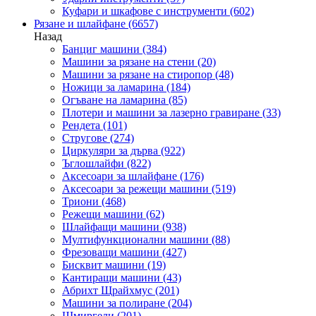
Куфари и шкафове с инструменти
(602)
Рязане и шлайфане
(6657)
Назад
Банциг машини
(384)
Машини за рязане на стени
(20)
Машини за рязане на стиропор
(48)
Ножици за ламарина
(184)
Огъване на ламарина
(85)
Плотери и машини за лазерно гравиране
(33)
Рендета
(101)
Стругове
(274)
Циркуляри за дърва
(922)
Ъглошлайфи
(822)
Аксесоари за шлайфане
(176)
Аксесоари за режещи машини
(519)
Триони
(468)
Режещи машини
(62)
Шлайфащи машини
(938)
Мултифункционални машини
(88)
Фрезоващи машини
(427)
Бисквит машини
(19)
Кантиращи машини
(43)
Абрихт Щрайхмус
(201)
Машини за полиране
(204)
Шмиргели
(201)