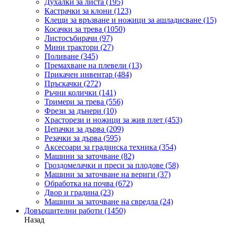
Духалки за листа
(195)
Кастрачки за клони
(123)
Клещи за връзване и ножици за ашладисване
(15)
Косачки за трева
(1050)
Листосъбирачи
(97)
Мини трактори
(27)
Поливане
(345)
Премахване на плевели
(13)
Прикачен инвентар
(484)
Пръскачки
(272)
Ръчни колички
(141)
Тримери за трева
(556)
Фрези за дънери
(10)
Храсторези и ножици за жив плет
(453)
Цепачки за дърва
(209)
Резачки за дърва
(595)
Аксесоари за градинска техника
(354)
Машини за заточване
(82)
Гроздомелачки и преси за плодове
(58)
Машини за заточване на вериги
(37)
Обработка на почва
(672)
Двор и градина
(23)
Машини за заточване на свредла
(24)
Довършителни работи
(1450)
Назад