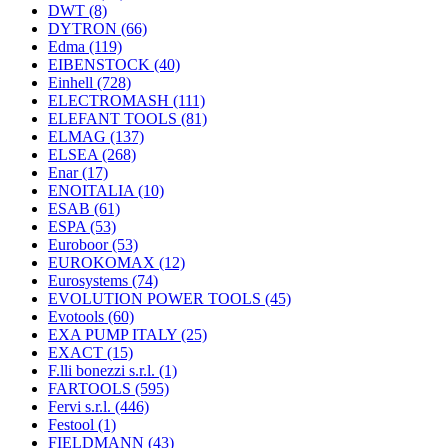
DWT
(8)
DYTRON
(66)
Edma
(119)
EIBENSTOCK
(40)
Einhell
(728)
ELECTROMASH
(111)
ELEFANT TOOLS
(81)
ELMAG
(137)
ELSEA
(268)
Enar
(17)
ENOITALIA
(10)
ESAB
(61)
ESPA
(53)
Euroboor
(53)
EUROKOMAX
(12)
Eurosystems
(74)
EVOLUTION POWER TOOLS
(45)
Evotools
(60)
EXA PUMP ITALY
(25)
EXACT
(15)
F.lli bonezzi s.r.l.
(1)
FARTOOLS
(595)
Fervi s.r.l.
(446)
Festool
(1)
FIELDMANN
(43)