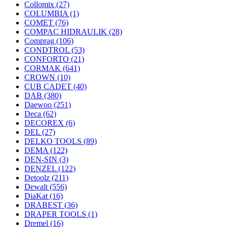
Collomix
(27)
COLUMBIA
(1)
COMET
(76)
COMPAC HIDRAULIK
(28)
Comprag
(106)
CONDTROL
(53)
CONFORTO
(21)
CORMAK
(641)
CROWN
(10)
CUB CADET
(40)
DAB
(380)
Daewoo
(251)
Deca
(62)
DECOREX
(6)
DEL
(27)
DELKO TOOLS
(89)
DEMA
(122)
DEN-SIN
(3)
DENZEL
(122)
Detoolz
(211)
Dewalt
(556)
DiaKat
(16)
DRABEST
(36)
DRAPER TOOLS
(1)
Dremel
(16)