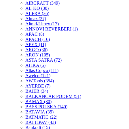
AIRCRAFT
(349)
AL-KO
(30)
ALFRA
(36)
Almaz
(27)
Altrad-Limex
(17)
ANNOVI REVERBERI
(1)
APAC
(8)
APACH
(16)
APEX
(11)
ARGO
(36)
ARON
(105)
ASTA SATRA
(72)
ATIKA
(5)
Atlas Copco
(111)
Awelco
(121)
AWTools
(354)
AYERBE
(7)
BAIER
(34)
BALKANCAR PODEM
(51)
BAMAX
(80)
BASS POLSKA
(140)
BATAVIA
(35)
BATMATIC
(22)
BATTIPAV
(43)
Baukraft
(15)