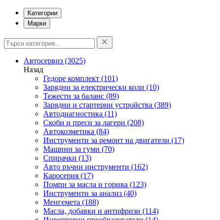
Категории
Марки
Автосервиз
(3025)
Назад
Гедоре комплект
(101)
Зарядни за електрически коли
(10)
Тежести за баланс
(89)
Зарядни и стартерни устройства
(389)
Автодиагностика
(11)
Скоби и преси за лагери
(208)
Автокозметика
(84)
Инструменти за ремонт на двигатели
(17)
Машини за гуми
(70)
Спирачки
(13)
Авто ръчни инструменти
(162)
Каросерия
(17)
Помпи за масла и горива
(123)
Инструменти за анализ
(40)
Менгемета
(188)
Масла, добавки и антифризи
(114)
Инверторни преобразуватели
(14)