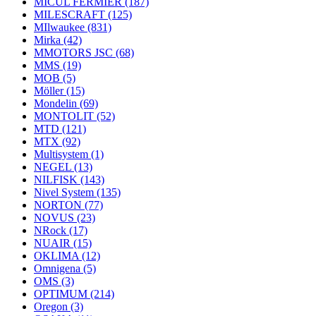
MICUL FERMIER
(187)
MILESCRAFT
(125)
MIlwaukee
(831)
Mirka
(42)
MMOTORS JSC
(68)
MMS
(19)
MOB
(5)
Möller
(15)
Mondelin
(69)
MONTOLIT
(52)
MTD
(121)
MTX
(92)
Multisystem
(1)
NEGEL
(13)
NILFISK
(143)
Nivel System
(135)
NORTON
(77)
NOVUS
(23)
NRock
(17)
NUAIR
(15)
OKLIMA
(12)
Omnigena
(5)
OMS
(3)
OPTIMUM
(214)
Oregon
(3)