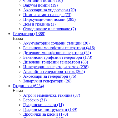
Фонтанни помпи
(10)
Вакуум помпи
(19)
Аксесоари за хидрофори
(70)
Помпи за мръсна вода
(73)
Циркулационни помпи
(285)
Дом и градина
(1)
Отводняване и напояване
(2)
Генератори
(1388)
Назад
Акумулаторни соларни станции
(30)
Бензинови монофазни генератори
(416)
Дизелови монофазни генератори
(55)
Бензинови трифазни генератори
(173)
Дизелови трифазни генератори
(83)
Инверторни генератори за ток
(238)
Аварийни генератори за ток
(265)
Аксесоари за генератори
(76)
Заваръчни генератори
(26)
Градински
(6234)
Назад
Агро и земеделска техника
(87)
Барбекю
(31)
Градински валяци
(11)
Градински инструменти
(139)
Дробилки за клони
(170)