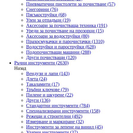
Пневматични пистолети за почистване
(57)
Снегорини
(76)
Пясъкоструйки
(68)
Улеи за отпадъци
(19)
Аксесоари за почистваща техника
(191)
Уреди за почистване на прозорци
(15)
Аксесоари за водоструйки
(80)
Прахосмукачки и парочистачки
(1310)
Водоструйки и пароструйки
(628)
Подопочистващи машини
(288)
Други почистващи
(120)
Ръчни инструменти
(2630)
Назад
Вендузи и лапи
(143)
Длета
(24)
Такаламити
(17)
Тръбни ключове
(79)
Пилене и шкурене
(22)
Други
(136)
Стандартни инструменти
(784)
Специализирани инструменти
(158)
Режещи и строителни
(492)
Измерване и маркиране
(32)
Инструменти за лепене на винил
(45)
Ударни инструменти
(37)