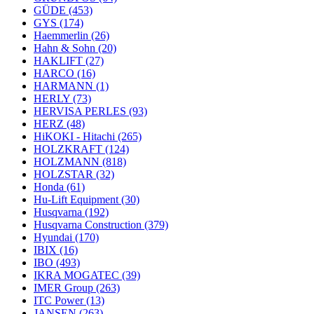
GÜDE
(453)
GYS
(174)
Haemmerlin
(26)
Hahn & Sohn
(20)
HAKLIFT
(27)
HARCO
(16)
HARMANN
(1)
HERLY
(73)
HERVISA PERLES
(93)
HERZ
(48)
HiKOKI - Hitachi
(265)
HOLZKRAFT
(124)
HOLZMANN
(818)
HOLZSTAR
(32)
Honda
(61)
Hu-Lift Equipment
(30)
Husqvarna
(192)
Husqvarna Construction
(379)
Hyundai
(170)
IBIX
(16)
IBO
(493)
IKRA MOGATEC
(39)
IMER Group
(263)
ITC Power
(13)
JANSEN
(263)