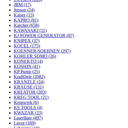
JBM
(17)
Jepson
(24)
Kaiser
(13)
KAPRO
(81)
Karcher
(658)
KAWASAKI
(11)
KJ POWER GENERATOR
(87)
KNIPEX
(37)
KOCEL
(175)
KOENNER-SOEHNEN
(297)
KOHLER SDMO
(26)
KONEKTO
(4)
KOSHIN
(41)
KP Pump
(25)
KraftDele
(2082)
KRANZLE
(24)
KRAUSE
(131)
KREATOR
(203)
KREG TOOL
(21)
Kronwerk
(6)
KS TOOLS
(4)
KWAZAR
(23)
Laserliner
(497)
Lavor
(169)