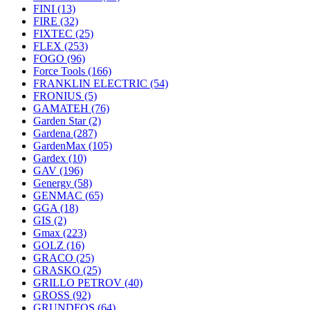
FINI
(13)
FIRE
(32)
FIXTEC
(25)
FLEX
(253)
FOGO
(96)
Force Tools
(166)
FRANKLIN ELECTRIC
(54)
FRONIUS
(5)
GAMATEH
(76)
Garden Star
(2)
Gardena
(287)
GardenMax
(105)
Gardex
(10)
GAV
(196)
Genergy
(58)
GENMAC
(65)
GGA
(18)
GIS
(2)
Gmax
(223)
GOLZ
(16)
GRACO
(25)
GRASKO
(25)
GRILLO PETROV
(40)
GROSS
(92)
GRUNDFOS
(64)