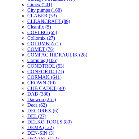
Cimex
(501)
City pumps
(168)
CLABER
(53)
CLEANCRAFT
(89)
Cleanfix
(5)
COELBO
(65)
Collomix
(27)
COLUMBIA
(1)
COMET
(76)
COMPAC HIDRAULIK
(28)
Comprag
(106)
CONDTROL
(53)
CONFORTO
(21)
CORMAK
(641)
CROWN
(10)
CUB CADET
(40)
DAB
(380)
Daewoo
(251)
Deca
(62)
DECOREX
(6)
DEL
(27)
DELKO TOOLS
(89)
DEMA
(122)
DEN-SIN
(3)
DENZEL
(122)