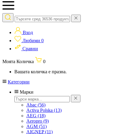
Вход
Любими
0
Сравни
Моята Количка
0
Вашата количка е празна.
Категории
Марки
Abac
(56)
Activa Polska
(13)
AEG
(18)
Aeropro
(9)
AGM
(51)
AIGNEP
(11)