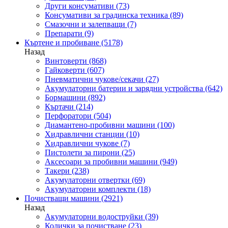
Други консумативи
(73)
Консумативи за градинска техника
(89)
Смазочни и залепващи
(7)
Препарати
(9)
Къртене и пробиване
(5178)
Назад
Винтоверти
(868)
Гайковерти
(607)
Пневматични чукове/секачи
(27)
Акумулаторни батерии и зарядни устройства
(642)
Бормашини
(892)
Къртачи
(214)
Перфоратори
(504)
Диамантено-пробивни машини
(100)
Хидравлични станции
(10)
Хидравлични чукове
(7)
Пистолети за пирони
(25)
Аксесоари за пробивни машини
(949)
Такери
(238)
Акумулаторни отвертки
(69)
Акумулаторни комплекти
(18)
Почистващи машини
(2921)
Назад
Акумулаторни водоструйки
(39)
Колички за почистване
(23)