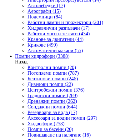
Автолебедки
(17)
Аерографи
(15)
Подемници
(84)
Работни лампи и прожектори
(201)
Хидравлични разпъвачи
(17)
Работни маси и тезгяси
(434)
Кранове за двигатели
(44)
Крикове
(499)
Автоматични макари
(55)
Помпи хидрофори
(3388)
Назад
Контролни помпи
(20)
Потопяеми помпи
(787)
Бензинови помпи
(246)
Дизелови помпи
(22)
Центробежни помпи
(376)
Градински помпи
(269)
Дренажни помпи
(262)
Сондажни помпи
(644)
Резервоари за вода
(17)
Аксесоари за водни помпи
(297)
Хидрофори
(258)
Помпи за басейн
(20)
Повишаване на налягане
(16)