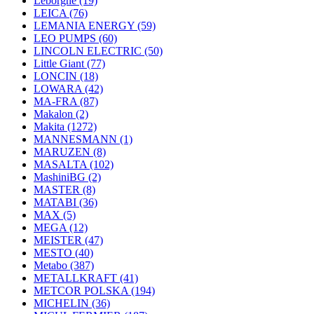
Leborgne
(19)
LEICA
(76)
LEMANIA ENERGY
(59)
LEO PUMPS
(60)
LINCOLN ELECTRIC
(50)
Little Giant
(77)
LONCIN
(18)
LOWARA
(42)
MA-FRA
(87)
Makalon
(2)
Makita
(1272)
MANNESMANN
(1)
MARUZEN
(8)
MASALTA
(102)
MashiniBG
(2)
MASTER
(8)
MATABI
(36)
MAX
(5)
MEGA
(12)
MEISTER
(47)
MESTO
(40)
Metabo
(387)
METALLKRAFT
(41)
METCOR POLSKA
(194)
MICHELIN
(36)