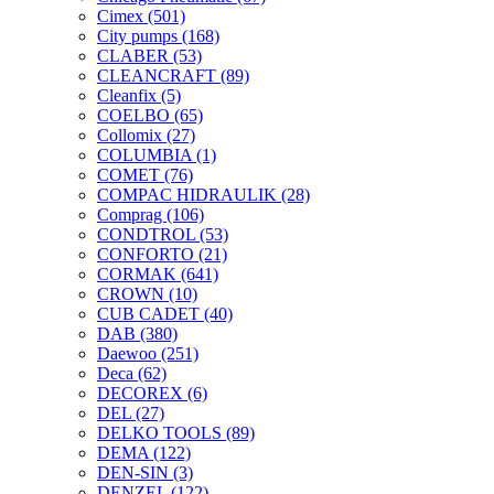
Cimex
(501)
City pumps
(168)
CLABER
(53)
CLEANCRAFT
(89)
Cleanfix
(5)
COELBO
(65)
Collomix
(27)
COLUMBIA
(1)
COMET
(76)
COMPAC HIDRAULIK
(28)
Comprag
(106)
CONDTROL
(53)
CONFORTO
(21)
CORMAK
(641)
CROWN
(10)
CUB CADET
(40)
DAB
(380)
Daewoo
(251)
Deca
(62)
DECOREX
(6)
DEL
(27)
DELKO TOOLS
(89)
DEMA
(122)
DEN-SIN
(3)
DENZEL
(122)