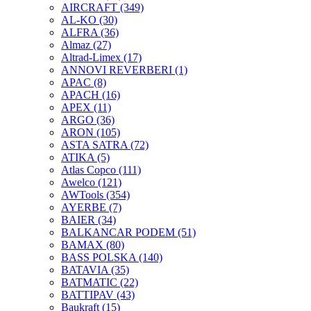
AIRCRAFT
(349)
AL-KO
(30)
ALFRA
(36)
Almaz
(27)
Altrad-Limex
(17)
ANNOVI REVERBERI
(1)
APAC
(8)
APACH
(16)
APEX
(11)
ARGO
(36)
ARON
(105)
ASTA SATRA
(72)
ATIKA
(5)
Atlas Copco
(111)
Awelco
(121)
AWTools
(354)
AYERBE
(7)
BAIER
(34)
BALKANCAR PODEM
(51)
BAMAX
(80)
BASS POLSKA
(140)
BATAVIA
(35)
BATMATIC
(22)
BATTIPAV
(43)
Baukraft
(15)