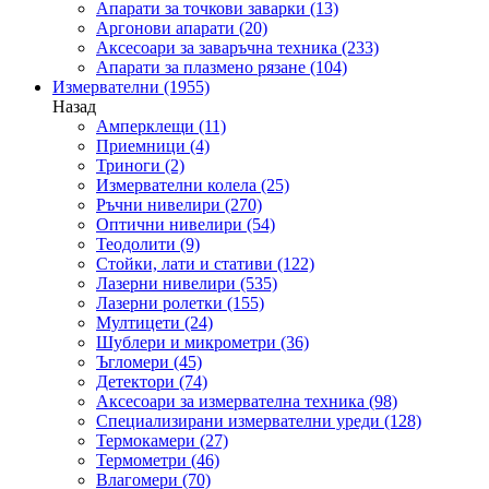
Апарати за точкови заварки
(13)
Аргонови апарати
(20)
Аксесоари за заваръчна техника
(233)
Апарати за плазмено рязане
(104)
Измервателни
(1955)
Назад
Амперклещи
(11)
Приемници
(4)
Триноги
(2)
Измервателни колела
(25)
Ръчни нивелири
(270)
Оптични нивелири
(54)
Теодолити
(9)
Стойки, лати и стативи
(122)
Лазерни нивелири
(535)
Лазерни ролетки
(155)
Мултицети
(24)
Шублери и микрометри
(36)
Ъгломери
(45)
Детектори
(74)
Аксесоари за измервателна техника
(98)
Специализирани измервателни уреди
(128)
Термокамери
(27)
Термометри
(46)
Влагомери
(70)