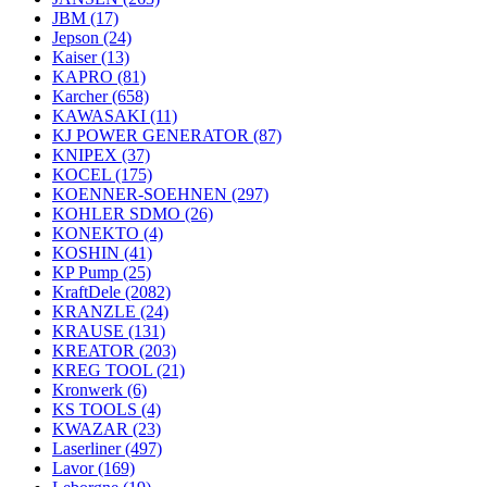
JBM
(17)
Jepson
(24)
Kaiser
(13)
KAPRO
(81)
Karcher
(658)
KAWASAKI
(11)
KJ POWER GENERATOR
(87)
KNIPEX
(37)
KOCEL
(175)
KOENNER-SOEHNEN
(297)
KOHLER SDMO
(26)
KONEKTO
(4)
KOSHIN
(41)
KP Pump
(25)
KraftDele
(2082)
KRANZLE
(24)
KRAUSE
(131)
KREATOR
(203)
KREG TOOL
(21)
Kronwerk
(6)
KS TOOLS
(4)
KWAZAR
(23)
Laserliner
(497)
Lavor
(169)