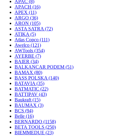
APAC
(8)
APACH
(16)
APEX
(11)
ARGO
(36)
ARON
(105)
ASTA SATRA
(72)
ATIKA
(5)
Atlas Copco
(111)
Awelco
(121)
AWTools
(354)
AYERBE
(7)
BAIER
(34)
BALKANCAR PODEM
(51)
BAMAX
(80)
BASS POLSKA
(140)
BATAVIA
(35)
BATMATIC
(22)
BATTIPAV
(43)
Baukraft
(15)
BAUMAX
(3)
BCS
(94)
Belle
(16)
BERNARDO
(1158)
BETA TOOLS
(250)
BIEMMEDUE
(23)