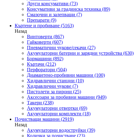
Други консумативи
(73)
Консумативи за градинска техника
(89)
Смазочни и залепващи
(7)
Препарати
(9)
Къртене и пробиване
(5163)
Назад
Винтоверти
(867)
Гайковерти
(607)
Пневматични чукове/секачи
(27)
Акумулаторни батерии и зарядни устройства
(630)
Бормашини
(892)
Къртачи
(212)
Перфоратори
(504)
Диамантено-пробивни машини
(100)
Хидравлични станции
(10)
Хидравлични чукове
(7)
Пистолети за пирони
(25)
Аксесоари за пробивни машини
(949)
Такери
(238)
Акумулаторни отвертки
(69)
Акумулаторни комплекти
(18)
Почистващи машини
(2919)
Назад
Акумулаторни водоструйки
(39)
Колички за почистване
(23)