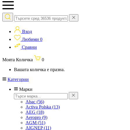
Вход
Любими
0
Сравни
Моята Количка
0
Вашата количка е празна.
Категории
Марки
Abac
(56)
Activa Polska
(13)
AEG
(18)
Aeropro
(9)
AGM
(51)
AIGNEP
(11)