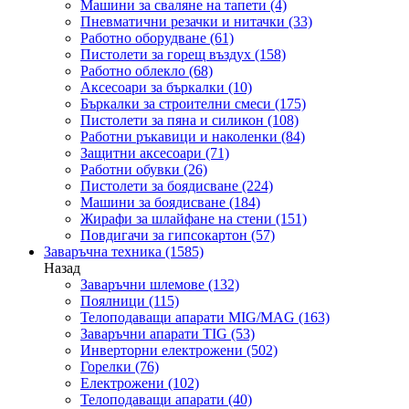
Машини за сваляне на тапети
(4)
Пневматични резачки и нитачки
(33)
Работно оборудване
(61)
Пистолети за горещ въздух
(158)
Работно облекло
(68)
Аксесоари за бъркалки
(10)
Бъркалки за строителни смеси
(175)
Пистолети за пяна и силикон
(108)
Работни ръкавици и наколенки
(84)
Защитни аксесоари
(71)
Работни обувки
(26)
Пистолети за боядисване
(224)
Машини за боядисване
(184)
Жирафи за шлайфане на стени
(151)
Повдигачи за гипсокартон
(57)
Заваръчна техника
(1585)
Назад
Заваръчни шлемове
(132)
Поялници
(115)
Телоподаващи апарати MIG/MAG
(163)
Заваръчни апарати TIG
(53)
Инверторни електрожени
(502)
Горелки
(76)
Електрожени
(102)
Телоподаващи апарати
(40)