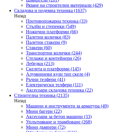
Рязане на строителни материали
(429)
Складова и подемна техника
(1637)
Назад
Противопожарна техника
(33)
Стълби и степенки
(549)
Ножични платформи
(66)
Палетни колички
(83)
Палетни стакери
(9)
Стакери
(60)
Транспортни колички
(244)
Стелажи и контейнери
(26)
Лебедки
(213)
Скелета и платформи
(145)
Алуминиеви кули тип скеле
(4)
Ръчни телфери
(41)
Електрически телфери
(111)
Аксесоари складова техника
(22)
Строителна техника
(2135)
Назад
Машини и инструменти за арматура
(49)
Мини багери
(22)
Аксесоари за бетон машини
(33)
Уплътняване и трамбоване
(268)
Мини дъмпери
(72)