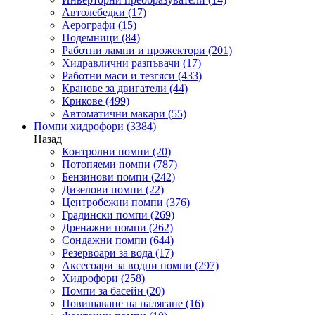
Автолебедки
(17)
Аерографи
(15)
Подемници
(84)
Работни лампи и прожектори
(201)
Хидравлични разпъвачи
(17)
Работни маси и тезгяси
(433)
Кранове за двигатели
(44)
Крикове
(499)
Автоматични макари
(55)
Помпи хидрофори
(3384)
Назад
Контролни помпи
(20)
Потопяеми помпи
(787)
Бензинови помпи
(242)
Дизелови помпи
(22)
Центробежни помпи
(376)
Градински помпи
(269)
Дренажни помпи
(262)
Сондажни помпи
(644)
Резервоари за вода
(17)
Аксесоари за водни помпи
(297)
Хидрофори
(258)
Помпи за басейн
(20)
Повишаване на налягане
(16)