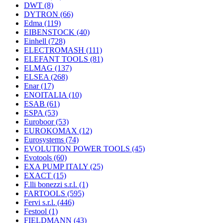
DWT
(8)
DYTRON
(66)
Edma
(119)
EIBENSTOCK
(40)
Einhell
(728)
ELECTROMASH
(111)
ELEFANT TOOLS
(81)
ELMAG
(137)
ELSEA
(268)
Enar
(17)
ENOITALIA
(10)
ESAB
(61)
ESPA
(53)
Euroboor
(53)
EUROKOMAX
(12)
Eurosystems
(74)
EVOLUTION POWER TOOLS
(45)
Evotools
(60)
EXA PUMP ITALY
(25)
EXACT
(15)
F.lli bonezzi s.r.l.
(1)
FARTOOLS
(595)
Fervi s.r.l.
(446)
Festool
(1)
FIELDMANN
(43)