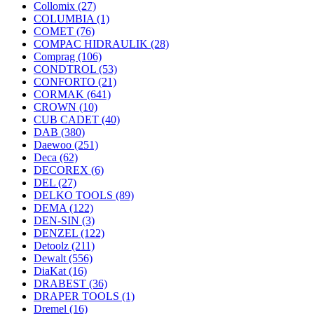
Collomix
(27)
COLUMBIA
(1)
COMET
(76)
COMPAC HIDRAULIK
(28)
Comprag
(106)
CONDTROL
(53)
CONFORTO
(21)
CORMAK
(641)
CROWN
(10)
CUB CADET
(40)
DAB
(380)
Daewoo
(251)
Deca
(62)
DECOREX
(6)
DEL
(27)
DELKO TOOLS
(89)
DEMA
(122)
DEN-SIN
(3)
DENZEL
(122)
Detoolz
(211)
Dewalt
(556)
DiaKat
(16)
DRABEST
(36)
DRAPER TOOLS
(1)
Dremel
(16)