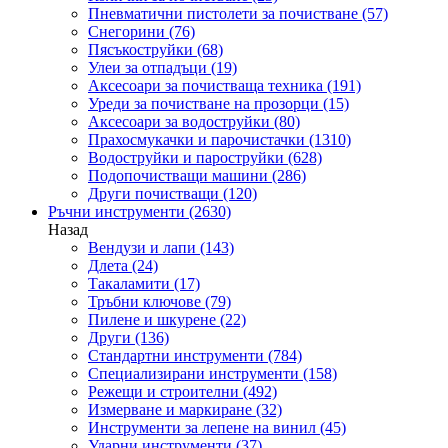
Пневматични пистолети за почистване
(57)
Снегорини
(76)
Пясъкоструйки
(68)
Улеи за отпадъци
(19)
Аксесоари за почистваща техника
(191)
Уреди за почистване на прозорци
(15)
Аксесоари за водоструйки
(80)
Прахосмукачки и парочистачки
(1310)
Водоструйки и пароструйки
(628)
Подопочистващи машини
(286)
Други почистващи
(120)
Ръчни инструменти
(2630)
Назад
Вендузи и лапи
(143)
Длета
(24)
Такаламити
(17)
Тръбни ключове
(79)
Пилене и шкурене
(22)
Други
(136)
Стандартни инструменти
(784)
Специализирани инструменти
(158)
Режещи и строителни
(492)
Измерване и маркиране
(32)
Инструменти за лепене на винил
(45)
Ударни инструменти
(37)