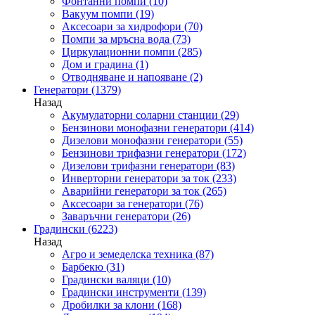
Фонтанни помпи
(10)
Вакуум помпи
(19)
Аксесоари за хидрофори
(70)
Помпи за мръсна вода
(73)
Циркулационни помпи
(285)
Дом и градина
(1)
Отводняване и напояване
(2)
Генератори
(1379)
Назад
Акумулаторни соларни станции
(29)
Бензинови монофазни генератори
(414)
Дизелови монофазни генератори
(55)
Бензинови трифазни генератори
(172)
Дизелови трифазни генератори
(83)
Инверторни генератори за ток
(233)
Аварийни генератори за ток
(265)
Аксесоари за генератори
(76)
Заваръчни генератори
(26)
Градински
(6223)
Назад
Агро и земеделска техника
(87)
Барбекю
(31)
Градински валяци
(10)
Градински инструменти
(139)
Дробилки за клони
(168)