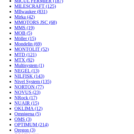
MICUL FERMIER
(187)
MILESCRAFT
(125)
MIlwaukee
(831)
Mirka
(42)
MMOTORS JSC
(68)
MMS
(19)
MOB
(5)
Möller
(15)
Mondelin
(69)
MONTOLIT
(52)
MTD
(121)
MTX
(92)
Multisystem
(1)
NEGEL
(13)
NILFISK
(143)
Nivel System
(135)
NORTON
(77)
NOVUS
(23)
NRock
(17)
NUAIR
(15)
OKLIMA
(12)
Omnigena
(5)
OMS
(3)
OPTIMUM
(214)
Oregon
(3)