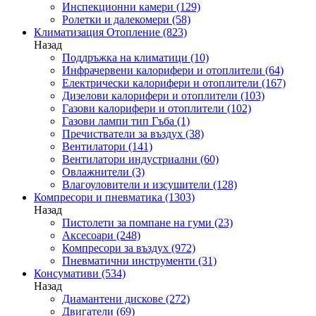
Инспекционни камери
(129)
Ролетки и далекомери
(58)
Климатизация Отопление
(823)
Назад
Поддръжка на климатици
(10)
Инфрачервени калорифери и отоплители
(64)
Електрически калорифери и отоплители
(167)
Дизелови калорифери и отоплители
(103)
Газови калорифери и отоплители
(102)
Газови лампи тип Гъба
(1)
Пречистватели за въздух
(38)
Вентилатори
(141)
Вентилатори индустриални
(60)
Овлажнители
(3)
Влагоуловители и изсушители
(128)
Компресори и пневматика
(1303)
Назад
Пистолети за помпане на гуми
(23)
Аксесоари
(248)
Компресори за въздух
(972)
Пневматични инструменти
(31)
Консумативи
(534)
Назад
Диамантени дискове
(272)
Двигатели
(69)