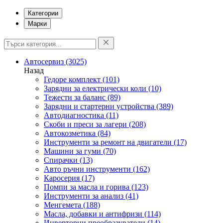
Категории
Марки
Автосервиз
(3025)
Назад
Гедоре комплект
(101)
Зарядни за електрически коли
(10)
Тежести за баланс
(89)
Зарядни и стартерни устройства
(389)
Автодиагностика
(11)
Скоби и преси за лагери
(208)
Автокозметика
(84)
Инструменти за ремонт на двигатели
(17)
Машини за гуми
(70)
Спирачки
(13)
Авто ръчни инструменти
(162)
Каросерия
(17)
Помпи за масла и горива
(123)
Инструменти за анализ
(41)
Менгемета
(188)
Масла, добавки и антифризи
(114)
Инверторни преобразуватели
(14)