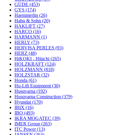
GÜDE
(453)
GYS
(174)
Haemmerlin
(26)
Hahn & Sohn
(20)
HAKLIFT
(27)
HARCO
(16)
HARMANN
(1)
HERLY
(73)
HERVISA PERLES
(93)
HERZ
(48)
HiKOKI - Hitachi
(265)
HOLZKRAFT
(124)
HOLZMANN
(818)
HOLZSTAR
(32)
Honda
(61)
Hu-Lift Equipment
(30)
Husqvarna
(192)
Husqvarna Construction
(379)
Hyundai
(170)
IBIX
(16)
IBO
(493)
IKRA MOGATEC
(39)
IMER Group
(263)
ITC Power
(13)
JANSEN
(263)