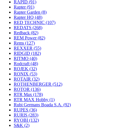
RAPID
(91)
Rapter
(91)
Rapter Garden
(8)
Rapter HQ
(48)
RED TECHNIC
(107)
REDATS
(268)
Redback
(82)
REM Power
(82)
Rems
(127)
REXXER
(55)
RIDGID
(182)
RITMO
(40)
Rodcraft
(48)
ROJEK
(32)
RONIX
(53)
ROTAIR
(32)
ROTHENBERGER
(512)
ROTOR
(136)
RTR Max
(178)
RTR MAX Hobby
(1)
Rubi Germans Boada S.A.
(92)
RUPES
(36)
RURIS
(283)
RYOBI
(132)
S&K
(2)