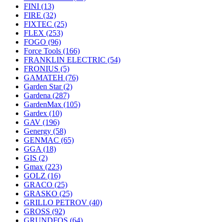
FINI
(13)
FIRE
(32)
FIXTEC
(25)
FLEX
(253)
FOGO
(96)
Force Tools
(166)
FRANKLIN ELECTRIC
(54)
FRONIUS
(5)
GAMATEH
(76)
Garden Star
(2)
Gardena
(287)
GardenMax
(105)
Gardex
(10)
GAV
(196)
Genergy
(58)
GENMAC
(65)
GGA
(18)
GIS
(2)
Gmax
(223)
GOLZ
(16)
GRACO
(25)
GRASKO
(25)
GRILLO PETROV
(40)
GROSS
(92)
GRUNDFOS
(64)