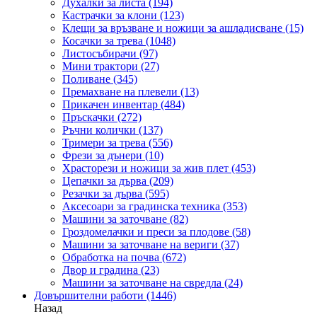
Духалки за листа
(194)
Кастрачки за клони
(123)
Клещи за връзване и ножици за ашладисване
(15)
Косачки за трева
(1048)
Листосъбирачи
(97)
Мини трактори
(27)
Поливане
(345)
Премахване на плевели
(13)
Прикачен инвентар
(484)
Пръскачки
(272)
Ръчни колички
(137)
Тримери за трева
(556)
Фрези за дънери
(10)
Храсторези и ножици за жив плет
(453)
Цепачки за дърва
(209)
Резачки за дърва
(595)
Аксесоари за градинска техника
(353)
Машини за заточване
(82)
Гроздомелачки и преси за плодове
(58)
Машини за заточване на вериги
(37)
Обработка на почва
(672)
Двор и градина
(23)
Машини за заточване на свредла
(24)
Довършителни работи
(1446)
Назад